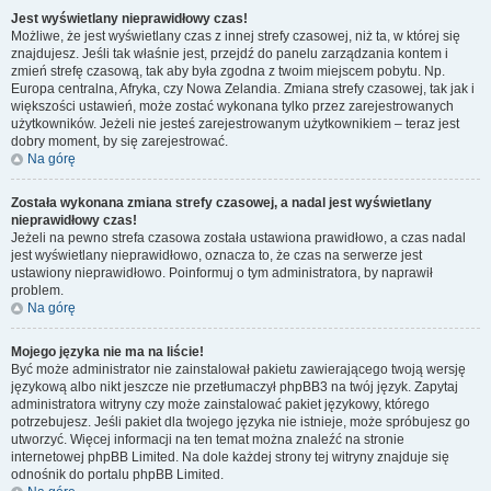
Jest wyświetlany nieprawidłowy czas!
Możliwe, że jest wyświetlany czas z innej strefy czasowej, niż ta, w której się
znajdujesz. Jeśli tak właśnie jest, przejdź do panelu zarządzania kontem i
zmień strefę czasową, tak aby była zgodna z twoim miejscem pobytu. Np.
Europa centralna, Afryka, czy Nowa Zelandia. Zmiana strefy czasowej, tak jak i
większości ustawień, może zostać wykonana tylko przez zarejestrowanych
użytkowników. Jeżeli nie jesteś zarejestrowanym użytkownikiem – teraz jest
dobry moment, by się zarejestrować.
Na górę
Została wykonana zmiana strefy czasowej, a nadal jest wyświetlany
nieprawidłowy czas!
Jeżeli na pewno strefa czasowa została ustawiona prawidłowo, a czas nadal
jest wyświetlany nieprawidłowo, oznacza to, że czas na serwerze jest
ustawiony nieprawidłowo. Poinformuj o tym administratora, by naprawił
problem.
Na górę
Mojego języka nie ma na liście!
Być może administrator nie zainstalował pakietu zawierającego twoją wersję
językową albo nikt jeszcze nie przetłumaczył phpBB3 na twój język. Zapytaj
administratora witryny czy może zainstalować pakiet językowy, którego
potrzebujesz. Jeśli pakiet dla twojego języka nie istnieje, może spróbujesz go
utworzyć. Więcej informacji na ten temat można znaleźć na stronie
internetowej phpBB Limited. Na dole każdej strony tej witryny znajduje się
odnośnik do portalu phpBB Limited.