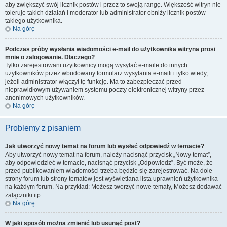
aby zwiększyć swój licznik postów i przez to swoją rangę. Większość witryn nie
toleruje takich działań i moderator lub administrator obniży licznik postów
takiego użytkownika.
Na górę
Podczas próby wysłania wiadomości e-mail do użytkownika witryna prosi
mnie o zalogowanie. Dlaczego?
Tylko zarejestrowani użytkownicy mogą wysyłać e-maile do innych
użytkowników przez wbudowany formularz wysyłania e-maili i tylko wtedy,
jeżeli administrator włączył tę funkcję. Ma to zabezpieczać przed
nieprawidłowym używaniem systemu poczty elektronicznej witryny przez
anonimowych użytkowników.
Na górę
Problemy z pisaniem
Jak utworzyć nowy temat na forum lub wysłać odpowiedź w temacie?
Aby utworzyć nowy temat na forum, należy nacisnąć przycisk „Nowy temat”,
aby odpowiedzieć w temacie, nacisnąć przycisk „Odpowiedz”. Być może, że
przed publikowaniem wiadomości trzeba będzie się zarejestrować. Na dole
strony forum lub strony tematów jest wyświetlana lista uprawnień użytkownika
na każdym forum. Na przykład: Możesz tworzyć nowe tematy, Możesz dodawać
załączniki itp.
Na górę
W jaki sposób można zmienić lub usunąć post?