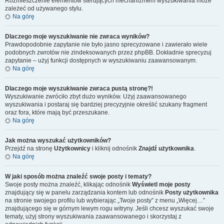
Rozmieszczenie elementów sterujących mechanizmem wyszukiwania może
zależeć od używanego stylu.
Na górę
Dlaczego moje wyszukiwanie nie zwraca wyników?
Prawdopodobnie zapytanie nie było jasno sprecyzowane i zawierało wiele
podobnych zwrotów nie zindeksowanych przez phpBB. Dokładnie sprecyzuj
zapytanie – użyj funkcji dostępnych w wyszukiwaniu zaawansowanym.
Na górę
Dlaczego moje wyszukiwanie zwraca pustą stronę?!
Wyszukiwanie zwróciło zbyt dużo wyników. Użyj zaawansowanego
wyszukiwania i postaraj się bardziej precyzyjnie określić szukany fragment
oraz fora, które mają być przeszukane.
Na górę
Jak można wyszukać użytkowników?
Przejdź na stronę
Użytkownicy
i kliknij odnośnik
Znajdź użytkownika
.
Na górę
W jaki sposób można znaleźć swoje posty i tematy?
Swoje posty można znaleźć, klikając odnośnik
Wyświetl moje posty
znajdujący się w panelu zarządzania kontem lub odnośnik
Posty użytkownika
na stronie swojego profilu lub wybierając „Twoje posty” z menu „Więcej…”
znajdującego się w górnym lewym rogu witryny. Jeśli chcesz wyszukać swoje
tematy, użyj strony wyszukiwania zaawansowanego i skorzystaj z