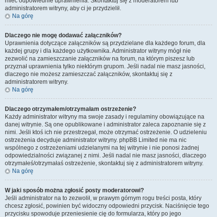
mieć odpowiednie uprawnienia. Skontaktuj się z moderatorem lub
administratorem witryny, aby ci je przydzielił.
Na górę
Dlaczego nie mogę dodawać załączników?
Uprawnienia dotyczące załączników są przydzielane dla każdego forum, dla
każdej grupy i dla każdego użytkownika. Administrator witryny mógł nie
zezwolić na zamieszczanie załączników na forum, na którym piszesz lub
przyznał uprawnienia tylko niektórym grupom. Jeśli nadal nie masz jasności,
dlaczego nie możesz zamieszczać załączników, skontaktuj się z
administratorem witryny.
Na górę
Dlaczego otrzymałem/otrzymałam ostrzeżenie?
Każdy administrator witryny ma swoje zasady i regulaminy obowiązujące na
danej witrynie. Są one opublikowane i administrator zaleca zapoznanie się z
nimi. Jeśli ktoś ich nie przestrzegał, może otrzymać ostrzeżenie. O udzieleniu
ostrzeżenia decyduje administrator witryny. phpBB Limited nie ma nic
wspólnego z ostrzeżeniami udzielanymi na tej witrynie i nie ponosi żadnej
odpowiedzialności związanej z nimi. Jeśli nadal nie masz jasności, dlaczego
otrzymałeś/otrzymałaś ostrzeżenie, skontaktuj się z administratorem witryny.
Na górę
W jaki sposób można zgłosić posty moderatorowi?
Jeśli administrator na to zezwolił, w prawym górnym rogu treści posta, który
chcesz zgłosić, powinien być widoczny odpowiedni przycisk. Naciśnięcie tego
przycisku spowoduje przeniesienie cię do formularza, który po jego