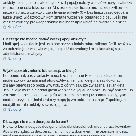
ankiety i co najmniej dwie opcje. Każdą opcję należy wpisać w nowym wierszu
widocznego pola tekstowego. Możesz określić liczbę opcji, jakie użytkownik
może wybrać, wyznaczyć czas trwania ankiety (0 – bez limitu czasowego), a
także umożliwić użytkownikom zmianę wcześniej oddanego głosu. Jeśli nie
widzisz etykiety, prawdopodobnie nie masz uprawnień do tworzenia ankiet.
Na górę
Dlaczego nie można dodać więcej opcji ankiety?
Limit opcji w ankiecie jest ustalany przez administratora witryny. Jeśli uważasz,
że potrzebujesz wstawić więcej opcji niż dozwolony limit, skontaktuj się z
administratorem witryny.
Na górę
W jaki sposób zmienić lub usunąć ankietę?
Podobnie, jak posty, ankiety mogą być zmieniane tylko przez ich autorów,
moderatorów lub administratorów. Aby zmienić ankietę, należy dokonać
zmiany pierwszego posta w wątku, z którym zawsze związana jest ankieta.
Jeśli nikt jeszcze nie oddał głosu w ankiecie, jej autor może usunąć ankietę lub
zmienić jej opcje. Jednakże, jeśli w ankiecie zostały już oddane głosy, tylko
moderatorzy lub administratorzy mogą ją zmienić, lub usunąć. Zapobiega to
modyfikowaniu ankiety w czasie jej trwania.
Na górę
Dlaczego nie mam dostępu do forum?
Niektóre fora mogą być dostępne tylko dla określonych grup lub użytkowników.
Aby przeglądać, czytać, pisać na nich lub wykonywać inne operacje, musisz