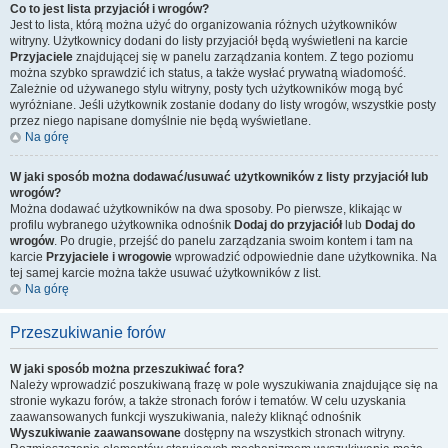
Co to jest lista przyjaciół i wrogów?
Jest to lista, którą można użyć do organizowania różnych użytkowników
witryny. Użytkownicy dodani do listy przyjaciół będą wyświetleni na karcie
Przyjaciele
znajdującej się w panelu zarządzania kontem. Z tego poziomu
można szybko sprawdzić ich status, a także wysłać prywatną wiadomość.
Zależnie od używanego stylu witryny, posty tych użytkowników mogą być
wyróżniane. Jeśli użytkownik zostanie dodany do listy wrogów, wszystkie posty
przez niego napisane domyślnie nie będą wyświetlane.
Na górę
W jaki sposób można dodawać/usuwać użytkowników z listy przyjaciół lub
wrogów?
Można dodawać użytkowników na dwa sposoby. Po pierwsze, klikając w
profilu wybranego użytkownika odnośnik
Dodaj do przyjaciół
lub
Dodaj do
wrogów
. Po drugie, przejść do panelu zarządzania swoim kontem i tam na
karcie
Przyjaciele i wrogowie
wprowadzić odpowiednie dane użytkownika. Na
tej samej karcie można także usuwać użytkowników z list.
Na górę
Przeszukiwanie forów
W jaki sposób można przeszukiwać fora?
Należy wprowadzić poszukiwaną frazę w pole wyszukiwania znajdujące się na
stronie wykazu forów, a także stronach forów i tematów. W celu uzyskania
zaawansowanych funkcji wyszukiwania, należy kliknąć odnośnik
Wyszukiwanie zaawansowane
dostępny na wszystkich stronach witryny.