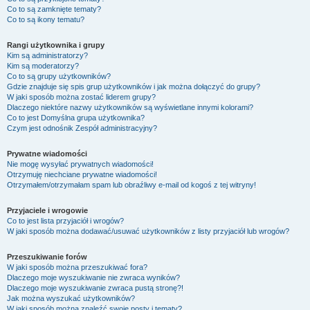
Co to są zamknięte tematy?
Co to są ikony tematu?
Rangi użytkownika i grupy
Kim są administratorzy?
Kim są moderatorzy?
Co to są grupy użytkowników?
Gdzie znajduje się spis grup użytkowników i jak można dołączyć do grupy?
W jaki sposób można zostać liderem grupy?
Dlaczego niektóre nazwy użytkowników są wyświetlane innymi kolorami?
Co to jest
Domyślna grupa użytkownika
?
Czym jest odnośnik
Zespół administracyjny
?
Prywatne wiadomości
Nie mogę wysyłać prywatnych wiadomości!
Otrzymuję niechciane prywatne wiadomości!
Otrzymałem/otrzymałam spam lub obraźliwy e-mail od kogoś z tej witryny!
Przyjaciele i wrogowie
Co to jest lista przyjaciół i wrogów?
W jaki sposób można dodawać/usuwać użytkowników z listy przyjaciół lub wrogów?
Przeszukiwanie forów
W jaki sposób można przeszukiwać fora?
Dlaczego moje wyszukiwanie nie zwraca wyników?
Dlaczego moje wyszukiwanie zwraca pustą stronę?!
Jak można wyszukać użytkowników?
W jaki sposób można znaleźć swoje posty i tematy?