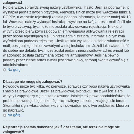
zalogować!
Po pierwsze, sprawdź swoją nazwę użytkownika i hasło. Jeśli są poprawne, to
wystąpiła jedna z dwóch przyczyn. Pierwszą z nich może być włączona funkcja
COPPA, a w czasie rejestracji została podana informacja, że masz mniej niż 13
lat. Wówczas należy wykonać instrukcje wysłane na twój adres e-mail. Jeśli nie
to było przyczyną, być może nie została aktywowana rejestracja. Niektóre
witryny przed pierwszym zalogowaniem wymagają aktywowania rejestracji
przez osobę rejestrującą się lub przez administratora. Informacja o tym była
wyświetlona podczas rejestracji. Jeśli została wysłana do ciebie wiadomość e-
mail, postępuj zgodnie z zawartymi w niej instrukcjami. Jeżeli taka wiadomość
do ciebie nie dotarła, być może został podany nieprawidłowy adres e-mail lub
wiadomość została zatrzymana przez filtr antyspamowy. Jeśli na pewno
podany przez ciebie adres e-mail jest prawidłowy, spróbuj skontaktować się z
administratorem.
Na górę
Dlaczego nie mogę się zalogować?
Powodów może być kilka. Po pierwsze, sprawdź czy twoja nazwa użytkownika
i hasło są prawidłowe. Jeżeli są prawidłowe, skontaktuj się z właścicielem
witryny i zapytaj czy cię nie zablokowano. Istnieje też prawdopodobieństwo, że
problem powoduje błędna konfiguracja witryny, na której znajduje się forum.
Skontaktuj się z właścicielem witryny i powiadom go o tym problemie. Musi on
go naprawić.
Na górę
Rejestracja została dokonana jakiś czas temu, ale teraz nie mogę się
zalogować?!