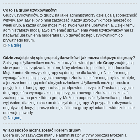
Co to są grupy użytkowników?
Grupy użytkowników, to grupy, na jakie administratorzy dzielą całą społeczność
witryny, aby łatwiej było nimi zarządzać. Każdy użytkownik może należeć do
wielu grup, a każda grupa może mieć swoje własne uprawnienia. Dzięki temu
administratorzy mogą łatwo zmieniać uprawnienia wielu użytkowników naraz,
nadawać uprawnienia moderatora lub dawać dostęp użytkownikom do
prywatnego forum.
Na górę
Gdzie znajduje się spis grup użytkowników i jak można dołączyć do grupy?
Spis grup użytkowników można zobaczyć, otwierając kartę
Grupy
znajdującą
się w panelu zarządzania kontem, który otwiera się po kliknięciu odnośnika
Moje konto
. Nie wszystkie grupy są dostępne dla każdego. Niektóre mogą
wymagać akceptacji przyjęcia nowego członka, niektóre mogą być zamknięte,
a jeszcze inne mogą mieć ukrytych członków. Użytkownik może poprosić o
przyjęcie do danej grupy, naciskając odpowiedni przycisk. Prośba o przyjęcie
do grupy, która wymaga akceptacji przyjęcia nowego członka, musi zostać
zaakceptowana przez lidera grupy. Może on poprosić użytkownika o podanie
wyjaśnień, dlaczego chce on dołączyć do tej grupy. W przypadku otrzymania
negatywnej decyzji, proszę nie nękać lidera grupy pytaniami – widocznie miał
on swoje powody.
Na górę
W jaki sposób można zostać liderem grupy?
Lidera grupy zazwyczaj mianuje administrator witryny podczas tworzenia