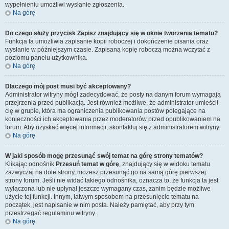
wypełnieniu umożliwi wysłanie zgłoszenia.
Na górę
Do czego służy przycisk
Zapisz
znajdujący się w oknie tworzenia tematu?
Funkcja ta umożliwia zapisanie kopii roboczej i dokończenie pisania oraz
wysłanie w późniejszym czasie. Zapisaną kopię roboczą można wczytać z
poziomu panelu użytkownika.
Na górę
Dlaczego mój post musi być akceptowany?
Administrator witryny mógł zadecydować, że posty na danym forum wymagają
przejrzenia przed publikacją. Jest również możliwe, że administrator umieścił
cię w grupie, która ma ograniczenia publikowania postów polegające na
konieczności ich akceptowania przez moderatorów przed opublikowaniem na
forum. Aby uzyskać więcej informacji, skontaktuj się z administratorem witryny.
Na górę
W jaki sposób mogę przesunąć swój temat na górę strony tematów?
Klikając odnośnik
Przesuń temat w górę
, znajdujący się w widoku tematu
zazwyczaj na dole strony, możesz przesunąć go na samą górę pierwszej
strony forum. Jeśli nie widać takiego odnośnika, oznacza to, że funkcja ta jest
wyłączona lub nie upłynął jeszcze wymagany czas, zanim będzie możliwe
użycie tej funkcji. Innym, łatwym sposobem na przesunięcie tematu na
początek, jest napisanie w nim posta. Należy pamiętać, aby przy tym
przestrzegać regulaminu witryny.
Na górę