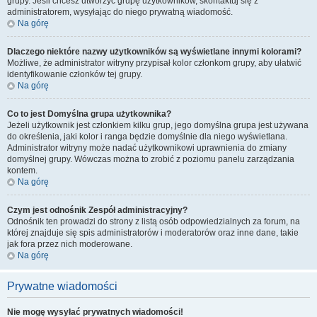
grupy. Jeśli chcesz utworzyć grupę użytkowników, skontaktuj się z
administratorem, wysyłając do niego prywatną wiadomość.
Na górę
Dlaczego niektóre nazwy użytkowników są wyświetlane innymi kolorami?
Możliwe, że administrator witryny przypisał kolor członkom grupy, aby ułatwić
identyfikowanie członków tej grupy.
Na górę
Co to jest
Domyślna grupa użytkownika
?
Jeżeli użytkownik jest członkiem kilku grup, jego domyślna grupa jest używana
do określenia, jaki kolor i ranga będzie domyślnie dla niego wyświetlana.
Administrator witryny może nadać użytkownikowi uprawnienia do zmiany
domyślnej grupy. Wówczas można to zrobić z poziomu panelu zarządzania
kontem.
Na górę
Czym jest odnośnik
Zespół administracyjny
?
Odnośnik ten prowadzi do strony z listą osób odpowiedzialnych za forum, na
której znajduje się spis administratorów i moderatorów oraz inne dane, takie
jak fora przez nich moderowane.
Na górę
Prywatne wiadomości
Nie mogę wysyłać prywatnych wiadomości!