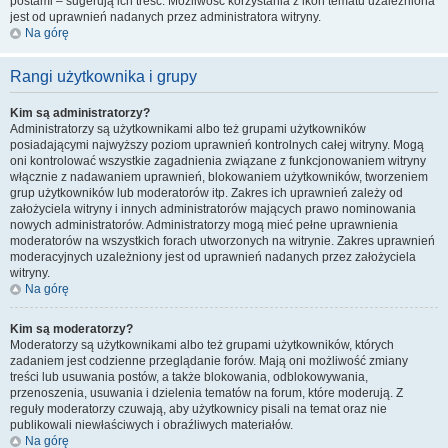
postami – sugerują ich treść. Możliwość korzystania z ikon tematu uzależniona
jest od uprawnień nadanych przez administratora witryny.
Na górę
Rangi użytkownika i grupy
Kim są administratorzy?
Administratorzy są użytkownikami albo też grupami użytkowników
posiadającymi najwyższy poziom uprawnień kontrolnych całej witryny. Mogą
oni kontrolować wszystkie zagadnienia związane z funkcjonowaniem witryny
włącznie z nadawaniem uprawnień, blokowaniem użytkowników, tworzeniem
grup użytkowników lub moderatorów itp. Zakres ich uprawnień zależy od
założyciela witryny i innych administratorów mających prawo nominowania
nowych administratorów. Administratorzy mogą mieć pełne uprawnienia
moderatorów na wszystkich forach utworzonych na witrynie. Zakres uprawnień
moderacyjnych uzależniony jest od uprawnień nadanych przez założyciela
witryny.
Na górę
Kim są moderatorzy?
Moderatorzy są użytkownikami albo też grupami użytkowników, których
zadaniem jest codzienne przeglądanie forów. Mają oni możliwość zmiany
treści lub usuwania postów, a także blokowania, odblokowywania,
przenoszenia, usuwania i dzielenia tematów na forum, które moderują. Z
reguły moderatorzy czuwają, aby użytkownicy pisali na temat oraz nie
publikowali niewłaściwych i obraźliwych materiałów.
Na górę