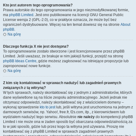
Kto jest autorem tego oprogramowania?
Prawa autorskie do tego oprogramowania w jego niezmodyfikowanej formie,
ma
phpBB Limited
. Jest ono publikowane na licencji GNU General Public
License wersja 2 (GPL-2.0), co w praktyce oznacza, że może być bez
ograniczeń dystrybuowane. Więcej na ten temat dowiesz się na stronie
About
phpBB
.
Na górę
Dlaczego funkcja X nie jest dostępna?
To oprogramowanie zostało stworzone i jest licencjonowane przez phpBB
Limited. Jeśli uważasz, że brakuje w nim jakiejś funkcji, przejdź na stronę
phpBB Ideas Centre
, gdzie możesz zagłosować na istniejące propozycje lub
zaproponować nowe funkcje.
Na górę
Z kim się kontaktować w sprawach nadużyć lub zagadnień prawnych
związanych z tą witryną?
W tych sprawach, należy skontaktować się z jednym z administratorów, których
dane wyświetlone są na liście zespołu administracyjnego. Jeżeli jednak nie
otrzymasz odpowiedzi, należy skontaktować się z właścicielem domeny –
wykonaj sprawdzenie
kto to jest
lub, jeśli witryna jest uruchomiona na jednym z
darmowych serwisów, np. Yahoo!, free.fr, f2s.com, itp., z kierownictwem lub
wydziałem nadużyć tego serwisu. Absolutnie
nie należy
do kompetencji phpBB
Limited i nie może ona w żaden sposób być obarczana odpowiedzialnością za
to w jaki sposób, gdzie lub przez kogo ta witryna jest używana. Proszę nie
kontaktować się z phpBB Limited w sprawach zagadnień prawnych