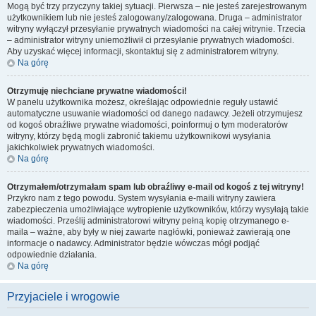
Mogą być trzy przyczyny takiej sytuacji. Pierwsza – nie jesteś zarejestrowanym
użytkownikiem lub nie jesteś zalogowany/zalogowana. Druga – administrator
witryny wyłączył przesyłanie prywatnych wiadomości na całej witrynie. Trzecia
– administrator witryny uniemożliwił ci przesyłanie prywatnych wiadomości.
Aby uzyskać więcej informacji, skontaktuj się z administratorem witryny.
Na górę
Otrzymuję niechciane prywatne wiadomości!
W panelu użytkownika możesz, określając odpowiednie reguły ustawić
automatyczne usuwanie wiadomości od danego nadawcy. Jeżeli otrzymujesz
od kogoś obraźliwe prywatne wiadomości, poinformuj o tym moderatorów
witryny, którzy będą mogli zabronić takiemu użytkownikowi wysyłania
jakichkolwiek prywatnych wiadomości.
Na górę
Otrzymałem/otrzymałam spam lub obraźliwy e-mail od kogoś z tej witryny!
Przykro nam z tego powodu. System wysyłania e-maili witryny zawiera
zabezpieczenia umożliwiające wytropienie użytkowników, którzy wysyłają takie
wiadomości. Prześlij administratorowi witryny pełną kopię otrzymanego e-
maila – ważne, aby były w niej zawarte nagłówki, ponieważ zawierają one
informacje o nadawcy. Administrator będzie wówczas mógł podjąć
odpowiednie działania.
Na górę
Przyjaciele i wrogowie