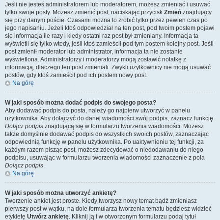
Jeśli nie jesteś administratorem lub moderatorem, możesz zmieniać i usuwać
tylko swoje posty. Możesz zmienić post, naciskając przycisk
Zmień
znajdujący
się przy danym poście. Czasami można to zrobić tylko przez pewien czas po
jego napisaniu. Jeżeli ktoś odpowiedział na ten post, pod twoim postem pojawi
się informacja ile razy i kiedy ostatni raz post był zmieniany. Informacja ta
wyświetli się tylko wtedy, jeśli ktoś zamieścił pod tym postem kolejny post. Jeśli
post zmienił moderator lub administrator, informacja ta nie zostanie
wyświetlona. Administratorzy i moderatorzy mogą zostawić notatkę z
informacją, dlaczego ten post zmieniali. Zwykli użytkownicy nie mogą usuwać
postów, gdy ktoś zamieścił pod ich postem nowy post.
Na górę
W jaki sposób można dodać podpis do swojego posta?
Aby dodawać podpis do posta, należy go najpierw utworzyć w panelu
użytkownika. Aby dołączyć do danej wiadomości swój podpis, zaznacz funkcję
Dołącz podpis
znajdującą się w formularzu tworzenia wiadomości. Możesz
także domyślnie dodawać podpis do wszystkich swoich postów, zaznaczając
odpowiednią funkcję w panelu użytkownika. Po uaktywnieniu tej funkcji, za
każdym razem pisząc post, możesz zdecydować o niedodawaniu do niego
podpisu, usuwając w formularzu tworzenia wiadomości zaznaczenie z pola
Dołącz podpis
.
Na górę
W jaki sposób można utworzyć ankietę?
Tworzenie ankiet jest proste. Kiedy tworzysz nowy temat bądź zmieniasz
pierwszy post w wątku, na dole formularza tworzenia tematu będziesz widzieć
etykietę
Utwórz ankietę
. Kliknij ją i w otworzonym formularzu podaj tytuł