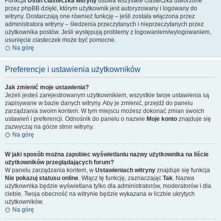
Funkcja
Usuń ciasteczka witryny
usuwa wszystkie ciasteczka utworzone
przez phpBB dzięki, którym użytkownik jest autoryzowany i logowany do
witryny. Dostarczają one również funkcję – jeśli została włączona przez
administratora witryny – śledzenia przeczytanych i nieprzeczytanych przez
użytkownika postów. Jeśli występują problemy z logowaniem/wylogowaniem,
usunięcie ciasteczek może być pomocne.
Na górę
Preferencje i ustawienia użytkowników
Jak zmienić moje ustawienia?
Jeżeli jesteś zarejestrowanym użytkownikiem, wszystkie twoje ustawienia są
zapisywane w bazie danych witryny. Aby je zmienić, przejdź do panelu
zarządzania swoim kontem. W tym miejscu możesz dokonać zmian swoich
ustawień i preferencji. Odnośnik do panelu o nazwie
Moje konto
znajduje się
zazwyczaj na górze stron witryny.
Na górę
W jaki sposób można zapobiec wyświetlaniu nazwy użytkownika na liście
użytkowników przeglądających forum?
W panelu zarządzania kontem, w
Ustawieniach witryny
znajduje się funkcja
Nie pokazuj statusu online
. Włącz tę funkcję, zaznaczając
Tak
. Nazwa
użytkownika będzie wyświetlana tylko dla administratorów, moderatorów i dla
ciebie. Twoja obecność na witrynie będzie wykazana w liczbie ukrytych
użytkowników.
Na górę