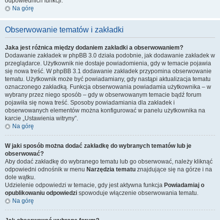
odpowiednich funkcji.
Na górę
Obserwowanie tematów i zakładki
Jaka jest różnica między dodaniem zakładki a obserwowaniem?
Dodawanie zakładek w phpBB 3.0 działa podobnie, jak dodawanie zakładek w
przeglądarce. Użytkownik nie dostaje powiadomienia, gdy w temacie pojawia
się nowa treść. W phpBB 3.1 dodawanie zakładek przypomina obserwowanie
tematu. Użytkownik może być powiadamiany, gdy nastąpi aktualizacja tematu
oznaczonego zakładką. Funkcja obserwowania powiadamia użytkownika – w
wybrany przez niego sposób – gdy w obserwowanym temacie bądź forum
pojawiła się nowa treść. Sposoby powiadamiania dla zakładek i
obserwowanych elementów można konfigurować w panelu użytkownika na
karcie „Ustawienia witryny”.
Na górę
W jaki sposób można dodać zakładkę do wybranych tematów lub je
obserwować?
Aby dodać zakładkę do wybranego tematu lub go obserwować, należy kliknąć
odpowiedni odnośnik w menu
Narzędzia tematu
znajdujące się na górze i na
dole wątku.
Udzielenie odpowiedzi w temacie, gdy jest aktywna funkcja
Powiadamiaj o
opublikowaniu odpowiedzi
spowoduje włączenie obserwowania tematu.
Na górę