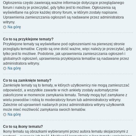
Ogłoszenia często zawierają ważne informacje dotyczące przeglądanego
forum i należy je przeczytać, gdy tylko jest to możliwe. Ogłoszenia są
wyświetlane na górze każdej strony forum, w którym zostały napisane.
Uprawnienia zamieszczania ogłoszeń są nadawane przez administratora
witryny.
Na górę
Co to są przyklejone tematy?
Przyklejone tematy są wyświetlane pod ogłoszeniami na pierwszej stronie
przeglądu tematów. Często są one dość ważne, więc należy je przeczytać, gdy
tylko jest to możliwe. Podobnie, jak uprawnienia zamieszczania ogłoszeń i
globalnych ogłoszeń, uprawnienia przyklejania tematów są nadawane przez
administratora witryny.
Na górę
Co to są zamknięte tematy?
Zamknięte tematy są to tematy, w których użytkownicy nie mogą zamieszczać
odpowiedzi, a wszystkie zawarte w nich ankiety zostały automatycznie
zakończone w momencie zamykania tematu. Tematy mogą być zamykane z
wielu powodów i robią to moderatorzy forum lub administratorzy witryny.
Zależnie od uprawnień nadanych przez administratora witryny użytkownik
może mieć możliwość zamykania swoich tematów.
Na górę
Co to są ikony tematu?
Ikony tematu są obrazkami wybieranymi przez autora tematu skojarzonymi z