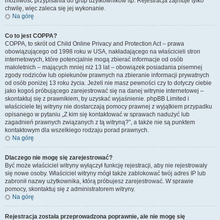
możliwość przypisania do grup użytkowników itp. Rejestracja zajmuje tylko
chwilę, więc zaleca się jej wykonanie.
Na górę
Co to jest COPPA?
COPPA, to skrót od Child Online Privacy and Protection Act – prawa
obowiązującego od 1998 roku w USA, nakładającego na właścicieli stron
internetowych, które potencjalnie mogą zbierać informacje od osób
małoletnich – mających mniej niż 13 lat – obowiązek posiadania pisemnej
zgody rodziców lub opiekunów prawnych na zbieranie informacji prywatnych
od osób poniżej 13 roku życia. Jeżeli nie masz pewności czy to dotyczy ciebie
jako kogoś próbującego zarejestrować się na danej witrynie internetowej –
skontaktuj się z prawnikiem, by uzyskać wyjaśnienie. phpBB Limited i
właściciele tej witryny nie dostarczają pomocy prawnej z wyjątkiem przypadku
opisanego w pytaniu „Z kim się kontaktować w sprawach nadużyć lub
zagadnień prawnych związanych z tą witryną?”, a także nie są punktem
kontaktowym dla wszelkiego rodzaju porad prawnych.
Na górę
Dlaczego nie mogę się zarejestrować?
Być może właściciel witryny wyłączył funkcję rejestracji, aby nie rejestrowały
się nowe osoby. Właściciel witryny mógł także zablokować twój adres IP lub
zabronił nazwy użytkownika, którą próbujesz zarejestrować. W sprawie
pomocy, skontaktuj się z administratorem witryny.
Na górę
Rejestracja została przeprowadzona poprawnie, ale nie mogę się