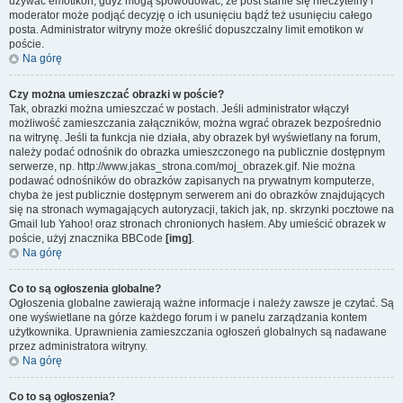
używać emotikon, gdyż mogą spowodować, że post stanie się nieczytelny i
moderator może podjąć decyzję o ich usunięciu bądź też usunięciu całego
posta. Administrator witryny może określić dopuszczalny limit emotikon w
poście.
Na górę
Czy można umieszczać obrazki w poście?
Tak, obrazki można umieszczać w postach. Jeśli administrator włączył
możliwość zamieszczania załączników, można wgrać obrazek bezpośrednio
na witrynę. Jeśli ta funkcja nie działa, aby obrazek był wyświetlany na forum,
należy podać odnośnik do obrazka umieszczonego na publicznie dostępnym
serwerze, np. http://www.jakas_strona.com/moj_obrazek.gif. Nie można
podawać odnośników do obrazków zapisanych na prywatnym komputerze,
chyba że jest publicznie dostępnym serwerem ani do obrazków znajdujących
się na stronach wymagających autoryzacji, takich jak, np. skrzynki pocztowe na
Gmail lub Yahoo! oraz stronach chronionych hasłem. Aby umieścić obrazek w
poście, użyj znacznika BBCode
[img]
.
Na górę
Co to są ogłoszenia globalne?
Ogłoszenia globalne zawierają ważne informacje i należy zawsze je czytać. Są
one wyświetlane na górze każdego forum i w panelu zarządzania kontem
użytkownika. Uprawnienia zamieszczania ogłoszeń globalnych są nadawane
przez administratora witryny.
Na górę
Co to są ogłoszenia?