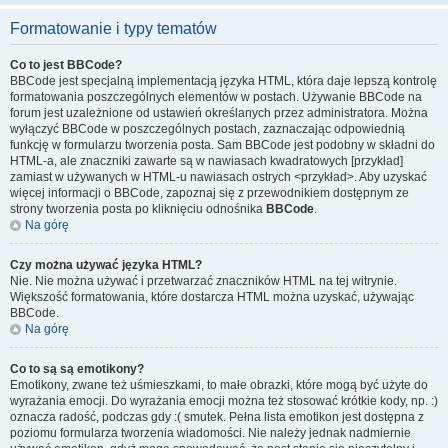
Formatowanie i typy tematów
Co to jest BBCode?
BBCode jest specjalną implementacją języka HTML, która daje lepszą kontrolę
formatowania poszczególnych elementów w postach. Używanie BBCode na
forum jest uzależnione od ustawień określanych przez administratora. Można
wyłączyć BBCode w poszczególnych postach, zaznaczając odpowiednią
funkcję w formularzu tworzenia posta. Sam BBCode jest podobny w składni do
HTML-a, ale znaczniki zawarte są w nawiasach kwadratowych [przykład]
zamiast w używanych w HTML-u nawiasach ostrych <przykład>. Aby uzyskać
więcej informacji o BBCode, zapoznaj się z przewodnikiem dostępnym ze
strony tworzenia posta po kliknięciu odnośnika
BBCode
.
Na górę
Czy można używać języka HTML?
Nie. Nie można używać i przetwarzać znaczników HTML na tej witrynie.
Większość formatowania, które dostarcza HTML można uzyskać, używając
BBCode.
Na górę
Co to są są emotikony?
Emotikony, zwane też uśmieszkami, to małe obrazki, które mogą być użyte do
wyrażania emocji. Do wyrażania emocji można też stosować krótkie kody, np. :)
oznacza radość, podczas gdy :( smutek. Pełna lista emotikon jest dostępna z
poziomu formularza tworzenia wiadomości. Nie należy jednak nadmiernie