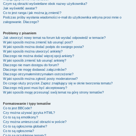
Czym są obrazki wyświetlane obok nazwy użytkownika?
Jak wyświetlić awatar?
Co to jest ranga i jak można ją zmienić?
Podczas próby wysłania wiadomości e-mail do użytkownika witryna prosi mnie o
zalogowanie. Dlaczego?
Problemy z pisaniem
Jak utworzyć nowy temat na forum lub wysłać odpowiedź w temacie?
W jaki sposób można zmienić lub usunąć post?
W jaki sposób można dodać podpis do swojego posta?
W jaki sposób można utworzyć ankietę?
Dlaczego nie można dodać więcej opcji ankiety?
W jaki sposób zmienić lub usunąć ankietę?
Dlaczego nie mam dostępu do forum?
Dlaczego nie mogę dodawać załączników?
Dlaczego otrzymałem/otrzymałam ostrzeżenie?
W jaki sposób można zgłosić posty moderatorowi?
Do czego służy przycisk
Zapisz
znajdujący się w oknie tworzenia tematu?
Dlaczego mój post musi być akceptowany?
W jaki sposób mogę przesunąć swój temat na górę strony tematów?
Formatowanie i typy tematów
Co to jest BBCode?
Czy można używać języka HTML?
Co to są są emotikony?
Czy można umieszczać obrazki w poście?
Co to są ogłoszenia globalne?
Co to są ogłoszenia?
Co to są przyklejone tematy?