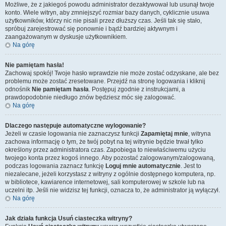
Możliwe, że z jakiegoś powodu administrator dezaktywował lub usunął twoje
konto. Wiele witryn, aby zmniejszyć rozmiar bazy danych, cyklicznie usuwa
użytkowników, którzy nic nie pisali przez dłuższy czas. Jeśli tak się stało,
spróbuj zarejestrować się ponownie i bądź bardziej aktywnym i
zaangażowanym w dyskusje użytkownikiem.
Na górę
Nie pamiętam hasła!
Zachowaj spokój! Twoje hasło wprawdzie nie może zostać odzyskane, ale bez
problemu może zostać zresetowane. Przejdź na stronę logowania i kliknij
odnośnik
Nie pamiętam hasła
. Postępuj zgodnie z instrukcjami, a
prawdopodobnie niedługo znów będziesz móc się zalogować.
Na górę
Dlaczego następuje automatyczne wylogowanie?
Jeżeli w czasie logowania nie zaznaczysz funkcji
Zapamiętaj mnie
, witryna
zachowa informację o tym, że twój pobyt na tej witrynie będzie trwał tylko
określony przez administratora czas. Zapobiega to niewłaściwemu użyciu
twojego konta przez kogoś innego. Aby pozostać zalogowanym/zalogowaną,
podczas logowania zaznacz funkcję
Loguj mnie automatycznie
. Jest to
niezalecane, jeżeli korzystasz z witryny z ogólnie dostępnego komputera, np.
w bibliotece, kawiarence internetowej, sali komputerowej w szkole lub na
uczelni itp. Jeśli nie widzisz tej funkcji, oznacza to, że administrator ją wyłączył.
Na górę
Jak działa funkcja
Usuń ciasteczka witryny
?