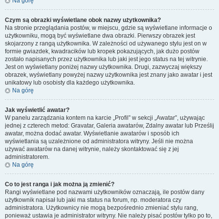
Na górę
Czym są obrazki wyświetlane obok nazwy użytkownika?
Na stronie przeglądania postów, w miejscu, gdzie są wyświetlane informacje o
użytkowniku, mogą być wyświetlane dwa obrazki. Pierwszy obrazek jest
skojarzony z rangą użytkownika. W zależności od używanego stylu jest on w
formie gwiazdek, kwadracików lub kropek pokazujących, jak dużo postów
zostało napisanych przez użytkownika lub jaki jest jego status na tej witrynie.
Jest on wyświetlany poniżej nazwy użytkownika. Drugi, zazwyczaj większy
obrazek, wyświetlany powyżej nazwy użytkownika jest znany jako awatar i jest
unikatowy lub osobisty dla każdego użytkownika.
Na górę
Jak wyświetlić awatar?
W panelu zarządzania kontem na karcie „Profil” w sekcji „Awatar”, używając
jednej z czterech metod: Gravatar, Galeria awatarów, Zdalny awatar lub Prześlij
awatar, można dodać awatar. Wyświetlanie awatarów i sposób ich
wyświetlania są uzależnione od administratora witryny. Jeśli nie można
używać awatarów na danej witrynie, należy skontaktować się z jej
administratorem.
Na górę
Co to jest ranga i jak można ją zmienić?
Rangi wyświetlane pod nazwami użytkowników oznaczają, ile postów dany
użytkownik napisał lub jaki ma status na forum, np. moderatora czy
administratora. Użytkownicy nie mogą bezpośrednio zmieniać stylu rang,
ponieważ ustawia je administrator witryny. Nie należy pisać postów tylko po to,