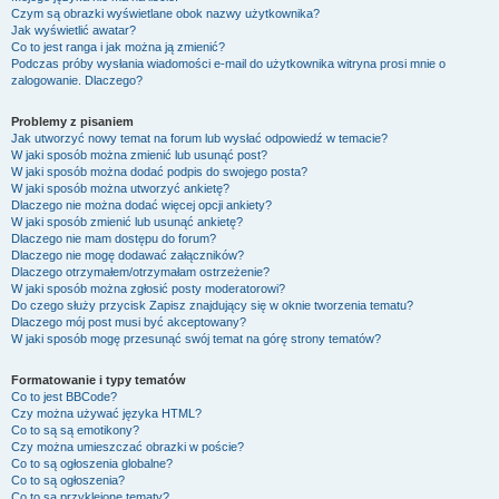
Czym są obrazki wyświetlane obok nazwy użytkownika?
Jak wyświetlić awatar?
Co to jest ranga i jak można ją zmienić?
Podczas próby wysłania wiadomości e-mail do użytkownika witryna prosi mnie o
zalogowanie. Dlaczego?
Problemy z pisaniem
Jak utworzyć nowy temat na forum lub wysłać odpowiedź w temacie?
W jaki sposób można zmienić lub usunąć post?
W jaki sposób można dodać podpis do swojego posta?
W jaki sposób można utworzyć ankietę?
Dlaczego nie można dodać więcej opcji ankiety?
W jaki sposób zmienić lub usunąć ankietę?
Dlaczego nie mam dostępu do forum?
Dlaczego nie mogę dodawać załączników?
Dlaczego otrzymałem/otrzymałam ostrzeżenie?
W jaki sposób można zgłosić posty moderatorowi?
Do czego służy przycisk
Zapisz
znajdujący się w oknie tworzenia tematu?
Dlaczego mój post musi być akceptowany?
W jaki sposób mogę przesunąć swój temat na górę strony tematów?
Formatowanie i typy tematów
Co to jest BBCode?
Czy można używać języka HTML?
Co to są są emotikony?
Czy można umieszczać obrazki w poście?
Co to są ogłoszenia globalne?
Co to są ogłoszenia?
Co to są przyklejone tematy?