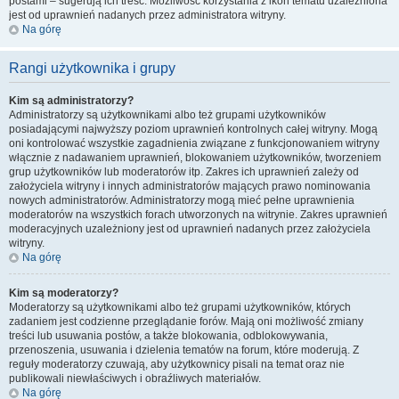
postami – sugerują ich treść. Możliwość korzystania z ikon tematu uzależniona
jest od uprawnień nadanych przez administratora witryny.
Na górę
Rangi użytkownika i grupy
Kim są administratorzy?
Administratorzy są użytkownikami albo też grupami użytkowników
posiadającymi najwyższy poziom uprawnień kontrolnych całej witryny. Mogą
oni kontrolować wszystkie zagadnienia związane z funkcjonowaniem witryny
włącznie z nadawaniem uprawnień, blokowaniem użytkowników, tworzeniem
grup użytkowników lub moderatorów itp. Zakres ich uprawnień zależy od
założyciela witryny i innych administratorów mających prawo nominowania
nowych administratorów. Administratorzy mogą mieć pełne uprawnienia
moderatorów na wszystkich forach utworzonych na witrynie. Zakres uprawnień
moderacyjnych uzależniony jest od uprawnień nadanych przez założyciela
witryny.
Na górę
Kim są moderatorzy?
Moderatorzy są użytkownikami albo też grupami użytkowników, których
zadaniem jest codzienne przeglądanie forów. Mają oni możliwość zmiany
treści lub usuwania postów, a także blokowania, odblokowywania,
przenoszenia, usuwania i dzielenia tematów na forum, które moderują. Z
reguły moderatorzy czuwają, aby użytkownicy pisali na temat oraz nie
publikowali niewłaściwych i obraźliwych materiałów.
Na górę