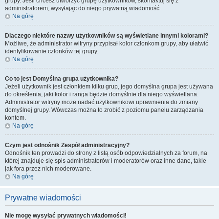
grupy. Jeśli chcesz utworzyć grupę użytkowników, skontaktuj się z
administratorem, wysyłając do niego prywatną wiadomość.
Na górę
Dlaczego niektóre nazwy użytkowników są wyświetlane innymi kolorami?
Możliwe, że administrator witryny przypisał kolor członkom grupy, aby ułatwić
identyfikowanie członków tej grupy.
Na górę
Co to jest
Domyślna grupa użytkownika
?
Jeżeli użytkownik jest członkiem kilku grup, jego domyślna grupa jest używana
do określenia, jaki kolor i ranga będzie domyślnie dla niego wyświetlana.
Administrator witryny może nadać użytkownikowi uprawnienia do zmiany
domyślnej grupy. Wówczas można to zrobić z poziomu panelu zarządzania
kontem.
Na górę
Czym jest odnośnik
Zespół administracyjny
?
Odnośnik ten prowadzi do strony z listą osób odpowiedzialnych za forum, na
której znajduje się spis administratorów i moderatorów oraz inne dane, takie
jak fora przez nich moderowane.
Na górę
Prywatne wiadomości
Nie mogę wysyłać prywatnych wiadomości!