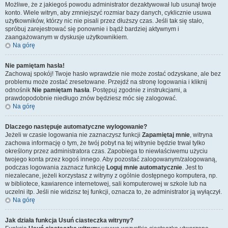
Możliwe, że z jakiegoś powodu administrator dezaktywował lub usunął twoje
konto. Wiele witryn, aby zmniejszyć rozmiar bazy danych, cyklicznie usuwa
użytkowników, którzy nic nie pisali przez dłuższy czas. Jeśli tak się stało,
spróbuj zarejestrować się ponownie i bądź bardziej aktywnym i
zaangażowanym w dyskusje użytkownikiem.
Na górę
Nie pamiętam hasła!
Zachowaj spokój! Twoje hasło wprawdzie nie może zostać odzyskane, ale bez
problemu może zostać zresetowane. Przejdź na stronę logowania i kliknij
odnośnik
Nie pamiętam hasła
. Postępuj zgodnie z instrukcjami, a
prawdopodobnie niedługo znów będziesz móc się zalogować.
Na górę
Dlaczego następuje automatyczne wylogowanie?
Jeżeli w czasie logowania nie zaznaczysz funkcji
Zapamiętaj mnie
, witryna
zachowa informację o tym, że twój pobyt na tej witrynie będzie trwał tylko
określony przez administratora czas. Zapobiega to niewłaściwemu użyciu
twojego konta przez kogoś innego. Aby pozostać zalogowanym/zalogowaną,
podczas logowania zaznacz funkcję
Loguj mnie automatycznie
. Jest to
niezalecane, jeżeli korzystasz z witryny z ogólnie dostępnego komputera, np.
w bibliotece, kawiarence internetowej, sali komputerowej w szkole lub na
uczelni itp. Jeśli nie widzisz tej funkcji, oznacza to, że administrator ją wyłączył.
Na górę
Jak działa funkcja
Usuń ciasteczka witryny
?