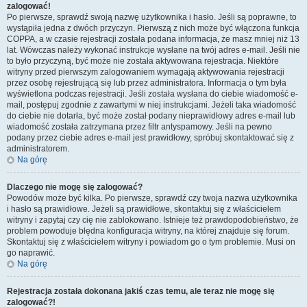
zalogować!
Po pierwsze, sprawdź swoją nazwę użytkownika i hasło. Jeśli są poprawne, to
wystąpiła jedna z dwóch przyczyn. Pierwszą z nich może być włączona funkcja
COPPA, a w czasie rejestracji została podana informacja, że masz mniej niż 13
lat. Wówczas należy wykonać instrukcje wysłane na twój adres e-mail. Jeśli nie
to było przyczyną, być może nie została aktywowana rejestracja. Niektóre
witryny przed pierwszym zalogowaniem wymagają aktywowania rejestracji
przez osobę rejestrującą się lub przez administratora. Informacja o tym była
wyświetlona podczas rejestracji. Jeśli została wysłana do ciebie wiadomość e-
mail, postępuj zgodnie z zawartymi w niej instrukcjami. Jeżeli taka wiadomość
do ciebie nie dotarła, być może został podany nieprawidłowy adres e-mail lub
wiadomość została zatrzymana przez filtr antyspamowy. Jeśli na pewno
podany przez ciebie adres e-mail jest prawidłowy, spróbuj skontaktować się z
administratorem.
Na górę
Dlaczego nie mogę się zalogować?
Powodów może być kilka. Po pierwsze, sprawdź czy twoja nazwa użytkownika
i hasło są prawidłowe. Jeżeli są prawidłowe, skontaktuj się z właścicielem
witryny i zapytaj czy cię nie zablokowano. Istnieje też prawdopodobieństwo, że
problem powoduje błędna konfiguracja witryny, na której znajduje się forum.
Skontaktuj się z właścicielem witryny i powiadom go o tym problemie. Musi on
go naprawić.
Na górę
Rejestracja została dokonana jakiś czas temu, ale teraz nie mogę się
zalogować?!