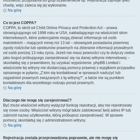
możliwość przypisania do grup użytkowników itp. Rejestracja zajmuje tylko
chwilę, więc zaleca się jej wykonanie.
Na górę
Co to jest COPPA?
COPPA, to skrót od Child Online Privacy and Protection Act – prawa
obowiązującego od 1998 roku w USA, nakładającego na właścicieli stron
internetowych, które potencjalnie mogą zbierać informacje od osób
małoletnich – mających mniej niż 13 lat – obowiązek posiadania pisemnej
zgody rodziców lub opiekunów prawnych na zbieranie informacji prywatnych
od osób poniżej 13 roku życia. Jeżeli nie masz pewności czy to dotyczy ciebie
jako kogoś próbującego zarejestrować się na danej witrynie internetowej –
skontaktuj się z prawnikiem, by uzyskać wyjaśnienie. phpBB Limited i
właściciele tej witryny nie dostarczają pomocy prawnej z wyjątkiem przypadku
opisanego w pytaniu „Z kim się kontaktować w sprawach nadużyć lub
zagadnień prawnych związanych z tą witryną?”, a także nie są punktem
kontaktowym dla wszelkiego rodzaju porad prawnych.
Na górę
Dlaczego nie mogę się zarejestrować?
Być może właściciel witryny wyłączył funkcję rejestracji, aby nie rejestrowały
się nowe osoby. Właściciel witryny mógł także zablokować twój adres IP lub
zabronił nazwy użytkownika, którą próbujesz zarejestrować. W sprawie
pomocy, skontaktuj się z administratorem witryny.
Na górę
Rejestracja została przeprowadzona poprawnie, ale nie mogę się