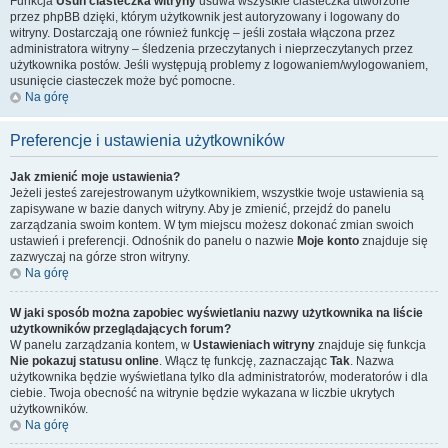
Funkcja
Usuń ciasteczka witryny
usuwa wszystkie ciasteczka utworzone
przez phpBB dzięki, którym użytkownik jest autoryzowany i logowany do
witryny. Dostarczają one również funkcję – jeśli została włączona przez
administratora witryny – śledzenia przeczytanych i nieprzeczytanych przez
użytkownika postów. Jeśli występują problemy z logowaniem/wylogowaniem,
usunięcie ciasteczek może być pomocne.
Na górę
Preferencje i ustawienia użytkowników
Jak zmienić moje ustawienia?
Jeżeli jesteś zarejestrowanym użytkownikiem, wszystkie twoje ustawienia są
zapisywane w bazie danych witryny. Aby je zmienić, przejdź do panelu
zarządzania swoim kontem. W tym miejscu możesz dokonać zmian swoich
ustawień i preferencji. Odnośnik do panelu o nazwie
Moje konto
znajduje się
zazwyczaj na górze stron witryny.
Na górę
W jaki sposób można zapobiec wyświetlaniu nazwy użytkownika na liście
użytkowników przeglądających forum?
W panelu zarządzania kontem, w
Ustawieniach witryny
znajduje się funkcja
Nie pokazuj statusu online
. Włącz tę funkcję, zaznaczając
Tak
. Nazwa
użytkownika będzie wyświetlana tylko dla administratorów, moderatorów i dla
ciebie. Twoja obecność na witrynie będzie wykazana w liczbie ukrytych
użytkowników.
Na górę