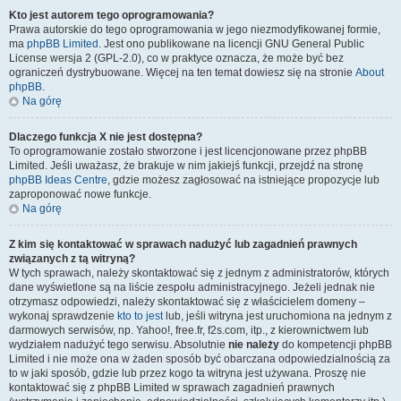
Kto jest autorem tego oprogramowania?
Prawa autorskie do tego oprogramowania w jego niezmodyfikowanej formie,
ma
phpBB Limited
. Jest ono publikowane na licencji GNU General Public
License wersja 2 (GPL-2.0), co w praktyce oznacza, że może być bez
ograniczeń dystrybuowane. Więcej na ten temat dowiesz się na stronie
About
phpBB
.
Na górę
Dlaczego funkcja X nie jest dostępna?
To oprogramowanie zostało stworzone i jest licencjonowane przez phpBB
Limited. Jeśli uważasz, że brakuje w nim jakiejś funkcji, przejdź na stronę
phpBB Ideas Centre
, gdzie możesz zagłosować na istniejące propozycje lub
zaproponować nowe funkcje.
Na górę
Z kim się kontaktować w sprawach nadużyć lub zagadnień prawnych
związanych z tą witryną?
W tych sprawach, należy skontaktować się z jednym z administratorów, których
dane wyświetlone są na liście zespołu administracyjnego. Jeżeli jednak nie
otrzymasz odpowiedzi, należy skontaktować się z właścicielem domeny –
wykonaj sprawdzenie
kto to jest
lub, jeśli witryna jest uruchomiona na jednym z
darmowych serwisów, np. Yahoo!, free.fr, f2s.com, itp., z kierownictwem lub
wydziałem nadużyć tego serwisu. Absolutnie
nie należy
do kompetencji phpBB
Limited i nie może ona w żaden sposób być obarczana odpowiedzialnością za
to w jaki sposób, gdzie lub przez kogo ta witryna jest używana. Proszę nie
kontaktować się z phpBB Limited w sprawach zagadnień prawnych