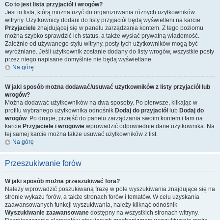
Co to jest lista przyjaciół i wrogów?
Jest to lista, którą można użyć do organizowania różnych użytkowników
witryny. Użytkownicy dodani do listy przyjaciół będą wyświetleni na karcie
Przyjaciele
znajdującej się w panelu zarządzania kontem. Z tego poziomu
można szybko sprawdzić ich status, a także wysłać prywatną wiadomość.
Zależnie od używanego stylu witryny, posty tych użytkowników mogą być
wyróżniane. Jeśli użytkownik zostanie dodany do listy wrogów, wszystkie posty
przez niego napisane domyślnie nie będą wyświetlane.
Na górę
W jaki sposób można dodawać/usuwać użytkowników z listy przyjaciół lub
wrogów?
Można dodawać użytkowników na dwa sposoby. Po pierwsze, klikając w
profilu wybranego użytkownika odnośnik
Dodaj do przyjaciół
lub
Dodaj do
wrogów
. Po drugie, przejść do panelu zarządzania swoim kontem i tam na
karcie
Przyjaciele i wrogowie
wprowadzić odpowiednie dane użytkownika. Na
tej samej karcie można także usuwać użytkowników z list.
Na górę
Przeszukiwanie forów
W jaki sposób można przeszukiwać fora?
Należy wprowadzić poszukiwaną frazę w pole wyszukiwania znajdujące się na
stronie wykazu forów, a także stronach forów i tematów. W celu uzyskania
zaawansowanych funkcji wyszukiwania, należy kliknąć odnośnik
Wyszukiwanie zaawansowane
dostępny na wszystkich stronach witryny.