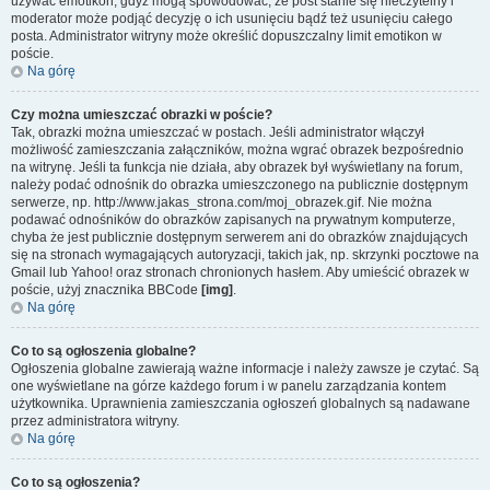
używać emotikon, gdyż mogą spowodować, że post stanie się nieczytelny i
moderator może podjąć decyzję o ich usunięciu bądź też usunięciu całego
posta. Administrator witryny może określić dopuszczalny limit emotikon w
poście.
Na górę
Czy można umieszczać obrazki w poście?
Tak, obrazki można umieszczać w postach. Jeśli administrator włączył
możliwość zamieszczania załączników, można wgrać obrazek bezpośrednio
na witrynę. Jeśli ta funkcja nie działa, aby obrazek był wyświetlany na forum,
należy podać odnośnik do obrazka umieszczonego na publicznie dostępnym
serwerze, np. http://www.jakas_strona.com/moj_obrazek.gif. Nie można
podawać odnośników do obrazków zapisanych na prywatnym komputerze,
chyba że jest publicznie dostępnym serwerem ani do obrazków znajdujących
się na stronach wymagających autoryzacji, takich jak, np. skrzynki pocztowe na
Gmail lub Yahoo! oraz stronach chronionych hasłem. Aby umieścić obrazek w
poście, użyj znacznika BBCode
[img]
.
Na górę
Co to są ogłoszenia globalne?
Ogłoszenia globalne zawierają ważne informacje i należy zawsze je czytać. Są
one wyświetlane na górze każdego forum i w panelu zarządzania kontem
użytkownika. Uprawnienia zamieszczania ogłoszeń globalnych są nadawane
przez administratora witryny.
Na górę
Co to są ogłoszenia?