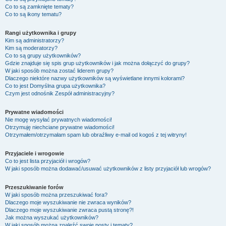
Co to są zamknięte tematy?
Co to są ikony tematu?
Rangi użytkownika i grupy
Kim są administratorzy?
Kim są moderatorzy?
Co to są grupy użytkowników?
Gdzie znajduje się spis grup użytkowników i jak można dołączyć do grupy?
W jaki sposób można zostać liderem grupy?
Dlaczego niektóre nazwy użytkowników są wyświetlane innymi kolorami?
Co to jest
Domyślna grupa użytkownika
?
Czym jest odnośnik
Zespół administracyjny
?
Prywatne wiadomości
Nie mogę wysyłać prywatnych wiadomości!
Otrzymuję niechciane prywatne wiadomości!
Otrzymałem/otrzymałam spam lub obraźliwy e-mail od kogoś z tej witryny!
Przyjaciele i wrogowie
Co to jest lista przyjaciół i wrogów?
W jaki sposób można dodawać/usuwać użytkowników z listy przyjaciół lub wrogów?
Przeszukiwanie forów
W jaki sposób można przeszukiwać fora?
Dlaczego moje wyszukiwanie nie zwraca wyników?
Dlaczego moje wyszukiwanie zwraca pustą stronę?!
Jak można wyszukać użytkowników?
W jaki sposób można znaleźć swoje posty i tematy?