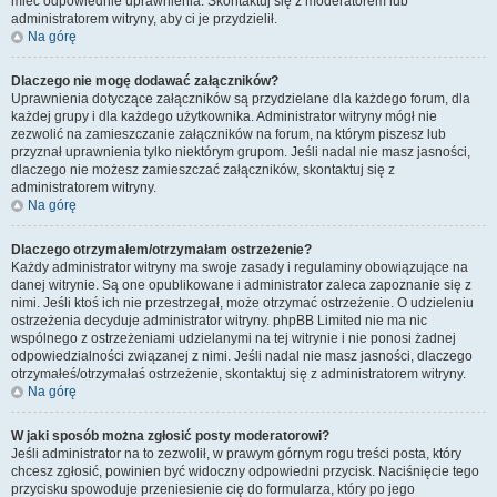
mieć odpowiednie uprawnienia. Skontaktuj się z moderatorem lub
administratorem witryny, aby ci je przydzielił.
Na górę
Dlaczego nie mogę dodawać załączników?
Uprawnienia dotyczące załączników są przydzielane dla każdego forum, dla
każdej grupy i dla każdego użytkownika. Administrator witryny mógł nie
zezwolić na zamieszczanie załączników na forum, na którym piszesz lub
przyznał uprawnienia tylko niektórym grupom. Jeśli nadal nie masz jasności,
dlaczego nie możesz zamieszczać załączników, skontaktuj się z
administratorem witryny.
Na górę
Dlaczego otrzymałem/otrzymałam ostrzeżenie?
Każdy administrator witryny ma swoje zasady i regulaminy obowiązujące na
danej witrynie. Są one opublikowane i administrator zaleca zapoznanie się z
nimi. Jeśli ktoś ich nie przestrzegał, może otrzymać ostrzeżenie. O udzieleniu
ostrzeżenia decyduje administrator witryny. phpBB Limited nie ma nic
wspólnego z ostrzeżeniami udzielanymi na tej witrynie i nie ponosi żadnej
odpowiedzialności związanej z nimi. Jeśli nadal nie masz jasności, dlaczego
otrzymałeś/otrzymałaś ostrzeżenie, skontaktuj się z administratorem witryny.
Na górę
W jaki sposób można zgłosić posty moderatorowi?
Jeśli administrator na to zezwolił, w prawym górnym rogu treści posta, który
chcesz zgłosić, powinien być widoczny odpowiedni przycisk. Naciśnięcie tego
przycisku spowoduje przeniesienie cię do formularza, który po jego