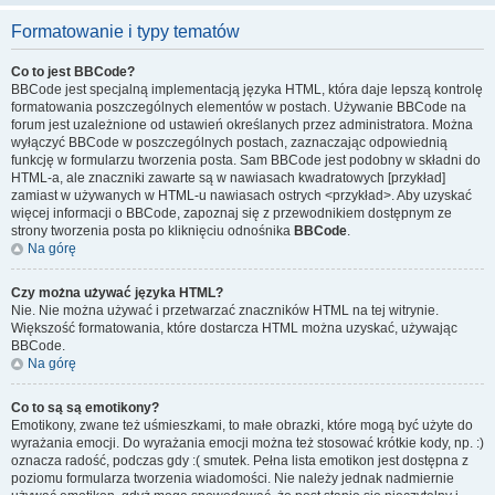
Formatowanie i typy tematów
Co to jest BBCode?
BBCode jest specjalną implementacją języka HTML, która daje lepszą kontrolę
formatowania poszczególnych elementów w postach. Używanie BBCode na
forum jest uzależnione od ustawień określanych przez administratora. Można
wyłączyć BBCode w poszczególnych postach, zaznaczając odpowiednią
funkcję w formularzu tworzenia posta. Sam BBCode jest podobny w składni do
HTML-a, ale znaczniki zawarte są w nawiasach kwadratowych [przykład]
zamiast w używanych w HTML-u nawiasach ostrych <przykład>. Aby uzyskać
więcej informacji o BBCode, zapoznaj się z przewodnikiem dostępnym ze
strony tworzenia posta po kliknięciu odnośnika
BBCode
.
Na górę
Czy można używać języka HTML?
Nie. Nie można używać i przetwarzać znaczników HTML na tej witrynie.
Większość formatowania, które dostarcza HTML można uzyskać, używając
BBCode.
Na górę
Co to są są emotikony?
Emotikony, zwane też uśmieszkami, to małe obrazki, które mogą być użyte do
wyrażania emocji. Do wyrażania emocji można też stosować krótkie kody, np. :)
oznacza radość, podczas gdy :( smutek. Pełna lista emotikon jest dostępna z
poziomu formularza tworzenia wiadomości. Nie należy jednak nadmiernie