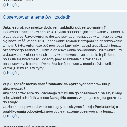
odpowiednich funkcji.
Na górę
Obserwowanie tematów i zakładki
Jaka jest różnica między dodaniem zakładki a obserwowaniem?
Dodawanie zakładek w phpBB 3.0 działa podobnie, jak dodawanie zakładek w
przeglądarce. Użytkownik nie dostaje powiadomienia, gdy w temacie pojawia
się nowa treść. W phpBB 3.1 dodawanie zakładek przypomina obserwowanie
tematu. Użytkownik może być powiadamiany, gdy nastąpi aktualizacja tematu
oznaczonego zakładką. Funkcja obserwowania powiadamia użytkownika – w
wybrany przez niego sposób – gdy w obserwowanym temacie bądź forum
pojawiła się nowa treść. Sposoby powiadamiania dla zakładek i
obserwowanych elementów można konfigurować w panelu użytkownika na
karcie „Ustawienia witryny”.
Na górę
W jaki sposób można dodać zakładkę do wybranych tematów lub je
obserwować?
Aby dodać zakładkę do wybranego tematu lub go obserwować, należy kliknąć
odpowiedni odnośnik w menu
Narzędzia tematu
znajdujące się na górze i na
dole wątku.
Udzielenie odpowiedzi w temacie, gdy jest aktywna funkcja
Powiadamiaj o
opublikowaniu odpowiedzi
spowoduje włączenie obserwowania tematu.
Na górę