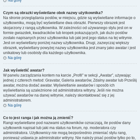
Na górę
Czym są obrazki wyświetlane obok nazwy użytkownika?
Na stronie przeglądania postów, w miejscu, gdzie są wyświetlane informacje o
użytkowniku, mogą być wyświetlane dwa obrazki. Pierwszy obrazek jest
skojarzony z rangą użytkownika. W zależności od używanego stylu jest on w
formie gwiazdek, kwadracików lub kropek pokazujących, jak dużo postów
zostało napisanych przez użytkownika lub jaki jest jego status na tej witrynie.
Jest on wyświetlany poniżej nazwy użytkownika. Drugi, zazwyczaj większy
obrazek, wyświetlany powyżej nazwy użytkownika jest znany jako awatar i jest
unikatowy lub osobisty dla każdego użytkownika.
Na górę
Jak wyświetlić awatar?
W panelu zarządzania kontem na karcie „Profil” w sekcji „Awatar”, używając
jednej z czterech metod: Gravatar, Galeria awatarów, Zdalny awatar lub Prześlij
awatar, można dodać awatar. Wyświetlanie awatarów i sposób ich
wyświetlania są uzależnione od administratora witryny. Jeśli nie można
używać awatarów na danej witrynie, należy skontaktować się z jej
administratorem.
Na górę
Co to jest ranga i jak można ją zmienić?
Rangi wyświetlane pod nazwami użytkowników oznaczają, ile postów dany
użytkownik napisał lub jaki ma status na forum, np. moderatora czy
administratora. Użytkownicy nie mogą bezpośrednio zmieniać stylu rang,
ponieważ ustawia je administrator witryny. Nie należy pisać postów tylko po to,