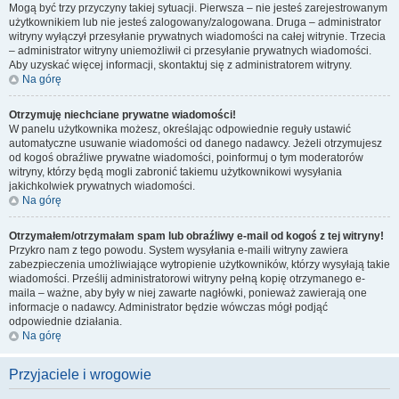
Mogą być trzy przyczyny takiej sytuacji. Pierwsza – nie jesteś zarejestrowanym
użytkownikiem lub nie jesteś zalogowany/zalogowana. Druga – administrator
witryny wyłączył przesyłanie prywatnych wiadomości na całej witrynie. Trzecia
– administrator witryny uniemożliwił ci przesyłanie prywatnych wiadomości.
Aby uzyskać więcej informacji, skontaktuj się z administratorem witryny.
Na górę
Otrzymuję niechciane prywatne wiadomości!
W panelu użytkownika możesz, określając odpowiednie reguły ustawić
automatyczne usuwanie wiadomości od danego nadawcy. Jeżeli otrzymujesz
od kogoś obraźliwe prywatne wiadomości, poinformuj o tym moderatorów
witryny, którzy będą mogli zabronić takiemu użytkownikowi wysyłania
jakichkolwiek prywatnych wiadomości.
Na górę
Otrzymałem/otrzymałam spam lub obraźliwy e-mail od kogoś z tej witryny!
Przykro nam z tego powodu. System wysyłania e-maili witryny zawiera
zabezpieczenia umożliwiające wytropienie użytkowników, którzy wysyłają takie
wiadomości. Prześlij administratorowi witryny pełną kopię otrzymanego e-
maila – ważne, aby były w niej zawarte nagłówki, ponieważ zawierają one
informacje o nadawcy. Administrator będzie wówczas mógł podjąć
odpowiednie działania.
Na górę
Przyjaciele i wrogowie