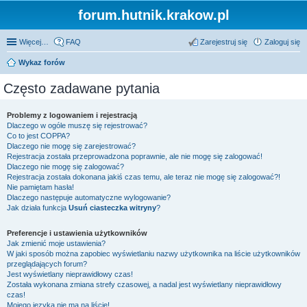
forum.hutnik.krakow.pl
Więcej…
FAQ
Zarejestruj się
Zaloguj się
Wykaz forów
Często zadawane pytania
Problemy z logowaniem i rejestracją
Dlaczego w ogóle muszę się rejestrować?
Co to jest COPPA?
Dlaczego nie mogę się zarejestrować?
Rejestracja została przeprowadzona poprawnie, ale nie mogę się zalogować!
Dlaczego nie mogę się zalogować?
Rejestracja została dokonana jakiś czas temu, ale teraz nie mogę się zalogować?!
Nie pamiętam hasła!
Dlaczego następuje automatyczne wylogowanie?
Jak działa funkcja
Usuń ciasteczka witryny
?
Preferencje i ustawienia użytkowników
Jak zmienić moje ustawienia?
W jaki sposób można zapobiec wyświetlaniu nazwy użytkownika na liście użytkowników
przeglądających forum?
Jest wyświetlany nieprawidłowy czas!
Została wykonana zmiana strefy czasowej, a nadal jest wyświetlany nieprawidłowy
czas!
Mojego języka nie ma na liście!