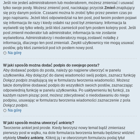
Jeśli nie jesteś administratorem lub moderatorem, możesz zmieniać i usuwać
tylko swoje posty. Możesz zmienić post, naciskając przycisk
Zmień
znajdujący
się przy danym poście. Czasami można to zrobić tylko przez pewien czas po
jego napisaniu. Jeżeli ktoś odpowiedział na ten post, pod twoim postem pojawi
się informacja ile razy i kiedy ostatni raz post był zmieniany. Informacja ta
wyświetli się tylko wtedy, jeśli ktoś zamieścił pod tym postem kolejny post. Jeśli
post zmienił moderator lub administrator, informacja ta nie zostanie
wyświetlona. Administratorzy i moderatorzy mogą zostawić notatkę z
informacją, dlaczego ten post zmieniali. Zwykli użytkownicy nie mogą usuwać
postów, gdy ktoś zamieścił pod ich postem nowy post.
Na górę
W jaki sposób można dodać podpis do swojego posta?
Aby dodawać podpis do posta, należy go najpierw utworzyć w panelu
użytkownika. Aby dołączyć do danej wiadomości swój podpis, zaznacz funkcję
Dołącz podpis
znajdującą się w formularzu tworzenia wiadomości. Możesz
także domyślnie dodawać podpis do wszystkich swoich postów, zaznaczając
odpowiednią funkcję w panelu użytkownika. Po uaktywnieniu tej funkcji, za
każdym razem pisząc post, możesz zdecydować o niedodawaniu do niego
podpisu, usuwając w formularzu tworzenia wiadomości zaznaczenie z pola
Dołącz podpis
.
Na górę
W jaki sposób można utworzyć ankietę?
Tworzenie ankiet jest proste. Kiedy tworzysz nowy temat bądź zmieniasz
pierwszy post w wątku, na dole formularza tworzenia tematu będziesz widzieć
etykietę
Utwórz ankietę
. Kliknij ją i w otworzonym formularzu podaj tytuł