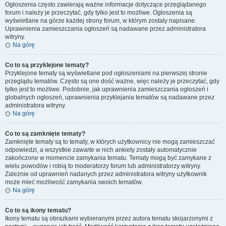
Ogłoszenia często zawierają ważne informacje dotyczące przeglądanego
forum i należy je przeczytać, gdy tylko jest to możliwe. Ogłoszenia są
wyświetlane na górze każdej strony forum, w którym zostały napisane.
Uprawnienia zamieszczania ogłoszeń są nadawane przez administratora
witryny.
Na górę
Co to są przyklejone tematy?
Przyklejone tematy są wyświetlane pod ogłoszeniami na pierwszej stronie
przeglądu tematów. Często są one dość ważne, więc należy je przeczytać, gdy
tylko jest to możliwe. Podobnie, jak uprawnienia zamieszczania ogłoszeń i
globalnych ogłoszeń, uprawnienia przyklejania tematów są nadawane przez
administratora witryny.
Na górę
Co to są zamknięte tematy?
Zamknięte tematy są to tematy, w których użytkownicy nie mogą zamieszczać
odpowiedzi, a wszystkie zawarte w nich ankiety zostały automatycznie
zakończone w momencie zamykania tematu. Tematy mogą być zamykane z
wielu powodów i robią to moderatorzy forum lub administratorzy witryny.
Zależnie od uprawnień nadanych przez administratora witryny użytkownik
może mieć możliwość zamykania swoich tematów.
Na górę
Co to są ikony tematu?
Ikony tematu są obrazkami wybieranymi przez autora tematu skojarzonymi z