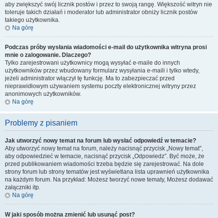
aby zwiększyć swój licznik postów i przez to swoją rangę. Większość witryn nie
toleruje takich działań i moderator lub administrator obniży licznik postów
takiego użytkownika.
Na górę
Podczas próby wysłania wiadomości e-mail do użytkownika witryna prosi
mnie o zalogowanie. Dlaczego?
Tylko zarejestrowani użytkownicy mogą wysyłać e-maile do innych
użytkowników przez wbudowany formularz wysyłania e-maili i tylko wtedy,
jeżeli administrator włączył tę funkcję. Ma to zabezpieczać przed
nieprawidłowym używaniem systemu poczty elektronicznej witryny przez
anonimowych użytkowników.
Na górę
Problemy z pisaniem
Jak utworzyć nowy temat na forum lub wysłać odpowiedź w temacie?
Aby utworzyć nowy temat na forum, należy nacisnąć przycisk „Nowy temat”,
aby odpowiedzieć w temacie, nacisnąć przycisk „Odpowiedz”. Być może, że
przed publikowaniem wiadomości trzeba będzie się zarejestrować. Na dole
strony forum lub strony tematów jest wyświetlana lista uprawnień użytkownika
na każdym forum. Na przykład: Możesz tworzyć nowe tematy, Możesz dodawać
załączniki itp.
Na górę
W jaki sposób można zmienić lub usunąć post?