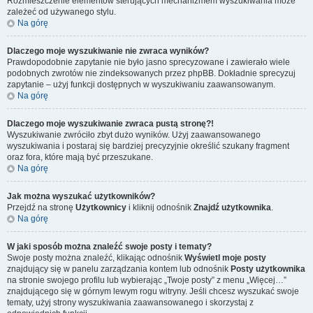
Rozmieszczenie elementów sterujących mechanizmem wyszukiwania może
zależeć od używanego stylu.
Na górę
Dlaczego moje wyszukiwanie nie zwraca wyników?
Prawdopodobnie zapytanie nie było jasno sprecyzowane i zawierało wiele
podobnych zwrotów nie zindeksowanych przez phpBB. Dokładnie sprecyzuj
zapytanie – użyj funkcji dostępnych w wyszukiwaniu zaawansowanym.
Na górę
Dlaczego moje wyszukiwanie zwraca pustą stronę?!
Wyszukiwanie zwróciło zbyt dużo wyników. Użyj zaawansowanego
wyszukiwania i postaraj się bardziej precyzyjnie określić szukany fragment
oraz fora, które mają być przeszukane.
Na górę
Jak można wyszukać użytkowników?
Przejdź na stronę
Użytkownicy
i kliknij odnośnik
Znajdź użytkownika
.
Na górę
W jaki sposób można znaleźć swoje posty i tematy?
Swoje posty można znaleźć, klikając odnośnik
Wyświetl moje posty
znajdujący się w panelu zarządzania kontem lub odnośnik
Posty użytkownika
na stronie swojego profilu lub wybierając „Twoje posty” z menu „Więcej…”
znajdującego się w górnym lewym rogu witryny. Jeśli chcesz wyszukać swoje
tematy, użyj strony wyszukiwania zaawansowanego i skorzystaj z