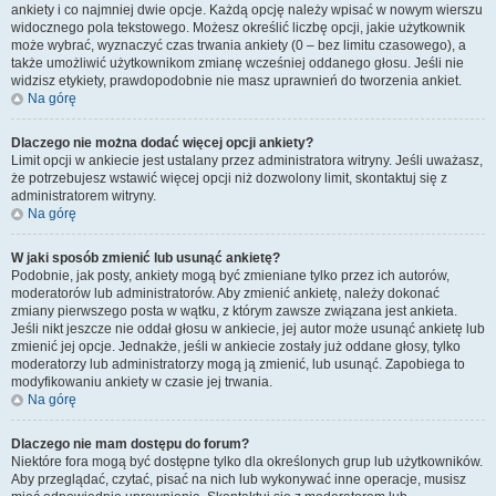
ankiety i co najmniej dwie opcje. Każdą opcję należy wpisać w nowym wierszu
widocznego pola tekstowego. Możesz określić liczbę opcji, jakie użytkownik
może wybrać, wyznaczyć czas trwania ankiety (0 – bez limitu czasowego), a
także umożliwić użytkownikom zmianę wcześniej oddanego głosu. Jeśli nie
widzisz etykiety, prawdopodobnie nie masz uprawnień do tworzenia ankiet.
Na górę
Dlaczego nie można dodać więcej opcji ankiety?
Limit opcji w ankiecie jest ustalany przez administratora witryny. Jeśli uważasz,
że potrzebujesz wstawić więcej opcji niż dozwolony limit, skontaktuj się z
administratorem witryny.
Na górę
W jaki sposób zmienić lub usunąć ankietę?
Podobnie, jak posty, ankiety mogą być zmieniane tylko przez ich autorów,
moderatorów lub administratorów. Aby zmienić ankietę, należy dokonać
zmiany pierwszego posta w wątku, z którym zawsze związana jest ankieta.
Jeśli nikt jeszcze nie oddał głosu w ankiecie, jej autor może usunąć ankietę lub
zmienić jej opcje. Jednakże, jeśli w ankiecie zostały już oddane głosy, tylko
moderatorzy lub administratorzy mogą ją zmienić, lub usunąć. Zapobiega to
modyfikowaniu ankiety w czasie jej trwania.
Na górę
Dlaczego nie mam dostępu do forum?
Niektóre fora mogą być dostępne tylko dla określonych grup lub użytkowników.
Aby przeglądać, czytać, pisać na nich lub wykonywać inne operacje, musisz