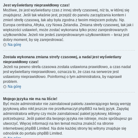
Jest wyświetlany nieprawidłowy czas!
Możliwe, że jest wyświetlany czas z innej strefy czasowej, niż ta, w której się
znajdujesz. Jeśli tak właśnie jest, przejdź do panelu zarządzania kontem i
zmień strefę czasową, tak aby była zgodna z twoim miejscem pobytu. Np.
Europa centralna, Afryka, czy Nowa Zelandia. Zmiana strefy czasowej, tak jak i
większości ustawień, może zostać wykonana tylko przez zarejestrowanych
użytkowników. Jeżeli nie jesteś zarejestrowanym użytkownikiem – teraz jest
dobry moment, by się zarejestrować.
Na górę
Została wykonana zmiana strefy czasowej, a nadal jest wyświetlany
nieprawidłowy czas!
Jeżeli na pewno strefa czasowa została ustawiona prawidłowo, a czas nadal
jest wyświetlany nieprawidłowo, oznacza to, że czas na serwerze jest
ustawiony nieprawidłowo. Poinformuj o tym administratora, by naprawił
problem.
Na górę
Mojego języka nie ma na liście!
Być może administrator nie zainstalował pakietu zawierającego twoją wersję
językową albo nikt jeszcze nie przetłumaczył phpBB3 na twój język. Zapytaj
administratora witryny czy może zainstalować pakiet językowy, którego
potrzebujesz. Jeśli pakiet dla twojego języka nie istnieje, może spróbujesz go
utworzyć. Więcej informacji na ten temat można znaleźć na stronie
internetowej phpBB Limited. Na dole każdej strony tej witryny znajduje się
odnośnik do portalu phpBB Limited.