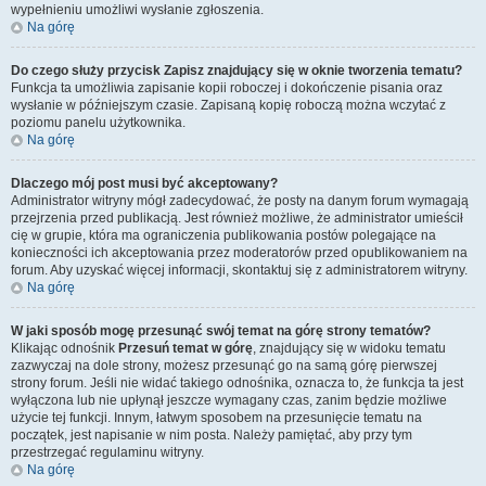
wypełnieniu umożliwi wysłanie zgłoszenia.
Na górę
Do czego służy przycisk
Zapisz
znajdujący się w oknie tworzenia tematu?
Funkcja ta umożliwia zapisanie kopii roboczej i dokończenie pisania oraz
wysłanie w późniejszym czasie. Zapisaną kopię roboczą można wczytać z
poziomu panelu użytkownika.
Na górę
Dlaczego mój post musi być akceptowany?
Administrator witryny mógł zadecydować, że posty na danym forum wymagają
przejrzenia przed publikacją. Jest również możliwe, że administrator umieścił
cię w grupie, która ma ograniczenia publikowania postów polegające na
konieczności ich akceptowania przez moderatorów przed opublikowaniem na
forum. Aby uzyskać więcej informacji, skontaktuj się z administratorem witryny.
Na górę
W jaki sposób mogę przesunąć swój temat na górę strony tematów?
Klikając odnośnik
Przesuń temat w górę
, znajdujący się w widoku tematu
zazwyczaj na dole strony, możesz przesunąć go na samą górę pierwszej
strony forum. Jeśli nie widać takiego odnośnika, oznacza to, że funkcja ta jest
wyłączona lub nie upłynął jeszcze wymagany czas, zanim będzie możliwe
użycie tej funkcji. Innym, łatwym sposobem na przesunięcie tematu na
początek, jest napisanie w nim posta. Należy pamiętać, aby przy tym
przestrzegać regulaminu witryny.
Na górę