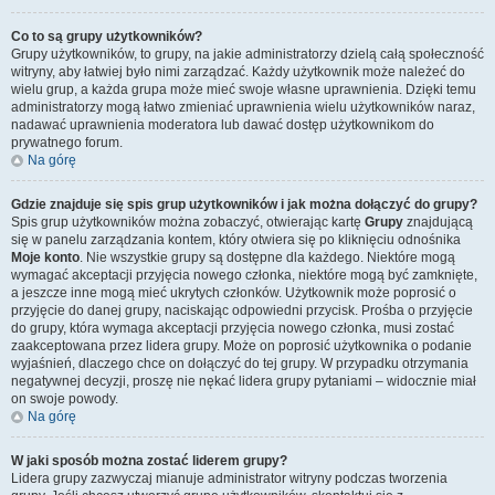
Co to są grupy użytkowników?
Grupy użytkowników, to grupy, na jakie administratorzy dzielą całą społeczność
witryny, aby łatwiej było nimi zarządzać. Każdy użytkownik może należeć do
wielu grup, a każda grupa może mieć swoje własne uprawnienia. Dzięki temu
administratorzy mogą łatwo zmieniać uprawnienia wielu użytkowników naraz,
nadawać uprawnienia moderatora lub dawać dostęp użytkownikom do
prywatnego forum.
Na górę
Gdzie znajduje się spis grup użytkowników i jak można dołączyć do grupy?
Spis grup użytkowników można zobaczyć, otwierając kartę
Grupy
znajdującą
się w panelu zarządzania kontem, który otwiera się po kliknięciu odnośnika
Moje konto
. Nie wszystkie grupy są dostępne dla każdego. Niektóre mogą
wymagać akceptacji przyjęcia nowego członka, niektóre mogą być zamknięte,
a jeszcze inne mogą mieć ukrytych członków. Użytkownik może poprosić o
przyjęcie do danej grupy, naciskając odpowiedni przycisk. Prośba o przyjęcie
do grupy, która wymaga akceptacji przyjęcia nowego członka, musi zostać
zaakceptowana przez lidera grupy. Może on poprosić użytkownika o podanie
wyjaśnień, dlaczego chce on dołączyć do tej grupy. W przypadku otrzymania
negatywnej decyzji, proszę nie nękać lidera grupy pytaniami – widocznie miał
on swoje powody.
Na górę
W jaki sposób można zostać liderem grupy?
Lidera grupy zazwyczaj mianuje administrator witryny podczas tworzenia