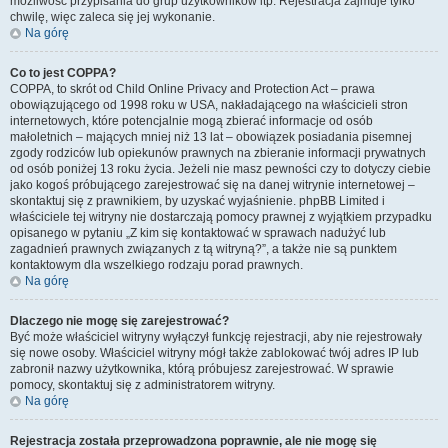
możliwość przypisania do grup użytkowników itp. Rejestracja zajmuje tylko
chwilę, więc zaleca się jej wykonanie.
Na górę
Co to jest COPPA?
COPPA, to skrót od Child Online Privacy and Protection Act – prawa
obowiązującego od 1998 roku w USA, nakładającego na właścicieli stron
internetowych, które potencjalnie mogą zbierać informacje od osób
małoletnich – mających mniej niż 13 lat – obowiązek posiadania pisemnej
zgody rodziców lub opiekunów prawnych na zbieranie informacji prywatnych
od osób poniżej 13 roku życia. Jeżeli nie masz pewności czy to dotyczy ciebie
jako kogoś próbującego zarejestrować się na danej witrynie internetowej –
skontaktuj się z prawnikiem, by uzyskać wyjaśnienie. phpBB Limited i
właściciele tej witryny nie dostarczają pomocy prawnej z wyjątkiem przypadku
opisanego w pytaniu „Z kim się kontaktować w sprawach nadużyć lub
zagadnień prawnych związanych z tą witryną?”, a także nie są punktem
kontaktowym dla wszelkiego rodzaju porad prawnych.
Na górę
Dlaczego nie mogę się zarejestrować?
Być może właściciel witryny wyłączył funkcję rejestracji, aby nie rejestrowały
się nowe osoby. Właściciel witryny mógł także zablokować twój adres IP lub
zabronił nazwy użytkownika, którą próbujesz zarejestrować. W sprawie
pomocy, skontaktuj się z administratorem witryny.
Na górę
Rejestracja została przeprowadzona poprawnie, ale nie mogę się