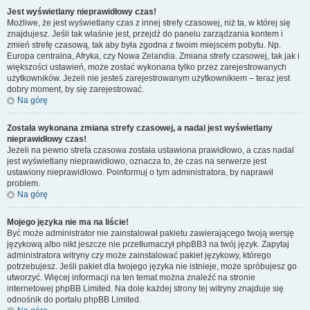
Jest wyświetlany nieprawidłowy czas!
Możliwe, że jest wyświetlany czas z innej strefy czasowej, niż ta, w której się
znajdujesz. Jeśli tak właśnie jest, przejdź do panelu zarządzania kontem i
zmień strefę czasową, tak aby była zgodna z twoim miejscem pobytu. Np.
Europa centralna, Afryka, czy Nowa Zelandia. Zmiana strefy czasowej, tak jak i
większości ustawień, może zostać wykonana tylko przez zarejestrowanych
użytkowników. Jeżeli nie jesteś zarejestrowanym użytkownikiem – teraz jest
dobry moment, by się zarejestrować.
Na górę
Została wykonana zmiana strefy czasowej, a nadal jest wyświetlany
nieprawidłowy czas!
Jeżeli na pewno strefa czasowa została ustawiona prawidłowo, a czas nadal
jest wyświetlany nieprawidłowo, oznacza to, że czas na serwerze jest
ustawiony nieprawidłowo. Poinformuj o tym administratora, by naprawił
problem.
Na górę
Mojego języka nie ma na liście!
Być może administrator nie zainstalował pakietu zawierającego twoją wersję
językową albo nikt jeszcze nie przetłumaczył phpBB3 na twój język. Zapytaj
administratora witryny czy może zainstalować pakiet językowy, którego
potrzebujesz. Jeśli pakiet dla twojego języka nie istnieje, może spróbujesz go
utworzyć. Więcej informacji na ten temat można znaleźć na stronie
internetowej phpBB Limited. Na dole każdej strony tej witryny znajduje się
odnośnik do portalu phpBB Limited.