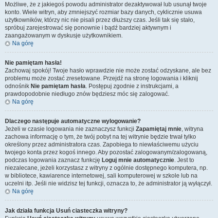
Możliwe, że z jakiegoś powodu administrator dezaktywował lub usunął twoje
konto. Wiele witryn, aby zmniejszyć rozmiar bazy danych, cyklicznie usuwa
użytkowników, którzy nic nie pisali przez dłuższy czas. Jeśli tak się stało,
spróbuj zarejestrować się ponownie i bądź bardziej aktywnym i
zaangażowanym w dyskusje użytkownikiem.
Na górę
Nie pamiętam hasła!
Zachowaj spokój! Twoje hasło wprawdzie nie może zostać odzyskane, ale bez
problemu może zostać zresetowane. Przejdź na stronę logowania i kliknij
odnośnik
Nie pamiętam hasła
. Postępuj zgodnie z instrukcjami, a
prawdopodobnie niedługo znów będziesz móc się zalogować.
Na górę
Dlaczego następuje automatyczne wylogowanie?
Jeżeli w czasie logowania nie zaznaczysz funkcji
Zapamiętaj mnie
, witryna
zachowa informację o tym, że twój pobyt na tej witrynie będzie trwał tylko
określony przez administratora czas. Zapobiega to niewłaściwemu użyciu
twojego konta przez kogoś innego. Aby pozostać zalogowanym/zalogowaną,
podczas logowania zaznacz funkcję
Loguj mnie automatycznie
. Jest to
niezalecane, jeżeli korzystasz z witryny z ogólnie dostępnego komputera, np.
w bibliotece, kawiarence internetowej, sali komputerowej w szkole lub na
uczelni itp. Jeśli nie widzisz tej funkcji, oznacza to, że administrator ją wyłączył.
Na górę
Jak działa funkcja
Usuń ciasteczka witryny
?