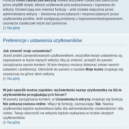
Funkcja
Usuń ciasteczka witryny
usuwa wszystkie ciasteczka utworzone
przez phpBB dzięki, którym użytkownik jest autoryzowany i logowany do
witryny. Dostarczają one również funkcję – jeśli została włączona przez
administratora witryny – śledzenia przeczytanych i nieprzeczytanych przez
użytkownika postów. Jeśli występują problemy z logowaniem/wylogowaniem,
usunięcie ciasteczek może być pomocne.
Na górę
Preferencje i ustawienia użytkowników
Jak zmienić moje ustawienia?
Jeżeli jesteś zarejestrowanym użytkownikiem, wszystkie twoje ustawienia są
zapisywane w bazie danych witryny. Aby je zmienić, przejdź do panelu
zarządzania swoim kontem. W tym miejscu możesz dokonać zmian swoich
ustawień i preferencji. Odnośnik do panelu o nazwie
Moje konto
znajduje się
zazwyczaj na górze stron witryny.
Na górę
W jaki sposób można zapobiec wyświetlaniu nazwy użytkownika na liście
użytkowników przeglądających forum?
W panelu zarządzania kontem, w
Ustawieniach witryny
znajduje się funkcja
Nie pokazuj statusu online
. Włącz tę funkcję, zaznaczając
Tak
. Nazwa
użytkownika będzie wyświetlana tylko dla administratorów, moderatorów i dla
ciebie. Twoja obecność na witrynie będzie wykazana w liczbie ukrytych
użytkowników.
Na górę