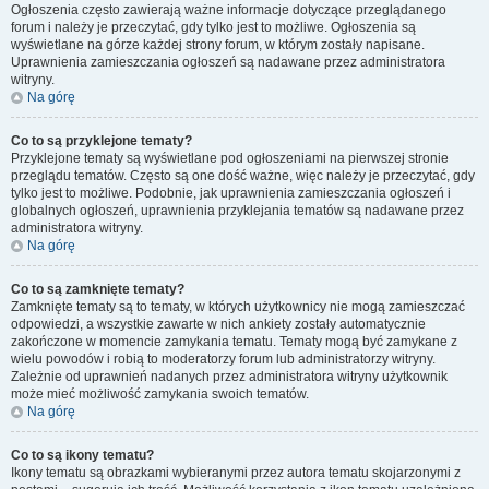
Ogłoszenia często zawierają ważne informacje dotyczące przeglądanego
forum i należy je przeczytać, gdy tylko jest to możliwe. Ogłoszenia są
wyświetlane na górze każdej strony forum, w którym zostały napisane.
Uprawnienia zamieszczania ogłoszeń są nadawane przez administratora
witryny.
Na górę
Co to są przyklejone tematy?
Przyklejone tematy są wyświetlane pod ogłoszeniami na pierwszej stronie
przeglądu tematów. Często są one dość ważne, więc należy je przeczytać, gdy
tylko jest to możliwe. Podobnie, jak uprawnienia zamieszczania ogłoszeń i
globalnych ogłoszeń, uprawnienia przyklejania tematów są nadawane przez
administratora witryny.
Na górę
Co to są zamknięte tematy?
Zamknięte tematy są to tematy, w których użytkownicy nie mogą zamieszczać
odpowiedzi, a wszystkie zawarte w nich ankiety zostały automatycznie
zakończone w momencie zamykania tematu. Tematy mogą być zamykane z
wielu powodów i robią to moderatorzy forum lub administratorzy witryny.
Zależnie od uprawnień nadanych przez administratora witryny użytkownik
może mieć możliwość zamykania swoich tematów.
Na górę
Co to są ikony tematu?
Ikony tematu są obrazkami wybieranymi przez autora tematu skojarzonymi z