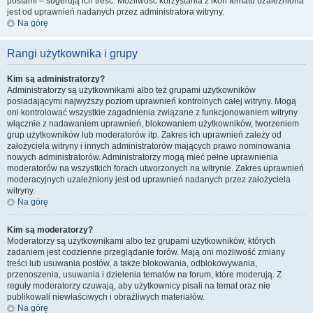
postami – sugerują ich treść. Możliwość korzystania z ikon tematu uzależniona
jest od uprawnień nadanych przez administratora witryny.
Na górę
Rangi użytkownika i grupy
Kim są administratorzy?
Administratorzy są użytkownikami albo też grupami użytkowników
posiadającymi najwyższy poziom uprawnień kontrolnych całej witryny. Mogą
oni kontrolować wszystkie zagadnienia związane z funkcjonowaniem witryny
włącznie z nadawaniem uprawnień, blokowaniem użytkowników, tworzeniem
grup użytkowników lub moderatorów itp. Zakres ich uprawnień zależy od
założyciela witryny i innych administratorów mających prawo nominowania
nowych administratorów. Administratorzy mogą mieć pełne uprawnienia
moderatorów na wszystkich forach utworzonych na witrynie. Zakres uprawnień
moderacyjnych uzależniony jest od uprawnień nadanych przez założyciela
witryny.
Na górę
Kim są moderatorzy?
Moderatorzy są użytkownikami albo też grupami użytkowników, których
zadaniem jest codzienne przeglądanie forów. Mają oni możliwość zmiany
treści lub usuwania postów, a także blokowania, odblokowywania,
przenoszenia, usuwania i dzielenia tematów na forum, które moderują. Z
reguły moderatorzy czuwają, aby użytkownicy pisali na temat oraz nie
publikowali niewłaściwych i obraźliwych materiałów.
Na górę