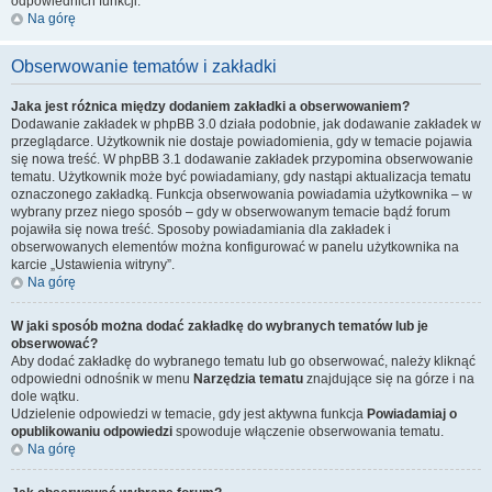
odpowiednich funkcji.
Na górę
Obserwowanie tematów i zakładki
Jaka jest różnica między dodaniem zakładki a obserwowaniem?
Dodawanie zakładek w phpBB 3.0 działa podobnie, jak dodawanie zakładek w
przeglądarce. Użytkownik nie dostaje powiadomienia, gdy w temacie pojawia
się nowa treść. W phpBB 3.1 dodawanie zakładek przypomina obserwowanie
tematu. Użytkownik może być powiadamiany, gdy nastąpi aktualizacja tematu
oznaczonego zakładką. Funkcja obserwowania powiadamia użytkownika – w
wybrany przez niego sposób – gdy w obserwowanym temacie bądź forum
pojawiła się nowa treść. Sposoby powiadamiania dla zakładek i
obserwowanych elementów można konfigurować w panelu użytkownika na
karcie „Ustawienia witryny”.
Na górę
W jaki sposób można dodać zakładkę do wybranych tematów lub je
obserwować?
Aby dodać zakładkę do wybranego tematu lub go obserwować, należy kliknąć
odpowiedni odnośnik w menu
Narzędzia tematu
znajdujące się na górze i na
dole wątku.
Udzielenie odpowiedzi w temacie, gdy jest aktywna funkcja
Powiadamiaj o
opublikowaniu odpowiedzi
spowoduje włączenie obserwowania tematu.
Na górę