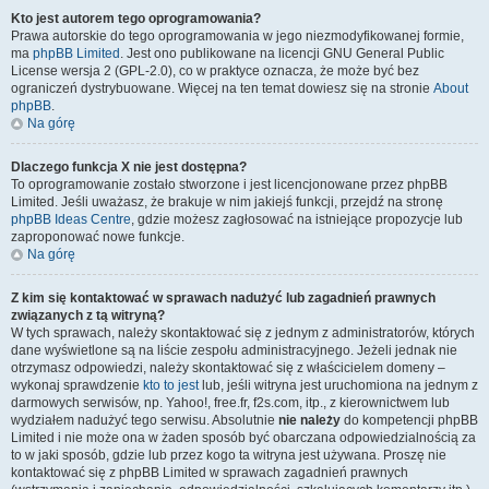
Kto jest autorem tego oprogramowania?
Prawa autorskie do tego oprogramowania w jego niezmodyfikowanej formie,
ma
phpBB Limited
. Jest ono publikowane na licencji GNU General Public
License wersja 2 (GPL-2.0), co w praktyce oznacza, że może być bez
ograniczeń dystrybuowane. Więcej na ten temat dowiesz się na stronie
About
phpBB
.
Na górę
Dlaczego funkcja X nie jest dostępna?
To oprogramowanie zostało stworzone i jest licencjonowane przez phpBB
Limited. Jeśli uważasz, że brakuje w nim jakiejś funkcji, przejdź na stronę
phpBB Ideas Centre
, gdzie możesz zagłosować na istniejące propozycje lub
zaproponować nowe funkcje.
Na górę
Z kim się kontaktować w sprawach nadużyć lub zagadnień prawnych
związanych z tą witryną?
W tych sprawach, należy skontaktować się z jednym z administratorów, których
dane wyświetlone są na liście zespołu administracyjnego. Jeżeli jednak nie
otrzymasz odpowiedzi, należy skontaktować się z właścicielem domeny –
wykonaj sprawdzenie
kto to jest
lub, jeśli witryna jest uruchomiona na jednym z
darmowych serwisów, np. Yahoo!, free.fr, f2s.com, itp., z kierownictwem lub
wydziałem nadużyć tego serwisu. Absolutnie
nie należy
do kompetencji phpBB
Limited i nie może ona w żaden sposób być obarczana odpowiedzialnością za
to w jaki sposób, gdzie lub przez kogo ta witryna jest używana. Proszę nie
kontaktować się z phpBB Limited w sprawach zagadnień prawnych