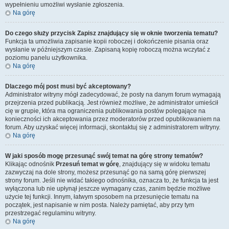
wypełnieniu umożliwi wysłanie zgłoszenia.
Na górę
Do czego służy przycisk
Zapisz
znajdujący się w oknie tworzenia tematu?
Funkcja ta umożliwia zapisanie kopii roboczej i dokończenie pisania oraz
wysłanie w późniejszym czasie. Zapisaną kopię roboczą można wczytać z
poziomu panelu użytkownika.
Na górę
Dlaczego mój post musi być akceptowany?
Administrator witryny mógł zadecydować, że posty na danym forum wymagają
przejrzenia przed publikacją. Jest również możliwe, że administrator umieścił
cię w grupie, która ma ograniczenia publikowania postów polegające na
konieczności ich akceptowania przez moderatorów przed opublikowaniem na
forum. Aby uzyskać więcej informacji, skontaktuj się z administratorem witryny.
Na górę
W jaki sposób mogę przesunąć swój temat na górę strony tematów?
Klikając odnośnik
Przesuń temat w górę
, znajdujący się w widoku tematu
zazwyczaj na dole strony, możesz przesunąć go na samą górę pierwszej
strony forum. Jeśli nie widać takiego odnośnika, oznacza to, że funkcja ta jest
wyłączona lub nie upłynął jeszcze wymagany czas, zanim będzie możliwe
użycie tej funkcji. Innym, łatwym sposobem na przesunięcie tematu na
początek, jest napisanie w nim posta. Należy pamiętać, aby przy tym
przestrzegać regulaminu witryny.
Na górę