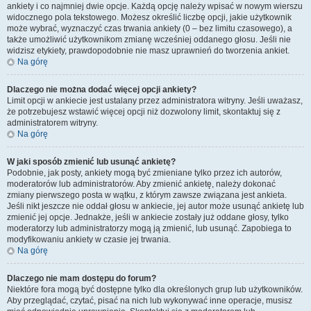
ankiety i co najmniej dwie opcje. Każdą opcję należy wpisać w nowym wierszu
widocznego pola tekstowego. Możesz określić liczbę opcji, jakie użytkownik
może wybrać, wyznaczyć czas trwania ankiety (0 – bez limitu czasowego), a
także umożliwić użytkownikom zmianę wcześniej oddanego głosu. Jeśli nie
widzisz etykiety, prawdopodobnie nie masz uprawnień do tworzenia ankiet.
Na górę
Dlaczego nie można dodać więcej opcji ankiety?
Limit opcji w ankiecie jest ustalany przez administratora witryny. Jeśli uważasz,
że potrzebujesz wstawić więcej opcji niż dozwolony limit, skontaktuj się z
administratorem witryny.
Na górę
W jaki sposób zmienić lub usunąć ankietę?
Podobnie, jak posty, ankiety mogą być zmieniane tylko przez ich autorów,
moderatorów lub administratorów. Aby zmienić ankietę, należy dokonać
zmiany pierwszego posta w wątku, z którym zawsze związana jest ankieta.
Jeśli nikt jeszcze nie oddał głosu w ankiecie, jej autor może usunąć ankietę lub
zmienić jej opcje. Jednakże, jeśli w ankiecie zostały już oddane głosy, tylko
moderatorzy lub administratorzy mogą ją zmienić, lub usunąć. Zapobiega to
modyfikowaniu ankiety w czasie jej trwania.
Na górę
Dlaczego nie mam dostępu do forum?
Niektóre fora mogą być dostępne tylko dla określonych grup lub użytkowników.
Aby przeglądać, czytać, pisać na nich lub wykonywać inne operacje, musisz