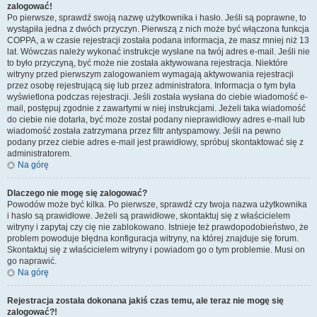
zalogować!
Po pierwsze, sprawdź swoją nazwę użytkownika i hasło. Jeśli są poprawne, to
wystąpiła jedna z dwóch przyczyn. Pierwszą z nich może być włączona funkcja
COPPA, a w czasie rejestracji została podana informacja, że masz mniej niż 13
lat. Wówczas należy wykonać instrukcje wysłane na twój adres e-mail. Jeśli nie
to było przyczyną, być może nie została aktywowana rejestracja. Niektóre
witryny przed pierwszym zalogowaniem wymagają aktywowania rejestracji
przez osobę rejestrującą się lub przez administratora. Informacja o tym była
wyświetlona podczas rejestracji. Jeśli została wysłana do ciebie wiadomość e-
mail, postępuj zgodnie z zawartymi w niej instrukcjami. Jeżeli taka wiadomość
do ciebie nie dotarła, być może został podany nieprawidłowy adres e-mail lub
wiadomość została zatrzymana przez filtr antyspamowy. Jeśli na pewno
podany przez ciebie adres e-mail jest prawidłowy, spróbuj skontaktować się z
administratorem.
Na górę
Dlaczego nie mogę się zalogować?
Powodów może być kilka. Po pierwsze, sprawdź czy twoja nazwa użytkownika
i hasło są prawidłowe. Jeżeli są prawidłowe, skontaktuj się z właścicielem
witryny i zapytaj czy cię nie zablokowano. Istnieje też prawdopodobieństwo, że
problem powoduje błędna konfiguracja witryny, na której znajduje się forum.
Skontaktuj się z właścicielem witryny i powiadom go o tym problemie. Musi on
go naprawić.
Na górę
Rejestracja została dokonana jakiś czas temu, ale teraz nie mogę się
zalogować?!