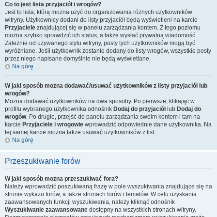
Co to jest lista przyjaciół i wrogów?
Jest to lista, którą można użyć do organizowania różnych użytkowników
witryny. Użytkownicy dodani do listy przyjaciół będą wyświetleni na karcie
Przyjaciele
znajdującej się w panelu zarządzania kontem. Z tego poziomu
można szybko sprawdzić ich status, a także wysłać prywatną wiadomość.
Zależnie od używanego stylu witryny, posty tych użytkowników mogą być
wyróżniane. Jeśli użytkownik zostanie dodany do listy wrogów, wszystkie posty
przez niego napisane domyślnie nie będą wyświetlane.
Na górę
W jaki sposób można dodawać/usuwać użytkowników z listy przyjaciół lub
wrogów?
Można dodawać użytkowników na dwa sposoby. Po pierwsze, klikając w
profilu wybranego użytkownika odnośnik
Dodaj do przyjaciół
lub
Dodaj do
wrogów
. Po drugie, przejść do panelu zarządzania swoim kontem i tam na
karcie
Przyjaciele i wrogowie
wprowadzić odpowiednie dane użytkownika. Na
tej samej karcie można także usuwać użytkowników z list.
Na górę
Przeszukiwanie forów
W jaki sposób można przeszukiwać fora?
Należy wprowadzić poszukiwaną frazę w pole wyszukiwania znajdujące się na
stronie wykazu forów, a także stronach forów i tematów. W celu uzyskania
zaawansowanych funkcji wyszukiwania, należy kliknąć odnośnik
Wyszukiwanie zaawansowane
dostępny na wszystkich stronach witryny.