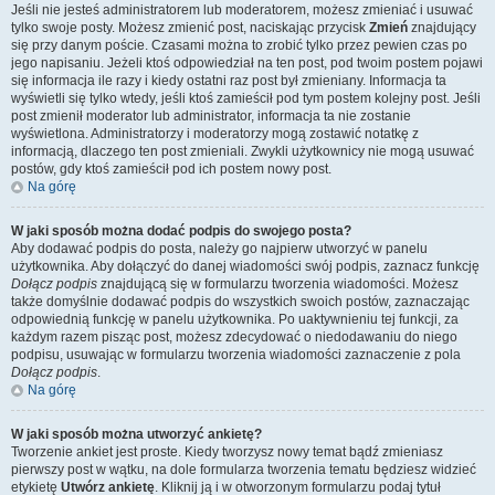
Jeśli nie jesteś administratorem lub moderatorem, możesz zmieniać i usuwać
tylko swoje posty. Możesz zmienić post, naciskając przycisk
Zmień
znajdujący
się przy danym poście. Czasami można to zrobić tylko przez pewien czas po
jego napisaniu. Jeżeli ktoś odpowiedział na ten post, pod twoim postem pojawi
się informacja ile razy i kiedy ostatni raz post był zmieniany. Informacja ta
wyświetli się tylko wtedy, jeśli ktoś zamieścił pod tym postem kolejny post. Jeśli
post zmienił moderator lub administrator, informacja ta nie zostanie
wyświetlona. Administratorzy i moderatorzy mogą zostawić notatkę z
informacją, dlaczego ten post zmieniali. Zwykli użytkownicy nie mogą usuwać
postów, gdy ktoś zamieścił pod ich postem nowy post.
Na górę
W jaki sposób można dodać podpis do swojego posta?
Aby dodawać podpis do posta, należy go najpierw utworzyć w panelu
użytkownika. Aby dołączyć do danej wiadomości swój podpis, zaznacz funkcję
Dołącz podpis
znajdującą się w formularzu tworzenia wiadomości. Możesz
także domyślnie dodawać podpis do wszystkich swoich postów, zaznaczając
odpowiednią funkcję w panelu użytkownika. Po uaktywnieniu tej funkcji, za
każdym razem pisząc post, możesz zdecydować o niedodawaniu do niego
podpisu, usuwając w formularzu tworzenia wiadomości zaznaczenie z pola
Dołącz podpis
.
Na górę
W jaki sposób można utworzyć ankietę?
Tworzenie ankiet jest proste. Kiedy tworzysz nowy temat bądź zmieniasz
pierwszy post w wątku, na dole formularza tworzenia tematu będziesz widzieć
etykietę
Utwórz ankietę
. Kliknij ją i w otworzonym formularzu podaj tytuł