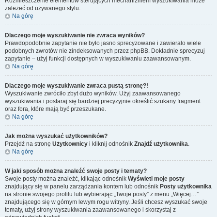
Rozmieszczenie elementów sterujących mechanizmem wyszukiwania może
zależeć od używanego stylu.
Na górę
Dlaczego moje wyszukiwanie nie zwraca wyników?
Prawdopodobnie zapytanie nie było jasno sprecyzowane i zawierało wiele
podobnych zwrotów nie zindeksowanych przez phpBB. Dokładnie sprecyzuj
zapytanie – użyj funkcji dostępnych w wyszukiwaniu zaawansowanym.
Na górę
Dlaczego moje wyszukiwanie zwraca pustą stronę?!
Wyszukiwanie zwróciło zbyt dużo wyników. Użyj zaawansowanego
wyszukiwania i postaraj się bardziej precyzyjnie określić szukany fragment
oraz fora, które mają być przeszukane.
Na górę
Jak można wyszukać użytkowników?
Przejdź na stronę
Użytkownicy
i kliknij odnośnik
Znajdź użytkownika
.
Na górę
W jaki sposób można znaleźć swoje posty i tematy?
Swoje posty można znaleźć, klikając odnośnik
Wyświetl moje posty
znajdujący się w panelu zarządzania kontem lub odnośnik
Posty użytkownika
na stronie swojego profilu lub wybierając „Twoje posty” z menu „Więcej…”
znajdującego się w górnym lewym rogu witryny. Jeśli chcesz wyszukać swoje
tematy, użyj strony wyszukiwania zaawansowanego i skorzystaj z