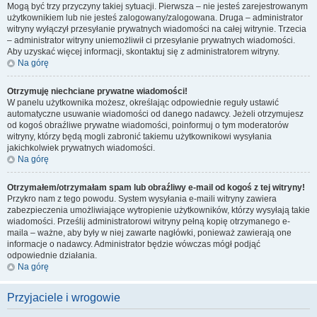
Mogą być trzy przyczyny takiej sytuacji. Pierwsza – nie jesteś zarejestrowanym
użytkownikiem lub nie jesteś zalogowany/zalogowana. Druga – administrator
witryny wyłączył przesyłanie prywatnych wiadomości na całej witrynie. Trzecia
– administrator witryny uniemożliwił ci przesyłanie prywatnych wiadomości.
Aby uzyskać więcej informacji, skontaktuj się z administratorem witryny.
Na górę
Otrzymuję niechciane prywatne wiadomości!
W panelu użytkownika możesz, określając odpowiednie reguły ustawić
automatyczne usuwanie wiadomości od danego nadawcy. Jeżeli otrzymujesz
od kogoś obraźliwe prywatne wiadomości, poinformuj o tym moderatorów
witryny, którzy będą mogli zabronić takiemu użytkownikowi wysyłania
jakichkolwiek prywatnych wiadomości.
Na górę
Otrzymałem/otrzymałam spam lub obraźliwy e-mail od kogoś z tej witryny!
Przykro nam z tego powodu. System wysyłania e-maili witryny zawiera
zabezpieczenia umożliwiające wytropienie użytkowników, którzy wysyłają takie
wiadomości. Prześlij administratorowi witryny pełną kopię otrzymanego e-
maila – ważne, aby były w niej zawarte nagłówki, ponieważ zawierają one
informacje o nadawcy. Administrator będzie wówczas mógł podjąć
odpowiednie działania.
Na górę
Przyjaciele i wrogowie