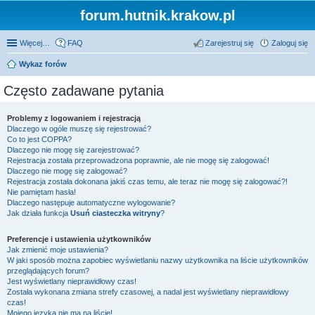
forum.hutnik.krakow.pl
Więcej…
FAQ
Zarejestruj się
Zaloguj się
Wykaz forów
Często zadawane pytania
Problemy z logowaniem i rejestracją
Dlaczego w ogóle muszę się rejestrować?
Co to jest COPPA?
Dlaczego nie mogę się zarejestrować?
Rejestracja została przeprowadzona poprawnie, ale nie mogę się zalogować!
Dlaczego nie mogę się zalogować?
Rejestracja została dokonana jakiś czas temu, ale teraz nie mogę się zalogować?!
Nie pamiętam hasła!
Dlaczego następuje automatyczne wylogowanie?
Jak działa funkcja
Usuń ciasteczka witryny
?
Preferencje i ustawienia użytkowników
Jak zmienić moje ustawienia?
W jaki sposób można zapobiec wyświetlaniu nazwy użytkownika na liście użytkowników
przeglądających forum?
Jest wyświetlany nieprawidłowy czas!
Została wykonana zmiana strefy czasowej, a nadal jest wyświetlany nieprawidłowy
czas!
Mojego języka nie ma na liście!