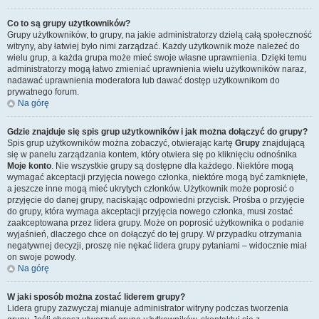
Co to są grupy użytkowników?
Grupy użytkowników, to grupy, na jakie administratorzy dzielą całą społeczność
witryny, aby łatwiej było nimi zarządzać. Każdy użytkownik może należeć do
wielu grup, a każda grupa może mieć swoje własne uprawnienia. Dzięki temu
administratorzy mogą łatwo zmieniać uprawnienia wielu użytkowników naraz,
nadawać uprawnienia moderatora lub dawać dostęp użytkownikom do
prywatnego forum.
Na górę
Gdzie znajduje się spis grup użytkowników i jak można dołączyć do grupy?
Spis grup użytkowników można zobaczyć, otwierając kartę
Grupy
znajdującą
się w panelu zarządzania kontem, który otwiera się po kliknięciu odnośnika
Moje konto
. Nie wszystkie grupy są dostępne dla każdego. Niektóre mogą
wymagać akceptacji przyjęcia nowego członka, niektóre mogą być zamknięte,
a jeszcze inne mogą mieć ukrytych członków. Użytkownik może poprosić o
przyjęcie do danej grupy, naciskając odpowiedni przycisk. Prośba o przyjęcie
do grupy, która wymaga akceptacji przyjęcia nowego członka, musi zostać
zaakceptowana przez lidera grupy. Może on poprosić użytkownika o podanie
wyjaśnień, dlaczego chce on dołączyć do tej grupy. W przypadku otrzymania
negatywnej decyzji, proszę nie nękać lidera grupy pytaniami – widocznie miał
on swoje powody.
Na górę
W jaki sposób można zostać liderem grupy?
Lidera grupy zazwyczaj mianuje administrator witryny podczas tworzenia