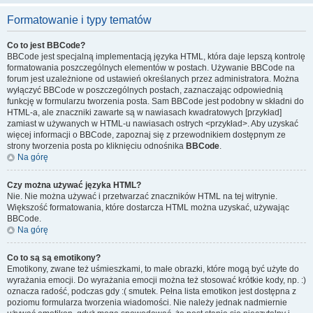
Formatowanie i typy tematów
Co to jest BBCode?
BBCode jest specjalną implementacją języka HTML, która daje lepszą kontrolę
formatowania poszczególnych elementów w postach. Używanie BBCode na
forum jest uzależnione od ustawień określanych przez administratora. Można
wyłączyć BBCode w poszczególnych postach, zaznaczając odpowiednią
funkcję w formularzu tworzenia posta. Sam BBCode jest podobny w składni do
HTML-a, ale znaczniki zawarte są w nawiasach kwadratowych [przykład]
zamiast w używanych w HTML-u nawiasach ostrych <przykład>. Aby uzyskać
więcej informacji o BBCode, zapoznaj się z przewodnikiem dostępnym ze
strony tworzenia posta po kliknięciu odnośnika
BBCode
.
Na górę
Czy można używać języka HTML?
Nie. Nie można używać i przetwarzać znaczników HTML na tej witrynie.
Większość formatowania, które dostarcza HTML można uzyskać, używając
BBCode.
Na górę
Co to są są emotikony?
Emotikony, zwane też uśmieszkami, to małe obrazki, które mogą być użyte do
wyrażania emocji. Do wyrażania emocji można też stosować krótkie kody, np. :)
oznacza radość, podczas gdy :( smutek. Pełna lista emotikon jest dostępna z
poziomu formularza tworzenia wiadomości. Nie należy jednak nadmiernie