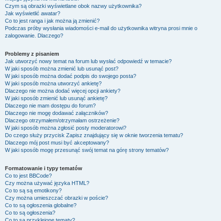
Czym są obrazki wyświetlane obok nazwy użytkownika?
Jak wyświetlić awatar?
Co to jest ranga i jak można ją zmienić?
Podczas próby wysłania wiadomości e-mail do użytkownika witryna prosi mnie o
zalogowanie. Dlaczego?
Problemy z pisaniem
Jak utworzyć nowy temat na forum lub wysłać odpowiedź w temacie?
W jaki sposób można zmienić lub usunąć post?
W jaki sposób można dodać podpis do swojego posta?
W jaki sposób można utworzyć ankietę?
Dlaczego nie można dodać więcej opcji ankiety?
W jaki sposób zmienić lub usunąć ankietę?
Dlaczego nie mam dostępu do forum?
Dlaczego nie mogę dodawać załączników?
Dlaczego otrzymałem/otrzymałam ostrzeżenie?
W jaki sposób można zgłosić posty moderatorowi?
Do czego służy przycisk
Zapisz
znajdujący się w oknie tworzenia tematu?
Dlaczego mój post musi być akceptowany?
W jaki sposób mogę przesunąć swój temat na górę strony tematów?
Formatowanie i typy tematów
Co to jest BBCode?
Czy można używać języka HTML?
Co to są są emotikony?
Czy można umieszczać obrazki w poście?
Co to są ogłoszenia globalne?
Co to są ogłoszenia?
Co to są przyklejone tematy?