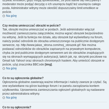
używać emotikon, gdyż mogą spowodować, że post stanie się nieczytelny i
moderator może podjąć decyzję o ich usunięciu bądź też usunięciu całego
posta. Administrator witryny może określić dopuszczalny limit emotikon w
poście.
Na górę
Czy można umieszczać obrazki w poście?
Tak, obrazki można umieszczać w postach. Jeśli administrator włączył
możliwość zamieszczania załączników, można wgrać obrazek bezpośrednio
na witrynę. Jeśli ta funkcja nie działa, aby obrazek był wyświetlany na forum,
należy podać odnośnik do obrazka umieszczonego na publicznie dostępnym
serwerze, np. http://www.jakas_strona.com/moj_obrazek.gif. Nie można
podawać odnośników do obrazków zapisanych na prywatnym komputerze,
chyba że jest publicznie dostępnym serwerem ani do obrazków znajdujących
się na stronach wymagających autoryzacji, takich jak, np. skrzynki pocztowe na
Gmail lub Yahoo! oraz stronach chronionych hasłem. Aby umieścić obrazek w
poście, użyj znacznika BBCode
[img]
.
Na górę
Co to są ogłoszenia globalne?
Ogłoszenia globalne zawierają ważne informacje i należy zawsze je czytać. Są
one wyświetlane na górze każdego forum i w panelu zarządzania kontem
użytkownika. Uprawnienia zamieszczania ogłoszeń globalnych są nadawane
przez administratora witryny.
Na górę
Co to są ogłoszenia?