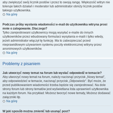
aby zwiększyć swój licznik postów i przez to swoją rangę. Większość witryn nie
toleruje takich działań i moderator lub administrator obniży licznik postów
takiego użytkownika.
Na górę
Podczas próby wysłania wiadomości e-mail do użytkownika witryna prosi
mnie o zalogowanie. Dlaczego?
Tylko zarejestrowani użytkownicy mogą wysyłać e-maile do innych
użytkowników przez wbudowany formularz wysyłania e-maili i tylko wtedy,
jeżeli administrator włączył tę funkcję. Ma to zabezpieczać przed
nieprawidłowym używaniem systemu poczty elektronicznej witryny przez
anonimowych użytkowników.
Na górę
Problemy z pisaniem
Jak utworzyć nowy temat na forum lub wysłać odpowiedź w temacie?
Aby utworzyć nowy temat na forum, należy nacisnąć przycisk „Nowy temat”,
aby odpowiedzieć w temacie, nacisnąć przycisk „Odpowiedz”. Być może, że
przed publikowaniem wiadomości trzeba będzie się zarejestrować. Na dole
strony forum lub strony tematów jest wyświetlana lista uprawnień użytkownika
na każdym forum. Na przykład: Możesz tworzyć nowe tematy, Możesz dodawać
załączniki itp.
Na górę
W jaki sposób można zmienić lub usunąć post?