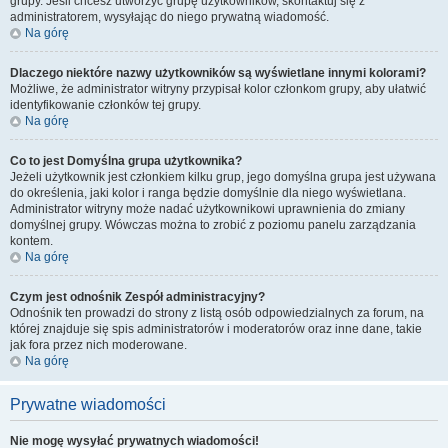
grupy. Jeśli chcesz utworzyć grupę użytkowników, skontaktuj się z
administratorem, wysyłając do niego prywatną wiadomość.
Na górę
Dlaczego niektóre nazwy użytkowników są wyświetlane innymi kolorami?
Możliwe, że administrator witryny przypisał kolor członkom grupy, aby ułatwić
identyfikowanie członków tej grupy.
Na górę
Co to jest
Domyślna grupa użytkownika
?
Jeżeli użytkownik jest członkiem kilku grup, jego domyślna grupa jest używana
do określenia, jaki kolor i ranga będzie domyślnie dla niego wyświetlana.
Administrator witryny może nadać użytkownikowi uprawnienia do zmiany
domyślnej grupy. Wówczas można to zrobić z poziomu panelu zarządzania
kontem.
Na górę
Czym jest odnośnik
Zespół administracyjny
?
Odnośnik ten prowadzi do strony z listą osób odpowiedzialnych za forum, na
której znajduje się spis administratorów i moderatorów oraz inne dane, takie
jak fora przez nich moderowane.
Na górę
Prywatne wiadomości
Nie mogę wysyłać prywatnych wiadomości!