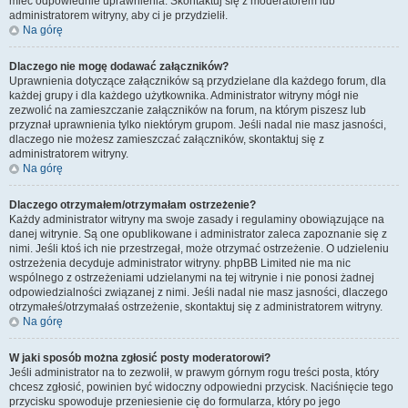
mieć odpowiednie uprawnienia. Skontaktuj się z moderatorem lub
administratorem witryny, aby ci je przydzielił.
Na górę
Dlaczego nie mogę dodawać załączników?
Uprawnienia dotyczące załączników są przydzielane dla każdego forum, dla
każdej grupy i dla każdego użytkownika. Administrator witryny mógł nie
zezwolić na zamieszczanie załączników na forum, na którym piszesz lub
przyznał uprawnienia tylko niektórym grupom. Jeśli nadal nie masz jasności,
dlaczego nie możesz zamieszczać załączników, skontaktuj się z
administratorem witryny.
Na górę
Dlaczego otrzymałem/otrzymałam ostrzeżenie?
Każdy administrator witryny ma swoje zasady i regulaminy obowiązujące na
danej witrynie. Są one opublikowane i administrator zaleca zapoznanie się z
nimi. Jeśli ktoś ich nie przestrzegał, może otrzymać ostrzeżenie. O udzieleniu
ostrzeżenia decyduje administrator witryny. phpBB Limited nie ma nic
wspólnego z ostrzeżeniami udzielanymi na tej witrynie i nie ponosi żadnej
odpowiedzialności związanej z nimi. Jeśli nadal nie masz jasności, dlaczego
otrzymałeś/otrzymałaś ostrzeżenie, skontaktuj się z administratorem witryny.
Na górę
W jaki sposób można zgłosić posty moderatorowi?
Jeśli administrator na to zezwolił, w prawym górnym rogu treści posta, który
chcesz zgłosić, powinien być widoczny odpowiedni przycisk. Naciśnięcie tego
przycisku spowoduje przeniesienie cię do formularza, który po jego