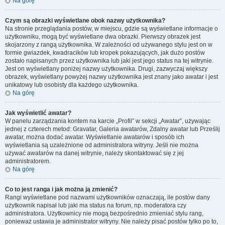
Na górę
Czym są obrazki wyświetlane obok nazwy użytkownika?
Na stronie przeglądania postów, w miejscu, gdzie są wyświetlane informacje o
użytkowniku, mogą być wyświetlane dwa obrazki. Pierwszy obrazek jest
skojarzony z rangą użytkownika. W zależności od używanego stylu jest on w
formie gwiazdek, kwadracików lub kropek pokazujących, jak dużo postów
zostało napisanych przez użytkownika lub jaki jest jego status na tej witrynie.
Jest on wyświetlany poniżej nazwy użytkownika. Drugi, zazwyczaj większy
obrazek, wyświetlany powyżej nazwy użytkownika jest znany jako awatar i jest
unikatowy lub osobisty dla każdego użytkownika.
Na górę
Jak wyświetlić awatar?
W panelu zarządzania kontem na karcie „Profil” w sekcji „Awatar”, używając
jednej z czterech metod: Gravatar, Galeria awatarów, Zdalny awatar lub Prześlij
awatar, można dodać awatar. Wyświetlanie awatarów i sposób ich
wyświetlania są uzależnione od administratora witryny. Jeśli nie można
używać awatarów na danej witrynie, należy skontaktować się z jej
administratorem.
Na górę
Co to jest ranga i jak można ją zmienić?
Rangi wyświetlane pod nazwami użytkowników oznaczają, ile postów dany
użytkownik napisał lub jaki ma status na forum, np. moderatora czy
administratora. Użytkownicy nie mogą bezpośrednio zmieniać stylu rang,
ponieważ ustawia je administrator witryny. Nie należy pisać postów tylko po to,