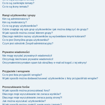
Co to są zamknięte tematy?
Co to są ikony tematu?
Rangi użytkownika i grupy
Kim są administratorzy?
Kim są moderatorzy?
Co to są grupy użytkowników?
Gdzie znajduje się spis grup użytkowników i jak można dołączyć do grupy?
W jaki sposób można zostać liderem grupy?
Dlaczego niektóre nazwy użytkowników są wyświetlane innymi kolorami?
Co to jest
Domyślna grupa użytkownika
?
Czym jest odnośnik
Zespół administracyjny
?
Prywatne wiadomości
Nie mogę wysyłać prywatnych wiadomości!
Otrzymuję niechciane prywatne wiadomości!
Otrzymałem/otrzymałam spam lub obraźliwy e-mail od kogoś z tej witryny!
Przyjaciele i wrogowie
Co to jest lista przyjaciół i wrogów?
W jaki sposób można dodawać/usuwać użytkowników z listy przyjaciół lub wrogów?
Przeszukiwanie forów
W jaki sposób można przeszukiwać fora?
Dlaczego moje wyszukiwanie nie zwraca wyników?
Dlaczego moje wyszukiwanie zwraca pustą stronę?!
Jak można wyszukać użytkowników?
W jaki sposób można znaleźć swoje posty i tematy?