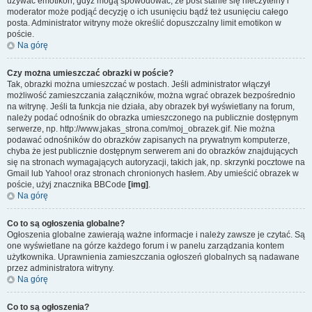
używać emotikon, gdyż mogą spowodować, że post stanie się nieczytelny i
moderator może podjąć decyzję o ich usunięciu bądź też usunięciu całego
posta. Administrator witryny może określić dopuszczalny limit emotikon w
poście.
Na górę
Czy można umieszczać obrazki w poście?
Tak, obrazki można umieszczać w postach. Jeśli administrator włączył
możliwość zamieszczania załączników, można wgrać obrazek bezpośrednio
na witrynę. Jeśli ta funkcja nie działa, aby obrazek był wyświetlany na forum,
należy podać odnośnik do obrazka umieszczonego na publicznie dostępnym
serwerze, np. http://www.jakas_strona.com/moj_obrazek.gif. Nie można
podawać odnośników do obrazków zapisanych na prywatnym komputerze,
chyba że jest publicznie dostępnym serwerem ani do obrazków znajdujących
się na stronach wymagających autoryzacji, takich jak, np. skrzynki pocztowe na
Gmail lub Yahoo! oraz stronach chronionych hasłem. Aby umieścić obrazek w
poście, użyj znacznika BBCode
[img]
.
Na górę
Co to są ogłoszenia globalne?
Ogłoszenia globalne zawierają ważne informacje i należy zawsze je czytać. Są
one wyświetlane na górze każdego forum i w panelu zarządzania kontem
użytkownika. Uprawnienia zamieszczania ogłoszeń globalnych są nadawane
przez administratora witryny.
Na górę
Co to są ogłoszenia?