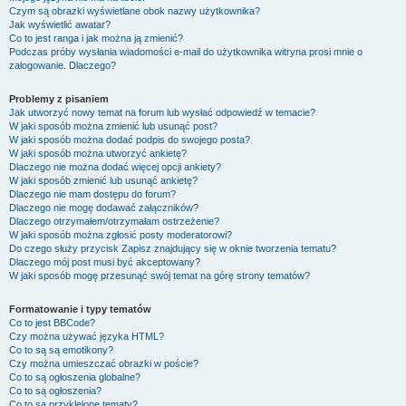
Czym są obrazki wyświetlane obok nazwy użytkownika?
Jak wyświetlić awatar?
Co to jest ranga i jak można ją zmienić?
Podczas próby wysłania wiadomości e-mail do użytkownika witryna prosi mnie o
zalogowanie. Dlaczego?
Problemy z pisaniem
Jak utworzyć nowy temat na forum lub wysłać odpowiedź w temacie?
W jaki sposób można zmienić lub usunąć post?
W jaki sposób można dodać podpis do swojego posta?
W jaki sposób można utworzyć ankietę?
Dlaczego nie można dodać więcej opcji ankiety?
W jaki sposób zmienić lub usunąć ankietę?
Dlaczego nie mam dostępu do forum?
Dlaczego nie mogę dodawać załączników?
Dlaczego otrzymałem/otrzymałam ostrzeżenie?
W jaki sposób można zgłosić posty moderatorowi?
Do czego służy przycisk
Zapisz
znajdujący się w oknie tworzenia tematu?
Dlaczego mój post musi być akceptowany?
W jaki sposób mogę przesunąć swój temat na górę strony tematów?
Formatowanie i typy tematów
Co to jest BBCode?
Czy można używać języka HTML?
Co to są są emotikony?
Czy można umieszczać obrazki w poście?
Co to są ogłoszenia globalne?
Co to są ogłoszenia?
Co to są przyklejone tematy?