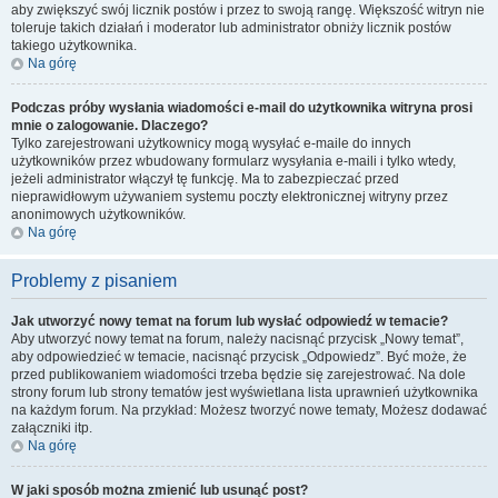
aby zwiększyć swój licznik postów i przez to swoją rangę. Większość witryn nie
toleruje takich działań i moderator lub administrator obniży licznik postów
takiego użytkownika.
Na górę
Podczas próby wysłania wiadomości e-mail do użytkownika witryna prosi
mnie o zalogowanie. Dlaczego?
Tylko zarejestrowani użytkownicy mogą wysyłać e-maile do innych
użytkowników przez wbudowany formularz wysyłania e-maili i tylko wtedy,
jeżeli administrator włączył tę funkcję. Ma to zabezpieczać przed
nieprawidłowym używaniem systemu poczty elektronicznej witryny przez
anonimowych użytkowników.
Na górę
Problemy z pisaniem
Jak utworzyć nowy temat na forum lub wysłać odpowiedź w temacie?
Aby utworzyć nowy temat na forum, należy nacisnąć przycisk „Nowy temat”,
aby odpowiedzieć w temacie, nacisnąć przycisk „Odpowiedz”. Być może, że
przed publikowaniem wiadomości trzeba będzie się zarejestrować. Na dole
strony forum lub strony tematów jest wyświetlana lista uprawnień użytkownika
na każdym forum. Na przykład: Możesz tworzyć nowe tematy, Możesz dodawać
załączniki itp.
Na górę
W jaki sposób można zmienić lub usunąć post?