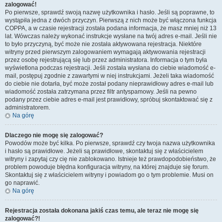
zalogować!
Po pierwsze, sprawdź swoją nazwę użytkownika i hasło. Jeśli są poprawne, to
wystąpiła jedna z dwóch przyczyn. Pierwszą z nich może być włączona funkcja
COPPA, a w czasie rejestracji została podana informacja, że masz mniej niż 13
lat. Wówczas należy wykonać instrukcje wysłane na twój adres e-mail. Jeśli nie
to było przyczyną, być może nie została aktywowana rejestracja. Niektóre
witryny przed pierwszym zalogowaniem wymagają aktywowania rejestracji
przez osobę rejestrującą się lub przez administratora. Informacja o tym była
wyświetlona podczas rejestracji. Jeśli została wysłana do ciebie wiadomość e-
mail, postępuj zgodnie z zawartymi w niej instrukcjami. Jeżeli taka wiadomość
do ciebie nie dotarła, być może został podany nieprawidłowy adres e-mail lub
wiadomość została zatrzymana przez filtr antyspamowy. Jeśli na pewno
podany przez ciebie adres e-mail jest prawidłowy, spróbuj skontaktować się z
administratorem.
Na górę
Dlaczego nie mogę się zalogować?
Powodów może być kilka. Po pierwsze, sprawdź czy twoja nazwa użytkownika
i hasło są prawidłowe. Jeżeli są prawidłowe, skontaktuj się z właścicielem
witryny i zapytaj czy cię nie zablokowano. Istnieje też prawdopodobieństwo, że
problem powoduje błędna konfiguracja witryny, na której znajduje się forum.
Skontaktuj się z właścicielem witryny i powiadom go o tym problemie. Musi on
go naprawić.
Na górę
Rejestracja została dokonana jakiś czas temu, ale teraz nie mogę się
zalogować?!