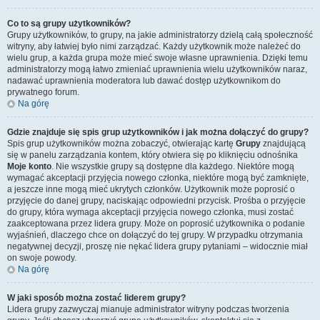
Co to są grupy użytkowników?
Grupy użytkowników, to grupy, na jakie administratorzy dzielą całą społeczność
witryny, aby łatwiej było nimi zarządzać. Każdy użytkownik może należeć do
wielu grup, a każda grupa może mieć swoje własne uprawnienia. Dzięki temu
administratorzy mogą łatwo zmieniać uprawnienia wielu użytkowników naraz,
nadawać uprawnienia moderatora lub dawać dostęp użytkownikom do
prywatnego forum.
Na górę
Gdzie znajduje się spis grup użytkowników i jak można dołączyć do grupy?
Spis grup użytkowników można zobaczyć, otwierając kartę
Grupy
znajdującą
się w panelu zarządzania kontem, który otwiera się po kliknięciu odnośnika
Moje konto
. Nie wszystkie grupy są dostępne dla każdego. Niektóre mogą
wymagać akceptacji przyjęcia nowego członka, niektóre mogą być zamknięte,
a jeszcze inne mogą mieć ukrytych członków. Użytkownik może poprosić o
przyjęcie do danej grupy, naciskając odpowiedni przycisk. Prośba o przyjęcie
do grupy, która wymaga akceptacji przyjęcia nowego członka, musi zostać
zaakceptowana przez lidera grupy. Może on poprosić użytkownika o podanie
wyjaśnień, dlaczego chce on dołączyć do tej grupy. W przypadku otrzymania
negatywnej decyzji, proszę nie nękać lidera grupy pytaniami – widocznie miał
on swoje powody.
Na górę
W jaki sposób można zostać liderem grupy?
Lidera grupy zazwyczaj mianuje administrator witryny podczas tworzenia