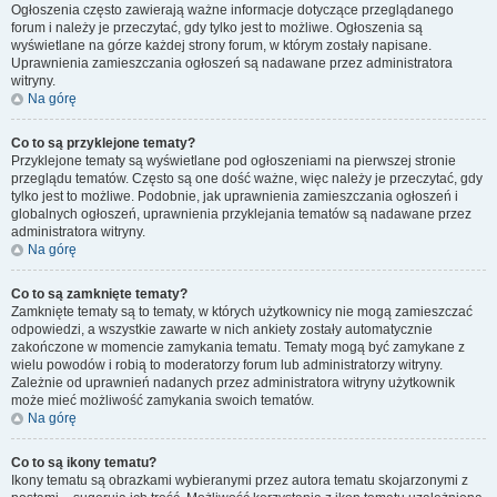
Ogłoszenia często zawierają ważne informacje dotyczące przeglądanego
forum i należy je przeczytać, gdy tylko jest to możliwe. Ogłoszenia są
wyświetlane na górze każdej strony forum, w którym zostały napisane.
Uprawnienia zamieszczania ogłoszeń są nadawane przez administratora
witryny.
Na górę
Co to są przyklejone tematy?
Przyklejone tematy są wyświetlane pod ogłoszeniami na pierwszej stronie
przeglądu tematów. Często są one dość ważne, więc należy je przeczytać, gdy
tylko jest to możliwe. Podobnie, jak uprawnienia zamieszczania ogłoszeń i
globalnych ogłoszeń, uprawnienia przyklejania tematów są nadawane przez
administratora witryny.
Na górę
Co to są zamknięte tematy?
Zamknięte tematy są to tematy, w których użytkownicy nie mogą zamieszczać
odpowiedzi, a wszystkie zawarte w nich ankiety zostały automatycznie
zakończone w momencie zamykania tematu. Tematy mogą być zamykane z
wielu powodów i robią to moderatorzy forum lub administratorzy witryny.
Zależnie od uprawnień nadanych przez administratora witryny użytkownik
może mieć możliwość zamykania swoich tematów.
Na górę
Co to są ikony tematu?
Ikony tematu są obrazkami wybieranymi przez autora tematu skojarzonymi z