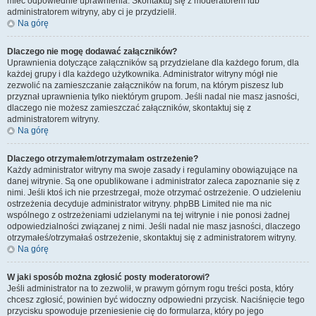
mieć odpowiednie uprawnienia. Skontaktuj się z moderatorem lub
administratorem witryny, aby ci je przydzielił.
Na górę
Dlaczego nie mogę dodawać załączników?
Uprawnienia dotyczące załączników są przydzielane dla każdego forum, dla
każdej grupy i dla każdego użytkownika. Administrator witryny mógł nie
zezwolić na zamieszczanie załączników na forum, na którym piszesz lub
przyznał uprawnienia tylko niektórym grupom. Jeśli nadal nie masz jasności,
dlaczego nie możesz zamieszczać załączników, skontaktuj się z
administratorem witryny.
Na górę
Dlaczego otrzymałem/otrzymałam ostrzeżenie?
Każdy administrator witryny ma swoje zasady i regulaminy obowiązujące na
danej witrynie. Są one opublikowane i administrator zaleca zapoznanie się z
nimi. Jeśli ktoś ich nie przestrzegał, może otrzymać ostrzeżenie. O udzieleniu
ostrzeżenia decyduje administrator witryny. phpBB Limited nie ma nic
wspólnego z ostrzeżeniami udzielanymi na tej witrynie i nie ponosi żadnej
odpowiedzialności związanej z nimi. Jeśli nadal nie masz jasności, dlaczego
otrzymałeś/otrzymałaś ostrzeżenie, skontaktuj się z administratorem witryny.
Na górę
W jaki sposób można zgłosić posty moderatorowi?
Jeśli administrator na to zezwolił, w prawym górnym rogu treści posta, który
chcesz zgłosić, powinien być widoczny odpowiedni przycisk. Naciśnięcie tego
przycisku spowoduje przeniesienie cię do formularza, który po jego