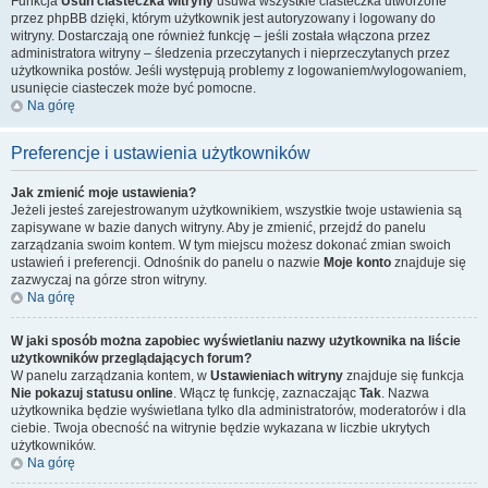
Funkcja
Usuń ciasteczka witryny
usuwa wszystkie ciasteczka utworzone
przez phpBB dzięki, którym użytkownik jest autoryzowany i logowany do
witryny. Dostarczają one również funkcję – jeśli została włączona przez
administratora witryny – śledzenia przeczytanych i nieprzeczytanych przez
użytkownika postów. Jeśli występują problemy z logowaniem/wylogowaniem,
usunięcie ciasteczek może być pomocne.
Na górę
Preferencje i ustawienia użytkowników
Jak zmienić moje ustawienia?
Jeżeli jesteś zarejestrowanym użytkownikiem, wszystkie twoje ustawienia są
zapisywane w bazie danych witryny. Aby je zmienić, przejdź do panelu
zarządzania swoim kontem. W tym miejscu możesz dokonać zmian swoich
ustawień i preferencji. Odnośnik do panelu o nazwie
Moje konto
znajduje się
zazwyczaj na górze stron witryny.
Na górę
W jaki sposób można zapobiec wyświetlaniu nazwy użytkownika na liście
użytkowników przeglądających forum?
W panelu zarządzania kontem, w
Ustawieniach witryny
znajduje się funkcja
Nie pokazuj statusu online
. Włącz tę funkcję, zaznaczając
Tak
. Nazwa
użytkownika będzie wyświetlana tylko dla administratorów, moderatorów i dla
ciebie. Twoja obecność na witrynie będzie wykazana w liczbie ukrytych
użytkowników.
Na górę