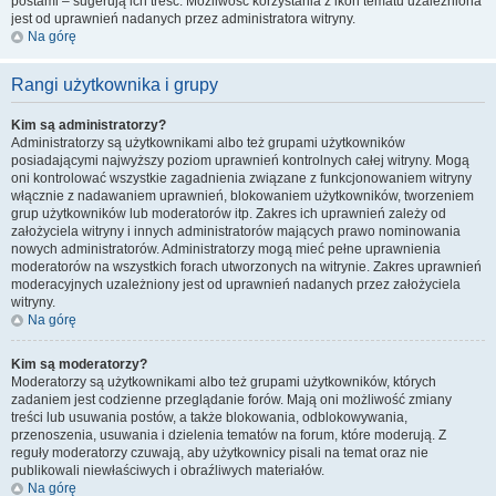
postami – sugerują ich treść. Możliwość korzystania z ikon tematu uzależniona
jest od uprawnień nadanych przez administratora witryny.
Na górę
Rangi użytkownika i grupy
Kim są administratorzy?
Administratorzy są użytkownikami albo też grupami użytkowników
posiadającymi najwyższy poziom uprawnień kontrolnych całej witryny. Mogą
oni kontrolować wszystkie zagadnienia związane z funkcjonowaniem witryny
włącznie z nadawaniem uprawnień, blokowaniem użytkowników, tworzeniem
grup użytkowników lub moderatorów itp. Zakres ich uprawnień zależy od
założyciela witryny i innych administratorów mających prawo nominowania
nowych administratorów. Administratorzy mogą mieć pełne uprawnienia
moderatorów na wszystkich forach utworzonych na witrynie. Zakres uprawnień
moderacyjnych uzależniony jest od uprawnień nadanych przez założyciela
witryny.
Na górę
Kim są moderatorzy?
Moderatorzy są użytkownikami albo też grupami użytkowników, których
zadaniem jest codzienne przeglądanie forów. Mają oni możliwość zmiany
treści lub usuwania postów, a także blokowania, odblokowywania,
przenoszenia, usuwania i dzielenia tematów na forum, które moderują. Z
reguły moderatorzy czuwają, aby użytkownicy pisali na temat oraz nie
publikowali niewłaściwych i obraźliwych materiałów.
Na górę