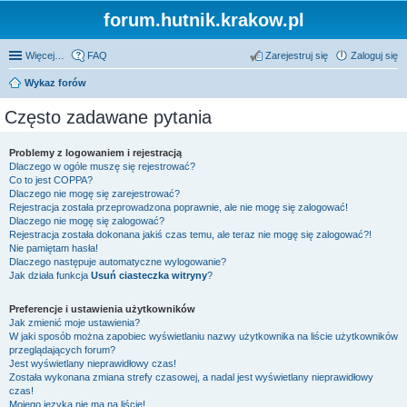
forum.hutnik.krakow.pl
Więcej…
FAQ
Zarejestruj się
Zaloguj się
Wykaz forów
Często zadawane pytania
Problemy z logowaniem i rejestracją
Dlaczego w ogóle muszę się rejestrować?
Co to jest COPPA?
Dlaczego nie mogę się zarejestrować?
Rejestracja została przeprowadzona poprawnie, ale nie mogę się zalogować!
Dlaczego nie mogę się zalogować?
Rejestracja została dokonana jakiś czas temu, ale teraz nie mogę się zalogować?!
Nie pamiętam hasła!
Dlaczego następuje automatyczne wylogowanie?
Jak działa funkcja
Usuń ciasteczka witryny
?
Preferencje i ustawienia użytkowników
Jak zmienić moje ustawienia?
W jaki sposób można zapobiec wyświetlaniu nazwy użytkownika na liście użytkowników
przeglądających forum?
Jest wyświetlany nieprawidłowy czas!
Została wykonana zmiana strefy czasowej, a nadal jest wyświetlany nieprawidłowy
czas!
Mojego języka nie ma na liście!