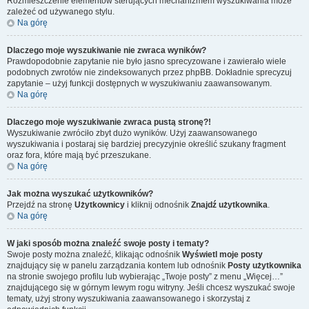
Rozmieszczenie elementów sterujących mechanizmem wyszukiwania może
zależeć od używanego stylu.
Na górę
Dlaczego moje wyszukiwanie nie zwraca wyników?
Prawdopodobnie zapytanie nie było jasno sprecyzowane i zawierało wiele
podobnych zwrotów nie zindeksowanych przez phpBB. Dokładnie sprecyzuj
zapytanie – użyj funkcji dostępnych w wyszukiwaniu zaawansowanym.
Na górę
Dlaczego moje wyszukiwanie zwraca pustą stronę?!
Wyszukiwanie zwróciło zbyt dużo wyników. Użyj zaawansowanego
wyszukiwania i postaraj się bardziej precyzyjnie określić szukany fragment
oraz fora, które mają być przeszukane.
Na górę
Jak można wyszukać użytkowników?
Przejdź na stronę
Użytkownicy
i kliknij odnośnik
Znajdź użytkownika
.
Na górę
W jaki sposób można znaleźć swoje posty i tematy?
Swoje posty można znaleźć, klikając odnośnik
Wyświetl moje posty
znajdujący się w panelu zarządzania kontem lub odnośnik
Posty użytkownika
na stronie swojego profilu lub wybierając „Twoje posty” z menu „Więcej…”
znajdującego się w górnym lewym rogu witryny. Jeśli chcesz wyszukać swoje
tematy, użyj strony wyszukiwania zaawansowanego i skorzystaj z