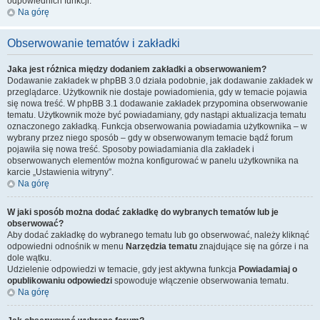
odpowiednich funkcji.
Na górę
Obserwowanie tematów i zakładki
Jaka jest różnica między dodaniem zakładki a obserwowaniem?
Dodawanie zakładek w phpBB 3.0 działa podobnie, jak dodawanie zakładek w
przeglądarce. Użytkownik nie dostaje powiadomienia, gdy w temacie pojawia
się nowa treść. W phpBB 3.1 dodawanie zakładek przypomina obserwowanie
tematu. Użytkownik może być powiadamiany, gdy nastąpi aktualizacja tematu
oznaczonego zakładką. Funkcja obserwowania powiadamia użytkownika – w
wybrany przez niego sposób – gdy w obserwowanym temacie bądź forum
pojawiła się nowa treść. Sposoby powiadamiania dla zakładek i
obserwowanych elementów można konfigurować w panelu użytkownika na
karcie „Ustawienia witryny”.
Na górę
W jaki sposób można dodać zakładkę do wybranych tematów lub je
obserwować?
Aby dodać zakładkę do wybranego tematu lub go obserwować, należy kliknąć
odpowiedni odnośnik w menu
Narzędzia tematu
znajdujące się na górze i na
dole wątku.
Udzielenie odpowiedzi w temacie, gdy jest aktywna funkcja
Powiadamiaj o
opublikowaniu odpowiedzi
spowoduje włączenie obserwowania tematu.
Na górę