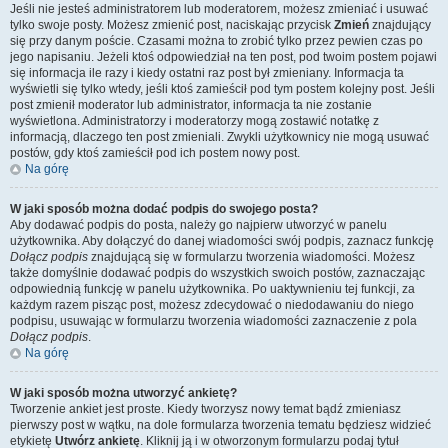
Jeśli nie jesteś administratorem lub moderatorem, możesz zmieniać i usuwać
tylko swoje posty. Możesz zmienić post, naciskając przycisk
Zmień
znajdujący
się przy danym poście. Czasami można to zrobić tylko przez pewien czas po
jego napisaniu. Jeżeli ktoś odpowiedział na ten post, pod twoim postem pojawi
się informacja ile razy i kiedy ostatni raz post był zmieniany. Informacja ta
wyświetli się tylko wtedy, jeśli ktoś zamieścił pod tym postem kolejny post. Jeśli
post zmienił moderator lub administrator, informacja ta nie zostanie
wyświetlona. Administratorzy i moderatorzy mogą zostawić notatkę z
informacją, dlaczego ten post zmieniali. Zwykli użytkownicy nie mogą usuwać
postów, gdy ktoś zamieścił pod ich postem nowy post.
Na górę
W jaki sposób można dodać podpis do swojego posta?
Aby dodawać podpis do posta, należy go najpierw utworzyć w panelu
użytkownika. Aby dołączyć do danej wiadomości swój podpis, zaznacz funkcję
Dołącz podpis
znajdującą się w formularzu tworzenia wiadomości. Możesz
także domyślnie dodawać podpis do wszystkich swoich postów, zaznaczając
odpowiednią funkcję w panelu użytkownika. Po uaktywnieniu tej funkcji, za
każdym razem pisząc post, możesz zdecydować o niedodawaniu do niego
podpisu, usuwając w formularzu tworzenia wiadomości zaznaczenie z pola
Dołącz podpis
.
Na górę
W jaki sposób można utworzyć ankietę?
Tworzenie ankiet jest proste. Kiedy tworzysz nowy temat bądź zmieniasz
pierwszy post w wątku, na dole formularza tworzenia tematu będziesz widzieć
etykietę
Utwórz ankietę
. Kliknij ją i w otworzonym formularzu podaj tytuł