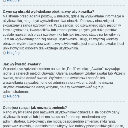
Na górę
Czym są obrazki wyświetlane obok nazwy użytkownika?
Na stronie przeglądania postów, w miejscu, gdzie są wyświetlane informacje o
użytkowniku, mogą być wyświetlane dwa obrazki. Pierwszy obrazek jest
skojarzony z rangą użytkownika. W zależności od używanego stylu jest on w
formie gwiazdek, kwadracików lub kropek pokazujących, jak dużo postów
zostało napisanych przez użytkownika lub jaki jest jego status na tej witrynie.
Jest on wyświetlany poniżej nazwy użytkownika. Drugi, zazwyczaj większy
obrazek, wyświetlany powyżej nazwy użytkownika jest znany jako awatar i jest
unikatowy lub osobisty dla każdego użytkownika.
Na górę
Jak wyświetlić awatar?
W panelu zarządzania kontem na karcie „Profil” w sekcji „Awatar”, używając
jednej z czterech metod: Gravatar, Galeria awatarów, Zdalny awatar lub Prześlij
awatar, można dodać awatar. Wyświetlanie awatarów i sposób ich
wyświetlania są uzależnione od administratora witryny. Jeśli nie można
używać awatarów na danej witrynie, należy skontaktować się z jej
administratorem.
Na górę
Co to jest ranga i jak można ją zmienić?
Rangi wyświetlane pod nazwami użytkowników oznaczają, ile postów dany
użytkownik napisał lub jaki ma status na forum, np. moderatora czy
administratora. Użytkownicy nie mogą bezpośrednio zmieniać stylu rang,
ponieważ ustawia je administrator witryny. Nie należy pisać postów tylko po to,