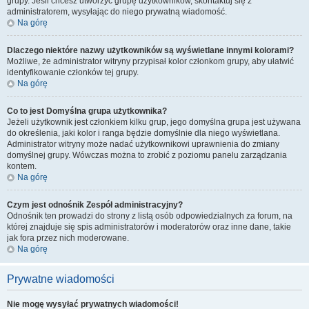
grupy. Jeśli chcesz utworzyć grupę użytkowników, skontaktuj się z
administratorem, wysyłając do niego prywatną wiadomość.
Na górę
Dlaczego niektóre nazwy użytkowników są wyświetlane innymi kolorami?
Możliwe, że administrator witryny przypisał kolor członkom grupy, aby ułatwić
identyfikowanie członków tej grupy.
Na górę
Co to jest
Domyślna grupa użytkownika
?
Jeżeli użytkownik jest członkiem kilku grup, jego domyślna grupa jest używana
do określenia, jaki kolor i ranga będzie domyślnie dla niego wyświetlana.
Administrator witryny może nadać użytkownikowi uprawnienia do zmiany
domyślnej grupy. Wówczas można to zrobić z poziomu panelu zarządzania
kontem.
Na górę
Czym jest odnośnik
Zespół administracyjny
?
Odnośnik ten prowadzi do strony z listą osób odpowiedzialnych za forum, na
której znajduje się spis administratorów i moderatorów oraz inne dane, takie
jak fora przez nich moderowane.
Na górę
Prywatne wiadomości
Nie mogę wysyłać prywatnych wiadomości!