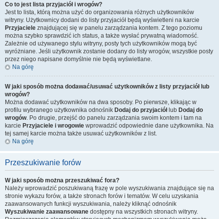
Co to jest lista przyjaciół i wrogów?
Jest to lista, którą można użyć do organizowania różnych użytkowników
witryny. Użytkownicy dodani do listy przyjaciół będą wyświetleni na karcie
Przyjaciele
znajdującej się w panelu zarządzania kontem. Z tego poziomu
można szybko sprawdzić ich status, a także wysłać prywatną wiadomość.
Zależnie od używanego stylu witryny, posty tych użytkowników mogą być
wyróżniane. Jeśli użytkownik zostanie dodany do listy wrogów, wszystkie posty
przez niego napisane domyślnie nie będą wyświetlane.
Na górę
W jaki sposób można dodawać/usuwać użytkowników z listy przyjaciół lub
wrogów?
Można dodawać użytkowników na dwa sposoby. Po pierwsze, klikając w
profilu wybranego użytkownika odnośnik
Dodaj do przyjaciół
lub
Dodaj do
wrogów
. Po drugie, przejść do panelu zarządzania swoim kontem i tam na
karcie
Przyjaciele i wrogowie
wprowadzić odpowiednie dane użytkownika. Na
tej samej karcie można także usuwać użytkowników z list.
Na górę
Przeszukiwanie forów
W jaki sposób można przeszukiwać fora?
Należy wprowadzić poszukiwaną frazę w pole wyszukiwania znajdujące się na
stronie wykazu forów, a także stronach forów i tematów. W celu uzyskania
zaawansowanych funkcji wyszukiwania, należy kliknąć odnośnik
Wyszukiwanie zaawansowane
dostępny na wszystkich stronach witryny.