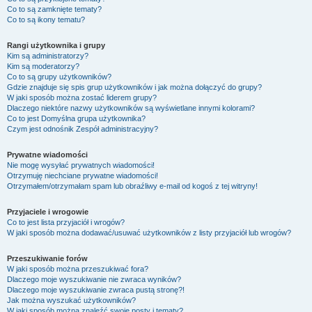
Co to są zamknięte tematy?
Co to są ikony tematu?
Rangi użytkownika i grupy
Kim są administratorzy?
Kim są moderatorzy?
Co to są grupy użytkowników?
Gdzie znajduje się spis grup użytkowników i jak można dołączyć do grupy?
W jaki sposób można zostać liderem grupy?
Dlaczego niektóre nazwy użytkowników są wyświetlane innymi kolorami?
Co to jest
Domyślna grupa użytkownika
?
Czym jest odnośnik
Zespół administracyjny
?
Prywatne wiadomości
Nie mogę wysyłać prywatnych wiadomości!
Otrzymuję niechciane prywatne wiadomości!
Otrzymałem/otrzymałam spam lub obraźliwy e-mail od kogoś z tej witryny!
Przyjaciele i wrogowie
Co to jest lista przyjaciół i wrogów?
W jaki sposób można dodawać/usuwać użytkowników z listy przyjaciół lub wrogów?
Przeszukiwanie forów
W jaki sposób można przeszukiwać fora?
Dlaczego moje wyszukiwanie nie zwraca wyników?
Dlaczego moje wyszukiwanie zwraca pustą stronę?!
Jak można wyszukać użytkowników?
W jaki sposób można znaleźć swoje posty i tematy?