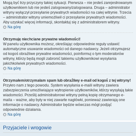
Mogą być trzy przyczyny takiej sytuacji. Pierwsza – nie jesteś zarejestrowanym
użytkownikiem lub nie jesteś zalogowany/zalogowana. Druga – administrator
witryny wyłączył przesyłanie prywatnych wiadomości na całej witrynie. Trzecia
– administrator witryny uniemożliwił ci przesyłanie prywatnych wiadomości.
Aby uzyskać więcej informacji, skontaktuj się z administratorem witryny.
Na górę
Otrzymuję niechciane prywatne wiadomości!
W panelu użytkownika możesz, określając odpowiednie reguły ustawić
automatyczne usuwanie wiadomości od danego nadawcy. Jeżeli otrzymujesz
od kogoś obraźliwe prywatne wiadomości, poinformuj o tym moderatorów
witryny, którzy będą mogli zabronić takiemu użytkownikowi wysyłania
jakichkolwiek prywatnych wiadomości.
Na górę
Otrzymałem/otrzymałam spam lub obraźliwy e-mail od kogoś z tej witryny!
Przykro nam z tego powodu. System wysyłania e-maili witryny zawiera
zabezpieczenia umożliwiające wytropienie użytkowników, którzy wysyłają takie
wiadomości. Prześlij administratorowi witryny pełną kopię otrzymanego e-
maila – ważne, aby były w niej zawarte nagłówki, ponieważ zawierają one
informacje o nadawcy. Administrator będzie wówczas mógł podjąć
odpowiednie działania.
Na górę
Przyjaciele i wrogowie