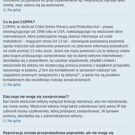
możliwość przypisania do grup użytkowników itp. Rejestracja zajmuje tylko
chwilę, więc zaleca się jej wykonanie.
Na górę
Co to jest COPPA?
COPPA, to skrót od Child Online Privacy and Protection Act – prawa
obowiązującego od 1998 roku w USA, nakładającego na właścicieli stron
internetowych, które potencjalnie mogą zbierać informacje od osób
małoletnich – mających mniej niż 13 lat – obowiązek posiadania pisemnej
zgody rodziców lub opiekunów prawnych na zbieranie informacji prywatnych
od osób poniżej 13 roku życia. Jeżeli nie masz pewności czy to dotyczy ciebie
jako kogoś próbującego zarejestrować się na danej witrynie internetowej –
skontaktuj się z prawnikiem, by uzyskać wyjaśnienie. phpBB Limited i
właściciele tej witryny nie dostarczają pomocy prawnej z wyjątkiem przypadku
opisanego w pytaniu „Z kim się kontaktować w sprawach nadużyć lub
zagadnień prawnych związanych z tą witryną?”, a także nie są punktem
kontaktowym dla wszelkiego rodzaju porad prawnych.
Na górę
Dlaczego nie mogę się zarejestrować?
Być może właściciel witryny wyłączył funkcję rejestracji, aby nie rejestrowały
się nowe osoby. Właściciel witryny mógł także zablokować twój adres IP lub
zabronił nazwy użytkownika, którą próbujesz zarejestrować. W sprawie
pomocy, skontaktuj się z administratorem witryny.
Na górę
Rejestracja została przeprowadzona poprawnie, ale nie mogę się