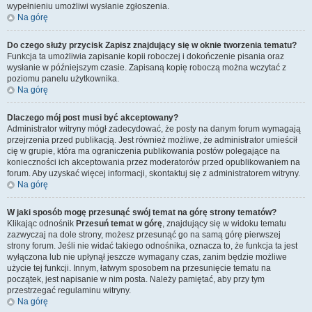
wypełnieniu umożliwi wysłanie zgłoszenia.
Na górę
Do czego służy przycisk
Zapisz
znajdujący się w oknie tworzenia tematu?
Funkcja ta umożliwia zapisanie kopii roboczej i dokończenie pisania oraz
wysłanie w późniejszym czasie. Zapisaną kopię roboczą można wczytać z
poziomu panelu użytkownika.
Na górę
Dlaczego mój post musi być akceptowany?
Administrator witryny mógł zadecydować, że posty na danym forum wymagają
przejrzenia przed publikacją. Jest również możliwe, że administrator umieścił
cię w grupie, która ma ograniczenia publikowania postów polegające na
konieczności ich akceptowania przez moderatorów przed opublikowaniem na
forum. Aby uzyskać więcej informacji, skontaktuj się z administratorem witryny.
Na górę
W jaki sposób mogę przesunąć swój temat na górę strony tematów?
Klikając odnośnik
Przesuń temat w górę
, znajdujący się w widoku tematu
zazwyczaj na dole strony, możesz przesunąć go na samą górę pierwszej
strony forum. Jeśli nie widać takiego odnośnika, oznacza to, że funkcja ta jest
wyłączona lub nie upłynął jeszcze wymagany czas, zanim będzie możliwe
użycie tej funkcji. Innym, łatwym sposobem na przesunięcie tematu na
początek, jest napisanie w nim posta. Należy pamiętać, aby przy tym
przestrzegać regulaminu witryny.
Na górę