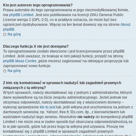
Kto jest autorem tego oprogramowania?
Prawa autorskie do tego oprogramowania w jego niezmodyfikowanej formie,
ma
phpBB Limited
. Jest ono publikowane na licencji GNU General Public
License wersja 2 (GPL-2.0), co w praktyce oznacza, że może być bez
ograniczeń dystrybuowane. Więcej na ten temat dowiesz się na stronie
About
phpBB
.
Na górę
Dlaczego funkcja X nie jest dostępna?
To oprogramowanie zostało stworzone i jest licencjonowane przez phpBB
Limited. Jeśli uważasz, że brakuje w nim jakiejś funkcji, przejdź na stronę
phpBB Ideas Centre
, gdzie możesz zagłosować na istniejące propozycje lub
zaproponować nowe funkcje.
Na górę
Z kim się kontaktować w sprawach nadużyć lub zagadnień prawnych
związanych z tą witryną?
W tych sprawach, należy skontaktować się z jednym z administratorów, których
dane wyświetlone są na liście zespołu administracyjnego. Jeżeli jednak nie
otrzymasz odpowiedzi, należy skontaktować się z właścicielem domeny –
wykonaj sprawdzenie
kto to jest
lub, jeśli witryna jest uruchomiona na jednym z
darmowych serwisów, np. Yahoo!, free.fr, f2s.com, itp., z kierownictwem lub
wydziałem nadużyć tego serwisu. Absolutnie
nie należy
do kompetencji phpBB
Limited i nie może ona w żaden sposób być obarczana odpowiedzialnością za
to w jaki sposób, gdzie lub przez kogo ta witryna jest używana. Proszę nie
kontaktować się z phpBB Limited w sprawach zagadnień prawnych