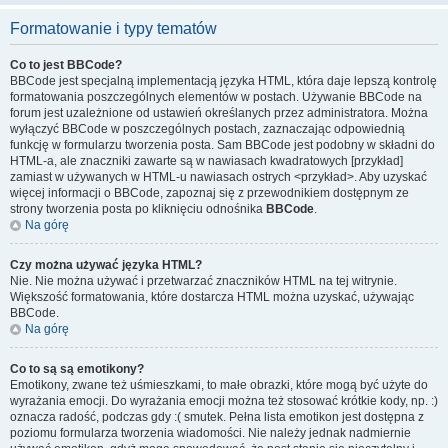
Formatowanie i typy tematów
Co to jest BBCode?
BBCode jest specjalną implementacją języka HTML, która daje lepszą kontrolę
formatowania poszczególnych elementów w postach. Używanie BBCode na
forum jest uzależnione od ustawień określanych przez administratora. Można
wyłączyć BBCode w poszczególnych postach, zaznaczając odpowiednią
funkcję w formularzu tworzenia posta. Sam BBCode jest podobny w składni do
HTML-a, ale znaczniki zawarte są w nawiasach kwadratowych [przykład]
zamiast w używanych w HTML-u nawiasach ostrych <przykład>. Aby uzyskać
więcej informacji o BBCode, zapoznaj się z przewodnikiem dostępnym ze
strony tworzenia posta po kliknięciu odnośnika
BBCode
.
Na górę
Czy można używać języka HTML?
Nie. Nie można używać i przetwarzać znaczników HTML na tej witrynie.
Większość formatowania, które dostarcza HTML można uzyskać, używając
BBCode.
Na górę
Co to są są emotikony?
Emotikony, zwane też uśmieszkami, to małe obrazki, które mogą być użyte do
wyrażania emocji. Do wyrażania emocji można też stosować krótkie kody, np. :)
oznacza radość, podczas gdy :( smutek. Pełna lista emotikon jest dostępna z
poziomu formularza tworzenia wiadomości. Nie należy jednak nadmiernie