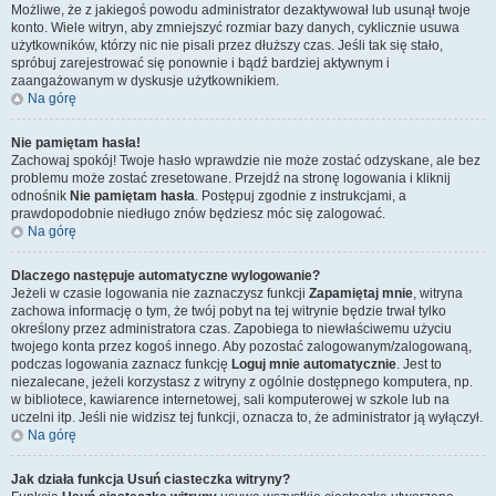
Możliwe, że z jakiegoś powodu administrator dezaktywował lub usunął twoje
konto. Wiele witryn, aby zmniejszyć rozmiar bazy danych, cyklicznie usuwa
użytkowników, którzy nic nie pisali przez dłuższy czas. Jeśli tak się stało,
spróbuj zarejestrować się ponownie i bądź bardziej aktywnym i
zaangażowanym w dyskusje użytkownikiem.
Na górę
Nie pamiętam hasła!
Zachowaj spokój! Twoje hasło wprawdzie nie może zostać odzyskane, ale bez
problemu może zostać zresetowane. Przejdź na stronę logowania i kliknij
odnośnik
Nie pamiętam hasła
. Postępuj zgodnie z instrukcjami, a
prawdopodobnie niedługo znów będziesz móc się zalogować.
Na górę
Dlaczego następuje automatyczne wylogowanie?
Jeżeli w czasie logowania nie zaznaczysz funkcji
Zapamiętaj mnie
, witryna
zachowa informację o tym, że twój pobyt na tej witrynie będzie trwał tylko
określony przez administratora czas. Zapobiega to niewłaściwemu użyciu
twojego konta przez kogoś innego. Aby pozostać zalogowanym/zalogowaną,
podczas logowania zaznacz funkcję
Loguj mnie automatycznie
. Jest to
niezalecane, jeżeli korzystasz z witryny z ogólnie dostępnego komputera, np.
w bibliotece, kawiarence internetowej, sali komputerowej w szkole lub na
uczelni itp. Jeśli nie widzisz tej funkcji, oznacza to, że administrator ją wyłączył.
Na górę
Jak działa funkcja
Usuń ciasteczka witryny
?