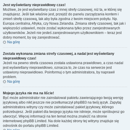
Jest wyświetlany nieprawidłowy czas!
Możliwe, że jest wyświetlany czas z innej strefy czasowej, niż ta, w której się
znajdujesz. Jeśli tak właśnie jest, przejdź do panelu zarządzania kontem i
zmień strefę czasową, tak aby była zgodna z twoim miejscem pobytu. Np.
Europa centralna, Afryka, czy Nowa Zelandia. Zmiana strefy czasowej, tak jak i
większości ustawień, może zostać wykonana tylko przez zarejestrowanych
użytkowników. Jeżeli nie jesteś zarejestrowanym użytkownikiem – teraz jest
dobry moment, by się zarejestrować.
Na górę
Została wykonana zmiana strefy czasowej, a nadal jest wyświetlany
nieprawidłowy czas!
Jeżeli na pewno strefa czasowa została ustawiona prawidłowo, a czas nadal
jest wyświetlany nieprawidłowo, oznacza to, że czas na serwerze jest
ustawiony nieprawidłowo. Poinformuj o tym administratora, by naprawił
problem.
Na górę
Mojego języka nie ma na liście!
Być może administrator nie zainstalował pakietu zawierającego twoją wersję
językową albo nikt jeszcze nie przetłumaczył phpBB3 na twój język. Zapytaj
administratora witryny czy może zainstalować pakiet językowy, którego
potrzebujesz. Jeśli pakiet dla twojego języka nie istnieje, może spróbujesz go
utworzyć. Więcej informacji na ten temat można znaleźć na stronie
internetowej phpBB Limited. Na dole każdej strony tej witryny znajduje się
odnośnik do portalu phpBB Limited.