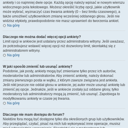
ankiety i co najmniej dwie opcje. Każdą opcję należy wpisać w nowym wierszu
widocznego pola tekstowego. Możesz określić liczbę opcji, jakie użytkownik
może wybrać, wyznaczyć czas trwania ankiety (0 – bez limitu czasowego), a
także umożliwić użytkownikom zmianę wcześniej oddanego głosu. Jeśli nie
widzisz etykiety, prawdopodobnie nie masz uprawnień do tworzenia ankiet.
Na górę
Dlaczego nie można dodać więcej opcji ankiety?
Limit opcji w ankiecie jest ustalany przez administratora witryny. Jeśli uważasz,
że potrzebujesz wstawić więcej opcji niż dozwolony limit, skontaktuj się z
administratorem witryny.
Na górę
W jaki sposób zmienić lub usunąć ankietę?
Podobnie, jak posty, ankiety mogą być zmieniane tylko przez ich autorów,
moderatorów lub administratorów. Aby zmienić ankietę, należy dokonać
zmiany pierwszego posta w wątku, z którym zawsze związana jest ankieta.
Jeśli nikt jeszcze nie oddał głosu w ankiecie, jej autor może usunąć ankietę lub
zmienić jej opcje. Jednakże, jeśli w ankiecie zostały już oddane głosy, tylko
moderatorzy lub administratorzy mogą ją zmienić, lub usunąć. Zapobiega to
modyfikowaniu ankiety w czasie jej trwania.
Na górę
Dlaczego nie mam dostępu do forum?
Niektóre fora mogą być dostępne tylko dla określonych grup lub użytkowników.
Aby przeglądać, czytać, pisać na nich lub wykonywać inne operacje, musisz