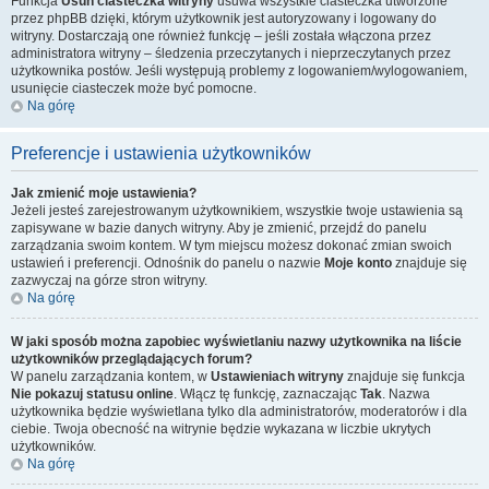
Funkcja
Usuń ciasteczka witryny
usuwa wszystkie ciasteczka utworzone
przez phpBB dzięki, którym użytkownik jest autoryzowany i logowany do
witryny. Dostarczają one również funkcję – jeśli została włączona przez
administratora witryny – śledzenia przeczytanych i nieprzeczytanych przez
użytkownika postów. Jeśli występują problemy z logowaniem/wylogowaniem,
usunięcie ciasteczek może być pomocne.
Na górę
Preferencje i ustawienia użytkowników
Jak zmienić moje ustawienia?
Jeżeli jesteś zarejestrowanym użytkownikiem, wszystkie twoje ustawienia są
zapisywane w bazie danych witryny. Aby je zmienić, przejdź do panelu
zarządzania swoim kontem. W tym miejscu możesz dokonać zmian swoich
ustawień i preferencji. Odnośnik do panelu o nazwie
Moje konto
znajduje się
zazwyczaj na górze stron witryny.
Na górę
W jaki sposób można zapobiec wyświetlaniu nazwy użytkownika na liście
użytkowników przeglądających forum?
W panelu zarządzania kontem, w
Ustawieniach witryny
znajduje się funkcja
Nie pokazuj statusu online
. Włącz tę funkcję, zaznaczając
Tak
. Nazwa
użytkownika będzie wyświetlana tylko dla administratorów, moderatorów i dla
ciebie. Twoja obecność na witrynie będzie wykazana w liczbie ukrytych
użytkowników.
Na górę