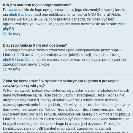
Kto jest autorem tego oprogramowania?
Prawa autorskie do tego oprogramowania w jego niezmodyfikowanej formie,
ma
phpBB Limited
. Jest ono publikowane na licencji GNU General Public
License wersja 2 (GPL-2.0), co w praktyce oznacza, że może być bez
ograniczeń dystrybuowane. Więcej na ten temat dowiesz się na stronie
About
phpBB
.
Na górę
Dlaczego funkcja X nie jest dostępna?
To oprogramowanie zostało stworzone i jest licencjonowane przez phpBB
Limited. Jeśli uważasz, że brakuje w nim jakiejś funkcji, przejdź na stronę
phpBB Ideas Centre
, gdzie możesz zagłosować na istniejące propozycje lub
zaproponować nowe funkcje.
Na górę
Z kim się kontaktować w sprawach nadużyć lub zagadnień prawnych
związanych z tą witryną?
W tych sprawach, należy skontaktować się z jednym z administratorów, których
dane wyświetlone są na liście zespołu administracyjnego. Jeżeli jednak nie
otrzymasz odpowiedzi, należy skontaktować się z właścicielem domeny –
wykonaj sprawdzenie
kto to jest
lub, jeśli witryna jest uruchomiona na jednym z
darmowych serwisów, np. Yahoo!, free.fr, f2s.com, itp., z kierownictwem lub
wydziałem nadużyć tego serwisu. Absolutnie
nie należy
do kompetencji phpBB
Limited i nie może ona w żaden sposób być obarczana odpowiedzialnością za
to w jaki sposób, gdzie lub przez kogo ta witryna jest używana. Proszę nie
kontaktować się z phpBB Limited w sprawach zagadnień prawnych