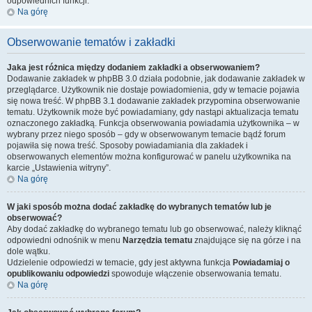
odpowiednich funkcji.
Na górę
Obserwowanie tematów i zakładki
Jaka jest różnica między dodaniem zakładki a obserwowaniem?
Dodawanie zakładek w phpBB 3.0 działa podobnie, jak dodawanie zakładek w
przeglądarce. Użytkownik nie dostaje powiadomienia, gdy w temacie pojawia
się nowa treść. W phpBB 3.1 dodawanie zakładek przypomina obserwowanie
tematu. Użytkownik może być powiadamiany, gdy nastąpi aktualizacja tematu
oznaczonego zakładką. Funkcja obserwowania powiadamia użytkownika – w
wybrany przez niego sposób – gdy w obserwowanym temacie bądź forum
pojawiła się nowa treść. Sposoby powiadamiania dla zakładek i
obserwowanych elementów można konfigurować w panelu użytkownika na
karcie „Ustawienia witryny”.
Na górę
W jaki sposób można dodać zakładkę do wybranych tematów lub je
obserwować?
Aby dodać zakładkę do wybranego tematu lub go obserwować, należy kliknąć
odpowiedni odnośnik w menu
Narzędzia tematu
znajdujące się na górze i na
dole wątku.
Udzielenie odpowiedzi w temacie, gdy jest aktywna funkcja
Powiadamiaj o
opublikowaniu odpowiedzi
spowoduje włączenie obserwowania tematu.
Na górę