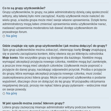
Co to są grupy użytkowników?
Grupy użytkowników, to grupy, na jakie administratorzy dzielą całą społeczność
witryny, aby łatwiej było nimi zarządzać. Każdy użytkownik może należeć do
wielu grup, a każda grupa może mieć swoje własne uprawnienia. Dzięki temu
administratorzy mogą łatwo zmieniać uprawnienia wielu użytkowników naraz,
nadawać uprawnienia moderatora lub dawać dostęp użytkownikom do
prywatnego forum.
Na górę
Gdzie znajduje się spis grup użytkowników i jak można dołączyć do grupy?
Spis grup użytkowników można zobaczyć, otwierając kartę
Grupy
znajdującą
się w panelu zarządzania kontem, który otwiera się po kliknięciu odnośnika
Moje konto
. Nie wszystkie grupy są dostępne dla każdego. Niektóre mogą
wymagać akceptacji przyjęcia nowego członka, niektóre mogą być zamknięte,
a jeszcze inne mogą mieć ukrytych członków. Użytkownik może poprosić o
przyjęcie do danej grupy, naciskając odpowiedni przycisk. Prośba o przyjęcie
do grupy, która wymaga akceptacji przyjęcia nowego członka, musi zostać
zaakceptowana przez lidera grupy. Może on poprosić użytkownika o podanie
wyjaśnień, dlaczego chce on dołączyć do tej grupy. W przypadku otrzymania
negatywnej decyzji, proszę nie nękać lidera grupy pytaniami – widocznie miał
on swoje powody.
Na górę
W jaki sposób można zostać liderem grupy?
Lidera grupy zazwyczaj mianuje administrator witryny podczas tworzenia