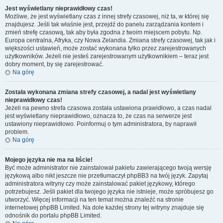
Jest wyświetlany nieprawidłowy czas!
Możliwe, że jest wyświetlany czas z innej strefy czasowej, niż ta, w której się
znajdujesz. Jeśli tak właśnie jest, przejdź do panelu zarządzania kontem i
zmień strefę czasową, tak aby była zgodna z twoim miejscem pobytu. Np.
Europa centralna, Afryka, czy Nowa Zelandia. Zmiana strefy czasowej, tak jak i
większości ustawień, może zostać wykonana tylko przez zarejestrowanych
użytkowników. Jeżeli nie jesteś zarejestrowanym użytkownikiem – teraz jest
dobry moment, by się zarejestrować.
Na górę
Została wykonana zmiana strefy czasowej, a nadal jest wyświetlany
nieprawidłowy czas!
Jeżeli na pewno strefa czasowa została ustawiona prawidłowo, a czas nadal
jest wyświetlany nieprawidłowo, oznacza to, że czas na serwerze jest
ustawiony nieprawidłowo. Poinformuj o tym administratora, by naprawił
problem.
Na górę
Mojego języka nie ma na liście!
Być może administrator nie zainstalował pakietu zawierającego twoją wersję
językową albo nikt jeszcze nie przetłumaczył phpBB3 na twój język. Zapytaj
administratora witryny czy może zainstalować pakiet językowy, którego
potrzebujesz. Jeśli pakiet dla twojego języka nie istnieje, może spróbujesz go
utworzyć. Więcej informacji na ten temat można znaleźć na stronie
internetowej phpBB Limited. Na dole każdej strony tej witryny znajduje się
odnośnik do portalu phpBB Limited.