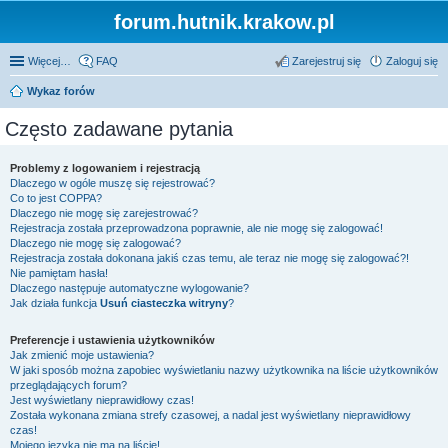
forum.hutnik.krakow.pl
Więcej…
FAQ
Zarejestruj się
Zaloguj się
Wykaz forów
Często zadawane pytania
Problemy z logowaniem i rejestracją
Dlaczego w ogóle muszę się rejestrować?
Co to jest COPPA?
Dlaczego nie mogę się zarejestrować?
Rejestracja została przeprowadzona poprawnie, ale nie mogę się zalogować!
Dlaczego nie mogę się zalogować?
Rejestracja została dokonana jakiś czas temu, ale teraz nie mogę się zalogować?!
Nie pamiętam hasła!
Dlaczego następuje automatyczne wylogowanie?
Jak działa funkcja
Usuń ciasteczka witryny
?
Preferencje i ustawienia użytkowników
Jak zmienić moje ustawienia?
W jaki sposób można zapobiec wyświetlaniu nazwy użytkownika na liście użytkowników
przeglądających forum?
Jest wyświetlany nieprawidłowy czas!
Została wykonana zmiana strefy czasowej, a nadal jest wyświetlany nieprawidłowy
czas!
Mojego języka nie ma na liście!