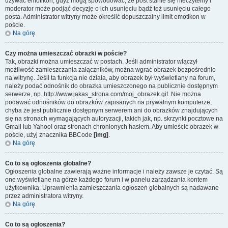
używać emotikon, gdyż mogą spowodować, że post stanie się nieczytelny i
moderator może podjąć decyzję o ich usunięciu bądź też usunięciu całego
posta. Administrator witryny może określić dopuszczalny limit emotikon w
poście.
Na górę
Czy można umieszczać obrazki w poście?
Tak, obrazki można umieszczać w postach. Jeśli administrator włączył
możliwość zamieszczania załączników, można wgrać obrazek bezpośrednio
na witrynę. Jeśli ta funkcja nie działa, aby obrazek był wyświetlany na forum,
należy podać odnośnik do obrazka umieszczonego na publicznie dostępnym
serwerze, np. http://www.jakas_strona.com/moj_obrazek.gif. Nie można
podawać odnośników do obrazków zapisanych na prywatnym komputerze,
chyba że jest publicznie dostępnym serwerem ani do obrazków znajdujących
się na stronach wymagających autoryzacji, takich jak, np. skrzynki pocztowe na
Gmail lub Yahoo! oraz stronach chronionych hasłem. Aby umieścić obrazek w
poście, użyj znacznika BBCode
[img]
.
Na górę
Co to są ogłoszenia globalne?
Ogłoszenia globalne zawierają ważne informacje i należy zawsze je czytać. Są
one wyświetlane na górze każdego forum i w panelu zarządzania kontem
użytkownika. Uprawnienia zamieszczania ogłoszeń globalnych są nadawane
przez administratora witryny.
Na górę
Co to są ogłoszenia?