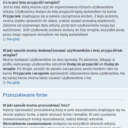
Co to jest lista przyjaciół i wrogów?
Jest to lista, którą można użyć do organizowania różnych użytkowników
witryny. Użytkownicy dodani do listy przyjaciół będą wyświetleni na karcie
Przyjaciele
znajdującej się w panelu zarządzania kontem. Z tego poziomu
można szybko sprawdzić ich status, a także wysłać prywatną wiadomość.
Zależnie od używanego stylu witryny, posty tych użytkowników mogą być
wyróżniane. Jeśli użytkownik zostanie dodany do listy wrogów, wszystkie posty
przez niego napisane domyślnie nie będą wyświetlane.
Na górę
W jaki sposób można dodawać/usuwać użytkowników z listy przyjaciół lub
wrogów?
Można dodawać użytkowników na dwa sposoby. Po pierwsze, klikając w
profilu wybranego użytkownika odnośnik
Dodaj do przyjaciół
lub
Dodaj do
wrogów
. Po drugie, przejść do panelu zarządzania swoim kontem i tam na
karcie
Przyjaciele i wrogowie
wprowadzić odpowiednie dane użytkownika. Na
tej samej karcie można także usuwać użytkowników z list.
Na górę
Przeszukiwanie forów
W jaki sposób można przeszukiwać fora?
Należy wprowadzić poszukiwaną frazę w pole wyszukiwania znajdujące się na
stronie wykazu forów, a także stronach forów i tematów. W celu uzyskania
zaawansowanych funkcji wyszukiwania, należy kliknąć odnośnik
Wyszukiwanie zaawansowane
dostępny na wszystkich stronach witryny.