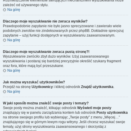
Rozmieszczenie elementów sterujących mechanizmem wyszukiwania może
zależeć od używanego stylu.
Na górę
Dlaczego moje wyszukiwanie nie zwraca wyników?
Prawdopodobnie zapytanie nie było jasno sprecyzowane i zawierało wiele
podobnych zwrotów nie zindeksowanych przez phpBB. Dokładnie sprecyzuj
zapytanie – użyj funkcji dostępnych w wyszukiwaniu zaawansowanym.
Na górę
Dlaczego moje wyszukiwanie zwraca pustą stronę?!
Wyszukiwanie zwróciło zbyt dużo wyników. Użyj zaawansowanego
wyszukiwania i postaraj się bardziej precyzyjnie określić szukany fragment
oraz fora, które mają być przeszukane.
Na górę
Jak można wyszukać użytkowników?
Przejdź na stronę
Użytkownicy
i kliknij odnośnik
Znajdź użytkownika
.
Na górę
W jaki sposób można znaleźć swoje posty i tematy?
Swoje posty można znaleźć, klikając odnośnik
Wyświetl moje posty
znajdujący się w panelu zarządzania kontem lub odnośnik
Posty użytkownika
na stronie swojego profilu lub wybierając „Twoje posty” z menu „Więcej…”
znajdującego się w górnym lewym rogu witryny. Jeśli chcesz wyszukać swoje
tematy, użyj strony wyszukiwania zaawansowanego i skorzystaj z