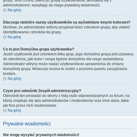
grupy. Jeśli chcesz utworzyć grupę użytkowników, skontaktuj się z
administratorem, wysyłając do niego prywatną wiadomość.
Na górę
Dlaczego niektóre nazwy użytkowników są wyświetlane innymi kolorami?
Możliwe, że administrator witryny przypisał kolor członkom grupy, aby ułatwić
identyfikowanie członków tej grupy.
Na górę
Co to jest
Domyślna grupa użytkownika
?
Jeżeli użytkownik jest członkiem kilku grup, jego domyślna grupa jest używana
do określenia, jaki kolor i ranga będzie domyślnie dla niego wyświetlana.
Administrator witryny może nadać użytkownikowi uprawnienia do zmiany
domyślnej grupy. Wówczas można to zrobić z poziomu panelu zarządzania
kontem.
Na górę
Czym jest odnośnik
Zespół administracyjny
?
Odnośnik ten prowadzi do strony z listą osób odpowiedzialnych za forum, na
której znajduje się spis administratorów i moderatorów oraz inne dane, takie
jak fora przez nich moderowane.
Na górę
Prywatne wiadomości
Nie mogę wysyłać prywatnych wiadomości!