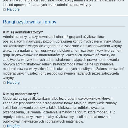
postami – sugerują ich treść. Możliwość korzystania z ikon tematu uzależniona
jest od uprawnień nadanych przez administratora witryny.
Na górę
Rangi użytkownika i grupy
Kim są administratorzy?
Administratorzy są użytkownikami albo też grupami użytkowników
posiadającymi najwyższy poziom uprawnień kontrolnych całej witryny. Mogą
oni kontrolować wszystkie zagadnienia związane z funkcjonowaniem witryny
włącznie z nadawaniem uprawnień, blokowaniem użytkowników, tworzeniem
grup użytkowników lub moderatorów itp. Zakres ich uprawnień zależy od
założyciela witryny i innych administratorów mających prawo nominowania
nowych administratorów. Administratorzy mogą mieć pełne uprawnienia
moderatorów na wszystkich forach utworzonych na witrynie. Zakres uprawnień
moderacyjnych uzależniony jest od uprawnień nadanych przez założyciela
witryny.
Na górę
Kim są moderatorzy?
Moderatorzy są użytkownikami albo też grupami użytkowników, których
zadaniem jest codzienne przeglądanie forów. Mają oni możliwość zmiany
treści lub usuwania postów, a także blokowania, odblokowywania,
przenoszenia, usuwania i dzielenia tematów na forum, które moderują. Z
reguły moderatorzy czuwają, aby użytkownicy pisali na temat oraz nie
publikowali niewłaściwych i obraźliwych materiałów.
Na górę