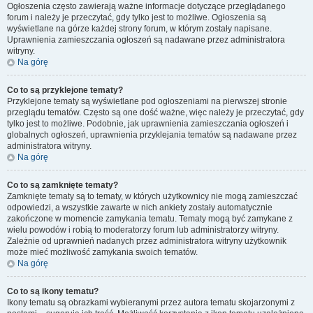
Ogłoszenia często zawierają ważne informacje dotyczące przeglądanego
forum i należy je przeczytać, gdy tylko jest to możliwe. Ogłoszenia są
wyświetlane na górze każdej strony forum, w którym zostały napisane.
Uprawnienia zamieszczania ogłoszeń są nadawane przez administratora
witryny.
Na górę
Co to są przyklejone tematy?
Przyklejone tematy są wyświetlane pod ogłoszeniami na pierwszej stronie
przeglądu tematów. Często są one dość ważne, więc należy je przeczytać, gdy
tylko jest to możliwe. Podobnie, jak uprawnienia zamieszczania ogłoszeń i
globalnych ogłoszeń, uprawnienia przyklejania tematów są nadawane przez
administratora witryny.
Na górę
Co to są zamknięte tematy?
Zamknięte tematy są to tematy, w których użytkownicy nie mogą zamieszczać
odpowiedzi, a wszystkie zawarte w nich ankiety zostały automatycznie
zakończone w momencie zamykania tematu. Tematy mogą być zamykane z
wielu powodów i robią to moderatorzy forum lub administratorzy witryny.
Zależnie od uprawnień nadanych przez administratora witryny użytkownik
może mieć możliwość zamykania swoich tematów.
Na górę
Co to są ikony tematu?
Ikony tematu są obrazkami wybieranymi przez autora tematu skojarzonymi z