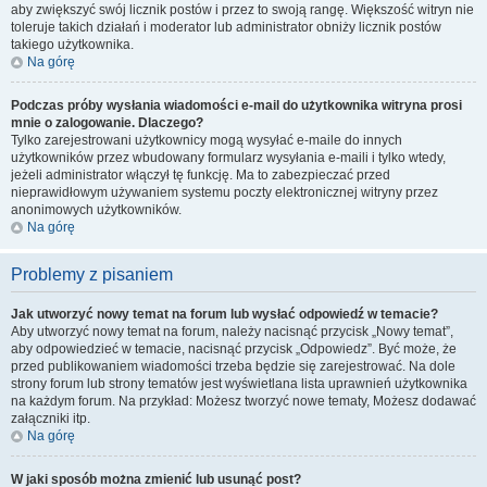
aby zwiększyć swój licznik postów i przez to swoją rangę. Większość witryn nie
toleruje takich działań i moderator lub administrator obniży licznik postów
takiego użytkownika.
Na górę
Podczas próby wysłania wiadomości e-mail do użytkownika witryna prosi
mnie o zalogowanie. Dlaczego?
Tylko zarejestrowani użytkownicy mogą wysyłać e-maile do innych
użytkowników przez wbudowany formularz wysyłania e-maili i tylko wtedy,
jeżeli administrator włączył tę funkcję. Ma to zabezpieczać przed
nieprawidłowym używaniem systemu poczty elektronicznej witryny przez
anonimowych użytkowników.
Na górę
Problemy z pisaniem
Jak utworzyć nowy temat na forum lub wysłać odpowiedź w temacie?
Aby utworzyć nowy temat na forum, należy nacisnąć przycisk „Nowy temat”,
aby odpowiedzieć w temacie, nacisnąć przycisk „Odpowiedz”. Być może, że
przed publikowaniem wiadomości trzeba będzie się zarejestrować. Na dole
strony forum lub strony tematów jest wyświetlana lista uprawnień użytkownika
na każdym forum. Na przykład: Możesz tworzyć nowe tematy, Możesz dodawać
załączniki itp.
Na górę
W jaki sposób można zmienić lub usunąć post?