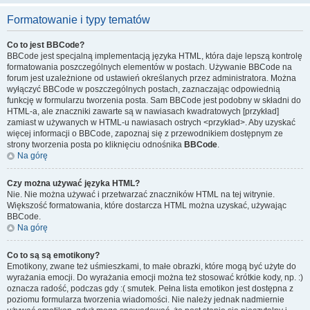
Formatowanie i typy tematów
Co to jest BBCode?
BBCode jest specjalną implementacją języka HTML, która daje lepszą kontrolę
formatowania poszczególnych elementów w postach. Używanie BBCode na
forum jest uzależnione od ustawień określanych przez administratora. Można
wyłączyć BBCode w poszczególnych postach, zaznaczając odpowiednią
funkcję w formularzu tworzenia posta. Sam BBCode jest podobny w składni do
HTML-a, ale znaczniki zawarte są w nawiasach kwadratowych [przykład]
zamiast w używanych w HTML-u nawiasach ostrych <przykład>. Aby uzyskać
więcej informacji o BBCode, zapoznaj się z przewodnikiem dostępnym ze
strony tworzenia posta po kliknięciu odnośnika
BBCode
.
Na górę
Czy można używać języka HTML?
Nie. Nie można używać i przetwarzać znaczników HTML na tej witrynie.
Większość formatowania, które dostarcza HTML można uzyskać, używając
BBCode.
Na górę
Co to są są emotikony?
Emotikony, zwane też uśmieszkami, to małe obrazki, które mogą być użyte do
wyrażania emocji. Do wyrażania emocji można też stosować krótkie kody, np. :)
oznacza radość, podczas gdy :( smutek. Pełna lista emotikon jest dostępna z
poziomu formularza tworzenia wiadomości. Nie należy jednak nadmiernie