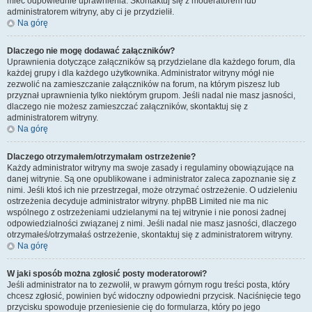
mieć odpowiednie uprawnienia. Skontaktuj się z moderatorem lub
administratorem witryny, aby ci je przydzielił.
Na górę
Dlaczego nie mogę dodawać załączników?
Uprawnienia dotyczące załączników są przydzielane dla każdego forum, dla
każdej grupy i dla każdego użytkownika. Administrator witryny mógł nie
zezwolić na zamieszczanie załączników na forum, na którym piszesz lub
przyznał uprawnienia tylko niektórym grupom. Jeśli nadal nie masz jasności,
dlaczego nie możesz zamieszczać załączników, skontaktuj się z
administratorem witryny.
Na górę
Dlaczego otrzymałem/otrzymałam ostrzeżenie?
Każdy administrator witryny ma swoje zasady i regulaminy obowiązujące na
danej witrynie. Są one opublikowane i administrator zaleca zapoznanie się z
nimi. Jeśli ktoś ich nie przestrzegał, może otrzymać ostrzeżenie. O udzieleniu
ostrzeżenia decyduje administrator witryny. phpBB Limited nie ma nic
wspólnego z ostrzeżeniami udzielanymi na tej witrynie i nie ponosi żadnej
odpowiedzialności związanej z nimi. Jeśli nadal nie masz jasności, dlaczego
otrzymałeś/otrzymałaś ostrzeżenie, skontaktuj się z administratorem witryny.
Na górę
W jaki sposób można zgłosić posty moderatorowi?
Jeśli administrator na to zezwolił, w prawym górnym rogu treści posta, który
chcesz zgłosić, powinien być widoczny odpowiedni przycisk. Naciśnięcie tego
przycisku spowoduje przeniesienie cię do formularza, który po jego