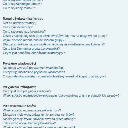
Co to są zamknięte tematy?
Co to są ikony tematu?
Rangi użytkownika i grupy
Kim są administratorzy?
Kim są moderatorzy?
Co to są grupy użytkowników?
Gdzie znajduje się spis grup użytkowników i jak można dołączyć do grupy?
W jaki sposób można zostać liderem grupy?
Dlaczego niektóre nazwy użytkowników są wyświetlane innymi kolorami?
Co to jest
Domyślna grupa użytkownika
?
Czym jest odnośnik
Zespół administracyjny
?
Prywatne wiadomości
Nie mogę wysyłać prywatnych wiadomości!
Otrzymuję niechciane prywatne wiadomości!
Otrzymałem/otrzymałam spam lub obraźliwy e-mail od kogoś z tej witryny!
Przyjaciele i wrogowie
Co to jest lista przyjaciół i wrogów?
W jaki sposób można dodawać/usuwać użytkowników z listy przyjaciół lub wrogów?
Przeszukiwanie forów
W jaki sposób można przeszukiwać fora?
Dlaczego moje wyszukiwanie nie zwraca wyników?
Dlaczego moje wyszukiwanie zwraca pustą stronę?!
Jak można wyszukać użytkowników?
W jaki sposób można znaleźć swoje posty i tematy?