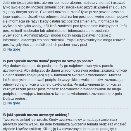
Jeśli nie jesteś administratorem lub moderatorem, możesz zmieniać i usuwać
tylko swoje posty. Możesz zmienić post, naciskając przycisk
Zmień
znajdujący
się przy danym poście. Czasami można to zrobić tylko przez pewien czas po
jego napisaniu. Jeżeli ktoś odpowiedział na ten post, pod twoim postem pojawi
się informacja ile razy i kiedy ostatni raz post był zmieniany. Informacja ta
wyświetli się tylko wtedy, jeśli ktoś zamieścił pod tym postem kolejny post. Jeśli
post zmienił moderator lub administrator, informacja ta nie zostanie
wyświetlona. Administratorzy i moderatorzy mogą zostawić notatkę z
informacją, dlaczego ten post zmieniali. Zwykli użytkownicy nie mogą usuwać
postów, gdy ktoś zamieścił pod ich postem nowy post.
Na górę
W jaki sposób można dodać podpis do swojego posta?
Aby dodawać podpis do posta, należy go najpierw utworzyć w panelu
użytkownika. Aby dołączyć do danej wiadomości swój podpis, zaznacz funkcję
Dołącz podpis
znajdującą się w formularzu tworzenia wiadomości. Możesz
także domyślnie dodawać podpis do wszystkich swoich postów, zaznaczając
odpowiednią funkcję w panelu użytkownika. Po uaktywnieniu tej funkcji, za
każdym razem pisząc post, możesz zdecydować o niedodawaniu do niego
podpisu, usuwając w formularzu tworzenia wiadomości zaznaczenie z pola
Dołącz podpis
.
Na górę
W jaki sposób można utworzyć ankietę?
Tworzenie ankiet jest proste. Kiedy tworzysz nowy temat bądź zmieniasz
pierwszy post w wątku, na dole formularza tworzenia tematu będziesz widzieć
etykietę
Utwórz ankietę
. Kliknij ją i w otworzonym formularzu podaj tytuł