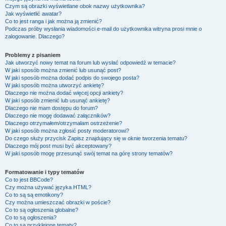
Czym są obrazki wyświetlane obok nazwy użytkownika?
Jak wyświetlić awatar?
Co to jest ranga i jak można ją zmienić?
Podczas próby wysłania wiadomości e-mail do użytkownika witryna prosi mnie o
zalogowanie. Dlaczego?
Problemy z pisaniem
Jak utworzyć nowy temat na forum lub wysłać odpowiedź w temacie?
W jaki sposób można zmienić lub usunąć post?
W jaki sposób można dodać podpis do swojego posta?
W jaki sposób można utworzyć ankietę?
Dlaczego nie można dodać więcej opcji ankiety?
W jaki sposób zmienić lub usunąć ankietę?
Dlaczego nie mam dostępu do forum?
Dlaczego nie mogę dodawać załączników?
Dlaczego otrzymałem/otrzymałam ostrzeżenie?
W jaki sposób można zgłosić posty moderatorowi?
Do czego służy przycisk
Zapisz
znajdujący się w oknie tworzenia tematu?
Dlaczego mój post musi być akceptowany?
W jaki sposób mogę przesunąć swój temat na górę strony tematów?
Formatowanie i typy tematów
Co to jest BBCode?
Czy można używać języka HTML?
Co to są są emotikony?
Czy można umieszczać obrazki w poście?
Co to są ogłoszenia globalne?
Co to są ogłoszenia?
Co to są przyklejone tematy?