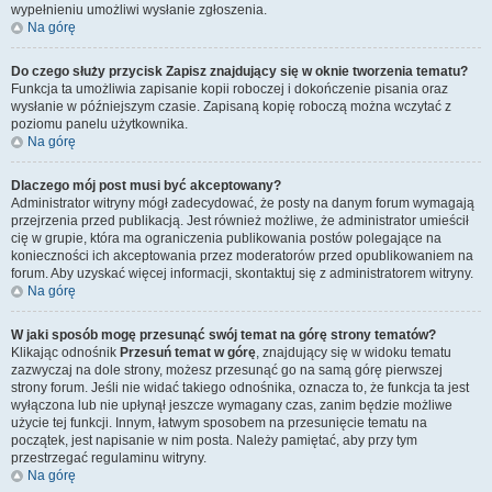
wypełnieniu umożliwi wysłanie zgłoszenia.
Na górę
Do czego służy przycisk
Zapisz
znajdujący się w oknie tworzenia tematu?
Funkcja ta umożliwia zapisanie kopii roboczej i dokończenie pisania oraz
wysłanie w późniejszym czasie. Zapisaną kopię roboczą można wczytać z
poziomu panelu użytkownika.
Na górę
Dlaczego mój post musi być akceptowany?
Administrator witryny mógł zadecydować, że posty na danym forum wymagają
przejrzenia przed publikacją. Jest również możliwe, że administrator umieścił
cię w grupie, która ma ograniczenia publikowania postów polegające na
konieczności ich akceptowania przez moderatorów przed opublikowaniem na
forum. Aby uzyskać więcej informacji, skontaktuj się z administratorem witryny.
Na górę
W jaki sposób mogę przesunąć swój temat na górę strony tematów?
Klikając odnośnik
Przesuń temat w górę
, znajdujący się w widoku tematu
zazwyczaj na dole strony, możesz przesunąć go na samą górę pierwszej
strony forum. Jeśli nie widać takiego odnośnika, oznacza to, że funkcja ta jest
wyłączona lub nie upłynął jeszcze wymagany czas, zanim będzie możliwe
użycie tej funkcji. Innym, łatwym sposobem na przesunięcie tematu na
początek, jest napisanie w nim posta. Należy pamiętać, aby przy tym
przestrzegać regulaminu witryny.
Na górę