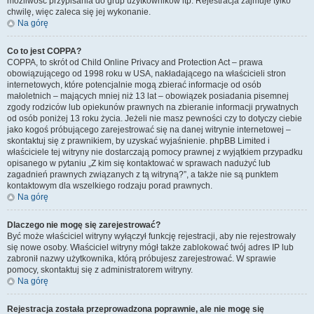
możliwość przypisania do grup użytkowników itp. Rejestracja zajmuje tylko
chwilę, więc zaleca się jej wykonanie.
Na górę
Co to jest COPPA?
COPPA, to skrót od Child Online Privacy and Protection Act – prawa
obowiązującego od 1998 roku w USA, nakładającego na właścicieli stron
internetowych, które potencjalnie mogą zbierać informacje od osób
małoletnich – mających mniej niż 13 lat – obowiązek posiadania pisemnej
zgody rodziców lub opiekunów prawnych na zbieranie informacji prywatnych
od osób poniżej 13 roku życia. Jeżeli nie masz pewności czy to dotyczy ciebie
jako kogoś próbującego zarejestrować się na danej witrynie internetowej –
skontaktuj się z prawnikiem, by uzyskać wyjaśnienie. phpBB Limited i
właściciele tej witryny nie dostarczają pomocy prawnej z wyjątkiem przypadku
opisanego w pytaniu „Z kim się kontaktować w sprawach nadużyć lub
zagadnień prawnych związanych z tą witryną?”, a także nie są punktem
kontaktowym dla wszelkiego rodzaju porad prawnych.
Na górę
Dlaczego nie mogę się zarejestrować?
Być może właściciel witryny wyłączył funkcję rejestracji, aby nie rejestrowały
się nowe osoby. Właściciel witryny mógł także zablokować twój adres IP lub
zabronił nazwy użytkownika, którą próbujesz zarejestrować. W sprawie
pomocy, skontaktuj się z administratorem witryny.
Na górę
Rejestracja została przeprowadzona poprawnie, ale nie mogę się