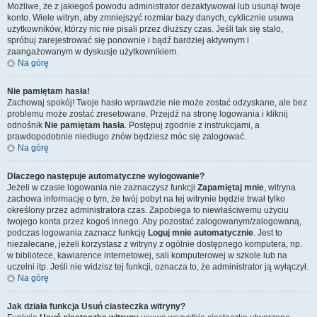
Możliwe, że z jakiegoś powodu administrator dezaktywował lub usunął twoje
konto. Wiele witryn, aby zmniejszyć rozmiar bazy danych, cyklicznie usuwa
użytkowników, którzy nic nie pisali przez dłuższy czas. Jeśli tak się stało,
spróbuj zarejestrować się ponownie i bądź bardziej aktywnym i
zaangażowanym w dyskusje użytkownikiem.
Na górę
Nie pamiętam hasła!
Zachowaj spokój! Twoje hasło wprawdzie nie może zostać odzyskane, ale bez
problemu może zostać zresetowane. Przejdź na stronę logowania i kliknij
odnośnik
Nie pamiętam hasła
. Postępuj zgodnie z instrukcjami, a
prawdopodobnie niedługo znów będziesz móc się zalogować.
Na górę
Dlaczego następuje automatyczne wylogowanie?
Jeżeli w czasie logowania nie zaznaczysz funkcji
Zapamiętaj mnie
, witryna
zachowa informację o tym, że twój pobyt na tej witrynie będzie trwał tylko
określony przez administratora czas. Zapobiega to niewłaściwemu użyciu
twojego konta przez kogoś innego. Aby pozostać zalogowanym/zalogowaną,
podczas logowania zaznacz funkcję
Loguj mnie automatycznie
. Jest to
niezalecane, jeżeli korzystasz z witryny z ogólnie dostępnego komputera, np.
w bibliotece, kawiarence internetowej, sali komputerowej w szkole lub na
uczelni itp. Jeśli nie widzisz tej funkcji, oznacza to, że administrator ją wyłączył.
Na górę
Jak działa funkcja
Usuń ciasteczka witryny
?