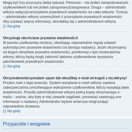
Mogą być trzy przyczyny takiej sytuacji. Pierwsza – nie jesteś zarejestrowanym
użytkownikiem lub nie jesteś zalogowany/zalogowana. Druga – administrator
witryny wyłączył przesyłanie prywatnych wiadomości na całej witrynie. Trzecia
– administrator witryny uniemożliwił ci przesyłanie prywatnych wiadomości.
Aby uzyskać więcej informacji, skontaktuj się z administratorem witryny.
Na górę
Otrzymuję niechciane prywatne wiadomości!
W panelu użytkownika możesz, określając odpowiednie reguły ustawić
automatyczne usuwanie wiadomości od danego nadawcy. Jeżeli otrzymujesz
od kogoś obraźliwe prywatne wiadomości, poinformuj o tym moderatorów
witryny, którzy będą mogli zabronić takiemu użytkownikowi wysyłania
jakichkolwiek prywatnych wiadomości.
Na górę
Otrzymałem/otrzymałam spam lub obraźliwy e-mail od kogoś z tej witryny!
Przykro nam z tego powodu. System wysyłania e-maili witryny zawiera
zabezpieczenia umożliwiające wytropienie użytkowników, którzy wysyłają takie
wiadomości. Prześlij administratorowi witryny pełną kopię otrzymanego e-
maila – ważne, aby były w niej zawarte nagłówki, ponieważ zawierają one
informacje o nadawcy. Administrator będzie wówczas mógł podjąć
odpowiednie działania.
Na górę
Przyjaciele i wrogowie