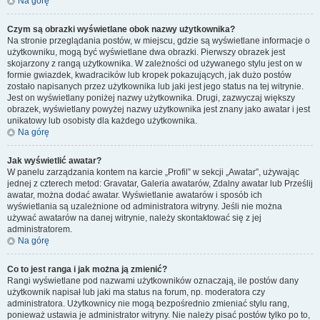
Na górę
Czym są obrazki wyświetlane obok nazwy użytkownika?
Na stronie przeglądania postów, w miejscu, gdzie są wyświetlane informacje o
użytkowniku, mogą być wyświetlane dwa obrazki. Pierwszy obrazek jest
skojarzony z rangą użytkownika. W zależności od używanego stylu jest on w
formie gwiazdek, kwadracików lub kropek pokazujących, jak dużo postów
zostało napisanych przez użytkownika lub jaki jest jego status na tej witrynie.
Jest on wyświetlany poniżej nazwy użytkownika. Drugi, zazwyczaj większy
obrazek, wyświetlany powyżej nazwy użytkownika jest znany jako awatar i jest
unikatowy lub osobisty dla każdego użytkownika.
Na górę
Jak wyświetlić awatar?
W panelu zarządzania kontem na karcie „Profil” w sekcji „Awatar”, używając
jednej z czterech metod: Gravatar, Galeria awatarów, Zdalny awatar lub Prześlij
awatar, można dodać awatar. Wyświetlanie awatarów i sposób ich
wyświetlania są uzależnione od administratora witryny. Jeśli nie można
używać awatarów na danej witrynie, należy skontaktować się z jej
administratorem.
Na górę
Co to jest ranga i jak można ją zmienić?
Rangi wyświetlane pod nazwami użytkowników oznaczają, ile postów dany
użytkownik napisał lub jaki ma status na forum, np. moderatora czy
administratora. Użytkownicy nie mogą bezpośrednio zmieniać stylu rang,
ponieważ ustawia je administrator witryny. Nie należy pisać postów tylko po to,