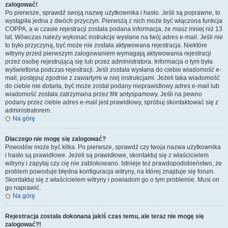
zalogować!
Po pierwsze, sprawdź swoją nazwę użytkownika i hasło. Jeśli są poprawne, to
wystąpiła jedna z dwóch przyczyn. Pierwszą z nich może być włączona funkcja
COPPA, a w czasie rejestracji została podana informacja, że masz mniej niż 13
lat. Wówczas należy wykonać instrukcje wysłane na twój adres e-mail. Jeśli nie
to było przyczyną, być może nie została aktywowana rejestracja. Niektóre
witryny przed pierwszym zalogowaniem wymagają aktywowania rejestracji
przez osobę rejestrującą się lub przez administratora. Informacja o tym była
wyświetlona podczas rejestracji. Jeśli została wysłana do ciebie wiadomość e-
mail, postępuj zgodnie z zawartymi w niej instrukcjami. Jeżeli taka wiadomość
do ciebie nie dotarła, być może został podany nieprawidłowy adres e-mail lub
wiadomość została zatrzymana przez filtr antyspamowy. Jeśli na pewno
podany przez ciebie adres e-mail jest prawidłowy, spróbuj skontaktować się z
administratorem.
Na górę
Dlaczego nie mogę się zalogować?
Powodów może być kilka. Po pierwsze, sprawdź czy twoja nazwa użytkownika
i hasło są prawidłowe. Jeżeli są prawidłowe, skontaktuj się z właścicielem
witryny i zapytaj czy cię nie zablokowano. Istnieje też prawdopodobieństwo, że
problem powoduje błędna konfiguracja witryny, na której znajduje się forum.
Skontaktuj się z właścicielem witryny i powiadom go o tym problemie. Musi on
go naprawić.
Na górę
Rejestracja została dokonana jakiś czas temu, ale teraz nie mogę się
zalogować?!