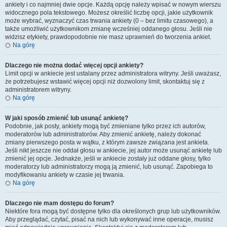
ankiety i co najmniej dwie opcje. Każdą opcję należy wpisać w nowym wierszu
widocznego pola tekstowego. Możesz określić liczbę opcji, jakie użytkownik
może wybrać, wyznaczyć czas trwania ankiety (0 – bez limitu czasowego), a
także umożliwić użytkownikom zmianę wcześniej oddanego głosu. Jeśli nie
widzisz etykiety, prawdopodobnie nie masz uprawnień do tworzenia ankiet.
Na górę
Dlaczego nie można dodać więcej opcji ankiety?
Limit opcji w ankiecie jest ustalany przez administratora witryny. Jeśli uważasz,
że potrzebujesz wstawić więcej opcji niż dozwolony limit, skontaktuj się z
administratorem witryny.
Na górę
W jaki sposób zmienić lub usunąć ankietę?
Podobnie, jak posty, ankiety mogą być zmieniane tylko przez ich autorów,
moderatorów lub administratorów. Aby zmienić ankietę, należy dokonać
zmiany pierwszego posta w wątku, z którym zawsze związana jest ankieta.
Jeśli nikt jeszcze nie oddał głosu w ankiecie, jej autor może usunąć ankietę lub
zmienić jej opcje. Jednakże, jeśli w ankiecie zostały już oddane głosy, tylko
moderatorzy lub administratorzy mogą ją zmienić, lub usunąć. Zapobiega to
modyfikowaniu ankiety w czasie jej trwania.
Na górę
Dlaczego nie mam dostępu do forum?
Niektóre fora mogą być dostępne tylko dla określonych grup lub użytkowników.
Aby przeglądać, czytać, pisać na nich lub wykonywać inne operacje, musisz