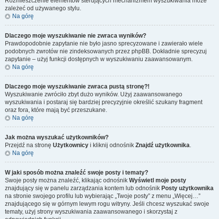
Rozmieszczenie elementów sterujących mechanizmem wyszukiwania może
zależeć od używanego stylu.
Na górę
Dlaczego moje wyszukiwanie nie zwraca wyników?
Prawdopodobnie zapytanie nie było jasno sprecyzowane i zawierało wiele
podobnych zwrotów nie zindeksowanych przez phpBB. Dokładnie sprecyzuj
zapytanie – użyj funkcji dostępnych w wyszukiwaniu zaawansowanym.
Na górę
Dlaczego moje wyszukiwanie zwraca pustą stronę?!
Wyszukiwanie zwróciło zbyt dużo wyników. Użyj zaawansowanego
wyszukiwania i postaraj się bardziej precyzyjnie określić szukany fragment
oraz fora, które mają być przeszukane.
Na górę
Jak można wyszukać użytkowników?
Przejdź na stronę
Użytkownicy
i kliknij odnośnik
Znajdź użytkownika
.
Na górę
W jaki sposób można znaleźć swoje posty i tematy?
Swoje posty można znaleźć, klikając odnośnik
Wyświetl moje posty
znajdujący się w panelu zarządzania kontem lub odnośnik
Posty użytkownika
na stronie swojego profilu lub wybierając „Twoje posty” z menu „Więcej…”
znajdującego się w górnym lewym rogu witryny. Jeśli chcesz wyszukać swoje
tematy, użyj strony wyszukiwania zaawansowanego i skorzystaj z