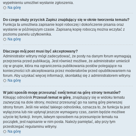
wypełnieniu umożliwi wysłanie zgłoszenia.
Na górę
Do czego służy przycisk
Zapisz
znajdujący się w oknie tworzenia tematu?
Funkcja ta umożliwia zapisanie kopii roboczej i dokończenie pisania oraz
wysłanie w późniejszym czasie. Zapisaną kopię roboczą można wczytać z
poziomu panelu użytkownika.
Na górę
Dlaczego mój post musi być akceptowany?
Administrator witryny mógł zadecydować, że posty na danym forum wymagają
przejrzenia przed publikacją. Jest również możliwe, że administrator umieścił
cię w grupie, która ma ograniczenia publikowania postów polegające na
konieczności ich akceptowania przez moderatorów przed opublikowaniem na
forum. Aby uzyskać więcej informacji, skontaktuj się z administratorem witryny.
Na górę
W jaki sposób mogę przesunąć swój temat na górę strony tematów?
Klikając odnośnik
Przesuń temat w górę
, znajdujący się w widoku tematu
zazwyczaj na dole strony, możesz przesunąć go na samą górę pierwszej
strony forum. Jeśli nie widać takiego odnośnika, oznacza to, że funkcja ta jest
wyłączona lub nie upłynął jeszcze wymagany czas, zanim będzie możliwe
użycie tej funkcji. Innym, łatwym sposobem na przesunięcie tematu na
początek, jest napisanie w nim posta. Należy pamiętać, aby przy tym
przestrzegać regulaminu witryny.
Na górę