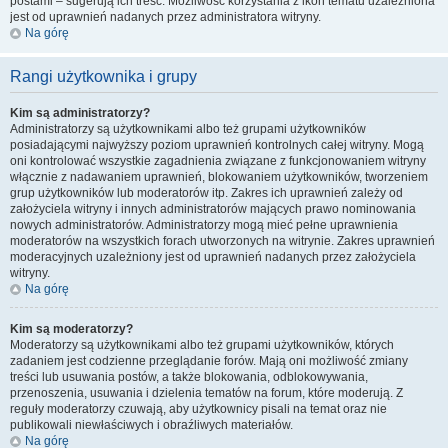
postami – sugerują ich treść. Możliwość korzystania z ikon tematu uzależniona
jest od uprawnień nadanych przez administratora witryny.
Na górę
Rangi użytkownika i grupy
Kim są administratorzy?
Administratorzy są użytkownikami albo też grupami użytkowników
posiadającymi najwyższy poziom uprawnień kontrolnych całej witryny. Mogą
oni kontrolować wszystkie zagadnienia związane z funkcjonowaniem witryny
włącznie z nadawaniem uprawnień, blokowaniem użytkowników, tworzeniem
grup użytkowników lub moderatorów itp. Zakres ich uprawnień zależy od
założyciela witryny i innych administratorów mających prawo nominowania
nowych administratorów. Administratorzy mogą mieć pełne uprawnienia
moderatorów na wszystkich forach utworzonych na witrynie. Zakres uprawnień
moderacyjnych uzależniony jest od uprawnień nadanych przez założyciela
witryny.
Na górę
Kim są moderatorzy?
Moderatorzy są użytkownikami albo też grupami użytkowników, których
zadaniem jest codzienne przeglądanie forów. Mają oni możliwość zmiany
treści lub usuwania postów, a także blokowania, odblokowywania,
przenoszenia, usuwania i dzielenia tematów na forum, które moderują. Z
reguły moderatorzy czuwają, aby użytkownicy pisali na temat oraz nie
publikowali niewłaściwych i obraźliwych materiałów.
Na górę