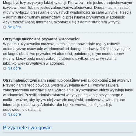
Mogą być trzy przyczyny takiej sytuacji. Pierwsza – nie jesteś zarejestrowanym
użytkownikiem lub nie jesteś zalogowany/zalogowana. Druga – administrator
witryny wyłączył przesyłanie prywatnych wiadomości na całej witrynie. Trzecia
– administrator witryny uniemożliwił ci przesyłanie prywatnych wiadomości.
Aby uzyskać więcej informacji, skontaktuj się z administratorem witryny.
Na górę
Otrzymuję niechciane prywatne wiadomości!
W panelu użytkownika możesz, określając odpowiednie reguły ustawić
automatyczne usuwanie wiadomości od danego nadawcy. Jeżeli otrzymujesz
od kogoś obraźliwe prywatne wiadomości, poinformuj o tym moderatorów
witryny, którzy będą mogli zabronić takiemu użytkownikowi wysyłania
jakichkolwiek prywatnych wiadomości.
Na górę
Otrzymałem/otrzymałam spam lub obraźliwy e-mail od kogoś z tej witryny!
Przykro nam z tego powodu. System wysyłania e-maili witryny zawiera
zabezpieczenia umożliwiające wytropienie użytkowników, którzy wysyłają takie
wiadomości. Prześlij administratorowi witryny pełną kopię otrzymanego e-
maila – ważne, aby były w niej zawarte nagłówki, ponieważ zawierają one
informacje o nadawcy. Administrator będzie wówczas mógł podjąć
odpowiednie działania.
Na górę
Przyjaciele i wrogowie