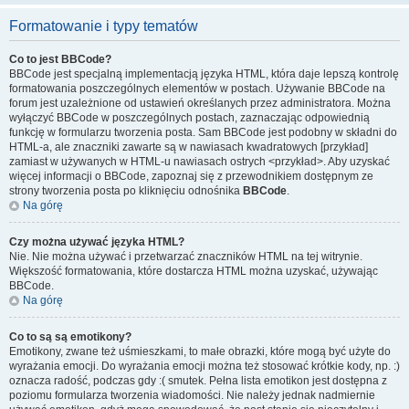
Formatowanie i typy tematów
Co to jest BBCode?
BBCode jest specjalną implementacją języka HTML, która daje lepszą kontrolę
formatowania poszczególnych elementów w postach. Używanie BBCode na
forum jest uzależnione od ustawień określanych przez administratora. Można
wyłączyć BBCode w poszczególnych postach, zaznaczając odpowiednią
funkcję w formularzu tworzenia posta. Sam BBCode jest podobny w składni do
HTML-a, ale znaczniki zawarte są w nawiasach kwadratowych [przykład]
zamiast w używanych w HTML-u nawiasach ostrych <przykład>. Aby uzyskać
więcej informacji o BBCode, zapoznaj się z przewodnikiem dostępnym ze
strony tworzenia posta po kliknięciu odnośnika
BBCode
.
Na górę
Czy można używać języka HTML?
Nie. Nie można używać i przetwarzać znaczników HTML na tej witrynie.
Większość formatowania, które dostarcza HTML można uzyskać, używając
BBCode.
Na górę
Co to są są emotikony?
Emotikony, zwane też uśmieszkami, to małe obrazki, które mogą być użyte do
wyrażania emocji. Do wyrażania emocji można też stosować krótkie kody, np. :)
oznacza radość, podczas gdy :( smutek. Pełna lista emotikon jest dostępna z
poziomu formularza tworzenia wiadomości. Nie należy jednak nadmiernie