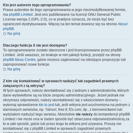
Kto jest autorem tego oprogramowania?
Prawa autorskie do tego oprogramowania w jego niezmodyfikowanej formie,
ma
phpBB Limited
. Jest ono publikowane na licencji GNU General Public
License wersja 2 (GPL-2.0), co w praktyce oznacza, że może być bez
ograniczeń dystrybuowane. Więcej na ten temat dowiesz się na stronie
About
phpBB
.
Na górę
Dlaczego funkcja X nie jest dostępna?
To oprogramowanie zostało stworzone i jest licencjonowane przez phpBB
Limited. Jeśli uważasz, że brakuje w nim jakiejś funkcji, przejdź na stronę
phpBB Ideas Centre
, gdzie możesz zagłosować na istniejące propozycje lub
zaproponować nowe funkcje.
Na górę
Z kim się kontaktować w sprawach nadużyć lub zagadnień prawnych
związanych z tą witryną?
W tych sprawach, należy skontaktować się z jednym z administratorów, których
dane wyświetlone są na liście zespołu administracyjnego. Jeżeli jednak nie
otrzymasz odpowiedzi, należy skontaktować się z właścicielem domeny –
wykonaj sprawdzenie
kto to jest
lub, jeśli witryna jest uruchomiona na jednym z
darmowych serwisów, np. Yahoo!, free.fr, f2s.com, itp., z kierownictwem lub
wydziałem nadużyć tego serwisu. Absolutnie
nie należy
do kompetencji phpBB
Limited i nie może ona w żaden sposób być obarczana odpowiedzialnością za
to w jaki sposób, gdzie lub przez kogo ta witryna jest używana. Proszę nie
kontaktować się z phpBB Limited w sprawach zagadnień prawnych