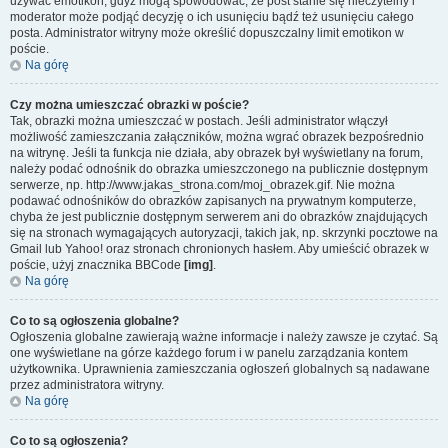
używać emotikon, gdyż mogą spowodować, że post stanie się nieczytelny i
moderator może podjąć decyzję o ich usunięciu bądź też usunięciu całego
posta. Administrator witryny może określić dopuszczalny limit emotikon w
poście.
Na górę
Czy można umieszczać obrazki w poście?
Tak, obrazki można umieszczać w postach. Jeśli administrator włączył
możliwość zamieszczania załączników, można wgrać obrazek bezpośrednio
na witrynę. Jeśli ta funkcja nie działa, aby obrazek był wyświetlany na forum,
należy podać odnośnik do obrazka umieszczonego na publicznie dostępnym
serwerze, np. http://www.jakas_strona.com/moj_obrazek.gif. Nie można
podawać odnośników do obrazków zapisanych na prywatnym komputerze,
chyba że jest publicznie dostępnym serwerem ani do obrazków znajdujących
się na stronach wymagających autoryzacji, takich jak, np. skrzynki pocztowe na
Gmail lub Yahoo! oraz stronach chronionych hasłem. Aby umieścić obrazek w
poście, użyj znacznika BBCode
[img]
.
Na górę
Co to są ogłoszenia globalne?
Ogłoszenia globalne zawierają ważne informacje i należy zawsze je czytać. Są
one wyświetlane na górze każdego forum i w panelu zarządzania kontem
użytkownika. Uprawnienia zamieszczania ogłoszeń globalnych są nadawane
przez administratora witryny.
Na górę
Co to są ogłoszenia?