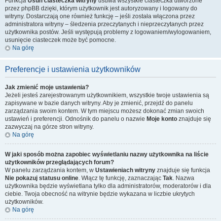
Funkcja
Usuń ciasteczka witryny
usuwa wszystkie ciasteczka utworzone
przez phpBB dzięki, którym użytkownik jest autoryzowany i logowany do
witryny. Dostarczają one również funkcję – jeśli została włączona przez
administratora witryny – śledzenia przeczytanych i nieprzeczytanych przez
użytkownika postów. Jeśli występują problemy z logowaniem/wylogowaniem,
usunięcie ciasteczek może być pomocne.
Na górę
Preferencje i ustawienia użytkowników
Jak zmienić moje ustawienia?
Jeżeli jesteś zarejestrowanym użytkownikiem, wszystkie twoje ustawienia są
zapisywane w bazie danych witryny. Aby je zmienić, przejdź do panelu
zarządzania swoim kontem. W tym miejscu możesz dokonać zmian swoich
ustawień i preferencji. Odnośnik do panelu o nazwie
Moje konto
znajduje się
zazwyczaj na górze stron witryny.
Na górę
W jaki sposób można zapobiec wyświetlaniu nazwy użytkownika na liście
użytkowników przeglądających forum?
W panelu zarządzania kontem, w
Ustawieniach witryny
znajduje się funkcja
Nie pokazuj statusu online
. Włącz tę funkcję, zaznaczając
Tak
. Nazwa
użytkownika będzie wyświetlana tylko dla administratorów, moderatorów i dla
ciebie. Twoja obecność na witrynie będzie wykazana w liczbie ukrytych
użytkowników.
Na górę