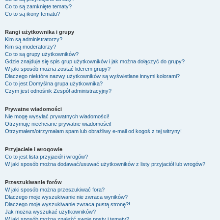
Co to są zamknięte tematy?
Co to są ikony tematu?
Rangi użytkownika i grupy
Kim są administratorzy?
Kim są moderatorzy?
Co to są grupy użytkowników?
Gdzie znajduje się spis grup użytkowników i jak można dołączyć do grupy?
W jaki sposób można zostać liderem grupy?
Dlaczego niektóre nazwy użytkowników są wyświetlane innymi kolorami?
Co to jest
Domyślna grupa użytkownika
?
Czym jest odnośnik
Zespół administracyjny
?
Prywatne wiadomości
Nie mogę wysyłać prywatnych wiadomości!
Otrzymuję niechciane prywatne wiadomości!
Otrzymałem/otrzymałam spam lub obraźliwy e-mail od kogoś z tej witryny!
Przyjaciele i wrogowie
Co to jest lista przyjaciół i wrogów?
W jaki sposób można dodawać/usuwać użytkowników z listy przyjaciół lub wrogów?
Przeszukiwanie forów
W jaki sposób można przeszukiwać fora?
Dlaczego moje wyszukiwanie nie zwraca wyników?
Dlaczego moje wyszukiwanie zwraca pustą stronę?!
Jak można wyszukać użytkowników?
W jaki sposób można znaleźć swoje posty i tematy?