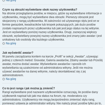
Na górę
Czym są obrazki wyświetlane obok nazwy użytkownika?
Na stronie przeglądania postów, w miejscu, gdzie są wyświetlane informacje o
użytkowniku, mogą być wyświetlane dwa obrazki. Pierwszy obrazek jest
skojarzony z rangą użytkownika. W zależności od używanego stylu jest on w
formie gwiazdek, kwadracików lub kropek pokazujących, jak dużo postów
zostało napisanych przez użytkownika lub jaki jest jego status na tej witrynie.
Jest on wyświetlany poniżej nazwy użytkownika. Drugi, zazwyczaj większy
obrazek, wyświetlany powyżej nazwy użytkownika jest znany jako awatar i jest
unikatowy lub osobisty dla każdego użytkownika.
Na górę
Jak wyświetlić awatar?
W panelu zarządzania kontem na karcie „Profil” w sekcji „Awatar”, używając
jednej z czterech metod: Gravatar, Galeria awatarów, Zdalny awatar lub Prześlij
awatar, można dodać awatar. Wyświetlanie awatarów i sposób ich
wyświetlania są uzależnione od administratora witryny. Jeśli nie można
używać awatarów na danej witrynie, należy skontaktować się z jej
administratorem.
Na górę
Co to jest ranga i jak można ją zmienić?
Rangi wyświetlane pod nazwami użytkowników oznaczają, ile postów dany
użytkownik napisał lub jaki ma status na forum, np. moderatora czy
administratora. Użytkownicy nie mogą bezpośrednio zmieniać stylu rang,
ponieważ ustawia je administrator witryny. Nie należy pisać postów tylko po to,