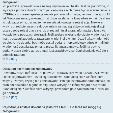
zalogować!
Po pierwsze, sprawdź swoją nazwę użytkownika i hasło. Jeśli są poprawne, to
wystąpiła jedna z dwóch przyczyn. Pierwszą z nich może być włączona funkcja
COPPA, a w czasie rejestracji została podana informacja, że masz mniej niż 13
lat. Wówczas należy wykonać instrukcje wysłane na twój adres e-mail. Jeśli nie
to było przyczyną, być może nie została aktywowana rejestracja. Niektóre
witryny przed pierwszym zalogowaniem wymagają aktywowania rejestracji
przez osobę rejestrującą się lub przez administratora. Informacja o tym była
wyświetlona podczas rejestracji. Jeśli została wysłana do ciebie wiadomość e-
mail, postępuj zgodnie z zawartymi w niej instrukcjami. Jeżeli taka wiadomość
do ciebie nie dotarła, być może został podany nieprawidłowy adres e-mail lub
wiadomość została zatrzymana przez filtr antyspamowy. Jeśli na pewno
podany przez ciebie adres e-mail jest prawidłowy, spróbuj skontaktować się z
administratorem.
Na górę
Dlaczego nie mogę się zalogować?
Powodów może być kilka. Po pierwsze, sprawdź czy twoja nazwa użytkownika
i hasło są prawidłowe. Jeżeli są prawidłowe, skontaktuj się z właścicielem
witryny i zapytaj czy cię nie zablokowano. Istnieje też prawdopodobieństwo, że
problem powoduje błędna konfiguracja witryny, na której znajduje się forum.
Skontaktuj się z właścicielem witryny i powiadom go o tym problemie. Musi on
go naprawić.
Na górę
Rejestracja została dokonana jakiś czas temu, ale teraz nie mogę się
zalogować?!