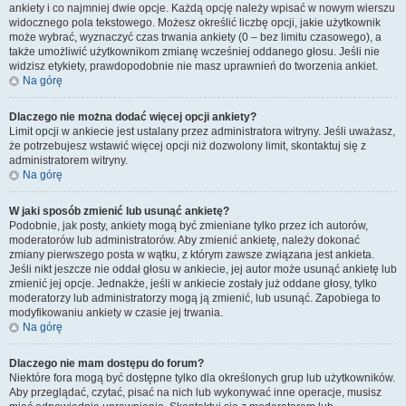
ankiety i co najmniej dwie opcje. Każdą opcję należy wpisać w nowym wierszu
widocznego pola tekstowego. Możesz określić liczbę opcji, jakie użytkownik
może wybrać, wyznaczyć czas trwania ankiety (0 – bez limitu czasowego), a
także umożliwić użytkownikom zmianę wcześniej oddanego głosu. Jeśli nie
widzisz etykiety, prawdopodobnie nie masz uprawnień do tworzenia ankiet.
Na górę
Dlaczego nie można dodać więcej opcji ankiety?
Limit opcji w ankiecie jest ustalany przez administratora witryny. Jeśli uważasz,
że potrzebujesz wstawić więcej opcji niż dozwolony limit, skontaktuj się z
administratorem witryny.
Na górę
W jaki sposób zmienić lub usunąć ankietę?
Podobnie, jak posty, ankiety mogą być zmieniane tylko przez ich autorów,
moderatorów lub administratorów. Aby zmienić ankietę, należy dokonać
zmiany pierwszego posta w wątku, z którym zawsze związana jest ankieta.
Jeśli nikt jeszcze nie oddał głosu w ankiecie, jej autor może usunąć ankietę lub
zmienić jej opcje. Jednakże, jeśli w ankiecie zostały już oddane głosy, tylko
moderatorzy lub administratorzy mogą ją zmienić, lub usunąć. Zapobiega to
modyfikowaniu ankiety w czasie jej trwania.
Na górę
Dlaczego nie mam dostępu do forum?
Niektóre fora mogą być dostępne tylko dla określonych grup lub użytkowników.
Aby przeglądać, czytać, pisać na nich lub wykonywać inne operacje, musisz