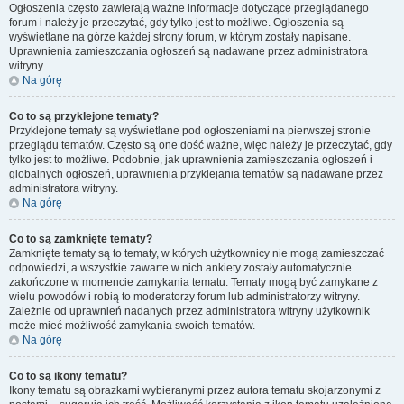
Ogłoszenia często zawierają ważne informacje dotyczące przeglądanego
forum i należy je przeczytać, gdy tylko jest to możliwe. Ogłoszenia są
wyświetlane na górze każdej strony forum, w którym zostały napisane.
Uprawnienia zamieszczania ogłoszeń są nadawane przez administratora
witryny.
Na górę
Co to są przyklejone tematy?
Przyklejone tematy są wyświetlane pod ogłoszeniami na pierwszej stronie
przeglądu tematów. Często są one dość ważne, więc należy je przeczytać, gdy
tylko jest to możliwe. Podobnie, jak uprawnienia zamieszczania ogłoszeń i
globalnych ogłoszeń, uprawnienia przyklejania tematów są nadawane przez
administratora witryny.
Na górę
Co to są zamknięte tematy?
Zamknięte tematy są to tematy, w których użytkownicy nie mogą zamieszczać
odpowiedzi, a wszystkie zawarte w nich ankiety zostały automatycznie
zakończone w momencie zamykania tematu. Tematy mogą być zamykane z
wielu powodów i robią to moderatorzy forum lub administratorzy witryny.
Zależnie od uprawnień nadanych przez administratora witryny użytkownik
może mieć możliwość zamykania swoich tematów.
Na górę
Co to są ikony tematu?
Ikony tematu są obrazkami wybieranymi przez autora tematu skojarzonymi z