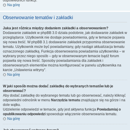
odpowiednich funkcji.
Na górę
Obserwowanie tematów i zakładki
Jaka jest różnica między dodaniem zakładki a obserwowaniem?
Dodawanie zakładek w phpBB 3.0 działa podobnie, jak dodawanie zakładek w
przeglądarce. Użytkownik nie dostaje powiadomienia, gdy w temacie pojawia
się nowa treść. W phpBB 3.1 dodawanie zakładek przypomina obserwowanie
tematu. Użytkownik może być powiadamiany, gdy nastąpi aktualizacja tematu
oznaczonego zakładką. Funkcja obserwowania powiadamia użytkownika – w
wybrany przez niego sposób – gdy w obserwowanym temacie bądź forum
pojawiła się nowa treść. Sposoby powiadamiania dla zakładek i
obserwowanych elementów można konfigurować w panelu użytkownika na
karcie „Ustawienia witryny”.
Na górę
W jaki sposób można dodać zakładkę do wybranych tematów lub je
obserwować?
Aby dodać zakładkę do wybranego tematu lub go obserwować, należy kliknąć
odpowiedni odnośnik w menu
Narzędzia tematu
znajdujące się na górze i na
dole wątku.
Udzielenie odpowiedzi w temacie, gdy jest aktywna funkcja
Powiadamiaj o
opublikowaniu odpowiedzi
spowoduje włączenie obserwowania tematu.
Na górę