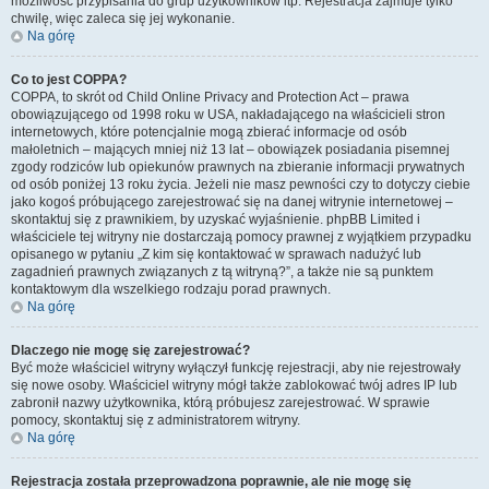
możliwość przypisania do grup użytkowników itp. Rejestracja zajmuje tylko
chwilę, więc zaleca się jej wykonanie.
Na górę
Co to jest COPPA?
COPPA, to skrót od Child Online Privacy and Protection Act – prawa
obowiązującego od 1998 roku w USA, nakładającego na właścicieli stron
internetowych, które potencjalnie mogą zbierać informacje od osób
małoletnich – mających mniej niż 13 lat – obowiązek posiadania pisemnej
zgody rodziców lub opiekunów prawnych na zbieranie informacji prywatnych
od osób poniżej 13 roku życia. Jeżeli nie masz pewności czy to dotyczy ciebie
jako kogoś próbującego zarejestrować się na danej witrynie internetowej –
skontaktuj się z prawnikiem, by uzyskać wyjaśnienie. phpBB Limited i
właściciele tej witryny nie dostarczają pomocy prawnej z wyjątkiem przypadku
opisanego w pytaniu „Z kim się kontaktować w sprawach nadużyć lub
zagadnień prawnych związanych z tą witryną?”, a także nie są punktem
kontaktowym dla wszelkiego rodzaju porad prawnych.
Na górę
Dlaczego nie mogę się zarejestrować?
Być może właściciel witryny wyłączył funkcję rejestracji, aby nie rejestrowały
się nowe osoby. Właściciel witryny mógł także zablokować twój adres IP lub
zabronił nazwy użytkownika, którą próbujesz zarejestrować. W sprawie
pomocy, skontaktuj się z administratorem witryny.
Na górę
Rejestracja została przeprowadzona poprawnie, ale nie mogę się