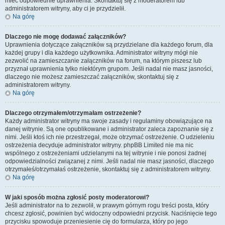
mieć odpowiednie uprawnienia. Skontaktuj się z moderatorem lub
administratorem witryny, aby ci je przydzielił.
Na górę
Dlaczego nie mogę dodawać załączników?
Uprawnienia dotyczące załączników są przydzielane dla każdego forum, dla
każdej grupy i dla każdego użytkownika. Administrator witryny mógł nie
zezwolić na zamieszczanie załączników na forum, na którym piszesz lub
przyznał uprawnienia tylko niektórym grupom. Jeśli nadal nie masz jasności,
dlaczego nie możesz zamieszczać załączników, skontaktuj się z
administratorem witryny.
Na górę
Dlaczego otrzymałem/otrzymałam ostrzeżenie?
Każdy administrator witryny ma swoje zasady i regulaminy obowiązujące na
danej witrynie. Są one opublikowane i administrator zaleca zapoznanie się z
nimi. Jeśli ktoś ich nie przestrzegał, może otrzymać ostrzeżenie. O udzieleniu
ostrzeżenia decyduje administrator witryny. phpBB Limited nie ma nic
wspólnego z ostrzeżeniami udzielanymi na tej witrynie i nie ponosi żadnej
odpowiedzialności związanej z nimi. Jeśli nadal nie masz jasności, dlaczego
otrzymałeś/otrzymałaś ostrzeżenie, skontaktuj się z administratorem witryny.
Na górę
W jaki sposób można zgłosić posty moderatorowi?
Jeśli administrator na to zezwolił, w prawym górnym rogu treści posta, który
chcesz zgłosić, powinien być widoczny odpowiedni przycisk. Naciśnięcie tego
przycisku spowoduje przeniesienie cię do formularza, który po jego