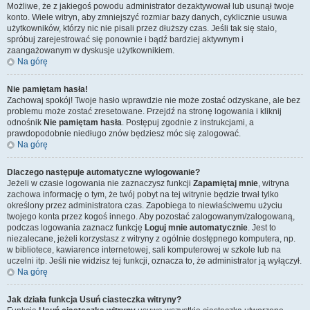
Możliwe, że z jakiegoś powodu administrator dezaktywował lub usunął twoje
konto. Wiele witryn, aby zmniejszyć rozmiar bazy danych, cyklicznie usuwa
użytkowników, którzy nic nie pisali przez dłuższy czas. Jeśli tak się stało,
spróbuj zarejestrować się ponownie i bądź bardziej aktywnym i
zaangażowanym w dyskusje użytkownikiem.
Na górę
Nie pamiętam hasła!
Zachowaj spokój! Twoje hasło wprawdzie nie może zostać odzyskane, ale bez
problemu może zostać zresetowane. Przejdź na stronę logowania i kliknij
odnośnik
Nie pamiętam hasła
. Postępuj zgodnie z instrukcjami, a
prawdopodobnie niedługo znów będziesz móc się zalogować.
Na górę
Dlaczego następuje automatyczne wylogowanie?
Jeżeli w czasie logowania nie zaznaczysz funkcji
Zapamiętaj mnie
, witryna
zachowa informację o tym, że twój pobyt na tej witrynie będzie trwał tylko
określony przez administratora czas. Zapobiega to niewłaściwemu użyciu
twojego konta przez kogoś innego. Aby pozostać zalogowanym/zalogowaną,
podczas logowania zaznacz funkcję
Loguj mnie automatycznie
. Jest to
niezalecane, jeżeli korzystasz z witryny z ogólnie dostępnego komputera, np.
w bibliotece, kawiarence internetowej, sali komputerowej w szkole lub na
uczelni itp. Jeśli nie widzisz tej funkcji, oznacza to, że administrator ją wyłączył.
Na górę
Jak działa funkcja
Usuń ciasteczka witryny
?