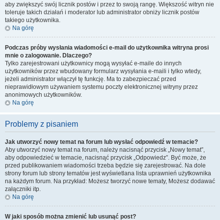
aby zwiększyć swój licznik postów i przez to swoją rangę. Większość witryn nie
toleruje takich działań i moderator lub administrator obniży licznik postów
takiego użytkownika.
Na górę
Podczas próby wysłania wiadomości e-mail do użytkownika witryna prosi
mnie o zalogowanie. Dlaczego?
Tylko zarejestrowani użytkownicy mogą wysyłać e-maile do innych
użytkowników przez wbudowany formularz wysyłania e-maili i tylko wtedy,
jeżeli administrator włączył tę funkcję. Ma to zabezpieczać przed
nieprawidłowym używaniem systemu poczty elektronicznej witryny przez
anonimowych użytkowników.
Na górę
Problemy z pisaniem
Jak utworzyć nowy temat na forum lub wysłać odpowiedź w temacie?
Aby utworzyć nowy temat na forum, należy nacisnąć przycisk „Nowy temat”,
aby odpowiedzieć w temacie, nacisnąć przycisk „Odpowiedz”. Być może, że
przed publikowaniem wiadomości trzeba będzie się zarejestrować. Na dole
strony forum lub strony tematów jest wyświetlana lista uprawnień użytkownika
na każdym forum. Na przykład: Możesz tworzyć nowe tematy, Możesz dodawać
załączniki itp.
Na górę
W jaki sposób można zmienić lub usunąć post?