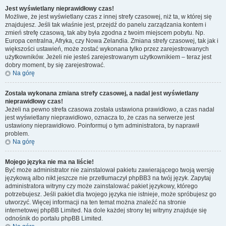
Jest wyświetlany nieprawidłowy czas!
Możliwe, że jest wyświetlany czas z innej strefy czasowej, niż ta, w której się
znajdujesz. Jeśli tak właśnie jest, przejdź do panelu zarządzania kontem i
zmień strefę czasową, tak aby była zgodna z twoim miejscem pobytu. Np.
Europa centralna, Afryka, czy Nowa Zelandia. Zmiana strefy czasowej, tak jak i
większości ustawień, może zostać wykonana tylko przez zarejestrowanych
użytkowników. Jeżeli nie jesteś zarejestrowanym użytkownikiem – teraz jest
dobry moment, by się zarejestrować.
Na górę
Została wykonana zmiana strefy czasowej, a nadal jest wyświetlany
nieprawidłowy czas!
Jeżeli na pewno strefa czasowa została ustawiona prawidłowo, a czas nadal
jest wyświetlany nieprawidłowo, oznacza to, że czas na serwerze jest
ustawiony nieprawidłowo. Poinformuj o tym administratora, by naprawił
problem.
Na górę
Mojego języka nie ma na liście!
Być może administrator nie zainstalował pakietu zawierającego twoją wersję
językową albo nikt jeszcze nie przetłumaczył phpBB3 na twój język. Zapytaj
administratora witryny czy może zainstalować pakiet językowy, którego
potrzebujesz. Jeśli pakiet dla twojego języka nie istnieje, może spróbujesz go
utworzyć. Więcej informacji na ten temat można znaleźć na stronie
internetowej phpBB Limited. Na dole każdej strony tej witryny znajduje się
odnośnik do portalu phpBB Limited.