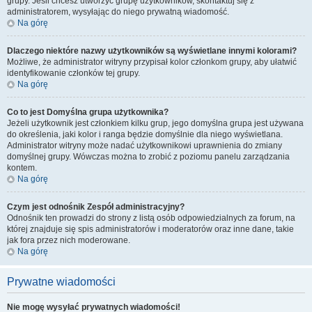
grupy. Jeśli chcesz utworzyć grupę użytkowników, skontaktuj się z
administratorem, wysyłając do niego prywatną wiadomość.
Na górę
Dlaczego niektóre nazwy użytkowników są wyświetlane innymi kolorami?
Możliwe, że administrator witryny przypisał kolor członkom grupy, aby ułatwić
identyfikowanie członków tej grupy.
Na górę
Co to jest
Domyślna grupa użytkownika
?
Jeżeli użytkownik jest członkiem kilku grup, jego domyślna grupa jest używana
do określenia, jaki kolor i ranga będzie domyślnie dla niego wyświetlana.
Administrator witryny może nadać użytkownikowi uprawnienia do zmiany
domyślnej grupy. Wówczas można to zrobić z poziomu panelu zarządzania
kontem.
Na górę
Czym jest odnośnik
Zespół administracyjny
?
Odnośnik ten prowadzi do strony z listą osób odpowiedzialnych za forum, na
której znajduje się spis administratorów i moderatorów oraz inne dane, takie
jak fora przez nich moderowane.
Na górę
Prywatne wiadomości
Nie mogę wysyłać prywatnych wiadomości!