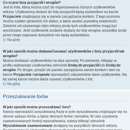
Co to jest lista przyjaciół i wrogów?
Jest to lista, którą można użyć do organizowania różnych użytkowników
witryny. Użytkownicy dodani do listy przyjaciół będą wyświetleni na karcie
Przyjaciele
znajdującej się w panelu zarządzania kontem. Z tego poziomu
można szybko sprawdzić ich status, a także wysłać prywatną wiadomość.
Zależnie od używanego stylu witryny, posty tych użytkowników mogą być
wyróżniane. Jeśli użytkownik zostanie dodany do listy wrogów, wszystkie posty
przez niego napisane domyślnie nie będą wyświetlane.
Na górę
W jaki sposób można dodawać/usuwać użytkowników z listy przyjaciół lub
wrogów?
Można dodawać użytkowników na dwa sposoby. Po pierwsze, klikając w
profilu wybranego użytkownika odnośnik
Dodaj do przyjaciół
lub
Dodaj do
wrogów
. Po drugie, przejść do panelu zarządzania swoim kontem i tam na
karcie
Przyjaciele i wrogowie
wprowadzić odpowiednie dane użytkownika. Na
tej samej karcie można także usuwać użytkowników z list.
Na górę
Przeszukiwanie forów
W jaki sposób można przeszukiwać fora?
Należy wprowadzić poszukiwaną frazę w pole wyszukiwania znajdujące się na
stronie wykazu forów, a także stronach forów i tematów. W celu uzyskania
zaawansowanych funkcji wyszukiwania, należy kliknąć odnośnik
Wyszukiwanie zaawansowane
dostępny na wszystkich stronach witryny.