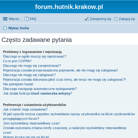
forum.hutnik.krakow.pl
Więcej…
FAQ
Zarejestruj się
Zaloguj się
Wykaz forów
Często zadawane pytania
Problemy z logowaniem i rejestracją
Dlaczego w ogóle muszę się rejestrować?
Co to jest COPPA?
Dlaczego nie mogę się zarejestrować?
Rejestracja została przeprowadzona poprawnie, ale nie mogę się zalogować!
Dlaczego nie mogę się zalogować?
Rejestracja została dokonana jakiś czas temu, ale teraz nie mogę się zalogować?!
Nie pamiętam hasła!
Dlaczego następuje automatyczne wylogowanie?
Jak działa funkcja
Usuń ciasteczka witryny
?
Preferencje i ustawienia użytkowników
Jak zmienić moje ustawienia?
W jaki sposób można zapobiec wyświetlaniu nazwy użytkownika na liście użytkowników
przeglądających forum?
Jest wyświetlany nieprawidłowy czas!
Została wykonana zmiana strefy czasowej, a nadal jest wyświetlany nieprawidłowy
czas!
Mojego języka nie ma na liście!