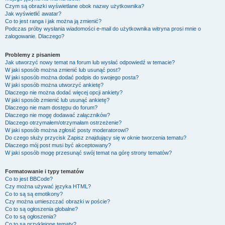
Czym są obrazki wyświetlane obok nazwy użytkownika?
Jak wyświetlić awatar?
Co to jest ranga i jak można ją zmienić?
Podczas próby wysłania wiadomości e-mail do użytkownika witryna prosi mnie o
zalogowanie. Dlaczego?
Problemy z pisaniem
Jak utworzyć nowy temat na forum lub wysłać odpowiedź w temacie?
W jaki sposób można zmienić lub usunąć post?
W jaki sposób można dodać podpis do swojego posta?
W jaki sposób można utworzyć ankietę?
Dlaczego nie można dodać więcej opcji ankiety?
W jaki sposób zmienić lub usunąć ankietę?
Dlaczego nie mam dostępu do forum?
Dlaczego nie mogę dodawać załączników?
Dlaczego otrzymałem/otrzymałam ostrzeżenie?
W jaki sposób można zgłosić posty moderatorowi?
Do czego służy przycisk
Zapisz
znajdujący się w oknie tworzenia tematu?
Dlaczego mój post musi być akceptowany?
W jaki sposób mogę przesunąć swój temat na górę strony tematów?
Formatowanie i typy tematów
Co to jest BBCode?
Czy można używać języka HTML?
Co to są są emotikony?
Czy można umieszczać obrazki w poście?
Co to są ogłoszenia globalne?
Co to są ogłoszenia?
Co to są przyklejone tematy?