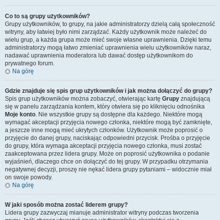
Co to są grupy użytkowników?
Grupy użytkowników, to grupy, na jakie administratorzy dzielą całą społeczność
witryny, aby łatwiej było nimi zarządzać. Każdy użytkownik może należeć do
wielu grup, a każda grupa może mieć swoje własne uprawnienia. Dzięki temu
administratorzy mogą łatwo zmieniać uprawnienia wielu użytkowników naraz,
nadawać uprawnienia moderatora lub dawać dostęp użytkownikom do
prywatnego forum.
Na górę
Gdzie znajduje się spis grup użytkowników i jak można dołączyć do grupy?
Spis grup użytkowników można zobaczyć, otwierając kartę
Grupy
znajdującą
się w panelu zarządzania kontem, który otwiera się po kliknięciu odnośnika
Moje konto
. Nie wszystkie grupy są dostępne dla każdego. Niektóre mogą
wymagać akceptacji przyjęcia nowego członka, niektóre mogą być zamknięte,
a jeszcze inne mogą mieć ukrytych członków. Użytkownik może poprosić o
przyjęcie do danej grupy, naciskając odpowiedni przycisk. Prośba o przyjęcie
do grupy, która wymaga akceptacji przyjęcia nowego członka, musi zostać
zaakceptowana przez lidera grupy. Może on poprosić użytkownika o podanie
wyjaśnień, dlaczego chce on dołączyć do tej grupy. W przypadku otrzymania
negatywnej decyzji, proszę nie nękać lidera grupy pytaniami – widocznie miał
on swoje powody.
Na górę
W jaki sposób można zostać liderem grupy?
Lidera grupy zazwyczaj mianuje administrator witryny podczas tworzenia