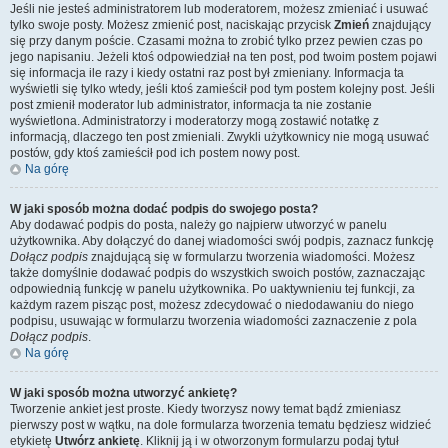
Jeśli nie jesteś administratorem lub moderatorem, możesz zmieniać i usuwać
tylko swoje posty. Możesz zmienić post, naciskając przycisk
Zmień
znajdujący
się przy danym poście. Czasami można to zrobić tylko przez pewien czas po
jego napisaniu. Jeżeli ktoś odpowiedział na ten post, pod twoim postem pojawi
się informacja ile razy i kiedy ostatni raz post był zmieniany. Informacja ta
wyświetli się tylko wtedy, jeśli ktoś zamieścił pod tym postem kolejny post. Jeśli
post zmienił moderator lub administrator, informacja ta nie zostanie
wyświetlona. Administratorzy i moderatorzy mogą zostawić notatkę z
informacją, dlaczego ten post zmieniali. Zwykli użytkownicy nie mogą usuwać
postów, gdy ktoś zamieścił pod ich postem nowy post.
Na górę
W jaki sposób można dodać podpis do swojego posta?
Aby dodawać podpis do posta, należy go najpierw utworzyć w panelu
użytkownika. Aby dołączyć do danej wiadomości swój podpis, zaznacz funkcję
Dołącz podpis
znajdującą się w formularzu tworzenia wiadomości. Możesz
także domyślnie dodawać podpis do wszystkich swoich postów, zaznaczając
odpowiednią funkcję w panelu użytkownika. Po uaktywnieniu tej funkcji, za
każdym razem pisząc post, możesz zdecydować o niedodawaniu do niego
podpisu, usuwając w formularzu tworzenia wiadomości zaznaczenie z pola
Dołącz podpis
.
Na górę
W jaki sposób można utworzyć ankietę?
Tworzenie ankiet jest proste. Kiedy tworzysz nowy temat bądź zmieniasz
pierwszy post w wątku, na dole formularza tworzenia tematu będziesz widzieć
etykietę
Utwórz ankietę
. Kliknij ją i w otworzonym formularzu podaj tytuł