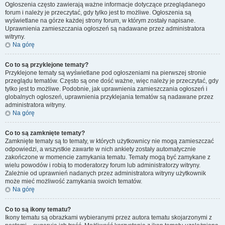
Ogłoszenia często zawierają ważne informacje dotyczące przeglądanego
forum i należy je przeczytać, gdy tylko jest to możliwe. Ogłoszenia są
wyświetlane na górze każdej strony forum, w którym zostały napisane.
Uprawnienia zamieszczania ogłoszeń są nadawane przez administratora
witryny.
Na górę
Co to są przyklejone tematy?
Przyklejone tematy są wyświetlane pod ogłoszeniami na pierwszej stronie
przeglądu tematów. Często są one dość ważne, więc należy je przeczytać, gdy
tylko jest to możliwe. Podobnie, jak uprawnienia zamieszczania ogłoszeń i
globalnych ogłoszeń, uprawnienia przyklejania tematów są nadawane przez
administratora witryny.
Na górę
Co to są zamknięte tematy?
Zamknięte tematy są to tematy, w których użytkownicy nie mogą zamieszczać
odpowiedzi, a wszystkie zawarte w nich ankiety zostały automatycznie
zakończone w momencie zamykania tematu. Tematy mogą być zamykane z
wielu powodów i robią to moderatorzy forum lub administratorzy witryny.
Zależnie od uprawnień nadanych przez administratora witryny użytkownik
może mieć możliwość zamykania swoich tematów.
Na górę
Co to są ikony tematu?
Ikony tematu są obrazkami wybieranymi przez autora tematu skojarzonymi z