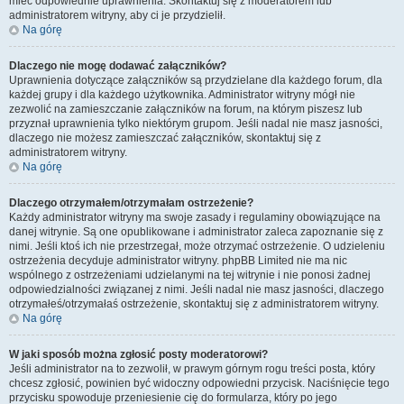
mieć odpowiednie uprawnienia. Skontaktuj się z moderatorem lub
administratorem witryny, aby ci je przydzielił.
Na górę
Dlaczego nie mogę dodawać załączników?
Uprawnienia dotyczące załączników są przydzielane dla każdego forum, dla
każdej grupy i dla każdego użytkownika. Administrator witryny mógł nie
zezwolić na zamieszczanie załączników na forum, na którym piszesz lub
przyznał uprawnienia tylko niektórym grupom. Jeśli nadal nie masz jasności,
dlaczego nie możesz zamieszczać załączników, skontaktuj się z
administratorem witryny.
Na górę
Dlaczego otrzymałem/otrzymałam ostrzeżenie?
Każdy administrator witryny ma swoje zasady i regulaminy obowiązujące na
danej witrynie. Są one opublikowane i administrator zaleca zapoznanie się z
nimi. Jeśli ktoś ich nie przestrzegał, może otrzymać ostrzeżenie. O udzieleniu
ostrzeżenia decyduje administrator witryny. phpBB Limited nie ma nic
wspólnego z ostrzeżeniami udzielanymi na tej witrynie i nie ponosi żadnej
odpowiedzialności związanej z nimi. Jeśli nadal nie masz jasności, dlaczego
otrzymałeś/otrzymałaś ostrzeżenie, skontaktuj się z administratorem witryny.
Na górę
W jaki sposób można zgłosić posty moderatorowi?
Jeśli administrator na to zezwolił, w prawym górnym rogu treści posta, który
chcesz zgłosić, powinien być widoczny odpowiedni przycisk. Naciśnięcie tego
przycisku spowoduje przeniesienie cię do formularza, który po jego