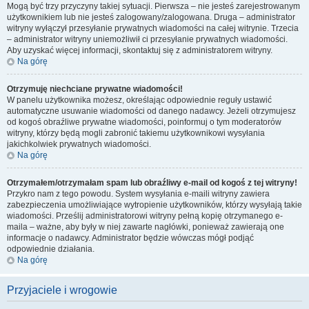
Mogą być trzy przyczyny takiej sytuacji. Pierwsza – nie jesteś zarejestrowanym
użytkownikiem lub nie jesteś zalogowany/zalogowana. Druga – administrator
witryny wyłączył przesyłanie prywatnych wiadomości na całej witrynie. Trzecia
– administrator witryny uniemożliwił ci przesyłanie prywatnych wiadomości.
Aby uzyskać więcej informacji, skontaktuj się z administratorem witryny.
Na górę
Otrzymuję niechciane prywatne wiadomości!
W panelu użytkownika możesz, określając odpowiednie reguły ustawić
automatyczne usuwanie wiadomości od danego nadawcy. Jeżeli otrzymujesz
od kogoś obraźliwe prywatne wiadomości, poinformuj o tym moderatorów
witryny, którzy będą mogli zabronić takiemu użytkownikowi wysyłania
jakichkolwiek prywatnych wiadomości.
Na górę
Otrzymałem/otrzymałam spam lub obraźliwy e-mail od kogoś z tej witryny!
Przykro nam z tego powodu. System wysyłania e-maili witryny zawiera
zabezpieczenia umożliwiające wytropienie użytkowników, którzy wysyłają takie
wiadomości. Prześlij administratorowi witryny pełną kopię otrzymanego e-
maila – ważne, aby były w niej zawarte nagłówki, ponieważ zawierają one
informacje o nadawcy. Administrator będzie wówczas mógł podjąć
odpowiednie działania.
Na górę
Przyjaciele i wrogowie