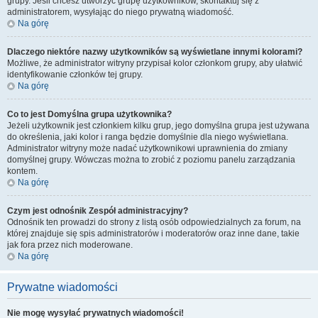
grupy. Jeśli chcesz utworzyć grupę użytkowników, skontaktuj się z
administratorem, wysyłając do niego prywatną wiadomość.
Na górę
Dlaczego niektóre nazwy użytkowników są wyświetlane innymi kolorami?
Możliwe, że administrator witryny przypisał kolor członkom grupy, aby ułatwić
identyfikowanie członków tej grupy.
Na górę
Co to jest
Domyślna grupa użytkownika
?
Jeżeli użytkownik jest członkiem kilku grup, jego domyślna grupa jest używana
do określenia, jaki kolor i ranga będzie domyślnie dla niego wyświetlana.
Administrator witryny może nadać użytkownikowi uprawnienia do zmiany
domyślnej grupy. Wówczas można to zrobić z poziomu panelu zarządzania
kontem.
Na górę
Czym jest odnośnik
Zespół administracyjny
?
Odnośnik ten prowadzi do strony z listą osób odpowiedzialnych za forum, na
której znajduje się spis administratorów i moderatorów oraz inne dane, takie
jak fora przez nich moderowane.
Na górę
Prywatne wiadomości
Nie mogę wysyłać prywatnych wiadomości!