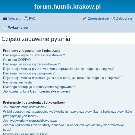
forum.hutnik.krakow.pl
Więcej…
FAQ
Zarejestruj się
Zaloguj się
Wykaz forów
Często zadawane pytania
Problemy z logowaniem i rejestracją
Dlaczego w ogóle muszę się rejestrować?
Co to jest COPPA?
Dlaczego nie mogę się zarejestrować?
Rejestracja została przeprowadzona poprawnie, ale nie mogę się zalogować!
Dlaczego nie mogę się zalogować?
Rejestracja została dokonana jakiś czas temu, ale teraz nie mogę się zalogować?!
Nie pamiętam hasła!
Dlaczego następuje automatyczne wylogowanie?
Jak działa funkcja
Usuń ciasteczka witryny
?
Preferencje i ustawienia użytkowników
Jak zmienić moje ustawienia?
W jaki sposób można zapobiec wyświetlaniu nazwy użytkownika na liście użytkowników
przeglądających forum?
Jest wyświetlany nieprawidłowy czas!
Została wykonana zmiana strefy czasowej, a nadal jest wyświetlany nieprawidłowy
czas!
Mojego języka nie ma na liście!