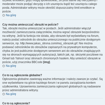
używać emotikon, gdyż mogą spowodować, że post stanie się nieczytelny i
moderator może podjąć decyzję o ich usunięciu bądź też usunięciu całego
posta. Administrator witryny może określić dopuszczalny limit emotikon w
poście.
Na górę
Czy można umieszczać obrazki w poście?
Tak, obrazki można umieszczać w postach. Jeśli administrator włączył
możliwość zamieszczania załączników, można wgrać obrazek bezpośrednio
na witrynę. Jeśli ta funkcja nie działa, aby obrazek był wyświetlany na forum,
należy podać odnośnik do obrazka umieszczonego na publicznie dostępnym
serwerze, np. http://www.jakas_strona.com/moj_obrazek.gif. Nie można
podawać odnośników do obrazków zapisanych na prywatnym komputerze,
chyba że jest publicznie dostępnym serwerem ani do obrazków znajdujących
się na stronach wymagających autoryzacji, takich jak, np. skrzynki pocztowe na
Gmail lub Yahoo! oraz stronach chronionych hasłem. Aby umieścić obrazek w
poście, użyj znacznika BBCode
[img]
.
Na górę
Co to są ogłoszenia globalne?
Ogłoszenia globalne zawierają ważne informacje i należy zawsze je czytać. Są
one wyświetlane na górze każdego forum i w panelu zarządzania kontem
użytkownika. Uprawnienia zamieszczania ogłoszeń globalnych są nadawane
przez administratora witryny.
Na górę
Co to są ogłoszenia?