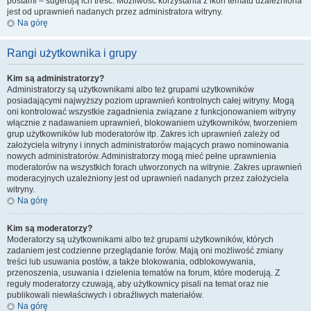
postami – sugerują ich treść. Możliwość korzystania z ikon tematu uzależniona
jest od uprawnień nadanych przez administratora witryny.
Na górę
Rangi użytkownika i grupy
Kim są administratorzy?
Administratorzy są użytkownikami albo też grupami użytkowników
posiadającymi najwyższy poziom uprawnień kontrolnych całej witryny. Mogą
oni kontrolować wszystkie zagadnienia związane z funkcjonowaniem witryny
włącznie z nadawaniem uprawnień, blokowaniem użytkowników, tworzeniem
grup użytkowników lub moderatorów itp. Zakres ich uprawnień zależy od
założyciela witryny i innych administratorów mających prawo nominowania
nowych administratorów. Administratorzy mogą mieć pełne uprawnienia
moderatorów na wszystkich forach utworzonych na witrynie. Zakres uprawnień
moderacyjnych uzależniony jest od uprawnień nadanych przez założyciela
witryny.
Na górę
Kim są moderatorzy?
Moderatorzy są użytkownikami albo też grupami użytkowników, których
zadaniem jest codzienne przeglądanie forów. Mają oni możliwość zmiany
treści lub usuwania postów, a także blokowania, odblokowywania,
przenoszenia, usuwania i dzielenia tematów na forum, które moderują. Z
reguły moderatorzy czuwają, aby użytkownicy pisali na temat oraz nie
publikowali niewłaściwych i obraźliwych materiałów.
Na górę