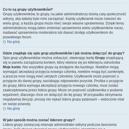
Co to są grupy użytkowników?
Grupy użytkowników, to grupy, na jakie administratorzy dzielą całą społeczność
witryny, aby łatwiej było nimi zarządzać. Każdy użytkownik może należeć do
wielu grup, a każda grupa może mieć swoje własne uprawnienia. Dzięki temu
administratorzy mogą łatwo zmieniać uprawnienia wielu użytkowników naraz,
nadawać uprawnienia moderatora lub dawać dostęp użytkownikom do
prywatnego forum.
Na górę
Gdzie znajduje się spis grup użytkowników i jak można dołączyć do grupy?
Spis grup użytkowników można zobaczyć, otwierając kartę
Grupy
znajdującą
się w panelu zarządzania kontem, który otwiera się po kliknięciu odnośnika
Moje konto
. Nie wszystkie grupy są dostępne dla każdego. Niektóre mogą
wymagać akceptacji przyjęcia nowego członka, niektóre mogą być zamknięte,
a jeszcze inne mogą mieć ukrytych członków. Użytkownik może poprosić o
przyjęcie do danej grupy, naciskając odpowiedni przycisk. Prośba o przyjęcie
do grupy, która wymaga akceptacji przyjęcia nowego członka, musi zostać
zaakceptowana przez lidera grupy. Może on poprosić użytkownika o podanie
wyjaśnień, dlaczego chce on dołączyć do tej grupy. W przypadku otrzymania
negatywnej decyzji, proszę nie nękać lidera grupy pytaniami – widocznie miał
on swoje powody.
Na górę
W jaki sposób można zostać liderem grupy?
Lidera grupy zazwyczaj mianuje administrator witryny podczas tworzenia