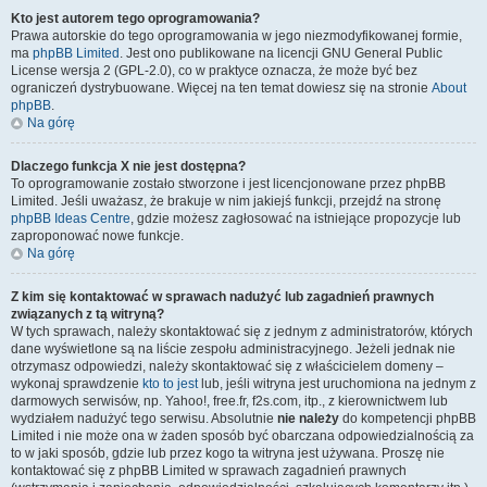
Kto jest autorem tego oprogramowania?
Prawa autorskie do tego oprogramowania w jego niezmodyfikowanej formie,
ma
phpBB Limited
. Jest ono publikowane na licencji GNU General Public
License wersja 2 (GPL-2.0), co w praktyce oznacza, że może być bez
ograniczeń dystrybuowane. Więcej na ten temat dowiesz się na stronie
About
phpBB
.
Na górę
Dlaczego funkcja X nie jest dostępna?
To oprogramowanie zostało stworzone i jest licencjonowane przez phpBB
Limited. Jeśli uważasz, że brakuje w nim jakiejś funkcji, przejdź na stronę
phpBB Ideas Centre
, gdzie możesz zagłosować na istniejące propozycje lub
zaproponować nowe funkcje.
Na górę
Z kim się kontaktować w sprawach nadużyć lub zagadnień prawnych
związanych z tą witryną?
W tych sprawach, należy skontaktować się z jednym z administratorów, których
dane wyświetlone są na liście zespołu administracyjnego. Jeżeli jednak nie
otrzymasz odpowiedzi, należy skontaktować się z właścicielem domeny –
wykonaj sprawdzenie
kto to jest
lub, jeśli witryna jest uruchomiona na jednym z
darmowych serwisów, np. Yahoo!, free.fr, f2s.com, itp., z kierownictwem lub
wydziałem nadużyć tego serwisu. Absolutnie
nie należy
do kompetencji phpBB
Limited i nie może ona w żaden sposób być obarczana odpowiedzialnością za
to w jaki sposób, gdzie lub przez kogo ta witryna jest używana. Proszę nie
kontaktować się z phpBB Limited w sprawach zagadnień prawnych