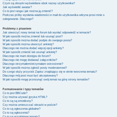
Czym są obrazki wyświetlane obok nazwy użytkownika?
Jak wyświetlić awatar?
Co to jest ranga i jak można ją zmienić?
Podczas próby wysłania wiadomości e-mail do użytkownika witryna prosi mnie o
zalogowanie. Dlaczego?
Problemy z pisaniem
Jak utworzyć nowy temat na forum lub wysłać odpowiedź w temacie?
W jaki sposób można zmienić lub usunąć post?
W jaki sposób można dodać podpis do swojego posta?
W jaki sposób można utworzyć ankietę?
Dlaczego nie można dodać więcej opcji ankiety?
W jaki sposób zmienić lub usunąć ankietę?
Dlaczego nie mam dostępu do forum?
Dlaczego nie mogę dodawać załączników?
Dlaczego otrzymałem/otrzymałam ostrzeżenie?
W jaki sposób można zgłosić posty moderatorowi?
Do czego służy przycisk
Zapisz
znajdujący się w oknie tworzenia tematu?
Dlaczego mój post musi być akceptowany?
W jaki sposób mogę przesunąć swój temat na górę strony tematów?
Formatowanie i typy tematów
Co to jest BBCode?
Czy można używać języka HTML?
Co to są są emotikony?
Czy można umieszczać obrazki w poście?
Co to są ogłoszenia globalne?
Co to są ogłoszenia?
Co to są przyklejone tematy?