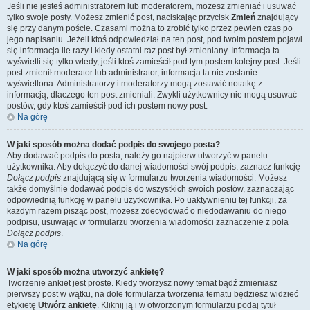
Jeśli nie jesteś administratorem lub moderatorem, możesz zmieniać i usuwać
tylko swoje posty. Możesz zmienić post, naciskając przycisk
Zmień
znajdujący
się przy danym poście. Czasami można to zrobić tylko przez pewien czas po
jego napisaniu. Jeżeli ktoś odpowiedział na ten post, pod twoim postem pojawi
się informacja ile razy i kiedy ostatni raz post był zmieniany. Informacja ta
wyświetli się tylko wtedy, jeśli ktoś zamieścił pod tym postem kolejny post. Jeśli
post zmienił moderator lub administrator, informacja ta nie zostanie
wyświetlona. Administratorzy i moderatorzy mogą zostawić notatkę z
informacją, dlaczego ten post zmieniali. Zwykli użytkownicy nie mogą usuwać
postów, gdy ktoś zamieścił pod ich postem nowy post.
Na górę
W jaki sposób można dodać podpis do swojego posta?
Aby dodawać podpis do posta, należy go najpierw utworzyć w panelu
użytkownika. Aby dołączyć do danej wiadomości swój podpis, zaznacz funkcję
Dołącz podpis
znajdującą się w formularzu tworzenia wiadomości. Możesz
także domyślnie dodawać podpis do wszystkich swoich postów, zaznaczając
odpowiednią funkcję w panelu użytkownika. Po uaktywnieniu tej funkcji, za
każdym razem pisząc post, możesz zdecydować o niedodawaniu do niego
podpisu, usuwając w formularzu tworzenia wiadomości zaznaczenie z pola
Dołącz podpis
.
Na górę
W jaki sposób można utworzyć ankietę?
Tworzenie ankiet jest proste. Kiedy tworzysz nowy temat bądź zmieniasz
pierwszy post w wątku, na dole formularza tworzenia tematu będziesz widzieć
etykietę
Utwórz ankietę
. Kliknij ją i w otworzonym formularzu podaj tytuł