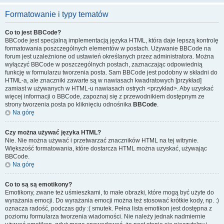
Formatowanie i typy tematów
Co to jest BBCode?
BBCode jest specjalną implementacją języka HTML, która daje lepszą kontrolę
formatowania poszczególnych elementów w postach. Używanie BBCode na
forum jest uzależnione od ustawień określanych przez administratora. Można
wyłączyć BBCode w poszczególnych postach, zaznaczając odpowiednią
funkcję w formularzu tworzenia posta. Sam BBCode jest podobny w składni do
HTML-a, ale znaczniki zawarte są w nawiasach kwadratowych [przykład]
zamiast w używanych w HTML-u nawiasach ostrych <przykład>. Aby uzyskać
więcej informacji o BBCode, zapoznaj się z przewodnikiem dostępnym ze
strony tworzenia posta po kliknięciu odnośnika
BBCode
.
Na górę
Czy można używać języka HTML?
Nie. Nie można używać i przetwarzać znaczników HTML na tej witrynie.
Większość formatowania, które dostarcza HTML można uzyskać, używając
BBCode.
Na górę
Co to są są emotikony?
Emotikony, zwane też uśmieszkami, to małe obrazki, które mogą być użyte do
wyrażania emocji. Do wyrażania emocji można też stosować krótkie kody, np. :)
oznacza radość, podczas gdy :( smutek. Pełna lista emotikon jest dostępna z
poziomu formularza tworzenia wiadomości. Nie należy jednak nadmiernie