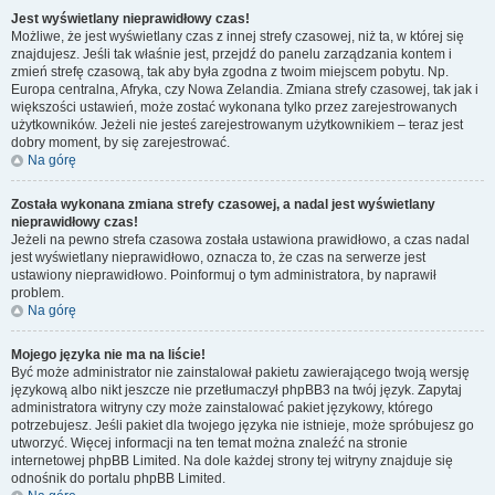
Jest wyświetlany nieprawidłowy czas!
Możliwe, że jest wyświetlany czas z innej strefy czasowej, niż ta, w której się
znajdujesz. Jeśli tak właśnie jest, przejdź do panelu zarządzania kontem i
zmień strefę czasową, tak aby była zgodna z twoim miejscem pobytu. Np.
Europa centralna, Afryka, czy Nowa Zelandia. Zmiana strefy czasowej, tak jak i
większości ustawień, może zostać wykonana tylko przez zarejestrowanych
użytkowników. Jeżeli nie jesteś zarejestrowanym użytkownikiem – teraz jest
dobry moment, by się zarejestrować.
Na górę
Została wykonana zmiana strefy czasowej, a nadal jest wyświetlany
nieprawidłowy czas!
Jeżeli na pewno strefa czasowa została ustawiona prawidłowo, a czas nadal
jest wyświetlany nieprawidłowo, oznacza to, że czas na serwerze jest
ustawiony nieprawidłowo. Poinformuj o tym administratora, by naprawił
problem.
Na górę
Mojego języka nie ma na liście!
Być może administrator nie zainstalował pakietu zawierającego twoją wersję
językową albo nikt jeszcze nie przetłumaczył phpBB3 na twój język. Zapytaj
administratora witryny czy może zainstalować pakiet językowy, którego
potrzebujesz. Jeśli pakiet dla twojego języka nie istnieje, może spróbujesz go
utworzyć. Więcej informacji na ten temat można znaleźć na stronie
internetowej phpBB Limited. Na dole każdej strony tej witryny znajduje się
odnośnik do portalu phpBB Limited.