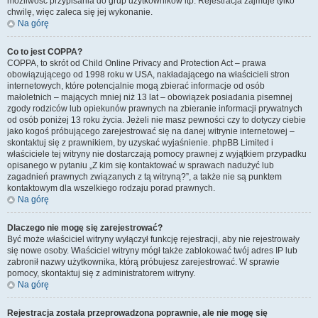
możliwość przypisania do grup użytkowników itp. Rejestracja zajmuje tylko
chwilę, więc zaleca się jej wykonanie.
Na górę
Co to jest COPPA?
COPPA, to skrót od Child Online Privacy and Protection Act – prawa
obowiązującego od 1998 roku w USA, nakładającego na właścicieli stron
internetowych, które potencjalnie mogą zbierać informacje od osób
małoletnich – mających mniej niż 13 lat – obowiązek posiadania pisemnej
zgody rodziców lub opiekunów prawnych na zbieranie informacji prywatnych
od osób poniżej 13 roku życia. Jeżeli nie masz pewności czy to dotyczy ciebie
jako kogoś próbującego zarejestrować się na danej witrynie internetowej –
skontaktuj się z prawnikiem, by uzyskać wyjaśnienie. phpBB Limited i
właściciele tej witryny nie dostarczają pomocy prawnej z wyjątkiem przypadku
opisanego w pytaniu „Z kim się kontaktować w sprawach nadużyć lub
zagadnień prawnych związanych z tą witryną?”, a także nie są punktem
kontaktowym dla wszelkiego rodzaju porad prawnych.
Na górę
Dlaczego nie mogę się zarejestrować?
Być może właściciel witryny wyłączył funkcję rejestracji, aby nie rejestrowały
się nowe osoby. Właściciel witryny mógł także zablokować twój adres IP lub
zabronił nazwy użytkownika, którą próbujesz zarejestrować. W sprawie
pomocy, skontaktuj się z administratorem witryny.
Na górę
Rejestracja została przeprowadzona poprawnie, ale nie mogę się