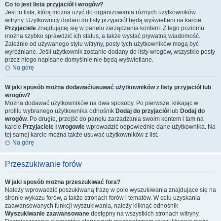
Co to jest lista przyjaciół i wrogów?
Jest to lista, którą można użyć do organizowania różnych użytkowników
witryny. Użytkownicy dodani do listy przyjaciół będą wyświetleni na karcie
Przyjaciele
znajdującej się w panelu zarządzania kontem. Z tego poziomu
można szybko sprawdzić ich status, a także wysłać prywatną wiadomość.
Zależnie od używanego stylu witryny, posty tych użytkowników mogą być
wyróżniane. Jeśli użytkownik zostanie dodany do listy wrogów, wszystkie posty
przez niego napisane domyślnie nie będą wyświetlane.
Na górę
W jaki sposób można dodawać/usuwać użytkowników z listy przyjaciół lub
wrogów?
Można dodawać użytkowników na dwa sposoby. Po pierwsze, klikając w
profilu wybranego użytkownika odnośnik
Dodaj do przyjaciół
lub
Dodaj do
wrogów
. Po drugie, przejść do panelu zarządzania swoim kontem i tam na
karcie
Przyjaciele i wrogowie
wprowadzić odpowiednie dane użytkownika. Na
tej samej karcie można także usuwać użytkowników z list.
Na górę
Przeszukiwanie forów
W jaki sposób można przeszukiwać fora?
Należy wprowadzić poszukiwaną frazę w pole wyszukiwania znajdujące się na
stronie wykazu forów, a także stronach forów i tematów. W celu uzyskania
zaawansowanych funkcji wyszukiwania, należy kliknąć odnośnik
Wyszukiwanie zaawansowane
dostępny na wszystkich stronach witryny.