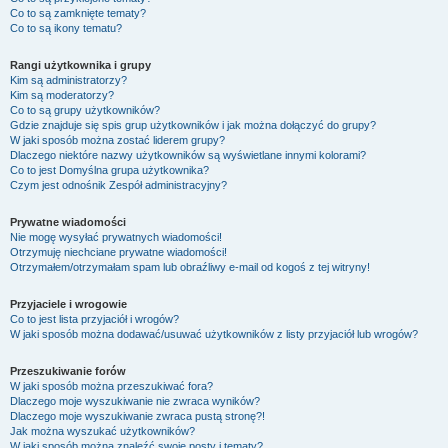
Co to są zamknięte tematy?
Co to są ikony tematu?
Rangi użytkownika i grupy
Kim są administratorzy?
Kim są moderatorzy?
Co to są grupy użytkowników?
Gdzie znajduje się spis grup użytkowników i jak można dołączyć do grupy?
W jaki sposób można zostać liderem grupy?
Dlaczego niektóre nazwy użytkowników są wyświetlane innymi kolorami?
Co to jest
Domyślna grupa użytkownika
?
Czym jest odnośnik
Zespół administracyjny
?
Prywatne wiadomości
Nie mogę wysyłać prywatnych wiadomości!
Otrzymuję niechciane prywatne wiadomości!
Otrzymałem/otrzymałam spam lub obraźliwy e-mail od kogoś z tej witryny!
Przyjaciele i wrogowie
Co to jest lista przyjaciół i wrogów?
W jaki sposób można dodawać/usuwać użytkowników z listy przyjaciół lub wrogów?
Przeszukiwanie forów
W jaki sposób można przeszukiwać fora?
Dlaczego moje wyszukiwanie nie zwraca wyników?
Dlaczego moje wyszukiwanie zwraca pustą stronę?!
Jak można wyszukać użytkowników?
W jaki sposób można znaleźć swoje posty i tematy?