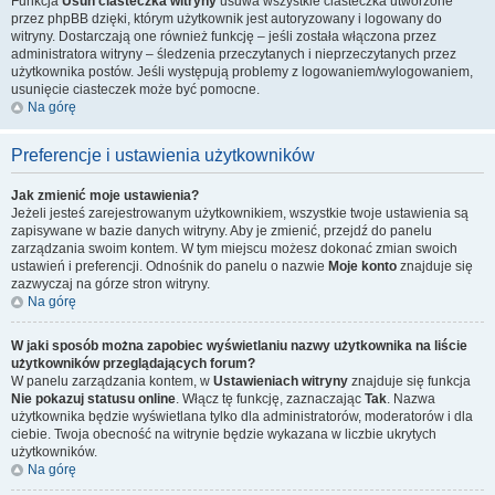
Funkcja
Usuń ciasteczka witryny
usuwa wszystkie ciasteczka utworzone
przez phpBB dzięki, którym użytkownik jest autoryzowany i logowany do
witryny. Dostarczają one również funkcję – jeśli została włączona przez
administratora witryny – śledzenia przeczytanych i nieprzeczytanych przez
użytkownika postów. Jeśli występują problemy z logowaniem/wylogowaniem,
usunięcie ciasteczek może być pomocne.
Na górę
Preferencje i ustawienia użytkowników
Jak zmienić moje ustawienia?
Jeżeli jesteś zarejestrowanym użytkownikiem, wszystkie twoje ustawienia są
zapisywane w bazie danych witryny. Aby je zmienić, przejdź do panelu
zarządzania swoim kontem. W tym miejscu możesz dokonać zmian swoich
ustawień i preferencji. Odnośnik do panelu o nazwie
Moje konto
znajduje się
zazwyczaj na górze stron witryny.
Na górę
W jaki sposób można zapobiec wyświetlaniu nazwy użytkownika na liście
użytkowników przeglądających forum?
W panelu zarządzania kontem, w
Ustawieniach witryny
znajduje się funkcja
Nie pokazuj statusu online
. Włącz tę funkcję, zaznaczając
Tak
. Nazwa
użytkownika będzie wyświetlana tylko dla administratorów, moderatorów i dla
ciebie. Twoja obecność na witrynie będzie wykazana w liczbie ukrytych
użytkowników.
Na górę