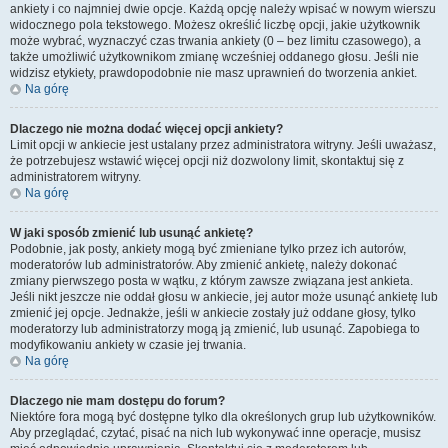
ankiety i co najmniej dwie opcje. Każdą opcję należy wpisać w nowym wierszu
widocznego pola tekstowego. Możesz określić liczbę opcji, jakie użytkownik
może wybrać, wyznaczyć czas trwania ankiety (0 – bez limitu czasowego), a
także umożliwić użytkownikom zmianę wcześniej oddanego głosu. Jeśli nie
widzisz etykiety, prawdopodobnie nie masz uprawnień do tworzenia ankiet.
Na górę
Dlaczego nie można dodać więcej opcji ankiety?
Limit opcji w ankiecie jest ustalany przez administratora witryny. Jeśli uważasz,
że potrzebujesz wstawić więcej opcji niż dozwolony limit, skontaktuj się z
administratorem witryny.
Na górę
W jaki sposób zmienić lub usunąć ankietę?
Podobnie, jak posty, ankiety mogą być zmieniane tylko przez ich autorów,
moderatorów lub administratorów. Aby zmienić ankietę, należy dokonać
zmiany pierwszego posta w wątku, z którym zawsze związana jest ankieta.
Jeśli nikt jeszcze nie oddał głosu w ankiecie, jej autor może usunąć ankietę lub
zmienić jej opcje. Jednakże, jeśli w ankiecie zostały już oddane głosy, tylko
moderatorzy lub administratorzy mogą ją zmienić, lub usunąć. Zapobiega to
modyfikowaniu ankiety w czasie jej trwania.
Na górę
Dlaczego nie mam dostępu do forum?
Niektóre fora mogą być dostępne tylko dla określonych grup lub użytkowników.
Aby przeglądać, czytać, pisać na nich lub wykonywać inne operacje, musisz