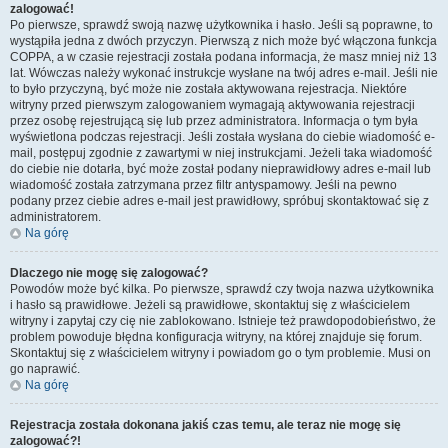
zalogować!
Po pierwsze, sprawdź swoją nazwę użytkownika i hasło. Jeśli są poprawne, to
wystąpiła jedna z dwóch przyczyn. Pierwszą z nich może być włączona funkcja
COPPA, a w czasie rejestracji została podana informacja, że masz mniej niż 13
lat. Wówczas należy wykonać instrukcje wysłane na twój adres e-mail. Jeśli nie
to było przyczyną, być może nie została aktywowana rejestracja. Niektóre
witryny przed pierwszym zalogowaniem wymagają aktywowania rejestracji
przez osobę rejestrującą się lub przez administratora. Informacja o tym była
wyświetlona podczas rejestracji. Jeśli została wysłana do ciebie wiadomość e-
mail, postępuj zgodnie z zawartymi w niej instrukcjami. Jeżeli taka wiadomość
do ciebie nie dotarła, być może został podany nieprawidłowy adres e-mail lub
wiadomość została zatrzymana przez filtr antyspamowy. Jeśli na pewno
podany przez ciebie adres e-mail jest prawidłowy, spróbuj skontaktować się z
administratorem.
Na górę
Dlaczego nie mogę się zalogować?
Powodów może być kilka. Po pierwsze, sprawdź czy twoja nazwa użytkownika
i hasło są prawidłowe. Jeżeli są prawidłowe, skontaktuj się z właścicielem
witryny i zapytaj czy cię nie zablokowano. Istnieje też prawdopodobieństwo, że
problem powoduje błędna konfiguracja witryny, na której znajduje się forum.
Skontaktuj się z właścicielem witryny i powiadom go o tym problemie. Musi on
go naprawić.
Na górę
Rejestracja została dokonana jakiś czas temu, ale teraz nie mogę się
zalogować?!