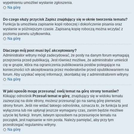
wypełnieniu umożliwi wysłanie zgłoszenia.
Na górę
Do czego służy przycisk
Zapisz
znajdujący się w oknie tworzenia tematu?
Funkcja ta umożliwia zapisanie kopii roboczej i dokończenie pisania oraz
wysłanie w późniejszym czasie. Zapisaną kopię roboczą można wczytać z
poziomu panelu użytkownika.
Na górę
Dlaczego mój post musi być akceptowany?
Administrator witryny mógł zadecydować, że posty na danym forum wymagają
przejrzenia przed publikacją. Jest również możliwe, że administrator umieścił
cię w grupie, która ma ograniczenia publikowania postów polegające na
konieczności ich akceptowania przez moderatorów przed opublikowaniem na
forum. Aby uzyskać więcej informacji, skontaktuj się z administratorem witryny.
Na górę
W jaki sposób mogę przesunąć swój temat na górę strony tematów?
Klikając odnośnik
Przesuń temat w górę
, znajdujący się w widoku tematu
zazwyczaj na dole strony, możesz przesunąć go na samą górę pierwszej
strony forum. Jeśli nie widać takiego odnośnika, oznacza to, że funkcja ta jest
wyłączona lub nie upłynął jeszcze wymagany czas, zanim będzie możliwe
użycie tej funkcji. Innym, łatwym sposobem na przesunięcie tematu na
początek, jest napisanie w nim posta. Należy pamiętać, aby przy tym
przestrzegać regulaminu witryny.
Na górę