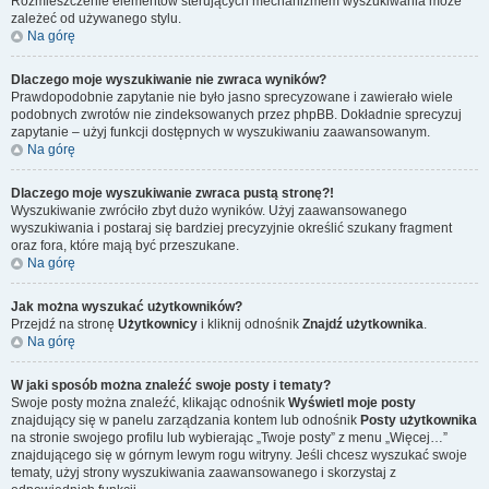
Rozmieszczenie elementów sterujących mechanizmem wyszukiwania może
zależeć od używanego stylu.
Na górę
Dlaczego moje wyszukiwanie nie zwraca wyników?
Prawdopodobnie zapytanie nie było jasno sprecyzowane i zawierało wiele
podobnych zwrotów nie zindeksowanych przez phpBB. Dokładnie sprecyzuj
zapytanie – użyj funkcji dostępnych w wyszukiwaniu zaawansowanym.
Na górę
Dlaczego moje wyszukiwanie zwraca pustą stronę?!
Wyszukiwanie zwróciło zbyt dużo wyników. Użyj zaawansowanego
wyszukiwania i postaraj się bardziej precyzyjnie określić szukany fragment
oraz fora, które mają być przeszukane.
Na górę
Jak można wyszukać użytkowników?
Przejdź na stronę
Użytkownicy
i kliknij odnośnik
Znajdź użytkownika
.
Na górę
W jaki sposób można znaleźć swoje posty i tematy?
Swoje posty można znaleźć, klikając odnośnik
Wyświetl moje posty
znajdujący się w panelu zarządzania kontem lub odnośnik
Posty użytkownika
na stronie swojego profilu lub wybierając „Twoje posty” z menu „Więcej…”
znajdującego się w górnym lewym rogu witryny. Jeśli chcesz wyszukać swoje
tematy, użyj strony wyszukiwania zaawansowanego i skorzystaj z