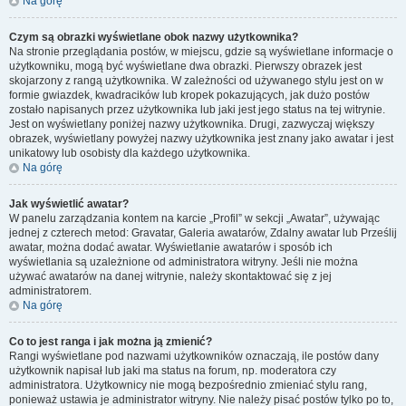
Na górę
Czym są obrazki wyświetlane obok nazwy użytkownika?
Na stronie przeglądania postów, w miejscu, gdzie są wyświetlane informacje o
użytkowniku, mogą być wyświetlane dwa obrazki. Pierwszy obrazek jest
skojarzony z rangą użytkownika. W zależności od używanego stylu jest on w
formie gwiazdek, kwadracików lub kropek pokazujących, jak dużo postów
zostało napisanych przez użytkownika lub jaki jest jego status na tej witrynie.
Jest on wyświetlany poniżej nazwy użytkownika. Drugi, zazwyczaj większy
obrazek, wyświetlany powyżej nazwy użytkownika jest znany jako awatar i jest
unikatowy lub osobisty dla każdego użytkownika.
Na górę
Jak wyświetlić awatar?
W panelu zarządzania kontem na karcie „Profil” w sekcji „Awatar”, używając
jednej z czterech metod: Gravatar, Galeria awatarów, Zdalny awatar lub Prześlij
awatar, można dodać awatar. Wyświetlanie awatarów i sposób ich
wyświetlania są uzależnione od administratora witryny. Jeśli nie można
używać awatarów na danej witrynie, należy skontaktować się z jej
administratorem.
Na górę
Co to jest ranga i jak można ją zmienić?
Rangi wyświetlane pod nazwami użytkowników oznaczają, ile postów dany
użytkownik napisał lub jaki ma status na forum, np. moderatora czy
administratora. Użytkownicy nie mogą bezpośrednio zmieniać stylu rang,
ponieważ ustawia je administrator witryny. Nie należy pisać postów tylko po to,