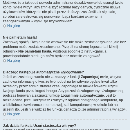
Możliwe, że z jakiegoś powodu administrator dezaktywował lub usunął twoje
konto. Wiele witryn, aby zmniejszyć rozmiar bazy danych, cyklicznie usuwa
użytkowników, którzy nic nie pisali przez dłuższy czas. Jeśli tak się stało,
spróbuj zarejestrować się ponownie i bądź bardziej aktywnym i
zaangażowanym w dyskusje użytkownikiem.
Na górę
Nie pamiętam hasła!
Zachowaj spokój! Twoje hasło wprawdzie nie może zostać odzyskane, ale bez
problemu może zostać zresetowane. Przejdź na stronę logowania i kliknij
odnośnik
Nie pamiętam hasła
. Postępuj zgodnie z instrukcjami, a
prawdopodobnie niedługo znów będziesz móc się zalogować.
Na górę
Dlaczego następuje automatyczne wylogowanie?
Jeżeli w czasie logowania nie zaznaczysz funkcji
Zapamiętaj mnie
, witryna
zachowa informację o tym, że twój pobyt na tej witrynie będzie trwał tylko
określony przez administratora czas. Zapobiega to niewłaściwemu użyciu
twojego konta przez kogoś innego. Aby pozostać zalogowanym/zalogowaną,
podczas logowania zaznacz funkcję
Loguj mnie automatycznie
. Jest to
niezalecane, jeżeli korzystasz z witryny z ogólnie dostępnego komputera, np.
w bibliotece, kawiarence internetowej, sali komputerowej w szkole lub na
uczelni itp. Jeśli nie widzisz tej funkcji, oznacza to, że administrator ją wyłączył.
Na górę
Jak działa funkcja
Usuń ciasteczka witryny
?