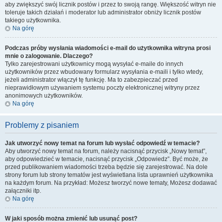
aby zwiększyć swój licznik postów i przez to swoją rangę. Większość witryn nie
toleruje takich działań i moderator lub administrator obniży licznik postów
takiego użytkownika.
Na górę
Podczas próby wysłania wiadomości e-mail do użytkownika witryna prosi
mnie o zalogowanie. Dlaczego?
Tylko zarejestrowani użytkownicy mogą wysyłać e-maile do innych
użytkowników przez wbudowany formularz wysyłania e-maili i tylko wtedy,
jeżeli administrator włączył tę funkcję. Ma to zabezpieczać przed
nieprawidłowym używaniem systemu poczty elektronicznej witryny przez
anonimowych użytkowników.
Na górę
Problemy z pisaniem
Jak utworzyć nowy temat na forum lub wysłać odpowiedź w temacie?
Aby utworzyć nowy temat na forum, należy nacisnąć przycisk „Nowy temat”,
aby odpowiedzieć w temacie, nacisnąć przycisk „Odpowiedz”. Być może, że
przed publikowaniem wiadomości trzeba będzie się zarejestrować. Na dole
strony forum lub strony tematów jest wyświetlana lista uprawnień użytkownika
na każdym forum. Na przykład: Możesz tworzyć nowe tematy, Możesz dodawać
załączniki itp.
Na górę
W jaki sposób można zmienić lub usunąć post?