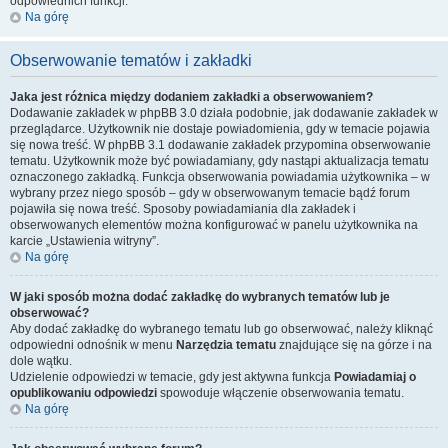
odpowiednich funkcji.
Na górę
Obserwowanie tematów i zakładki
Jaka jest różnica między dodaniem zakładki a obserwowaniem?
Dodawanie zakładek w phpBB 3.0 działa podobnie, jak dodawanie zakładek w
przeglądarce. Użytkownik nie dostaje powiadomienia, gdy w temacie pojawia
się nowa treść. W phpBB 3.1 dodawanie zakładek przypomina obserwowanie
tematu. Użytkownik może być powiadamiany, gdy nastąpi aktualizacja tematu
oznaczonego zakładką. Funkcja obserwowania powiadamia użytkownika – w
wybrany przez niego sposób – gdy w obserwowanym temacie bądź forum
pojawiła się nowa treść. Sposoby powiadamiania dla zakładek i
obserwowanych elementów można konfigurować w panelu użytkownika na
karcie „Ustawienia witryny”.
Na górę
W jaki sposób można dodać zakładkę do wybranych tematów lub je
obserwować?
Aby dodać zakładkę do wybranego tematu lub go obserwować, należy kliknąć
odpowiedni odnośnik w menu
Narzędzia tematu
znajdujące się na górze i na
dole wątku.
Udzielenie odpowiedzi w temacie, gdy jest aktywna funkcja
Powiadamiaj o
opublikowaniu odpowiedzi
spowoduje włączenie obserwowania tematu.
Na górę