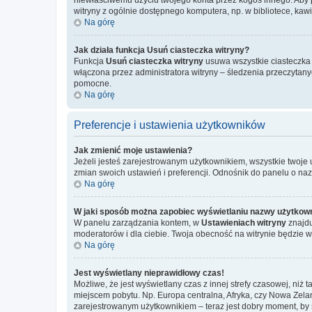
witryny z ogólnie dostępnego komputera, np. w bibliotece, kawiar
Na górę
Jak działa funkcja
Usuń ciasteczka witryny
?
Funkcja
Usuń ciasteczka witryny
usuwa wszystkie ciasteczka u
włączona przez administratora witryny – śledzenia przeczytan
pomocne.
Na górę
Preferencje i ustawienia użytkowników
Jak zmienić moje ustawienia?
Jeżeli jesteś zarejestrowanym użytkownikiem, wszystkie twoje
zmian swoich ustawień i preferencji. Odnośnik do panelu o na
Na górę
W jaki sposób można zapobiec wyświetlaniu nazwy użytkown
W panelu zarządzania kontem, w
Ustawieniach witryny
znajdu
moderatorów i dla ciebie. Twoja obecność na witrynie będzie 
Na górę
Jest wyświetlany nieprawidłowy czas!
Możliwe, że jest wyświetlany czas z innej strefy czasowej, niż 
miejscem pobytu. Np. Europa centralna, Afryka, czy Nowa Zelan
zarejestrowanym użytkownikiem – teraz jest dobry moment, by 