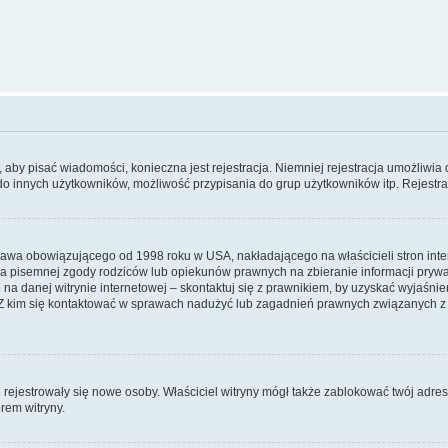
y, aby pisać wiadomości, konieczna jest rejestracja. Niemniej rejestracja umożliwia
do innych użytkowników, możliwość przypisania do grup użytkowników itp. Rejestracj
prawa obowiązującego od 1998 roku w USA, nakładającego na właścicieli stron int
ia pisemnej zgody rodziców lub opiekunów prawnych na zbieranie informacji prywa
na danej witrynie internetowej – skontaktuj się z prawnikiem, by uzyskać wyjaśnieni
 kim się kontaktować w sprawach nadużyć lub zagadnień prawnych związanych z t
ie rejestrowały się nowe osoby. Właściciel witryny mógł także zablokować twój adre
rem witryny.