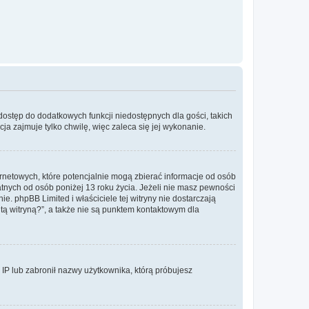
 dostęp do dodatkowych funkcji niedostępnych dla gości, takich
a zajmuje tylko chwilę, więc zaleca się jej wykonanie.
ernetowych, które potencjalnie mogą zbierać informacje od osób
tnych od osób poniżej 13 roku życia. Jeżeli nie masz pewności
e. phpBB Limited i właściciele tej witryny nie dostarczają
ą witryną?”, a także nie są punktem kontaktowym dla
s IP lub zabronił nazwy użytkownika, którą próbujesz