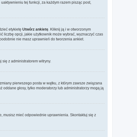
aktywnieniu tej funkcji, za każdym razem pisząc post,
dzieć etykietę
Utwórz ankietę
. Kliknij ją i w otworzonym
ić liczbę opcji, jakie użytkownik może wybrać, wyznaczyć czas
dopodobnie nie masz uprawnień do tworzenia ankiet.
j się z administratorem witryny.
ać zmiany pierwszego posta w wątku, z którym zawsze związana
 już oddane głosy, tylko moderatorzy lub administratorzy mogą ją
je, musisz mieć odpowiednie uprawnienia. Skontaktuj się z