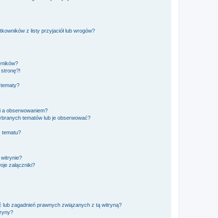
owników z listy przyjaciół lub wrogów?
yników?
stronę?!
 tematy?
ki a obserwowaniem?
ybranych tematów lub je obserwować?
, tematu?
 witrynie?
je załączniki?
 lub zagadnień prawnych związanych z tą witryną?
tryny?