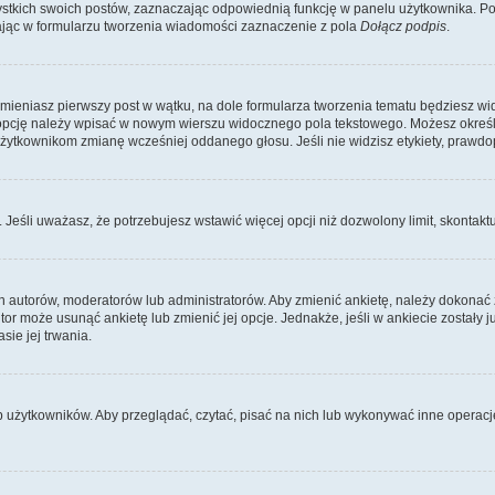
kich swoich postów, zaznaczając odpowiednią funkcję w panelu użytkownika. Po u
ąc w formularzu tworzenia wiadomości zaznaczenie z pola
Dołącz podpis
.
zmieniasz pierwszy post w wątku, na dole formularza tworzenia tematu będziesz wi
dą opcję należy wpisać w nowym wierszu widocznego pola tekstowego. Możesz określ
 użytkownikom zmianę wcześniej oddanego głosu. Jeśli nie widzisz etykiety, praw
y. Jeśli uważasz, że potrzebujesz wstawić więcej opcji niż dozwolony limit, skontaktu
ich autorów, moderatorów lub administratorów. Aby zmienić ankietę, należy dokon
 autor może usunąć ankietę lub zmienić jej opcje. Jednakże, jeśli w ankiecie zostały
sie jej trwania.
b użytkowników. Aby przeglądać, czytać, pisać na nich lub wykonywać inne operac