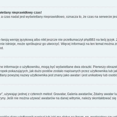
wietlany nieprawidłowy czas!
a czas nadal jest wyświetlany nieprawidłowo, oznacza to, że czas na serwerze jes
 twoją wersję językową albo nikt jeszcze nie przetłumaczył phpBB3 na twój język. 
a nie istnieje, może spróbujesz go utworzyć. Więcej informacji na ten temat można 
ed.
ane informacje o użytkowniku, mogą być wyświetlane dwa obrazki. Pierwszy obrazek
pek pokazujących, jak dużo postów zostało napisanych przez użytkownika lub jaki j
lany powyżej nazwy użytkownika jest znany jako awatar i jest unikatowy lub osobi
ar”, używając jednej z czterech metod: Gravatar, Galeria awatarów, Zdalny awatar 
ryny. Jeśli nie można używać awatarów na danej witrynie, należy skontaktować się 
stów dany użytkownik napisał lub jaki ma status na forum, np. moderatora czy a