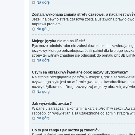
Na górę
Została wykonana zmiana strefy czasowej, a nadal jest wyś
Jeżeli na pewno strefa czasowa została ustawiona prawidłowo, 
naprawił problem.
Na górę
Mojego języka nie ma na liście!
Być może administrator nie zainstalował pakietu zawierającego
językowy, którego potrzebujesz. Jeśli pakiet dla twojego język
strony tej witryny znajduje się odnośnik do portalu phpBB Limit
Na górę
Czym są obrazki wyświetlane obok nazwy użytkownika?
Na stronie przeglądania postów, w miejscu, gdzie są wyświetl
używanego stylu jest on w formie gwiazdek, kwadracików lub kro
nazwy użytkownika. Drugi, zazwyczaj większy obrazek, wyświet
Na górę
Jak wyświetlić awatar?
W panelu zarządzania kontem na karcie „Profil” w sekcji „Awat
i sposób ich wyświetlania są uzależnione od administratora wit
Na górę
Co to jest ranga i jak można ją zmienić?
Rangi wyświetlane pod nazwami użytkowników oznaczają, ile po