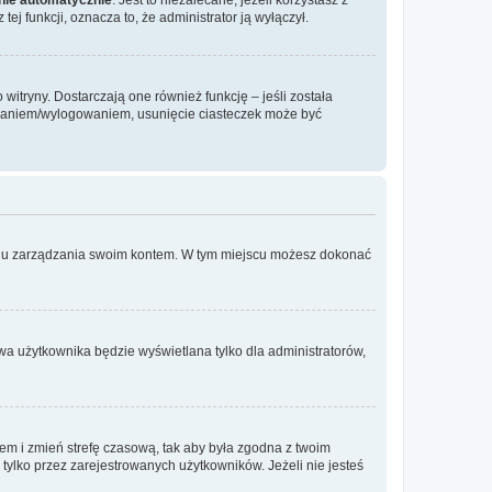
ej funkcji, oznacza to, że administrator ją wyłączył.
itryny. Dostarczają one również funkcję – jeśli została
gowaniem/wylogowaniem, usunięcie ciasteczek może być
anelu zarządzania swoim kontem. W tym miejscu możesz dokonać
wa użytkownika będzie wyświetlana tylko dla administratorów,
ontem i zmień strefę czasową, tak aby była zgodna z twoim
tylko przez zarejestrowanych użytkowników. Jeżeli nie jesteś