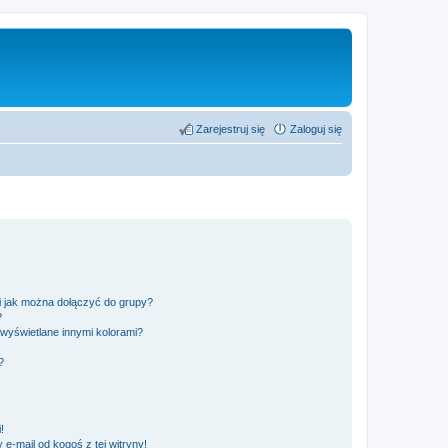
Zarejestruj się
Zaloguj się
 i jak można dołączyć do grupy?
?
wyświetlane innymi kolorami?
?
!
e-mail od kogoś z tej witryny!