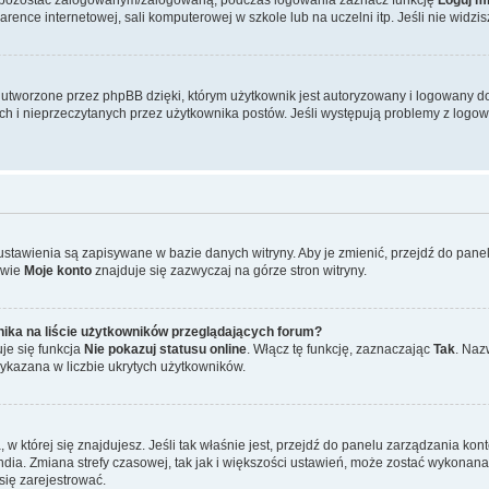
ence internetowej, sali komputerowej w szkole lub na uczelni itp. Jeśli nie widzisz t
tworzone przez phpBB dzięki, którym użytkownik jest autoryzowany i logowany do w
ych i nieprzeczytanych przez użytkownika postów. Jeśli występują problemy z lo
 ustawienia są zapisywane w bazie danych witryny. Aby je zmienić, przejdź do p
zwie
Moje konto
znajduje się zazwyczaj na górze stron witryny.
ika na liście użytkowników przeglądających forum?
je się funkcja
Nie pokazuj statusu online
. Włącz tę funkcję, zaznaczając
Tak
. Naz
wykazana w liczbie ukrytych użytkowników.
ta, w której się znajdujesz. Jeśli tak właśnie jest, przejdź do panelu zarządzania k
dia. Zmiana strefy czasowej, tak jak i większości ustawień, może zostać wykonana 
się zarejestrować.