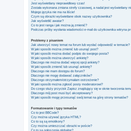
Jest wyświetlany nieprawidłowy czas!
Została wykonana zmiana strefy czasowej, a nadal jest wyświetlany n
Mojego języka nie ma na liście!
Czym są obrazki wyświetlane obok nazwy użytkownika?
Jak wyświetlić awatar?
Co to jest ranga i jak można ją zmienić?
Podczas próby wysłania wiadomości e-mail do użytkownika witryna pr
Problemy z pisaniem
Jak utworzyć nowy temat na forum lub wysłać odpowiedź w temacie?
W jaki sposób można zmienić lub usunąć post?
W jaki sposób można dodać podpis do swojego posta?
W jaki sposób można utworzyć ankietę?
Dlaczego nie można dodać więcej opcji ankiety?
W jaki sposób zmienić lub usunąć ankietę?
Dlaczego nie mam dostępu do forum?
Dlaczego nie mogę dodawać załączników?
Dlaczego otrzymałem/otrzymałam ostrzeżenie?
W jaki sposób można zgłosić posty moderatorowi?
Do czego służy przycisk
Zapisz
znajdujący się w oknie tworzenia tem
Dlaczego mój post musi być akceptowany?
W jaki sposób mogę przesunąć swój temat na górę strony tematów?
Formatowanie i typy tematów
Co to jest BBCode?
Czy można używać języka HTML?
Co to są są emotikony?
Czy można umieszczać obrazki w poście?
Co to są ogłoszenia globalne?