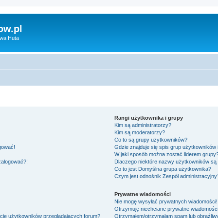
ow.pl
owa Huta
Rangi użytkownika i grupy
Kim są administratorzy?
Kim są moderatorzy?
Co to są grupy użytkowników?
ogować!
Gdzie znajduje się spis grup użytkowników
W jaki sposób można zostać liderem grupy
 zalogować?!
Dlaczego niektóre nazwy użytkowników są 
Co to jest
Domyślna grupa użytkownika
?
Czym jest odnośnik
Zespół administracyjny
Prywatne wiadomości
Nie mogę wysyłać prywatnych wiadomości!
Otrzymuję niechciane prywatne wiadomości
ście użytkowników przeglądających forum?
Otrzymałem/otrzymałam spam lub obraźliwy 