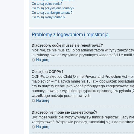
Co to są ogłoszenia?
Co to są przyklejone tematy?
Co to są zamknięte tematy?
Co to są ikony tematu?
Problemy z logowaniem i rejestracją
Dlaczego w ogóle muszę się rejestrować?
Możliwe, że nie musisz. To od administratora witryny zależy cz
jak własny awatar, wysyłanie prywatnych wiadomości i e-maili 
Na górę
Co to jest COPPA?
COPPA, to skrót od Child Online Privacy and Protection Act – 
małoletnich – mających mniej niż 13 lat – obowiązek posiadan
czy to dotyczy ciebie jako kogoś próbującego zarejestrować się 
pomocy prawnej z wyjątkiem przypadku opisanego w pytaniu „Z
wszelkiego rodzaju porad prawnych.
Na górę
Dlaczego nie mogę się zarejestrować?
Być może właściciel witryny wyłączył funkcję rejestracji, aby n
zarejestrować. W sprawie pomocy, skontaktuj się z administrato
Na górę