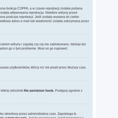
ona funkcja COPPA, a w czasie rejestracji została podana
została aktywowana rejestracja. Niektóre witryny przed
na podczas rejestracji. Jeśli została wysłana do ciebie
rawidłowy adres e-mail lub wiadomość została zatrzymana przez
elem witryny i zapytaj czy cię nie zablokowano. Istnieje też
wiadom go o tym problemie. Musi on go naprawić.
suwa użytkowników, którzy nic nie pisali przez dłuższy czas.
kliknij odnośnik
Nie pamiętam hasła
. Postępuj zgodnie z
tylko określony przez administratora czas. Zapobiega to
nie automatycznie
. Jest to niezalecane, jeżeli korzystasz z