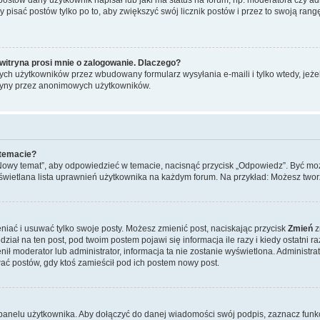
y pisać postów tylko po to, aby zwiększyć swój licznik postów i przez to swoją rangę
witryna prosi mnie o zalogowanie. Dlaczego?
ch użytkowników przez wbudowany formularz wysyłania e-maili i tylko wtedy, jeżeli
ryny przez anonimowych użytkowników.
 temacie?
„Nowy temat”, aby odpowiedzieć w temacie, nacisnąć przycisk „Odpowiedz”. Być mo
wyświetlana lista uprawnień użytkownika na każdym forum. Na przykład: Możesz two
niać i usuwać tylko swoje posty. Możesz zmienić post, naciskając przycisk
Zmień
z
iał na ten post, pod twoim postem pojawi się informacja ile razy i kiedy ostatni raz
ienił moderator lub administrator, informacja ta nie zostanie wyświetlona. Administr
ać postów, gdy ktoś zamieścił pod ich postem nowy post.
panelu użytkownika. Aby dołączyć do danej wiadomości swój podpis, zaznacz funk