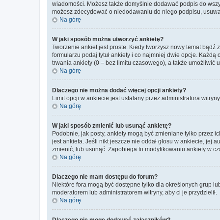
wiadomości. Możesz także domyślnie dodawać podpis do wszyst
możesz zdecydować o niedodawaniu do niego podpisu, usuwaj
Na górę
W jaki sposób można utworzyć ankietę?
Tworzenie ankiet jest proste. Kiedy tworzysz nowy temat bądź 
formularzu podaj tytuł ankiety i co najmniej dwie opcje. Każ
trwania ankiety (0 – bez limitu czasowego), a także umożliwić
Na górę
Dlaczego nie można dodać więcej opcji ankiety?
Limit opcji w ankiecie jest ustalany przez administratora witryn
Na górę
W jaki sposób zmienić lub usunąć ankietę?
Podobnie, jak posty, ankiety mogą być zmieniane tylko przez 
jest ankieta. Jeśli nikt jeszcze nie oddał głosu w ankiecie, jej
zmienić, lub usunąć. Zapobiega to modyfikowaniu ankiety w cza
Na górę
Dlaczego nie mam dostępu do forum?
Niektóre fora mogą być dostępne tylko dla określonych grup lu
moderatorem lub administratorem witryny, aby ci je przydzielił.
Na górę
Dlaczego nie mogę dodawać załączników?