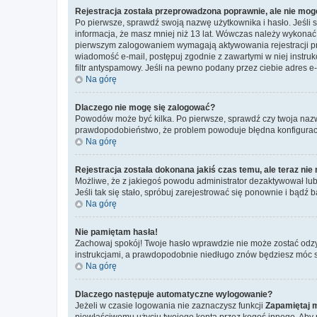
Rejestracja została przeprowadzona poprawnie, ale nie mog
Po pierwsze, sprawdź swoją nazwę użytkownika i hasło. Jeśli 
informacja, że masz mniej niż 13 lat. Wówczas należy wykonać i
pierwszym zalogowaniem wymagają aktywowania rejestracji przez
wiadomość e-mail, postępuj zgodnie z zawartymi w niej instru
filtr antyspamowy. Jeśli na pewno podany przez ciebie adres e-
Na górę
Dlaczego nie mogę się zalogować?
Powodów może być kilka. Po pierwsze, sprawdź czy twoja nazwa u
prawdopodobieństwo, że problem powoduje błędna konfiguracja w
Na górę
Rejestracja została dokonana jakiś czas temu, ale teraz ni
Możliwe, że z jakiegoś powodu administrator dezaktywował lub u
Jeśli tak się stało, spróbuj zarejestrować się ponownie i bą
Na górę
Nie pamiętam hasła!
Zachowaj spokój! Twoje hasło wprawdzie nie może zostać odzy
instrukcjami, a prawdopodobnie niedługo znów będziesz móc 
Na górę
Dlaczego następuje automatyczne wylogowanie?
Jeżeli w czasie logowania nie zaznaczysz funkcji
Zapamiętaj 
niewłaściwemu użyciu twojego konta przez kogoś innego. Ab