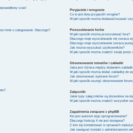
ieprawidłowy czas!
Przyjaciele i wrogowie
Co to jest lista przyjaciół i wrogów?
W jaki sposób można dodawać/usuwać użytk
Przeszukiwanie forów
osi mnie o zalogowanie. Dlaczego?
W jaki sposób można przeszukiwać fora?
Dlaczego moje wyszukiwanie nie zwraca w
Dlaczego moje wyszukiwanie zwraca pustą 
Jak można wyszukać użytkowników?
W jaki sposób można znaleźć swoje posty i
Obserwowanie tematów i zakładki
Jaka jest różnica między dodaniem zakład
W jaki sposób można dodać zakładkę do w
Jak obserwować wybrane forum?
W jaki sposób usunąć obserwowanie forum
atu?
Załączniki
Jakie typy załączników są dozwolone na tej
W jaki sposób można znaleźć wszystkie swo
Zagadnienia związane z phpBB
Kto jest autorem tego oprogramowania?
Dlaczego funkcja X nie jest dostępna?
Z kim się kontaktować w sprawach nadużyć
Jak nawiązać kontakt z administratorem wi