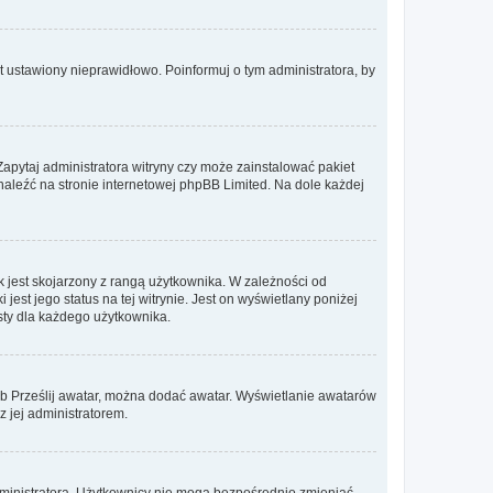
t ustawiony nieprawidłowo. Poinformuj o tym administratora, by
Zapytaj administratora witryny czy może zainstalować pakiet
znaleźć na stronie internetowej phpBB Limited. Na dole każdej
 jest skojarzony z rangą użytkownika. W zależności od
est jego status na tej witrynie. Jest on wyświetlany poniżej
sty dla każdego użytkownika.
lub Prześlij awatar, można dodać awatar. Wyświetlanie awatarów
z jej administratorem.
dministratora. Użytkownicy nie mogą bezpośrednio zmieniać