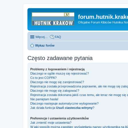
forum.hutnik.krak
Oficjalne Forum Kibiców Hutnika N
Więcej…
FAQ
Wykaz forów
Często zadawane pytania
Problemy z logowaniem i rejestracją
Dlaczego w ogóle muszę się rejestrować?
Co to jest COPPA?
Dlaczego nie mogę się zarejestrować?
Rejestracja została przeprowadzona poprawnie, ale nie mogę się zal
Dlaczego nie mogę się zalogować?
Rejestracja została dokonana jakiś czas temu, ale teraz nie mogę się
Nie pamiętam hasła!
Dlaczego następuje automatyczne wylogowanie?
Jak działa funkcja
Usuń ciasteczka witryny
?
Preferencje i ustawienia użytkowników
Jak zmienić moje ustawienia?
W jaki sposób można zapobiec wyświetlaniu nazwy użytkownika na li