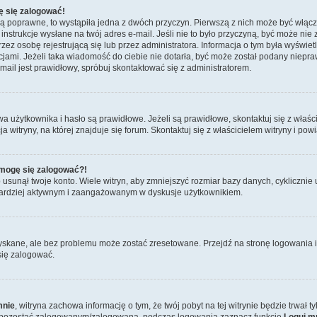
ę się zalogować!
są poprawne, to wystąpiła jedna z dwóch przyczyn. Pierwszą z nich może być włącz
nstrukcje wysłane na twój adres e-mail. Jeśli nie to było przyczyną, być może nie 
 osobę rejestrującą się lub przez administratora. Informacja o tym była wyświetlo
kcjami. Jeżeli taka wiadomość do ciebie nie dotarła, być może został podany niep
mail jest prawidłowy, spróbuj skontaktować się z administratorem.
żytkownika i hasło są prawidłowe. Jeżeli są prawidłowe, skontaktuj się z właścici
itryny, na której znajduje się forum. Skontaktuj się z właścicielem witryny i po
e mogę się zalogować?!
sunął twoje konto. Wiele witryn, aby zmniejszyć rozmiar bazy danych, cyklicznie u
dź bardziej aktywnym i zaangażowanym w dyskusje użytkownikiem.
skane, ale bez problemu może zostać zresetowane. Przejdź na stronę logowania i 
się zalogować.
mnie
, witryna zachowa informację o tym, że twój pobyt na tej witrynie będzie trwał 
y pozostać zalogowanym/zalogowaną, podczas logowania zaznacz funkcję
Loguj m