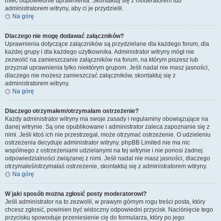
mieć odpowiednie uprawnienia. Skontaktuj się z moderatorem lub
administratorem witryny, aby ci je przydzielił.
Na górę
Dlaczego nie mogę dodawać załączników?
Uprawnienia dotyczące załączników są przydzielane dla każdego forum, dla
każdej grupy i dla każdego użytkownika. Administrator witryny mógł nie
zezwolić na zamieszczanie załączników na forum, na którym piszesz lub
przyznał uprawnienia tylko niektórym grupom. Jeśli nadal nie masz jasności,
dlaczego nie możesz zamieszczać załączników, skontaktuj się z
administratorem witryny.
Na górę
Dlaczego otrzymałem/otrzymałam ostrzeżenie?
Każdy administrator witryny ma swoje zasady i regulaminy obowiązujące na
danej witrynie. Są one opublikowane i administrator zaleca zapoznanie się z
nimi. Jeśli ktoś ich nie przestrzegał, może otrzymać ostrzeżenie. O udzieleniu
ostrzeżenia decyduje administrator witryny. phpBB Limited nie ma nic
wspólnego z ostrzeżeniami udzielanymi na tej witrynie i nie ponosi żadnej
odpowiedzialności związanej z nimi. Jeśli nadal nie masz jasności, dlaczego
otrzymałeś/otrzymałaś ostrzeżenie, skontaktuj się z administratorem witryny.
Na górę
W jaki sposób można zgłosić posty moderatorowi?
Jeśli administrator na to zezwolił, w prawym górnym rogu treści posta, który
chcesz zgłosić, powinien być widoczny odpowiedni przycisk. Naciśnięcie tego
przycisku spowoduje przeniesienie cię do formularza, który po jego