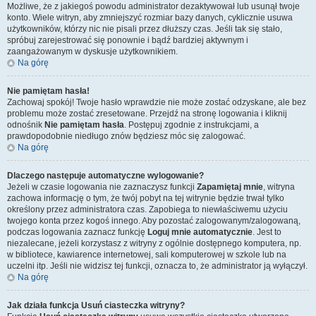
Możliwe, że z jakiegoś powodu administrator dezaktywował lub usunął twoje
konto. Wiele witryn, aby zmniejszyć rozmiar bazy danych, cyklicznie usuwa
użytkowników, którzy nic nie pisali przez dłuższy czas. Jeśli tak się stało,
spróbuj zarejestrować się ponownie i bądź bardziej aktywnym i
zaangażowanym w dyskusje użytkownikiem.
Na górę
Nie pamiętam hasła!
Zachowaj spokój! Twoje hasło wprawdzie nie może zostać odzyskane, ale bez
problemu może zostać zresetowane. Przejdź na stronę logowania i kliknij
odnośnik
Nie pamiętam hasła
. Postępuj zgodnie z instrukcjami, a
prawdopodobnie niedługo znów będziesz móc się zalogować.
Na górę
Dlaczego następuje automatyczne wylogowanie?
Jeżeli w czasie logowania nie zaznaczysz funkcji
Zapamiętaj mnie
, witryna
zachowa informację o tym, że twój pobyt na tej witrynie będzie trwał tylko
określony przez administratora czas. Zapobiega to niewłaściwemu użyciu
twojego konta przez kogoś innego. Aby pozostać zalogowanym/zalogowaną,
podczas logowania zaznacz funkcję
Loguj mnie automatycznie
. Jest to
niezalecane, jeżeli korzystasz z witryny z ogólnie dostępnego komputera, np.
w bibliotece, kawiarence internetowej, sali komputerowej w szkole lub na
uczelni itp. Jeśli nie widzisz tej funkcji, oznacza to, że administrator ją wyłączył.
Na górę
Jak działa funkcja
Usuń ciasteczka witryny
?