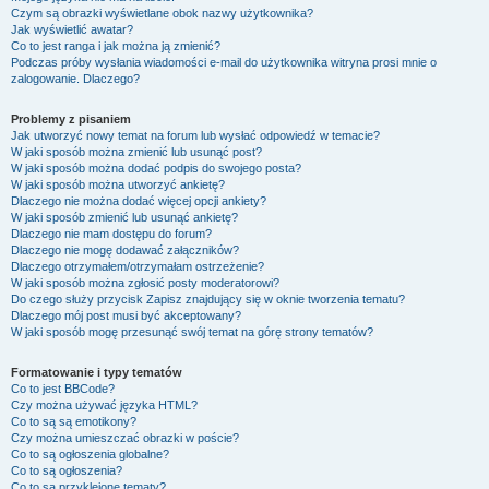
Czym są obrazki wyświetlane obok nazwy użytkownika?
Jak wyświetlić awatar?
Co to jest ranga i jak można ją zmienić?
Podczas próby wysłania wiadomości e-mail do użytkownika witryna prosi mnie o
zalogowanie. Dlaczego?
Problemy z pisaniem
Jak utworzyć nowy temat na forum lub wysłać odpowiedź w temacie?
W jaki sposób można zmienić lub usunąć post?
W jaki sposób można dodać podpis do swojego posta?
W jaki sposób można utworzyć ankietę?
Dlaczego nie można dodać więcej opcji ankiety?
W jaki sposób zmienić lub usunąć ankietę?
Dlaczego nie mam dostępu do forum?
Dlaczego nie mogę dodawać załączników?
Dlaczego otrzymałem/otrzymałam ostrzeżenie?
W jaki sposób można zgłosić posty moderatorowi?
Do czego służy przycisk
Zapisz
znajdujący się w oknie tworzenia tematu?
Dlaczego mój post musi być akceptowany?
W jaki sposób mogę przesunąć swój temat na górę strony tematów?
Formatowanie i typy tematów
Co to jest BBCode?
Czy można używać języka HTML?
Co to są są emotikony?
Czy można umieszczać obrazki w poście?
Co to są ogłoszenia globalne?
Co to są ogłoszenia?
Co to są przyklejone tematy?