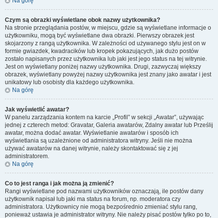
Na górę
Czym są obrazki wyświetlane obok nazwy użytkownika?
Na stronie przeglądania postów, w miejscu, gdzie są wyświetlane informacje o
użytkowniku, mogą być wyświetlane dwa obrazki. Pierwszy obrazek jest
skojarzony z rangą użytkownika. W zależności od używanego stylu jest on w
formie gwiazdek, kwadracików lub kropek pokazujących, jak dużo postów
zostało napisanych przez użytkownika lub jaki jest jego status na tej witrynie.
Jest on wyświetlany poniżej nazwy użytkownika. Drugi, zazwyczaj większy
obrazek, wyświetlany powyżej nazwy użytkownika jest znany jako awatar i jest
unikatowy lub osobisty dla każdego użytkownika.
Na górę
Jak wyświetlić awatar?
W panelu zarządzania kontem na karcie „Profil” w sekcji „Awatar”, używając
jednej z czterech metod: Gravatar, Galeria awatarów, Zdalny awatar lub Prześlij
awatar, można dodać awatar. Wyświetlanie awatarów i sposób ich
wyświetlania są uzależnione od administratora witryny. Jeśli nie można
używać awatarów na danej witrynie, należy skontaktować się z jej
administratorem.
Na górę
Co to jest ranga i jak można ją zmienić?
Rangi wyświetlane pod nazwami użytkowników oznaczają, ile postów dany
użytkownik napisał lub jaki ma status na forum, np. moderatora czy
administratora. Użytkownicy nie mogą bezpośrednio zmieniać stylu rang,
ponieważ ustawia je administrator witryny. Nie należy pisać postów tylko po to,