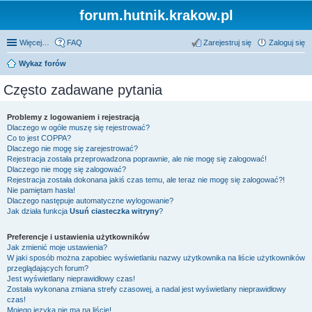
forum.hutnik.krakow.pl
Więcej…
FAQ
Zarejestruj się
Zaloguj się
Wykaz forów
Często zadawane pytania
Problemy z logowaniem i rejestracją
Dlaczego w ogóle muszę się rejestrować?
Co to jest COPPA?
Dlaczego nie mogę się zarejestrować?
Rejestracja została przeprowadzona poprawnie, ale nie mogę się zalogować!
Dlaczego nie mogę się zalogować?
Rejestracja została dokonana jakiś czas temu, ale teraz nie mogę się zalogować?!
Nie pamiętam hasła!
Dlaczego następuje automatyczne wylogowanie?
Jak działa funkcja
Usuń ciasteczka witryny
?
Preferencje i ustawienia użytkowników
Jak zmienić moje ustawienia?
W jaki sposób można zapobiec wyświetlaniu nazwy użytkownika na liście użytkowników
przeglądających forum?
Jest wyświetlany nieprawidłowy czas!
Została wykonana zmiana strefy czasowej, a nadal jest wyświetlany nieprawidłowy
czas!
Mojego języka nie ma na liście!