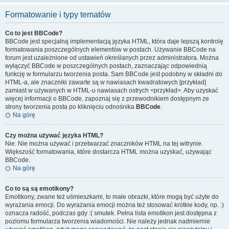
Formatowanie i typy tematów
Co to jest BBCode?
BBCode jest specjalną implementacją języka HTML, która daje lepszą kontrolę
formatowania poszczególnych elementów w postach. Używanie BBCode na
forum jest uzależnione od ustawień określanych przez administratora. Można
wyłączyć BBCode w poszczególnych postach, zaznaczając odpowiednią
funkcję w formularzu tworzenia posta. Sam BBCode jest podobny w składni do
HTML-a, ale znaczniki zawarte są w nawiasach kwadratowych [przykład]
zamiast w używanych w HTML-u nawiasach ostrych <przykład>. Aby uzyskać
więcej informacji o BBCode, zapoznaj się z przewodnikiem dostępnym ze
strony tworzenia posta po kliknięciu odnośnika
BBCode
.
Na górę
Czy można używać języka HTML?
Nie. Nie można używać i przetwarzać znaczników HTML na tej witrynie.
Większość formatowania, które dostarcza HTML można uzyskać, używając
BBCode.
Na górę
Co to są są emotikony?
Emotikony, zwane też uśmieszkami, to małe obrazki, które mogą być użyte do
wyrażania emocji. Do wyrażania emocji można też stosować krótkie kody, np. :)
oznacza radość, podczas gdy :( smutek. Pełna lista emotikon jest dostępna z
poziomu formularza tworzenia wiadomości. Nie należy jednak nadmiernie