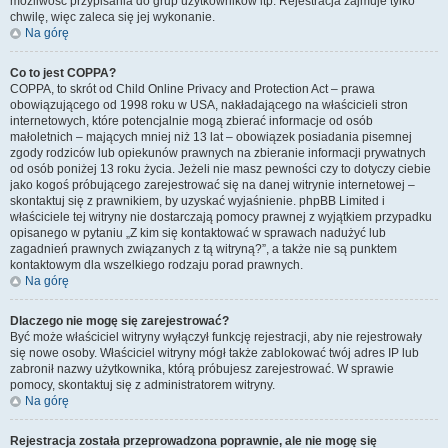
możliwość przypisania do grup użytkowników itp. Rejestracja zajmuje tylko
chwilę, więc zaleca się jej wykonanie.
Na górę
Co to jest COPPA?
COPPA, to skrót od Child Online Privacy and Protection Act – prawa
obowiązującego od 1998 roku w USA, nakładającego na właścicieli stron
internetowych, które potencjalnie mogą zbierać informacje od osób
małoletnich – mających mniej niż 13 lat – obowiązek posiadania pisemnej
zgody rodziców lub opiekunów prawnych na zbieranie informacji prywatnych
od osób poniżej 13 roku życia. Jeżeli nie masz pewności czy to dotyczy ciebie
jako kogoś próbującego zarejestrować się na danej witrynie internetowej –
skontaktuj się z prawnikiem, by uzyskać wyjaśnienie. phpBB Limited i
właściciele tej witryny nie dostarczają pomocy prawnej z wyjątkiem przypadku
opisanego w pytaniu „Z kim się kontaktować w sprawach nadużyć lub
zagadnień prawnych związanych z tą witryną?”, a także nie są punktem
kontaktowym dla wszelkiego rodzaju porad prawnych.
Na górę
Dlaczego nie mogę się zarejestrować?
Być może właściciel witryny wyłączył funkcję rejestracji, aby nie rejestrowały
się nowe osoby. Właściciel witryny mógł także zablokować twój adres IP lub
zabronił nazwy użytkownika, którą próbujesz zarejestrować. W sprawie
pomocy, skontaktuj się z administratorem witryny.
Na górę
Rejestracja została przeprowadzona poprawnie, ale nie mogę się