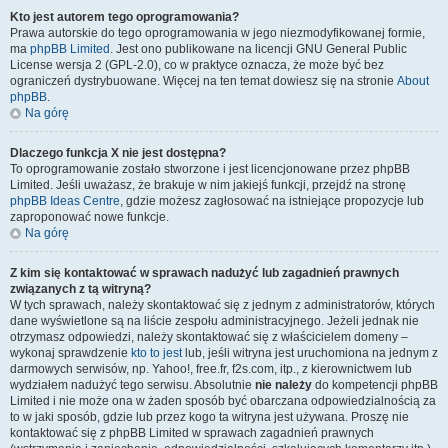
Kto jest autorem tego oprogramowania?
Prawa autorskie do tego oprogramowania w jego niezmodyfikowanej formie,
ma
phpBB Limited
. Jest ono publikowane na licencji GNU General Public
License wersja 2 (GPL-2.0), co w praktyce oznacza, że może być bez
ograniczeń dystrybuowane. Więcej na ten temat dowiesz się na stronie
About
phpBB
.
Na górę
Dlaczego funkcja X nie jest dostępna?
To oprogramowanie zostało stworzone i jest licencjonowane przez phpBB
Limited. Jeśli uważasz, że brakuje w nim jakiejś funkcji, przejdź na stronę
phpBB Ideas Centre
, gdzie możesz zagłosować na istniejące propozycje lub
zaproponować nowe funkcje.
Na górę
Z kim się kontaktować w sprawach nadużyć lub zagadnień prawnych
związanych z tą witryną?
W tych sprawach, należy skontaktować się z jednym z administratorów, których
dane wyświetlone są na liście zespołu administracyjnego. Jeżeli jednak nie
otrzymasz odpowiedzi, należy skontaktować się z właścicielem domeny –
wykonaj sprawdzenie
kto to jest
lub, jeśli witryna jest uruchomiona na jednym z
darmowych serwisów, np. Yahoo!, free.fr, f2s.com, itp., z kierownictwem lub
wydziałem nadużyć tego serwisu. Absolutnie
nie należy
do kompetencji phpBB
Limited i nie może ona w żaden sposób być obarczana odpowiedzialnością za
to w jaki sposób, gdzie lub przez kogo ta witryna jest używana. Proszę nie
kontaktować się z phpBB Limited w sprawach zagadnień prawnych