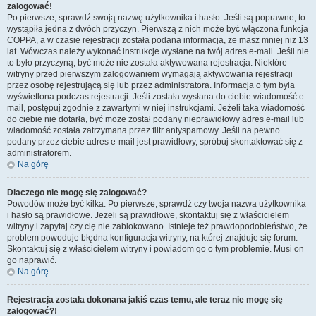
zalogować!
Po pierwsze, sprawdź swoją nazwę użytkownika i hasło. Jeśli są poprawne, to
wystąpiła jedna z dwóch przyczyn. Pierwszą z nich może być włączona funkcja
COPPA, a w czasie rejestracji została podana informacja, że masz mniej niż 13
lat. Wówczas należy wykonać instrukcje wysłane na twój adres e-mail. Jeśli nie
to było przyczyną, być może nie została aktywowana rejestracja. Niektóre
witryny przed pierwszym zalogowaniem wymagają aktywowania rejestracji
przez osobę rejestrującą się lub przez administratora. Informacja o tym była
wyświetlona podczas rejestracji. Jeśli została wysłana do ciebie wiadomość e-
mail, postępuj zgodnie z zawartymi w niej instrukcjami. Jeżeli taka wiadomość
do ciebie nie dotarła, być może został podany nieprawidłowy adres e-mail lub
wiadomość została zatrzymana przez filtr antyspamowy. Jeśli na pewno
podany przez ciebie adres e-mail jest prawidłowy, spróbuj skontaktować się z
administratorem.
Na górę
Dlaczego nie mogę się zalogować?
Powodów może być kilka. Po pierwsze, sprawdź czy twoja nazwa użytkownika
i hasło są prawidłowe. Jeżeli są prawidłowe, skontaktuj się z właścicielem
witryny i zapytaj czy cię nie zablokowano. Istnieje też prawdopodobieństwo, że
problem powoduje błędna konfiguracja witryny, na której znajduje się forum.
Skontaktuj się z właścicielem witryny i powiadom go o tym problemie. Musi on
go naprawić.
Na górę
Rejestracja została dokonana jakiś czas temu, ale teraz nie mogę się
zalogować?!