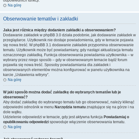
odpowiednich funkcji.
Na górę
Obserwowanie tematów i zakładki
Jaka jest różnica między dodaniem zakładki a obserwowaniem?
Dodawanie zakładek w phpBB 3.0 działa podobnie, jak dodawanie zakładek w
przeglądarce. Użytkownik nie dostaje powiadomienia, gdy w temacie pojawia
się nowa treść. W phpBB 3.1 dodawanie zakładek przypomina obserwowanie
tematu. Użytkownik może być powiadamiany, gdy nastąpi aktualizacja tematu
oznaczonego zakładką. Funkcja obserwowania powiadamia użytkownika – w
wybrany przez niego sposób – gdy w obserwowanym temacie bądź forum
pojawiła się nowa treść. Sposoby powiadamiania dla zakładek i
obserwowanych elementów można konfigurować w panelu użytkownika na
karcie „Ustawienia witryny”.
Na górę
W jaki sposób można dodać zakładkę do wybranych tematów lub je
obserwować?
Aby dodać zakładkę do wybranego tematu lub go obserwować, należy kliknąć
odpowiedni odnośnik w menu
Narzędzia tematu
znajdujące się na górze i na
dole wątku.
Udzielenie odpowiedzi w temacie, gdy jest aktywna funkcja
Powiadamiaj o
opublikowaniu odpowiedzi
spowoduje włączenie obserwowania tematu.
Na górę