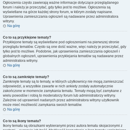
Ogłoszenia często zawierają ważne informacje dotyczące przeglądanego
forum i należy je przeczytać, gdy tylko jest to możliwe. Ogłoszenia są
wyświetlane na górze każdej strony forum, w którym zostały napisane.
Uprawnienia zamieszczania ogłoszeń są nadawane przez administratora
witryny.
Na górę
Co to są przyklejone tematy?
Przyklejone tematy są wyświetlane pod ogłoszeniami na pierwszej stronie
przeglądu tematów. Często są one dość ważne, więc należy je przeczytać, gdy
tylko jest to możliwe. Podobnie, jak uprawnienia zamieszczania ogłoszeń i
globalnych ogłoszeń, uprawnienia przyklejania tematów są nadawane przez
administratora witryny.
Na górę
Co to są zamknięte tematy?
Zamknięte tematy są to tematy, w których użytkownicy nie mogą zamieszczać
odpowiedzi, a wszystkie zawarte w nich ankiety zostały automatycznie
zakończone w momencie zamykania tematu. Tematy mogą być zamykane z
wielu powodów i robią to moderatorzy forum lub administratorzy witryny.
Zależnie od uprawnień nadanych przez administratora witryny użytkownik
może mieć możliwość zamykania swoich tematów.
Na górę
Co to są ikony tematu?
Ikony tematu są obrazkami wybieranymi przez autora tematu skojarzonymi z