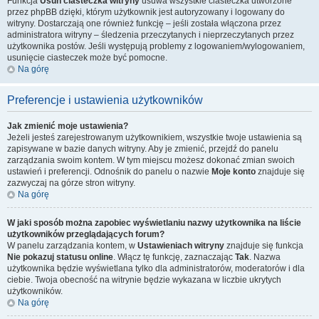
Funkcja
Usuń ciasteczka witryny
usuwa wszystkie ciasteczka utworzone
przez phpBB dzięki, którym użytkownik jest autoryzowany i logowany do
witryny. Dostarczają one również funkcję – jeśli została włączona przez
administratora witryny – śledzenia przeczytanych i nieprzeczytanych przez
użytkownika postów. Jeśli występują problemy z logowaniem/wylogowaniem,
usunięcie ciasteczek może być pomocne.
Na górę
Preferencje i ustawienia użytkowników
Jak zmienić moje ustawienia?
Jeżeli jesteś zarejestrowanym użytkownikiem, wszystkie twoje ustawienia są
zapisywane w bazie danych witryny. Aby je zmienić, przejdź do panelu
zarządzania swoim kontem. W tym miejscu możesz dokonać zmian swoich
ustawień i preferencji. Odnośnik do panelu o nazwie
Moje konto
znajduje się
zazwyczaj na górze stron witryny.
Na górę
W jaki sposób można zapobiec wyświetlaniu nazwy użytkownika na liście
użytkowników przeglądających forum?
W panelu zarządzania kontem, w
Ustawieniach witryny
znajduje się funkcja
Nie pokazuj statusu online
. Włącz tę funkcję, zaznaczając
Tak
. Nazwa
użytkownika będzie wyświetlana tylko dla administratorów, moderatorów i dla
ciebie. Twoja obecność na witrynie będzie wykazana w liczbie ukrytych
użytkowników.
Na górę