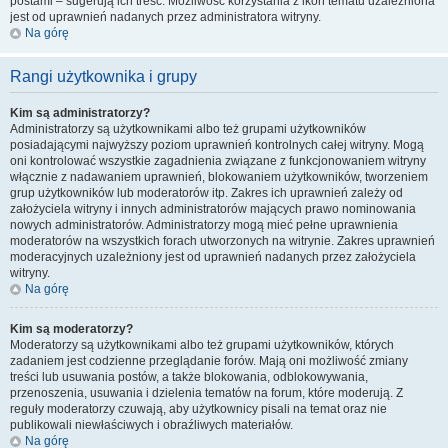
postami – sugerują ich treść. Możliwość korzystania z ikon tematu uzależniona
jest od uprawnień nadanych przez administratora witryny.
Na górę
Rangi użytkownika i grupy
Kim są administratorzy?
Administratorzy są użytkownikami albo też grupami użytkowników
posiadającymi najwyższy poziom uprawnień kontrolnych całej witryny. Mogą
oni kontrolować wszystkie zagadnienia związane z funkcjonowaniem witryny
włącznie z nadawaniem uprawnień, blokowaniem użytkowników, tworzeniem
grup użytkowników lub moderatorów itp. Zakres ich uprawnień zależy od
założyciela witryny i innych administratorów mających prawo nominowania
nowych administratorów. Administratorzy mogą mieć pełne uprawnienia
moderatorów na wszystkich forach utworzonych na witrynie. Zakres uprawnień
moderacyjnych uzależniony jest od uprawnień nadanych przez założyciela
witryny.
Na górę
Kim są moderatorzy?
Moderatorzy są użytkownikami albo też grupami użytkowników, których
zadaniem jest codzienne przeglądanie forów. Mają oni możliwość zmiany
treści lub usuwania postów, a także blokowania, odblokowywania,
przenoszenia, usuwania i dzielenia tematów na forum, które moderują. Z
reguły moderatorzy czuwają, aby użytkownicy pisali na temat oraz nie
publikowali niewłaściwych i obraźliwych materiałów.
Na górę