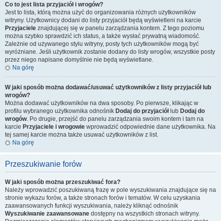
Co to jest lista przyjaciół i wrogów?
Jest to lista, którą można użyć do organizowania różnych użytkowników
witryny. Użytkownicy dodani do listy przyjaciół będą wyświetleni na karcie
Przyjaciele
znajdującej się w panelu zarządzania kontem. Z tego poziomu
można szybko sprawdzić ich status, a także wysłać prywatną wiadomość.
Zależnie od używanego stylu witryny, posty tych użytkowników mogą być
wyróżniane. Jeśli użytkownik zostanie dodany do listy wrogów, wszystkie posty
przez niego napisane domyślnie nie będą wyświetlane.
Na górę
W jaki sposób można dodawać/usuwać użytkowników z listy przyjaciół lub
wrogów?
Można dodawać użytkowników na dwa sposoby. Po pierwsze, klikając w
profilu wybranego użytkownika odnośnik
Dodaj do przyjaciół
lub
Dodaj do
wrogów
. Po drugie, przejść do panelu zarządzania swoim kontem i tam na
karcie
Przyjaciele i wrogowie
wprowadzić odpowiednie dane użytkownika. Na
tej samej karcie można także usuwać użytkowników z list.
Na górę
Przeszukiwanie forów
W jaki sposób można przeszukiwać fora?
Należy wprowadzić poszukiwaną frazę w pole wyszukiwania znajdujące się na
stronie wykazu forów, a także stronach forów i tematów. W celu uzyskania
zaawansowanych funkcji wyszukiwania, należy kliknąć odnośnik
Wyszukiwanie zaawansowane
dostępny na wszystkich stronach witryny.