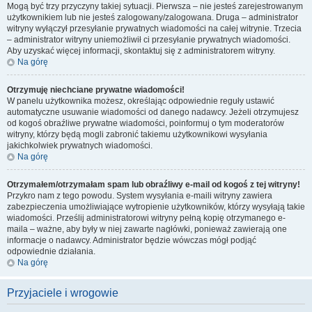
Mogą być trzy przyczyny takiej sytuacji. Pierwsza – nie jesteś zarejestrowanym
użytkownikiem lub nie jesteś zalogowany/zalogowana. Druga – administrator
witryny wyłączył przesyłanie prywatnych wiadomości na całej witrynie. Trzecia
– administrator witryny uniemożliwił ci przesyłanie prywatnych wiadomości.
Aby uzyskać więcej informacji, skontaktuj się z administratorem witryny.
Na górę
Otrzymuję niechciane prywatne wiadomości!
W panelu użytkownika możesz, określając odpowiednie reguły ustawić
automatyczne usuwanie wiadomości od danego nadawcy. Jeżeli otrzymujesz
od kogoś obraźliwe prywatne wiadomości, poinformuj o tym moderatorów
witryny, którzy będą mogli zabronić takiemu użytkownikowi wysyłania
jakichkolwiek prywatnych wiadomości.
Na górę
Otrzymałem/otrzymałam spam lub obraźliwy e-mail od kogoś z tej witryny!
Przykro nam z tego powodu. System wysyłania e-maili witryny zawiera
zabezpieczenia umożliwiające wytropienie użytkowników, którzy wysyłają takie
wiadomości. Prześlij administratorowi witryny pełną kopię otrzymanego e-
maila – ważne, aby były w niej zawarte nagłówki, ponieważ zawierają one
informacje o nadawcy. Administrator będzie wówczas mógł podjąć
odpowiednie działania.
Na górę
Przyjaciele i wrogowie