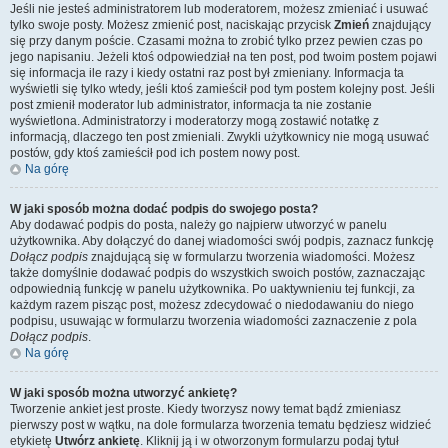
Jeśli nie jesteś administratorem lub moderatorem, możesz zmieniać i usuwać
tylko swoje posty. Możesz zmienić post, naciskając przycisk
Zmień
znajdujący
się przy danym poście. Czasami można to zrobić tylko przez pewien czas po
jego napisaniu. Jeżeli ktoś odpowiedział na ten post, pod twoim postem pojawi
się informacja ile razy i kiedy ostatni raz post był zmieniany. Informacja ta
wyświetli się tylko wtedy, jeśli ktoś zamieścił pod tym postem kolejny post. Jeśli
post zmienił moderator lub administrator, informacja ta nie zostanie
wyświetlona. Administratorzy i moderatorzy mogą zostawić notatkę z
informacją, dlaczego ten post zmieniali. Zwykli użytkownicy nie mogą usuwać
postów, gdy ktoś zamieścił pod ich postem nowy post.
Na górę
W jaki sposób można dodać podpis do swojego posta?
Aby dodawać podpis do posta, należy go najpierw utworzyć w panelu
użytkownika. Aby dołączyć do danej wiadomości swój podpis, zaznacz funkcję
Dołącz podpis
znajdującą się w formularzu tworzenia wiadomości. Możesz
także domyślnie dodawać podpis do wszystkich swoich postów, zaznaczając
odpowiednią funkcję w panelu użytkownika. Po uaktywnieniu tej funkcji, za
każdym razem pisząc post, możesz zdecydować o niedodawaniu do niego
podpisu, usuwając w formularzu tworzenia wiadomości zaznaczenie z pola
Dołącz podpis
.
Na górę
W jaki sposób można utworzyć ankietę?
Tworzenie ankiet jest proste. Kiedy tworzysz nowy temat bądź zmieniasz
pierwszy post w wątku, na dole formularza tworzenia tematu będziesz widzieć
etykietę
Utwórz ankietę
. Kliknij ją i w otworzonym formularzu podaj tytuł