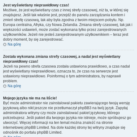
Jest wyświetlany nieprawidłowy czas!
Możliwe, że jest wyświetlany czas z innej strefy czasowej, niż ta, w której się
znajdujesz. Jeśli tak właśnie jest, przejdź do panelu zarządzania kontem i
zmień strefę czasową, tak aby była zgodna z twoim miejscem pobytu. Np.
Europa centralna, Afryka, czy Nowa Zelandia. Zmiana strefy czasowej, tak jak i
większości ustawień, może zostać wykonana tylko przez zarejestrowanych
użytkowników. Jeżeli nie jesteś zarejestrowanym użytkownikiem – teraz jest
dobry moment, by się zarejestrować.
Na górę
Została wykonana zmiana strefy czasowej, a nadal jest wyświetlany
nieprawidłowy czas!
Jeżeli na pewno strefa czasowa została ustawiona prawidłowo, a czas nadal
jest wyświetlany nieprawidłowo, oznacza to, że czas na serwerze jest
ustawiony nieprawidłowo. Poinformuj o tym administratora, by naprawił
problem.
Na górę
Mojego języka nie ma na liście!
Być może administrator nie zainstalował pakietu zawierającego twoją wersję
językową albo nikt jeszcze nie przetłumaczył phpBB3 na twój język. Zapytaj
administratora witryny czy może zainstalować pakiet językowy, którego
potrzebujesz. Jeśli pakiet dla twojego języka nie istnieje, może spróbujesz go
utworzyć. Więcej informacji na ten temat można znaleźć na stronie
internetowej phpBB Limited. Na dole każdej strony tej witryny znajduje się
odnośnik do portalu phpBB Limited.