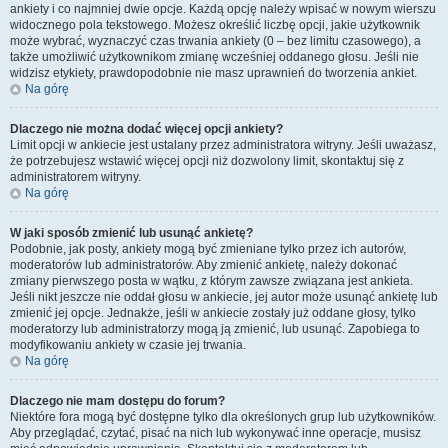
ankiety i co najmniej dwie opcje. Każdą opcję należy wpisać w nowym wierszu
widocznego pola tekstowego. Możesz określić liczbę opcji, jakie użytkownik
może wybrać, wyznaczyć czas trwania ankiety (0 – bez limitu czasowego), a
także umożliwić użytkownikom zmianę wcześniej oddanego głosu. Jeśli nie
widzisz etykiety, prawdopodobnie nie masz uprawnień do tworzenia ankiet.
Na górę
Dlaczego nie można dodać więcej opcji ankiety?
Limit opcji w ankiecie jest ustalany przez administratora witryny. Jeśli uważasz,
że potrzebujesz wstawić więcej opcji niż dozwolony limit, skontaktuj się z
administratorem witryny.
Na górę
W jaki sposób zmienić lub usunąć ankietę?
Podobnie, jak posty, ankiety mogą być zmieniane tylko przez ich autorów,
moderatorów lub administratorów. Aby zmienić ankietę, należy dokonać
zmiany pierwszego posta w wątku, z którym zawsze związana jest ankieta.
Jeśli nikt jeszcze nie oddał głosu w ankiecie, jej autor może usunąć ankietę lub
zmienić jej opcje. Jednakże, jeśli w ankiecie zostały już oddane głosy, tylko
moderatorzy lub administratorzy mogą ją zmienić, lub usunąć. Zapobiega to
modyfikowaniu ankiety w czasie jej trwania.
Na górę
Dlaczego nie mam dostępu do forum?
Niektóre fora mogą być dostępne tylko dla określonych grup lub użytkowników.
Aby przeglądać, czytać, pisać na nich lub wykonywać inne operacje, musisz