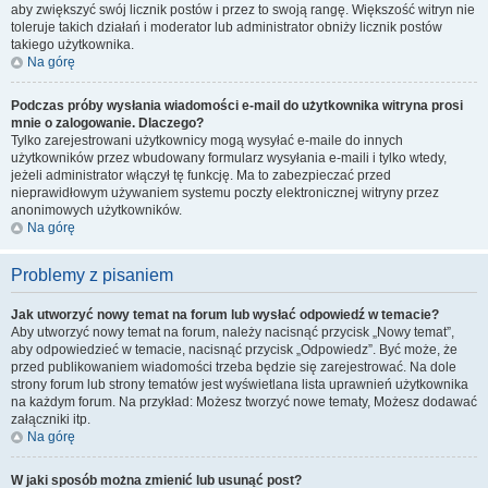
aby zwiększyć swój licznik postów i przez to swoją rangę. Większość witryn nie
toleruje takich działań i moderator lub administrator obniży licznik postów
takiego użytkownika.
Na górę
Podczas próby wysłania wiadomości e-mail do użytkownika witryna prosi
mnie o zalogowanie. Dlaczego?
Tylko zarejestrowani użytkownicy mogą wysyłać e-maile do innych
użytkowników przez wbudowany formularz wysyłania e-maili i tylko wtedy,
jeżeli administrator włączył tę funkcję. Ma to zabezpieczać przed
nieprawidłowym używaniem systemu poczty elektronicznej witryny przez
anonimowych użytkowników.
Na górę
Problemy z pisaniem
Jak utworzyć nowy temat na forum lub wysłać odpowiedź w temacie?
Aby utworzyć nowy temat na forum, należy nacisnąć przycisk „Nowy temat”,
aby odpowiedzieć w temacie, nacisnąć przycisk „Odpowiedz”. Być może, że
przed publikowaniem wiadomości trzeba będzie się zarejestrować. Na dole
strony forum lub strony tematów jest wyświetlana lista uprawnień użytkownika
na każdym forum. Na przykład: Możesz tworzyć nowe tematy, Możesz dodawać
załączniki itp.
Na górę
W jaki sposób można zmienić lub usunąć post?