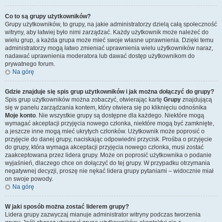
Co to są grupy użytkowników?
Grupy użytkowników, to grupy, na jakie administratorzy dzielą całą społeczność
witryny, aby łatwiej było nimi zarządzać. Każdy użytkownik może należeć do
wielu grup, a każda grupa może mieć swoje własne uprawnienia. Dzięki temu
administratorzy mogą łatwo zmieniać uprawnienia wielu użytkowników naraz,
nadawać uprawnienia moderatora lub dawać dostęp użytkownikom do
prywatnego forum.
Na górę
Gdzie znajduje się spis grup użytkowników i jak można dołączyć do grupy?
Spis grup użytkowników można zobaczyć, otwierając kartę
Grupy
znajdującą
się w panelu zarządzania kontem, który otwiera się po kliknięciu odnośnika
Moje konto
. Nie wszystkie grupy są dostępne dla każdego. Niektóre mogą
wymagać akceptacji przyjęcia nowego członka, niektóre mogą być zamknięte,
a jeszcze inne mogą mieć ukrytych członków. Użytkownik może poprosić o
przyjęcie do danej grupy, naciskając odpowiedni przycisk. Prośba o przyjęcie
do grupy, która wymaga akceptacji przyjęcia nowego członka, musi zostać
zaakceptowana przez lidera grupy. Może on poprosić użytkownika o podanie
wyjaśnień, dlaczego chce on dołączyć do tej grupy. W przypadku otrzymania
negatywnej decyzji, proszę nie nękać lidera grupy pytaniami – widocznie miał
on swoje powody.
Na górę
W jaki sposób można zostać liderem grupy?
Lidera grupy zazwyczaj mianuje administrator witryny podczas tworzenia