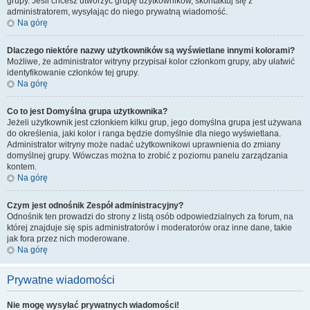
grupy. Jeśli chcesz utworzyć grupę użytkowników, skontaktuj się z
administratorem, wysyłając do niego prywatną wiadomość.
Na górę
Dlaczego niektóre nazwy użytkowników są wyświetlane innymi kolorami?
Możliwe, że administrator witryny przypisał kolor członkom grupy, aby ułatwić
identyfikowanie członków tej grupy.
Na górę
Co to jest
Domyślna grupa użytkownika
?
Jeżeli użytkownik jest członkiem kilku grup, jego domyślna grupa jest używana
do określenia, jaki kolor i ranga będzie domyślnie dla niego wyświetlana.
Administrator witryny może nadać użytkownikowi uprawnienia do zmiany
domyślnej grupy. Wówczas można to zrobić z poziomu panelu zarządzania
kontem.
Na górę
Czym jest odnośnik
Zespół administracyjny
?
Odnośnik ten prowadzi do strony z listą osób odpowiedzialnych za forum, na
której znajduje się spis administratorów i moderatorów oraz inne dane, takie
jak fora przez nich moderowane.
Na górę
Prywatne wiadomości
Nie mogę wysyłać prywatnych wiadomości!