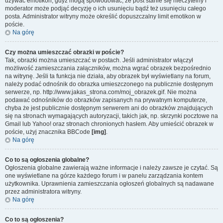
używać emotikon, gdyż mogą spowodować, że post stanie się nieczytelny i
moderator może podjąć decyzję o ich usunięciu bądź też usunięciu całego
posta. Administrator witryny może określić dopuszczalny limit emotikon w
poście.
Na górę
Czy można umieszczać obrazki w poście?
Tak, obrazki można umieszczać w postach. Jeśli administrator włączył
możliwość zamieszczania załączników, można wgrać obrazek bezpośrednio
na witrynę. Jeśli ta funkcja nie działa, aby obrazek był wyświetlany na forum,
należy podać odnośnik do obrazka umieszczonego na publicznie dostępnym
serwerze, np. http://www.jakas_strona.com/moj_obrazek.gif. Nie można
podawać odnośników do obrazków zapisanych na prywatnym komputerze,
chyba że jest publicznie dostępnym serwerem ani do obrazków znajdujących
się na stronach wymagających autoryzacji, takich jak, np. skrzynki pocztowe na
Gmail lub Yahoo! oraz stronach chronionych hasłem. Aby umieścić obrazek w
poście, użyj znacznika BBCode
[img]
.
Na górę
Co to są ogłoszenia globalne?
Ogłoszenia globalne zawierają ważne informacje i należy zawsze je czytać. Są
one wyświetlane na górze każdego forum i w panelu zarządzania kontem
użytkownika. Uprawnienia zamieszczania ogłoszeń globalnych są nadawane
przez administratora witryny.
Na górę
Co to są ogłoszenia?