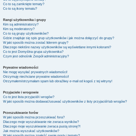
Co to są zamknięte tematy?
Co to są ikony tematu?
Rangi użytkownika i grupy
Kim są administratorzy?
Kim są moderatorzy?
Co to są grupy użytkowników?
Gdzie znajduje się spis grup użytkowników i jak można dołączyć do grupy?
W jaki sposób można zostać liderem grupy?
Dlaczego niektóre nazwy użytkowników są wyświetlane innymi kolorami?
Co to jest
Domyślna grupa użytkownika
?
Czym jest odnośnik
Zespół administracyjny
?
Prywatne wiadomości
Nie mogę wysyłać prywatnych wiadomości!
Otrzymuję niechciane prywatne wiadomości!
Otrzymałem/otrzymałam spam lub obraźliwy e-mail od kogoś z tej witryny!
Przyjaciele i wrogowie
Co to jest lista przyjaciół i wrogów?
W jaki sposób można dodawać/usuwać użytkowników z listy przyjaciół lub wrogów?
Przeszukiwanie forów
W jaki sposób można przeszukiwać fora?
Dlaczego moje wyszukiwanie nie zwraca wyników?
Dlaczego moje wyszukiwanie zwraca pustą stronę?!
Jak można wyszukać użytkowników?
W jaki sposób można znaleźć swoje posty i tematy?