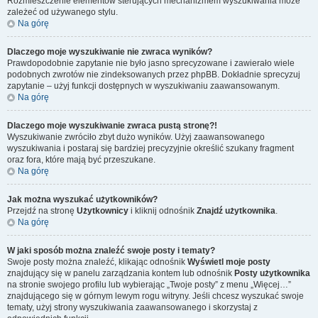
Rozmieszczenie elementów sterujących mechanizmem wyszukiwania może
zależeć od używanego stylu.
Na górę
Dlaczego moje wyszukiwanie nie zwraca wyników?
Prawdopodobnie zapytanie nie było jasno sprecyzowane i zawierało wiele
podobnych zwrotów nie zindeksowanych przez phpBB. Dokładnie sprecyzuj
zapytanie – użyj funkcji dostępnych w wyszukiwaniu zaawansowanym.
Na górę
Dlaczego moje wyszukiwanie zwraca pustą stronę?!
Wyszukiwanie zwróciło zbyt dużo wyników. Użyj zaawansowanego
wyszukiwania i postaraj się bardziej precyzyjnie określić szukany fragment
oraz fora, które mają być przeszukane.
Na górę
Jak można wyszukać użytkowników?
Przejdź na stronę
Użytkownicy
i kliknij odnośnik
Znajdź użytkownika
.
Na górę
W jaki sposób można znaleźć swoje posty i tematy?
Swoje posty można znaleźć, klikając odnośnik
Wyświetl moje posty
znajdujący się w panelu zarządzania kontem lub odnośnik
Posty użytkownika
na stronie swojego profilu lub wybierając „Twoje posty” z menu „Więcej…”
znajdującego się w górnym lewym rogu witryny. Jeśli chcesz wyszukać swoje
tematy, użyj strony wyszukiwania zaawansowanego i skorzystaj z