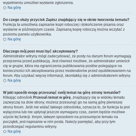
wypełnieniu umożliwi wysłanie zgłoszenia.
Na górę
Do czego służy przycisk
Zapisz
znajdujący się w oknie tworzenia tematu?
Funkcja ta umożliwia zapisanie kopii roboczej i dokończenie pisania oraz
wysłanie w późniejszym czasie. Zapisaną kopię roboczą można wczytać z
poziomu panelu użytkownika.
Na górę
Dlaczego mój post musi być akceptowany?
Administrator witryny mógł zadecydować, że posty na danym forum wymagają
przejrzenia przed publikacją. Jest również możliwe, że administrator umieścił
cię w grupie, która ma ograniczenia publikowania postów polegające na
konieczności ich akceptowania przez moderatorów przed opublikowaniem na
forum. Aby uzyskać więcej informacji, skontaktuj się z administratorem witryny.
Na górę
W jaki sposób mogę przesunąć swój temat na górę strony tematów?
Klikając odnośnik
Przesuń temat w górę
, znajdujący się w widoku tematu
zazwyczaj na dole strony, możesz przesunąć go na samą górę pierwszej
strony forum. Jeśli nie widać takiego odnośnika, oznacza to, że funkcja ta jest
wyłączona lub nie upłynął jeszcze wymagany czas, zanim będzie możliwe
użycie tej funkcji. Innym, łatwym sposobem na przesunięcie tematu na
początek, jest napisanie w nim posta. Należy pamiętać, aby przy tym
przestrzegać regulaminu witryny.
Na górę