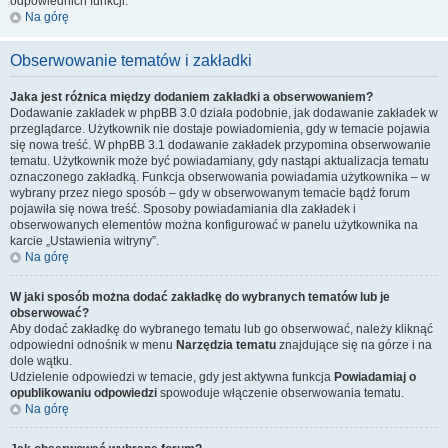
odpowiednich funkcji.
Na górę
Obserwowanie tematów i zakładki
Jaka jest różnica między dodaniem zakładki a obserwowaniem?
Dodawanie zakładek w phpBB 3.0 działa podobnie, jak dodawanie zakładek w
przeglądarce. Użytkownik nie dostaje powiadomienia, gdy w temacie pojawia
się nowa treść. W phpBB 3.1 dodawanie zakładek przypomina obserwowanie
tematu. Użytkownik może być powiadamiany, gdy nastąpi aktualizacja tematu
oznaczonego zakładką. Funkcja obserwowania powiadamia użytkownika – w
wybrany przez niego sposób – gdy w obserwowanym temacie bądź forum
pojawiła się nowa treść. Sposoby powiadamiania dla zakładek i
obserwowanych elementów można konfigurować w panelu użytkownika na
karcie „Ustawienia witryny”.
Na górę
W jaki sposób można dodać zakładkę do wybranych tematów lub je
obserwować?
Aby dodać zakładkę do wybranego tematu lub go obserwować, należy kliknąć
odpowiedni odnośnik w menu
Narzędzia tematu
znajdujące się na górze i na
dole wątku.
Udzielenie odpowiedzi w temacie, gdy jest aktywna funkcja
Powiadamiaj o
opublikowaniu odpowiedzi
spowoduje włączenie obserwowania tematu.
Na górę