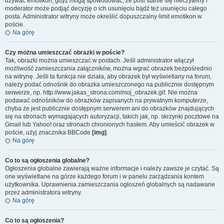
używać emotikon, gdyż mogą spowodować, że post stanie się nieczytelny i
moderator może podjąć decyzję o ich usunięciu bądź też usunięciu całego
posta. Administrator witryny może określić dopuszczalny limit emotikon w
poście.
Na górę
Czy można umieszczać obrazki w poście?
Tak, obrazki można umieszczać w postach. Jeśli administrator włączył
możliwość zamieszczania załączników, można wgrać obrazek bezpośrednio
na witrynę. Jeśli ta funkcja nie działa, aby obrazek był wyświetlany na forum,
należy podać odnośnik do obrazka umieszczonego na publicznie dostępnym
serwerze, np. http://www.jakas_strona.com/moj_obrazek.gif. Nie można
podawać odnośników do obrazków zapisanych na prywatnym komputerze,
chyba że jest publicznie dostępnym serwerem ani do obrazków znajdujących
się na stronach wymagających autoryzacji, takich jak, np. skrzynki pocztowe na
Gmail lub Yahoo! oraz stronach chronionych hasłem. Aby umieścić obrazek w
poście, użyj znacznika BBCode
[img]
.
Na górę
Co to są ogłoszenia globalne?
Ogłoszenia globalne zawierają ważne informacje i należy zawsze je czytać. Są
one wyświetlane na górze każdego forum i w panelu zarządzania kontem
użytkownika. Uprawnienia zamieszczania ogłoszeń globalnych są nadawane
przez administratora witryny.
Na górę
Co to są ogłoszenia?