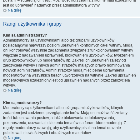
postami – sugerują ich treść. Możliwość korzystania z ikon tematu uzależniona
jest od uprawnień nadanych przez administratora witryny.
Na górę
Rangi użytkownika i grupy
Kim są administratorzy?
Administratorzy są użytkownikami albo też grupami użytkowników
posiadającymi najwyższy poziom uprawnień kontrolnych całej witryny. Mogą
oni kontrolować wszystkie zagadnienia związane z funkcjonowaniem witryny
włącznie z nadawaniem uprawnień, blokowaniem użytkowników, tworzeniem
grup użytkowników lub moderatorów itp. Zakres ich uprawnień zależy od
założyciela witryny i innych administratorów mających prawo nominowania
nowych administratorów. Administratorzy mogą mieć pełne uprawnienia
moderatorów na wszystkich forach utworzonych na witrynie. Zakres uprawnień
moderacyjnych uzależniony jest od uprawnień nadanych przez założyciela
witryny.
Na górę
Kim są moderatorzy?
Moderatorzy są użytkownikami albo też grupami użytkowników, których
zadaniem jest codzienne przeglądanie forów. Mają oni możliwość zmiany
treści lub usuwania postów, a także blokowania, odblokowywania,
przenoszenia, usuwania i dzielenia tematów na forum, które moderują. Z
reguły moderatorzy czuwają, aby użytkownicy pisali na temat oraz nie
publikowali niewłaściwych i obraźliwych materiałów.
Na górę