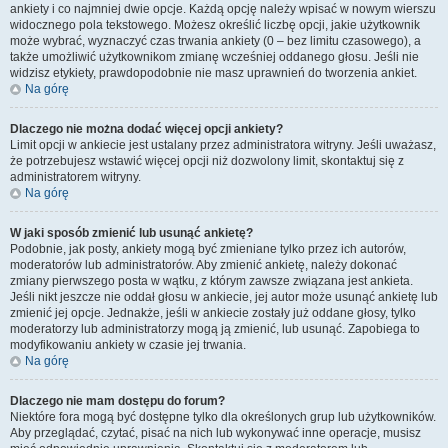
ankiety i co najmniej dwie opcje. Każdą opcję należy wpisać w nowym wierszu
widocznego pola tekstowego. Możesz określić liczbę opcji, jakie użytkownik
może wybrać, wyznaczyć czas trwania ankiety (0 – bez limitu czasowego), a
także umożliwić użytkownikom zmianę wcześniej oddanego głosu. Jeśli nie
widzisz etykiety, prawdopodobnie nie masz uprawnień do tworzenia ankiet.
Na górę
Dlaczego nie można dodać więcej opcji ankiety?
Limit opcji w ankiecie jest ustalany przez administratora witryny. Jeśli uważasz,
że potrzebujesz wstawić więcej opcji niż dozwolony limit, skontaktuj się z
administratorem witryny.
Na górę
W jaki sposób zmienić lub usunąć ankietę?
Podobnie, jak posty, ankiety mogą być zmieniane tylko przez ich autorów,
moderatorów lub administratorów. Aby zmienić ankietę, należy dokonać
zmiany pierwszego posta w wątku, z którym zawsze związana jest ankieta.
Jeśli nikt jeszcze nie oddał głosu w ankiecie, jej autor może usunąć ankietę lub
zmienić jej opcje. Jednakże, jeśli w ankiecie zostały już oddane głosy, tylko
moderatorzy lub administratorzy mogą ją zmienić, lub usunąć. Zapobiega to
modyfikowaniu ankiety w czasie jej trwania.
Na górę
Dlaczego nie mam dostępu do forum?
Niektóre fora mogą być dostępne tylko dla określonych grup lub użytkowników.
Aby przeglądać, czytać, pisać na nich lub wykonywać inne operacje, musisz