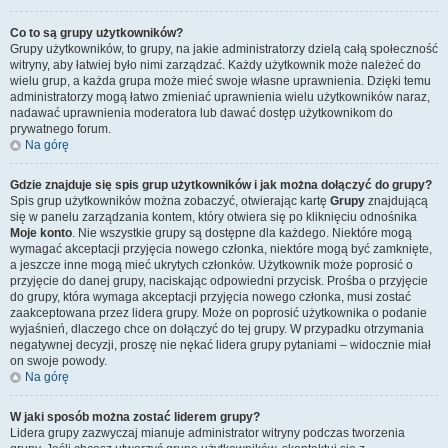
Co to są grupy użytkowników?
Grupy użytkowników, to grupy, na jakie administratorzy dzielą całą społeczność
witryny, aby łatwiej było nimi zarządzać. Każdy użytkownik może należeć do
wielu grup, a każda grupa może mieć swoje własne uprawnienia. Dzięki temu
administratorzy mogą łatwo zmieniać uprawnienia wielu użytkowników naraz,
nadawać uprawnienia moderatora lub dawać dostęp użytkownikom do
prywatnego forum.
Na górę
Gdzie znajduje się spis grup użytkowników i jak można dołączyć do grupy?
Spis grup użytkowników można zobaczyć, otwierając kartę
Grupy
znajdującą
się w panelu zarządzania kontem, który otwiera się po kliknięciu odnośnika
Moje konto
. Nie wszystkie grupy są dostępne dla każdego. Niektóre mogą
wymagać akceptacji przyjęcia nowego członka, niektóre mogą być zamknięte,
a jeszcze inne mogą mieć ukrytych członków. Użytkownik może poprosić o
przyjęcie do danej grupy, naciskając odpowiedni przycisk. Prośba o przyjęcie
do grupy, która wymaga akceptacji przyjęcia nowego członka, musi zostać
zaakceptowana przez lidera grupy. Może on poprosić użytkownika o podanie
wyjaśnień, dlaczego chce on dołączyć do tej grupy. W przypadku otrzymania
negatywnej decyzji, proszę nie nękać lidera grupy pytaniami – widocznie miał
on swoje powody.
Na górę
W jaki sposób można zostać liderem grupy?
Lidera grupy zazwyczaj mianuje administrator witryny podczas tworzenia