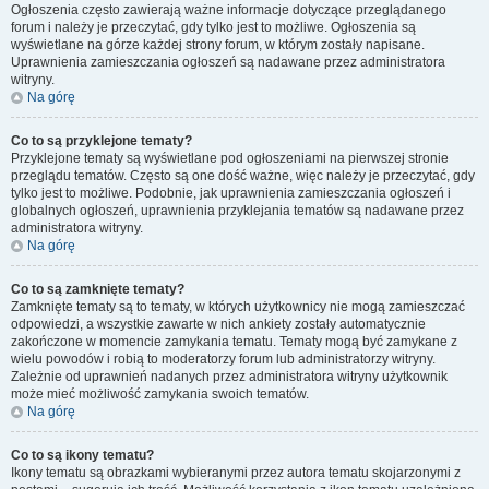
Ogłoszenia często zawierają ważne informacje dotyczące przeglądanego
forum i należy je przeczytać, gdy tylko jest to możliwe. Ogłoszenia są
wyświetlane na górze każdej strony forum, w którym zostały napisane.
Uprawnienia zamieszczania ogłoszeń są nadawane przez administratora
witryny.
Na górę
Co to są przyklejone tematy?
Przyklejone tematy są wyświetlane pod ogłoszeniami na pierwszej stronie
przeglądu tematów. Często są one dość ważne, więc należy je przeczytać, gdy
tylko jest to możliwe. Podobnie, jak uprawnienia zamieszczania ogłoszeń i
globalnych ogłoszeń, uprawnienia przyklejania tematów są nadawane przez
administratora witryny.
Na górę
Co to są zamknięte tematy?
Zamknięte tematy są to tematy, w których użytkownicy nie mogą zamieszczać
odpowiedzi, a wszystkie zawarte w nich ankiety zostały automatycznie
zakończone w momencie zamykania tematu. Tematy mogą być zamykane z
wielu powodów i robią to moderatorzy forum lub administratorzy witryny.
Zależnie od uprawnień nadanych przez administratora witryny użytkownik
może mieć możliwość zamykania swoich tematów.
Na górę
Co to są ikony tematu?
Ikony tematu są obrazkami wybieranymi przez autora tematu skojarzonymi z