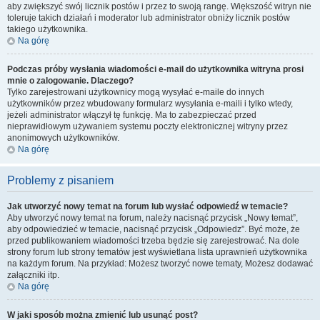
aby zwiększyć swój licznik postów i przez to swoją rangę. Większość witryn nie
toleruje takich działań i moderator lub administrator obniży licznik postów
takiego użytkownika.
Na górę
Podczas próby wysłania wiadomości e-mail do użytkownika witryna prosi
mnie o zalogowanie. Dlaczego?
Tylko zarejestrowani użytkownicy mogą wysyłać e-maile do innych
użytkowników przez wbudowany formularz wysyłania e-maili i tylko wtedy,
jeżeli administrator włączył tę funkcję. Ma to zabezpieczać przed
nieprawidłowym używaniem systemu poczty elektronicznej witryny przez
anonimowych użytkowników.
Na górę
Problemy z pisaniem
Jak utworzyć nowy temat na forum lub wysłać odpowiedź w temacie?
Aby utworzyć nowy temat na forum, należy nacisnąć przycisk „Nowy temat”,
aby odpowiedzieć w temacie, nacisnąć przycisk „Odpowiedz”. Być może, że
przed publikowaniem wiadomości trzeba będzie się zarejestrować. Na dole
strony forum lub strony tematów jest wyświetlana lista uprawnień użytkownika
na każdym forum. Na przykład: Możesz tworzyć nowe tematy, Możesz dodawać
załączniki itp.
Na górę
W jaki sposób można zmienić lub usunąć post?