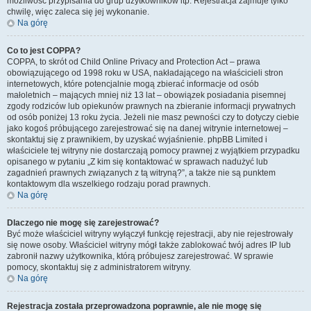
możliwość przypisania do grup użytkowników itp. Rejestracja zajmuje tylko
chwilę, więc zaleca się jej wykonanie.
Na górę
Co to jest COPPA?
COPPA, to skrót od Child Online Privacy and Protection Act – prawa
obowiązującego od 1998 roku w USA, nakładającego na właścicieli stron
internetowych, które potencjalnie mogą zbierać informacje od osób
małoletnich – mających mniej niż 13 lat – obowiązek posiadania pisemnej
zgody rodziców lub opiekunów prawnych na zbieranie informacji prywatnych
od osób poniżej 13 roku życia. Jeżeli nie masz pewności czy to dotyczy ciebie
jako kogoś próbującego zarejestrować się na danej witrynie internetowej –
skontaktuj się z prawnikiem, by uzyskać wyjaśnienie. phpBB Limited i
właściciele tej witryny nie dostarczają pomocy prawnej z wyjątkiem przypadku
opisanego w pytaniu „Z kim się kontaktować w sprawach nadużyć lub
zagadnień prawnych związanych z tą witryną?”, a także nie są punktem
kontaktowym dla wszelkiego rodzaju porad prawnych.
Na górę
Dlaczego nie mogę się zarejestrować?
Być może właściciel witryny wyłączył funkcję rejestracji, aby nie rejestrowały
się nowe osoby. Właściciel witryny mógł także zablokować twój adres IP lub
zabronił nazwy użytkownika, którą próbujesz zarejestrować. W sprawie
pomocy, skontaktuj się z administratorem witryny.
Na górę
Rejestracja została przeprowadzona poprawnie, ale nie mogę się