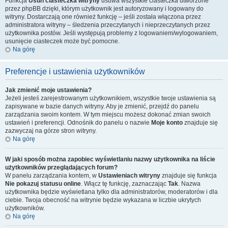
Funkcja
Usuń ciasteczka witryny
usuwa wszystkie ciasteczka utworzone
przez phpBB dzięki, którym użytkownik jest autoryzowany i logowany do
witryny. Dostarczają one również funkcję – jeśli została włączona przez
administratora witryny – śledzenia przeczytanych i nieprzeczytanych przez
użytkownika postów. Jeśli występują problemy z logowaniem/wylogowaniem,
usunięcie ciasteczek może być pomocne.
Na górę
Preferencje i ustawienia użytkowników
Jak zmienić moje ustawienia?
Jeżeli jesteś zarejestrowanym użytkownikiem, wszystkie twoje ustawienia są
zapisywane w bazie danych witryny. Aby je zmienić, przejdź do panelu
zarządzania swoim kontem. W tym miejscu możesz dokonać zmian swoich
ustawień i preferencji. Odnośnik do panelu o nazwie
Moje konto
znajduje się
zazwyczaj na górze stron witryny.
Na górę
W jaki sposób można zapobiec wyświetlaniu nazwy użytkownika na liście
użytkowników przeglądających forum?
W panelu zarządzania kontem, w
Ustawieniach witryny
znajduje się funkcja
Nie pokazuj statusu online
. Włącz tę funkcję, zaznaczając
Tak
. Nazwa
użytkownika będzie wyświetlana tylko dla administratorów, moderatorów i dla
ciebie. Twoja obecność na witrynie będzie wykazana w liczbie ukrytych
użytkowników.
Na górę