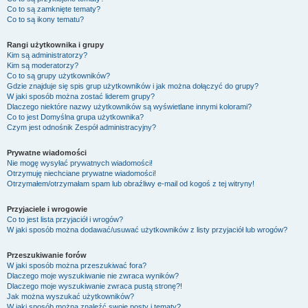
Co to są zamknięte tematy?
Co to są ikony tematu?
Rangi użytkownika i grupy
Kim są administratorzy?
Kim są moderatorzy?
Co to są grupy użytkowników?
Gdzie znajduje się spis grup użytkowników i jak można dołączyć do grupy?
W jaki sposób można zostać liderem grupy?
Dlaczego niektóre nazwy użytkowników są wyświetlane innymi kolorami?
Co to jest
Domyślna grupa użytkownika
?
Czym jest odnośnik
Zespół administracyjny
?
Prywatne wiadomości
Nie mogę wysyłać prywatnych wiadomości!
Otrzymuję niechciane prywatne wiadomości!
Otrzymałem/otrzymałam spam lub obraźliwy e-mail od kogoś z tej witryny!
Przyjaciele i wrogowie
Co to jest lista przyjaciół i wrogów?
W jaki sposób można dodawać/usuwać użytkowników z listy przyjaciół lub wrogów?
Przeszukiwanie forów
W jaki sposób można przeszukiwać fora?
Dlaczego moje wyszukiwanie nie zwraca wyników?
Dlaczego moje wyszukiwanie zwraca pustą stronę?!
Jak można wyszukać użytkowników?
W jaki sposób można znaleźć swoje posty i tematy?