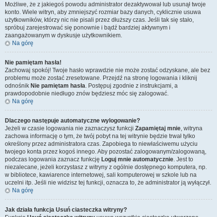
Możliwe, że z jakiegoś powodu administrator dezaktywował lub usunął twoje
konto. Wiele witryn, aby zmniejszyć rozmiar bazy danych, cyklicznie usuwa
użytkowników, którzy nic nie pisali przez dłuższy czas. Jeśli tak się stało,
spróbuj zarejestrować się ponownie i bądź bardziej aktywnym i
zaangażowanym w dyskusje użytkownikiem.
Na górę
Nie pamiętam hasła!
Zachowaj spokój! Twoje hasło wprawdzie nie może zostać odzyskane, ale bez
problemu może zostać zresetowane. Przejdź na stronę logowania i kliknij
odnośnik
Nie pamiętam hasła
. Postępuj zgodnie z instrukcjami, a
prawdopodobnie niedługo znów będziesz móc się zalogować.
Na górę
Dlaczego następuje automatyczne wylogowanie?
Jeżeli w czasie logowania nie zaznaczysz funkcji
Zapamiętaj mnie
, witryna
zachowa informację o tym, że twój pobyt na tej witrynie będzie trwał tylko
określony przez administratora czas. Zapobiega to niewłaściwemu użyciu
twojego konta przez kogoś innego. Aby pozostać zalogowanym/zalogowaną,
podczas logowania zaznacz funkcję
Loguj mnie automatycznie
. Jest to
niezalecane, jeżeli korzystasz z witryny z ogólnie dostępnego komputera, np.
w bibliotece, kawiarence internetowej, sali komputerowej w szkole lub na
uczelni itp. Jeśli nie widzisz tej funkcji, oznacza to, że administrator ją wyłączył.
Na górę
Jak działa funkcja
Usuń ciasteczka witryny
?