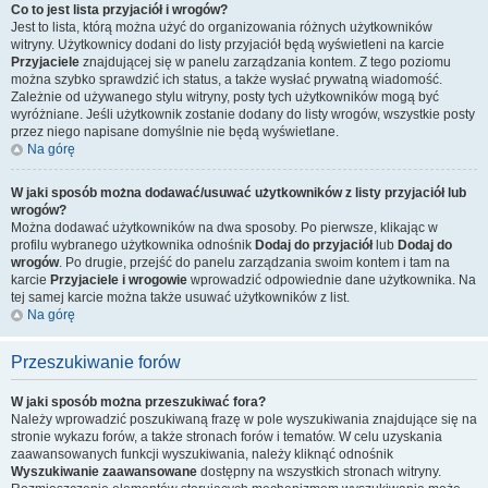
Co to jest lista przyjaciół i wrogów?
Jest to lista, którą można użyć do organizowania różnych użytkowników
witryny. Użytkownicy dodani do listy przyjaciół będą wyświetleni na karcie
Przyjaciele
znajdującej się w panelu zarządzania kontem. Z tego poziomu
można szybko sprawdzić ich status, a także wysłać prywatną wiadomość.
Zależnie od używanego stylu witryny, posty tych użytkowników mogą być
wyróżniane. Jeśli użytkownik zostanie dodany do listy wrogów, wszystkie posty
przez niego napisane domyślnie nie będą wyświetlane.
Na górę
W jaki sposób można dodawać/usuwać użytkowników z listy przyjaciół lub
wrogów?
Można dodawać użytkowników na dwa sposoby. Po pierwsze, klikając w
profilu wybranego użytkownika odnośnik
Dodaj do przyjaciół
lub
Dodaj do
wrogów
. Po drugie, przejść do panelu zarządzania swoim kontem i tam na
karcie
Przyjaciele i wrogowie
wprowadzić odpowiednie dane użytkownika. Na
tej samej karcie można także usuwać użytkowników z list.
Na górę
Przeszukiwanie forów
W jaki sposób można przeszukiwać fora?
Należy wprowadzić poszukiwaną frazę w pole wyszukiwania znajdujące się na
stronie wykazu forów, a także stronach forów i tematów. W celu uzyskania
zaawansowanych funkcji wyszukiwania, należy kliknąć odnośnik
Wyszukiwanie zaawansowane
dostępny na wszystkich stronach witryny.