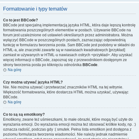
Formatowanie i typy tematów
Co to jest BBCode?
BBCode jest specjalną implementacją języka HTML, która daje lepszą kontrolę
formatowania poszczególnych elementów w postach. Używanie BBCode na
forum jest uzależnione od ustawień określanych przez administratora. Można
wyłączyć BBCode w poszczególnych postach, zaznaczając odpowiednią
funkcję w formularzu tworzenia posta. Sam BBCode jest podobny w składni do
HTML-a, ale znaczniki zawarte są w nawiasach kwadratowych [przykład]
zamiast w używanych w HTML-u nawiasach ostrych <przykład>. Aby uzyskać
więcej informacji o BBCode, zapoznaj się z przewodnikiem dostępnym ze
strony tworzenia posta po kliknięciu odnośnika
BBCode
.
Na górę
Czy można używać języka HTML?
Nie. Nie można używać i przetwarzać znaczników HTML na tej witrynie.
Większość formatowania, które dostarcza HTML można uzyskać, używając
BBCode.
Na górę
Co to są są emotikony?
Emotikony, zwane też uśmieszkami, to małe obrazki, które mogą być użyte do
wyrażania emocji. Do wyrażania emocji można też stosować krótkie kody, np. :)
oznacza radość, podczas gdy :( smutek. Pełna lista emotikon jest dostępna z
poziomu formularza tworzenia wiadomości. Nie należy jednak nadmiernie