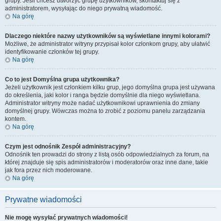
grupy. Jeśli chcesz utworzyć grupę użytkowników, skontaktuj się z
administratorem, wysyłając do niego prywatną wiadomość.
Na górę
Dlaczego niektóre nazwy użytkowników są wyświetlane innymi kolorami?
Możliwe, że administrator witryny przypisał kolor członkom grupy, aby ułatwić
identyfikowanie członków tej grupy.
Na górę
Co to jest
Domyślna grupa użytkownika
?
Jeżeli użytkownik jest członkiem kilku grup, jego domyślna grupa jest używana
do określenia, jaki kolor i ranga będzie domyślnie dla niego wyświetlana.
Administrator witryny może nadać użytkownikowi uprawnienia do zmiany
domyślnej grupy. Wówczas można to zrobić z poziomu panelu zarządzania
kontem.
Na górę
Czym jest odnośnik
Zespół administracyjny
?
Odnośnik ten prowadzi do strony z listą osób odpowiedzialnych za forum, na
której znajduje się spis administratorów i moderatorów oraz inne dane, takie
jak fora przez nich moderowane.
Na górę
Prywatne wiadomości
Nie mogę wysyłać prywatnych wiadomości!