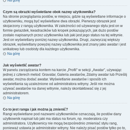
Na górę
Czym są obrazki wyświetlane obok nazwy użytkownika?
Na stronie przeglądania postów, w miejscu, gdzie są wyświetlane informacje o
użytkowniku, mogą być wyświetlane dwa obrazki. Pierwszy obrazek jest
skojarzony z rangą użytkownika. W zależności od używanego stylu jest on w
formie gwiazdek, kwadracików lub kropek pokazujących, jak dużo postów
zostało napisanych przez użytkownika lub jaki jest jego status na tej witrynie.
Jest on wyświetlany poniżej nazwy użytkownika. Drugi, zazwyczaj większy
obrazek, wyświetlany powyżej nazwy użytkownika jest znany jako awatar i jest
unikatowy lub osobisty dla każdego użytkownika.
Na górę
Jak wyświetlić awatar?
W panelu zarządzania kontem na karcie „Profil” w sekcji „Awatar”, używając
jednej z czterech metod: Gravatar, Galeria awatarów, Zdalny awatar lub Prześlij
awatar, można dodać awatar. Wyświetlanie awatarów i sposób ich
wyświetlania są uzależnione od administratora witryny. Jeśli nie można
używać awatarów na danej witrynie, należy skontaktować się z jej
administratorem.
Na górę
Co to jest ranga i jak można ją zmienić?
Rangi wyświetlane pod nazwami użytkowników oznaczają, ile postów dany
użytkownik napisał lub jaki ma status na forum, np. moderatora czy
administratora. Użytkownicy nie mogą bezpośrednio zmieniać stylu rang,
ponieważ ustawia je administrator witryny. Nie należy pisać postów tylko po to,