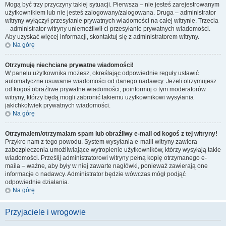
Mogą być trzy przyczyny takiej sytuacji. Pierwsza – nie jesteś zarejestrowanym
użytkownikiem lub nie jesteś zalogowany/zalogowana. Druga – administrator
witryny wyłączył przesyłanie prywatnych wiadomości na całej witrynie. Trzecia
– administrator witryny uniemożliwił ci przesyłanie prywatnych wiadomości.
Aby uzyskać więcej informacji, skontaktuj się z administratorem witryny.
Na górę
Otrzymuję niechciane prywatne wiadomości!
W panelu użytkownika możesz, określając odpowiednie reguły ustawić
automatyczne usuwanie wiadomości od danego nadawcy. Jeżeli otrzymujesz
od kogoś obraźliwe prywatne wiadomości, poinformuj o tym moderatorów
witryny, którzy będą mogli zabronić takiemu użytkownikowi wysyłania
jakichkolwiek prywatnych wiadomości.
Na górę
Otrzymałem/otrzymałam spam lub obraźliwy e-mail od kogoś z tej witryny!
Przykro nam z tego powodu. System wysyłania e-maili witryny zawiera
zabezpieczenia umożliwiające wytropienie użytkowników, którzy wysyłają takie
wiadomości. Prześlij administratorowi witryny pełną kopię otrzymanego e-
maila – ważne, aby były w niej zawarte nagłówki, ponieważ zawierają one
informacje o nadawcy. Administrator będzie wówczas mógł podjąć
odpowiednie działania.
Na górę
Przyjaciele i wrogowie