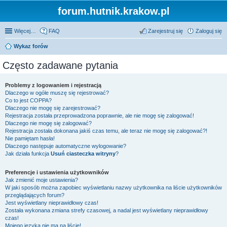
forum.hutnik.krakow.pl
Więcej…
FAQ
Zarejestruj się
Zaloguj się
Wykaz forów
Często zadawane pytania
Problemy z logowaniem i rejestracją
Dlaczego w ogóle muszę się rejestrować?
Co to jest COPPA?
Dlaczego nie mogę się zarejestrować?
Rejestracja została przeprowadzona poprawnie, ale nie mogę się zalogować!
Dlaczego nie mogę się zalogować?
Rejestracja została dokonana jakiś czas temu, ale teraz nie mogę się zalogować?!
Nie pamiętam hasła!
Dlaczego następuje automatyczne wylogowanie?
Jak działa funkcja
Usuń ciasteczka witryny
?
Preferencje i ustawienia użytkowników
Jak zmienić moje ustawienia?
W jaki sposób można zapobiec wyświetlaniu nazwy użytkownika na liście użytkowników
przeglądających forum?
Jest wyświetlany nieprawidłowy czas!
Została wykonana zmiana strefy czasowej, a nadal jest wyświetlany nieprawidłowy
czas!
Mojego języka nie ma na liście!