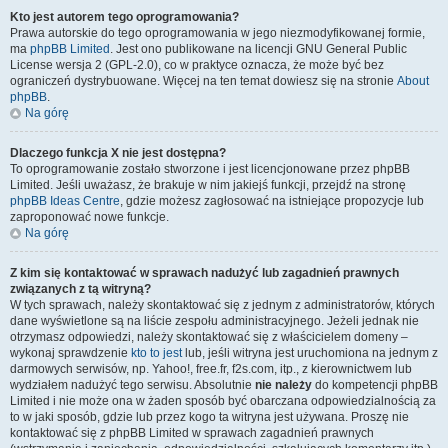
Kto jest autorem tego oprogramowania?
Prawa autorskie do tego oprogramowania w jego niezmodyfikowanej formie,
ma
phpBB Limited
. Jest ono publikowane na licencji GNU General Public
License wersja 2 (GPL-2.0), co w praktyce oznacza, że może być bez
ograniczeń dystrybuowane. Więcej na ten temat dowiesz się na stronie
About
phpBB
.
Na górę
Dlaczego funkcja X nie jest dostępna?
To oprogramowanie zostało stworzone i jest licencjonowane przez phpBB
Limited. Jeśli uważasz, że brakuje w nim jakiejś funkcji, przejdź na stronę
phpBB Ideas Centre
, gdzie możesz zagłosować na istniejące propozycje lub
zaproponować nowe funkcje.
Na górę
Z kim się kontaktować w sprawach nadużyć lub zagadnień prawnych
związanych z tą witryną?
W tych sprawach, należy skontaktować się z jednym z administratorów, których
dane wyświetlone są na liście zespołu administracyjnego. Jeżeli jednak nie
otrzymasz odpowiedzi, należy skontaktować się z właścicielem domeny –
wykonaj sprawdzenie
kto to jest
lub, jeśli witryna jest uruchomiona na jednym z
darmowych serwisów, np. Yahoo!, free.fr, f2s.com, itp., z kierownictwem lub
wydziałem nadużyć tego serwisu. Absolutnie
nie należy
do kompetencji phpBB
Limited i nie może ona w żaden sposób być obarczana odpowiedzialnością za
to w jaki sposób, gdzie lub przez kogo ta witryna jest używana. Proszę nie
kontaktować się z phpBB Limited w sprawach zagadnień prawnych