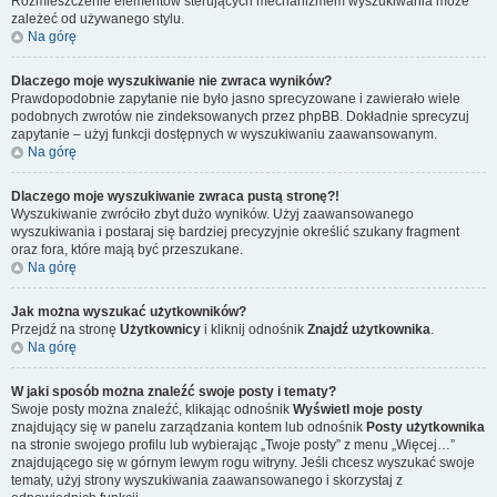
Rozmieszczenie elementów sterujących mechanizmem wyszukiwania może
zależeć od używanego stylu.
Na górę
Dlaczego moje wyszukiwanie nie zwraca wyników?
Prawdopodobnie zapytanie nie było jasno sprecyzowane i zawierało wiele
podobnych zwrotów nie zindeksowanych przez phpBB. Dokładnie sprecyzuj
zapytanie – użyj funkcji dostępnych w wyszukiwaniu zaawansowanym.
Na górę
Dlaczego moje wyszukiwanie zwraca pustą stronę?!
Wyszukiwanie zwróciło zbyt dużo wyników. Użyj zaawansowanego
wyszukiwania i postaraj się bardziej precyzyjnie określić szukany fragment
oraz fora, które mają być przeszukane.
Na górę
Jak można wyszukać użytkowników?
Przejdź na stronę
Użytkownicy
i kliknij odnośnik
Znajdź użytkownika
.
Na górę
W jaki sposób można znaleźć swoje posty i tematy?
Swoje posty można znaleźć, klikając odnośnik
Wyświetl moje posty
znajdujący się w panelu zarządzania kontem lub odnośnik
Posty użytkownika
na stronie swojego profilu lub wybierając „Twoje posty” z menu „Więcej…”
znajdującego się w górnym lewym rogu witryny. Jeśli chcesz wyszukać swoje
tematy, użyj strony wyszukiwania zaawansowanego i skorzystaj z