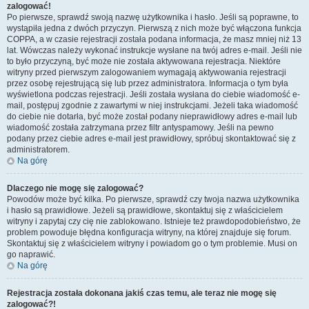
zalogować!
Po pierwsze, sprawdź swoją nazwę użytkownika i hasło. Jeśli są poprawne, to
wystąpiła jedna z dwóch przyczyn. Pierwszą z nich może być włączona funkcja
COPPA, a w czasie rejestracji została podana informacja, że masz mniej niż 13
lat. Wówczas należy wykonać instrukcje wysłane na twój adres e-mail. Jeśli nie
to było przyczyną, być może nie została aktywowana rejestracja. Niektóre
witryny przed pierwszym zalogowaniem wymagają aktywowania rejestracji
przez osobę rejestrującą się lub przez administratora. Informacja o tym była
wyświetlona podczas rejestracji. Jeśli została wysłana do ciebie wiadomość e-
mail, postępuj zgodnie z zawartymi w niej instrukcjami. Jeżeli taka wiadomość
do ciebie nie dotarła, być może został podany nieprawidłowy adres e-mail lub
wiadomość została zatrzymana przez filtr antyspamowy. Jeśli na pewno
podany przez ciebie adres e-mail jest prawidłowy, spróbuj skontaktować się z
administratorem.
Na górę
Dlaczego nie mogę się zalogować?
Powodów może być kilka. Po pierwsze, sprawdź czy twoja nazwa użytkownika
i hasło są prawidłowe. Jeżeli są prawidłowe, skontaktuj się z właścicielem
witryny i zapytaj czy cię nie zablokowano. Istnieje też prawdopodobieństwo, że
problem powoduje błędna konfiguracja witryny, na której znajduje się forum.
Skontaktuj się z właścicielem witryny i powiadom go o tym problemie. Musi on
go naprawić.
Na górę
Rejestracja została dokonana jakiś czas temu, ale teraz nie mogę się
zalogować?!