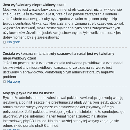
Jest wyświetlany nieprawidłowy czas!
Możliwe, że jest wyświetlany czas z innej strefy czasowej, niż ta, w której się
znajdujesz. Jeśli tak właśnie jest, przejdź do panelu zarządzania kontem i
zmień strefę czasową, tak aby była zgodna z twoim miejscem pobytu. Np.
Europa centralna, Afryka, czy Nowa Zelandia. Zmiana strefy czasowej, tak jak i
większości ustawień, może zostać wykonana tylko przez zarejestrowanych
użytkowników. Jeżeli nie jesteś zarejestrowanym użytkownikiem – teraz jest
dobry moment, by się zarejestrować.
Na górę
Została wykonana zmiana strefy czasowej, a nadal jest wyświetlany
nieprawidłowy czas!
Jeżeli na pewno strefa czasowa została ustawiona prawidłowo, a czas nadal
jest wyświetlany nieprawidłowo, oznacza to, że czas na serwerze jest
ustawiony nieprawidłowo. Poinformuj o tym administratora, by naprawił
problem.
Na górę
Mojego języka nie ma na liście!
Być może administrator nie zainstalował pakietu zawierającego twoją wersję
językową albo nikt jeszcze nie przetłumaczył phpBB3 na twój język. Zapytaj
administratora witryny czy może zainstalować pakiet językowy, którego
potrzebujesz. Jeśli pakiet dla twojego języka nie istnieje, może spróbujesz go
utworzyć. Więcej informacji na ten temat można znaleźć na stronie
internetowej phpBB Limited. Na dole każdej strony tej witryny znajduje się
odnośnik do portalu phpBB Limited.