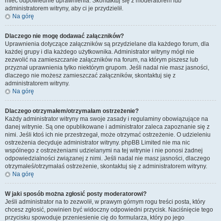
mieć odpowiednie uprawnienia. Skontaktuj się z moderatorem lub
administratorem witryny, aby ci je przydzielił.
Na górę
Dlaczego nie mogę dodawać załączników?
Uprawnienia dotyczące załączników są przydzielane dla każdego forum, dla
każdej grupy i dla każdego użytkownika. Administrator witryny mógł nie
zezwolić na zamieszczanie załączników na forum, na którym piszesz lub
przyznał uprawnienia tylko niektórym grupom. Jeśli nadal nie masz jasności,
dlaczego nie możesz zamieszczać załączników, skontaktuj się z
administratorem witryny.
Na górę
Dlaczego otrzymałem/otrzymałam ostrzeżenie?
Każdy administrator witryny ma swoje zasady i regulaminy obowiązujące na
danej witrynie. Są one opublikowane i administrator zaleca zapoznanie się z
nimi. Jeśli ktoś ich nie przestrzegał, może otrzymać ostrzeżenie. O udzieleniu
ostrzeżenia decyduje administrator witryny. phpBB Limited nie ma nic
wspólnego z ostrzeżeniami udzielanymi na tej witrynie i nie ponosi żadnej
odpowiedzialności związanej z nimi. Jeśli nadal nie masz jasności, dlaczego
otrzymałeś/otrzymałaś ostrzeżenie, skontaktuj się z administratorem witryny.
Na górę
W jaki sposób można zgłosić posty moderatorowi?
Jeśli administrator na to zezwolił, w prawym górnym rogu treści posta, który
chcesz zgłosić, powinien być widoczny odpowiedni przycisk. Naciśnięcie tego
przycisku spowoduje przeniesienie cię do formularza, który po jego