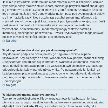
Jeśli nie jesteś administratorem lub moderatorem, możesz zmieniać i usuwać
tylko swoje posty. Możesz zmienić post, naciskając przycisk
Zmień
znajdujący
się przy danym poście. Czasami można to zrobić tylko przez pewien czas po
jego napisaniu. Jeżeli ktoś odpowiedział na ten post, pod twoim postem pojawi
się informacja ile razy i kiedy ostatni raz post był zmieniany. Informacja ta
wyświetli się tylko wtedy, jeśli ktoś zamieścił pod tym postem kolejny post. Jeśli
post zmienił moderator lub administrator, informacja ta nie zostanie
wyświetlona. Administratorzy i moderatorzy mogą zostawić notatkę z
informacją, dlaczego ten post zmieniali. Zwykli użytkownicy nie mogą usuwać
postów, gdy ktoś zamieścił pod ich postem nowy post.
Na górę
W jaki sposób można dodać podpis do swojego posta?
Aby dodawać podpis do posta, należy go najpierw utworzyć w panelu
użytkownika. Aby dołączyć do danej wiadomości swój podpis, zaznacz funkcję
Dołącz podpis
znajdującą się w formularzu tworzenia wiadomości. Możesz
także domyślnie dodawać podpis do wszystkich swoich postów, zaznaczając
odpowiednią funkcję w panelu użytkownika. Po uaktywnieniu tej funkcji, za
każdym razem pisząc post, możesz zdecydować o niedodawaniu do niego
podpisu, usuwając w formularzu tworzenia wiadomości zaznaczenie z pola
Dołącz podpis
.
Na górę
W jaki sposób można utworzyć ankietę?
Tworzenie ankiet jest proste. Kiedy tworzysz nowy temat bądź zmieniasz
pierwszy post w wątku, na dole formularza tworzenia tematu będziesz widzieć
etykietę
Utwórz ankietę
. Kliknij ją i w otworzonym formularzu podaj tytuł