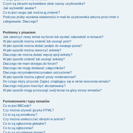
Czym są obrazki wyświetlane obok nazwy użytkownika?
Jak wyświetlić awatar?
Co to jest ranga i jak można ją zmienić?
Podczas próby wysłania wiadomości e-mail do użytkownika witryna prosi mnie o
zalogowanie. Dlaczego?
Problemy z pisaniem
Jak utworzyć nowy temat na forum lub wysłać odpowiedź w temacie?
W jaki sposób można zmienić lub usunąć post?
W jaki sposób można dodać podpis do swojego posta?
W jaki sposób można utworzyć ankietę?
Dlaczego nie można dodać więcej opcji ankiety?
W jaki sposób zmienić lub usunąć ankietę?
Dlaczego nie mam dostępu do forum?
Dlaczego nie mogę dodawać załączników?
Dlaczego otrzymałem/otrzymałam ostrzeżenie?
W jaki sposób można zgłosić posty moderatorowi?
Do czego służy przycisk
Zapisz
znajdujący się w oknie tworzenia tematu?
Dlaczego mój post musi być akceptowany?
W jaki sposób mogę przesunąć swój temat na górę strony tematów?
Formatowanie i typy tematów
Co to jest BBCode?
Czy można używać języka HTML?
Co to są są emotikony?
Czy można umieszczać obrazki w poście?
Co to są ogłoszenia globalne?
Co to są ogłoszenia?
Co to są przyklejone tematy?