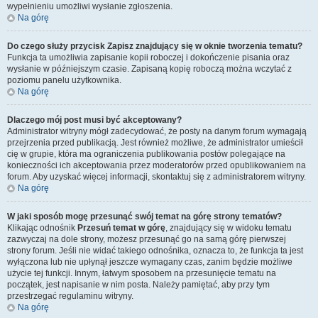
wypełnieniu umożliwi wysłanie zgłoszenia.
Na górę
Do czego służy przycisk
Zapisz
znajdujący się w oknie tworzenia tematu?
Funkcja ta umożliwia zapisanie kopii roboczej i dokończenie pisania oraz
wysłanie w późniejszym czasie. Zapisaną kopię roboczą można wczytać z
poziomu panelu użytkownika.
Na górę
Dlaczego mój post musi być akceptowany?
Administrator witryny mógł zadecydować, że posty na danym forum wymagają
przejrzenia przed publikacją. Jest również możliwe, że administrator umieścił
cię w grupie, która ma ograniczenia publikowania postów polegające na
konieczności ich akceptowania przez moderatorów przed opublikowaniem na
forum. Aby uzyskać więcej informacji, skontaktuj się z administratorem witryny.
Na górę
W jaki sposób mogę przesunąć swój temat na górę strony tematów?
Klikając odnośnik
Przesuń temat w górę
, znajdujący się w widoku tematu
zazwyczaj na dole strony, możesz przesunąć go na samą górę pierwszej
strony forum. Jeśli nie widać takiego odnośnika, oznacza to, że funkcja ta jest
wyłączona lub nie upłynął jeszcze wymagany czas, zanim będzie możliwe
użycie tej funkcji. Innym, łatwym sposobem na przesunięcie tematu na
początek, jest napisanie w nim posta. Należy pamiętać, aby przy tym
przestrzegać regulaminu witryny.
Na górę