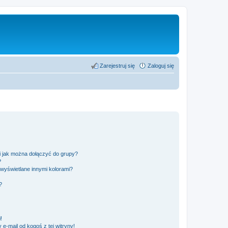
Zarejestruj się
Zaloguj się
 i jak można dołączyć do grupy?
?
wyświetlane innymi kolorami?
?
!
e-mail od kogoś z tej witryny!