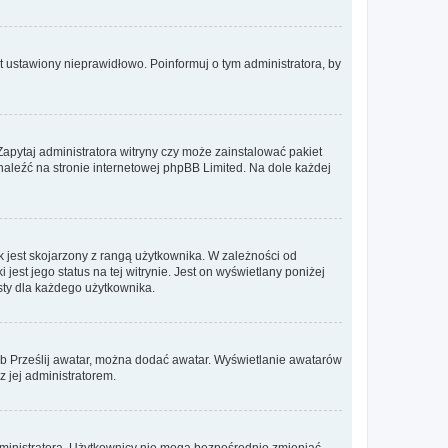
t ustawiony nieprawidłowo. Poinformuj o tym administratora, by
Zapytaj administratora witryny czy może zainstalować pakiet
znaleźć na stronie internetowej phpBB Limited. Na dole każdej
 jest skojarzony z rangą użytkownika. W zależności od
est jego status na tej witrynie. Jest on wyświetlany poniżej
sty dla każdego użytkownika.
lub Prześlij awatar, można dodać awatar. Wyświetlanie awatarów
z jej administratorem.
dministratora. Użytkownicy nie mogą bezpośrednio zmieniać