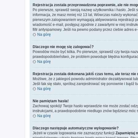
Rejestracja została przeprowadzona poprawnie, ale nie mog
Po pierwsze, sprawdź swoją nazwę użytkownika i hasło. Jeśli 
informacja, że masz mniej niż 13 lat. Wówczas należy wykonać i
pierwszym zalogowaniem wymagają aktywowania rejestracji przez
wiadomość e-mail, postępuj zgodnie z zawartymi w niej instru
filtr antyspamowy. Jeśli na pewno podany przez ciebie adres e-
Na górę
Dlaczego nie mogę się zalogować?
Powodów może być kilka. Po pierwsze, sprawdź czy twoja nazwa u
prawdopodobieństwo, że problem powoduje błędna konfiguracja w
Na górę
Rejestracja została dokonana jakiś czas temu, ale teraz ni
Możliwe, że z jakiegoś powodu administrator dezaktywował lub u
Jeśli tak się stało, spróbuj zarejestrować się ponownie i bą
Na górę
Nie pamiętam hasła!
Zachowaj spokój! Twoje hasło wprawdzie nie może zostać odzy
instrukcjami, a prawdopodobnie niedługo znów będziesz móc 
Na górę
Dlaczego następuje automatyczne wylogowanie?
Jeżeli w czasie logowania nie zaznaczysz funkcji
Zapamiętaj 
niewłaściwemu użyciu twojego konta przez kogoś innego. Ab