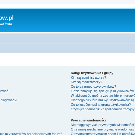
ow.pl
owa Huta
Rangi użytkownika i grupy
Kim są administratorzy?
Kim są moderatorzy?
Co to są grupy użytkowników?
ogować!
Gdzie znajduje się spis grup użytkowników
W jaki sposób można zostać liderem grupy
 zalogować?!
Dlaczego niektóre nazwy użytkowników są 
Co to jest
Domyślna grupa użytkownika
?
Czym jest odnośnik
Zespół administracyjny
Prywatne wiadomości
Nie mogę wysyłać prywatnych wiadomości!
Otrzymuję niechciane prywatne wiadomości
ście użytkowników przeglądających forum?
Otrzymałem/otrzymałam spam lub obraźliwy 