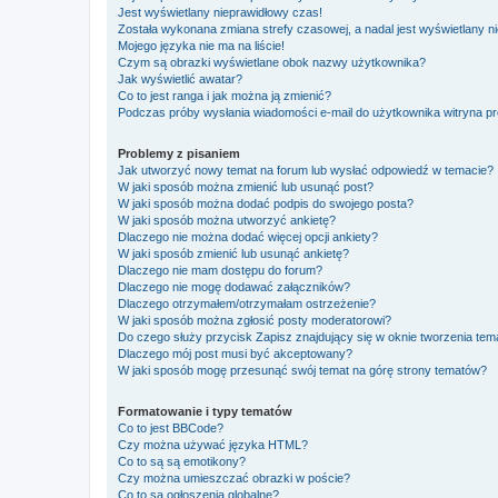
Jest wyświetlany nieprawidłowy czas!
Została wykonana zmiana strefy czasowej, a nadal jest wyświetlany n
Mojego języka nie ma na liście!
Czym są obrazki wyświetlane obok nazwy użytkownika?
Jak wyświetlić awatar?
Co to jest ranga i jak można ją zmienić?
Podczas próby wysłania wiadomości e-mail do użytkownika witryna pr
Problemy z pisaniem
Jak utworzyć nowy temat na forum lub wysłać odpowiedź w temacie?
W jaki sposób można zmienić lub usunąć post?
W jaki sposób można dodać podpis do swojego posta?
W jaki sposób można utworzyć ankietę?
Dlaczego nie można dodać więcej opcji ankiety?
W jaki sposób zmienić lub usunąć ankietę?
Dlaczego nie mam dostępu do forum?
Dlaczego nie mogę dodawać załączników?
Dlaczego otrzymałem/otrzymałam ostrzeżenie?
W jaki sposób można zgłosić posty moderatorowi?
Do czego służy przycisk
Zapisz
znajdujący się w oknie tworzenia tem
Dlaczego mój post musi być akceptowany?
W jaki sposób mogę przesunąć swój temat na górę strony tematów?
Formatowanie i typy tematów
Co to jest BBCode?
Czy można używać języka HTML?
Co to są są emotikony?
Czy można umieszczać obrazki w poście?
Co to są ogłoszenia globalne?