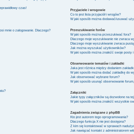
ieprawidłowy czas!
Przyjaciele i wrogowie
Co to jest lista przyjaciół i wrogów?
W jaki sposób można dodawać/usuwać użytk
Przeszukiwanie forów
osi mnie o zalogowanie. Dlaczego?
W jaki sposób można przeszukiwać fora?
Dlaczego moje wyszukiwanie nie zwraca w
Dlaczego moje wyszukiwanie zwraca pustą 
Jak można wyszukać użytkowników?
W jaki sposób można znaleźć swoje posty i
Obserwowanie tematów i zakładki
Jaka jest różnica między dodaniem zakład
W jaki sposób można dodać zakładkę do w
Jak obserwować wybrane forum?
W jaki sposób usunąć obserwowanie forum
atu?
Załączniki
Jakie typy załączników są dozwolone na tej
W jaki sposób można znaleźć wszystkie swo
Zagadnienia związane z phpBB
Kto jest autorem tego oprogramowania?
Dlaczego funkcja X nie jest dostępna?
Z kim się kontaktować w sprawach nadużyć
Jak nawiązać kontakt z administratorem wi