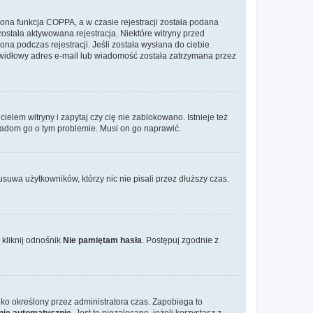
ona funkcja COPPA, a w czasie rejestracji została podana
została aktywowana rejestracja. Niektóre witryny przed
na podczas rejestracji. Jeśli została wysłana do ciebie
rawidłowy adres e-mail lub wiadomość została zatrzymana przez
elem witryny i zapytaj czy cię nie zablokowano. Istnieje też
wiadom go o tym problemie. Musi on go naprawić.
suwa użytkowników, którzy nic nie pisali przez dłuższy czas.
kliknij odnośnik
Nie pamiętam hasła
. Postępuj zgodnie z
tylko określony przez administratora czas. Zapobiega to
nie automatycznie
. Jest to niezalecane, jeżeli korzystasz z