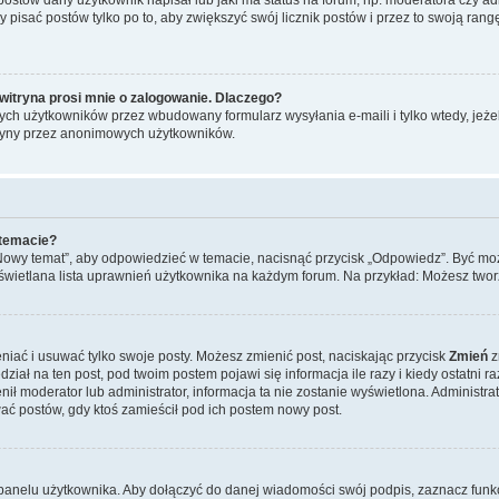
y pisać postów tylko po to, aby zwiększyć swój licznik postów i przez to swoją rangę
witryna prosi mnie o zalogowanie. Dlaczego?
ch użytkowników przez wbudowany formularz wysyłania e-maili i tylko wtedy, jeżeli
ryny przez anonimowych użytkowników.
 temacie?
„Nowy temat”, aby odpowiedzieć w temacie, nacisnąć przycisk „Odpowiedz”. Być mo
wyświetlana lista uprawnień użytkownika na każdym forum. Na przykład: Możesz two
niać i usuwać tylko swoje posty. Możesz zmienić post, naciskając przycisk
Zmień
z
iał na ten post, pod twoim postem pojawi się informacja ile razy i kiedy ostatni raz
ienił moderator lub administrator, informacja ta nie zostanie wyświetlona. Administr
ać postów, gdy ktoś zamieścił pod ich postem nowy post.
panelu użytkownika. Aby dołączyć do danej wiadomości swój podpis, zaznacz funk