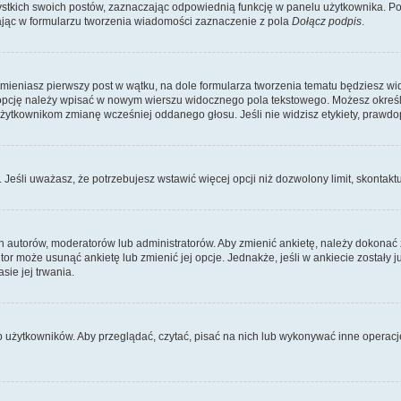
kich swoich postów, zaznaczając odpowiednią funkcję w panelu użytkownika. Po u
ąc w formularzu tworzenia wiadomości zaznaczenie z pola
Dołącz podpis
.
zmieniasz pierwszy post w wątku, na dole formularza tworzenia tematu będziesz wi
dą opcję należy wpisać w nowym wierszu widocznego pola tekstowego. Możesz określ
 użytkownikom zmianę wcześniej oddanego głosu. Jeśli nie widzisz etykiety, praw
y. Jeśli uważasz, że potrzebujesz wstawić więcej opcji niż dozwolony limit, skontaktu
ich autorów, moderatorów lub administratorów. Aby zmienić ankietę, należy dokon
 autor może usunąć ankietę lub zmienić jej opcje. Jednakże, jeśli w ankiecie zostały
sie jej trwania.
b użytkowników. Aby przeglądać, czytać, pisać na nich lub wykonywać inne operac