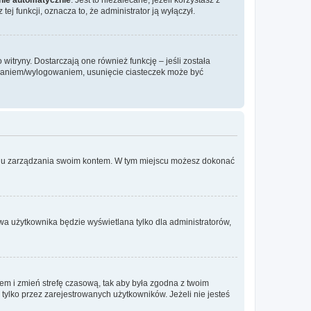
ej funkcji, oznacza to, że administrator ją wyłączył.
itryny. Dostarczają one również funkcję – jeśli została
gowaniem/wylogowaniem, usunięcie ciasteczek może być
anelu zarządzania swoim kontem. W tym miejscu możesz dokonać
wa użytkownika będzie wyświetlana tylko dla administratorów,
ontem i zmień strefę czasową, tak aby była zgodna z twoim
tylko przez zarejestrowanych użytkowników. Jeżeli nie jesteś