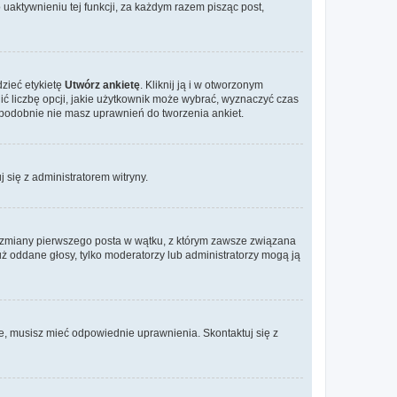
aktywnieniu tej funkcji, za każdym razem pisząc post,
dzieć etykietę
Utwórz ankietę
. Kliknij ją i w otworzonym
ić liczbę opcji, jakie użytkownik może wybrać, wyznaczyć czas
dopodobnie nie masz uprawnień do tworzenia ankiet.
j się z administratorem witryny.
ać zmiany pierwszego posta w wątku, z którym zawsze związana
 już oddane głosy, tylko moderatorzy lub administratorzy mogą ją
je, musisz mieć odpowiednie uprawnienia. Skontaktuj się z