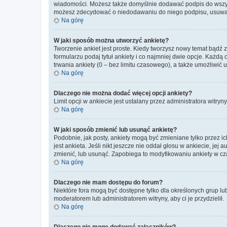
wiadomości. Możesz także domyślnie dodawać podpis do wszyst
możesz zdecydować o niedodawaniu do niego podpisu, usuwaj
Na górę
W jaki sposób można utworzyć ankietę?
Tworzenie ankiet jest proste. Kiedy tworzysz nowy temat bądź 
formularzu podaj tytuł ankiety i co najmniej dwie opcje. Każ
trwania ankiety (0 – bez limitu czasowego), a także umożliwić
Na górę
Dlaczego nie można dodać więcej opcji ankiety?
Limit opcji w ankiecie jest ustalany przez administratora witryn
Na górę
W jaki sposób zmienić lub usunąć ankietę?
Podobnie, jak posty, ankiety mogą być zmieniane tylko przez 
jest ankieta. Jeśli nikt jeszcze nie oddał głosu w ankiecie, jej
zmienić, lub usunąć. Zapobiega to modyfikowaniu ankiety w cza
Na górę
Dlaczego nie mam dostępu do forum?
Niektóre fora mogą być dostępne tylko dla określonych grup lu
moderatorem lub administratorem witryny, aby ci je przydzielił.
Na górę
Dlaczego nie mogę dodawać załączników?