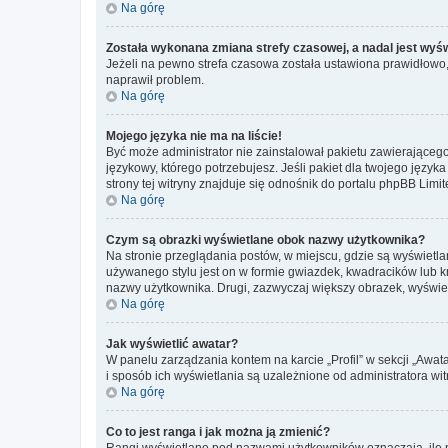
Na górę
Została wykonana zmiana strefy czasowej, a nadal jest wyś
Jeżeli na pewno strefa czasowa została ustawiona prawidłowo, 
naprawił problem.
Na górę
Mojego języka nie ma na liście!
Być może administrator nie zainstalował pakietu zawierającego
językowy, którego potrzebujesz. Jeśli pakiet dla twojego język
strony tej witryny znajduje się odnośnik do portalu phpBB Limit
Na górę
Czym są obrazki wyświetlane obok nazwy użytkownika?
Na stronie przeglądania postów, w miejscu, gdzie są wyświetl
używanego stylu jest on w formie gwiazdek, kwadracików lub kro
nazwy użytkownika. Drugi, zazwyczaj większy obrazek, wyświet
Na górę
Jak wyświetlić awatar?
W panelu zarządzania kontem na karcie „Profil” w sekcji „Awat
i sposób ich wyświetlania są uzależnione od administratora wit
Na górę
Co to jest ranga i jak można ją zmienić?
Rangi wyświetlane pod nazwami użytkowników oznaczają, ile po