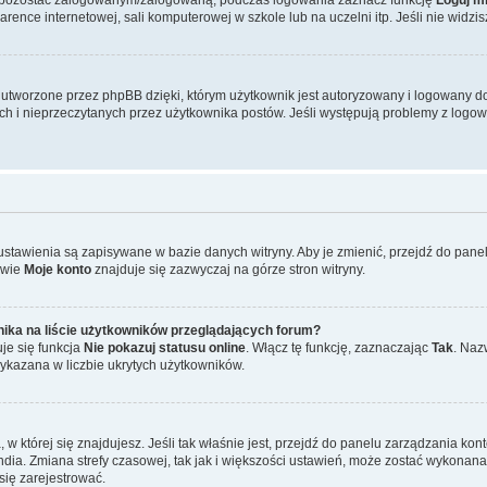
ence internetowej, sali komputerowej w szkole lub na uczelni itp. Jeśli nie widzisz t
tworzone przez phpBB dzięki, którym użytkownik jest autoryzowany i logowany do w
ych i nieprzeczytanych przez użytkownika postów. Jeśli występują problemy z lo
 ustawienia są zapisywane w bazie danych witryny. Aby je zmienić, przejdź do p
zwie
Moje konto
znajduje się zazwyczaj na górze stron witryny.
ika na liście użytkowników przeglądających forum?
je się funkcja
Nie pokazuj statusu online
. Włącz tę funkcję, zaznaczając
Tak
. Naz
wykazana w liczbie ukrytych użytkowników.
ta, w której się znajdujesz. Jeśli tak właśnie jest, przejdź do panelu zarządzania k
dia. Zmiana strefy czasowej, tak jak i większości ustawień, może zostać wykonana 
się zarejestrować.