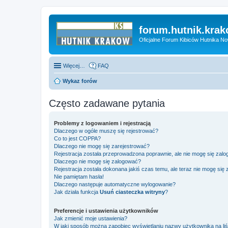
forum.hutnik.krak
Oficjalne Forum Kibiców Hutnika N
Więcej…
FAQ
Wykaz forów
Często zadawane pytania
Problemy z logowaniem i rejestracją
Dlaczego w ogóle muszę się rejestrować?
Co to jest COPPA?
Dlaczego nie mogę się zarejestrować?
Rejestracja została przeprowadzona poprawnie, ale nie mogę się zal
Dlaczego nie mogę się zalogować?
Rejestracja została dokonana jakiś czas temu, ale teraz nie mogę się
Nie pamiętam hasła!
Dlaczego następuje automatyczne wylogowanie?
Jak działa funkcja
Usuń ciasteczka witryny
?
Preferencje i ustawienia użytkowników
Jak zmienić moje ustawienia?
W jaki sposób można zapobiec wyświetlaniu nazwy użytkownika na li