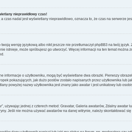
wietlany nieprawidłowy czas!
a czas nadal jest wyświetlany nieprawidłowo, oznacza to, że czas na serwerze jes
 twoją wersję językową albo nikt jeszcze nie przetłumaczył phpBB3 na twój język. 
a nie istnieje, może spróbujesz go utworzyć. Więcej informacji na ten temat można 
ed.
ane informacje o użytkowniku, mogą być wyświetlane dwa obrazki. Pierwszy obrazek
pek pokazujących, jak dużo postów zostało napisanych przez użytkownika lub jaki j
lany powyżej nazwy użytkownika jest znany jako awatar i jest unikatowy lub osobi
ar”, używając jednej z czterech metod: Gravatar, Galeria awatarów, Zdalny awatar 
ryny. Jeśli nie można używać awatarów na danej witrynie, należy skontaktować się 
stów dany użytkownik napisał lub jaki ma status na forum, np. moderatora czy a