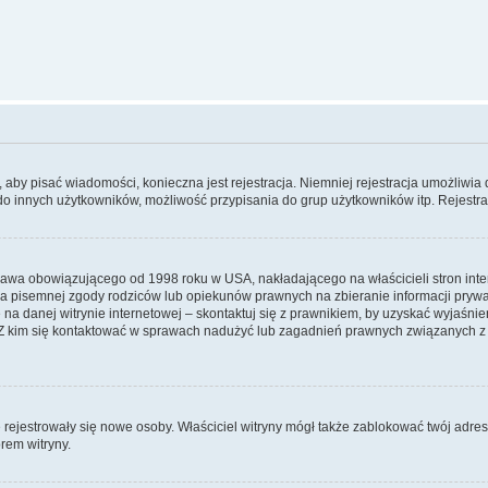
y, aby pisać wiadomości, konieczna jest rejestracja. Niemniej rejestracja umożliwia
do innych użytkowników, możliwość przypisania do grup użytkowników itp. Rejestracj
prawa obowiązującego od 1998 roku w USA, nakładającego na właścicieli stron int
ia pisemnej zgody rodziców lub opiekunów prawnych na zbieranie informacji prywa
na danej witrynie internetowej – skontaktuj się z prawnikiem, by uzyskać wyjaśnieni
 kim się kontaktować w sprawach nadużyć lub zagadnień prawnych związanych z t
ie rejestrowały się nowe osoby. Właściciel witryny mógł także zablokować twój adre
rem witryny.