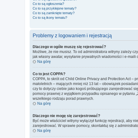
Co to są ogłoszenia?
Co to są przyklejone tematy?
Co to są zamknięte tematy?
Co to są ikony tematu?
Problemy z logowaniem i rejestracją
Dlaczego w ogóle muszę się rejestrować?
Możliwe, że nie musisz. To od administratora witryny zależy cz
jak własny awatar, wysyłanie prywatnych wiadomości i e-maili 
Na górę
Co to jest COPPA?
COPPA, to skrót od Child Online Privacy and Protection Act – 
małoletnich – mających mniej niż 13 lat – obowiązek posiadan
czy to dotyczy ciebie jako kogoś próbującego zarejestrować się 
pomocy prawnej z wyjątkiem przypadku opisanego w pytaniu „Z
wszelkiego rodzaju porad prawnych.
Na górę
Dlaczego nie mogę się zarejestrować?
Być może właściciel witryny wyłączył funkcję rejestracji, aby n
zarejestrować. W sprawie pomocy, skontaktuj się z administrato
Na górę