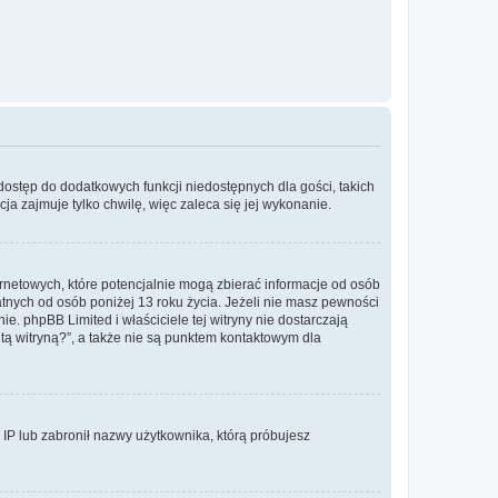
 dostęp do dodatkowych funkcji niedostępnych dla gości, takich
a zajmuje tylko chwilę, więc zaleca się jej wykonanie.
ernetowych, które potencjalnie mogą zbierać informacje od osób
tnych od osób poniżej 13 roku życia. Jeżeli nie masz pewności
e. phpBB Limited i właściciele tej witryny nie dostarczają
ą witryną?”, a także nie są punktem kontaktowym dla
s IP lub zabronił nazwy użytkownika, którą próbujesz