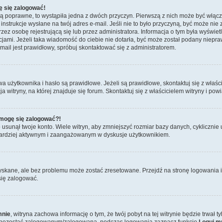
ę się zalogować!
są poprawne, to wystąpiła jedna z dwóch przyczyn. Pierwszą z nich może być włącz
nstrukcje wysłane na twój adres e-mail. Jeśli nie to było przyczyną, być może nie 
 osobę rejestrującą się lub przez administratora. Informacja o tym była wyświetlo
kcjami. Jeżeli taka wiadomość do ciebie nie dotarła, być może został podany niep
mail jest prawidłowy, spróbuj skontaktować się z administratorem.
żytkownika i hasło są prawidłowe. Jeżeli są prawidłowe, skontaktuj się z właścici
itryny, na której znajduje się forum. Skontaktuj się z właścicielem witryny i po
e mogę się zalogować?!
sunął twoje konto. Wiele witryn, aby zmniejszyć rozmiar bazy danych, cyklicznie u
dź bardziej aktywnym i zaangażowanym w dyskusje użytkownikiem.
skane, ale bez problemu może zostać zresetowane. Przejdź na stronę logowania i 
się zalogować.
mnie
, witryna zachowa informację o tym, że twój pobyt na tej witrynie będzie trwał 
y pozostać zalogowanym/zalogowaną, podczas logowania zaznacz funkcję
Loguj m