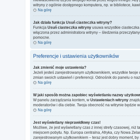
witryny z ogólnie dostępnego komputera, np. w bibliotece, kawiar
Na górę
Jak działa funkcja
Usuń ciasteczka witryny
?
Funkcja
Usuń ciasteczka witryny
usuwa wszystkie ciasteczka u
włączona przez administratora witryny – śledzenia przeczytan
pomocne.
Na górę
Preferencje i ustawienia użytkowników
Jak zmienić moje ustawienia?
Jeżeli jesteś zarejestrowanym użytkownikiem, wszystkie twoje
zmian swoich ustawień i preferencji. Odnośnik do panelu o na
Na górę
W jaki sposób można zapobiec wyświetlaniu nazwy użytkown
W panelu zarządzania kontem, w
Ustawieniach witryny
znajdu
moderatorów i dla ciebie. Twoja obecność na witrynie będzie 
Na górę
Jest wyświetlany nieprawidłowy czas!
Możliwe, że jest wyświetlany czas z innej strefy czasowej, niż 
miejscem pobytu. Np. Europa centralna, Afryka, czy Nowa Zelan
zarejestrowanym użytkownikiem – teraz jest dobry moment, by 