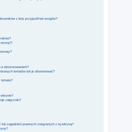
owników z listy przyjaciół lub wrogów?
yników?
stronę?!
 tematy?
ki a obserwowaniem?
ybranych tematów lub je obserwować?
, tematu?
 witrynie?
je załączniki?
 lub zagadnień prawnych związanych z tą witryną?
tryny?