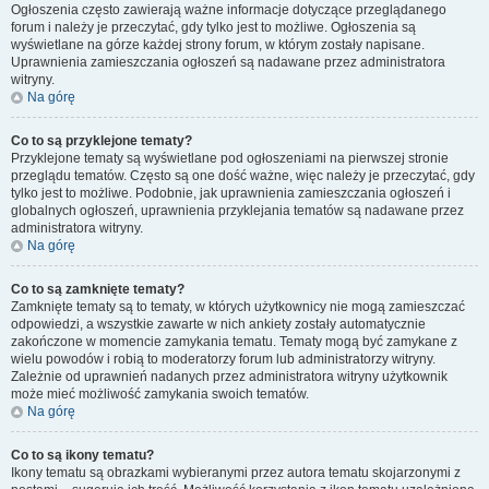
Ogłoszenia często zawierają ważne informacje dotyczące przeglądanego
forum i należy je przeczytać, gdy tylko jest to możliwe. Ogłoszenia są
wyświetlane na górze każdej strony forum, w którym zostały napisane.
Uprawnienia zamieszczania ogłoszeń są nadawane przez administratora
witryny.
Na górę
Co to są przyklejone tematy?
Przyklejone tematy są wyświetlane pod ogłoszeniami na pierwszej stronie
przeglądu tematów. Często są one dość ważne, więc należy je przeczytać, gdy
tylko jest to możliwe. Podobnie, jak uprawnienia zamieszczania ogłoszeń i
globalnych ogłoszeń, uprawnienia przyklejania tematów są nadawane przez
administratora witryny.
Na górę
Co to są zamknięte tematy?
Zamknięte tematy są to tematy, w których użytkownicy nie mogą zamieszczać
odpowiedzi, a wszystkie zawarte w nich ankiety zostały automatycznie
zakończone w momencie zamykania tematu. Tematy mogą być zamykane z
wielu powodów i robią to moderatorzy forum lub administratorzy witryny.
Zależnie od uprawnień nadanych przez administratora witryny użytkownik
może mieć możliwość zamykania swoich tematów.
Na górę
Co to są ikony tematu?
Ikony tematu są obrazkami wybieranymi przez autora tematu skojarzonymi z