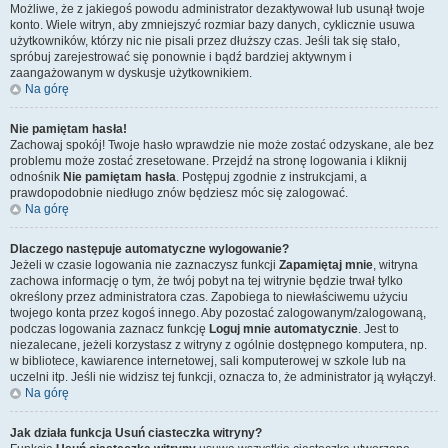
Możliwe, że z jakiegoś powodu administrator dezaktywował lub usunął twoje
konto. Wiele witryn, aby zmniejszyć rozmiar bazy danych, cyklicznie usuwa
użytkowników, którzy nic nie pisali przez dłuższy czas. Jeśli tak się stało,
spróbuj zarejestrować się ponownie i bądź bardziej aktywnym i
zaangażowanym w dyskusje użytkownikiem.
Na górę
Nie pamiętam hasła!
Zachowaj spokój! Twoje hasło wprawdzie nie może zostać odzyskane, ale bez
problemu może zostać zresetowane. Przejdź na stronę logowania i kliknij
odnośnik
Nie pamiętam hasła
. Postępuj zgodnie z instrukcjami, a
prawdopodobnie niedługo znów będziesz móc się zalogować.
Na górę
Dlaczego następuje automatyczne wylogowanie?
Jeżeli w czasie logowania nie zaznaczysz funkcji
Zapamiętaj mnie
, witryna
zachowa informację o tym, że twój pobyt na tej witrynie będzie trwał tylko
określony przez administratora czas. Zapobiega to niewłaściwemu użyciu
twojego konta przez kogoś innego. Aby pozostać zalogowanym/zalogowaną,
podczas logowania zaznacz funkcję
Loguj mnie automatycznie
. Jest to
niezalecane, jeżeli korzystasz z witryny z ogólnie dostępnego komputera, np.
w bibliotece, kawiarence internetowej, sali komputerowej w szkole lub na
uczelni itp. Jeśli nie widzisz tej funkcji, oznacza to, że administrator ją wyłączył.
Na górę
Jak działa funkcja
Usuń ciasteczka witryny
?