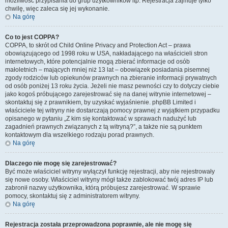
możliwość przypisania do grup użytkowników itp. Rejestracja zajmuje tylko
chwilę, więc zaleca się jej wykonanie.
Na górę
Co to jest COPPA?
COPPA, to skrót od Child Online Privacy and Protection Act – prawa
obowiązującego od 1998 roku w USA, nakładającego na właścicieli stron
internetowych, które potencjalnie mogą zbierać informacje od osób
małoletnich – mających mniej niż 13 lat – obowiązek posiadania pisemnej
zgody rodziców lub opiekunów prawnych na zbieranie informacji prywatnych
od osób poniżej 13 roku życia. Jeżeli nie masz pewności czy to dotyczy ciebie
jako kogoś próbującego zarejestrować się na danej witrynie internetowej –
skontaktuj się z prawnikiem, by uzyskać wyjaśnienie. phpBB Limited i
właściciele tej witryny nie dostarczają pomocy prawnej z wyjątkiem przypadku
opisanego w pytaniu „Z kim się kontaktować w sprawach nadużyć lub
zagadnień prawnych związanych z tą witryną?”, a także nie są punktem
kontaktowym dla wszelkiego rodzaju porad prawnych.
Na górę
Dlaczego nie mogę się zarejestrować?
Być może właściciel witryny wyłączył funkcję rejestracji, aby nie rejestrowały
się nowe osoby. Właściciel witryny mógł także zablokować twój adres IP lub
zabronił nazwy użytkownika, którą próbujesz zarejestrować. W sprawie
pomocy, skontaktuj się z administratorem witryny.
Na górę
Rejestracja została przeprowadzona poprawnie, ale nie mogę się