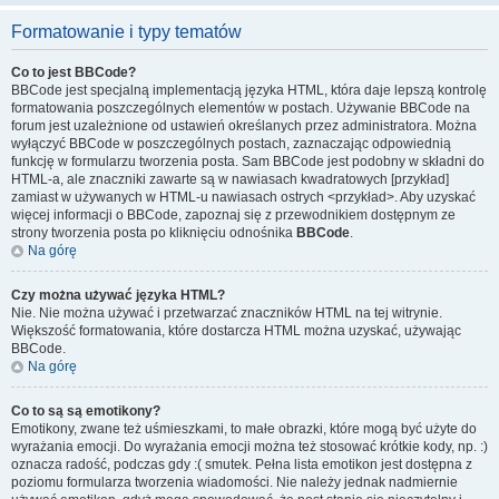
Formatowanie i typy tematów
Co to jest BBCode?
BBCode jest specjalną implementacją języka HTML, która daje lepszą kontrolę
formatowania poszczególnych elementów w postach. Używanie BBCode na
forum jest uzależnione od ustawień określanych przez administratora. Można
wyłączyć BBCode w poszczególnych postach, zaznaczając odpowiednią
funkcję w formularzu tworzenia posta. Sam BBCode jest podobny w składni do
HTML-a, ale znaczniki zawarte są w nawiasach kwadratowych [przykład]
zamiast w używanych w HTML-u nawiasach ostrych <przykład>. Aby uzyskać
więcej informacji o BBCode, zapoznaj się z przewodnikiem dostępnym ze
strony tworzenia posta po kliknięciu odnośnika
BBCode
.
Na górę
Czy można używać języka HTML?
Nie. Nie można używać i przetwarzać znaczników HTML na tej witrynie.
Większość formatowania, które dostarcza HTML można uzyskać, używając
BBCode.
Na górę
Co to są są emotikony?
Emotikony, zwane też uśmieszkami, to małe obrazki, które mogą być użyte do
wyrażania emocji. Do wyrażania emocji można też stosować krótkie kody, np. :)
oznacza radość, podczas gdy :( smutek. Pełna lista emotikon jest dostępna z
poziomu formularza tworzenia wiadomości. Nie należy jednak nadmiernie