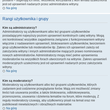
postami – sugerują ich treść. Możliwość korzystania z ikon tematu uzależniona
jest od uprawnień nadanych przez administratora witryny.
Na górę
Rangi użytkownika i grupy
Kim są administratorzy?
Administratorzy są użytkownikami albo też grupami użytkowników
posiadającymi najwyższy poziom uprawnień kontrolnych całej witryny. Mogą
oni kontrolować wszystkie zagadnienia związane z funkcjonowaniem witryny
włącznie z nadawaniem uprawnień, blokowaniem użytkowników, tworzeniem
grup użytkowników lub moderatorów itp. Zakres ich uprawnień zależy od
założyciela witryny i innych administratorów mających prawo nominowania
nowych administratorów. Administratorzy mogą mieć pełne uprawnienia
moderatorów na wszystkich forach utworzonych na witrynie. Zakres uprawnień
moderacyjnych uzależniony jest od uprawnień nadanych przez założyciela
witryny.
Na górę
Kim są moderatorzy?
Moderatorzy są użytkownikami albo też grupami użytkowników, których
zadaniem jest codzienne przeglądanie forów. Mają oni możliwość zmiany
treści lub usuwania postów, a także blokowania, odblokowywania,
przenoszenia, usuwania i dzielenia tematów na forum, które moderują. Z
reguły moderatorzy czuwają, aby użytkownicy pisali na temat oraz nie
publikowali niewłaściwych i obraźliwych materiałów.
Na górę