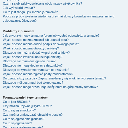
Czym są obrazki wyświetlane obok nazwy użytkownika?
Jak wyświetlić awatar?
Co to jest ranga i jak można ją zmienić?
Podczas próby wysłania wiadomości e-mail do użytkownika witryna prosi mnie o
zalogowanie. Dlaczego?
Problemy z pisaniem
Jak utworzyć nowy temat na forum lub wysłać odpowiedź w temacie?
W jaki sposób można zmienić lub usunąć post?
W jaki sposób można dodać podpis do swojego posta?
W jaki sposób można utworzyć ankietę?
Dlaczego nie można dodać więcej opcji ankiety?
W jaki sposób zmienić lub usunąć ankietę?
Dlaczego nie mam dostępu do forum?
Dlaczego nie mogę dodawać załączników?
Dlaczego otrzymałem/otrzymałam ostrzeżenie?
W jaki sposób można zgłosić posty moderatorowi?
Do czego służy przycisk
Zapisz
znajdujący się w oknie tworzenia tematu?
Dlaczego mój post musi być akceptowany?
W jaki sposób mogę przesunąć swój temat na górę strony tematów?
Formatowanie i typy tematów
Co to jest BBCode?
Czy można używać języka HTML?
Co to są są emotikony?
Czy można umieszczać obrazki w poście?
Co to są ogłoszenia globalne?
Co to są ogłoszenia?
Co to są przyklejone tematy?