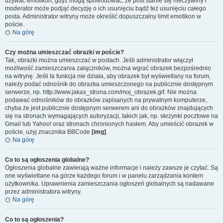
używać emotikon, gdyż mogą spowodować, że post stanie się nieczytelny i
moderator może podjąć decyzję o ich usunięciu bądź też usunięciu całego
posta. Administrator witryny może określić dopuszczalny limit emotikon w
poście.
Na górę
Czy można umieszczać obrazki w poście?
Tak, obrazki można umieszczać w postach. Jeśli administrator włączył
możliwość zamieszczania załączników, można wgrać obrazek bezpośrednio
na witrynę. Jeśli ta funkcja nie działa, aby obrazek był wyświetlany na forum,
należy podać odnośnik do obrazka umieszczonego na publicznie dostępnym
serwerze, np. http://www.jakas_strona.com/moj_obrazek.gif. Nie można
podawać odnośników do obrazków zapisanych na prywatnym komputerze,
chyba że jest publicznie dostępnym serwerem ani do obrazków znajdujących
się na stronach wymagających autoryzacji, takich jak, np. skrzynki pocztowe na
Gmail lub Yahoo! oraz stronach chronionych hasłem. Aby umieścić obrazek w
poście, użyj znacznika BBCode
[img]
.
Na górę
Co to są ogłoszenia globalne?
Ogłoszenia globalne zawierają ważne informacje i należy zawsze je czytać. Są
one wyświetlane na górze każdego forum i w panelu zarządzania kontem
użytkownika. Uprawnienia zamieszczania ogłoszeń globalnych są nadawane
przez administratora witryny.
Na górę
Co to są ogłoszenia?