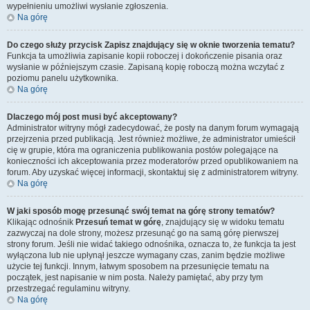
wypełnieniu umożliwi wysłanie zgłoszenia.
Na górę
Do czego służy przycisk
Zapisz
znajdujący się w oknie tworzenia tematu?
Funkcja ta umożliwia zapisanie kopii roboczej i dokończenie pisania oraz
wysłanie w późniejszym czasie. Zapisaną kopię roboczą można wczytać z
poziomu panelu użytkownika.
Na górę
Dlaczego mój post musi być akceptowany?
Administrator witryny mógł zadecydować, że posty na danym forum wymagają
przejrzenia przed publikacją. Jest również możliwe, że administrator umieścił
cię w grupie, która ma ograniczenia publikowania postów polegające na
konieczności ich akceptowania przez moderatorów przed opublikowaniem na
forum. Aby uzyskać więcej informacji, skontaktuj się z administratorem witryny.
Na górę
W jaki sposób mogę przesunąć swój temat na górę strony tematów?
Klikając odnośnik
Przesuń temat w górę
, znajdujący się w widoku tematu
zazwyczaj na dole strony, możesz przesunąć go na samą górę pierwszej
strony forum. Jeśli nie widać takiego odnośnika, oznacza to, że funkcja ta jest
wyłączona lub nie upłynął jeszcze wymagany czas, zanim będzie możliwe
użycie tej funkcji. Innym, łatwym sposobem na przesunięcie tematu na
początek, jest napisanie w nim posta. Należy pamiętać, aby przy tym
przestrzegać regulaminu witryny.
Na górę