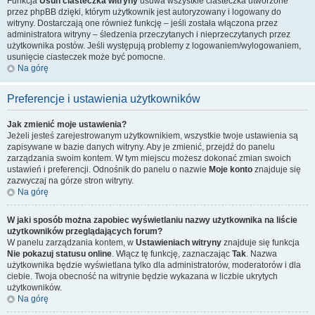
Funkcja
Usuń ciasteczka witryny
usuwa wszystkie ciasteczka utworzone
przez phpBB dzięki, którym użytkownik jest autoryzowany i logowany do
witryny. Dostarczają one również funkcję – jeśli została włączona przez
administratora witryny – śledzenia przeczytanych i nieprzeczytanych przez
użytkownika postów. Jeśli występują problemy z logowaniem/wylogowaniem,
usunięcie ciasteczek może być pomocne.
Na górę
Preferencje i ustawienia użytkowników
Jak zmienić moje ustawienia?
Jeżeli jesteś zarejestrowanym użytkownikiem, wszystkie twoje ustawienia są
zapisywane w bazie danych witryny. Aby je zmienić, przejdź do panelu
zarządzania swoim kontem. W tym miejscu możesz dokonać zmian swoich
ustawień i preferencji. Odnośnik do panelu o nazwie
Moje konto
znajduje się
zazwyczaj na górze stron witryny.
Na górę
W jaki sposób można zapobiec wyświetlaniu nazwy użytkownika na liście
użytkowników przeglądających forum?
W panelu zarządzania kontem, w
Ustawieniach witryny
znajduje się funkcja
Nie pokazuj statusu online
. Włącz tę funkcję, zaznaczając
Tak
. Nazwa
użytkownika będzie wyświetlana tylko dla administratorów, moderatorów i dla
ciebie. Twoja obecność na witrynie będzie wykazana w liczbie ukrytych
użytkowników.
Na górę