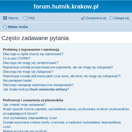
forum.hutnik.krakow.pl
Więcej…
FAQ
Zarejestruj się
Zaloguj się
Wykaz forów
Często zadawane pytania
Problemy z logowaniem i rejestracją
Dlaczego w ogóle muszę się rejestrować?
Co to jest COPPA?
Dlaczego nie mogę się zarejestrować?
Rejestracja została przeprowadzona poprawnie, ale nie mogę się zalogować!
Dlaczego nie mogę się zalogować?
Rejestracja została dokonana jakiś czas temu, ale teraz nie mogę się zalogować?!
Nie pamiętam hasła!
Dlaczego następuje automatyczne wylogowanie?
Jak działa funkcja
Usuń ciasteczka witryny
?
Preferencje i ustawienia użytkowników
Jak zmienić moje ustawienia?
W jaki sposób można zapobiec wyświetlaniu nazwy użytkownika na liście użytkowników
przeglądających forum?
Jest wyświetlany nieprawidłowy czas!
Została wykonana zmiana strefy czasowej, a nadal jest wyświetlany nieprawidłowy
czas!
Mojego języka nie ma na liście!