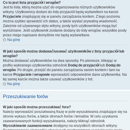
Co to jest lista przyjaciół i wrogów?
Jest to lista, którą można użyć do organizowania różnych użytkowników
witryny. Użytkownicy dodani do listy przyjaciół będą wyświetleni na karcie
Przyjaciele
znajdującej się w panelu zarządzania kontem. Z tego poziomu
można szybko sprawdzić ich status, a także wysłać prywatną wiadomość.
Zależnie od używanego stylu witryny, posty tych użytkowników mogą być
wyróżniane. Jeśli użytkownik zostanie dodany do listy wrogów, wszystkie posty
przez niego napisane domyślnie nie będą wyświetlane.
Na górę
W jaki sposób można dodawać/usuwać użytkowników z listy przyjaciół lub
wrogów?
Można dodawać użytkowników na dwa sposoby. Po pierwsze, klikając w
profilu wybranego użytkownika odnośnik
Dodaj do przyjaciół
lub
Dodaj do
wrogów
. Po drugie, przejść do panelu zarządzania swoim kontem i tam na
karcie
Przyjaciele i wrogowie
wprowadzić odpowiednie dane użytkownika. Na
tej samej karcie można także usuwać użytkowników z list.
Na górę
Przeszukiwanie forów
W jaki sposób można przeszukiwać fora?
Należy wprowadzić poszukiwaną frazę w pole wyszukiwania znajdujące się na
stronie wykazu forów, a także stronach forów i tematów. W celu uzyskania
zaawansowanych funkcji wyszukiwania, należy kliknąć odnośnik
Wyszukiwanie zaawansowane
dostępny na wszystkich stronach witryny.