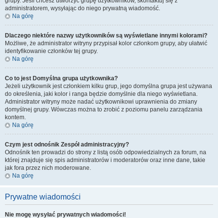
grupy. Jeśli chcesz utworzyć grupę użytkowników, skontaktuj się z
administratorem, wysyłając do niego prywatną wiadomość.
Na górę
Dlaczego niektóre nazwy użytkowników są wyświetlane innymi kolorami?
Możliwe, że administrator witryny przypisał kolor członkom grupy, aby ułatwić
identyfikowanie członków tej grupy.
Na górę
Co to jest
Domyślna grupa użytkownika
?
Jeżeli użytkownik jest członkiem kilku grup, jego domyślna grupa jest używana
do określenia, jaki kolor i ranga będzie domyślnie dla niego wyświetlana.
Administrator witryny może nadać użytkownikowi uprawnienia do zmiany
domyślnej grupy. Wówczas można to zrobić z poziomu panelu zarządzania
kontem.
Na górę
Czym jest odnośnik
Zespół administracyjny
?
Odnośnik ten prowadzi do strony z listą osób odpowiedzialnych za forum, na
której znajduje się spis administratorów i moderatorów oraz inne dane, takie
jak fora przez nich moderowane.
Na górę
Prywatne wiadomości
Nie mogę wysyłać prywatnych wiadomości!