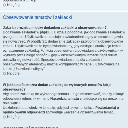
odpowiednich funkcji.
Na górę
Obserwowanie tematów i zakładki
Jaka jest różnica między dodaniem zakładki a obserwowaniem?
Dodawanie zakładek w phpBB 3.0 działa podobnie, jak dodawanie zakładek w
przeglądarce. Użytkownik nie dostaje powiadomienia, gdy w temacie pojawia
się nowa treść. W phpBB 3.1 dodawanie zakładek przypomina obserwowanie
tematu. Użytkownik może być powiadamiany, gdy nastąpi aktualizacja tematu
oznaczonego zakładką. Funkcja obserwowania powiadamia użytkownika – w
wybrany przez niego sposób – gdy w obserwowanym temacie bądź forum
pojawiła się nowa treść. Sposoby powiadamiania dla zakładek i
obserwowanych elementów można konfigurować w panelu użytkownika na
karcie „Ustawienia witryny”.
Na górę
W jaki sposób można dodać zakładkę do wybranych tematów lub je
obserwować?
Aby dodać zakładkę do wybranego tematu lub go obserwować, należy kliknąć
odpowiedni odnośnik w menu
Narzędzia tematu
znajdujące się na górze i na
dole wątku.
Udzielenie odpowiedzi w temacie, gdy jest aktywna funkcja
Powiadamiaj o
opublikowaniu odpowiedzi
spowoduje włączenie obserwowania tematu.
Na górę