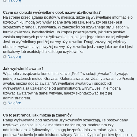
Na górę
Czym są obrazki wyświetlane obok nazwy użytkownika?
Na stronie przeglądania postów, w miejscu, gdzie są wyświetlane informacje o
użytkowniku, mogą być wyświetlane dwa obrazki. Pierwszy obrazek jest
skojarzony z rangą użytkownika. W zależności od używanego stylu jest on w
formie gwiazdek, kwadracików lub kropek pokazujących, jak dużo postów
zostało napisanych przez użytkownika lub jaki jest jego status na tej witrynie.
Jest on wyświetlany poniżej nazwy użytkownika. Drugi, zazwyczaj większy
obrazek, wyświetlany powyżej nazwy użytkownika jest znany jako awatar i jest
unikatowy lub osobisty dla każdego użytkownika.
Na górę
Jak wyświetlić awatar?
W panelu zarządzania kontem na karcie „Profil” w sekcji „Awatar”, używając
jednej z czterech metod: Gravatar, Galeria awatarów, Zdalny awatar lub Prześlij
awatar, można dodać awatar. Wyświetlanie awatarów i sposób ich
wyświetlania są uzależnione od administratora witryny. Jeśli nie można
używać awatarów na danej witrynie, należy skontaktować się z jej
administratorem.
Na górę
Co to jest ranga i jak można ją zmienić?
Rangi wyświetlane pod nazwami użytkowników oznaczają, ile postów dany
użytkownik napisał lub jaki ma status na forum, np. moderatora czy
administratora. Użytkownicy nie mogą bezpośrednio zmieniać stylu rang,
ponieważ ustawia je administrator witryny. Nie należy pisać postów tylko po to,