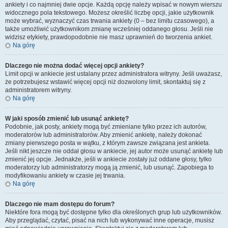
ankiety i co najmniej dwie opcje. Każdą opcję należy wpisać w nowym wierszu
widocznego pola tekstowego. Możesz określić liczbę opcji, jakie użytkownik
może wybrać, wyznaczyć czas trwania ankiety (0 – bez limitu czasowego), a
także umożliwić użytkownikom zmianę wcześniej oddanego głosu. Jeśli nie
widzisz etykiety, prawdopodobnie nie masz uprawnień do tworzenia ankiet.
Na górę
Dlaczego nie można dodać więcej opcji ankiety?
Limit opcji w ankiecie jest ustalany przez administratora witryny. Jeśli uważasz,
że potrzebujesz wstawić więcej opcji niż dozwolony limit, skontaktuj się z
administratorem witryny.
Na górę
W jaki sposób zmienić lub usunąć ankietę?
Podobnie, jak posty, ankiety mogą być zmieniane tylko przez ich autorów,
moderatorów lub administratorów. Aby zmienić ankietę, należy dokonać
zmiany pierwszego posta w wątku, z którym zawsze związana jest ankieta.
Jeśli nikt jeszcze nie oddał głosu w ankiecie, jej autor może usunąć ankietę lub
zmienić jej opcje. Jednakże, jeśli w ankiecie zostały już oddane głosy, tylko
moderatorzy lub administratorzy mogą ją zmienić, lub usunąć. Zapobiega to
modyfikowaniu ankiety w czasie jej trwania.
Na górę
Dlaczego nie mam dostępu do forum?
Niektóre fora mogą być dostępne tylko dla określonych grup lub użytkowników.
Aby przeglądać, czytać, pisać na nich lub wykonywać inne operacje, musisz