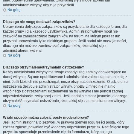
mieć odpowiednie uprawnienia. Skontaktuj się z moderatorem lub
administratorem witryny, aby ci je przydzielił.
Na górę
Dlaczego nie mogę dodawać załączników?
Uprawnienia dotyczące załączników są przydzielane dla każdego forum, dla
każdej grupy i dla każdego użytkownika. Administrator witryny mógł nie
zezwolić na zamieszczanie załączników na forum, na którym piszesz lub
przyznał uprawnienia tylko niektórym grupom. Jeśli nadal nie masz jasności,
dlaczego nie możesz zamieszczać załączników, skontaktuj się z
administratorem witryny.
Na górę
Dlaczego otrzymałem/otrzymałam ostrzeżenie?
Każdy administrator witryny ma swoje zasady i regulaminy obowiązujące na
danej witrynie. Są one opublikowane i administrator zaleca zapoznanie się z
nimi. Jeśli ktoś ich nie przestrzegał, może otrzymać ostrzeżenie. O udzieleniu
ostrzeżenia decyduje administrator witryny. phpBB Limited nie ma nic
wspólnego z ostrzeżeniami udzielanymi na tej witrynie i nie ponosi żadnej
odpowiedzialności związanej z nimi. Jeśli nadal nie masz jasności, dlaczego
otrzymałeś/otrzymałaś ostrzeżenie, skontaktuj się z administratorem witryny.
Na górę
W jaki sposób można zgłosić posty moderatorowi?
Jeśli administrator na to zezwolił, w prawym górnym rogu treści posta, który
chcesz zgłosić, powinien być widoczny odpowiedni przycisk. Naciśnięcie tego
przycisku spowoduje przeniesienie cię do formularza, który po jego