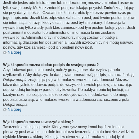
Jeśli nie jesteś administratorem lub moderatorem, możesz zmieniać i usuwać
tylko swoje posty. Możesz zmienić post, naciskając przycisk
Zmień
znajdujący
się przy danym poście. Czasami można to zrobić tylko przez pewien czas po
jego napisaniu. Jeżeli ktoś odpowiedział na ten post, pod twoim postem pojawi
się informacja ile razy i kiedy ostatni raz post był zmieniany. Informacja ta
wyświetli się tylko wtedy, jeśli ktoś zamieścił pod tym postem kolejny post. Jeśli
post zmienił moderator lub administrator, informacja ta nie zostanie
wyświetlona. Administratorzy i moderatorzy mogą zostawić notatkę z
informacją, dlaczego ten post zmieniali. Zwykli użytkownicy nie mogą usuwać
postów, gdy ktoś zamieścił pod ich postem nowy post.
Na górę
W jaki sposób można dodać podpis do swojego posta?
Aby dodawać podpis do posta, należy go najpierw utworzyć w panelu
użytkownika. Aby dołączyć do danej wiadomości swój podpis, zaznacz funkcję
Dołącz podpis
znajdującą się w formularzu tworzenia wiadomości. Możesz
także domyślnie dodawać podpis do wszystkich swoich postów, zaznaczając
odpowiednią funkcję w panelu użytkownika. Po uaktywnieniu tej funkcji, za
każdym razem pisząc post, możesz zdecydować o niedodawaniu do niego
podpisu, usuwając w formularzu tworzenia wiadomości zaznaczenie z pola
Dołącz podpis
.
Na górę
W jaki sposób można utworzyć ankietę?
Tworzenie ankiet jest proste. Kiedy tworzysz nowy temat bądź zmieniasz
pierwszy post w wątku, na dole formularza tworzenia tematu będziesz widzieć
etykietę
Utwórz ankietę
. Kliknij ją i w otworzonym formularzu podaj tytuł