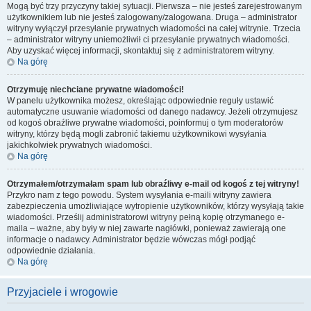
Mogą być trzy przyczyny takiej sytuacji. Pierwsza – nie jesteś zarejestrowanym
użytkownikiem lub nie jesteś zalogowany/zalogowana. Druga – administrator
witryny wyłączył przesyłanie prywatnych wiadomości na całej witrynie. Trzecia
– administrator witryny uniemożliwił ci przesyłanie prywatnych wiadomości.
Aby uzyskać więcej informacji, skontaktuj się z administratorem witryny.
Na górę
Otrzymuję niechciane prywatne wiadomości!
W panelu użytkownika możesz, określając odpowiednie reguły ustawić
automatyczne usuwanie wiadomości od danego nadawcy. Jeżeli otrzymujesz
od kogoś obraźliwe prywatne wiadomości, poinformuj o tym moderatorów
witryny, którzy będą mogli zabronić takiemu użytkownikowi wysyłania
jakichkolwiek prywatnych wiadomości.
Na górę
Otrzymałem/otrzymałam spam lub obraźliwy e-mail od kogoś z tej witryny!
Przykro nam z tego powodu. System wysyłania e-maili witryny zawiera
zabezpieczenia umożliwiające wytropienie użytkowników, którzy wysyłają takie
wiadomości. Prześlij administratorowi witryny pełną kopię otrzymanego e-
maila – ważne, aby były w niej zawarte nagłówki, ponieważ zawierają one
informacje o nadawcy. Administrator będzie wówczas mógł podjąć
odpowiednie działania.
Na górę
Przyjaciele i wrogowie