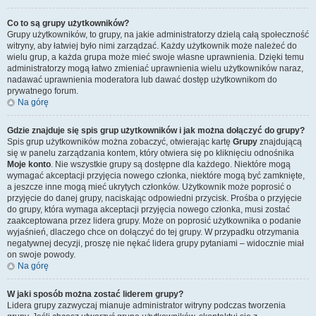
Co to są grupy użytkowników?
Grupy użytkowników, to grupy, na jakie administratorzy dzielą całą społeczność
witryny, aby łatwiej było nimi zarządzać. Każdy użytkownik może należeć do
wielu grup, a każda grupa może mieć swoje własne uprawnienia. Dzięki temu
administratorzy mogą łatwo zmieniać uprawnienia wielu użytkowników naraz,
nadawać uprawnienia moderatora lub dawać dostęp użytkownikom do
prywatnego forum.
Na górę
Gdzie znajduje się spis grup użytkowników i jak można dołączyć do grupy?
Spis grup użytkowników można zobaczyć, otwierając kartę
Grupy
znajdującą
się w panelu zarządzania kontem, który otwiera się po kliknięciu odnośnika
Moje konto
. Nie wszystkie grupy są dostępne dla każdego. Niektóre mogą
wymagać akceptacji przyjęcia nowego członka, niektóre mogą być zamknięte,
a jeszcze inne mogą mieć ukrytych członków. Użytkownik może poprosić o
przyjęcie do danej grupy, naciskając odpowiedni przycisk. Prośba o przyjęcie
do grupy, która wymaga akceptacji przyjęcia nowego członka, musi zostać
zaakceptowana przez lidera grupy. Może on poprosić użytkownika o podanie
wyjaśnień, dlaczego chce on dołączyć do tej grupy. W przypadku otrzymania
negatywnej decyzji, proszę nie nękać lidera grupy pytaniami – widocznie miał
on swoje powody.
Na górę
W jaki sposób można zostać liderem grupy?
Lidera grupy zazwyczaj mianuje administrator witryny podczas tworzenia