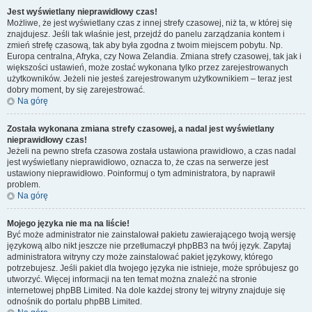
Jest wyświetlany nieprawidłowy czas!
Możliwe, że jest wyświetlany czas z innej strefy czasowej, niż ta, w której się
znajdujesz. Jeśli tak właśnie jest, przejdź do panelu zarządzania kontem i
zmień strefę czasową, tak aby była zgodna z twoim miejscem pobytu. Np.
Europa centralna, Afryka, czy Nowa Zelandia. Zmiana strefy czasowej, tak jak i
większości ustawień, może zostać wykonana tylko przez zarejestrowanych
użytkowników. Jeżeli nie jesteś zarejestrowanym użytkownikiem – teraz jest
dobry moment, by się zarejestrować.
Na górę
Została wykonana zmiana strefy czasowej, a nadal jest wyświetlany
nieprawidłowy czas!
Jeżeli na pewno strefa czasowa została ustawiona prawidłowo, a czas nadal
jest wyświetlany nieprawidłowo, oznacza to, że czas na serwerze jest
ustawiony nieprawidłowo. Poinformuj o tym administratora, by naprawił
problem.
Na górę
Mojego języka nie ma na liście!
Być może administrator nie zainstalował pakietu zawierającego twoją wersję
językową albo nikt jeszcze nie przetłumaczył phpBB3 na twój język. Zapytaj
administratora witryny czy może zainstalować pakiet językowy, którego
potrzebujesz. Jeśli pakiet dla twojego języka nie istnieje, może spróbujesz go
utworzyć. Więcej informacji na ten temat można znaleźć na stronie
internetowej phpBB Limited. Na dole każdej strony tej witryny znajduje się
odnośnik do portalu phpBB Limited.