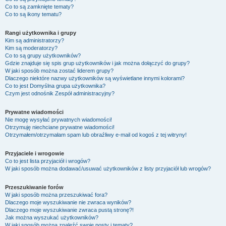
Co to są zamknięte tematy?
Co to są ikony tematu?
Rangi użytkownika i grupy
Kim są administratorzy?
Kim są moderatorzy?
Co to są grupy użytkowników?
Gdzie znajduje się spis grup użytkowników i jak można dołączyć do grupy?
W jaki sposób można zostać liderem grupy?
Dlaczego niektóre nazwy użytkowników są wyświetlane innymi kolorami?
Co to jest
Domyślna grupa użytkownika
?
Czym jest odnośnik
Zespół administracyjny
?
Prywatne wiadomości
Nie mogę wysyłać prywatnych wiadomości!
Otrzymuję niechciane prywatne wiadomości!
Otrzymałem/otrzymałam spam lub obraźliwy e-mail od kogoś z tej witryny!
Przyjaciele i wrogowie
Co to jest lista przyjaciół i wrogów?
W jaki sposób można dodawać/usuwać użytkowników z listy przyjaciół lub wrogów?
Przeszukiwanie forów
W jaki sposób można przeszukiwać fora?
Dlaczego moje wyszukiwanie nie zwraca wyników?
Dlaczego moje wyszukiwanie zwraca pustą stronę?!
Jak można wyszukać użytkowników?
W jaki sposób można znaleźć swoje posty i tematy?