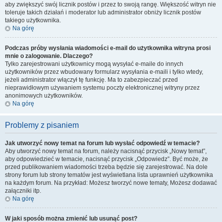
aby zwiększyć swój licznik postów i przez to swoją rangę. Większość witryn nie
toleruje takich działań i moderator lub administrator obniży licznik postów
takiego użytkownika.
Na górę
Podczas próby wysłania wiadomości e-mail do użytkownika witryna prosi
mnie o zalogowanie. Dlaczego?
Tylko zarejestrowani użytkownicy mogą wysyłać e-maile do innych
użytkowników przez wbudowany formularz wysyłania e-maili i tylko wtedy,
jeżeli administrator włączył tę funkcję. Ma to zabezpieczać przed
nieprawidłowym używaniem systemu poczty elektronicznej witryny przez
anonimowych użytkowników.
Na górę
Problemy z pisaniem
Jak utworzyć nowy temat na forum lub wysłać odpowiedź w temacie?
Aby utworzyć nowy temat na forum, należy nacisnąć przycisk „Nowy temat”,
aby odpowiedzieć w temacie, nacisnąć przycisk „Odpowiedz”. Być może, że
przed publikowaniem wiadomości trzeba będzie się zarejestrować. Na dole
strony forum lub strony tematów jest wyświetlana lista uprawnień użytkownika
na każdym forum. Na przykład: Możesz tworzyć nowe tematy, Możesz dodawać
załączniki itp.
Na górę
W jaki sposób można zmienić lub usunąć post?