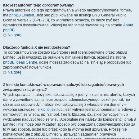
Kto jest autorem tego oprogramowania?
Prawa autorskie do tego oprogramowania w jego niezmodyfikowanej formie,
ma
phpBB Limited
. Jest ono publikowane na licencji GNU General Public
License wersja 2 (GPL-2.0), co w praktyce oznacza, że może być bez
ograniczeń dystrybuowane. Więcej na ten temat dowiesz się na stronie
About
phpBB
.
Na górę
Dlaczego funkcja X nie jest dostępna?
To oprogramowanie zostało stworzone i jest licencjonowane przez phpBB
Limited. Jeśli uważasz, że brakuje w nim jakiejś funkcji, przejdź na stronę
phpBB Ideas Centre
, gdzie możesz zagłosować na istniejące propozycje lub
zaproponować nowe funkcje.
Na górę
Z kim się kontaktować w sprawach nadużyć lub zagadnień prawnych
związanych z tą witryną?
W tych sprawach, należy skontaktować się z jednym z administratorów, których
dane wyświetlone są na liście zespołu administracyjnego. Jeżeli jednak nie
otrzymasz odpowiedzi, należy skontaktować się z właścicielem domeny –
wykonaj sprawdzenie
kto to jest
lub, jeśli witryna jest uruchomiona na jednym z
darmowych serwisów, np. Yahoo!, free.fr, f2s.com, itp., z kierownictwem lub
wydziałem nadużyć tego serwisu. Absolutnie
nie należy
do kompetencji phpBB
Limited i nie może ona w żaden sposób być obarczana odpowiedzialnością za
to w jaki sposób, gdzie lub przez kogo ta witryna jest używana. Proszę nie
kontaktować się z phpBB Limited w sprawach zagadnień prawnych