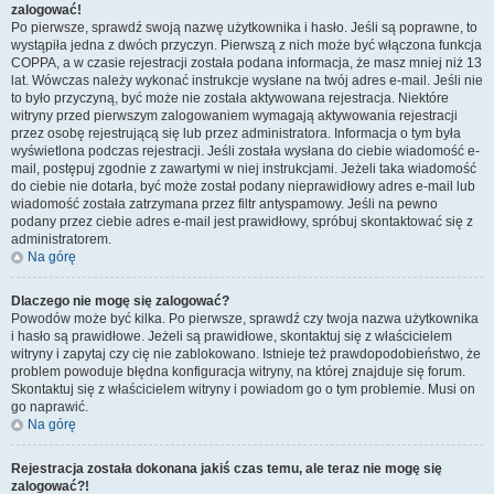
zalogować!
Po pierwsze, sprawdź swoją nazwę użytkownika i hasło. Jeśli są poprawne, to
wystąpiła jedna z dwóch przyczyn. Pierwszą z nich może być włączona funkcja
COPPA, a w czasie rejestracji została podana informacja, że masz mniej niż 13
lat. Wówczas należy wykonać instrukcje wysłane na twój adres e-mail. Jeśli nie
to było przyczyną, być może nie została aktywowana rejestracja. Niektóre
witryny przed pierwszym zalogowaniem wymagają aktywowania rejestracji
przez osobę rejestrującą się lub przez administratora. Informacja o tym była
wyświetlona podczas rejestracji. Jeśli została wysłana do ciebie wiadomość e-
mail, postępuj zgodnie z zawartymi w niej instrukcjami. Jeżeli taka wiadomość
do ciebie nie dotarła, być może został podany nieprawidłowy adres e-mail lub
wiadomość została zatrzymana przez filtr antyspamowy. Jeśli na pewno
podany przez ciebie adres e-mail jest prawidłowy, spróbuj skontaktować się z
administratorem.
Na górę
Dlaczego nie mogę się zalogować?
Powodów może być kilka. Po pierwsze, sprawdź czy twoja nazwa użytkownika
i hasło są prawidłowe. Jeżeli są prawidłowe, skontaktuj się z właścicielem
witryny i zapytaj czy cię nie zablokowano. Istnieje też prawdopodobieństwo, że
problem powoduje błędna konfiguracja witryny, na której znajduje się forum.
Skontaktuj się z właścicielem witryny i powiadom go o tym problemie. Musi on
go naprawić.
Na górę
Rejestracja została dokonana jakiś czas temu, ale teraz nie mogę się
zalogować?!