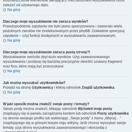
Rozmieszczenie elementów sterujących mechanizmem wyszukiwania może
zależeć od używanego stylu.
Na górę
Dlaczego moje wyszukiwanie nie zwraca wyników?
Prawdopodobnie zapytanie nie było jasno sprecyzowane i zawierało wiele
podobnych zwrotów nie zindeksowanych przez phpBB. Dokładnie sprecyzuj
zapytanie – użyj funkcji dostępnych w wyszukiwaniu zaawansowanym.
Na górę
Dlaczego moje wyszukiwanie zwraca pustą stronę?!
Wyszukiwanie zwróciło zbyt dużo wyników. Użyj zaawansowanego
wyszukiwania i postaraj się bardziej precyzyjnie określić szukany fragment
oraz fora, które mają być przeszukane.
Na górę
Jak można wyszukać użytkowników?
Przejdź na stronę
Użytkownicy
i kliknij odnośnik
Znajdź użytkownika
.
Na górę
W jaki sposób można znaleźć swoje posty i tematy?
Swoje posty można znaleźć, klikając odnośnik
Wyświetl moje posty
znajdujący się w panelu zarządzania kontem lub odnośnik
Posty użytkownika
na stronie swojego profilu lub wybierając „Twoje posty” z menu „Więcej…”
znajdującego się w górnym lewym rogu witryny. Jeśli chcesz wyszukać swoje
tematy, użyj strony wyszukiwania zaawansowanego i skorzystaj z