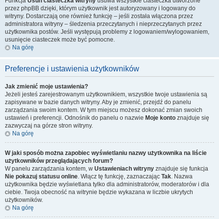
Funkcja
Usuń ciasteczka witryny
usuwa wszystkie ciasteczka utworzone
przez phpBB dzięki, którym użytkownik jest autoryzowany i logowany do
witryny. Dostarczają one również funkcję – jeśli została włączona przez
administratora witryny – śledzenia przeczytanych i nieprzeczytanych przez
użytkownika postów. Jeśli występują problemy z logowaniem/wylogowaniem,
usunięcie ciasteczek może być pomocne.
Na górę
Preferencje i ustawienia użytkowników
Jak zmienić moje ustawienia?
Jeżeli jesteś zarejestrowanym użytkownikiem, wszystkie twoje ustawienia są
zapisywane w bazie danych witryny. Aby je zmienić, przejdź do panelu
zarządzania swoim kontem. W tym miejscu możesz dokonać zmian swoich
ustawień i preferencji. Odnośnik do panelu o nazwie
Moje konto
znajduje się
zazwyczaj na górze stron witryny.
Na górę
W jaki sposób można zapobiec wyświetlaniu nazwy użytkownika na liście
użytkowników przeglądających forum?
W panelu zarządzania kontem, w
Ustawieniach witryny
znajduje się funkcja
Nie pokazuj statusu online
. Włącz tę funkcję, zaznaczając
Tak
. Nazwa
użytkownika będzie wyświetlana tylko dla administratorów, moderatorów i dla
ciebie. Twoja obecność na witrynie będzie wykazana w liczbie ukrytych
użytkowników.
Na górę