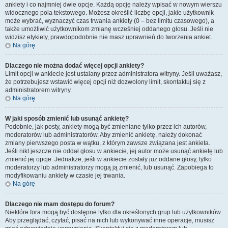
ankiety i co najmniej dwie opcje. Każdą opcję należy wpisać w nowym wierszu
widocznego pola tekstowego. Możesz określić liczbę opcji, jakie użytkownik
może wybrać, wyznaczyć czas trwania ankiety (0 – bez limitu czasowego), a
także umożliwić użytkownikom zmianę wcześniej oddanego głosu. Jeśli nie
widzisz etykiety, prawdopodobnie nie masz uprawnień do tworzenia ankiet.
Na górę
Dlaczego nie można dodać więcej opcji ankiety?
Limit opcji w ankiecie jest ustalany przez administratora witryny. Jeśli uważasz,
że potrzebujesz wstawić więcej opcji niż dozwolony limit, skontaktuj się z
administratorem witryny.
Na górę
W jaki sposób zmienić lub usunąć ankietę?
Podobnie, jak posty, ankiety mogą być zmieniane tylko przez ich autorów,
moderatorów lub administratorów. Aby zmienić ankietę, należy dokonać
zmiany pierwszego posta w wątku, z którym zawsze związana jest ankieta.
Jeśli nikt jeszcze nie oddał głosu w ankiecie, jej autor może usunąć ankietę lub
zmienić jej opcje. Jednakże, jeśli w ankiecie zostały już oddane głosy, tylko
moderatorzy lub administratorzy mogą ją zmienić, lub usunąć. Zapobiega to
modyfikowaniu ankiety w czasie jej trwania.
Na górę
Dlaczego nie mam dostępu do forum?
Niektóre fora mogą być dostępne tylko dla określonych grup lub użytkowników.
Aby przeglądać, czytać, pisać na nich lub wykonywać inne operacje, musisz