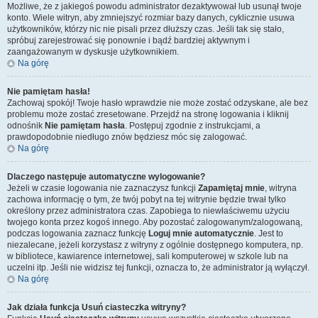
Możliwe, że z jakiegoś powodu administrator dezaktywował lub usunął twoje
konto. Wiele witryn, aby zmniejszyć rozmiar bazy danych, cyklicznie usuwa
użytkowników, którzy nic nie pisali przez dłuższy czas. Jeśli tak się stało,
spróbuj zarejestrować się ponownie i bądź bardziej aktywnym i
zaangażowanym w dyskusje użytkownikiem.
Na górę
Nie pamiętam hasła!
Zachowaj spokój! Twoje hasło wprawdzie nie może zostać odzyskane, ale bez
problemu może zostać zresetowane. Przejdź na stronę logowania i kliknij
odnośnik
Nie pamiętam hasła
. Postępuj zgodnie z instrukcjami, a
prawdopodobnie niedługo znów będziesz móc się zalogować.
Na górę
Dlaczego następuje automatyczne wylogowanie?
Jeżeli w czasie logowania nie zaznaczysz funkcji
Zapamiętaj mnie
, witryna
zachowa informację o tym, że twój pobyt na tej witrynie będzie trwał tylko
określony przez administratora czas. Zapobiega to niewłaściwemu użyciu
twojego konta przez kogoś innego. Aby pozostać zalogowanym/zalogowaną,
podczas logowania zaznacz funkcję
Loguj mnie automatycznie
. Jest to
niezalecane, jeżeli korzystasz z witryny z ogólnie dostępnego komputera, np.
w bibliotece, kawiarence internetowej, sali komputerowej w szkole lub na
uczelni itp. Jeśli nie widzisz tej funkcji, oznacza to, że administrator ją wyłączył.
Na górę
Jak działa funkcja
Usuń ciasteczka witryny
?