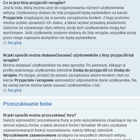
Co to jest lista przyjaciół i wrogów?
Jest to lista, którą można użyć do organizowania różnych użytkowników
witryny. Użytkownicy dodani do listy przyjaciół będą wyświetleni na karcie
Przyjaciele
znajdującej się w panelu zarządzania kontem. Z tego poziomu
można szybko sprawdzić ich status, a także wysłać prywatną wiadomość.
Zależnie od używanego stylu witryny, posty tych użytkowników mogą być
wyróżniane. Jeśli użytkownik zostanie dodany do listy wrogów, wszystkie posty
przez niego napisane domyślnie nie będą wyświetlane.
Na górę
W jaki sposób można dodawać/usuwać użytkowników z listy przyjaciół lub
wrogów?
Można dodawać użytkowników na dwa sposoby. Po pierwsze, klikając w
profilu wybranego użytkownika odnośnik
Dodaj do przyjaciół
lub
Dodaj do
wrogów
. Po drugie, przejść do panelu zarządzania swoim kontem i tam na
karcie
Przyjaciele i wrogowie
wprowadzić odpowiednie dane użytkownika. Na
tej samej karcie można także usuwać użytkowników z list.
Na górę
Przeszukiwanie forów
W jaki sposób można przeszukiwać fora?
Należy wprowadzić poszukiwaną frazę w pole wyszukiwania znajdujące się na
stronie wykazu forów, a także stronach forów i tematów. W celu uzyskania
zaawansowanych funkcji wyszukiwania, należy kliknąć odnośnik
Wyszukiwanie zaawansowane
dostępny na wszystkich stronach witryny.