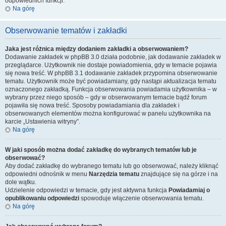
odpowiednich funkcji.
Na górę
Obserwowanie tematów i zakładki
Jaka jest różnica między dodaniem zakładki a obserwowaniem?
Dodawanie zakładek w phpBB 3.0 działa podobnie, jak dodawanie zakładek w
przeglądarce. Użytkownik nie dostaje powiadomienia, gdy w temacie pojawia
się nowa treść. W phpBB 3.1 dodawanie zakładek przypomina obserwowanie
tematu. Użytkownik może być powiadamiany, gdy nastąpi aktualizacja tematu
oznaczonego zakładką. Funkcja obserwowania powiadamia użytkownika – w
wybrany przez niego sposób – gdy w obserwowanym temacie bądź forum
pojawiła się nowa treść. Sposoby powiadamiania dla zakładek i
obserwowanych elementów można konfigurować w panelu użytkownika na
karcie „Ustawienia witryny”.
Na górę
W jaki sposób można dodać zakładkę do wybranych tematów lub je
obserwować?
Aby dodać zakładkę do wybranego tematu lub go obserwować, należy kliknąć
odpowiedni odnośnik w menu
Narzędzia tematu
znajdujące się na górze i na
dole wątku.
Udzielenie odpowiedzi w temacie, gdy jest aktywna funkcja
Powiadamiaj o
opublikowaniu odpowiedzi
spowoduje włączenie obserwowania tematu.
Na górę