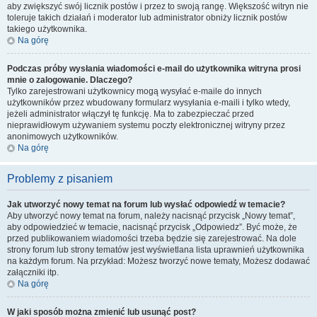
aby zwiększyć swój licznik postów i przez to swoją rangę. Większość witryn nie
toleruje takich działań i moderator lub administrator obniży licznik postów
takiego użytkownika.
Na górę
Podczas próby wysłania wiadomości e-mail do użytkownika witryna prosi
mnie o zalogowanie. Dlaczego?
Tylko zarejestrowani użytkownicy mogą wysyłać e-maile do innych
użytkowników przez wbudowany formularz wysyłania e-maili i tylko wtedy,
jeżeli administrator włączył tę funkcję. Ma to zabezpieczać przed
nieprawidłowym używaniem systemu poczty elektronicznej witryny przez
anonimowych użytkowników.
Na górę
Problemy z pisaniem
Jak utworzyć nowy temat na forum lub wysłać odpowiedź w temacie?
Aby utworzyć nowy temat na forum, należy nacisnąć przycisk „Nowy temat”,
aby odpowiedzieć w temacie, nacisnąć przycisk „Odpowiedz”. Być może, że
przed publikowaniem wiadomości trzeba będzie się zarejestrować. Na dole
strony forum lub strony tematów jest wyświetlana lista uprawnień użytkownika
na każdym forum. Na przykład: Możesz tworzyć nowe tematy, Możesz dodawać
załączniki itp.
Na górę
W jaki sposób można zmienić lub usunąć post?