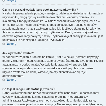
Na górę
Czym są obrazki wyświetlane obok nazwy użytkownika?
Na stronie przeglądania postów, w miejscu, gdzie są wyświetlane informacje o
użytkowniku, mogą być wyświetlane dwa obrazki. Pierwszy obrazek jest
skojarzony z rangą użytkownika. W zależności od używanego stylu jest on w
formie gwiazdek, kwadracików lub kropek pokazujących, jak dużo postów
zostało napisanych przez użytkownika lub jaki jest jego status na tej witrynie.
Jest on wyświetlany poniżej nazwy użytkownika. Drugi, zazwyczaj większy
obrazek, wyświetlany powyżej nazwy użytkownika jest znany jako awatar i jest
unikatowy lub osobisty dla każdego użytkownika.
Na górę
Jak wyświetlić awatar?
W panelu zarządzania kontem na karcie „Profil” w sekcji „Awatar”, używając
jednej z czterech metod: Gravatar, Galeria awatarów, Zdalny awatar lub Prześlij
awatar, można dodać awatar. Wyświetlanie awatarów i sposób ich
wyświetlania są uzależnione od administratora witryny. Jeśli nie można
używać awatarów na danej witrynie, należy skontaktować się z jej
administratorem.
Na górę
Co to jest ranga i jak można ją zmienić?
Rangi wyświetlane pod nazwami użytkowników oznaczają, ile postów dany
użytkownik napisał lub jaki ma status na forum, np. moderatora czy
administratora. Użytkownicy nie mogą bezpośrednio zmieniać stylu rang,
ponieważ ustawia je administrator witryny. Nie należy pisać postów tylko po to,