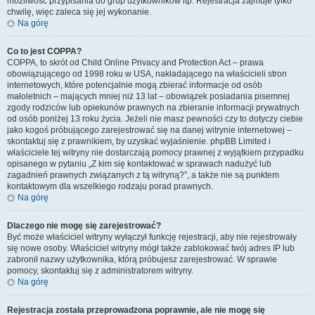
możliwość przypisania do grup użytkowników itp. Rejestracja zajmuje tylko
chwilę, więc zaleca się jej wykonanie.
Na górę
Co to jest COPPA?
COPPA, to skrót od Child Online Privacy and Protection Act – prawa
obowiązującego od 1998 roku w USA, nakładającego na właścicieli stron
internetowych, które potencjalnie mogą zbierać informacje od osób
małoletnich – mających mniej niż 13 lat – obowiązek posiadania pisemnej
zgody rodziców lub opiekunów prawnych na zbieranie informacji prywatnych
od osób poniżej 13 roku życia. Jeżeli nie masz pewności czy to dotyczy ciebie
jako kogoś próbującego zarejestrować się na danej witrynie internetowej –
skontaktuj się z prawnikiem, by uzyskać wyjaśnienie. phpBB Limited i
właściciele tej witryny nie dostarczają pomocy prawnej z wyjątkiem przypadku
opisanego w pytaniu „Z kim się kontaktować w sprawach nadużyć lub
zagadnień prawnych związanych z tą witryną?”, a także nie są punktem
kontaktowym dla wszelkiego rodzaju porad prawnych.
Na górę
Dlaczego nie mogę się zarejestrować?
Być może właściciel witryny wyłączył funkcję rejestracji, aby nie rejestrowały
się nowe osoby. Właściciel witryny mógł także zablokować twój adres IP lub
zabronił nazwy użytkownika, którą próbujesz zarejestrować. W sprawie
pomocy, skontaktuj się z administratorem witryny.
Na górę
Rejestracja została przeprowadzona poprawnie, ale nie mogę się