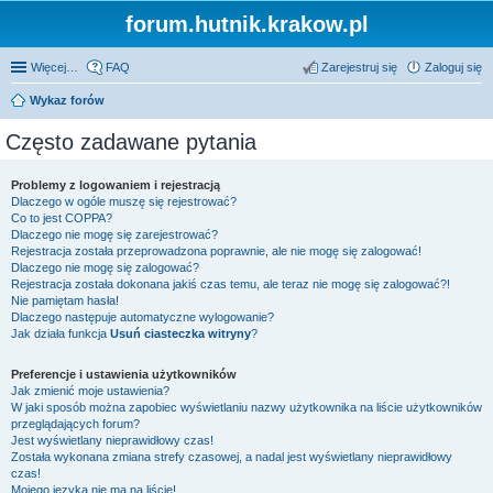
forum.hutnik.krakow.pl
Więcej…
FAQ
Zarejestruj się
Zaloguj się
Wykaz forów
Często zadawane pytania
Problemy z logowaniem i rejestracją
Dlaczego w ogóle muszę się rejestrować?
Co to jest COPPA?
Dlaczego nie mogę się zarejestrować?
Rejestracja została przeprowadzona poprawnie, ale nie mogę się zalogować!
Dlaczego nie mogę się zalogować?
Rejestracja została dokonana jakiś czas temu, ale teraz nie mogę się zalogować?!
Nie pamiętam hasła!
Dlaczego następuje automatyczne wylogowanie?
Jak działa funkcja
Usuń ciasteczka witryny
?
Preferencje i ustawienia użytkowników
Jak zmienić moje ustawienia?
W jaki sposób można zapobiec wyświetlaniu nazwy użytkownika na liście użytkowników
przeglądających forum?
Jest wyświetlany nieprawidłowy czas!
Została wykonana zmiana strefy czasowej, a nadal jest wyświetlany nieprawidłowy
czas!
Mojego języka nie ma na liście!