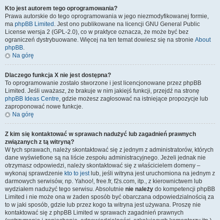
Kto jest autorem tego oprogramowania?
Prawa autorskie do tego oprogramowania w jego niezmodyfikowanej formie,
ma
phpBB Limited
. Jest ono publikowane na licencji GNU General Public
License wersja 2 (GPL-2.0), co w praktyce oznacza, że może być bez
ograniczeń dystrybuowane. Więcej na ten temat dowiesz się na stronie
About
phpBB
.
Na górę
Dlaczego funkcja X nie jest dostępna?
To oprogramowanie zostało stworzone i jest licencjonowane przez phpBB
Limited. Jeśli uważasz, że brakuje w nim jakiejś funkcji, przejdź na stronę
phpBB Ideas Centre
, gdzie możesz zagłosować na istniejące propozycje lub
zaproponować nowe funkcje.
Na górę
Z kim się kontaktować w sprawach nadużyć lub zagadnień prawnych
związanych z tą witryną?
W tych sprawach, należy skontaktować się z jednym z administratorów, których
dane wyświetlone są na liście zespołu administracyjnego. Jeżeli jednak nie
otrzymasz odpowiedzi, należy skontaktować się z właścicielem domeny –
wykonaj sprawdzenie
kto to jest
lub, jeśli witryna jest uruchomiona na jednym z
darmowych serwisów, np. Yahoo!, free.fr, f2s.com, itp., z kierownictwem lub
wydziałem nadużyć tego serwisu. Absolutnie
nie należy
do kompetencji phpBB
Limited i nie może ona w żaden sposób być obarczana odpowiedzialnością za
to w jaki sposób, gdzie lub przez kogo ta witryna jest używana. Proszę nie
kontaktować się z phpBB Limited w sprawach zagadnień prawnych