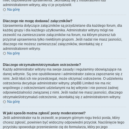
mieć odpowiednie uprawnienia. Skontaktuj się z moderatorem lub
administratorem witryny, aby ci je przydzielił.
Na górę
Dlaczego nie mogę dodawać załączników?
Uprawnienia dotyczące załączników są przydzielane dla każdego forum, dla
każdej grupy i dla każdego użytkownika. Administrator witryny mógł nie
zezwolić na zamieszczanie załączników na forum, na którym piszesz lub
przyznał uprawnienia tylko niektórym grupom. Jeśli nadal nie masz jasności,
dlaczego nie możesz zamieszczać załączników, skontaktuj się z
administratorem witryny.
Na górę
Dlaczego otrzymałem/otrzymałam ostrzeżenie?
Każdy administrator witryny ma swoje zasady i regulaminy obowiązujące na
danej witrynie. Są one opublikowane i administrator zaleca zapoznanie się z
nimi. Jeśli ktoś ich nie przestrzegał, może otrzymać ostrzeżenie. O udzieleniu
ostrzeżenia decyduje administrator witryny. phpBB Limited nie ma nic
wspólnego z ostrzeżeniami udzielanymi na tej witrynie i nie ponosi żadnej
odpowiedzialności związanej z nimi. Jeśli nadal nie masz jasności, dlaczego
otrzymałeś/otrzymałaś ostrzeżenie, skontaktuj się z administratorem witryny.
Na górę
W jaki sposób można zgłosić posty moderatorowi?
Jeśli administrator na to zezwolił, w prawym górnym rogu treści posta, który
chcesz zgłosić, powinien być widoczny odpowiedni przycisk. Naciśnięcie tego
przycisku spowoduje przeniesienie cię do formularza, który po jego