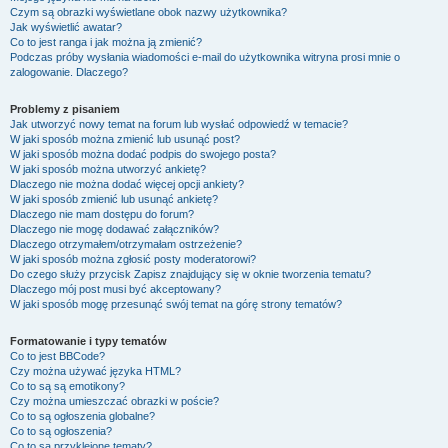
Czym są obrazki wyświetlane obok nazwy użytkownika?
Jak wyświetlić awatar?
Co to jest ranga i jak można ją zmienić?
Podczas próby wysłania wiadomości e-mail do użytkownika witryna prosi mnie o
zalogowanie. Dlaczego?
Problemy z pisaniem
Jak utworzyć nowy temat na forum lub wysłać odpowiedź w temacie?
W jaki sposób można zmienić lub usunąć post?
W jaki sposób można dodać podpis do swojego posta?
W jaki sposób można utworzyć ankietę?
Dlaczego nie można dodać więcej opcji ankiety?
W jaki sposób zmienić lub usunąć ankietę?
Dlaczego nie mam dostępu do forum?
Dlaczego nie mogę dodawać załączników?
Dlaczego otrzymałem/otrzymałam ostrzeżenie?
W jaki sposób można zgłosić posty moderatorowi?
Do czego służy przycisk
Zapisz
znajdujący się w oknie tworzenia tematu?
Dlaczego mój post musi być akceptowany?
W jaki sposób mogę przesunąć swój temat na górę strony tematów?
Formatowanie i typy tematów
Co to jest BBCode?
Czy można używać języka HTML?
Co to są są emotikony?
Czy można umieszczać obrazki w poście?
Co to są ogłoszenia globalne?
Co to są ogłoszenia?
Co to są przyklejone tematy?