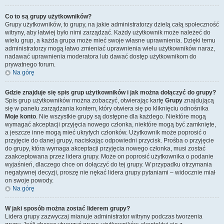
Co to są grupy użytkowników?
Grupy użytkowników, to grupy, na jakie administratorzy dzielą całą społeczność
witryny, aby łatwiej było nimi zarządzać. Każdy użytkownik może należeć do
wielu grup, a każda grupa może mieć swoje własne uprawnienia. Dzięki temu
administratorzy mogą łatwo zmieniać uprawnienia wielu użytkowników naraz,
nadawać uprawnienia moderatora lub dawać dostęp użytkownikom do
prywatnego forum.
Na górę
Gdzie znajduje się spis grup użytkowników i jak można dołączyć do grupy?
Spis grup użytkowników można zobaczyć, otwierając kartę
Grupy
znajdującą
się w panelu zarządzania kontem, który otwiera się po kliknięciu odnośnika
Moje konto
. Nie wszystkie grupy są dostępne dla każdego. Niektóre mogą
wymagać akceptacji przyjęcia nowego członka, niektóre mogą być zamknięte,
a jeszcze inne mogą mieć ukrytych członków. Użytkownik może poprosić o
przyjęcie do danej grupy, naciskając odpowiedni przycisk. Prośba o przyjęcie
do grupy, która wymaga akceptacji przyjęcia nowego członka, musi zostać
zaakceptowana przez lidera grupy. Może on poprosić użytkownika o podanie
wyjaśnień, dlaczego chce on dołączyć do tej grupy. W przypadku otrzymania
negatywnej decyzji, proszę nie nękać lidera grupy pytaniami – widocznie miał
on swoje powody.
Na górę
W jaki sposób można zostać liderem grupy?
Lidera grupy zazwyczaj mianuje administrator witryny podczas tworzenia