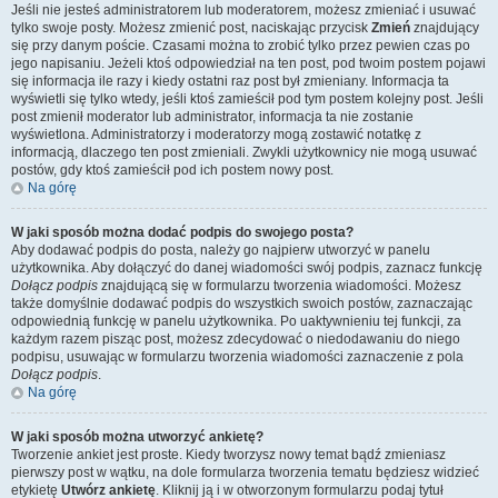
Jeśli nie jesteś administratorem lub moderatorem, możesz zmieniać i usuwać
tylko swoje posty. Możesz zmienić post, naciskając przycisk
Zmień
znajdujący
się przy danym poście. Czasami można to zrobić tylko przez pewien czas po
jego napisaniu. Jeżeli ktoś odpowiedział na ten post, pod twoim postem pojawi
się informacja ile razy i kiedy ostatni raz post był zmieniany. Informacja ta
wyświetli się tylko wtedy, jeśli ktoś zamieścił pod tym postem kolejny post. Jeśli
post zmienił moderator lub administrator, informacja ta nie zostanie
wyświetlona. Administratorzy i moderatorzy mogą zostawić notatkę z
informacją, dlaczego ten post zmieniali. Zwykli użytkownicy nie mogą usuwać
postów, gdy ktoś zamieścił pod ich postem nowy post.
Na górę
W jaki sposób można dodać podpis do swojego posta?
Aby dodawać podpis do posta, należy go najpierw utworzyć w panelu
użytkownika. Aby dołączyć do danej wiadomości swój podpis, zaznacz funkcję
Dołącz podpis
znajdującą się w formularzu tworzenia wiadomości. Możesz
także domyślnie dodawać podpis do wszystkich swoich postów, zaznaczając
odpowiednią funkcję w panelu użytkownika. Po uaktywnieniu tej funkcji, za
każdym razem pisząc post, możesz zdecydować o niedodawaniu do niego
podpisu, usuwając w formularzu tworzenia wiadomości zaznaczenie z pola
Dołącz podpis
.
Na górę
W jaki sposób można utworzyć ankietę?
Tworzenie ankiet jest proste. Kiedy tworzysz nowy temat bądź zmieniasz
pierwszy post w wątku, na dole formularza tworzenia tematu będziesz widzieć
etykietę
Utwórz ankietę
. Kliknij ją i w otworzonym formularzu podaj tytuł