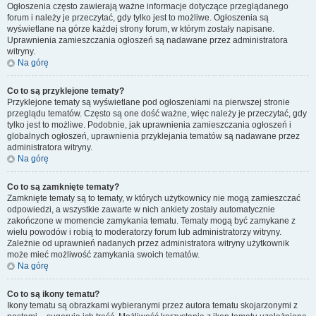
Ogłoszenia często zawierają ważne informacje dotyczące przeglądanego
forum i należy je przeczytać, gdy tylko jest to możliwe. Ogłoszenia są
wyświetlane na górze każdej strony forum, w którym zostały napisane.
Uprawnienia zamieszczania ogłoszeń są nadawane przez administratora
witryny.
Na górę
Co to są przyklejone tematy?
Przyklejone tematy są wyświetlane pod ogłoszeniami na pierwszej stronie
przeglądu tematów. Często są one dość ważne, więc należy je przeczytać, gdy
tylko jest to możliwe. Podobnie, jak uprawnienia zamieszczania ogłoszeń i
globalnych ogłoszeń, uprawnienia przyklejania tematów są nadawane przez
administratora witryny.
Na górę
Co to są zamknięte tematy?
Zamknięte tematy są to tematy, w których użytkownicy nie mogą zamieszczać
odpowiedzi, a wszystkie zawarte w nich ankiety zostały automatycznie
zakończone w momencie zamykania tematu. Tematy mogą być zamykane z
wielu powodów i robią to moderatorzy forum lub administratorzy witryny.
Zależnie od uprawnień nadanych przez administratora witryny użytkownik
może mieć możliwość zamykania swoich tematów.
Na górę
Co to są ikony tematu?
Ikony tematu są obrazkami wybieranymi przez autora tematu skojarzonymi z