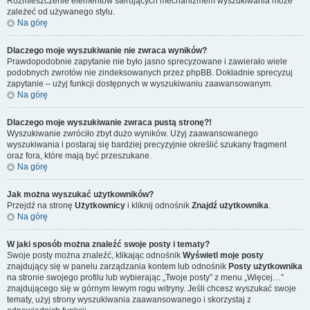
Rozmieszczenie elementów sterujących mechanizmem wyszukiwania może
zależeć od używanego stylu.
Na górę
Dlaczego moje wyszukiwanie nie zwraca wyników?
Prawdopodobnie zapytanie nie było jasno sprecyzowane i zawierało wiele
podobnych zwrotów nie zindeksowanych przez phpBB. Dokładnie sprecyzuj
zapytanie – użyj funkcji dostępnych w wyszukiwaniu zaawansowanym.
Na górę
Dlaczego moje wyszukiwanie zwraca pustą stronę?!
Wyszukiwanie zwróciło zbyt dużo wyników. Użyj zaawansowanego
wyszukiwania i postaraj się bardziej precyzyjnie określić szukany fragment
oraz fora, które mają być przeszukane.
Na górę
Jak można wyszukać użytkowników?
Przejdź na stronę
Użytkownicy
i kliknij odnośnik
Znajdź użytkownika
.
Na górę
W jaki sposób można znaleźć swoje posty i tematy?
Swoje posty można znaleźć, klikając odnośnik
Wyświetl moje posty
znajdujący się w panelu zarządzania kontem lub odnośnik
Posty użytkownika
na stronie swojego profilu lub wybierając „Twoje posty” z menu „Więcej…”
znajdującego się w górnym lewym rogu witryny. Jeśli chcesz wyszukać swoje
tematy, użyj strony wyszukiwania zaawansowanego i skorzystaj z