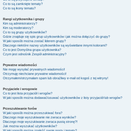
Co to są zamknięte tematy?
Co to są ikony tematu?
Rangi użytkownika i grupy
Kim są administratorzy?
Kim są moderatorzy?
Co to są grupy użytkowników?
Gdzie znajduje się spis grup użytkowników i jak można dołączyć do grupy?
W jaki sposób można zostać liderem grupy?
Dlaczego niektóre nazwy użytkowników są wyświetlane innymi kolorami?
Co to jest
Domyślna grupa użytkownika
?
Czym jest odnośnik
Zespół administracyjny
?
Prywatne wiadomości
Nie mogę wysyłać prywatnych wiadomości!
Otrzymuję niechciane prywatne wiadomości!
Otrzymałem/otrzymałam spam lub obraźliwy e-mail od kogoś z tej witryny!
Przyjaciele i wrogowie
Co to jest lista przyjaciół i wrogów?
W jaki sposób można dodawać/usuwać użytkowników z listy przyjaciół lub wrogów?
Przeszukiwanie forów
W jaki sposób można przeszukiwać fora?
Dlaczego moje wyszukiwanie nie zwraca wyników?
Dlaczego moje wyszukiwanie zwraca pustą stronę?!
Jak można wyszukać użytkowników?
W jaki sposób można znaleźć swoje posty i tematy?