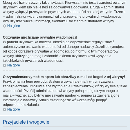
Mogą być trzy przyczyny takiej sytuacji. Pierwsza – nie jesteś zarejestrowanym
użytkownikiem lub nie jesteś zalogowany/zalogowana. Druga – administrator
witryny wyłączył przesyłanie prywatnych wiadomości na całej witrynie. Trzecia
– administrator witryny uniemożliwił ci przesyłanie prywatnych wiadomości.
Aby uzyskać więcej informacji, skontaktuj się z administratorem witryny.
Na górę
Otrzymuję niechciane prywatne wiadomości!
W panelu użytkownika możesz, określając odpowiednie reguły ustawić
automatyczne usuwanie wiadomości od danego nadawcy. Jeżeli otrzymujesz
od kogoś obraźliwe prywatne wiadomości, poinformuj o tym moderatorów
witryny, którzy będą mogli zabronić takiemu użytkownikowi wysyłania
jakichkolwiek prywatnych wiadomości.
Na górę
Otrzymałem/otrzymałam spam lub obraźliwy e-mail od kogoś z tej witryny!
Przykro nam z tego powodu. System wysyłania e-maili witryny zawiera
zabezpieczenia umożliwiające wytropienie użytkowników, którzy wysyłają takie
wiadomości. Prześlij administratorowi witryny pełną kopię otrzymanego e-
maila – ważne, aby były w niej zawarte nagłówki, ponieważ zawierają one
informacje o nadawcy. Administrator będzie wówczas mógł podjąć
odpowiednie działania.
Na górę
Przyjaciele i wrogowie