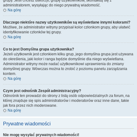
grupy. Jeśli chcesz utworzyć grupę użytkowników, skontaktuj się z
administratorem, wysyłając do niego prywatną wiadomość.
Na górę
Dlaczego niektóre nazwy użytkowników są wyświetlane innymi kolorami?
Możliwe, że administrator witryny przypisał kolor członkom grupy, aby ułatwić
identyfikowanie członków tej grupy.
Na górę
Co to jest
Domyślna grupa użytkownika
?
Jeżeli użytkownik jest członkiem kilku grup, jego domyślna grupa jest używana
do określenia, jaki kolor i ranga będzie domyślnie dla niego wyświetlana.
Administrator witryny może nadać użytkownikowi uprawnienia do zmiany
domyślnej grupy. Wówczas można to zrobić z poziomu panelu zarządzania
kontem.
Na górę
Czym jest odnośnik
Zespół administracyjny
?
Odnośnik ten prowadzi do strony z listą osób odpowiedzialnych za forum, na
której znajduje się spis administratorów i moderatorów oraz inne dane, takie
jak fora przez nich moderowane.
Na górę
Prywatne wiadomości
Nie mogę wysyłać prywatnych wiadomości!