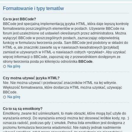
Formatowanie i typy tematów
Co to jest BBCode?
BBCode jest specjalną implementacją języka HTML, która daje lepszą kontrolę
formatowania poszczególnych elementów w postach. Używanie BBCode na
forum jest uzależnione od ustawień określanych przez administratora. Można
wyłączyć BBCode w poszczególnych postach, zaznaczając odpowiednią
funkcję w formularzu tworzenia posta. Sam BBCode jest podobny w składni do
HTML-a, ale znaczniki zawarte są w nawiasach kwadratowych [przykład]
zamiast w używanych w HTML-u nawiasach ostrych <przykład>. Aby uzyskać
więcej informacji o BBCode, zapoznaj się z przewodnikiem dostępnym ze
strony tworzenia posta po kliknięciu odnośnika
BBCode
.
Na górę
Czy można używać języka HTML?
Nie. Nie można używać i przetwarzać znaczników HTML na tej witrynie.
Większość formatowania, które dostarcza HTML można uzyskać, używając
BBCode.
Na górę
Co to są są emotikony?
Emotikony, zwane też uśmieszkami, to małe obrazki, które mogą być użyte do
wyrażania emocji. Do wyrażania emocji można też stosować krótkie kody, np. :)
oznacza radość, podczas gdy :( smutek. Pełna lista emotikon jest dostępna z
poziomu formularza tworzenia wiadomości. Nie należy jednak nadmiernie