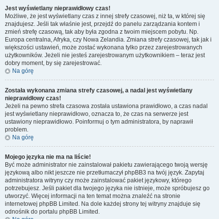
Jest wyświetlany nieprawidłowy czas!
Możliwe, że jest wyświetlany czas z innej strefy czasowej, niż ta, w której się
znajdujesz. Jeśli tak właśnie jest, przejdź do panelu zarządzania kontem i
zmień strefę czasową, tak aby była zgodna z twoim miejscem pobytu. Np.
Europa centralna, Afryka, czy Nowa Zelandia. Zmiana strefy czasowej, tak jak i
większości ustawień, może zostać wykonana tylko przez zarejestrowanych
użytkowników. Jeżeli nie jesteś zarejestrowanym użytkownikiem – teraz jest
dobry moment, by się zarejestrować.
Na górę
Została wykonana zmiana strefy czasowej, a nadal jest wyświetlany
nieprawidłowy czas!
Jeżeli na pewno strefa czasowa została ustawiona prawidłowo, a czas nadal
jest wyświetlany nieprawidłowo, oznacza to, że czas na serwerze jest
ustawiony nieprawidłowo. Poinformuj o tym administratora, by naprawił
problem.
Na górę
Mojego języka nie ma na liście!
Być może administrator nie zainstalował pakietu zawierającego twoją wersję
językową albo nikt jeszcze nie przetłumaczył phpBB3 na twój język. Zapytaj
administratora witryny czy może zainstalować pakiet językowy, którego
potrzebujesz. Jeśli pakiet dla twojego języka nie istnieje, może spróbujesz go
utworzyć. Więcej informacji na ten temat można znaleźć na stronie
internetowej phpBB Limited. Na dole każdej strony tej witryny znajduje się
odnośnik do portalu phpBB Limited.