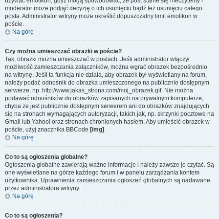
używać emotikon, gdyż mogą spowodować, że post stanie się nieczytelny i
moderator może podjąć decyzję o ich usunięciu bądź też usunięciu całego
posta. Administrator witryny może określić dopuszczalny limit emotikon w
poście.
Na górę
Czy można umieszczać obrazki w poście?
Tak, obrazki można umieszczać w postach. Jeśli administrator włączył
możliwość zamieszczania załączników, można wgrać obrazek bezpośrednio
na witrynę. Jeśli ta funkcja nie działa, aby obrazek był wyświetlany na forum,
należy podać odnośnik do obrazka umieszczonego na publicznie dostępnym
serwerze, np. http://www.jakas_strona.com/moj_obrazek.gif. Nie można
podawać odnośników do obrazków zapisanych na prywatnym komputerze,
chyba że jest publicznie dostępnym serwerem ani do obrazków znajdujących
się na stronach wymagających autoryzacji, takich jak, np. skrzynki pocztowe na
Gmail lub Yahoo! oraz stronach chronionych hasłem. Aby umieścić obrazek w
poście, użyj znacznika BBCode
[img]
.
Na górę
Co to są ogłoszenia globalne?
Ogłoszenia globalne zawierają ważne informacje i należy zawsze je czytać. Są
one wyświetlane na górze każdego forum i w panelu zarządzania kontem
użytkownika. Uprawnienia zamieszczania ogłoszeń globalnych są nadawane
przez administratora witryny.
Na górę
Co to są ogłoszenia?