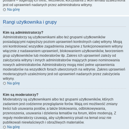
postami – sugerują ich treść. Możliwość korzystania z ikon tematu uzależniona
jest od uprawnień nadanych przez administratora witryny.
Na górę
Rangi użytkownika i grupy
Kim są administratorzy?
Administratorzy są użytkownikami albo też grupami użytkowników
posiadającymi najwyższy poziom uprawnień kontrolnych całej witryny. Mogą
oni kontrolować wszystkie zagadnienia związane z funkcjonowaniem witryny
włącznie z nadawaniem uprawnień, blokowaniem użytkowników, tworzeniem
grup użytkowników lub moderatorów itp. Zakres ich uprawnień zależy od
założyciela witryny i innych administratorów mających prawo nominowania
nowych administratorów. Administratorzy mogą mieć pełne uprawnienia
moderatorów na wszystkich forach utworzonych na witrynie. Zakres uprawnień
moderacyjnych uzależniony jest od uprawnień nadanych przez założyciela
witryny.
Na górę
Kim są moderatorzy?
Moderatorzy są użytkownikami albo też grupami użytkowników, których
zadaniem jest codzienne przeglądanie forów. Mają oni możliwość zmiany
treści lub usuwania postów, a także blokowania, odblokowywania,
przenoszenia, usuwania i dzielenia tematów na forum, które moderują. Z
reguły moderatorzy czuwają, aby użytkownicy pisali na temat oraz nie
publikowali niewłaściwych i obraźliwych materiałów.
Na górę