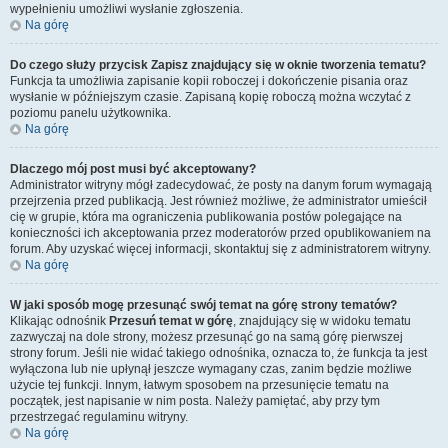
wypełnieniu umożliwi wysłanie zgłoszenia.
Na górę
Do czego służy przycisk
Zapisz
znajdujący się w oknie tworzenia tematu?
Funkcja ta umożliwia zapisanie kopii roboczej i dokończenie pisania oraz
wysłanie w późniejszym czasie. Zapisaną kopię roboczą można wczytać z
poziomu panelu użytkownika.
Na górę
Dlaczego mój post musi być akceptowany?
Administrator witryny mógł zadecydować, że posty na danym forum wymagają
przejrzenia przed publikacją. Jest również możliwe, że administrator umieścił
cię w grupie, która ma ograniczenia publikowania postów polegające na
konieczności ich akceptowania przez moderatorów przed opublikowaniem na
forum. Aby uzyskać więcej informacji, skontaktuj się z administratorem witryny.
Na górę
W jaki sposób mogę przesunąć swój temat na górę strony tematów?
Klikając odnośnik
Przesuń temat w górę
, znajdujący się w widoku tematu
zazwyczaj na dole strony, możesz przesunąć go na samą górę pierwszej
strony forum. Jeśli nie widać takiego odnośnika, oznacza to, że funkcja ta jest
wyłączona lub nie upłynął jeszcze wymagany czas, zanim będzie możliwe
użycie tej funkcji. Innym, łatwym sposobem na przesunięcie tematu na
początek, jest napisanie w nim posta. Należy pamiętać, aby przy tym
przestrzegać regulaminu witryny.
Na górę