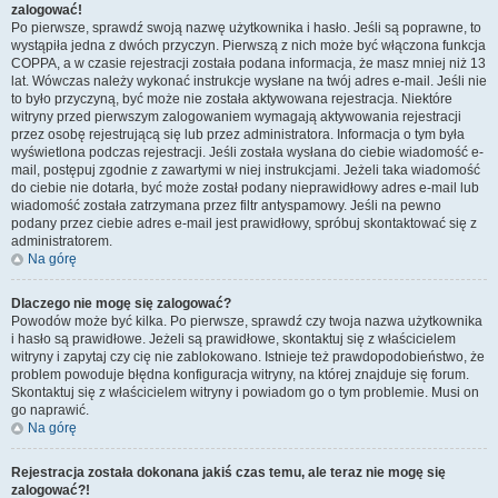
zalogować!
Po pierwsze, sprawdź swoją nazwę użytkownika i hasło. Jeśli są poprawne, to
wystąpiła jedna z dwóch przyczyn. Pierwszą z nich może być włączona funkcja
COPPA, a w czasie rejestracji została podana informacja, że masz mniej niż 13
lat. Wówczas należy wykonać instrukcje wysłane na twój adres e-mail. Jeśli nie
to było przyczyną, być może nie została aktywowana rejestracja. Niektóre
witryny przed pierwszym zalogowaniem wymagają aktywowania rejestracji
przez osobę rejestrującą się lub przez administratora. Informacja o tym była
wyświetlona podczas rejestracji. Jeśli została wysłana do ciebie wiadomość e-
mail, postępuj zgodnie z zawartymi w niej instrukcjami. Jeżeli taka wiadomość
do ciebie nie dotarła, być może został podany nieprawidłowy adres e-mail lub
wiadomość została zatrzymana przez filtr antyspamowy. Jeśli na pewno
podany przez ciebie adres e-mail jest prawidłowy, spróbuj skontaktować się z
administratorem.
Na górę
Dlaczego nie mogę się zalogować?
Powodów może być kilka. Po pierwsze, sprawdź czy twoja nazwa użytkownika
i hasło są prawidłowe. Jeżeli są prawidłowe, skontaktuj się z właścicielem
witryny i zapytaj czy cię nie zablokowano. Istnieje też prawdopodobieństwo, że
problem powoduje błędna konfiguracja witryny, na której znajduje się forum.
Skontaktuj się z właścicielem witryny i powiadom go o tym problemie. Musi on
go naprawić.
Na górę
Rejestracja została dokonana jakiś czas temu, ale teraz nie mogę się
zalogować?!