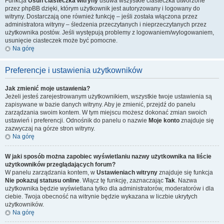
Funkcja
Usuń ciasteczka witryny
usuwa wszystkie ciasteczka utworzone
przez phpBB dzięki, którym użytkownik jest autoryzowany i logowany do
witryny. Dostarczają one również funkcję – jeśli została włączona przez
administratora witryny – śledzenia przeczytanych i nieprzeczytanych przez
użytkownika postów. Jeśli występują problemy z logowaniem/wylogowaniem,
usunięcie ciasteczek może być pomocne.
Na górę
Preferencje i ustawienia użytkowników
Jak zmienić moje ustawienia?
Jeżeli jesteś zarejestrowanym użytkownikiem, wszystkie twoje ustawienia są
zapisywane w bazie danych witryny. Aby je zmienić, przejdź do panelu
zarządzania swoim kontem. W tym miejscu możesz dokonać zmian swoich
ustawień i preferencji. Odnośnik do panelu o nazwie
Moje konto
znajduje się
zazwyczaj na górze stron witryny.
Na górę
W jaki sposób można zapobiec wyświetlaniu nazwy użytkownika na liście
użytkowników przeglądających forum?
W panelu zarządzania kontem, w
Ustawieniach witryny
znajduje się funkcja
Nie pokazuj statusu online
. Włącz tę funkcję, zaznaczając
Tak
. Nazwa
użytkownika będzie wyświetlana tylko dla administratorów, moderatorów i dla
ciebie. Twoja obecność na witrynie będzie wykazana w liczbie ukrytych
użytkowników.
Na górę