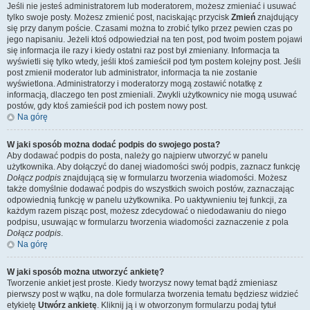
Jeśli nie jesteś administratorem lub moderatorem, możesz zmieniać i usuwać
tylko swoje posty. Możesz zmienić post, naciskając przycisk
Zmień
znajdujący
się przy danym poście. Czasami można to zrobić tylko przez pewien czas po
jego napisaniu. Jeżeli ktoś odpowiedział na ten post, pod twoim postem pojawi
się informacja ile razy i kiedy ostatni raz post był zmieniany. Informacja ta
wyświetli się tylko wtedy, jeśli ktoś zamieścił pod tym postem kolejny post. Jeśli
post zmienił moderator lub administrator, informacja ta nie zostanie
wyświetlona. Administratorzy i moderatorzy mogą zostawić notatkę z
informacją, dlaczego ten post zmieniali. Zwykli użytkownicy nie mogą usuwać
postów, gdy ktoś zamieścił pod ich postem nowy post.
Na górę
W jaki sposób można dodać podpis do swojego posta?
Aby dodawać podpis do posta, należy go najpierw utworzyć w panelu
użytkownika. Aby dołączyć do danej wiadomości swój podpis, zaznacz funkcję
Dołącz podpis
znajdującą się w formularzu tworzenia wiadomości. Możesz
także domyślnie dodawać podpis do wszystkich swoich postów, zaznaczając
odpowiednią funkcję w panelu użytkownika. Po uaktywnieniu tej funkcji, za
każdym razem pisząc post, możesz zdecydować o niedodawaniu do niego
podpisu, usuwając w formularzu tworzenia wiadomości zaznaczenie z pola
Dołącz podpis
.
Na górę
W jaki sposób można utworzyć ankietę?
Tworzenie ankiet jest proste. Kiedy tworzysz nowy temat bądź zmieniasz
pierwszy post w wątku, na dole formularza tworzenia tematu będziesz widzieć
etykietę
Utwórz ankietę
. Kliknij ją i w otworzonym formularzu podaj tytuł