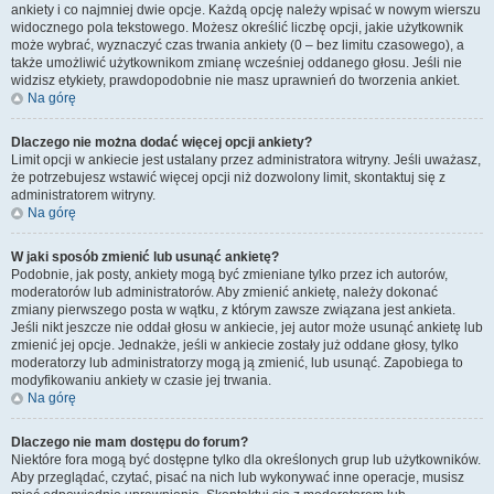
ankiety i co najmniej dwie opcje. Każdą opcję należy wpisać w nowym wierszu
widocznego pola tekstowego. Możesz określić liczbę opcji, jakie użytkownik
może wybrać, wyznaczyć czas trwania ankiety (0 – bez limitu czasowego), a
także umożliwić użytkownikom zmianę wcześniej oddanego głosu. Jeśli nie
widzisz etykiety, prawdopodobnie nie masz uprawnień do tworzenia ankiet.
Na górę
Dlaczego nie można dodać więcej opcji ankiety?
Limit opcji w ankiecie jest ustalany przez administratora witryny. Jeśli uważasz,
że potrzebujesz wstawić więcej opcji niż dozwolony limit, skontaktuj się z
administratorem witryny.
Na górę
W jaki sposób zmienić lub usunąć ankietę?
Podobnie, jak posty, ankiety mogą być zmieniane tylko przez ich autorów,
moderatorów lub administratorów. Aby zmienić ankietę, należy dokonać
zmiany pierwszego posta w wątku, z którym zawsze związana jest ankieta.
Jeśli nikt jeszcze nie oddał głosu w ankiecie, jej autor może usunąć ankietę lub
zmienić jej opcje. Jednakże, jeśli w ankiecie zostały już oddane głosy, tylko
moderatorzy lub administratorzy mogą ją zmienić, lub usunąć. Zapobiega to
modyfikowaniu ankiety w czasie jej trwania.
Na górę
Dlaczego nie mam dostępu do forum?
Niektóre fora mogą być dostępne tylko dla określonych grup lub użytkowników.
Aby przeglądać, czytać, pisać na nich lub wykonywać inne operacje, musisz