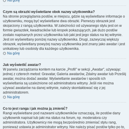
Na górę
Czym są obrazki wyświetlane obok nazwy użytkownika?
Na stronie przeglądania postów, w miejscu, gdzie są wyświetlane informacje o
użytkowniku, mogą być wyświetlane dwa obrazki. Pierwszy obrazek jest
skojarzony z rangą użytkownika. W zależności od używanego stylu jest on w
formie gwiazdek, kwadracików lub kropek pokazujących, jak dużo postów
zostało napisanych przez użytkownika lub jaki jest jego status na tej witrynie.
Jest on wyświetlany poniżej nazwy użytkownika. Drugi, zazwyczaj większy
obrazek, wyświetlany powyżej nazwy użytkownika jest znany jako awatar i jest
unikatowy lub osobisty dla każdego użytkownika.
Na górę
Jak wyświetlić awatar?
W panelu zarządzania kontem na karcie „Profil” w sekcji „Awatar”, używając
jednej z czterech metod: Gravatar, Galeria awatarów, Zdalny awatar lub Prześlij
awatar, można dodać awatar. Wyświetlanie awatarów i sposób ich
wyświetlania są uzależnione od administratora witryny. Jeśli nie można
używać awatarów na danej witrynie, należy skontaktować się z jej
administratorem.
Na górę
Co to jest ranga i jak można ją zmienić?
Rangi wyświetlane pod nazwami użytkowników oznaczają, ile postów dany
użytkownik napisał lub jaki ma status na forum, np. moderatora czy
administratora. Użytkownicy nie mogą bezpośrednio zmieniać stylu rang,
ponieważ ustawia je administrator witryny. Nie należy pisać postów tylko po to,