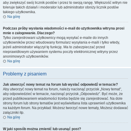
aby zwiększyć swój licznik postów i przez to swoją rangę. Większość witryn nie
toleruje takich działań i moderator lub administrator obniży licznik postów
takiego użytkownika.
Na górę
Podczas próby wysłania wiadomości e-mail do użytkownika witryna prosi
mnie o zalogowanie. Dlaczego?
Tylko zarejestrowani użytkownicy mogą wysyłać e-maile do innych
użytkowników przez wbudowany formularz wysyłania e-maili i tylko wtedy,
jeżeli administrator włączył tę funkcję. Ma to zabezpieczać przed
nieprawidłowym używaniem systemu poczty elektronicznej witryny przez
anonimowych użytkowników.
Na górę
Problemy z pisaniem
Jak utworzyć nowy temat na forum lub wysłać odpowiedź w temacie?
Aby utworzyć nowy temat na forum, należy nacisnąć przycisk „Nowy temat”,
aby odpowiedzieć w temacie, nacisnąć przycisk „Odpowiedz”. Być może, że
przed publikowaniem wiadomości trzeba będzie się zarejestrować. Na dole
strony forum lub strony tematów jest wyświetlana lista uprawnień użytkownika
na każdym forum. Na przykład: Możesz tworzyć nowe tematy, Możesz dodawać
załączniki itp.
Na górę
W jaki sposób można zmienić lub usunąć post?