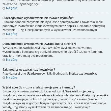
Rozmieszczenie elementów sterujących mechanizmem wyszukiwania może
zależeć od używanego stylu.
Na górę
Dlaczego moje wyszukiwanie nie zwraca wyników?
Prawdopodobnie zapytanie nie było jasno sprecyzowane i zawierało wiele
podobnych zwrotów nie zindeksowanych przez phpBB. Dokładnie sprecyzuj
zapytanie – użyj funkcji dostępnych w wyszukiwaniu zaawansowanym.
Na górę
Dlaczego moje wyszukiwanie zwraca pustą stronę?!
Wyszukiwanie zwróciło zbyt dużo wyników. Użyj zaawansowanego
wyszukiwania i postaraj się bardziej precyzyjnie określić szukany fragment
oraz fora, które mają być przeszukane.
Na górę
Jak można wyszukać użytkowników?
Przejdź na stronę
Użytkownicy
i kliknij odnośnik
Znajdź użytkownika
.
Na górę
W jaki sposób można znaleźć swoje posty i tematy?
Swoje posty można znaleźć, klikając odnośnik
Wyświetl moje posty
znajdujący się w panelu zarządzania kontem lub odnośnik
Posty użytkownika
na stronie swojego profilu lub wybierając „Twoje posty” z menu „Więcej…”
znajdującego się w górnym lewym rogu witryny. Jeśli chcesz wyszukać swoje
tematy, użyj strony wyszukiwania zaawansowanego i skorzystaj z