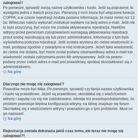
zalogować!
Po pierwsze, sprawdź swoją nazwę użytkownika i hasło. Jeśli są poprawne, to
wystąpiła jedna z dwóch przyczyn. Pierwszą z nich może być włączona funkcja
COPPA, a w czasie rejestracji została podana informacja, że masz mniej niż 13
lat. Wówczas należy wykonać instrukcje wysłane na twój adres e-mail. Jeśli nie
to było przyczyną, być może nie została aktywowana rejestracja. Niektóre
witryny przed pierwszym zalogowaniem wymagają aktywowania rejestracji
przez osobę rejestrującą się lub przez administratora. Informacja o tym była
wyświetlona podczas rejestracji. Jeśli została wysłana do ciebie wiadomość e-
mail, postępuj zgodnie z zawartymi w niej instrukcjami. Jeżeli taka wiadomość
do ciebie nie dotarła, być może został podany nieprawidłowy adres e-mail lub
wiadomość została zatrzymana przez filtr antyspamowy. Jeśli na pewno
podany przez ciebie adres e-mail jest prawidłowy, spróbuj skontaktować się z
administratorem.
Na górę
Dlaczego nie mogę się zalogować?
Powodów może być kilka. Po pierwsze, sprawdź czy twoja nazwa użytkownika
i hasło są prawidłowe. Jeżeli są prawidłowe, skontaktuj się z właścicielem
witryny i zapytaj czy cię nie zablokowano. Istnieje też prawdopodobieństwo, że
problem powoduje błędna konfiguracja witryny, na której znajduje się forum.
Skontaktuj się z właścicielem witryny i powiadom go o tym problemie. Musi on
go naprawić.
Na górę
Rejestracja została dokonana jakiś czas temu, ale teraz nie mogę się
zalogować?!