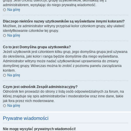
grupy. Jeśli chcesz utworzyć grupę użytkowników, skontaktuj się z
administratorem, wysyłając do niego prywatną wiadomość.
Na górę
Dlaczego niektóre nazwy użytkowników są wyświetlane innymi kolorami?
Możliwe, że administrator witryny przypisał kolor członkom grupy, aby ułatwić
identyfikowanie członków tej grupy.
Na górę
Co to jest
Domyślna grupa użytkownika
?
Jeżeli użytkownik jest członkiem kilku grup, jego domyślna grupa jest używana
do określenia, jaki kolor i ranga będzie domyślnie dla niego wyświetlana.
Administrator witryny może nadać użytkownikowi uprawnienia do zmiany
domyślnej grupy. Wówczas można to zrobić z poziomu panelu zarządzania
kontem.
Na górę
Czym jest odnośnik
Zespół administracyjny
?
Odnośnik ten prowadzi do strony z listą osób odpowiedzialnych za forum, na
której znajduje się spis administratorów i moderatorów oraz inne dane, takie
jak fora przez nich moderowane.
Na górę
Prywatne wiadomości
Nie mogę wysyłać prywatnych wiadomości!