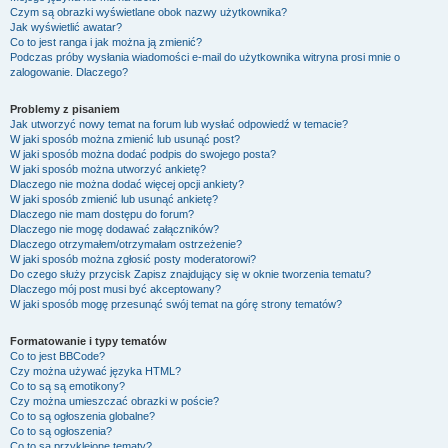
Czym są obrazki wyświetlane obok nazwy użytkownika?
Jak wyświetlić awatar?
Co to jest ranga i jak można ją zmienić?
Podczas próby wysłania wiadomości e-mail do użytkownika witryna prosi mnie o
zalogowanie. Dlaczego?
Problemy z pisaniem
Jak utworzyć nowy temat na forum lub wysłać odpowiedź w temacie?
W jaki sposób można zmienić lub usunąć post?
W jaki sposób można dodać podpis do swojego posta?
W jaki sposób można utworzyć ankietę?
Dlaczego nie można dodać więcej opcji ankiety?
W jaki sposób zmienić lub usunąć ankietę?
Dlaczego nie mam dostępu do forum?
Dlaczego nie mogę dodawać załączników?
Dlaczego otrzymałem/otrzymałam ostrzeżenie?
W jaki sposób można zgłosić posty moderatorowi?
Do czego służy przycisk
Zapisz
znajdujący się w oknie tworzenia tematu?
Dlaczego mój post musi być akceptowany?
W jaki sposób mogę przesunąć swój temat na górę strony tematów?
Formatowanie i typy tematów
Co to jest BBCode?
Czy można używać języka HTML?
Co to są są emotikony?
Czy można umieszczać obrazki w poście?
Co to są ogłoszenia globalne?
Co to są ogłoszenia?
Co to są przyklejone tematy?