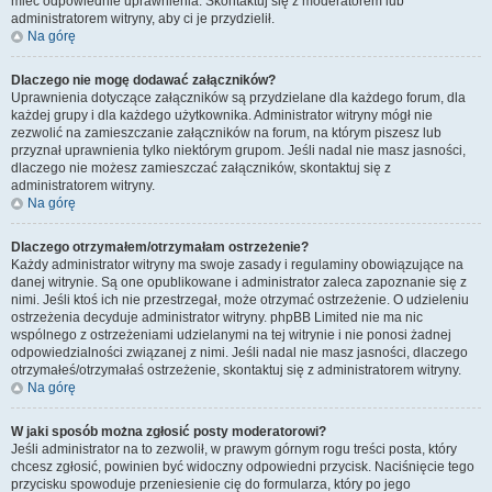
mieć odpowiednie uprawnienia. Skontaktuj się z moderatorem lub
administratorem witryny, aby ci je przydzielił.
Na górę
Dlaczego nie mogę dodawać załączników?
Uprawnienia dotyczące załączników są przydzielane dla każdego forum, dla
każdej grupy i dla każdego użytkownika. Administrator witryny mógł nie
zezwolić na zamieszczanie załączników na forum, na którym piszesz lub
przyznał uprawnienia tylko niektórym grupom. Jeśli nadal nie masz jasności,
dlaczego nie możesz zamieszczać załączników, skontaktuj się z
administratorem witryny.
Na górę
Dlaczego otrzymałem/otrzymałam ostrzeżenie?
Każdy administrator witryny ma swoje zasady i regulaminy obowiązujące na
danej witrynie. Są one opublikowane i administrator zaleca zapoznanie się z
nimi. Jeśli ktoś ich nie przestrzegał, może otrzymać ostrzeżenie. O udzieleniu
ostrzeżenia decyduje administrator witryny. phpBB Limited nie ma nic
wspólnego z ostrzeżeniami udzielanymi na tej witrynie i nie ponosi żadnej
odpowiedzialności związanej z nimi. Jeśli nadal nie masz jasności, dlaczego
otrzymałeś/otrzymałaś ostrzeżenie, skontaktuj się z administratorem witryny.
Na górę
W jaki sposób można zgłosić posty moderatorowi?
Jeśli administrator na to zezwolił, w prawym górnym rogu treści posta, który
chcesz zgłosić, powinien być widoczny odpowiedni przycisk. Naciśnięcie tego
przycisku spowoduje przeniesienie cię do formularza, który po jego