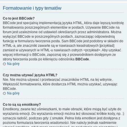
Formatowanie i typy tematów
Co to jest BBCode?
BBCode jest specjalną implementacją języka HTML, która daje lepszą kontrolę
formatowania poszczególnych elementów w postach. Używanie BBCode na
forum jest uzależnione od ustawień określanych przez administratora. Można
wyłączyć BBCode w poszczególnych postach, zaznaczając odpowiednią
funkcję w formularzu tworzenia posta. Sam BBCode jest podobny w składni do
HTML-a, ale znaczniki zawarte są w nawiasach kwadratowych [przykład]
zamiast w używanych w HTML-u nawiasach ostrych <przykład>. Aby uzyskać
więcej informacji o BBCode, zapoznaj się z przewodnikiem dostępnym ze
strony tworzenia posta po kliknięciu odnośnika
BBCode
.
Na górę
Czy można używać języka HTML?
Nie. Nie można używać i przetwarzać znaczników HTML na tej witrynie.
Większość formatowania, które dostarcza HTML można uzyskać, używając
BBCode.
Na górę
Co to są są emotikony?
Emotikony, zwane też uśmieszkami, to małe obrazki, które mogą być użyte do
wyrażania emocji. Do wyrażania emocji można też stosować krótkie kody, np. :)
oznacza radość, podczas gdy :( smutek. Pełna lista emotikon jest dostępna z
poziomu formularza tworzenia wiadomości. Nie należy jednak nadmiernie