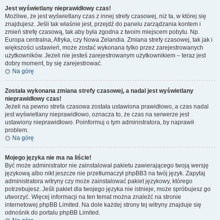
Jest wyświetlany nieprawidłowy czas!
Możliwe, że jest wyświetlany czas z innej strefy czasowej, niż ta, w której się
znajdujesz. Jeśli tak właśnie jest, przejdź do panelu zarządzania kontem i
zmień strefę czasową, tak aby była zgodna z twoim miejscem pobytu. Np.
Europa centralna, Afryka, czy Nowa Zelandia. Zmiana strefy czasowej, tak jak i
większości ustawień, może zostać wykonana tylko przez zarejestrowanych
użytkowników. Jeżeli nie jesteś zarejestrowanym użytkownikiem – teraz jest
dobry moment, by się zarejestrować.
Na górę
Została wykonana zmiana strefy czasowej, a nadal jest wyświetlany
nieprawidłowy czas!
Jeżeli na pewno strefa czasowa została ustawiona prawidłowo, a czas nadal
jest wyświetlany nieprawidłowo, oznacza to, że czas na serwerze jest
ustawiony nieprawidłowo. Poinformuj o tym administratora, by naprawił
problem.
Na górę
Mojego języka nie ma na liście!
Być może administrator nie zainstalował pakietu zawierającego twoją wersję
językową albo nikt jeszcze nie przetłumaczył phpBB3 na twój język. Zapytaj
administratora witryny czy może zainstalować pakiet językowy, którego
potrzebujesz. Jeśli pakiet dla twojego języka nie istnieje, może spróbujesz go
utworzyć. Więcej informacji na ten temat można znaleźć na stronie
internetowej phpBB Limited. Na dole każdej strony tej witryny znajduje się
odnośnik do portalu phpBB Limited.