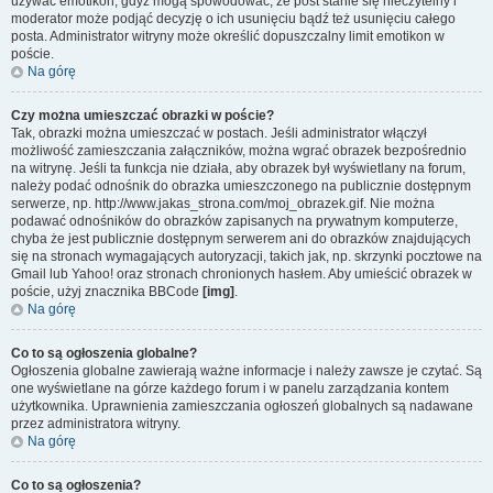
używać emotikon, gdyż mogą spowodować, że post stanie się nieczytelny i
moderator może podjąć decyzję o ich usunięciu bądź też usunięciu całego
posta. Administrator witryny może określić dopuszczalny limit emotikon w
poście.
Na górę
Czy można umieszczać obrazki w poście?
Tak, obrazki można umieszczać w postach. Jeśli administrator włączył
możliwość zamieszczania załączników, można wgrać obrazek bezpośrednio
na witrynę. Jeśli ta funkcja nie działa, aby obrazek był wyświetlany na forum,
należy podać odnośnik do obrazka umieszczonego na publicznie dostępnym
serwerze, np. http://www.jakas_strona.com/moj_obrazek.gif. Nie można
podawać odnośników do obrazków zapisanych na prywatnym komputerze,
chyba że jest publicznie dostępnym serwerem ani do obrazków znajdujących
się na stronach wymagających autoryzacji, takich jak, np. skrzynki pocztowe na
Gmail lub Yahoo! oraz stronach chronionych hasłem. Aby umieścić obrazek w
poście, użyj znacznika BBCode
[img]
.
Na górę
Co to są ogłoszenia globalne?
Ogłoszenia globalne zawierają ważne informacje i należy zawsze je czytać. Są
one wyświetlane na górze każdego forum i w panelu zarządzania kontem
użytkownika. Uprawnienia zamieszczania ogłoszeń globalnych są nadawane
przez administratora witryny.
Na górę
Co to są ogłoszenia?