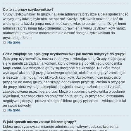
Co to są grupy użytkowników?
Grupy użytkowników, to grupy, na jakie administratorzy dzielą całą społeczność
witryny, aby łatwiej było nimi zarządzać. Każdy użytkownik może należeć do
wielu grup, a każda grupa może mieć swoje własne uprawnienia. Dzięki temu
administratorzy mogą łatwo zmieniać uprawnienia wielu użytkowników naraz,
nadawać uprawnienia moderatora lub dawać dostęp użytkownikom do
prywatnego forum.
Na górę
Gdzie znajduje się spis grup użytkowników i jak można dołączyć do grupy?
Spis grup użytkowników można zobaczyć, otwierając kartę
Grupy
znajdującą
się w panelu zarządzania kontem, który otwiera się po kliknięciu odnośnika
Moje konto
. Nie wszystkie grupy są dostępne dla każdego. Niektóre mogą
wymagać akceptacji przyjęcia nowego członka, niektóre mogą być zamknięte,
a jeszcze inne mogą mieć ukrytych członków. Użytkownik może poprosić o
przyjęcie do danej grupy, naciskając odpowiedni przycisk. Prośba o przyjęcie
do grupy, która wymaga akceptacji przyjęcia nowego członka, musi zostać
zaakceptowana przez lidera grupy. Może on poprosić użytkownika o podanie
wyjaśnień, dlaczego chce on dołączyć do tej grupy. W przypadku otrzymania
negatywnej decyzji, proszę nie nękać lidera grupy pytaniami – widocznie miał
on swoje powody.
Na górę
W jaki sposób można zostać liderem grupy?
Lidera grupy zazwyczaj mianuje administrator witryny podczas tworzenia