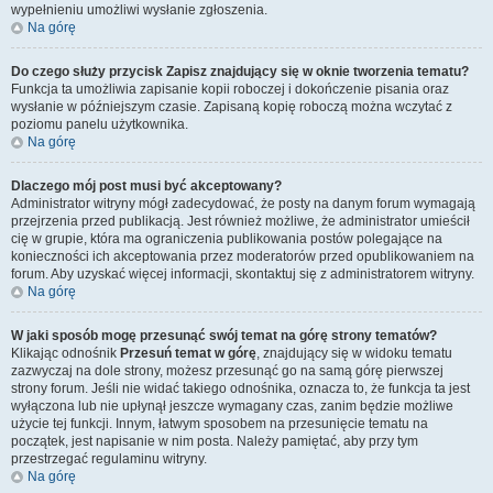
wypełnieniu umożliwi wysłanie zgłoszenia.
Na górę
Do czego służy przycisk
Zapisz
znajdujący się w oknie tworzenia tematu?
Funkcja ta umożliwia zapisanie kopii roboczej i dokończenie pisania oraz
wysłanie w późniejszym czasie. Zapisaną kopię roboczą można wczytać z
poziomu panelu użytkownika.
Na górę
Dlaczego mój post musi być akceptowany?
Administrator witryny mógł zadecydować, że posty na danym forum wymagają
przejrzenia przed publikacją. Jest również możliwe, że administrator umieścił
cię w grupie, która ma ograniczenia publikowania postów polegające na
konieczności ich akceptowania przez moderatorów przed opublikowaniem na
forum. Aby uzyskać więcej informacji, skontaktuj się z administratorem witryny.
Na górę
W jaki sposób mogę przesunąć swój temat na górę strony tematów?
Klikając odnośnik
Przesuń temat w górę
, znajdujący się w widoku tematu
zazwyczaj na dole strony, możesz przesunąć go na samą górę pierwszej
strony forum. Jeśli nie widać takiego odnośnika, oznacza to, że funkcja ta jest
wyłączona lub nie upłynął jeszcze wymagany czas, zanim będzie możliwe
użycie tej funkcji. Innym, łatwym sposobem na przesunięcie tematu na
początek, jest napisanie w nim posta. Należy pamiętać, aby przy tym
przestrzegać regulaminu witryny.
Na górę