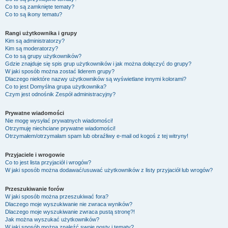
Co to są zamknięte tematy?
Co to są ikony tematu?
Rangi użytkownika i grupy
Kim są administratorzy?
Kim są moderatorzy?
Co to są grupy użytkowników?
Gdzie znajduje się spis grup użytkowników i jak można dołączyć do grupy?
W jaki sposób można zostać liderem grupy?
Dlaczego niektóre nazwy użytkowników są wyświetlane innymi kolorami?
Co to jest
Domyślna grupa użytkownika
?
Czym jest odnośnik
Zespół administracyjny
?
Prywatne wiadomości
Nie mogę wysyłać prywatnych wiadomości!
Otrzymuję niechciane prywatne wiadomości!
Otrzymałem/otrzymałam spam lub obraźliwy e-mail od kogoś z tej witryny!
Przyjaciele i wrogowie
Co to jest lista przyjaciół i wrogów?
W jaki sposób można dodawać/usuwać użytkowników z listy przyjaciół lub wrogów?
Przeszukiwanie forów
W jaki sposób można przeszukiwać fora?
Dlaczego moje wyszukiwanie nie zwraca wyników?
Dlaczego moje wyszukiwanie zwraca pustą stronę?!
Jak można wyszukać użytkowników?
W jaki sposób można znaleźć swoje posty i tematy?