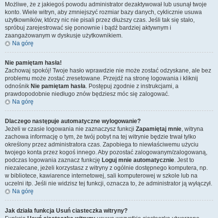
Możliwe, że z jakiegoś powodu administrator dezaktywował lub usunął twoje
konto. Wiele witryn, aby zmniejszyć rozmiar bazy danych, cyklicznie usuwa
użytkowników, którzy nic nie pisali przez dłuższy czas. Jeśli tak się stało,
spróbuj zarejestrować się ponownie i bądź bardziej aktywnym i
zaangażowanym w dyskusje użytkownikiem.
Na górę
Nie pamiętam hasła!
Zachowaj spokój! Twoje hasło wprawdzie nie może zostać odzyskane, ale bez
problemu może zostać zresetowane. Przejdź na stronę logowania i kliknij
odnośnik
Nie pamiętam hasła
. Postępuj zgodnie z instrukcjami, a
prawdopodobnie niedługo znów będziesz móc się zalogować.
Na górę
Dlaczego następuje automatyczne wylogowanie?
Jeżeli w czasie logowania nie zaznaczysz funkcji
Zapamiętaj mnie
, witryna
zachowa informację o tym, że twój pobyt na tej witrynie będzie trwał tylko
określony przez administratora czas. Zapobiega to niewłaściwemu użyciu
twojego konta przez kogoś innego. Aby pozostać zalogowanym/zalogowaną,
podczas logowania zaznacz funkcję
Loguj mnie automatycznie
. Jest to
niezalecane, jeżeli korzystasz z witryny z ogólnie dostępnego komputera, np.
w bibliotece, kawiarence internetowej, sali komputerowej w szkole lub na
uczelni itp. Jeśli nie widzisz tej funkcji, oznacza to, że administrator ją wyłączył.
Na górę
Jak działa funkcja
Usuń ciasteczka witryny
?