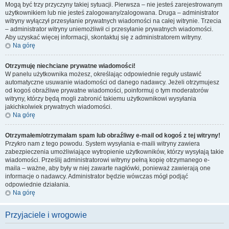
Mogą być trzy przyczyny takiej sytuacji. Pierwsza – nie jesteś zarejestrowanym
użytkownikiem lub nie jesteś zalogowany/zalogowana. Druga – administrator
witryny wyłączył przesyłanie prywatnych wiadomości na całej witrynie. Trzecia
– administrator witryny uniemożliwił ci przesyłanie prywatnych wiadomości.
Aby uzyskać więcej informacji, skontaktuj się z administratorem witryny.
Na górę
Otrzymuję niechciane prywatne wiadomości!
W panelu użytkownika możesz, określając odpowiednie reguły ustawić
automatyczne usuwanie wiadomości od danego nadawcy. Jeżeli otrzymujesz
od kogoś obraźliwe prywatne wiadomości, poinformuj o tym moderatorów
witryny, którzy będą mogli zabronić takiemu użytkownikowi wysyłania
jakichkolwiek prywatnych wiadomości.
Na górę
Otrzymałem/otrzymałam spam lub obraźliwy e-mail od kogoś z tej witryny!
Przykro nam z tego powodu. System wysyłania e-maili witryny zawiera
zabezpieczenia umożliwiające wytropienie użytkowników, którzy wysyłają takie
wiadomości. Prześlij administratorowi witryny pełną kopię otrzymanego e-
maila – ważne, aby były w niej zawarte nagłówki, ponieważ zawierają one
informacje o nadawcy. Administrator będzie wówczas mógł podjąć
odpowiednie działania.
Na górę
Przyjaciele i wrogowie