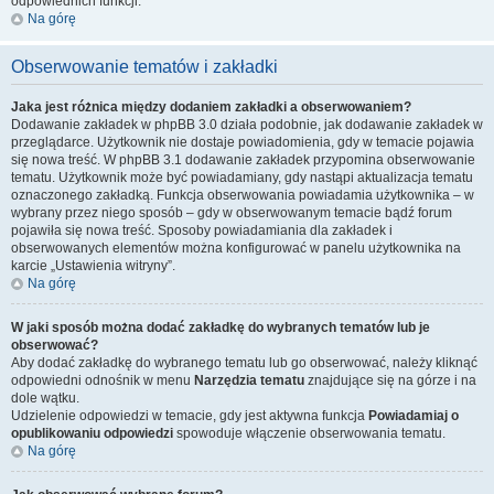
odpowiednich funkcji.
Na górę
Obserwowanie tematów i zakładki
Jaka jest różnica między dodaniem zakładki a obserwowaniem?
Dodawanie zakładek w phpBB 3.0 działa podobnie, jak dodawanie zakładek w
przeglądarce. Użytkownik nie dostaje powiadomienia, gdy w temacie pojawia
się nowa treść. W phpBB 3.1 dodawanie zakładek przypomina obserwowanie
tematu. Użytkownik może być powiadamiany, gdy nastąpi aktualizacja tematu
oznaczonego zakładką. Funkcja obserwowania powiadamia użytkownika – w
wybrany przez niego sposób – gdy w obserwowanym temacie bądź forum
pojawiła się nowa treść. Sposoby powiadamiania dla zakładek i
obserwowanych elementów można konfigurować w panelu użytkownika na
karcie „Ustawienia witryny”.
Na górę
W jaki sposób można dodać zakładkę do wybranych tematów lub je
obserwować?
Aby dodać zakładkę do wybranego tematu lub go obserwować, należy kliknąć
odpowiedni odnośnik w menu
Narzędzia tematu
znajdujące się na górze i na
dole wątku.
Udzielenie odpowiedzi w temacie, gdy jest aktywna funkcja
Powiadamiaj o
opublikowaniu odpowiedzi
spowoduje włączenie obserwowania tematu.
Na górę