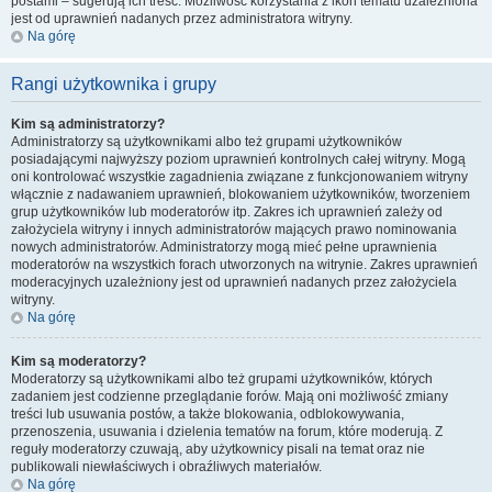
postami – sugerują ich treść. Możliwość korzystania z ikon tematu uzależniona
jest od uprawnień nadanych przez administratora witryny.
Na górę
Rangi użytkownika i grupy
Kim są administratorzy?
Administratorzy są użytkownikami albo też grupami użytkowników
posiadającymi najwyższy poziom uprawnień kontrolnych całej witryny. Mogą
oni kontrolować wszystkie zagadnienia związane z funkcjonowaniem witryny
włącznie z nadawaniem uprawnień, blokowaniem użytkowników, tworzeniem
grup użytkowników lub moderatorów itp. Zakres ich uprawnień zależy od
założyciela witryny i innych administratorów mających prawo nominowania
nowych administratorów. Administratorzy mogą mieć pełne uprawnienia
moderatorów na wszystkich forach utworzonych na witrynie. Zakres uprawnień
moderacyjnych uzależniony jest od uprawnień nadanych przez założyciela
witryny.
Na górę
Kim są moderatorzy?
Moderatorzy są użytkownikami albo też grupami użytkowników, których
zadaniem jest codzienne przeglądanie forów. Mają oni możliwość zmiany
treści lub usuwania postów, a także blokowania, odblokowywania,
przenoszenia, usuwania i dzielenia tematów na forum, które moderują. Z
reguły moderatorzy czuwają, aby użytkownicy pisali na temat oraz nie
publikowali niewłaściwych i obraźliwych materiałów.
Na górę