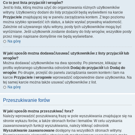
Co to jest lista przyjaciół i wrogów?
Jest to lista, którą można użyć do organizowania różnych użytkowników
witryny. Użytkownicy dodani do listy przyjaciół będą wyświetleni na karcie
Przyjaciele
znajdującej się w panelu zarządzania kontem. Z tego poziomu
można szybko sprawdzić ich status, a także wysłać prywatną wiadomość.
Zależnie od używanego stylu witryny, posty tych użytkowników mogą być
wyróżniane. Jeśli użytkownik zostanie dodany do listy wrogów, wszystkie posty
przez niego napisane domyślnie nie będą wyświetlane.
Na górę
W jaki sposób można dodawać/usuwać użytkowników z listy przyjaciół lub
wrogów?
Można dodawać użytkowników na dwa sposoby. Po pierwsze, klikając w
profilu wybranego użytkownika odnośnik
Dodaj do przyjaciół
lub
Dodaj do
wrogów
. Po drugie, przejść do panelu zarządzania swoim kontem i tam na
karcie
Przyjaciele i wrogowie
wprowadzić odpowiednie dane użytkownika. Na
tej samej karcie można także usuwać użytkowników z list.
Na górę
Przeszukiwanie forów
W jaki sposób można przeszukiwać fora?
Należy wprowadzić poszukiwaną frazę w pole wyszukiwania znajdujące się na
stronie wykazu forów, a także stronach forów i tematów. W celu uzyskania
zaawansowanych funkcji wyszukiwania, należy kliknąć odnośnik
Wyszukiwanie zaawansowane
dostępny na wszystkich stronach witryny.