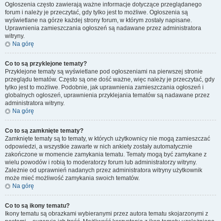
Ogłoszenia często zawierają ważne informacje dotyczące przeglądanego
forum i należy je przeczytać, gdy tylko jest to możliwe. Ogłoszenia są
wyświetlane na górze każdej strony forum, w którym zostały napisane.
Uprawnienia zamieszczania ogłoszeń są nadawane przez administratora
witryny.
Na górę
Co to są przyklejone tematy?
Przyklejone tematy są wyświetlane pod ogłoszeniami na pierwszej stronie
przeglądu tematów. Często są one dość ważne, więc należy je przeczytać, gdy
tylko jest to możliwe. Podobnie, jak uprawnienia zamieszczania ogłoszeń i
globalnych ogłoszeń, uprawnienia przyklejania tematów są nadawane przez
administratora witryny.
Na górę
Co to są zamknięte tematy?
Zamknięte tematy są to tematy, w których użytkownicy nie mogą zamieszczać
odpowiedzi, a wszystkie zawarte w nich ankiety zostały automatycznie
zakończone w momencie zamykania tematu. Tematy mogą być zamykane z
wielu powodów i robią to moderatorzy forum lub administratorzy witryny.
Zależnie od uprawnień nadanych przez administratora witryny użytkownik
może mieć możliwość zamykania swoich tematów.
Na górę
Co to są ikony tematu?
Ikony tematu są obrazkami wybieranymi przez autora tematu skojarzonymi z