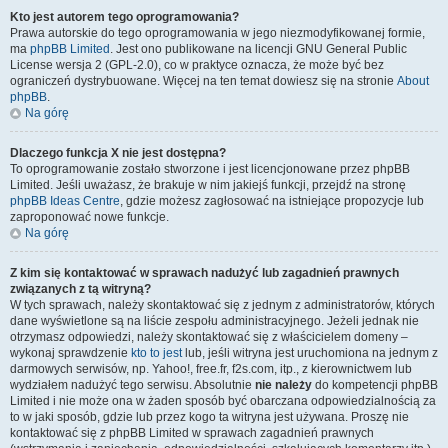
Kto jest autorem tego oprogramowania?
Prawa autorskie do tego oprogramowania w jego niezmodyfikowanej formie,
ma
phpBB Limited
. Jest ono publikowane na licencji GNU General Public
License wersja 2 (GPL-2.0), co w praktyce oznacza, że może być bez
ograniczeń dystrybuowane. Więcej na ten temat dowiesz się na stronie
About
phpBB
.
Na górę
Dlaczego funkcja X nie jest dostępna?
To oprogramowanie zostało stworzone i jest licencjonowane przez phpBB
Limited. Jeśli uważasz, że brakuje w nim jakiejś funkcji, przejdź na stronę
phpBB Ideas Centre
, gdzie możesz zagłosować na istniejące propozycje lub
zaproponować nowe funkcje.
Na górę
Z kim się kontaktować w sprawach nadużyć lub zagadnień prawnych
związanych z tą witryną?
W tych sprawach, należy skontaktować się z jednym z administratorów, których
dane wyświetlone są na liście zespołu administracyjnego. Jeżeli jednak nie
otrzymasz odpowiedzi, należy skontaktować się z właścicielem domeny –
wykonaj sprawdzenie
kto to jest
lub, jeśli witryna jest uruchomiona na jednym z
darmowych serwisów, np. Yahoo!, free.fr, f2s.com, itp., z kierownictwem lub
wydziałem nadużyć tego serwisu. Absolutnie
nie należy
do kompetencji phpBB
Limited i nie może ona w żaden sposób być obarczana odpowiedzialnością za
to w jaki sposób, gdzie lub przez kogo ta witryna jest używana. Proszę nie
kontaktować się z phpBB Limited w sprawach zagadnień prawnych