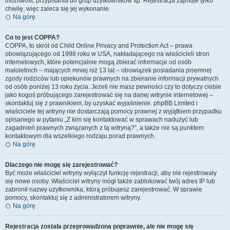
możliwość przypisania do grup użytkowników itp. Rejestracja zajmuje tylko
chwilę, więc zaleca się jej wykonanie.
Na górę
Co to jest COPPA?
COPPA, to skrót od Child Online Privacy and Protection Act – prawa
obowiązującego od 1998 roku w USA, nakładającego na właścicieli stron
internetowych, które potencjalnie mogą zbierać informacje od osób
małoletnich – mających mniej niż 13 lat – obowiązek posiadania pisemnej
zgody rodziców lub opiekunów prawnych na zbieranie informacji prywatnych
od osób poniżej 13 roku życia. Jeżeli nie masz pewności czy to dotyczy ciebie
jako kogoś próbującego zarejestrować się na danej witrynie internetowej –
skontaktuj się z prawnikiem, by uzyskać wyjaśnienie. phpBB Limited i
właściciele tej witryny nie dostarczają pomocy prawnej z wyjątkiem przypadku
opisanego w pytaniu „Z kim się kontaktować w sprawach nadużyć lub
zagadnień prawnych związanych z tą witryną?”, a także nie są punktem
kontaktowym dla wszelkiego rodzaju porad prawnych.
Na górę
Dlaczego nie mogę się zarejestrować?
Być może właściciel witryny wyłączył funkcję rejestracji, aby nie rejestrowały
się nowe osoby. Właściciel witryny mógł także zablokować twój adres IP lub
zabronił nazwy użytkownika, którą próbujesz zarejestrować. W sprawie
pomocy, skontaktuj się z administratorem witryny.
Na górę
Rejestracja została przeprowadzona poprawnie, ale nie mogę się