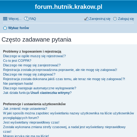
forum.hutnik.krakow.pl
Więcej…
FAQ
Zarejestruj się
Zaloguj się
Wykaz forów
Często zadawane pytania
Problemy z logowaniem i rejestracją
Dlaczego w ogóle muszę się rejestrować?
Co to jest COPPA?
Dlaczego nie mogę się zarejestrować?
Rejestracja została przeprowadzona poprawnie, ale nie mogę się zalogować!
Dlaczego nie mogę się zalogować?
Rejestracja została dokonana jakiś czas temu, ale teraz nie mogę się zalogować?!
Nie pamiętam hasła!
Dlaczego następuje automatyczne wylogowanie?
Jak działa funkcja
Usuń ciasteczka witryny
?
Preferencje i ustawienia użytkowników
Jak zmienić moje ustawienia?
W jaki sposób można zapobiec wyświetlaniu nazwy użytkownika na liście użytkowników
przeglądających forum?
Jest wyświetlany nieprawidłowy czas!
Została wykonana zmiana strefy czasowej, a nadal jest wyświetlany nieprawidłowy
czas!
Mojego języka nie ma na liście!