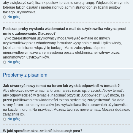
aby zwiększyć swój licznik postów i przez to swoją rangę. Większość witryn nie
toleruje takich działań i moderator lub administrator obniży licznik postów
takiego użytkownika.
Na górę
Podczas próby wysłania wiadomości e-mail do użytkownika witryna prosi
mnie o zalogowanie. Dlaczego?
Tylko zarejestrowani użytkownicy mogą wysyłać e-maile do innych
użytkowników przez wbudowany formularz wysyłania e-maili i tylko wtedy,
jeżeli administrator włączył tę funkcję. Ma to zabezpieczać przed
nieprawidłowym używaniem systemu poczty elektronicznej witryny przez
anonimowych użytkowników.
Na górę
Problemy z pisaniem
Jak utworzyć nowy temat na forum lub wysłać odpowiedź w temacie?
Aby utworzyć nowy temat na forum, należy nacisnąć przycisk „Nowy temat”,
aby odpowiedzieć w temacie, nacisnąć przycisk „Odpowiedz”. Być może, że
przed publikowaniem wiadomości trzeba będzie się zarejestrować. Na dole
strony forum lub strony tematów jest wyświetlana lista uprawnień użytkownika
na każdym forum. Na przykład: Możesz tworzyć nowe tematy, Możesz dodawać
załączniki itp.
Na górę
W jaki sposób można zmienić lub usunąć post?