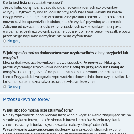
Co to jest lista przyjaciół i wrogów?
Jest to lista, którą można użyć do organizowania różnych użytkowników
witryny. Użytkownicy dodani do listy przyjaciół będą wyświetleni na karcie
Przyjaciele
znajdującej się w panelu zarządzania kontem. Z tego poziomu
można szybko sprawdzić ich status, a także wysłać prywatną wiadomość.
Zależnie od używanego stylu witryny, posty tych użytkowników mogą być
wyróżniane. Jeśli użytkownik zostanie dodany do listy wrogów, wszystkie posty
przez niego napisane domyślnie nie będą wyświetlane.
Na górę
W jaki sposób można dodawać/usuwać użytkowników z listy przyjaciół lub
wrogów?
Można dodawać użytkowników na dwa sposoby. Po pierwsze, klikając w
profilu wybranego użytkownika odnośnik
Dodaj do przyjaciół
lub
Dodaj do
wrogów
. Po drugie, przejść do panelu zarządzania swoim kontem i tam na
karcie
Przyjaciele i wrogowie
wprowadzić odpowiednie dane użytkownika. Na
tej samej karcie można także usuwać użytkowników z list.
Na górę
Przeszukiwanie forów
W jaki sposób można przeszukiwać fora?
Należy wprowadzić poszukiwaną frazę w pole wyszukiwania znajdujące się na
stronie wykazu forów, a także stronach forów i tematów. W celu uzyskania
zaawansowanych funkcji wyszukiwania, należy kliknąć odnośnik
Wyszukiwanie zaawansowane
dostępny na wszystkich stronach witryny.