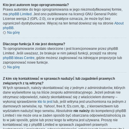
Kto jest autorem tego oprogramowania?
Prawa autorskie do tego oprogramowania w jego niezmodyfikowanej formie,
ma
phpBB Limited
. Jest ono publikowane na licencji GNU General Public
License wersja 2 (GPL-2.0), co w praktyce oznacza, że może być bez
ograniczeń dystrybuowane. Więcej na ten temat dowiesz się na stronie
About
phpBB
.
Na górę
Dlaczego funkcja X nie jest dostępna?
To oprogramowanie zostało stworzone i jest licencjonowane przez phpBB
Limited. Jeśli uważasz, że brakuje w nim jakiejś funkcji, przejdź na stronę
phpBB Ideas Centre
, gdzie możesz zagłosować na istniejące propozycje lub
zaproponować nowe funkcje.
Na górę
Z kim się kontaktować w sprawach nadużyć lub zagadnień prawnych
związanych z tą witryną?
W tych sprawach, należy skontaktować się z jednym z administratorów, których
dane wyświetlone są na liście zespołu administracyjnego. Jeżeli jednak nie
otrzymasz odpowiedzi, należy skontaktować się z właścicielem domeny –
wykonaj sprawdzenie
kto to jest
lub, jeśli witryna jest uruchomiona na jednym z
darmowych serwisów, np. Yahoo!, free.fr, f2s.com, itp., z kierownictwem lub
wydziałem nadużyć tego serwisu. Absolutnie
nie należy
do kompetencji phpBB
Limited i nie może ona w żaden sposób być obarczana odpowiedzialnością za
to w jaki sposób, gdzie lub przez kogo ta witryna jest używana. Proszę nie
kontaktować się z phpBB Limited w sprawach zagadnień prawnych