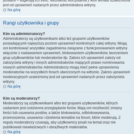
postami – sugerują ich treść. Możliwość korzystania z ikon tematu uzależniona
jest od uprawnień nadanych przez administratora witryny.
Na górę
Rangi użytkownika i grupy
Kim są administratorzy?
Administratorzy są użytkownikami albo też grupami użytkowników
posiadającymi najwyższy poziom uprawnień kontrolnych całej witryny. Mogą
oni kontrolować wszystkie zagadnienia związane z funkcjonowaniem witryny
włącznie z nadawaniem uprawnień, blokowaniem użytkowników, tworzeniem
grup użytkowników lub moderatorów itp. Zakres ich uprawnień zależy od
założyciela witryny i innych administratorów mających prawo nominowania
nowych administratorów. Administratorzy mogą mieć pełne uprawnienia
moderatorów na wszystkich forach utworzonych na witrynie. Zakres uprawnień
moderacyjnych uzależniony jest od uprawnień nadanych przez założyciela
witryny.
Na górę
Kim są moderatorzy?
Moderatorzy są użytkownikami albo też grupami użytkowników, których
zadaniem jest codzienne przeglądanie forów. Mają oni możliwość zmiany
treści lub usuwania postów, a także blokowania, odblokowywania,
przenoszenia, usuwania i dzielenia tematów na forum, które moderują. Z
reguły moderatorzy czuwają, aby użytkownicy pisali na temat oraz nie
publikowali niewłaściwych i obraźliwych materiałów.
Na górę