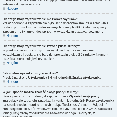
Rozmieszczenie elementów sterujących mechanizmem wyszukiwania może
zależeć od używanego stylu.
Na górę
Dlaczego moje wyszukiwanie nie zwraca wyników?
Prawdopodobnie zapytanie nie było jasno sprecyzowane i zawierało wiele
podobnych zwrotów nie zindeksowanych przez phpBB. Dokładnie sprecyzuj
zapytanie – użyj funkcji dostępnych w wyszukiwaniu zaawansowanym.
Na górę
Dlaczego moje wyszukiwanie zwraca pustą stronę?!
Wyszukiwanie zwróciło zbyt dużo wyników. Użyj zaawansowanego
wyszukiwania i postaraj się bardziej precyzyjnie określić szukany fragment
oraz fora, które mają być przeszukane.
Na górę
Jak można wyszukać użytkowników?
Przejdź na stronę
Użytkownicy
i kliknij odnośnik
Znajdź użytkownika
.
Na górę
W jaki sposób można znaleźć swoje posty i tematy?
Swoje posty można znaleźć, klikając odnośnik
Wyświetl moje posty
znajdujący się w panelu zarządzania kontem lub odnośnik
Posty użytkownika
na stronie swojego profilu lub wybierając „Twoje posty” z menu „Więcej…”
znajdującego się w górnym lewym rogu witryny. Jeśli chcesz wyszukać swoje
tematy, użyj strony wyszukiwania zaawansowanego i skorzystaj z