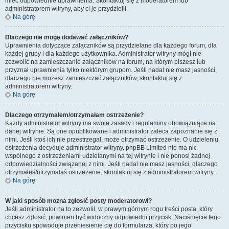
mieć odpowiednie uprawnienia. Skontaktuj się z moderatorem lub
administratorem witryny, aby ci je przydzielił.
Na górę
Dlaczego nie mogę dodawać załączników?
Uprawnienia dotyczące załączników są przydzielane dla każdego forum, dla
każdej grupy i dla każdego użytkownika. Administrator witryny mógł nie
zezwolić na zamieszczanie załączników na forum, na którym piszesz lub
przyznał uprawnienia tylko niektórym grupom. Jeśli nadal nie masz jasności,
dlaczego nie możesz zamieszczać załączników, skontaktuj się z
administratorem witryny.
Na górę
Dlaczego otrzymałem/otrzymałam ostrzeżenie?
Każdy administrator witryny ma swoje zasady i regulaminy obowiązujące na
danej witrynie. Są one opublikowane i administrator zaleca zapoznanie się z
nimi. Jeśli ktoś ich nie przestrzegał, może otrzymać ostrzeżenie. O udzieleniu
ostrzeżenia decyduje administrator witryny. phpBB Limited nie ma nic
wspólnego z ostrzeżeniami udzielanymi na tej witrynie i nie ponosi żadnej
odpowiedzialności związanej z nimi. Jeśli nadal nie masz jasności, dlaczego
otrzymałeś/otrzymałaś ostrzeżenie, skontaktuj się z administratorem witryny.
Na górę
W jaki sposób można zgłosić posty moderatorowi?
Jeśli administrator na to zezwolił, w prawym górnym rogu treści posta, który
chcesz zgłosić, powinien być widoczny odpowiedni przycisk. Naciśnięcie tego
przycisku spowoduje przeniesienie cię do formularza, który po jego