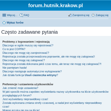
forum.hutnik.krakow.pl
Więcej…
FAQ
Zarejestruj się
Zaloguj się
Wykaz forów
Często zadawane pytania
Problemy z logowaniem i rejestracją
Dlaczego w ogóle muszę się rejestrować?
Co to jest COPPA?
Dlaczego nie mogę się zarejestrować?
Rejestracja została przeprowadzona poprawnie, ale nie mogę się zalogować!
Dlaczego nie mogę się zalogować?
Rejestracja została dokonana jakiś czas temu, ale teraz nie mogę się zalogować?!
Nie pamiętam hasła!
Dlaczego następuje automatyczne wylogowanie?
Jak działa funkcja
Usuń ciasteczka witryny
?
Preferencje i ustawienia użytkowników
Jak zmienić moje ustawienia?
W jaki sposób można zapobiec wyświetlaniu nazwy użytkownika na liście użytkowników
przeglądających forum?
Jest wyświetlany nieprawidłowy czas!
Została wykonana zmiana strefy czasowej, a nadal jest wyświetlany nieprawidłowy
czas!
Mojego języka nie ma na liście!