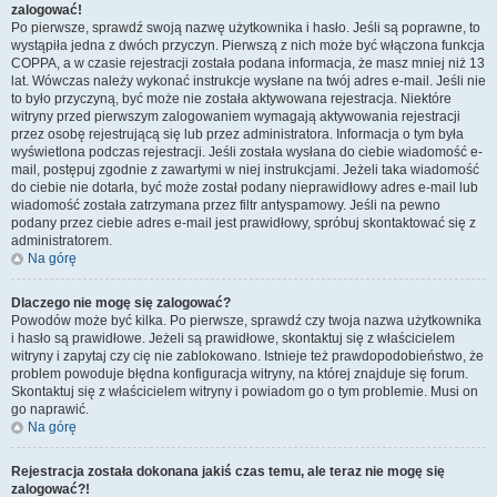
zalogować!
Po pierwsze, sprawdź swoją nazwę użytkownika i hasło. Jeśli są poprawne, to
wystąpiła jedna z dwóch przyczyn. Pierwszą z nich może być włączona funkcja
COPPA, a w czasie rejestracji została podana informacja, że masz mniej niż 13
lat. Wówczas należy wykonać instrukcje wysłane na twój adres e-mail. Jeśli nie
to było przyczyną, być może nie została aktywowana rejestracja. Niektóre
witryny przed pierwszym zalogowaniem wymagają aktywowania rejestracji
przez osobę rejestrującą się lub przez administratora. Informacja o tym była
wyświetlona podczas rejestracji. Jeśli została wysłana do ciebie wiadomość e-
mail, postępuj zgodnie z zawartymi w niej instrukcjami. Jeżeli taka wiadomość
do ciebie nie dotarła, być może został podany nieprawidłowy adres e-mail lub
wiadomość została zatrzymana przez filtr antyspamowy. Jeśli na pewno
podany przez ciebie adres e-mail jest prawidłowy, spróbuj skontaktować się z
administratorem.
Na górę
Dlaczego nie mogę się zalogować?
Powodów może być kilka. Po pierwsze, sprawdź czy twoja nazwa użytkownika
i hasło są prawidłowe. Jeżeli są prawidłowe, skontaktuj się z właścicielem
witryny i zapytaj czy cię nie zablokowano. Istnieje też prawdopodobieństwo, że
problem powoduje błędna konfiguracja witryny, na której znajduje się forum.
Skontaktuj się z właścicielem witryny i powiadom go o tym problemie. Musi on
go naprawić.
Na górę
Rejestracja została dokonana jakiś czas temu, ale teraz nie mogę się
zalogować?!