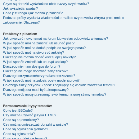
Czym są obrazki wyświetlane obok nazwy użytkownika?
Jak wyświetlić awatar?
Co to jest ranga i jak można ją zmienić?
Podczas próby wysłania wiadomości e-mail do użytkownika witryna prosi mnie o
zalogowanie. Dlaczego?
Problemy z pisaniem
Jak utworzyć nowy temat na forum lub wysłać odpowiedź w temacie?
W jaki sposób można zmienić lub usunąć post?
W jaki sposób można dodać podpis do swojego posta?
W jaki sposób można utworzyć ankietę?
Dlaczego nie można dodać więcej opcji ankiety?
W jaki sposób zmienić lub usunąć ankietę?
Dlaczego nie mam dostępu do forum?
Dlaczego nie mogę dodawać załączników?
Dlaczego otrzymałem/otrzymałam ostrzeżenie?
W jaki sposób można zgłosić posty moderatorowi?
Do czego służy przycisk
Zapisz
znajdujący się w oknie tworzenia tematu?
Dlaczego mój post musi być akceptowany?
W jaki sposób mogę przesunąć swój temat na górę strony tematów?
Formatowanie i typy tematów
Co to jest BBCode?
Czy można używać języka HTML?
Co to są są emotikony?
Czy można umieszczać obrazki w poście?
Co to są ogłoszenia globalne?
Co to są ogłoszenia?
Co to są przyklejone tematy?