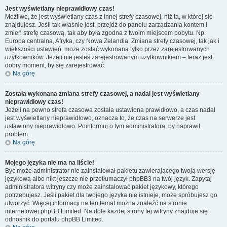
Jest wyświetlany nieprawidłowy czas!
Możliwe, że jest wyświetlany czas z innej strefy czasowej, niż ta, w której się
znajdujesz. Jeśli tak właśnie jest, przejdź do panelu zarządzania kontem i
zmień strefę czasową, tak aby była zgodna z twoim miejscem pobytu. Np.
Europa centralna, Afryka, czy Nowa Zelandia. Zmiana strefy czasowej, tak jak i
większości ustawień, może zostać wykonana tylko przez zarejestrowanych
użytkowników. Jeżeli nie jesteś zarejestrowanym użytkownikiem – teraz jest
dobry moment, by się zarejestrować.
Na górę
Została wykonana zmiana strefy czasowej, a nadal jest wyświetlany
nieprawidłowy czas!
Jeżeli na pewno strefa czasowa została ustawiona prawidłowo, a czas nadal
jest wyświetlany nieprawidłowo, oznacza to, że czas na serwerze jest
ustawiony nieprawidłowo. Poinformuj o tym administratora, by naprawił
problem.
Na górę
Mojego języka nie ma na liście!
Być może administrator nie zainstalował pakietu zawierającego twoją wersję
językową albo nikt jeszcze nie przetłumaczył phpBB3 na twój język. Zapytaj
administratora witryny czy może zainstalować pakiet językowy, którego
potrzebujesz. Jeśli pakiet dla twojego języka nie istnieje, może spróbujesz go
utworzyć. Więcej informacji na ten temat można znaleźć na stronie
internetowej phpBB Limited. Na dole każdej strony tej witryny znajduje się
odnośnik do portalu phpBB Limited.