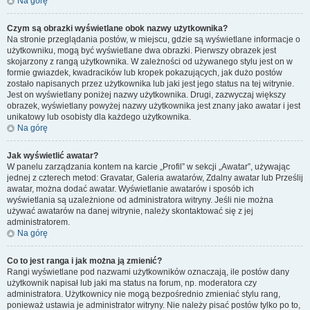
Na górę
Czym są obrazki wyświetlane obok nazwy użytkownika?
Na stronie przeglądania postów, w miejscu, gdzie są wyświetlane informacje o
użytkowniku, mogą być wyświetlane dwa obrazki. Pierwszy obrazek jest
skojarzony z rangą użytkownika. W zależności od używanego stylu jest on w
formie gwiazdek, kwadracików lub kropek pokazujących, jak dużo postów
zostało napisanych przez użytkownika lub jaki jest jego status na tej witrynie.
Jest on wyświetlany poniżej nazwy użytkownika. Drugi, zazwyczaj większy
obrazek, wyświetlany powyżej nazwy użytkownika jest znany jako awatar i jest
unikatowy lub osobisty dla każdego użytkownika.
Na górę
Jak wyświetlić awatar?
W panelu zarządzania kontem na karcie „Profil” w sekcji „Awatar”, używając
jednej z czterech metod: Gravatar, Galeria awatarów, Zdalny awatar lub Prześlij
awatar, można dodać awatar. Wyświetlanie awatarów i sposób ich
wyświetlania są uzależnione od administratora witryny. Jeśli nie można
używać awatarów na danej witrynie, należy skontaktować się z jej
administratorem.
Na górę
Co to jest ranga i jak można ją zmienić?
Rangi wyświetlane pod nazwami użytkowników oznaczają, ile postów dany
użytkownik napisał lub jaki ma status na forum, np. moderatora czy
administratora. Użytkownicy nie mogą bezpośrednio zmieniać stylu rang,
ponieważ ustawia je administrator witryny. Nie należy pisać postów tylko po to,