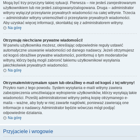
Mogą być trzy przyczyny takiej sytuacji. Pierwsza – nie jesteś zarejestrowanym
użytkownikiem lub nie jesteś zalogowany/zalogowana. Druga – administrator
witryny wyłączył przesyłanie prywatnych wiadomości na całej witrynie. Trzecia
– administrator witryny uniemożliwił ci przesyłanie prywatnych wiadomości.
Aby uzyskać więcej informacji, skontaktuj się z administratorem witryny.
Na górę
Otrzymuję niechciane prywatne wiadomości!
W panelu użytkownika możesz, określając odpowiednie reguły ustawić
automatyczne usuwanie wiadomości od danego nadawcy. Jeżeli otrzymujesz
od kogoś obraźliwe prywatne wiadomości, poinformuj o tym moderatorów
witryny, którzy będą mogli zabronić takiemu użytkownikowi wysyłania
jakichkolwiek prywatnych wiadomości.
Na górę
Otrzymałem/otrzymałam spam lub obraźliwy e-mail od kogoś z tej witryny!
Przykro nam z tego powodu. System wysyłania e-maili witryny zawiera
zabezpieczenia umożliwiające wytropienie użytkowników, którzy wysyłają takie
wiadomości. Prześlij administratorowi witryny pełną kopię otrzymanego e-
maila – ważne, aby były w niej zawarte nagłówki, ponieważ zawierają one
informacje o nadawcy. Administrator będzie wówczas mógł podjąć
odpowiednie działania.
Na górę
Przyjaciele i wrogowie