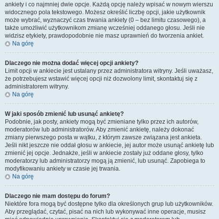
ankiety i co najmniej dwie opcje. Każdą opcję należy wpisać w nowym wierszu
widocznego pola tekstowego. Możesz określić liczbę opcji, jakie użytkownik
może wybrać, wyznaczyć czas trwania ankiety (0 – bez limitu czasowego), a
także umożliwić użytkownikom zmianę wcześniej oddanego głosu. Jeśli nie
widzisz etykiety, prawdopodobnie nie masz uprawnień do tworzenia ankiet.
Na górę
Dlaczego nie można dodać więcej opcji ankiety?
Limit opcji w ankiecie jest ustalany przez administratora witryny. Jeśli uważasz,
że potrzebujesz wstawić więcej opcji niż dozwolony limit, skontaktuj się z
administratorem witryny.
Na górę
W jaki sposób zmienić lub usunąć ankietę?
Podobnie, jak posty, ankiety mogą być zmieniane tylko przez ich autorów,
moderatorów lub administratorów. Aby zmienić ankietę, należy dokonać
zmiany pierwszego posta w wątku, z którym zawsze związana jest ankieta.
Jeśli nikt jeszcze nie oddał głosu w ankiecie, jej autor może usunąć ankietę lub
zmienić jej opcje. Jednakże, jeśli w ankiecie zostały już oddane głosy, tylko
moderatorzy lub administratorzy mogą ją zmienić, lub usunąć. Zapobiega to
modyfikowaniu ankiety w czasie jej trwania.
Na górę
Dlaczego nie mam dostępu do forum?
Niektóre fora mogą być dostępne tylko dla określonych grup lub użytkowników.
Aby przeglądać, czytać, pisać na nich lub wykonywać inne operacje, musisz