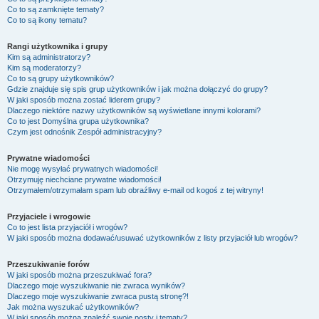
Co to są zamknięte tematy?
Co to są ikony tematu?
Rangi użytkownika i grupy
Kim są administratorzy?
Kim są moderatorzy?
Co to są grupy użytkowników?
Gdzie znajduje się spis grup użytkowników i jak można dołączyć do grupy?
W jaki sposób można zostać liderem grupy?
Dlaczego niektóre nazwy użytkowników są wyświetlane innymi kolorami?
Co to jest
Domyślna grupa użytkownika
?
Czym jest odnośnik
Zespół administracyjny
?
Prywatne wiadomości
Nie mogę wysyłać prywatnych wiadomości!
Otrzymuję niechciane prywatne wiadomości!
Otrzymałem/otrzymałam spam lub obraźliwy e-mail od kogoś z tej witryny!
Przyjaciele i wrogowie
Co to jest lista przyjaciół i wrogów?
W jaki sposób można dodawać/usuwać użytkowników z listy przyjaciół lub wrogów?
Przeszukiwanie forów
W jaki sposób można przeszukiwać fora?
Dlaczego moje wyszukiwanie nie zwraca wyników?
Dlaczego moje wyszukiwanie zwraca pustą stronę?!
Jak można wyszukać użytkowników?
W jaki sposób można znaleźć swoje posty i tematy?