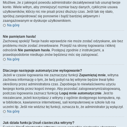
Możliwe, że z jakiegoś powodu administrator dezaktywował lub usunął twoje
konto. Wiele witryn, aby zmniejszyć rozmiar bazy danych, cyklicznie usuwa
użytkowników, którzy nic nie pisali przez dłuższy czas. Jeśli tak się stało,
spróbuj zarejestrować się ponownie i bądź bardziej aktywnym i
zaangażowanym w dyskusje użytkownikiem.
Na górę
Nie pamiętam hasła!
Zachowaj spokój! Twoje hasło wprawdzie nie może zostać odzyskane, ale bez
problemu może zostać zresetowane. Przejdź na stronę logowania i kliknij
odnośnik
Nie pamiętam hasła
. Postępuj zgodnie z instrukcjami, a
prawdopodobnie niedługo znów będziesz móc się zalogować.
Na górę
Dlaczego następuje automatyczne wylogowanie?
Jeżeli w czasie logowania nie zaznaczysz funkcji
Zapamiętaj mnie
, witryna
zachowa informację o tym, że twój pobyt na tej witrynie będzie trwał tylko
określony przez administratora czas. Zapobiega to niewłaściwemu użyciu
twojego konta przez kogoś innego. Aby pozostać zalogowanym/zalogowaną,
podczas logowania zaznacz funkcję
Loguj mnie automatycznie
. Jest to
niezalecane, jeżeli korzystasz z witryny z ogólnie dostępnego komputera, np.
w bibliotece, kawiarence internetowej, sali komputerowej w szkole lub na
uczelni itp. Jeśli nie widzisz tej funkcji, oznacza to, że administrator ją wyłączył.
Na górę
Jak działa funkcja
Usuń ciasteczka witryny
?