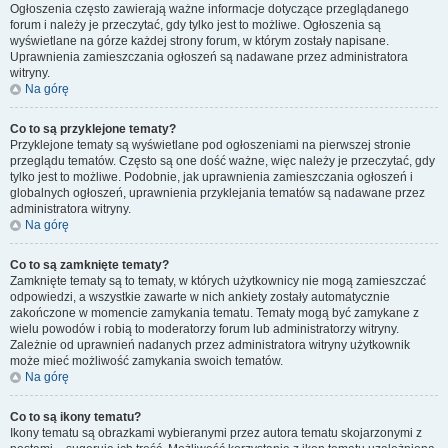
Ogłoszenia często zawierają ważne informacje dotyczące przeglądanego
forum i należy je przeczytać, gdy tylko jest to możliwe. Ogłoszenia są
wyświetlane na górze każdej strony forum, w którym zostały napisane.
Uprawnienia zamieszczania ogłoszeń są nadawane przez administratora
witryny.
Na górę
Co to są przyklejone tematy?
Przyklejone tematy są wyświetlane pod ogłoszeniami na pierwszej stronie
przeglądu tematów. Często są one dość ważne, więc należy je przeczytać, gdy
tylko jest to możliwe. Podobnie, jak uprawnienia zamieszczania ogłoszeń i
globalnych ogłoszeń, uprawnienia przyklejania tematów są nadawane przez
administratora witryny.
Na górę
Co to są zamknięte tematy?
Zamknięte tematy są to tematy, w których użytkownicy nie mogą zamieszczać
odpowiedzi, a wszystkie zawarte w nich ankiety zostały automatycznie
zakończone w momencie zamykania tematu. Tematy mogą być zamykane z
wielu powodów i robią to moderatorzy forum lub administratorzy witryny.
Zależnie od uprawnień nadanych przez administratora witryny użytkownik
może mieć możliwość zamykania swoich tematów.
Na górę
Co to są ikony tematu?
Ikony tematu są obrazkami wybieranymi przez autora tematu skojarzonymi z