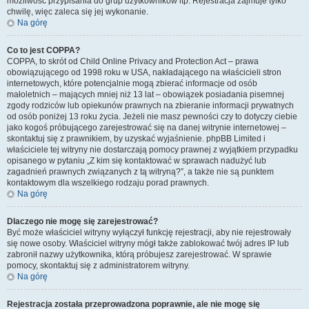
możliwość przypisania do grup użytkowników itp. Rejestracja zajmuje tylko
chwilę, więc zaleca się jej wykonanie.
Na górę
Co to jest COPPA?
COPPA, to skrót od Child Online Privacy and Protection Act – prawa
obowiązującego od 1998 roku w USA, nakładającego na właścicieli stron
internetowych, które potencjalnie mogą zbierać informacje od osób
małoletnich – mających mniej niż 13 lat – obowiązek posiadania pisemnej
zgody rodziców lub opiekunów prawnych na zbieranie informacji prywatnych
od osób poniżej 13 roku życia. Jeżeli nie masz pewności czy to dotyczy ciebie
jako kogoś próbującego zarejestrować się na danej witrynie internetowej –
skontaktuj się z prawnikiem, by uzyskać wyjaśnienie. phpBB Limited i
właściciele tej witryny nie dostarczają pomocy prawnej z wyjątkiem przypadku
opisanego w pytaniu „Z kim się kontaktować w sprawach nadużyć lub
zagadnień prawnych związanych z tą witryną?”, a także nie są punktem
kontaktowym dla wszelkiego rodzaju porad prawnych.
Na górę
Dlaczego nie mogę się zarejestrować?
Być może właściciel witryny wyłączył funkcję rejestracji, aby nie rejestrowały
się nowe osoby. Właściciel witryny mógł także zablokować twój adres IP lub
zabronił nazwy użytkownika, którą próbujesz zarejestrować. W sprawie
pomocy, skontaktuj się z administratorem witryny.
Na górę
Rejestracja została przeprowadzona poprawnie, ale nie mogę się