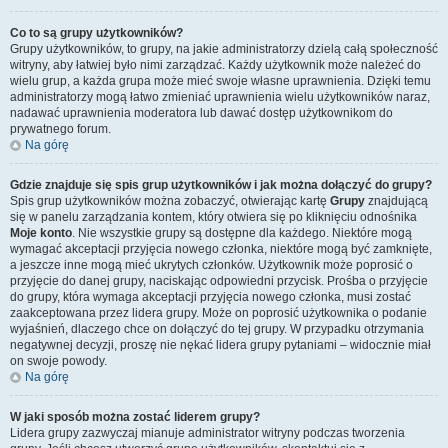
Co to są grupy użytkowników?
Grupy użytkowników, to grupy, na jakie administratorzy dzielą całą społeczność
witryny, aby łatwiej było nimi zarządzać. Każdy użytkownik może należeć do
wielu grup, a każda grupa może mieć swoje własne uprawnienia. Dzięki temu
administratorzy mogą łatwo zmieniać uprawnienia wielu użytkowników naraz,
nadawać uprawnienia moderatora lub dawać dostęp użytkownikom do
prywatnego forum.
Na górę
Gdzie znajduje się spis grup użytkowników i jak można dołączyć do grupy?
Spis grup użytkowników można zobaczyć, otwierając kartę
Grupy
znajdującą
się w panelu zarządzania kontem, który otwiera się po kliknięciu odnośnika
Moje konto
. Nie wszystkie grupy są dostępne dla każdego. Niektóre mogą
wymagać akceptacji przyjęcia nowego członka, niektóre mogą być zamknięte,
a jeszcze inne mogą mieć ukrytych członków. Użytkownik może poprosić o
przyjęcie do danej grupy, naciskając odpowiedni przycisk. Prośba o przyjęcie
do grupy, która wymaga akceptacji przyjęcia nowego członka, musi zostać
zaakceptowana przez lidera grupy. Może on poprosić użytkownika o podanie
wyjaśnień, dlaczego chce on dołączyć do tej grupy. W przypadku otrzymania
negatywnej decyzji, proszę nie nękać lidera grupy pytaniami – widocznie miał
on swoje powody.
Na górę
W jaki sposób można zostać liderem grupy?
Lidera grupy zazwyczaj mianuje administrator witryny podczas tworzenia