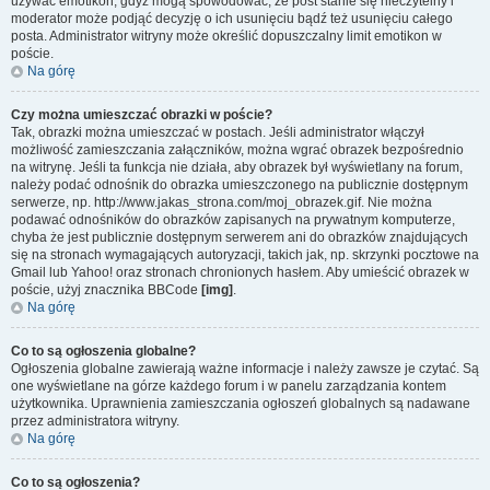
używać emotikon, gdyż mogą spowodować, że post stanie się nieczytelny i
moderator może podjąć decyzję o ich usunięciu bądź też usunięciu całego
posta. Administrator witryny może określić dopuszczalny limit emotikon w
poście.
Na górę
Czy można umieszczać obrazki w poście?
Tak, obrazki można umieszczać w postach. Jeśli administrator włączył
możliwość zamieszczania załączników, można wgrać obrazek bezpośrednio
na witrynę. Jeśli ta funkcja nie działa, aby obrazek był wyświetlany na forum,
należy podać odnośnik do obrazka umieszczonego na publicznie dostępnym
serwerze, np. http://www.jakas_strona.com/moj_obrazek.gif. Nie można
podawać odnośników do obrazków zapisanych na prywatnym komputerze,
chyba że jest publicznie dostępnym serwerem ani do obrazków znajdujących
się na stronach wymagających autoryzacji, takich jak, np. skrzynki pocztowe na
Gmail lub Yahoo! oraz stronach chronionych hasłem. Aby umieścić obrazek w
poście, użyj znacznika BBCode
[img]
.
Na górę
Co to są ogłoszenia globalne?
Ogłoszenia globalne zawierają ważne informacje i należy zawsze je czytać. Są
one wyświetlane na górze każdego forum i w panelu zarządzania kontem
użytkownika. Uprawnienia zamieszczania ogłoszeń globalnych są nadawane
przez administratora witryny.
Na górę
Co to są ogłoszenia?