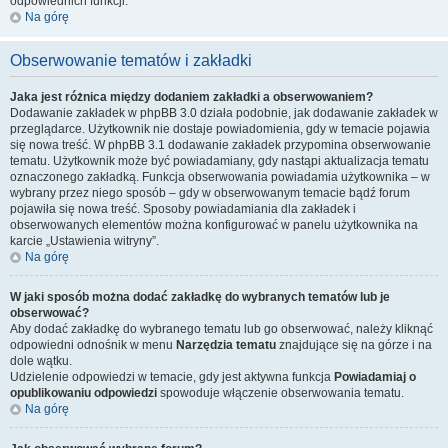
odpowiednich funkcji.
Na górę
Obserwowanie tematów i zakładki
Jaka jest różnica między dodaniem zakładki a obserwowaniem?
Dodawanie zakładek w phpBB 3.0 działa podobnie, jak dodawanie zakładek w
przeglądarce. Użytkownik nie dostaje powiadomienia, gdy w temacie pojawia
się nowa treść. W phpBB 3.1 dodawanie zakładek przypomina obserwowanie
tematu. Użytkownik może być powiadamiany, gdy nastąpi aktualizacja tematu
oznaczonego zakładką. Funkcja obserwowania powiadamia użytkownika – w
wybrany przez niego sposób – gdy w obserwowanym temacie bądź forum
pojawiła się nowa treść. Sposoby powiadamiania dla zakładek i
obserwowanych elementów można konfigurować w panelu użytkownika na
karcie „Ustawienia witryny”.
Na górę
W jaki sposób można dodać zakładkę do wybranych tematów lub je
obserwować?
Aby dodać zakładkę do wybranego tematu lub go obserwować, należy kliknąć
odpowiedni odnośnik w menu
Narzędzia tematu
znajdujące się na górze i na
dole wątku.
Udzielenie odpowiedzi w temacie, gdy jest aktywna funkcja
Powiadamiaj o
opublikowaniu odpowiedzi
spowoduje włączenie obserwowania tematu.
Na górę