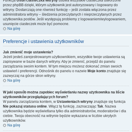
Funkcja
Usuń ciasteczka witryny
usuwa wszystkie ciasteczka utworzone
przez phpBB dzięki, którym użytkownik jest autoryzowany i logowany do
witryny. Dostarczają one również funkcję – jeśli została włączona przez
administratora witryny – śledzenia przeczytanych i nieprzeczytanych przez
użytkownika postów. Jeśli występują problemy z logowaniem/wylogowaniem,
usunięcie ciasteczek może być pomocne.
Na górę
Preferencje i ustawienia użytkowników
Jak zmienić moje ustawienia?
Jeżeli jesteś zarejestrowanym użytkownikiem, wszystkie twoje ustawienia są
zapisywane w bazie danych witryny. Aby je zmienić, przejdź do panelu
zarządzania swoim kontem. W tym miejscu możesz dokonać zmian swoich
ustawień i preferencji. Odnośnik do panelu o nazwie
Moje konto
znajduje się
zazwyczaj na górze stron witryny.
Na górę
W jaki sposób można zapobiec wyświetlaniu nazwy użytkownika na liście
użytkowników przeglądających forum?
W panelu zarządzania kontem, w
Ustawieniach witryny
znajduje się funkcja
Nie pokazuj statusu online
. Włącz tę funkcję, zaznaczając
Tak
. Nazwa
użytkownika będzie wyświetlana tylko dla administratorów, moderatorów i dla
ciebie. Twoja obecność na witrynie będzie wykazana w liczbie ukrytych
użytkowników.
Na górę