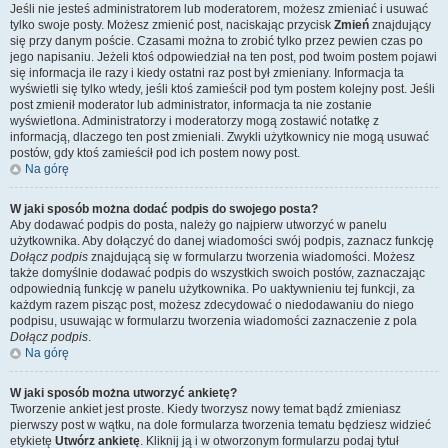
Jeśli nie jesteś administratorem lub moderatorem, możesz zmieniać i usuwać
tylko swoje posty. Możesz zmienić post, naciskając przycisk
Zmień
znajdujący
się przy danym poście. Czasami można to zrobić tylko przez pewien czas po
jego napisaniu. Jeżeli ktoś odpowiedział na ten post, pod twoim postem pojawi
się informacja ile razy i kiedy ostatni raz post był zmieniany. Informacja ta
wyświetli się tylko wtedy, jeśli ktoś zamieścił pod tym postem kolejny post. Jeśli
post zmienił moderator lub administrator, informacja ta nie zostanie
wyświetlona. Administratorzy i moderatorzy mogą zostawić notatkę z
informacją, dlaczego ten post zmieniali. Zwykli użytkownicy nie mogą usuwać
postów, gdy ktoś zamieścił pod ich postem nowy post.
Na górę
W jaki sposób można dodać podpis do swojego posta?
Aby dodawać podpis do posta, należy go najpierw utworzyć w panelu
użytkownika. Aby dołączyć do danej wiadomości swój podpis, zaznacz funkcję
Dołącz podpis
znajdującą się w formularzu tworzenia wiadomości. Możesz
także domyślnie dodawać podpis do wszystkich swoich postów, zaznaczając
odpowiednią funkcję w panelu użytkownika. Po uaktywnieniu tej funkcji, za
każdym razem pisząc post, możesz zdecydować o niedodawaniu do niego
podpisu, usuwając w formularzu tworzenia wiadomości zaznaczenie z pola
Dołącz podpis
.
Na górę
W jaki sposób można utworzyć ankietę?
Tworzenie ankiet jest proste. Kiedy tworzysz nowy temat bądź zmieniasz
pierwszy post w wątku, na dole formularza tworzenia tematu będziesz widzieć
etykietę
Utwórz ankietę
. Kliknij ją i w otworzonym formularzu podaj tytuł