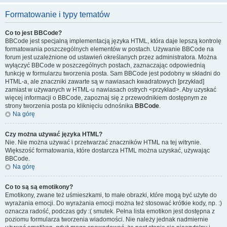
Formatowanie i typy tematów
Co to jest BBCode?
BBCode jest specjalną implementacją języka HTML, która daje lepszą kontrolę
formatowania poszczególnych elementów w postach. Używanie BBCode na
forum jest uzależnione od ustawień określanych przez administratora. Można
wyłączyć BBCode w poszczególnych postach, zaznaczając odpowiednią
funkcję w formularzu tworzenia posta. Sam BBCode jest podobny w składni do
HTML-a, ale znaczniki zawarte są w nawiasach kwadratowych [przykład]
zamiast w używanych w HTML-u nawiasach ostrych <przykład>. Aby uzyskać
więcej informacji o BBCode, zapoznaj się z przewodnikiem dostępnym ze
strony tworzenia posta po kliknięciu odnośnika
BBCode
.
Na górę
Czy można używać języka HTML?
Nie. Nie można używać i przetwarzać znaczników HTML na tej witrynie.
Większość formatowania, które dostarcza HTML można uzyskać, używając
BBCode.
Na górę
Co to są są emotikony?
Emotikony, zwane też uśmieszkami, to małe obrazki, które mogą być użyte do
wyrażania emocji. Do wyrażania emocji można też stosować krótkie kody, np. :)
oznacza radość, podczas gdy :( smutek. Pełna lista emotikon jest dostępna z
poziomu formularza tworzenia wiadomości. Nie należy jednak nadmiernie