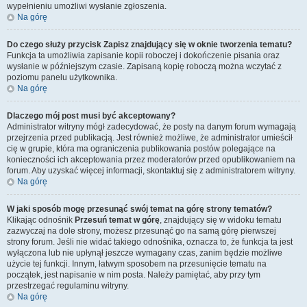
wypełnieniu umożliwi wysłanie zgłoszenia.
Na górę
Do czego służy przycisk
Zapisz
znajdujący się w oknie tworzenia tematu?
Funkcja ta umożliwia zapisanie kopii roboczej i dokończenie pisania oraz
wysłanie w późniejszym czasie. Zapisaną kopię roboczą można wczytać z
poziomu panelu użytkownika.
Na górę
Dlaczego mój post musi być akceptowany?
Administrator witryny mógł zadecydować, że posty na danym forum wymagają
przejrzenia przed publikacją. Jest również możliwe, że administrator umieścił
cię w grupie, która ma ograniczenia publikowania postów polegające na
konieczności ich akceptowania przez moderatorów przed opublikowaniem na
forum. Aby uzyskać więcej informacji, skontaktuj się z administratorem witryny.
Na górę
W jaki sposób mogę przesunąć swój temat na górę strony tematów?
Klikając odnośnik
Przesuń temat w górę
, znajdujący się w widoku tematu
zazwyczaj na dole strony, możesz przesunąć go na samą górę pierwszej
strony forum. Jeśli nie widać takiego odnośnika, oznacza to, że funkcja ta jest
wyłączona lub nie upłynął jeszcze wymagany czas, zanim będzie możliwe
użycie tej funkcji. Innym, łatwym sposobem na przesunięcie tematu na
początek, jest napisanie w nim posta. Należy pamiętać, aby przy tym
przestrzegać regulaminu witryny.
Na górę