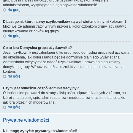
grupy. Jeśli chcesz utworzyć grupę użytkowników, skontaktuj się z
administratorem, wysyłając do niego prywatną wiadomość.
Na górę
Dlaczego niektóre nazwy użytkowników są wyświetlane innymi kolorami?
Możliwe, że administrator witryny przypisał kolor członkom grupy, aby ułatwić
identyfikowanie członków tej grupy.
Na górę
Co to jest
Domyślna grupa użytkownika
?
Jeżeli użytkownik jest członkiem kilku grup, jego domyślna grupa jest używana
do określenia, jaki kolor i ranga będzie domyślnie dla niego wyświetlana.
Administrator witryny może nadać użytkownikowi uprawnienia do zmiany
domyślnej grupy. Wówczas można to zrobić z poziomu panelu zarządzania
kontem.
Na górę
Czym jest odnośnik
Zespół administracyjny
?
Odnośnik ten prowadzi do strony z listą osób odpowiedzialnych za forum, na
której znajduje się spis administratorów i moderatorów oraz inne dane, takie
jak fora przez nich moderowane.
Na górę
Prywatne wiadomości
Nie mogę wysyłać prywatnych wiadomości!