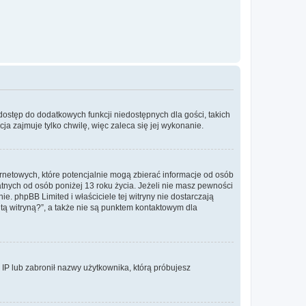
 dostęp do dodatkowych funkcji niedostępnych dla gości, takich
a zajmuje tylko chwilę, więc zaleca się jej wykonanie.
ernetowych, które potencjalnie mogą zbierać informacje od osób
tnych od osób poniżej 13 roku życia. Jeżeli nie masz pewności
e. phpBB Limited i właściciele tej witryny nie dostarczają
ą witryną?”, a także nie są punktem kontaktowym dla
s IP lub zabronił nazwy użytkownika, którą próbujesz