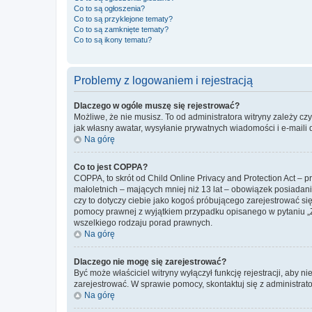
Co to są ogłoszenia?
Co to są przyklejone tematy?
Co to są zamknięte tematy?
Co to są ikony tematu?
Problemy z logowaniem i rejestracją
Dlaczego w ogóle muszę się rejestrować?
Możliwe, że nie musisz. To od administratora witryny zależy cz
jak własny awatar, wysyłanie prywatnych wiadomości i e-maili 
Na górę
Co to jest COPPA?
COPPA, to skrót od Child Online Privacy and Protection Act – 
małoletnich – mających mniej niż 13 lat – obowiązek posiadan
czy to dotyczy ciebie jako kogoś próbującego zarejestrować się 
pomocy prawnej z wyjątkiem przypadku opisanego w pytaniu „Z
wszelkiego rodzaju porad prawnych.
Na górę
Dlaczego nie mogę się zarejestrować?
Być może właściciel witryny wyłączył funkcję rejestracji, aby n
zarejestrować. W sprawie pomocy, skontaktuj się z administrato
Na górę