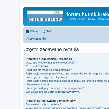
forum.hutnik.krak
Oficjalne Forum Kibiców Hutnika N
Więcej…
FAQ
Wykaz forów
Często zadawane pytania
Problemy z logowaniem i rejestracją
Dlaczego w ogóle muszę się rejestrować?
Co to jest COPPA?
Dlaczego nie mogę się zarejestrować?
Rejestracja została przeprowadzona poprawnie, ale nie mogę się zal
Dlaczego nie mogę się zalogować?
Rejestracja została dokonana jakiś czas temu, ale teraz nie mogę się
Nie pamiętam hasła!
Dlaczego następuje automatyczne wylogowanie?
Jak działa funkcja
Usuń ciasteczka witryny
?
Preferencje i ustawienia użytkowników
Jak zmienić moje ustawienia?
W jaki sposób można zapobiec wyświetlaniu nazwy użytkownika na li