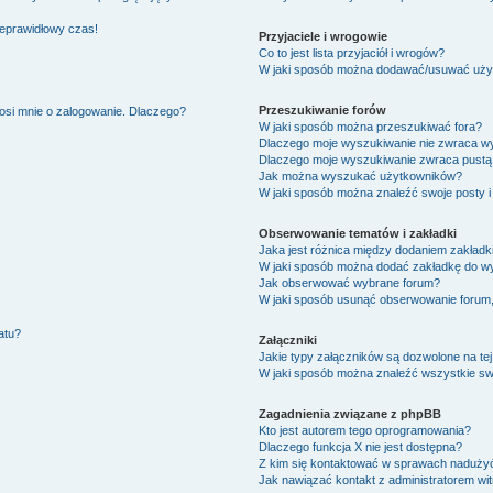
ieprawidłowy czas!
Przyjaciele i wrogowie
Co to jest lista przyjaciół i wrogów?
W jaki sposób można dodawać/usuwać użytk
Przeszukiwanie forów
osi mnie o zalogowanie. Dlaczego?
W jaki sposób można przeszukiwać fora?
Dlaczego moje wyszukiwanie nie zwraca w
Dlaczego moje wyszukiwanie zwraca pustą 
Jak można wyszukać użytkowników?
W jaki sposób można znaleźć swoje posty i
Obserwowanie tematów i zakładki
Jaka jest różnica między dodaniem zakład
W jaki sposób można dodać zakładkę do w
Jak obserwować wybrane forum?
W jaki sposób usunąć obserwowanie forum
atu?
Załączniki
Jakie typy załączników są dozwolone na tej
W jaki sposób można znaleźć wszystkie swo
Zagadnienia związane z phpBB
Kto jest autorem tego oprogramowania?
Dlaczego funkcja X nie jest dostępna?
Z kim się kontaktować w sprawach nadużyć
Jak nawiązać kontakt z administratorem wi