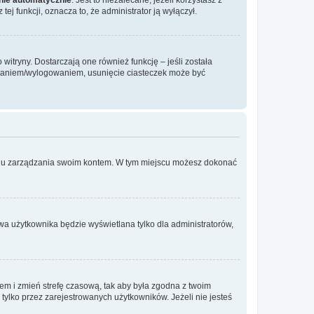
ej funkcji, oznacza to, że administrator ją wyłączył.
itryny. Dostarczają one również funkcję – jeśli została
gowaniem/wylogowaniem, usunięcie ciasteczek może być
anelu zarządzania swoim kontem. W tym miejscu możesz dokonać
wa użytkownika będzie wyświetlana tylko dla administratorów,
ontem i zmień strefę czasową, tak aby była zgodna z twoim
tylko przez zarejestrowanych użytkowników. Jeżeli nie jesteś