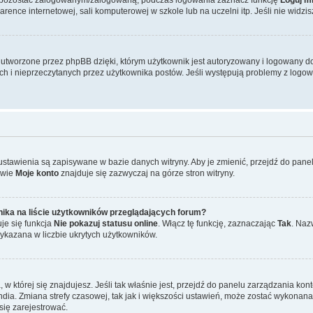
ence internetowej, sali komputerowej w szkole lub na uczelni itp. Jeśli nie widzisz t
tworzone przez phpBB dzięki, którym użytkownik jest autoryzowany i logowany do w
ych i nieprzeczytanych przez użytkownika postów. Jeśli występują problemy z lo
 ustawienia są zapisywane w bazie danych witryny. Aby je zmienić, przejdź do p
zwie
Moje konto
znajduje się zazwyczaj na górze stron witryny.
ika na liście użytkowników przeglądających forum?
je się funkcja
Nie pokazuj statusu online
. Włącz tę funkcję, zaznaczając
Tak
. Naz
wykazana w liczbie ukrytych użytkowników.
ta, w której się znajdujesz. Jeśli tak właśnie jest, przejdź do panelu zarządzania k
dia. Zmiana strefy czasowej, tak jak i większości ustawień, może zostać wykonana 
się zarejestrować.