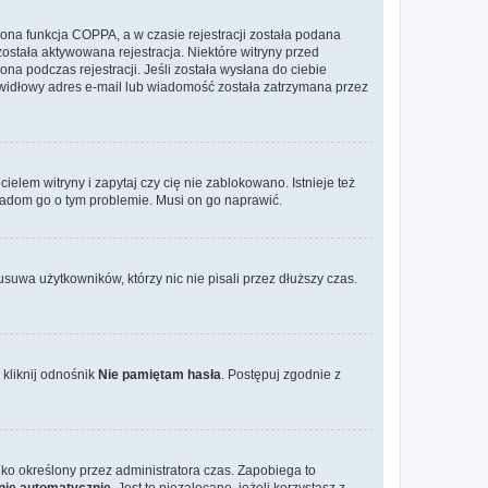
ona funkcja COPPA, a w czasie rejestracji została podana
została aktywowana rejestracja. Niektóre witryny przed
na podczas rejestracji. Jeśli została wysłana do ciebie
rawidłowy adres e-mail lub wiadomość została zatrzymana przez
elem witryny i zapytaj czy cię nie zablokowano. Istnieje też
wiadom go o tym problemie. Musi on go naprawić.
suwa użytkowników, którzy nic nie pisali przez dłuższy czas.
kliknij odnośnik
Nie pamiętam hasła
. Postępuj zgodnie z
tylko określony przez administratora czas. Zapobiega to
nie automatycznie
. Jest to niezalecane, jeżeli korzystasz z