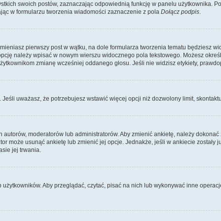
kich swoich postów, zaznaczając odpowiednią funkcję w panelu użytkownika. Po u
ąc w formularzu tworzenia wiadomości zaznaczenie z pola
Dołącz podpis
.
zmieniasz pierwszy post w wątku, na dole formularza tworzenia tematu będziesz wi
dą opcję należy wpisać w nowym wierszu widocznego pola tekstowego. Możesz określ
 użytkownikom zmianę wcześniej oddanego głosu. Jeśli nie widzisz etykiety, praw
y. Jeśli uważasz, że potrzebujesz wstawić więcej opcji niż dozwolony limit, skontaktu
ich autorów, moderatorów lub administratorów. Aby zmienić ankietę, należy dokon
 autor może usunąć ankietę lub zmienić jej opcje. Jednakże, jeśli w ankiecie zostały
sie jej trwania.
b użytkowników. Aby przeglądać, czytać, pisać na nich lub wykonywać inne operac