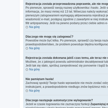
Rejestracja została przeprowadzona poprawnie, ale nie mog
Po pierwsze, sprawdź swoją nazwę użytkownika i hasło. Jeśli 
informacja, że masz mniej niż 13 lat. Wówczas należy wykonać i
pierwszym zalogowaniem wymagają aktywowania rejestracji przez
wiadomość e-mail, postępuj zgodnie z zawartymi w niej instru
filtr antyspamowy. Jeśli na pewno podany przez ciebie adres e-
Na górę
Dlaczego nie mogę się zalogować?
Powodów może być kilka. Po pierwsze, sprawdź czy twoja nazwa u
prawdopodobieństwo, że problem powoduje błędna konfiguracja w
Na górę
Rejestracja została dokonana jakiś czas temu, ale teraz ni
Możliwe, że z jakiegoś powodu administrator dezaktywował lub u
Jeśli tak się stało, spróbuj zarejestrować się ponownie i bą
Na górę
Nie pamiętam hasła!
Zachowaj spokój! Twoje hasło wprawdzie nie może zostać odzy
instrukcjami, a prawdopodobnie niedługo znów będziesz móc 
Na górę
Dlaczego następuje automatyczne wylogowanie?
Jeżeli w czasie logowania nie zaznaczysz funkcji
Zapamiętaj 
niewłaściwemu użyciu twojego konta przez kogoś innego. Ab