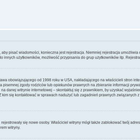
y, aby pisać wiadomości, konieczna jest rejestracja. Niemniej rejestracja umożliwia
do innych użytkowników, możliwość przypisania do grup użytkowników itp. Rejestracj
prawa obowiązującego od 1998 roku w USA, nakładającego na właścicieli stron int
ia pisemnej zgody rodziców lub opiekunów prawnych na zbieranie informacji prywa
na danej witrynie internetowej – skontaktuj się z prawnikiem, by uzyskać wyjaśnieni
 kim się kontaktować w sprawach nadużyć lub zagadnień prawnych związanych z t
ie rejestrowały się nowe osoby. Właściciel witryny mógł także zablokować twój adre
rem witryny.