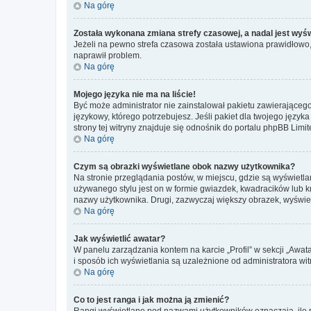
Na górę
Została wykonana zmiana strefy czasowej, a nadal jest wyś
Jeżeli na pewno strefa czasowa została ustawiona prawidłowo, 
naprawił problem.
Na górę
Mojego języka nie ma na liście!
Być może administrator nie zainstalował pakietu zawierającego
językowy, którego potrzebujesz. Jeśli pakiet dla twojego język
strony tej witryny znajduje się odnośnik do portalu phpBB Limit
Na górę
Czym są obrazki wyświetlane obok nazwy użytkownika?
Na stronie przeglądania postów, w miejscu, gdzie są wyświetl
używanego stylu jest on w formie gwiazdek, kwadracików lub kro
nazwy użytkownika. Drugi, zazwyczaj większy obrazek, wyświet
Na górę
Jak wyświetlić awatar?
W panelu zarządzania kontem na karcie „Profil” w sekcji „Awat
i sposób ich wyświetlania są uzależnione od administratora wit
Na górę
Co to jest ranga i jak można ją zmienić?
Rangi wyświetlane pod nazwami użytkowników oznaczają, ile po