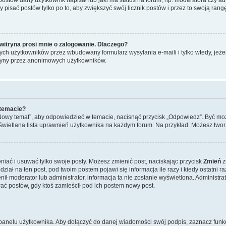
y pisać postów tylko po to, aby zwiększyć swój licznik postów i przez to swoją rangę
witryna prosi mnie o zalogowanie. Dlaczego?
ch użytkowników przez wbudowany formularz wysyłania e-maili i tylko wtedy, jeżeli
ryny przez anonimowych użytkowników.
 temacie?
„Nowy temat”, aby odpowiedzieć w temacie, nacisnąć przycisk „Odpowiedz”. Być mo
wyświetlana lista uprawnień użytkownika na każdym forum. Na przykład: Możesz two
niać i usuwać tylko swoje posty. Możesz zmienić post, naciskając przycisk
Zmień
z
iał na ten post, pod twoim postem pojawi się informacja ile razy i kiedy ostatni raz
ienił moderator lub administrator, informacja ta nie zostanie wyświetlona. Administr
ać postów, gdy ktoś zamieścił pod ich postem nowy post.
panelu użytkownika. Aby dołączyć do danej wiadomości swój podpis, zaznacz funk