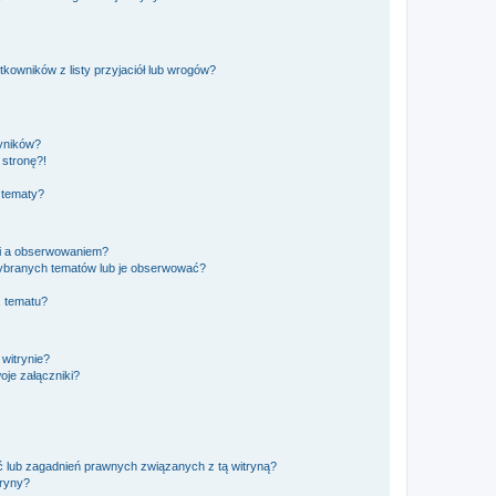
owników z listy przyjaciół lub wrogów?
yników?
stronę?!
 tematy?
ki a obserwowaniem?
ybranych tematów lub je obserwować?
, tematu?
 witrynie?
je załączniki?
 lub zagadnień prawnych związanych z tą witryną?
tryny?