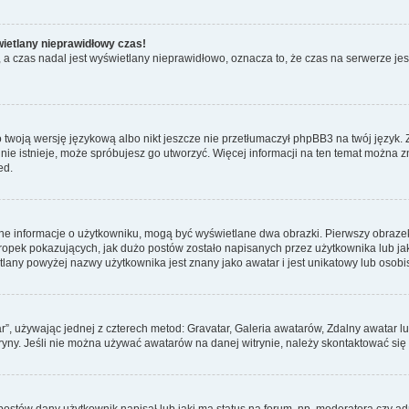
wietlany nieprawidłowy czas!
a czas nadal jest wyświetlany nieprawidłowo, oznacza to, że czas na serwerze jes
 twoją wersję językową albo nikt jeszcze nie przetłumaczył phpBB3 na twój język. 
a nie istnieje, może spróbujesz go utworzyć. Więcej informacji na ten temat można 
ed.
ane informacje o użytkowniku, mogą być wyświetlane dwa obrazki. Pierwszy obrazek
pek pokazujących, jak dużo postów zostało napisanych przez użytkownika lub jaki j
lany powyżej nazwy użytkownika jest znany jako awatar i jest unikatowy lub osobi
ar”, używając jednej z czterech metod: Gravatar, Galeria awatarów, Zdalny awatar 
ryny. Jeśli nie można używać awatarów na danej witrynie, należy skontaktować się 
stów dany użytkownik napisał lub jaki ma status na forum, np. moderatora czy a