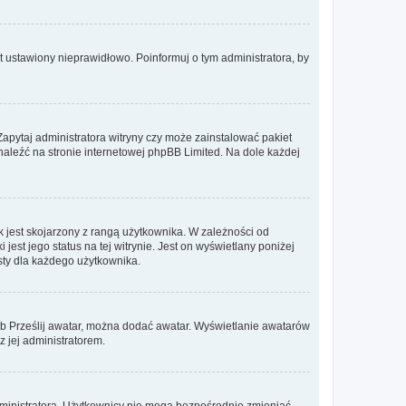
t ustawiony nieprawidłowo. Poinformuj o tym administratora, by
Zapytaj administratora witryny czy może zainstalować pakiet
znaleźć na stronie internetowej phpBB Limited. Na dole każdej
 jest skojarzony z rangą użytkownika. W zależności od
est jego status na tej witrynie. Jest on wyświetlany poniżej
sty dla każdego użytkownika.
lub Prześlij awatar, można dodać awatar. Wyświetlanie awatarów
z jej administratorem.
dministratora. Użytkownicy nie mogą bezpośrednio zmieniać