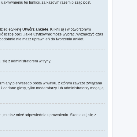
aktywnieniu tej funkcji, za każdym razem pisząc post,
dzieć etykietę
Utwórz ankietę
. Kliknij ją i w otworzonym
ić liczbę opcji, jakie użytkownik może wybrać, wyznaczyć czas
dopodobnie nie masz uprawnień do tworzenia ankiet.
j się z administratorem witryny.
ać zmiany pierwszego posta w wątku, z którym zawsze związana
 już oddane głosy, tylko moderatorzy lub administratorzy mogą ją
je, musisz mieć odpowiednie uprawnienia. Skontaktuj się z