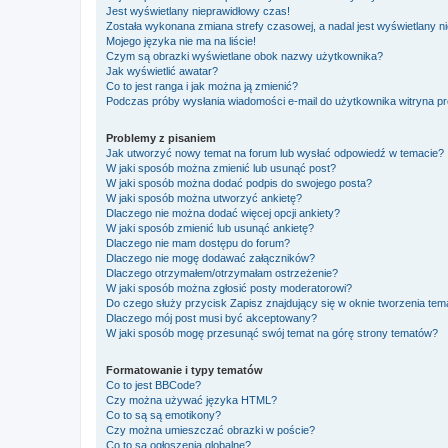
Jest wyświetlany nieprawidłowy czas!
Została wykonana zmiana strefy czasowej, a nadal jest wyświetlany n
Mojego języka nie ma na liście!
Czym są obrazki wyświetlane obok nazwy użytkownika?
Jak wyświetlić awatar?
Co to jest ranga i jak można ją zmienić?
Podczas próby wysłania wiadomości e-mail do użytkownika witryna pr
Problemy z pisaniem
Jak utworzyć nowy temat na forum lub wysłać odpowiedź w temacie?
W jaki sposób można zmienić lub usunąć post?
W jaki sposób można dodać podpis do swojego posta?
W jaki sposób można utworzyć ankietę?
Dlaczego nie można dodać więcej opcji ankiety?
W jaki sposób zmienić lub usunąć ankietę?
Dlaczego nie mam dostępu do forum?
Dlaczego nie mogę dodawać załączników?
Dlaczego otrzymałem/otrzymałam ostrzeżenie?
W jaki sposób można zgłosić posty moderatorowi?
Do czego służy przycisk
Zapisz
znajdujący się w oknie tworzenia tem
Dlaczego mój post musi być akceptowany?
W jaki sposób mogę przesunąć swój temat na górę strony tematów?
Formatowanie i typy tematów
Co to jest BBCode?
Czy można używać języka HTML?
Co to są są emotikony?
Czy można umieszczać obrazki w poście?
Co to są ogłoszenia globalne?