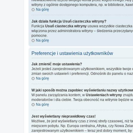
witryny z ogólnie dostępnego komputera, np. w bibliotece, kawiar
Na górę
Jak działa funkcja
Usuń ciasteczka witryny
?
Funkcja
Usuń ciasteczka witryny
usuwa wszystkie ciasteczka u
włączona przez administratora witryny – śledzenia przeczytan
pomocne.
Na górę
Preferencje i ustawienia użytkowników
Jak zmienić moje ustawienia?
Jeżeli jesteś zarejestrowanym użytkownikiem, wszystkie twoje
zmian swoich ustawień i preferencji. Odnośnik do panelu o na
Na górę
W jaki sposób można zapobiec wyświetlaniu nazwy użytkown
W panelu zarządzania kontem, w
Ustawieniach witryny
znajdu
moderatorów i dla ciebie. Twoja obecność na witrynie będzie 
Na górę
Jest wyświetlany nieprawidłowy czas!
Możliwe, że jest wyświetlany czas z innej strefy czasowej, niż 
miejscem pobytu. Np. Europa centralna, Afryka, czy Nowa Zelan
zarejestrowanym użytkownikiem – teraz jest dobry moment, by 