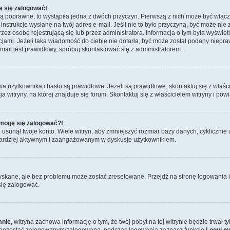
ę się zalogować!
są poprawne, to wystąpiła jedna z dwóch przyczyn. Pierwszą z nich może być włącz
nstrukcje wysłane na twój adres e-mail. Jeśli nie to było przyczyną, być może nie 
 osobę rejestrującą się lub przez administratora. Informacja o tym była wyświetlo
kcjami. Jeżeli taka wiadomość do ciebie nie dotarła, być może został podany niep
mail jest prawidłowy, spróbuj skontaktować się z administratorem.
żytkownika i hasło są prawidłowe. Jeżeli są prawidłowe, skontaktuj się z właścici
itryny, na której znajduje się forum. Skontaktuj się z właścicielem witryny i po
e mogę się zalogować?!
sunął twoje konto. Wiele witryn, aby zmniejszyć rozmiar bazy danych, cyklicznie u
dź bardziej aktywnym i zaangażowanym w dyskusje użytkownikiem.
skane, ale bez problemu może zostać zresetowane. Przejdź na stronę logowania i 
się zalogować.
mnie
, witryna zachowa informację o tym, że twój pobyt na tej witrynie będzie trwał 
y pozostać zalogowanym/zalogowaną, podczas logowania zaznacz funkcję
Loguj m