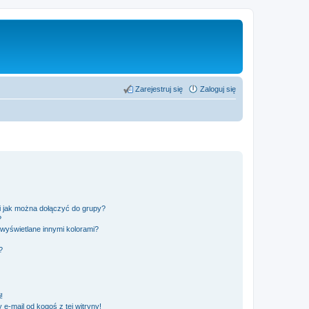
Zarejestruj się
Zaloguj się
 i jak można dołączyć do grupy?
?
wyświetlane innymi kolorami?
?
!
e-mail od kogoś z tej witryny!