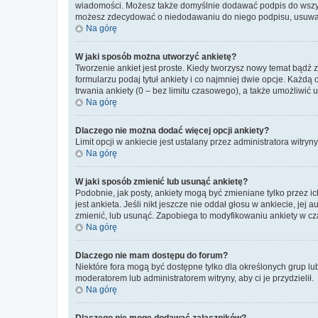
wiadomości. Możesz także domyślnie dodawać podpis do wszyst
możesz zdecydować o niedodawaniu do niego podpisu, usuwaj
Na górę
W jaki sposób można utworzyć ankietę?
Tworzenie ankiet jest proste. Kiedy tworzysz nowy temat bądź 
formularzu podaj tytuł ankiety i co najmniej dwie opcje. Każ
trwania ankiety (0 – bez limitu czasowego), a także umożliwić
Na górę
Dlaczego nie można dodać więcej opcji ankiety?
Limit opcji w ankiecie jest ustalany przez administratora witryn
Na górę
W jaki sposób zmienić lub usunąć ankietę?
Podobnie, jak posty, ankiety mogą być zmieniane tylko przez 
jest ankieta. Jeśli nikt jeszcze nie oddał głosu w ankiecie, jej
zmienić, lub usunąć. Zapobiega to modyfikowaniu ankiety w cza
Na górę
Dlaczego nie mam dostępu do forum?
Niektóre fora mogą być dostępne tylko dla określonych grup lu
moderatorem lub administratorem witryny, aby ci je przydzielił.
Na górę
Dlaczego nie mogę dodawać załączników?