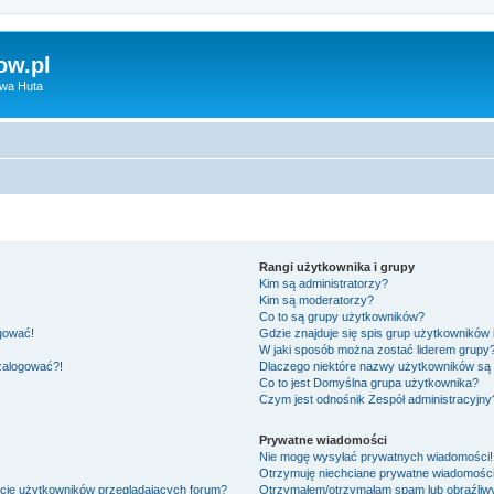
ow.pl
owa Huta
Rangi użytkownika i grupy
Kim są administratorzy?
Kim są moderatorzy?
Co to są grupy użytkowników?
ogować!
Gdzie znajduje się spis grup użytkowników
W jaki sposób można zostać liderem grupy
 zalogować?!
Dlaczego niektóre nazwy użytkowników są 
Co to jest
Domyślna grupa użytkownika
?
Czym jest odnośnik
Zespół administracyjny
Prywatne wiadomości
Nie mogę wysyłać prywatnych wiadomości!
Otrzymuję niechciane prywatne wiadomości
ście użytkowników przeglądających forum?
Otrzymałem/otrzymałam spam lub obraźliwy 