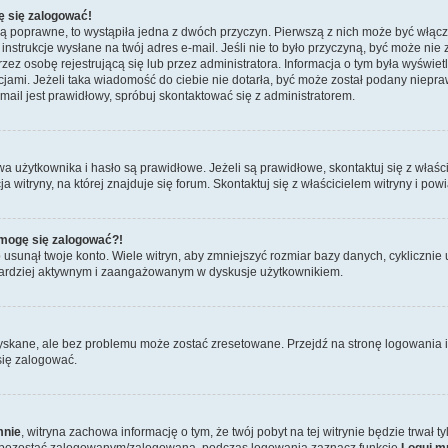
ę się zalogować!
są poprawne, to wystąpiła jedna z dwóch przyczyn. Pierwszą z nich może być włącz
nstrukcje wysłane na twój adres e-mail. Jeśli nie to było przyczyną, być może nie 
 osobę rejestrującą się lub przez administratora. Informacja o tym była wyświetlo
kcjami. Jeżeli taka wiadomość do ciebie nie dotarła, być może został podany niep
mail jest prawidłowy, spróbuj skontaktować się z administratorem.
żytkownika i hasło są prawidłowe. Jeżeli są prawidłowe, skontaktuj się z właścici
itryny, na której znajduje się forum. Skontaktuj się z właścicielem witryny i po
e mogę się zalogować?!
sunął twoje konto. Wiele witryn, aby zmniejszyć rozmiar bazy danych, cyklicznie u
dź bardziej aktywnym i zaangażowanym w dyskusje użytkownikiem.
skane, ale bez problemu może zostać zresetowane. Przejdź na stronę logowania i 
się zalogować.
mnie
, witryna zachowa informację o tym, że twój pobyt na tej witrynie będzie trwał 
y pozostać zalogowanym/zalogowaną, podczas logowania zaznacz funkcję
Loguj m