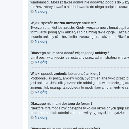
wiadomości. Możesz także domyślnie dodawać podpis do wszyst
możesz zdecydować o niedodawaniu do niego podpisu, usuwaj
Na górę
W jaki sposób można utworzyć ankietę?
Tworzenie ankiet jest proste. Kiedy tworzysz nowy temat bądź 
formularzu podaj tytuł ankiety i co najmniej dwie opcje. Każ
trwania ankiety (0 – bez limitu czasowego), a także umożliwić
Na górę
Dlaczego nie można dodać więcej opcji ankiety?
Limit opcji w ankiecie jest ustalany przez administratora witryn
Na górę
W jaki sposób zmienić lub usunąć ankietę?
Podobnie, jak posty, ankiety mogą być zmieniane tylko przez 
jest ankieta. Jeśli nikt jeszcze nie oddał głosu w ankiecie, jej
zmienić, lub usunąć. Zapobiega to modyfikowaniu ankiety w cza
Na górę
Dlaczego nie mam dostępu do forum?
Niektóre fora mogą być dostępne tylko dla określonych grup lu
moderatorem lub administratorem witryny, aby ci je przydzielił.
Na górę
Dlaczego nie mogę dodawać załączników?