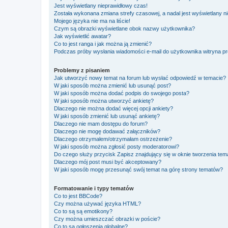
Jest wyświetlany nieprawidłowy czas!
Została wykonana zmiana strefy czasowej, a nadal jest wyświetlany n
Mojego języka nie ma na liście!
Czym są obrazki wyświetlane obok nazwy użytkownika?
Jak wyświetlić awatar?
Co to jest ranga i jak można ją zmienić?
Podczas próby wysłania wiadomości e-mail do użytkownika witryna pr
Problemy z pisaniem
Jak utworzyć nowy temat na forum lub wysłać odpowiedź w temacie?
W jaki sposób można zmienić lub usunąć post?
W jaki sposób można dodać podpis do swojego posta?
W jaki sposób można utworzyć ankietę?
Dlaczego nie można dodać więcej opcji ankiety?
W jaki sposób zmienić lub usunąć ankietę?
Dlaczego nie mam dostępu do forum?
Dlaczego nie mogę dodawać załączników?
Dlaczego otrzymałem/otrzymałam ostrzeżenie?
W jaki sposób można zgłosić posty moderatorowi?
Do czego służy przycisk
Zapisz
znajdujący się w oknie tworzenia tem
Dlaczego mój post musi być akceptowany?
W jaki sposób mogę przesunąć swój temat na górę strony tematów?
Formatowanie i typy tematów
Co to jest BBCode?
Czy można używać języka HTML?
Co to są są emotikony?
Czy można umieszczać obrazki w poście?
Co to są ogłoszenia globalne?