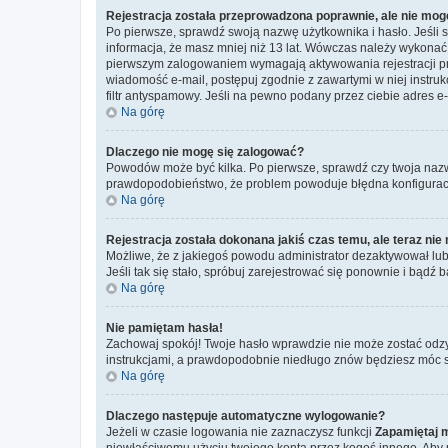
Rejestracja została przeprowadzona poprawnie, ale nie mog
Po pierwsze, sprawdź swoją nazwę użytkownika i hasło. Jeśli 
informacja, że masz mniej niż 13 lat. Wówczas należy wykonać i
pierwszym zalogowaniem wymagają aktywowania rejestracji przez
wiadomość e-mail, postępuj zgodnie z zawartymi w niej instru
filtr antyspamowy. Jeśli na pewno podany przez ciebie adres e-
Na górę
Dlaczego nie mogę się zalogować?
Powodów może być kilka. Po pierwsze, sprawdź czy twoja nazwa u
prawdopodobieństwo, że problem powoduje błędna konfiguracja w
Na górę
Rejestracja została dokonana jakiś czas temu, ale teraz ni
Możliwe, że z jakiegoś powodu administrator dezaktywował lub u
Jeśli tak się stało, spróbuj zarejestrować się ponownie i bą
Na górę
Nie pamiętam hasła!
Zachowaj spokój! Twoje hasło wprawdzie nie może zostać odzy
instrukcjami, a prawdopodobnie niedługo znów będziesz móc 
Na górę
Dlaczego następuje automatyczne wylogowanie?
Jeżeli w czasie logowania nie zaznaczysz funkcji
Zapamiętaj 
niewłaściwemu użyciu twojego konta przez kogoś innego. Ab