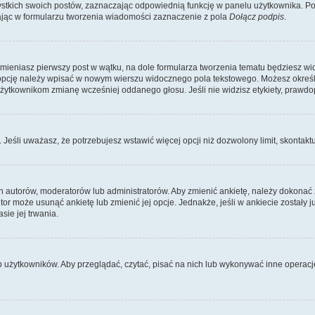
kich swoich postów, zaznaczając odpowiednią funkcję w panelu użytkownika. Po u
ąc w formularzu tworzenia wiadomości zaznaczenie z pola
Dołącz podpis
.
zmieniasz pierwszy post w wątku, na dole formularza tworzenia tematu będziesz wi
dą opcję należy wpisać w nowym wierszu widocznego pola tekstowego. Możesz określ
 użytkownikom zmianę wcześniej oddanego głosu. Jeśli nie widzisz etykiety, praw
y. Jeśli uważasz, że potrzebujesz wstawić więcej opcji niż dozwolony limit, skontaktu
ich autorów, moderatorów lub administratorów. Aby zmienić ankietę, należy dokon
 autor może usunąć ankietę lub zmienić jej opcje. Jednakże, jeśli w ankiecie zostały
sie jej trwania.
b użytkowników. Aby przeglądać, czytać, pisać na nich lub wykonywać inne operac