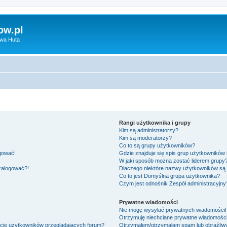
ow.pl
owa Huta
Rangi użytkownika i grupy
Kim są administratorzy?
Kim są moderatorzy?
Co to są grupy użytkowników?
ogować!
Gdzie znajduje się spis grup użytkowników
W jaki sposób można zostać liderem grupy
 zalogować?!
Dlaczego niektóre nazwy użytkowników są 
Co to jest
Domyślna grupa użytkownika
?
Czym jest odnośnik
Zespół administracyjny
Prywatne wiadomości
Nie mogę wysyłać prywatnych wiadomości!
Otrzymuję niechciane prywatne wiadomości
ście użytkowników przeglądających forum?
Otrzymałem/otrzymałam spam lub obraźliwy 