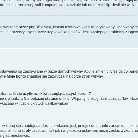
ence internetowej, sali komputerowej w szkole lub na uczelni itp. Jeśli nie widzisz t
tworzone przez phpBB dzięki, którym użytkownik jest autoryzowany i logowany do w
ych i nieprzeczytanych przez użytkownika postów. Jeśli występują problemy z lo
 ustawienia są zapisywane w bazie danych witryny. Aby je zmienić, przejdź do p
zwie
Moje konto
znajduje się zazwyczaj na górze stron witryny.
ika na liście użytkowników przeglądających forum?
je się funkcja
Nie pokazuj statusu online
. Włącz tę funkcję, zaznaczając
Tak
. Naz
wykazana w liczbie ukrytych użytkowników.
ta, w której się znajdujesz. Jeśli tak właśnie jest, przejdź do panelu zarządzania k
dia. Zmiana strefy czasowej, tak jak i większości ustawień, może zostać wykonana 
się zarejestrować.