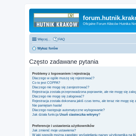
forum.hutnik.krak
Oficjalne Forum Kibiców Hutnika N
Więcej…
FAQ
Wykaz forów
Często zadawane pytania
Problemy z logowaniem i rejestracją
Dlaczego w ogóle muszę się rejestrować?
Co to jest COPPA?
Dlaczego nie mogę się zarejestrować?
Rejestracja została przeprowadzona poprawnie, ale nie mogę się zal
Dlaczego nie mogę się zalogować?
Rejestracja została dokonana jakiś czas temu, ale teraz nie mogę się
Nie pamiętam hasła!
Dlaczego następuje automatyczne wylogowanie?
Jak działa funkcja
Usuń ciasteczka witryny
?
Preferencje i ustawienia użytkowników
Jak zmienić moje ustawienia?
W jaki sposób można zapobiec wyświetlaniu nazwy użytkownika na li