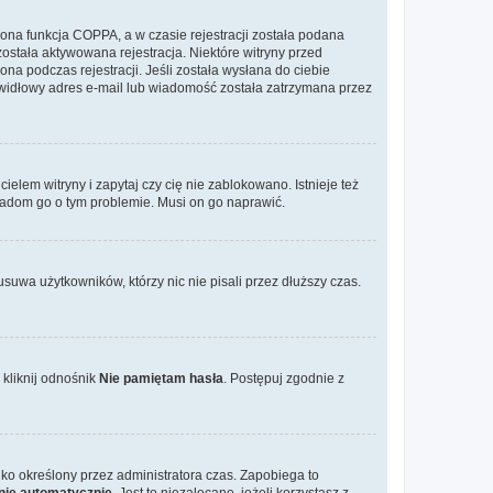
ona funkcja COPPA, a w czasie rejestracji została podana
została aktywowana rejestracja. Niektóre witryny przed
na podczas rejestracji. Jeśli została wysłana do ciebie
rawidłowy adres e-mail lub wiadomość została zatrzymana przez
elem witryny i zapytaj czy cię nie zablokowano. Istnieje też
wiadom go o tym problemie. Musi on go naprawić.
suwa użytkowników, którzy nic nie pisali przez dłuższy czas.
kliknij odnośnik
Nie pamiętam hasła
. Postępuj zgodnie z
tylko określony przez administratora czas. Zapobiega to
nie automatycznie
. Jest to niezalecane, jeżeli korzystasz z