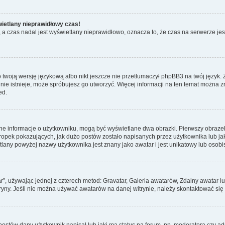
wietlany nieprawidłowy czas!
a czas nadal jest wyświetlany nieprawidłowo, oznacza to, że czas na serwerze jes
 twoją wersję językową albo nikt jeszcze nie przetłumaczył phpBB3 na twój język. 
a nie istnieje, może spróbujesz go utworzyć. Więcej informacji na ten temat można 
ed.
ane informacje o użytkowniku, mogą być wyświetlane dwa obrazki. Pierwszy obrazek
pek pokazujących, jak dużo postów zostało napisanych przez użytkownika lub jaki j
lany powyżej nazwy użytkownika jest znany jako awatar i jest unikatowy lub osobi
ar”, używając jednej z czterech metod: Gravatar, Galeria awatarów, Zdalny awatar 
ryny. Jeśli nie można używać awatarów na danej witrynie, należy skontaktować się 
stów dany użytkownik napisał lub jaki ma status na forum, np. moderatora czy a