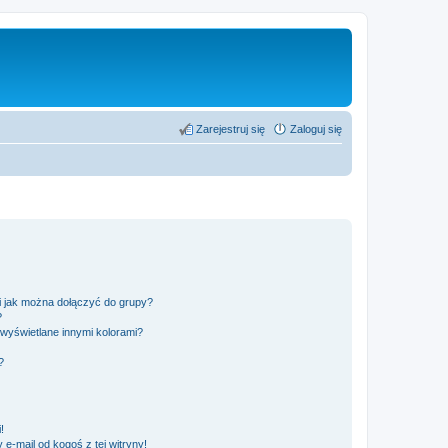
Zarejestruj się
Zaloguj się
 i jak można dołączyć do grupy?
?
wyświetlane innymi kolorami?
?
!
e-mail od kogoś z tej witryny!