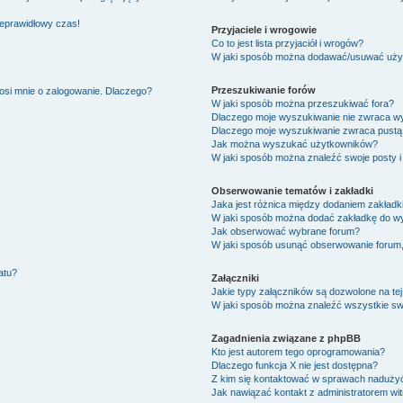
ieprawidłowy czas!
Przyjaciele i wrogowie
Co to jest lista przyjaciół i wrogów?
W jaki sposób można dodawać/usuwać użytk
Przeszukiwanie forów
osi mnie o zalogowanie. Dlaczego?
W jaki sposób można przeszukiwać fora?
Dlaczego moje wyszukiwanie nie zwraca w
Dlaczego moje wyszukiwanie zwraca pustą 
Jak można wyszukać użytkowników?
W jaki sposób można znaleźć swoje posty i
Obserwowanie tematów i zakładki
Jaka jest różnica między dodaniem zakład
W jaki sposób można dodać zakładkę do w
Jak obserwować wybrane forum?
W jaki sposób usunąć obserwowanie forum
atu?
Załączniki
Jakie typy załączników są dozwolone na tej
W jaki sposób można znaleźć wszystkie swo
Zagadnienia związane z phpBB
Kto jest autorem tego oprogramowania?
Dlaczego funkcja X nie jest dostępna?
Z kim się kontaktować w sprawach nadużyć
Jak nawiązać kontakt z administratorem wi