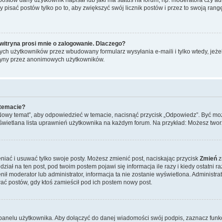
y pisać postów tylko po to, aby zwiększyć swój licznik postów i przez to swoją rangę
witryna prosi mnie o zalogowanie. Dlaczego?
ch użytkowników przez wbudowany formularz wysyłania e-maili i tylko wtedy, jeżeli
ryny przez anonimowych użytkowników.
 temacie?
„Nowy temat”, aby odpowiedzieć w temacie, nacisnąć przycisk „Odpowiedz”. Być mo
wyświetlana lista uprawnień użytkownika na każdym forum. Na przykład: Możesz two
niać i usuwać tylko swoje posty. Możesz zmienić post, naciskając przycisk
Zmień
z
iał na ten post, pod twoim postem pojawi się informacja ile razy i kiedy ostatni raz
ienił moderator lub administrator, informacja ta nie zostanie wyświetlona. Administr
ać postów, gdy ktoś zamieścił pod ich postem nowy post.
panelu użytkownika. Aby dołączyć do danej wiadomości swój podpis, zaznacz funk