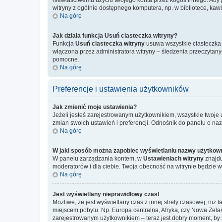
witryny z ogólnie dostępnego komputera, np. w bibliotece, kawiar
Na górę
Jak działa funkcja
Usuń ciasteczka witryny
?
Funkcja
Usuń ciasteczka witryny
usuwa wszystkie ciasteczka u
włączona przez administratora witryny – śledzenia przeczytan
pomocne.
Na górę
Preferencje i ustawienia użytkowników
Jak zmienić moje ustawienia?
Jeżeli jesteś zarejestrowanym użytkownikiem, wszystkie twoje
zmian swoich ustawień i preferencji. Odnośnik do panelu o na
Na górę
W jaki sposób można zapobiec wyświetlaniu nazwy użytkown
W panelu zarządzania kontem, w
Ustawieniach witryny
znajdu
moderatorów i dla ciebie. Twoja obecność na witrynie będzie 
Na górę
Jest wyświetlany nieprawidłowy czas!
Możliwe, że jest wyświetlany czas z innej strefy czasowej, niż 
miejscem pobytu. Np. Europa centralna, Afryka, czy Nowa Zelan
zarejestrowanym użytkownikiem – teraz jest dobry moment, by 