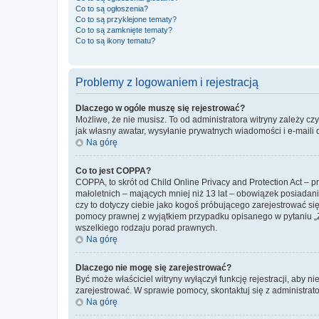
Co to są ogłoszenia?
Co to są przyklejone tematy?
Co to są zamknięte tematy?
Co to są ikony tematu?
Problemy z logowaniem i rejestracją
Dlaczego w ogóle muszę się rejestrować?
Możliwe, że nie musisz. To od administratora witryny zależy cz
jak własny awatar, wysyłanie prywatnych wiadomości i e-maili 
Na górę
Co to jest COPPA?
COPPA, to skrót od Child Online Privacy and Protection Act – 
małoletnich – mających mniej niż 13 lat – obowiązek posiadan
czy to dotyczy ciebie jako kogoś próbującego zarejestrować się 
pomocy prawnej z wyjątkiem przypadku opisanego w pytaniu „Z
wszelkiego rodzaju porad prawnych.
Na górę
Dlaczego nie mogę się zarejestrować?
Być może właściciel witryny wyłączył funkcję rejestracji, aby n
zarejestrować. W sprawie pomocy, skontaktuj się z administrato
Na górę