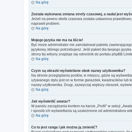
Na górę
Została wykonana zmiana strefy czasowej, a nadal jest wyś
Jeżeli na pewno strefa czasowa została ustawiona prawidłowo, 
naprawił problem.
Na górę
Mojego języka nie ma na liście!
Być może administrator nie zainstalował pakietu zawierającego
językowy, którego potrzebujesz. Jeśli pakiet dla twojego język
strony tej witryny znajduje się odnośnik do portalu phpBB Limit
Na górę
Czym są obrazki wyświetlane obok nazwy użytkownika?
Na stronie przeglądania postów, w miejscu, gdzie są wyświetl
używanego stylu jest on w formie gwiazdek, kwadracików lub kro
nazwy użytkownika. Drugi, zazwyczaj większy obrazek, wyświet
Na górę
Jak wyświetlić awatar?
W panelu zarządzania kontem na karcie „Profil” w sekcji „Awat
i sposób ich wyświetlania są uzależnione od administratora wit
Na górę
Co to jest ranga i jak można ją zmienić?
Rangi wyświetlane pod nazwami użytkowników oznaczają, ile po