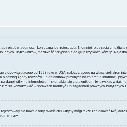
y, aby pisać wiadomości, konieczna jest rejestracja. Niemniej rejestracja umożliwia
do innych użytkowników, możliwość przypisania do grup użytkowników itp. Rejestracj
prawa obowiązującego od 1998 roku w USA, nakładającego na właścicieli stron int
ia pisemnej zgody rodziców lub opiekunów prawnych na zbieranie informacji prywa
na danej witrynie internetowej – skontaktuj się z prawnikiem, by uzyskać wyjaśnieni
 kim się kontaktować w sprawach nadużyć lub zagadnień prawnych związanych z t
ie rejestrowały się nowe osoby. Właściciel witryny mógł także zablokować twój adre
rem witryny.