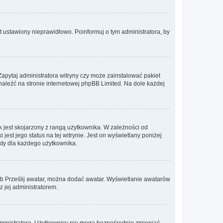
t ustawiony nieprawidłowo. Poinformuj o tym administratora, by
Zapytaj administratora witryny czy może zainstalować pakiet
znaleźć na stronie internetowej phpBB Limited. Na dole każdej
 jest skojarzony z rangą użytkownika. W zależności od
est jego status na tej witrynie. Jest on wyświetlany poniżej
sty dla każdego użytkownika.
lub Prześlij awatar, można dodać awatar. Wyświetlanie awatarów
z jej administratorem.
dministratora. Użytkownicy nie mogą bezpośrednio zmieniać