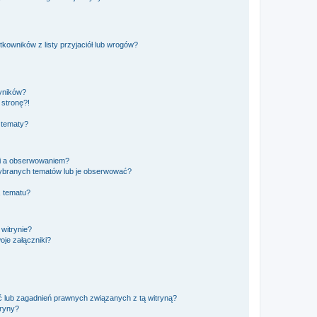
owników z listy przyjaciół lub wrogów?
yników?
stronę?!
 tematy?
ki a obserwowaniem?
ybranych tematów lub je obserwować?
, tematu?
 witrynie?
je załączniki?
 lub zagadnień prawnych związanych z tą witryną?
tryny?