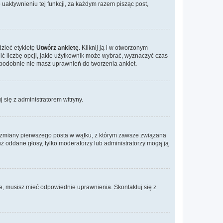
aktywnieniu tej funkcji, za każdym razem pisząc post,
dzieć etykietę
Utwórz ankietę
. Kliknij ją i w otworzonym
ić liczbę opcji, jakie użytkownik może wybrać, wyznaczyć czas
dopodobnie nie masz uprawnień do tworzenia ankiet.
j się z administratorem witryny.
ać zmiany pierwszego posta w wątku, z którym zawsze związana
 już oddane głosy, tylko moderatorzy lub administratorzy mogą ją
je, musisz mieć odpowiednie uprawnienia. Skontaktuj się z