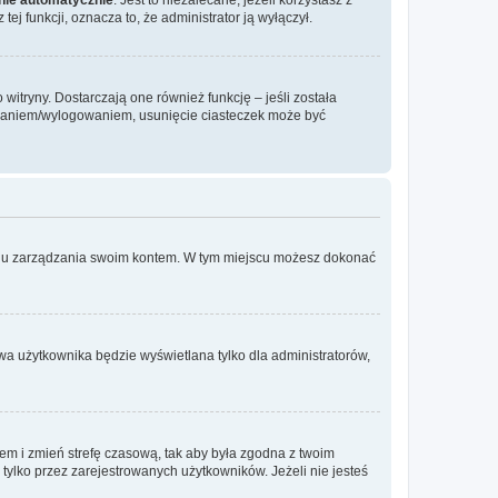
ej funkcji, oznacza to, że administrator ją wyłączył.
itryny. Dostarczają one również funkcję – jeśli została
gowaniem/wylogowaniem, usunięcie ciasteczek może być
anelu zarządzania swoim kontem. W tym miejscu możesz dokonać
wa użytkownika będzie wyświetlana tylko dla administratorów,
ontem i zmień strefę czasową, tak aby była zgodna z twoim
tylko przez zarejestrowanych użytkowników. Jeżeli nie jesteś