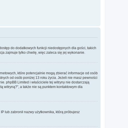
 dostęp do dodatkowych funkcji niedostępnych dla gości, takich
a zajmuje tylko chwilę, więc zaleca się jej wykonanie.
ernetowych, które potencjalnie mogą zbierać informacje od osób
tnych od osób poniżej 13 roku życia. Jeżeli nie masz pewności
e. phpBB Limited i właściciele tej witryny nie dostarczają
ą witryną?”, a także nie są punktem kontaktowym dla
s IP lub zabronił nazwy użytkownika, którą próbujesz