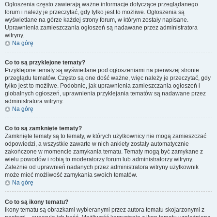
Ogłoszenia często zawierają ważne informacje dotyczące przeglądanego
forum i należy je przeczytać, gdy tylko jest to możliwe. Ogłoszenia są
wyświetlane na górze każdej strony forum, w którym zostały napisane.
Uprawnienia zamieszczania ogłoszeń są nadawane przez administratora
witryny.
Na górę
Co to są przyklejone tematy?
Przyklejone tematy są wyświetlane pod ogłoszeniami na pierwszej stronie
przeglądu tematów. Często są one dość ważne, więc należy je przeczytać, gdy
tylko jest to możliwe. Podobnie, jak uprawnienia zamieszczania ogłoszeń i
globalnych ogłoszeń, uprawnienia przyklejania tematów są nadawane przez
administratora witryny.
Na górę
Co to są zamknięte tematy?
Zamknięte tematy są to tematy, w których użytkownicy nie mogą zamieszczać
odpowiedzi, a wszystkie zawarte w nich ankiety zostały automatycznie
zakończone w momencie zamykania tematu. Tematy mogą być zamykane z
wielu powodów i robią to moderatorzy forum lub administratorzy witryny.
Zależnie od uprawnień nadanych przez administratora witryny użytkownik
może mieć możliwość zamykania swoich tematów.
Na górę
Co to są ikony tematu?
Ikony tematu są obrazkami wybieranymi przez autora tematu skojarzonymi z