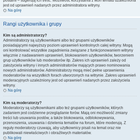
postami – sugerują ich treść. Możliwość korzystania z ikon tematu uzależniona
jest od uprawnień nadanych przez administratora witryny.
Na górę
Rangi użytkownika i grupy
Kim są administratorzy?
Administratorzy są użytkownikami albo też grupami użytkowników
posiadającymi najwyższy poziom uprawnień kontrolnych całej witryny. Mogą
oni kontrolować wszystkie zagadnienia związane z funkcjonowaniem witryny
włącznie z nadawaniem uprawnień, blokowaniem użytkowników, tworzeniem
grup użytkowników lub moderatorów itp. Zakres ich uprawnień zależy od
założyciela witryny i innych administratorów mających prawo nominowania
nowych administratorów. Administratorzy mogą mieć pełne uprawnienia
moderatorów na wszystkich forach utworzonych na witrynie. Zakres uprawnień
moderacyjnych uzależniony jest od uprawnień nadanych przez założyciela
witryny.
Na górę
Kim są moderatorzy?
Moderatorzy są użytkownikami albo też grupami użytkowników, których
zadaniem jest codzienne przeglądanie forów. Mają oni możliwość zmiany
treści lub usuwania postów, a także blokowania, odblokowywania,
przenoszenia, usuwania i dzielenia tematów na forum, które moderują. Z
reguły moderatorzy czuwają, aby użytkownicy pisali na temat oraz nie
publikowali niewłaściwych i obraźliwych materiałów.
Na górę