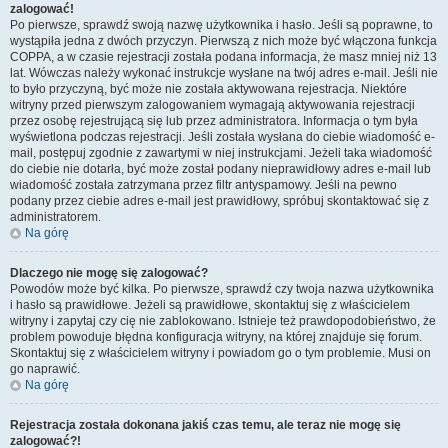
zalogować!
Po pierwsze, sprawdź swoją nazwę użytkownika i hasło. Jeśli są poprawne, to
wystąpiła jedna z dwóch przyczyn. Pierwszą z nich może być włączona funkcja
COPPA, a w czasie rejestracji została podana informacja, że masz mniej niż 13
lat. Wówczas należy wykonać instrukcje wysłane na twój adres e-mail. Jeśli nie
to było przyczyną, być może nie została aktywowana rejestracja. Niektóre
witryny przed pierwszym zalogowaniem wymagają aktywowania rejestracji
przez osobę rejestrującą się lub przez administratora. Informacja o tym była
wyświetlona podczas rejestracji. Jeśli została wysłana do ciebie wiadomość e-
mail, postępuj zgodnie z zawartymi w niej instrukcjami. Jeżeli taka wiadomość
do ciebie nie dotarła, być może został podany nieprawidłowy adres e-mail lub
wiadomość została zatrzymana przez filtr antyspamowy. Jeśli na pewno
podany przez ciebie adres e-mail jest prawidłowy, spróbuj skontaktować się z
administratorem.
Na górę
Dlaczego nie mogę się zalogować?
Powodów może być kilka. Po pierwsze, sprawdź czy twoja nazwa użytkownika
i hasło są prawidłowe. Jeżeli są prawidłowe, skontaktuj się z właścicielem
witryny i zapytaj czy cię nie zablokowano. Istnieje też prawdopodobieństwo, że
problem powoduje błędna konfiguracja witryny, na której znajduje się forum.
Skontaktuj się z właścicielem witryny i powiadom go o tym problemie. Musi on
go naprawić.
Na górę
Rejestracja została dokonana jakiś czas temu, ale teraz nie mogę się
zalogować?!