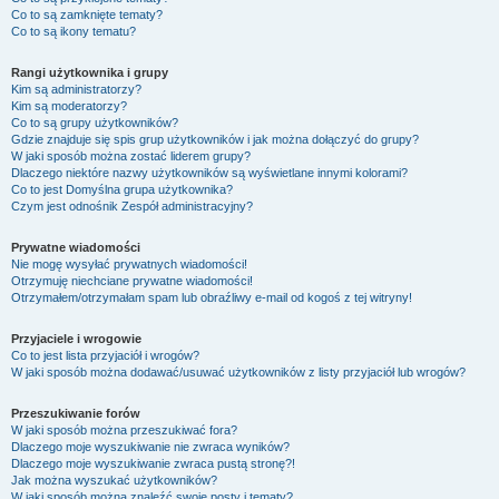
Co to są zamknięte tematy?
Co to są ikony tematu?
Rangi użytkownika i grupy
Kim są administratorzy?
Kim są moderatorzy?
Co to są grupy użytkowników?
Gdzie znajduje się spis grup użytkowników i jak można dołączyć do grupy?
W jaki sposób można zostać liderem grupy?
Dlaczego niektóre nazwy użytkowników są wyświetlane innymi kolorami?
Co to jest
Domyślna grupa użytkownika
?
Czym jest odnośnik
Zespół administracyjny
?
Prywatne wiadomości
Nie mogę wysyłać prywatnych wiadomości!
Otrzymuję niechciane prywatne wiadomości!
Otrzymałem/otrzymałam spam lub obraźliwy e-mail od kogoś z tej witryny!
Przyjaciele i wrogowie
Co to jest lista przyjaciół i wrogów?
W jaki sposób można dodawać/usuwać użytkowników z listy przyjaciół lub wrogów?
Przeszukiwanie forów
W jaki sposób można przeszukiwać fora?
Dlaczego moje wyszukiwanie nie zwraca wyników?
Dlaczego moje wyszukiwanie zwraca pustą stronę?!
Jak można wyszukać użytkowników?
W jaki sposób można znaleźć swoje posty i tematy?