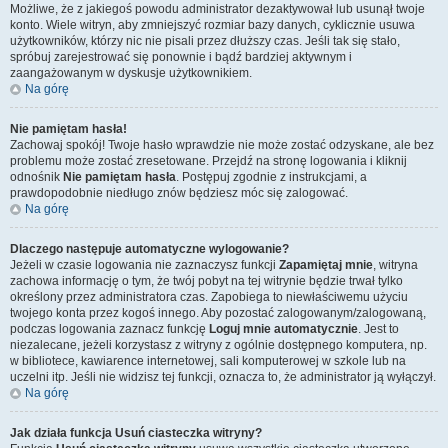
Możliwe, że z jakiegoś powodu administrator dezaktywował lub usunął twoje
konto. Wiele witryn, aby zmniejszyć rozmiar bazy danych, cyklicznie usuwa
użytkowników, którzy nic nie pisali przez dłuższy czas. Jeśli tak się stało,
spróbuj zarejestrować się ponownie i bądź bardziej aktywnym i
zaangażowanym w dyskusje użytkownikiem.
Na górę
Nie pamiętam hasła!
Zachowaj spokój! Twoje hasło wprawdzie nie może zostać odzyskane, ale bez
problemu może zostać zresetowane. Przejdź na stronę logowania i kliknij
odnośnik
Nie pamiętam hasła
. Postępuj zgodnie z instrukcjami, a
prawdopodobnie niedługo znów będziesz móc się zalogować.
Na górę
Dlaczego następuje automatyczne wylogowanie?
Jeżeli w czasie logowania nie zaznaczysz funkcji
Zapamiętaj mnie
, witryna
zachowa informację o tym, że twój pobyt na tej witrynie będzie trwał tylko
określony przez administratora czas. Zapobiega to niewłaściwemu użyciu
twojego konta przez kogoś innego. Aby pozostać zalogowanym/zalogowaną,
podczas logowania zaznacz funkcję
Loguj mnie automatycznie
. Jest to
niezalecane, jeżeli korzystasz z witryny z ogólnie dostępnego komputera, np.
w bibliotece, kawiarence internetowej, sali komputerowej w szkole lub na
uczelni itp. Jeśli nie widzisz tej funkcji, oznacza to, że administrator ją wyłączył.
Na górę
Jak działa funkcja
Usuń ciasteczka witryny
?