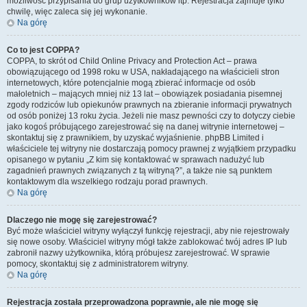
możliwość przypisania do grup użytkowników itp. Rejestracja zajmuje tylko
chwilę, więc zaleca się jej wykonanie.
Na górę
Co to jest COPPA?
COPPA, to skrót od Child Online Privacy and Protection Act – prawa
obowiązującego od 1998 roku w USA, nakładającego na właścicieli stron
internetowych, które potencjalnie mogą zbierać informacje od osób
małoletnich – mających mniej niż 13 lat – obowiązek posiadania pisemnej
zgody rodziców lub opiekunów prawnych na zbieranie informacji prywatnych
od osób poniżej 13 roku życia. Jeżeli nie masz pewności czy to dotyczy ciebie
jako kogoś próbującego zarejestrować się na danej witrynie internetowej –
skontaktuj się z prawnikiem, by uzyskać wyjaśnienie. phpBB Limited i
właściciele tej witryny nie dostarczają pomocy prawnej z wyjątkiem przypadku
opisanego w pytaniu „Z kim się kontaktować w sprawach nadużyć lub
zagadnień prawnych związanych z tą witryną?”, a także nie są punktem
kontaktowym dla wszelkiego rodzaju porad prawnych.
Na górę
Dlaczego nie mogę się zarejestrować?
Być może właściciel witryny wyłączył funkcję rejestracji, aby nie rejestrowały
się nowe osoby. Właściciel witryny mógł także zablokować twój adres IP lub
zabronił nazwy użytkownika, którą próbujesz zarejestrować. W sprawie
pomocy, skontaktuj się z administratorem witryny.
Na górę
Rejestracja została przeprowadzona poprawnie, ale nie mogę się