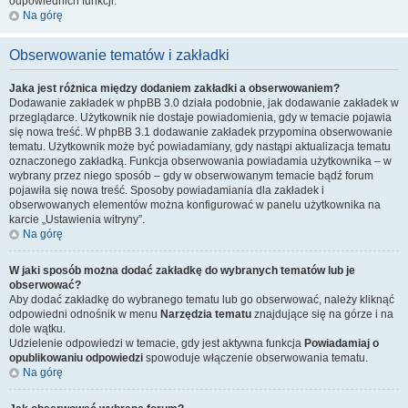
odpowiednich funkcji.
Na górę
Obserwowanie tematów i zakładki
Jaka jest różnica między dodaniem zakładki a obserwowaniem?
Dodawanie zakładek w phpBB 3.0 działa podobnie, jak dodawanie zakładek w
przeglądarce. Użytkownik nie dostaje powiadomienia, gdy w temacie pojawia
się nowa treść. W phpBB 3.1 dodawanie zakładek przypomina obserwowanie
tematu. Użytkownik może być powiadamiany, gdy nastąpi aktualizacja tematu
oznaczonego zakładką. Funkcja obserwowania powiadamia użytkownika – w
wybrany przez niego sposób – gdy w obserwowanym temacie bądź forum
pojawiła się nowa treść. Sposoby powiadamiania dla zakładek i
obserwowanych elementów można konfigurować w panelu użytkownika na
karcie „Ustawienia witryny”.
Na górę
W jaki sposób można dodać zakładkę do wybranych tematów lub je
obserwować?
Aby dodać zakładkę do wybranego tematu lub go obserwować, należy kliknąć
odpowiedni odnośnik w menu
Narzędzia tematu
znajdujące się na górze i na
dole wątku.
Udzielenie odpowiedzi w temacie, gdy jest aktywna funkcja
Powiadamiaj o
opublikowaniu odpowiedzi
spowoduje włączenie obserwowania tematu.
Na górę