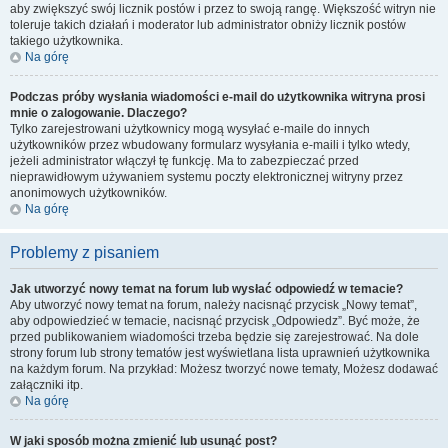
aby zwiększyć swój licznik postów i przez to swoją rangę. Większość witryn nie
toleruje takich działań i moderator lub administrator obniży licznik postów
takiego użytkownika.
Na górę
Podczas próby wysłania wiadomości e-mail do użytkownika witryna prosi
mnie o zalogowanie. Dlaczego?
Tylko zarejestrowani użytkownicy mogą wysyłać e-maile do innych
użytkowników przez wbudowany formularz wysyłania e-maili i tylko wtedy,
jeżeli administrator włączył tę funkcję. Ma to zabezpieczać przed
nieprawidłowym używaniem systemu poczty elektronicznej witryny przez
anonimowych użytkowników.
Na górę
Problemy z pisaniem
Jak utworzyć nowy temat na forum lub wysłać odpowiedź w temacie?
Aby utworzyć nowy temat na forum, należy nacisnąć przycisk „Nowy temat”,
aby odpowiedzieć w temacie, nacisnąć przycisk „Odpowiedz”. Być może, że
przed publikowaniem wiadomości trzeba będzie się zarejestrować. Na dole
strony forum lub strony tematów jest wyświetlana lista uprawnień użytkownika
na każdym forum. Na przykład: Możesz tworzyć nowe tematy, Możesz dodawać
załączniki itp.
Na górę
W jaki sposób można zmienić lub usunąć post?