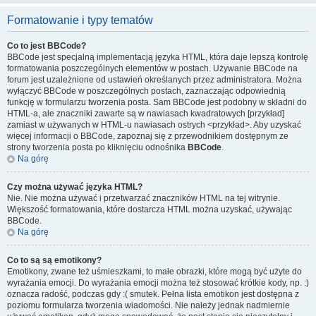
Formatowanie i typy tematów
Co to jest BBCode?
BBCode jest specjalną implementacją języka HTML, która daje lepszą kontrolę
formatowania poszczególnych elementów w postach. Używanie BBCode na
forum jest uzależnione od ustawień określanych przez administratora. Można
wyłączyć BBCode w poszczególnych postach, zaznaczając odpowiednią
funkcję w formularzu tworzenia posta. Sam BBCode jest podobny w składni do
HTML-a, ale znaczniki zawarte są w nawiasach kwadratowych [przykład]
zamiast w używanych w HTML-u nawiasach ostrych <przykład>. Aby uzyskać
więcej informacji o BBCode, zapoznaj się z przewodnikiem dostępnym ze
strony tworzenia posta po kliknięciu odnośnika
BBCode
.
Na górę
Czy można używać języka HTML?
Nie. Nie można używać i przetwarzać znaczników HTML na tej witrynie.
Większość formatowania, które dostarcza HTML można uzyskać, używając
BBCode.
Na górę
Co to są są emotikony?
Emotikony, zwane też uśmieszkami, to małe obrazki, które mogą być użyte do
wyrażania emocji. Do wyrażania emocji można też stosować krótkie kody, np. :)
oznacza radość, podczas gdy :( smutek. Pełna lista emotikon jest dostępna z
poziomu formularza tworzenia wiadomości. Nie należy jednak nadmiernie