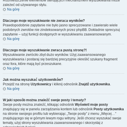
Rozmieszczenie elementów sterujących mechanizmem wyszukiwania może
zależeć od używanego stylu.
Na górę
Dlaczego moje wyszukiwanie nie zwraca wyników?
Prawdopodobnie zapytanie nie było jasno sprecyzowane i zawierało wiele
podobnych zwrotów nie zindeksowanych przez phpBB. Dokładnie sprecyzuj
zapytanie – użyj funkcji dostępnych w wyszukiwaniu zaawansowanym.
Na górę
Dlaczego moje wyszukiwanie zwraca pustą stronę?!
Wyszukiwanie zwróciło zbyt dużo wyników. Użyj zaawansowanego
wyszukiwania i postaraj się bardziej precyzyjnie określić szukany fragment
oraz fora, które mają być przeszukane.
Na górę
Jak można wyszukać użytkowników?
Przejdź na stronę
Użytkownicy
i kliknij odnośnik
Znajdź użytkownika
.
Na górę
W jaki sposób można znaleźć swoje posty i tematy?
Swoje posty można znaleźć, klikając odnośnik
Wyświetl moje posty
znajdujący się w panelu zarządzania kontem lub odnośnik
Posty użytkownika
na stronie swojego profilu lub wybierając „Twoje posty” z menu „Więcej…”
znajdującego się w górnym lewym rogu witryny. Jeśli chcesz wyszukać swoje
tematy, użyj strony wyszukiwania zaawansowanego i skorzystaj z