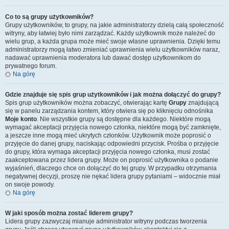
Co to są grupy użytkowników?
Grupy użytkowników, to grupy, na jakie administratorzy dzielą całą społeczność
witryny, aby łatwiej było nimi zarządzać. Każdy użytkownik może należeć do
wielu grup, a każda grupa może mieć swoje własne uprawnienia. Dzięki temu
administratorzy mogą łatwo zmieniać uprawnienia wielu użytkowników naraz,
nadawać uprawnienia moderatora lub dawać dostęp użytkownikom do
prywatnego forum.
Na górę
Gdzie znajduje się spis grup użytkowników i jak można dołączyć do grupy?
Spis grup użytkowników można zobaczyć, otwierając kartę
Grupy
znajdującą
się w panelu zarządzania kontem, który otwiera się po kliknięciu odnośnika
Moje konto
. Nie wszystkie grupy są dostępne dla każdego. Niektóre mogą
wymagać akceptacji przyjęcia nowego członka, niektóre mogą być zamknięte,
a jeszcze inne mogą mieć ukrytych członków. Użytkownik może poprosić o
przyjęcie do danej grupy, naciskając odpowiedni przycisk. Prośba o przyjęcie
do grupy, która wymaga akceptacji przyjęcia nowego członka, musi zostać
zaakceptowana przez lidera grupy. Może on poprosić użytkownika o podanie
wyjaśnień, dlaczego chce on dołączyć do tej grupy. W przypadku otrzymania
negatywnej decyzji, proszę nie nękać lidera grupy pytaniami – widocznie miał
on swoje powody.
Na górę
W jaki sposób można zostać liderem grupy?
Lidera grupy zazwyczaj mianuje administrator witryny podczas tworzenia