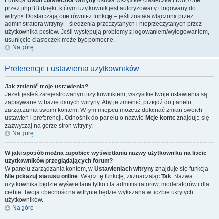
Funkcja
Usuń ciasteczka witryny
usuwa wszystkie ciasteczka utworzone
przez phpBB dzięki, którym użytkownik jest autoryzowany i logowany do
witryny. Dostarczają one również funkcję – jeśli została włączona przez
administratora witryny – śledzenia przeczytanych i nieprzeczytanych przez
użytkownika postów. Jeśli występują problemy z logowaniem/wylogowaniem,
usunięcie ciasteczek może być pomocne.
Na górę
Preferencje i ustawienia użytkowników
Jak zmienić moje ustawienia?
Jeżeli jesteś zarejestrowanym użytkownikiem, wszystkie twoje ustawienia są
zapisywane w bazie danych witryny. Aby je zmienić, przejdź do panelu
zarządzania swoim kontem. W tym miejscu możesz dokonać zmian swoich
ustawień i preferencji. Odnośnik do panelu o nazwie
Moje konto
znajduje się
zazwyczaj na górze stron witryny.
Na górę
W jaki sposób można zapobiec wyświetlaniu nazwy użytkownika na liście
użytkowników przeglądających forum?
W panelu zarządzania kontem, w
Ustawieniach witryny
znajduje się funkcja
Nie pokazuj statusu online
. Włącz tę funkcję, zaznaczając
Tak
. Nazwa
użytkownika będzie wyświetlana tylko dla administratorów, moderatorów i dla
ciebie. Twoja obecność na witrynie będzie wykazana w liczbie ukrytych
użytkowników.
Na górę