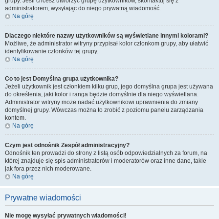
grupy. Jeśli chcesz utworzyć grupę użytkowników, skontaktuj się z
administratorem, wysyłając do niego prywatną wiadomość.
Na górę
Dlaczego niektóre nazwy użytkowników są wyświetlane innymi kolorami?
Możliwe, że administrator witryny przypisał kolor członkom grupy, aby ułatwić
identyfikowanie członków tej grupy.
Na górę
Co to jest
Domyślna grupa użytkownika
?
Jeżeli użytkownik jest członkiem kilku grup, jego domyślna grupa jest używana
do określenia, jaki kolor i ranga będzie domyślnie dla niego wyświetlana.
Administrator witryny może nadać użytkownikowi uprawnienia do zmiany
domyślnej grupy. Wówczas można to zrobić z poziomu panelu zarządzania
kontem.
Na górę
Czym jest odnośnik
Zespół administracyjny
?
Odnośnik ten prowadzi do strony z listą osób odpowiedzialnych za forum, na
której znajduje się spis administratorów i moderatorów oraz inne dane, takie
jak fora przez nich moderowane.
Na górę
Prywatne wiadomości
Nie mogę wysyłać prywatnych wiadomości!