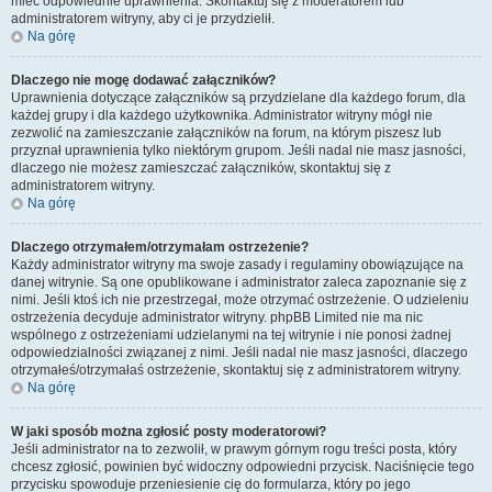
mieć odpowiednie uprawnienia. Skontaktuj się z moderatorem lub
administratorem witryny, aby ci je przydzielił.
Na górę
Dlaczego nie mogę dodawać załączników?
Uprawnienia dotyczące załączników są przydzielane dla każdego forum, dla
każdej grupy i dla każdego użytkownika. Administrator witryny mógł nie
zezwolić na zamieszczanie załączników na forum, na którym piszesz lub
przyznał uprawnienia tylko niektórym grupom. Jeśli nadal nie masz jasności,
dlaczego nie możesz zamieszczać załączników, skontaktuj się z
administratorem witryny.
Na górę
Dlaczego otrzymałem/otrzymałam ostrzeżenie?
Każdy administrator witryny ma swoje zasady i regulaminy obowiązujące na
danej witrynie. Są one opublikowane i administrator zaleca zapoznanie się z
nimi. Jeśli ktoś ich nie przestrzegał, może otrzymać ostrzeżenie. O udzieleniu
ostrzeżenia decyduje administrator witryny. phpBB Limited nie ma nic
wspólnego z ostrzeżeniami udzielanymi na tej witrynie i nie ponosi żadnej
odpowiedzialności związanej z nimi. Jeśli nadal nie masz jasności, dlaczego
otrzymałeś/otrzymałaś ostrzeżenie, skontaktuj się z administratorem witryny.
Na górę
W jaki sposób można zgłosić posty moderatorowi?
Jeśli administrator na to zezwolił, w prawym górnym rogu treści posta, który
chcesz zgłosić, powinien być widoczny odpowiedni przycisk. Naciśnięcie tego
przycisku spowoduje przeniesienie cię do formularza, który po jego