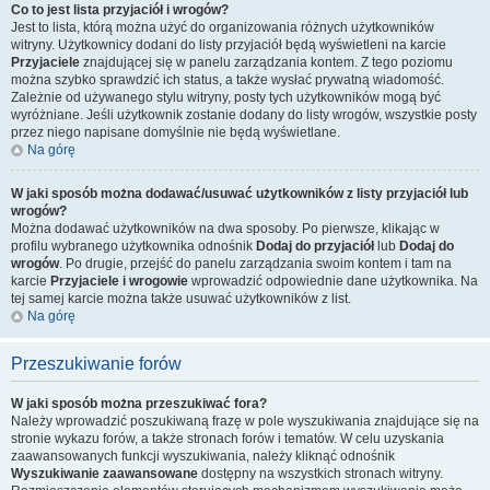
Co to jest lista przyjaciół i wrogów?
Jest to lista, którą można użyć do organizowania różnych użytkowników
witryny. Użytkownicy dodani do listy przyjaciół będą wyświetleni na karcie
Przyjaciele
znajdującej się w panelu zarządzania kontem. Z tego poziomu
można szybko sprawdzić ich status, a także wysłać prywatną wiadomość.
Zależnie od używanego stylu witryny, posty tych użytkowników mogą być
wyróżniane. Jeśli użytkownik zostanie dodany do listy wrogów, wszystkie posty
przez niego napisane domyślnie nie będą wyświetlane.
Na górę
W jaki sposób można dodawać/usuwać użytkowników z listy przyjaciół lub
wrogów?
Można dodawać użytkowników na dwa sposoby. Po pierwsze, klikając w
profilu wybranego użytkownika odnośnik
Dodaj do przyjaciół
lub
Dodaj do
wrogów
. Po drugie, przejść do panelu zarządzania swoim kontem i tam na
karcie
Przyjaciele i wrogowie
wprowadzić odpowiednie dane użytkownika. Na
tej samej karcie można także usuwać użytkowników z list.
Na górę
Przeszukiwanie forów
W jaki sposób można przeszukiwać fora?
Należy wprowadzić poszukiwaną frazę w pole wyszukiwania znajdujące się na
stronie wykazu forów, a także stronach forów i tematów. W celu uzyskania
zaawansowanych funkcji wyszukiwania, należy kliknąć odnośnik
Wyszukiwanie zaawansowane
dostępny na wszystkich stronach witryny.