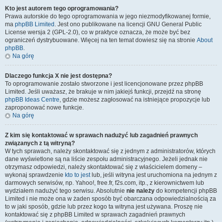
Kto jest autorem tego oprogramowania?
Prawa autorskie do tego oprogramowania w jego niezmodyfikowanej formie,
ma
phpBB Limited
. Jest ono publikowane na licencji GNU General Public
License wersja 2 (GPL-2.0), co w praktyce oznacza, że może być bez
ograniczeń dystrybuowane. Więcej na ten temat dowiesz się na stronie
About
phpBB
.
Na górę
Dlaczego funkcja X nie jest dostępna?
To oprogramowanie zostało stworzone i jest licencjonowane przez phpBB
Limited. Jeśli uważasz, że brakuje w nim jakiejś funkcji, przejdź na stronę
phpBB Ideas Centre
, gdzie możesz zagłosować na istniejące propozycje lub
zaproponować nowe funkcje.
Na górę
Z kim się kontaktować w sprawach nadużyć lub zagadnień prawnych
związanych z tą witryną?
W tych sprawach, należy skontaktować się z jednym z administratorów, których
dane wyświetlone są na liście zespołu administracyjnego. Jeżeli jednak nie
otrzymasz odpowiedzi, należy skontaktować się z właścicielem domeny –
wykonaj sprawdzenie
kto to jest
lub, jeśli witryna jest uruchomiona na jednym z
darmowych serwisów, np. Yahoo!, free.fr, f2s.com, itp., z kierownictwem lub
wydziałem nadużyć tego serwisu. Absolutnie
nie należy
do kompetencji phpBB
Limited i nie może ona w żaden sposób być obarczana odpowiedzialnością za
to w jaki sposób, gdzie lub przez kogo ta witryna jest używana. Proszę nie
kontaktować się z phpBB Limited w sprawach zagadnień prawnych