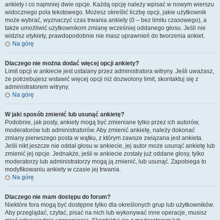
ankiety i co najmniej dwie opcje. Każdą opcję należy wpisać w nowym wierszu
widocznego pola tekstowego. Możesz określić liczbę opcji, jakie użytkownik
może wybrać, wyznaczyć czas trwania ankiety (0 – bez limitu czasowego), a
także umożliwić użytkownikom zmianę wcześniej oddanego głosu. Jeśli nie
widzisz etykiety, prawdopodobnie nie masz uprawnień do tworzenia ankiet.
Na górę
Dlaczego nie można dodać więcej opcji ankiety?
Limit opcji w ankiecie jest ustalany przez administratora witryny. Jeśli uważasz,
że potrzebujesz wstawić więcej opcji niż dozwolony limit, skontaktuj się z
administratorem witryny.
Na górę
W jaki sposób zmienić lub usunąć ankietę?
Podobnie, jak posty, ankiety mogą być zmieniane tylko przez ich autorów,
moderatorów lub administratorów. Aby zmienić ankietę, należy dokonać
zmiany pierwszego posta w wątku, z którym zawsze związana jest ankieta.
Jeśli nikt jeszcze nie oddał głosu w ankiecie, jej autor może usunąć ankietę lub
zmienić jej opcje. Jednakże, jeśli w ankiecie zostały już oddane głosy, tylko
moderatorzy lub administratorzy mogą ją zmienić, lub usunąć. Zapobiega to
modyfikowaniu ankiety w czasie jej trwania.
Na górę
Dlaczego nie mam dostępu do forum?
Niektóre fora mogą być dostępne tylko dla określonych grup lub użytkowników.
Aby przeglądać, czytać, pisać na nich lub wykonywać inne operacje, musisz