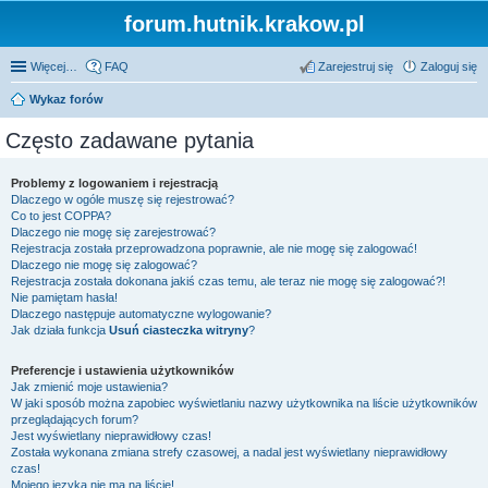
forum.hutnik.krakow.pl
Więcej…
FAQ
Zarejestruj się
Zaloguj się
Wykaz forów
Często zadawane pytania
Problemy z logowaniem i rejestracją
Dlaczego w ogóle muszę się rejestrować?
Co to jest COPPA?
Dlaczego nie mogę się zarejestrować?
Rejestracja została przeprowadzona poprawnie, ale nie mogę się zalogować!
Dlaczego nie mogę się zalogować?
Rejestracja została dokonana jakiś czas temu, ale teraz nie mogę się zalogować?!
Nie pamiętam hasła!
Dlaczego następuje automatyczne wylogowanie?
Jak działa funkcja
Usuń ciasteczka witryny
?
Preferencje i ustawienia użytkowników
Jak zmienić moje ustawienia?
W jaki sposób można zapobiec wyświetlaniu nazwy użytkownika na liście użytkowników
przeglądających forum?
Jest wyświetlany nieprawidłowy czas!
Została wykonana zmiana strefy czasowej, a nadal jest wyświetlany nieprawidłowy
czas!
Mojego języka nie ma na liście!