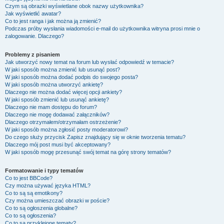
Czym są obrazki wyświetlane obok nazwy użytkownika?
Jak wyświetlić awatar?
Co to jest ranga i jak można ją zmienić?
Podczas próby wysłania wiadomości e-mail do użytkownika witryna prosi mnie o
zalogowanie. Dlaczego?
Problemy z pisaniem
Jak utworzyć nowy temat na forum lub wysłać odpowiedź w temacie?
W jaki sposób można zmienić lub usunąć post?
W jaki sposób można dodać podpis do swojego posta?
W jaki sposób można utworzyć ankietę?
Dlaczego nie można dodać więcej opcji ankiety?
W jaki sposób zmienić lub usunąć ankietę?
Dlaczego nie mam dostępu do forum?
Dlaczego nie mogę dodawać załączników?
Dlaczego otrzymałem/otrzymałam ostrzeżenie?
W jaki sposób można zgłosić posty moderatorowi?
Do czego służy przycisk
Zapisz
znajdujący się w oknie tworzenia tematu?
Dlaczego mój post musi być akceptowany?
W jaki sposób mogę przesunąć swój temat na górę strony tematów?
Formatowanie i typy tematów
Co to jest BBCode?
Czy można używać języka HTML?
Co to są są emotikony?
Czy można umieszczać obrazki w poście?
Co to są ogłoszenia globalne?
Co to są ogłoszenia?
Co to są przyklejone tematy?