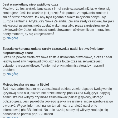
Jest wyświetlany nieprawidłowy czas!
Możliwe, że jest wyświetlany czas z innej strefy czasowej, niż ta, w której się
znajdujesz. Jeśli tak właśnie jest, przejdź do panelu zarządzania kontem i
zmień strefę czasową, tak aby była zgodna z twoim miejscem pobytu. Np.
Europa centralna, Afryka, czy Nowa Zelandia. Zmiana strefy czasowej, tak jak i
większości ustawień, może zostać wykonana tylko przez zarejestrowanych
użytkowników. Jeżeli nie jesteś zarejestrowanym użytkownikiem – teraz jest
dobry moment, by się zarejestrować.
Na górę
Została wykonana zmiana strefy czasowej, a nadal jest wyświetlany
nieprawidłowy czas!
Jeżeli na pewno strefa czasowa została ustawiona prawidłowo, a czas nadal
jest wyświetlany nieprawidłowo, oznacza to, że czas na serwerze jest
ustawiony nieprawidłowo. Poinformuj o tym administratora, by naprawił
problem.
Na górę
Mojego języka nie ma na liście!
Być może administrator nie zainstalował pakietu zawierającego twoją wersję
językową albo nikt jeszcze nie przetłumaczył phpBB3 na twój język. Zapytaj
administratora witryny czy może zainstalować pakiet językowy, którego
potrzebujesz. Jeśli pakiet dla twojego języka nie istnieje, może spróbujesz go
utworzyć. Więcej informacji na ten temat można znaleźć na stronie
internetowej phpBB Limited. Na dole każdej strony tej witryny znajduje się
odnośnik do portalu phpBB Limited.