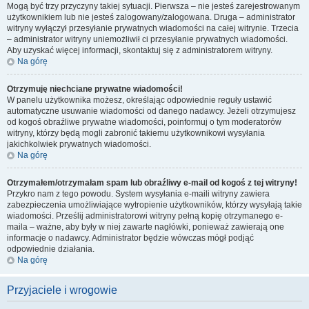
Mogą być trzy przyczyny takiej sytuacji. Pierwsza – nie jesteś zarejestrowanym
użytkownikiem lub nie jesteś zalogowany/zalogowana. Druga – administrator
witryny wyłączył przesyłanie prywatnych wiadomości na całej witrynie. Trzecia
– administrator witryny uniemożliwił ci przesyłanie prywatnych wiadomości.
Aby uzyskać więcej informacji, skontaktuj się z administratorem witryny.
Na górę
Otrzymuję niechciane prywatne wiadomości!
W panelu użytkownika możesz, określając odpowiednie reguły ustawić
automatyczne usuwanie wiadomości od danego nadawcy. Jeżeli otrzymujesz
od kogoś obraźliwe prywatne wiadomości, poinformuj o tym moderatorów
witryny, którzy będą mogli zabronić takiemu użytkownikowi wysyłania
jakichkolwiek prywatnych wiadomości.
Na górę
Otrzymałem/otrzymałam spam lub obraźliwy e-mail od kogoś z tej witryny!
Przykro nam z tego powodu. System wysyłania e-maili witryny zawiera
zabezpieczenia umożliwiające wytropienie użytkowników, którzy wysyłają takie
wiadomości. Prześlij administratorowi witryny pełną kopię otrzymanego e-
maila – ważne, aby były w niej zawarte nagłówki, ponieważ zawierają one
informacje o nadawcy. Administrator będzie wówczas mógł podjąć
odpowiednie działania.
Na górę
Przyjaciele i wrogowie