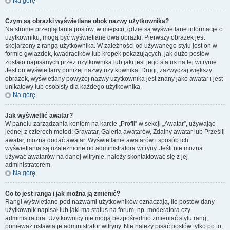
Na górę
Czym są obrazki wyświetlane obok nazwy użytkownika?
Na stronie przeglądania postów, w miejscu, gdzie są wyświetlane informacje o
użytkowniku, mogą być wyświetlane dwa obrazki. Pierwszy obrazek jest
skojarzony z rangą użytkownika. W zależności od używanego stylu jest on w
formie gwiazdek, kwadracików lub kropek pokazujących, jak dużo postów
zostało napisanych przez użytkownika lub jaki jest jego status na tej witrynie.
Jest on wyświetlany poniżej nazwy użytkownika. Drugi, zazwyczaj większy
obrazek, wyświetlany powyżej nazwy użytkownika jest znany jako awatar i jest
unikatowy lub osobisty dla każdego użytkownika.
Na górę
Jak wyświetlić awatar?
W panelu zarządzania kontem na karcie „Profil” w sekcji „Awatar”, używając
jednej z czterech metod: Gravatar, Galeria awatarów, Zdalny awatar lub Prześlij
awatar, można dodać awatar. Wyświetlanie awatarów i sposób ich
wyświetlania są uzależnione od administratora witryny. Jeśli nie można
używać awatarów na danej witrynie, należy skontaktować się z jej
administratorem.
Na górę
Co to jest ranga i jak można ją zmienić?
Rangi wyświetlane pod nazwami użytkowników oznaczają, ile postów dany
użytkownik napisał lub jaki ma status na forum, np. moderatora czy
administratora. Użytkownicy nie mogą bezpośrednio zmieniać stylu rang,
ponieważ ustawia je administrator witryny. Nie należy pisać postów tylko po to,