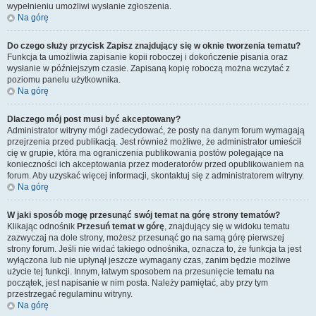
wypełnieniu umożliwi wysłanie zgłoszenia.
Na górę
Do czego służy przycisk
Zapisz
znajdujący się w oknie tworzenia tematu?
Funkcja ta umożliwia zapisanie kopii roboczej i dokończenie pisania oraz
wysłanie w późniejszym czasie. Zapisaną kopię roboczą można wczytać z
poziomu panelu użytkownika.
Na górę
Dlaczego mój post musi być akceptowany?
Administrator witryny mógł zadecydować, że posty na danym forum wymagają
przejrzenia przed publikacją. Jest również możliwe, że administrator umieścił
cię w grupie, która ma ograniczenia publikowania postów polegające na
konieczności ich akceptowania przez moderatorów przed opublikowaniem na
forum. Aby uzyskać więcej informacji, skontaktuj się z administratorem witryny.
Na górę
W jaki sposób mogę przesunąć swój temat na górę strony tematów?
Klikając odnośnik
Przesuń temat w górę
, znajdujący się w widoku tematu
zazwyczaj na dole strony, możesz przesunąć go na samą górę pierwszej
strony forum. Jeśli nie widać takiego odnośnika, oznacza to, że funkcja ta jest
wyłączona lub nie upłynął jeszcze wymagany czas, zanim będzie możliwe
użycie tej funkcji. Innym, łatwym sposobem na przesunięcie tematu na
początek, jest napisanie w nim posta. Należy pamiętać, aby przy tym
przestrzegać regulaminu witryny.
Na górę