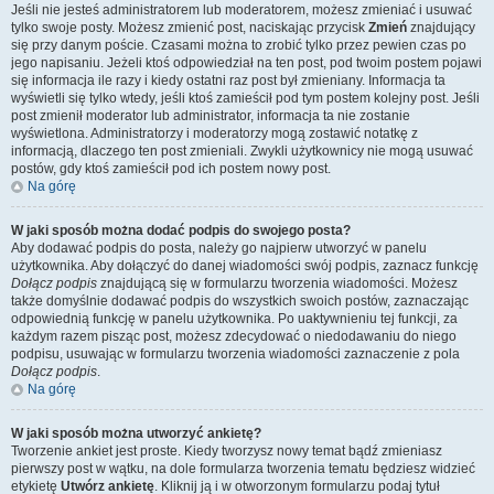
Jeśli nie jesteś administratorem lub moderatorem, możesz zmieniać i usuwać
tylko swoje posty. Możesz zmienić post, naciskając przycisk
Zmień
znajdujący
się przy danym poście. Czasami można to zrobić tylko przez pewien czas po
jego napisaniu. Jeżeli ktoś odpowiedział na ten post, pod twoim postem pojawi
się informacja ile razy i kiedy ostatni raz post był zmieniany. Informacja ta
wyświetli się tylko wtedy, jeśli ktoś zamieścił pod tym postem kolejny post. Jeśli
post zmienił moderator lub administrator, informacja ta nie zostanie
wyświetlona. Administratorzy i moderatorzy mogą zostawić notatkę z
informacją, dlaczego ten post zmieniali. Zwykli użytkownicy nie mogą usuwać
postów, gdy ktoś zamieścił pod ich postem nowy post.
Na górę
W jaki sposób można dodać podpis do swojego posta?
Aby dodawać podpis do posta, należy go najpierw utworzyć w panelu
użytkownika. Aby dołączyć do danej wiadomości swój podpis, zaznacz funkcję
Dołącz podpis
znajdującą się w formularzu tworzenia wiadomości. Możesz
także domyślnie dodawać podpis do wszystkich swoich postów, zaznaczając
odpowiednią funkcję w panelu użytkownika. Po uaktywnieniu tej funkcji, za
każdym razem pisząc post, możesz zdecydować o niedodawaniu do niego
podpisu, usuwając w formularzu tworzenia wiadomości zaznaczenie z pola
Dołącz podpis
.
Na górę
W jaki sposób można utworzyć ankietę?
Tworzenie ankiet jest proste. Kiedy tworzysz nowy temat bądź zmieniasz
pierwszy post w wątku, na dole formularza tworzenia tematu będziesz widzieć
etykietę
Utwórz ankietę
. Kliknij ją i w otworzonym formularzu podaj tytuł