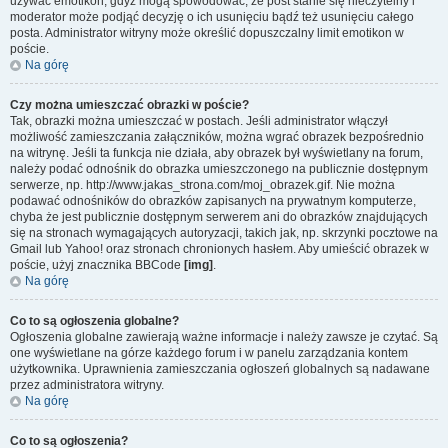
używać emotikon, gdyż mogą spowodować, że post stanie się nieczytelny i
moderator może podjąć decyzję o ich usunięciu bądź też usunięciu całego
posta. Administrator witryny może określić dopuszczalny limit emotikon w
poście.
Na górę
Czy można umieszczać obrazki w poście?
Tak, obrazki można umieszczać w postach. Jeśli administrator włączył
możliwość zamieszczania załączników, można wgrać obrazek bezpośrednio
na witrynę. Jeśli ta funkcja nie działa, aby obrazek był wyświetlany na forum,
należy podać odnośnik do obrazka umieszczonego na publicznie dostępnym
serwerze, np. http://www.jakas_strona.com/moj_obrazek.gif. Nie można
podawać odnośników do obrazków zapisanych na prywatnym komputerze,
chyba że jest publicznie dostępnym serwerem ani do obrazków znajdujących
się na stronach wymagających autoryzacji, takich jak, np. skrzynki pocztowe na
Gmail lub Yahoo! oraz stronach chronionych hasłem. Aby umieścić obrazek w
poście, użyj znacznika BBCode
[img]
.
Na górę
Co to są ogłoszenia globalne?
Ogłoszenia globalne zawierają ważne informacje i należy zawsze je czytać. Są
one wyświetlane na górze każdego forum i w panelu zarządzania kontem
użytkownika. Uprawnienia zamieszczania ogłoszeń globalnych są nadawane
przez administratora witryny.
Na górę
Co to są ogłoszenia?