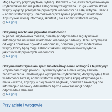
Mogą być trzy przyczyny takiej sytuacji. Pierwsza – nie jesteś zarejestrowanym
użytkownikiem lub nie jesteś zalogowany/zalogowana. Druga – administrator
witryny wyłączył przesyłanie prywatnych wiadomości na całej witrynie. Trzecia
– administrator witryny uniemożliwił ci przesyłanie prywatnych wiadomości.
Aby uzyskać więcej informacji, skontaktuj się z administratorem witryny.
Na górę
Otrzymuję niechciane prywatne wiadomości!
W panelu użytkownika możesz, określając odpowiednie reguły ustawić
automatyczne usuwanie wiadomości od danego nadawcy. Jeżeli otrzymujesz
od kogoś obraźliwe prywatne wiadomości, poinformuj o tym moderatorów
witryny, którzy będą mogli zabronić takiemu użytkownikowi wysyłania
jakichkolwiek prywatnych wiadomości.
Na górę
Otrzymałem/otrzymałam spam lub obraźliwy e-mail od kogoś z tej witryny!
Przykro nam z tego powodu. System wysyłania e-maili witryny zawiera
zabezpieczenia umożliwiające wytropienie użytkowników, którzy wysyłają takie
wiadomości. Prześlij administratorowi witryny pełną kopię otrzymanego e-
maila – ważne, aby były w niej zawarte nagłówki, ponieważ zawierają one
informacje o nadawcy. Administrator będzie wówczas mógł podjąć
odpowiednie działania.
Na górę
Przyjaciele i wrogowie