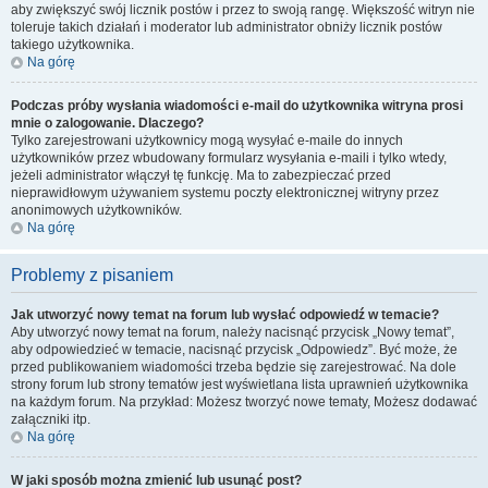
aby zwiększyć swój licznik postów i przez to swoją rangę. Większość witryn nie
toleruje takich działań i moderator lub administrator obniży licznik postów
takiego użytkownika.
Na górę
Podczas próby wysłania wiadomości e-mail do użytkownika witryna prosi
mnie o zalogowanie. Dlaczego?
Tylko zarejestrowani użytkownicy mogą wysyłać e-maile do innych
użytkowników przez wbudowany formularz wysyłania e-maili i tylko wtedy,
jeżeli administrator włączył tę funkcję. Ma to zabezpieczać przed
nieprawidłowym używaniem systemu poczty elektronicznej witryny przez
anonimowych użytkowników.
Na górę
Problemy z pisaniem
Jak utworzyć nowy temat na forum lub wysłać odpowiedź w temacie?
Aby utworzyć nowy temat na forum, należy nacisnąć przycisk „Nowy temat”,
aby odpowiedzieć w temacie, nacisnąć przycisk „Odpowiedz”. Być może, że
przed publikowaniem wiadomości trzeba będzie się zarejestrować. Na dole
strony forum lub strony tematów jest wyświetlana lista uprawnień użytkownika
na każdym forum. Na przykład: Możesz tworzyć nowe tematy, Możesz dodawać
załączniki itp.
Na górę
W jaki sposób można zmienić lub usunąć post?