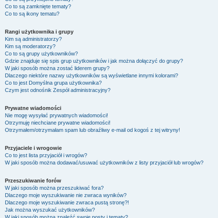
Co to są zamknięte tematy?
Co to są ikony tematu?
Rangi użytkownika i grupy
Kim są administratorzy?
Kim są moderatorzy?
Co to są grupy użytkowników?
Gdzie znajduje się spis grup użytkowników i jak można dołączyć do grupy?
W jaki sposób można zostać liderem grupy?
Dlaczego niektóre nazwy użytkowników są wyświetlane innymi kolorami?
Co to jest
Domyślna grupa użytkownika
?
Czym jest odnośnik
Zespół administracyjny
?
Prywatne wiadomości
Nie mogę wysyłać prywatnych wiadomości!
Otrzymuję niechciane prywatne wiadomości!
Otrzymałem/otrzymałam spam lub obraźliwy e-mail od kogoś z tej witryny!
Przyjaciele i wrogowie
Co to jest lista przyjaciół i wrogów?
W jaki sposób można dodawać/usuwać użytkowników z listy przyjaciół lub wrogów?
Przeszukiwanie forów
W jaki sposób można przeszukiwać fora?
Dlaczego moje wyszukiwanie nie zwraca wyników?
Dlaczego moje wyszukiwanie zwraca pustą stronę?!
Jak można wyszukać użytkowników?
W jaki sposób można znaleźć swoje posty i tematy?