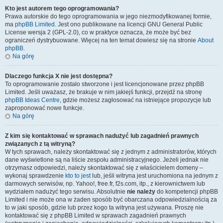
Kto jest autorem tego oprogramowania?
Prawa autorskie do tego oprogramowania w jego niezmodyfikowanej formie,
ma
phpBB Limited
. Jest ono publikowane na licencji GNU General Public
License wersja 2 (GPL-2.0), co w praktyce oznacza, że może być bez
ograniczeń dystrybuowane. Więcej na ten temat dowiesz się na stronie
About
phpBB
.
Na górę
Dlaczego funkcja X nie jest dostępna?
To oprogramowanie zostało stworzone i jest licencjonowane przez phpBB
Limited. Jeśli uważasz, że brakuje w nim jakiejś funkcji, przejdź na stronę
phpBB Ideas Centre
, gdzie możesz zagłosować na istniejące propozycje lub
zaproponować nowe funkcje.
Na górę
Z kim się kontaktować w sprawach nadużyć lub zagadnień prawnych
związanych z tą witryną?
W tych sprawach, należy skontaktować się z jednym z administratorów, których
dane wyświetlone są na liście zespołu administracyjnego. Jeżeli jednak nie
otrzymasz odpowiedzi, należy skontaktować się z właścicielem domeny –
wykonaj sprawdzenie
kto to jest
lub, jeśli witryna jest uruchomiona na jednym z
darmowych serwisów, np. Yahoo!, free.fr, f2s.com, itp., z kierownictwem lub
wydziałem nadużyć tego serwisu. Absolutnie
nie należy
do kompetencji phpBB
Limited i nie może ona w żaden sposób być obarczana odpowiedzialnością za
to w jaki sposób, gdzie lub przez kogo ta witryna jest używana. Proszę nie
kontaktować się z phpBB Limited w sprawach zagadnień prawnych