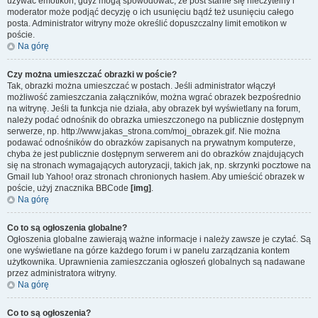
używać emotikon, gdyż mogą spowodować, że post stanie się nieczytelny i
moderator może podjąć decyzję o ich usunięciu bądź też usunięciu całego
posta. Administrator witryny może określić dopuszczalny limit emotikon w
poście.
Na górę
Czy można umieszczać obrazki w poście?
Tak, obrazki można umieszczać w postach. Jeśli administrator włączył
możliwość zamieszczania załączników, można wgrać obrazek bezpośrednio
na witrynę. Jeśli ta funkcja nie działa, aby obrazek był wyświetlany na forum,
należy podać odnośnik do obrazka umieszczonego na publicznie dostępnym
serwerze, np. http://www.jakas_strona.com/moj_obrazek.gif. Nie można
podawać odnośników do obrazków zapisanych na prywatnym komputerze,
chyba że jest publicznie dostępnym serwerem ani do obrazków znajdujących
się na stronach wymagających autoryzacji, takich jak, np. skrzynki pocztowe na
Gmail lub Yahoo! oraz stronach chronionych hasłem. Aby umieścić obrazek w
poście, użyj znacznika BBCode
[img]
.
Na górę
Co to są ogłoszenia globalne?
Ogłoszenia globalne zawierają ważne informacje i należy zawsze je czytać. Są
one wyświetlane na górze każdego forum i w panelu zarządzania kontem
użytkownika. Uprawnienia zamieszczania ogłoszeń globalnych są nadawane
przez administratora witryny.
Na górę
Co to są ogłoszenia?