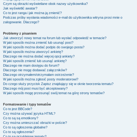
Czym są obrazki wyświetlane obok nazwy użytkownika?
Jak wyświetlić awatar?
Co to jest ranga i jak można ją zmienić?
Podczas próby wysłania wiadomości e-mail do użytkownika witryna prosi mnie o
zalogowanie. Dlaczego?
Problemy z pisaniem
Jak utworzyć nowy temat na forum lub wysłać odpowiedź w temacie?
W jaki sposób można zmienić lub usunąć post?
W jaki sposób można dodać podpis do swojego posta?
W jaki sposób można utworzyć ankietę?
Dlaczego nie można dodać więcej opcji ankiety?
W jaki sposób zmienić lub usunąć ankietę?
Dlaczego nie mam dostępu do forum?
Dlaczego nie mogę dodawać załączników?
Dlaczego otrzymałem/otrzymałam ostrzeżenie?
W jaki sposób można zgłosić posty moderatorowi?
Do czego służy przycisk
Zapisz
znajdujący się w oknie tworzenia tematu?
Dlaczego mój post musi być akceptowany?
W jaki sposób mogę przesunąć swój temat na górę strony tematów?
Formatowanie i typy tematów
Co to jest BBCode?
Czy można używać języka HTML?
Co to są są emotikony?
Czy można umieszczać obrazki w poście?
Co to są ogłoszenia globalne?
Co to są ogłoszenia?
Co to są przyklejone tematy?