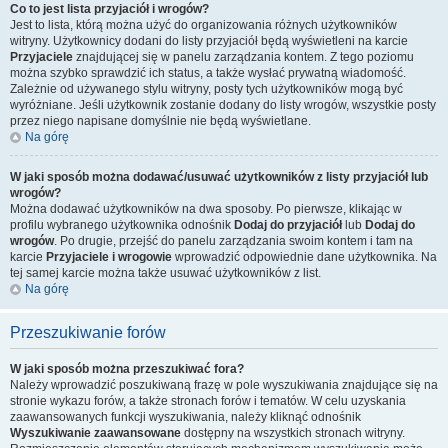
Co to jest lista przyjaciół i wrogów?
Jest to lista, którą można użyć do organizowania różnych użytkowników
witryny. Użytkownicy dodani do listy przyjaciół będą wyświetleni na karcie
Przyjaciele
znajdującej się w panelu zarządzania kontem. Z tego poziomu
można szybko sprawdzić ich status, a także wysłać prywatną wiadomość.
Zależnie od używanego stylu witryny, posty tych użytkowników mogą być
wyróżniane. Jeśli użytkownik zostanie dodany do listy wrogów, wszystkie posty
przez niego napisane domyślnie nie będą wyświetlane.
Na górę
W jaki sposób można dodawać/usuwać użytkowników z listy przyjaciół lub
wrogów?
Można dodawać użytkowników na dwa sposoby. Po pierwsze, klikając w
profilu wybranego użytkownika odnośnik
Dodaj do przyjaciół
lub
Dodaj do
wrogów
. Po drugie, przejść do panelu zarządzania swoim kontem i tam na
karcie
Przyjaciele i wrogowie
wprowadzić odpowiednie dane użytkownika. Na
tej samej karcie można także usuwać użytkowników z list.
Na górę
Przeszukiwanie forów
W jaki sposób można przeszukiwać fora?
Należy wprowadzić poszukiwaną frazę w pole wyszukiwania znajdujące się na
stronie wykazu forów, a także stronach forów i tematów. W celu uzyskania
zaawansowanych funkcji wyszukiwania, należy kliknąć odnośnik
Wyszukiwanie zaawansowane
dostępny na wszystkich stronach witryny.