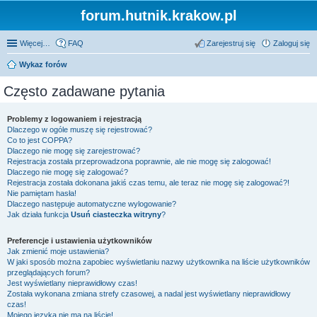
forum.hutnik.krakow.pl
Więcej…
FAQ
Zarejestruj się
Zaloguj się
Wykaz forów
Często zadawane pytania
Problemy z logowaniem i rejestracją
Dlaczego w ogóle muszę się rejestrować?
Co to jest COPPA?
Dlaczego nie mogę się zarejestrować?
Rejestracja została przeprowadzona poprawnie, ale nie mogę się zalogować!
Dlaczego nie mogę się zalogować?
Rejestracja została dokonana jakiś czas temu, ale teraz nie mogę się zalogować?!
Nie pamiętam hasła!
Dlaczego następuje automatyczne wylogowanie?
Jak działa funkcja
Usuń ciasteczka witryny
?
Preferencje i ustawienia użytkowników
Jak zmienić moje ustawienia?
W jaki sposób można zapobiec wyświetlaniu nazwy użytkownika na liście użytkowników
przeglądających forum?
Jest wyświetlany nieprawidłowy czas!
Została wykonana zmiana strefy czasowej, a nadal jest wyświetlany nieprawidłowy
czas!
Mojego języka nie ma na liście!