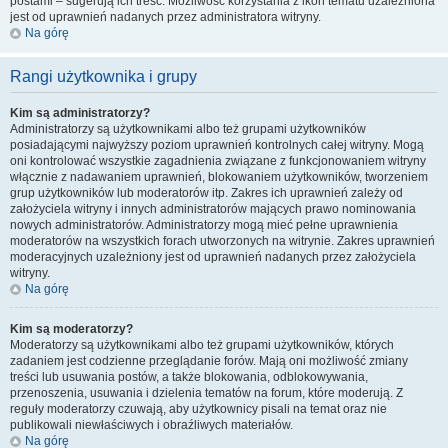
postami – sugerują ich treść. Możliwość korzystania z ikon tematu uzależniona
jest od uprawnień nadanych przez administratora witryny.
Na górę
Rangi użytkownika i grupy
Kim są administratorzy?
Administratorzy są użytkownikami albo też grupami użytkowników
posiadającymi najwyższy poziom uprawnień kontrolnych całej witryny. Mogą
oni kontrolować wszystkie zagadnienia związane z funkcjonowaniem witryny
włącznie z nadawaniem uprawnień, blokowaniem użytkowników, tworzeniem
grup użytkowników lub moderatorów itp. Zakres ich uprawnień zależy od
założyciela witryny i innych administratorów mających prawo nominowania
nowych administratorów. Administratorzy mogą mieć pełne uprawnienia
moderatorów na wszystkich forach utworzonych na witrynie. Zakres uprawnień
moderacyjnych uzależniony jest od uprawnień nadanych przez założyciela
witryny.
Na górę
Kim są moderatorzy?
Moderatorzy są użytkownikami albo też grupami użytkowników, których
zadaniem jest codzienne przeglądanie forów. Mają oni możliwość zmiany
treści lub usuwania postów, a także blokowania, odblokowywania,
przenoszenia, usuwania i dzielenia tematów na forum, które moderują. Z
reguły moderatorzy czuwają, aby użytkownicy pisali na temat oraz nie
publikowali niewłaściwych i obraźliwych materiałów.
Na górę