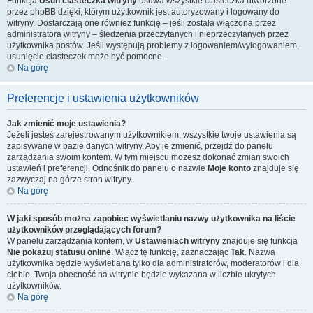
Funkcja
Usuń ciasteczka witryny
usuwa wszystkie ciasteczka utworzone
przez phpBB dzięki, którym użytkownik jest autoryzowany i logowany do
witryny. Dostarczają one również funkcję – jeśli została włączona przez
administratora witryny – śledzenia przeczytanych i nieprzeczytanych przez
użytkownika postów. Jeśli występują problemy z logowaniem/wylogowaniem,
usunięcie ciasteczek może być pomocne.
Na górę
Preferencje i ustawienia użytkowników
Jak zmienić moje ustawienia?
Jeżeli jesteś zarejestrowanym użytkownikiem, wszystkie twoje ustawienia są
zapisywane w bazie danych witryny. Aby je zmienić, przejdź do panelu
zarządzania swoim kontem. W tym miejscu możesz dokonać zmian swoich
ustawień i preferencji. Odnośnik do panelu o nazwie
Moje konto
znajduje się
zazwyczaj na górze stron witryny.
Na górę
W jaki sposób można zapobiec wyświetlaniu nazwy użytkownika na liście
użytkowników przeglądających forum?
W panelu zarządzania kontem, w
Ustawieniach witryny
znajduje się funkcja
Nie pokazuj statusu online
. Włącz tę funkcję, zaznaczając
Tak
. Nazwa
użytkownika będzie wyświetlana tylko dla administratorów, moderatorów i dla
ciebie. Twoja obecność na witrynie będzie wykazana w liczbie ukrytych
użytkowników.
Na górę