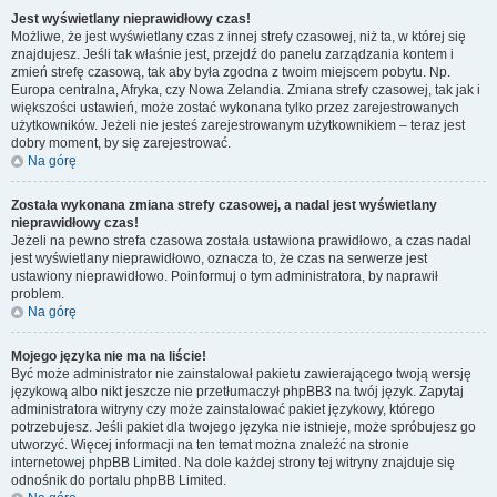
Jest wyświetlany nieprawidłowy czas!
Możliwe, że jest wyświetlany czas z innej strefy czasowej, niż ta, w której się
znajdujesz. Jeśli tak właśnie jest, przejdź do panelu zarządzania kontem i
zmień strefę czasową, tak aby była zgodna z twoim miejscem pobytu. Np.
Europa centralna, Afryka, czy Nowa Zelandia. Zmiana strefy czasowej, tak jak i
większości ustawień, może zostać wykonana tylko przez zarejestrowanych
użytkowników. Jeżeli nie jesteś zarejestrowanym użytkownikiem – teraz jest
dobry moment, by się zarejestrować.
Na górę
Została wykonana zmiana strefy czasowej, a nadal jest wyświetlany
nieprawidłowy czas!
Jeżeli na pewno strefa czasowa została ustawiona prawidłowo, a czas nadal
jest wyświetlany nieprawidłowo, oznacza to, że czas na serwerze jest
ustawiony nieprawidłowo. Poinformuj o tym administratora, by naprawił
problem.
Na górę
Mojego języka nie ma na liście!
Być może administrator nie zainstalował pakietu zawierającego twoją wersję
językową albo nikt jeszcze nie przetłumaczył phpBB3 na twój język. Zapytaj
administratora witryny czy może zainstalować pakiet językowy, którego
potrzebujesz. Jeśli pakiet dla twojego języka nie istnieje, może spróbujesz go
utworzyć. Więcej informacji na ten temat można znaleźć na stronie
internetowej phpBB Limited. Na dole każdej strony tej witryny znajduje się
odnośnik do portalu phpBB Limited.