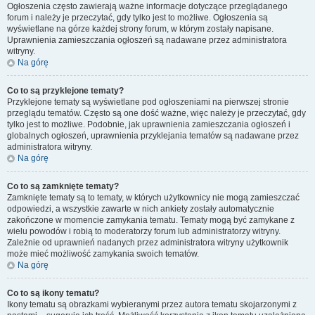
Ogłoszenia często zawierają ważne informacje dotyczące przeglądanego
forum i należy je przeczytać, gdy tylko jest to możliwe. Ogłoszenia są
wyświetlane na górze każdej strony forum, w którym zostały napisane.
Uprawnienia zamieszczania ogłoszeń są nadawane przez administratora
witryny.
Na górę
Co to są przyklejone tematy?
Przyklejone tematy są wyświetlane pod ogłoszeniami na pierwszej stronie
przeglądu tematów. Często są one dość ważne, więc należy je przeczytać, gdy
tylko jest to możliwe. Podobnie, jak uprawnienia zamieszczania ogłoszeń i
globalnych ogłoszeń, uprawnienia przyklejania tematów są nadawane przez
administratora witryny.
Na górę
Co to są zamknięte tematy?
Zamknięte tematy są to tematy, w których użytkownicy nie mogą zamieszczać
odpowiedzi, a wszystkie zawarte w nich ankiety zostały automatycznie
zakończone w momencie zamykania tematu. Tematy mogą być zamykane z
wielu powodów i robią to moderatorzy forum lub administratorzy witryny.
Zależnie od uprawnień nadanych przez administratora witryny użytkownik
może mieć możliwość zamykania swoich tematów.
Na górę
Co to są ikony tematu?
Ikony tematu są obrazkami wybieranymi przez autora tematu skojarzonymi z