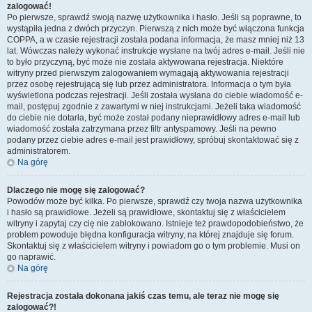
zalogować!
Po pierwsze, sprawdź swoją nazwę użytkownika i hasło. Jeśli są poprawne, to
wystąpiła jedna z dwóch przyczyn. Pierwszą z nich może być włączona funkcja
COPPA, a w czasie rejestracji została podana informacja, że masz mniej niż 13
lat. Wówczas należy wykonać instrukcje wysłane na twój adres e-mail. Jeśli nie
to było przyczyną, być może nie została aktywowana rejestracja. Niektóre
witryny przed pierwszym zalogowaniem wymagają aktywowania rejestracji
przez osobę rejestrującą się lub przez administratora. Informacja o tym była
wyświetlona podczas rejestracji. Jeśli została wysłana do ciebie wiadomość e-
mail, postępuj zgodnie z zawartymi w niej instrukcjami. Jeżeli taka wiadomość
do ciebie nie dotarła, być może został podany nieprawidłowy adres e-mail lub
wiadomość została zatrzymana przez filtr antyspamowy. Jeśli na pewno
podany przez ciebie adres e-mail jest prawidłowy, spróbuj skontaktować się z
administratorem.
Na górę
Dlaczego nie mogę się zalogować?
Powodów może być kilka. Po pierwsze, sprawdź czy twoja nazwa użytkownika
i hasło są prawidłowe. Jeżeli są prawidłowe, skontaktuj się z właścicielem
witryny i zapytaj czy cię nie zablokowano. Istnieje też prawdopodobieństwo, że
problem powoduje błędna konfiguracja witryny, na której znajduje się forum.
Skontaktuj się z właścicielem witryny i powiadom go o tym problemie. Musi on
go naprawić.
Na górę
Rejestracja została dokonana jakiś czas temu, ale teraz nie mogę się
zalogować?!