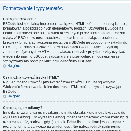
Formatowanie i typy tematów
Co to jest BBCode?
BBCode jest specjalną implementacją języka HTML, która daje lepszą kontrolę
formatowania poszczególnych elementów w postach. Używanie BBCode na
forum jest uzależnione od ustawień określanych przez administratora. Można
wyłączyć BBCode w poszczególnych postach, zaznaczając odpowiednią
funkcję w formularzu tworzenia posta. Sam BBCode jest podobny w składni do
HTML-a, ale znaczniki zawarte są w nawiasach kwadratowych [przykład]
zamiast w używanych w HTML-u nawiasach ostrych <przykład>. Aby uzyskać
więcej informacji o BBCode, zapoznaj się z przewodnikiem dostępnym ze
strony tworzenia posta po kliknięciu odnośnika
BBCode
.
Na górę
Czy można używać języka HTML?
Nie. Nie można używać i przetwarzać znaczników HTML na tej witrynie.
Większość formatowania, które dostarcza HTML można uzyskać, używając
BBCode.
Na górę
Co to są są emotikony?
Emotikony, zwane też uśmieszkami, to małe obrazki, które mogą być użyte do
wyrażania emocji. Do wyrażania emocji można też stosować krótkie kody, np. :)
oznacza radość, podczas gdy :( smutek. Pełna lista emotikon jest dostępna z
poziomu formularza tworzenia wiadomości. Nie należy jednak nadmiernie