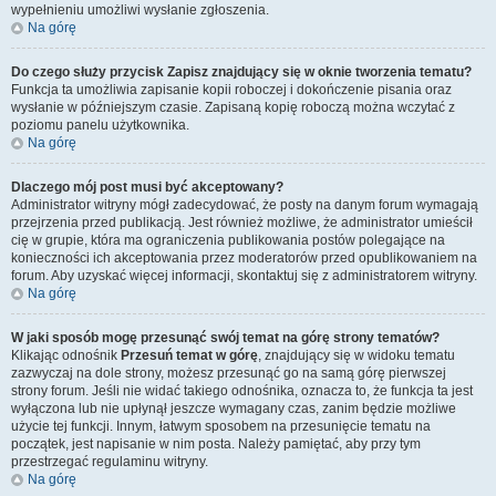
wypełnieniu umożliwi wysłanie zgłoszenia.
Na górę
Do czego służy przycisk
Zapisz
znajdujący się w oknie tworzenia tematu?
Funkcja ta umożliwia zapisanie kopii roboczej i dokończenie pisania oraz
wysłanie w późniejszym czasie. Zapisaną kopię roboczą można wczytać z
poziomu panelu użytkownika.
Na górę
Dlaczego mój post musi być akceptowany?
Administrator witryny mógł zadecydować, że posty na danym forum wymagają
przejrzenia przed publikacją. Jest również możliwe, że administrator umieścił
cię w grupie, która ma ograniczenia publikowania postów polegające na
konieczności ich akceptowania przez moderatorów przed opublikowaniem na
forum. Aby uzyskać więcej informacji, skontaktuj się z administratorem witryny.
Na górę
W jaki sposób mogę przesunąć swój temat na górę strony tematów?
Klikając odnośnik
Przesuń temat w górę
, znajdujący się w widoku tematu
zazwyczaj na dole strony, możesz przesunąć go na samą górę pierwszej
strony forum. Jeśli nie widać takiego odnośnika, oznacza to, że funkcja ta jest
wyłączona lub nie upłynął jeszcze wymagany czas, zanim będzie możliwe
użycie tej funkcji. Innym, łatwym sposobem na przesunięcie tematu na
początek, jest napisanie w nim posta. Należy pamiętać, aby przy tym
przestrzegać regulaminu witryny.
Na górę