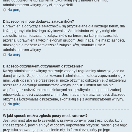
mieć odpowiednie uprawnienia. Skontaktuj się z moderatorem lub
administratorem witryny, aby ci je przydzielił.
Na górę
Dlaczego nie mogę dodawać załączników?
Uprawnienia dotyczące załączników są przydzielane dla każdego forum, dla
każdej grupy i dla każdego użytkownika. Administrator witryny mógł nie
zezwolić na zamieszczanie załączników na forum, na którym piszesz lub
przyznał uprawnienia tylko niektórym grupom. Jeśli nadal nie masz jasności,
dlaczego nie możesz zamieszczać załączników, skontaktuj się z
administratorem witryny.
Na górę
Dlaczego otrzymałem/otrzymałam ostrzeżenie?
Każdy administrator witryny ma swoje zasady i regulaminy obowiązujące na
danej witrynie. Są one opublikowane i administrator zaleca zapoznanie się z
nimi. Jeśli ktoś ich nie przestrzegał, może otrzymać ostrzeżenie. O udzieleniu
ostrzeżenia decyduje administrator witryny. phpBB Limited nie ma nic
wspólnego z ostrzeżeniami udzielanymi na tej witrynie i nie ponosi żadnej
odpowiedzialności związanej z nimi. Jeśli nadal nie masz jasności, dlaczego
otrzymałeś/otrzymałaś ostrzeżenie, skontaktuj się z administratorem witryny.
Na górę
W jaki sposób można zgłosić posty moderatorowi?
Jeśli administrator na to zezwolił, w prawym górnym rogu treści posta, który
chcesz zgłosić, powinien być widoczny odpowiedni przycisk. Naciśnięcie tego
przycisku spowoduje przeniesienie cię do formularza, który po jego