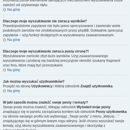
Rozmieszczenie elementów sterujących mechanizmem wyszukiwania może
zależeć od używanego stylu.
Na górę
Dlaczego moje wyszukiwanie nie zwraca wyników?
Prawdopodobnie zapytanie nie było jasno sprecyzowane i zawierało wiele
podobnych zwrotów nie zindeksowanych przez phpBB. Dokładnie sprecyzuj
zapytanie – użyj funkcji dostępnych w wyszukiwaniu zaawansowanym.
Na górę
Dlaczego moje wyszukiwanie zwraca pustą stronę?!
Wyszukiwanie zwróciło zbyt dużo wyników. Użyj zaawansowanego
wyszukiwania i postaraj się bardziej precyzyjnie określić szukany fragment
oraz fora, które mają być przeszukane.
Na górę
Jak można wyszukać użytkowników?
Przejdź na stronę
Użytkownicy
i kliknij odnośnik
Znajdź użytkownika
.
Na górę
W jaki sposób można znaleźć swoje posty i tematy?
Swoje posty można znaleźć, klikając odnośnik
Wyświetl moje posty
znajdujący się w panelu zarządzania kontem lub odnośnik
Posty użytkownika
na stronie swojego profilu lub wybierając „Twoje posty” z menu „Więcej…”
znajdującego się w górnym lewym rogu witryny. Jeśli chcesz wyszukać swoje
tematy, użyj strony wyszukiwania zaawansowanego i skorzystaj z