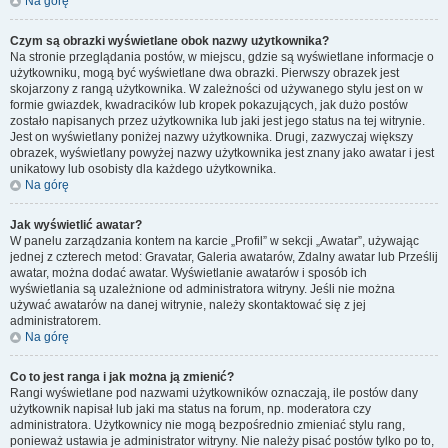
Na górę
Czym są obrazki wyświetlane obok nazwy użytkownika?
Na stronie przeglądania postów, w miejscu, gdzie są wyświetlane informacje o
użytkowniku, mogą być wyświetlane dwa obrazki. Pierwszy obrazek jest
skojarzony z rangą użytkownika. W zależności od używanego stylu jest on w
formie gwiazdek, kwadracików lub kropek pokazujących, jak dużo postów
zostało napisanych przez użytkownika lub jaki jest jego status na tej witrynie.
Jest on wyświetlany poniżej nazwy użytkownika. Drugi, zazwyczaj większy
obrazek, wyświetlany powyżej nazwy użytkownika jest znany jako awatar i jest
unikatowy lub osobisty dla każdego użytkownika.
Na górę
Jak wyświetlić awatar?
W panelu zarządzania kontem na karcie „Profil” w sekcji „Awatar”, używając
jednej z czterech metod: Gravatar, Galeria awatarów, Zdalny awatar lub Prześlij
awatar, można dodać awatar. Wyświetlanie awatarów i sposób ich
wyświetlania są uzależnione od administratora witryny. Jeśli nie można
używać awatarów na danej witrynie, należy skontaktować się z jej
administratorem.
Na górę
Co to jest ranga i jak można ją zmienić?
Rangi wyświetlane pod nazwami użytkowników oznaczają, ile postów dany
użytkownik napisał lub jaki ma status na forum, np. moderatora czy
administratora. Użytkownicy nie mogą bezpośrednio zmieniać stylu rang,
ponieważ ustawia je administrator witryny. Nie należy pisać postów tylko po to,