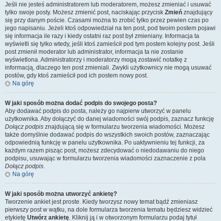
Jeśli nie jesteś administratorem lub moderatorem, możesz zmieniać i usuwać
tylko swoje posty. Możesz zmienić post, naciskając przycisk
Zmień
znajdujący
się przy danym poście. Czasami można to zrobić tylko przez pewien czas po
jego napisaniu. Jeżeli ktoś odpowiedział na ten post, pod twoim postem pojawi
się informacja ile razy i kiedy ostatni raz post był zmieniany. Informacja ta
wyświetli się tylko wtedy, jeśli ktoś zamieścił pod tym postem kolejny post. Jeśli
post zmienił moderator lub administrator, informacja ta nie zostanie
wyświetlona. Administratorzy i moderatorzy mogą zostawić notatkę z
informacją, dlaczego ten post zmieniali. Zwykli użytkownicy nie mogą usuwać
postów, gdy ktoś zamieścił pod ich postem nowy post.
Na górę
W jaki sposób można dodać podpis do swojego posta?
Aby dodawać podpis do posta, należy go najpierw utworzyć w panelu
użytkownika. Aby dołączyć do danej wiadomości swój podpis, zaznacz funkcję
Dołącz podpis
znajdującą się w formularzu tworzenia wiadomości. Możesz
także domyślnie dodawać podpis do wszystkich swoich postów, zaznaczając
odpowiednią funkcję w panelu użytkownika. Po uaktywnieniu tej funkcji, za
każdym razem pisząc post, możesz zdecydować o niedodawaniu do niego
podpisu, usuwając w formularzu tworzenia wiadomości zaznaczenie z pola
Dołącz podpis
.
Na górę
W jaki sposób można utworzyć ankietę?
Tworzenie ankiet jest proste. Kiedy tworzysz nowy temat bądź zmieniasz
pierwszy post w wątku, na dole formularza tworzenia tematu będziesz widzieć
etykietę
Utwórz ankietę
. Kliknij ją i w otworzonym formularzu podaj tytuł