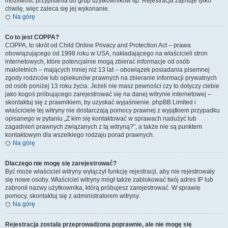
możliwość przypisania do grup użytkowników itp. Rejestracja zajmuje tylko
chwilę, więc zaleca się jej wykonanie.
Na górę
Co to jest COPPA?
COPPA, to skrót od Child Online Privacy and Protection Act – prawa
obowiązującego od 1998 roku w USA, nakładającego na właścicieli stron
internetowych, które potencjalnie mogą zbierać informacje od osób
małoletnich – mających mniej niż 13 lat – obowiązek posiadania pisemnej
zgody rodziców lub opiekunów prawnych na zbieranie informacji prywatnych
od osób poniżej 13 roku życia. Jeżeli nie masz pewności czy to dotyczy ciebie
jako kogoś próbującego zarejestrować się na danej witrynie internetowej –
skontaktuj się z prawnikiem, by uzyskać wyjaśnienie. phpBB Limited i
właściciele tej witryny nie dostarczają pomocy prawnej z wyjątkiem przypadku
opisanego w pytaniu „Z kim się kontaktować w sprawach nadużyć lub
zagadnień prawnych związanych z tą witryną?”, a także nie są punktem
kontaktowym dla wszelkiego rodzaju porad prawnych.
Na górę
Dlaczego nie mogę się zarejestrować?
Być może właściciel witryny wyłączył funkcję rejestracji, aby nie rejestrowały
się nowe osoby. Właściciel witryny mógł także zablokować twój adres IP lub
zabronił nazwy użytkownika, którą próbujesz zarejestrować. W sprawie
pomocy, skontaktuj się z administratorem witryny.
Na górę
Rejestracja została przeprowadzona poprawnie, ale nie mogę się