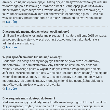
ankiety i co najmniej dwie opcje. Każdą opcję należy wpisać w nowym wierszu
widocznego pola tekstowego. Możesz określić liczbę opcji, jakie użytkownik
może wybrać, wyznaczyć czas trwania ankiety (0 – bez limitu czasowego), a
także umożliwić użytkownikom zmianę wcześniej oddanego głosu. Jeśli nie
widzisz etykiety, prawdopodobnie nie masz uprawnień do tworzenia ankiet.
Na górę
Dlaczego nie można dodać więcej opcji ankiety?
Limit opcji w ankiecie jest ustalany przez administratora witryny. Jeśli uważasz,
że potrzebujesz wstawić więcej opcji niż dozwolony limit, skontaktuj się z
administratorem witryny.
Na górę
W jaki sposób zmienić lub usunąć ankietę?
Podobnie, jak posty, ankiety mogą być zmieniane tylko przez ich autorów,
moderatorów lub administratorów. Aby zmienić ankietę, należy dokonać
zmiany pierwszego posta w wątku, z którym zawsze związana jest ankieta.
Jeśli nikt jeszcze nie oddał głosu w ankiecie, jej autor może usunąć ankietę lub
zmienić jej opcje. Jednakże, jeśli w ankiecie zostały już oddane głosy, tylko
moderatorzy lub administratorzy mogą ją zmienić, lub usunąć. Zapobiega to
modyfikowaniu ankiety w czasie jej trwania.
Na górę
Dlaczego nie mam dostępu do forum?
Niektóre fora mogą być dostępne tylko dla określonych grup lub użytkowników.
Aby przeglądać, czytać, pisać na nich lub wykonywać inne operacje, musisz