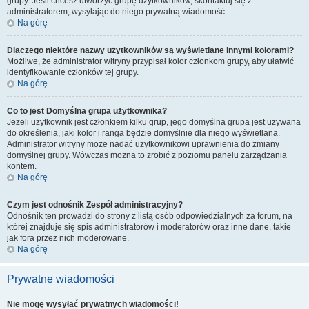
grupy. Jeśli chcesz utworzyć grupę użytkowników, skontaktuj się z
administratorem, wysyłając do niego prywatną wiadomość.
Na górę
Dlaczego niektóre nazwy użytkowników są wyświetlane innymi kolorami?
Możliwe, że administrator witryny przypisał kolor członkom grupy, aby ułatwić
identyfikowanie członków tej grupy.
Na górę
Co to jest
Domyślna grupa użytkownika
?
Jeżeli użytkownik jest członkiem kilku grup, jego domyślna grupa jest używana
do określenia, jaki kolor i ranga będzie domyślnie dla niego wyświetlana.
Administrator witryny może nadać użytkownikowi uprawnienia do zmiany
domyślnej grupy. Wówczas można to zrobić z poziomu panelu zarządzania
kontem.
Na górę
Czym jest odnośnik
Zespół administracyjny
?
Odnośnik ten prowadzi do strony z listą osób odpowiedzialnych za forum, na
której znajduje się spis administratorów i moderatorów oraz inne dane, takie
jak fora przez nich moderowane.
Na górę
Prywatne wiadomości
Nie mogę wysyłać prywatnych wiadomości!