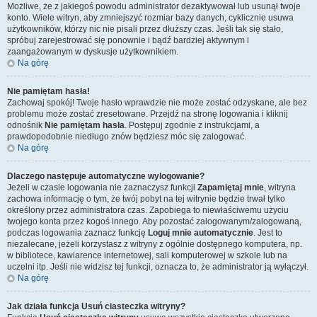
Możliwe, że z jakiegoś powodu administrator dezaktywował lub usunął twoje
konto. Wiele witryn, aby zmniejszyć rozmiar bazy danych, cyklicznie usuwa
użytkowników, którzy nic nie pisali przez dłuższy czas. Jeśli tak się stało,
spróbuj zarejestrować się ponownie i bądź bardziej aktywnym i
zaangażowanym w dyskusje użytkownikiem.
Na górę
Nie pamiętam hasła!
Zachowaj spokój! Twoje hasło wprawdzie nie może zostać odzyskane, ale bez
problemu może zostać zresetowane. Przejdź na stronę logowania i kliknij
odnośnik
Nie pamiętam hasła
. Postępuj zgodnie z instrukcjami, a
prawdopodobnie niedługo znów będziesz móc się zalogować.
Na górę
Dlaczego następuje automatyczne wylogowanie?
Jeżeli w czasie logowania nie zaznaczysz funkcji
Zapamiętaj mnie
, witryna
zachowa informację o tym, że twój pobyt na tej witrynie będzie trwał tylko
określony przez administratora czas. Zapobiega to niewłaściwemu użyciu
twojego konta przez kogoś innego. Aby pozostać zalogowanym/zalogowaną,
podczas logowania zaznacz funkcję
Loguj mnie automatycznie
. Jest to
niezalecane, jeżeli korzystasz z witryny z ogólnie dostępnego komputera, np.
w bibliotece, kawiarence internetowej, sali komputerowej w szkole lub na
uczelni itp. Jeśli nie widzisz tej funkcji, oznacza to, że administrator ją wyłączył.
Na górę
Jak działa funkcja
Usuń ciasteczka witryny
?