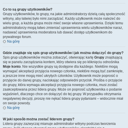
Co to są grupy użytkowników?
Grupy użytkowników, to grupy, na jakie administratorzy dzielą całą społeczność
witryny, aby łatwiej było nimi zarządzać. Każdy użytkownik może należeć do
wielu grup, a każda grupa może mieć swoje własne uprawnienia. Dzięki temu
administratorzy mogą łatwo zmieniać uprawnienia wielu użytkowników naraz,
nadawać uprawnienia moderatora lub dawać dostęp użytkownikom do
prywatnego forum.
Na górę
Gdzie znajduje się spis grup użytkowników i jak można dołączyć do grupy?
Spis grup użytkowników można zobaczyć, otwierając kartę
Grupy
znajdującą
się w panelu zarządzania kontem, który otwiera się po kliknięciu odnośnika
Moje konto
. Nie wszystkie grupy są dostępne dla każdego. Niektóre mogą
wymagać akceptacji przyjęcia nowego członka, niektóre mogą być zamknięte,
a jeszcze inne mogą mieć ukrytych członków. Użytkownik może poprosić o
przyjęcie do danej grupy, naciskając odpowiedni przycisk. Prośba o przyjęcie
do grupy, która wymaga akceptacji przyjęcia nowego członka, musi zostać
zaakceptowana przez lidera grupy. Może on poprosić użytkownika o podanie
wyjaśnień, dlaczego chce on dołączyć do tej grupy. W przypadku otrzymania
negatywnej decyzji, proszę nie nękać lidera grupy pytaniami – widocznie miał
on swoje powody.
Na górę
W jaki sposób można zostać liderem grupy?
Lidera grupy zazwyczaj mianuje administrator witryny podczas tworzenia