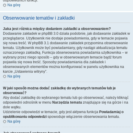
odpowiednich funkcji.
Na górę
Obserwowanie tematów i zakładki
Jaka jest różnica między dodaniem zakładki a obserwowaniem?
Dodawanie zakładek w phpBB 3.0 działa podobnie, jak dodawanie zakładek w
przeglądarce. Użytkownik nie dostaje powiadomienia, gdy w temacie pojawia
się nowa treść. W phpBB 3.1 dodawanie zakładek przypomina obserwowanie
tematu. Użytkownik może być powiadamiany, gdy nastąpi aktualizacja tematu
oznaczonego zakładką. Funkcja obserwowania powiadamia użytkownika – w
wybrany przez niego sposób – gdy w obserwowanym temacie bądź forum
pojawiła się nowa treść. Sposoby powiadamiania dla zakładek i
obserwowanych elementów można konfigurować w panelu użytkownika na
karcie „Ustawienia witryny”.
Na górę
W jaki sposób można dodać zakładkę do wybranych tematów lub je
obserwować?
Aby dodać zakładkę do wybranego tematu lub go obserwować, należy kliknąć
odpowiedni odnośnik w menu
Narzędzia tematu
znajdujące się na górze i na
dole wątku.
Udzielenie odpowiedzi w temacie, gdy jest aktywna funkcja
Powiadamiaj o
opublikowaniu odpowiedzi
spowoduje włączenie obserwowania tematu.
Na górę