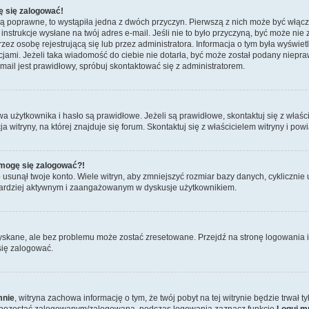
ę się zalogować!
są poprawne, to wystąpiła jedna z dwóch przyczyn. Pierwszą z nich może być włącz
nstrukcje wysłane na twój adres e-mail. Jeśli nie to było przyczyną, być może nie 
 osobę rejestrującą się lub przez administratora. Informacja o tym była wyświetlo
kcjami. Jeżeli taka wiadomość do ciebie nie dotarła, być może został podany niep
mail jest prawidłowy, spróbuj skontaktować się z administratorem.
żytkownika i hasło są prawidłowe. Jeżeli są prawidłowe, skontaktuj się z właścici
itryny, na której znajduje się forum. Skontaktuj się z właścicielem witryny i po
e mogę się zalogować?!
sunął twoje konto. Wiele witryn, aby zmniejszyć rozmiar bazy danych, cyklicznie u
dź bardziej aktywnym i zaangażowanym w dyskusje użytkownikiem.
skane, ale bez problemu może zostać zresetowane. Przejdź na stronę logowania i 
się zalogować.
mnie
, witryna zachowa informację o tym, że twój pobyt na tej witrynie będzie trwał 
y pozostać zalogowanym/zalogowaną, podczas logowania zaznacz funkcję
Loguj m