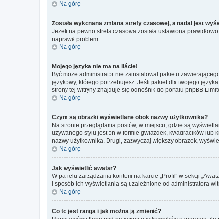
Na górę
Została wykonana zmiana strefy czasowej, a nadal jest wyś
Jeżeli na pewno strefa czasowa została ustawiona prawidłowo, 
naprawił problem.
Na górę
Mojego języka nie ma na liście!
Być może administrator nie zainstalował pakietu zawierającego
językowy, którego potrzebujesz. Jeśli pakiet dla twojego język
strony tej witryny znajduje się odnośnik do portalu phpBB Limit
Na górę
Czym są obrazki wyświetlane obok nazwy użytkownika?
Na stronie przeglądania postów, w miejscu, gdzie są wyświetl
używanego stylu jest on w formie gwiazdek, kwadracików lub kro
nazwy użytkownika. Drugi, zazwyczaj większy obrazek, wyświet
Na górę
Jak wyświetlić awatar?
W panelu zarządzania kontem na karcie „Profil” w sekcji „Awat
i sposób ich wyświetlania są uzależnione od administratora wit
Na górę
Co to jest ranga i jak można ją zmienić?
Rangi wyświetlane pod nazwami użytkowników oznaczają, ile po