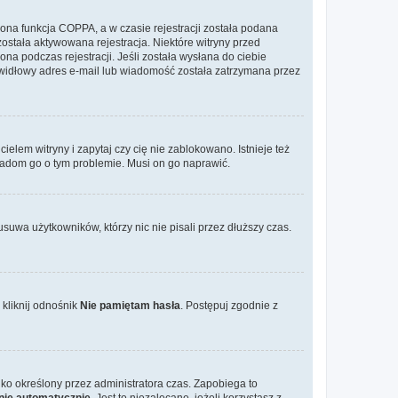
ona funkcja COPPA, a w czasie rejestracji została podana
została aktywowana rejestracja. Niektóre witryny przed
na podczas rejestracji. Jeśli została wysłana do ciebie
rawidłowy adres e-mail lub wiadomość została zatrzymana przez
elem witryny i zapytaj czy cię nie zablokowano. Istnieje też
wiadom go o tym problemie. Musi on go naprawić.
suwa użytkowników, którzy nic nie pisali przez dłuższy czas.
kliknij odnośnik
Nie pamiętam hasła
. Postępuj zgodnie z
tylko określony przez administratora czas. Zapobiega to
nie automatycznie
. Jest to niezalecane, jeżeli korzystasz z