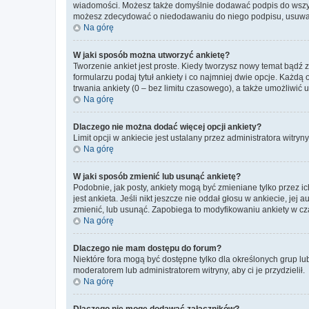
wiadomości. Możesz także domyślnie dodawać podpis do wszyst
możesz zdecydować o niedodawaniu do niego podpisu, usuwaj
Na górę
W jaki sposób można utworzyć ankietę?
Tworzenie ankiet jest proste. Kiedy tworzysz nowy temat bądź 
formularzu podaj tytuł ankiety i co najmniej dwie opcje. Każ
trwania ankiety (0 – bez limitu czasowego), a także umożliwić
Na górę
Dlaczego nie można dodać więcej opcji ankiety?
Limit opcji w ankiecie jest ustalany przez administratora witryn
Na górę
W jaki sposób zmienić lub usunąć ankietę?
Podobnie, jak posty, ankiety mogą być zmieniane tylko przez 
jest ankieta. Jeśli nikt jeszcze nie oddał głosu w ankiecie, jej
zmienić, lub usunąć. Zapobiega to modyfikowaniu ankiety w cza
Na górę
Dlaczego nie mam dostępu do forum?
Niektóre fora mogą być dostępne tylko dla określonych grup lu
moderatorem lub administratorem witryny, aby ci je przydzielił.
Na górę
Dlaczego nie mogę dodawać załączników?