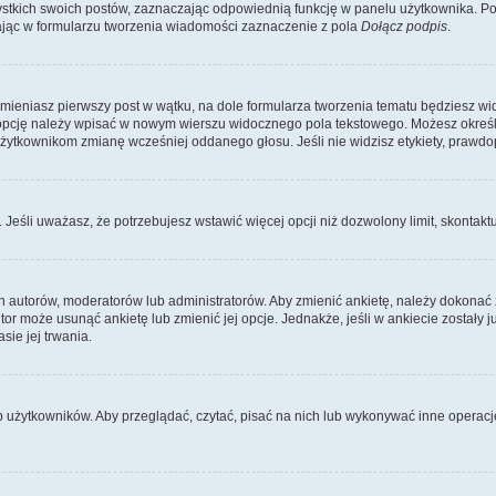
kich swoich postów, zaznaczając odpowiednią funkcję w panelu użytkownika. Po u
ąc w formularzu tworzenia wiadomości zaznaczenie z pola
Dołącz podpis
.
zmieniasz pierwszy post w wątku, na dole formularza tworzenia tematu będziesz wi
dą opcję należy wpisać w nowym wierszu widocznego pola tekstowego. Możesz określ
 użytkownikom zmianę wcześniej oddanego głosu. Jeśli nie widzisz etykiety, praw
y. Jeśli uważasz, że potrzebujesz wstawić więcej opcji niż dozwolony limit, skontaktu
ich autorów, moderatorów lub administratorów. Aby zmienić ankietę, należy dokon
 autor może usunąć ankietę lub zmienić jej opcje. Jednakże, jeśli w ankiecie zostały
sie jej trwania.
b użytkowników. Aby przeglądać, czytać, pisać na nich lub wykonywać inne operac