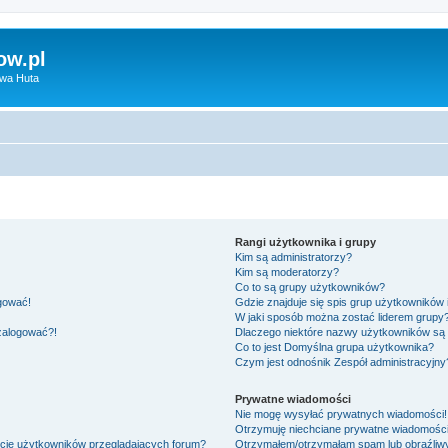
ow.pl
owa Huta
Rangi użytkownika i grupy
Kim są administratorzy?
Kim są moderatorzy?
Co to są grupy użytkowników?
ogować!
Gdzie znajduje się spis grup użytkowników
W jaki sposób można zostać liderem grupy
 zalogować?!
Dlaczego niektóre nazwy użytkowników są 
Co to jest
Domyślna grupa użytkownika
?
Czym jest odnośnik
Zespół administracyjny
Prywatne wiadomości
Nie mogę wysyłać prywatnych wiadomości!
Otrzymuję niechciane prywatne wiadomości
ście użytkowników przeglądających forum?
Otrzymałem/otrzymałam spam lub obraźliwy 