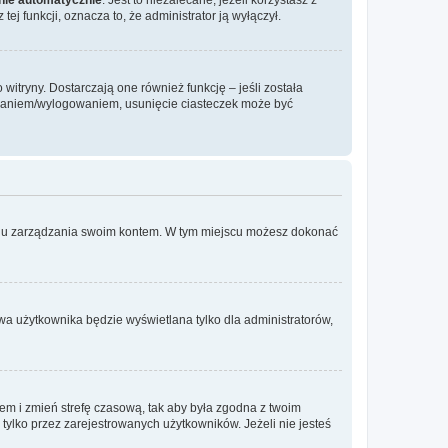
ej funkcji, oznacza to, że administrator ją wyłączył.
itryny. Dostarczają one również funkcję – jeśli została
gowaniem/wylogowaniem, usunięcie ciasteczek może być
anelu zarządzania swoim kontem. W tym miejscu możesz dokonać
wa użytkownika będzie wyświetlana tylko dla administratorów,
ontem i zmień strefę czasową, tak aby była zgodna z twoim
tylko przez zarejestrowanych użytkowników. Jeżeli nie jesteś