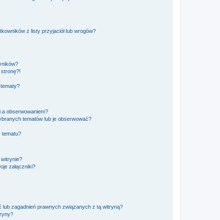
owników z listy przyjaciół lub wrogów?
yników?
stronę?!
 tematy?
ki a obserwowaniem?
ybranych tematów lub je obserwować?
, tematu?
 witrynie?
je załączniki?
 lub zagadnień prawnych związanych z tą witryną?
tryny?