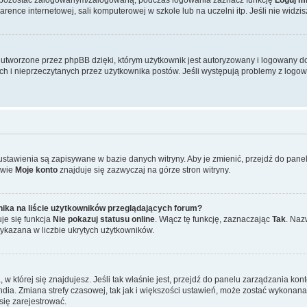
ence internetowej, sali komputerowej w szkole lub na uczelni itp. Jeśli nie widzisz t
tworzone przez phpBB dzięki, którym użytkownik jest autoryzowany i logowany do w
ych i nieprzeczytanych przez użytkownika postów. Jeśli występują problemy z lo
 ustawienia są zapisywane w bazie danych witryny. Aby je zmienić, przejdź do p
zwie
Moje konto
znajduje się zazwyczaj na górze stron witryny.
ika na liście użytkowników przeglądających forum?
je się funkcja
Nie pokazuj statusu online
. Włącz tę funkcję, zaznaczając
Tak
. Naz
wykazana w liczbie ukrytych użytkowników.
ta, w której się znajdujesz. Jeśli tak właśnie jest, przejdź do panelu zarządzania k
dia. Zmiana strefy czasowej, tak jak i większości ustawień, może zostać wykonana 
się zarejestrować.