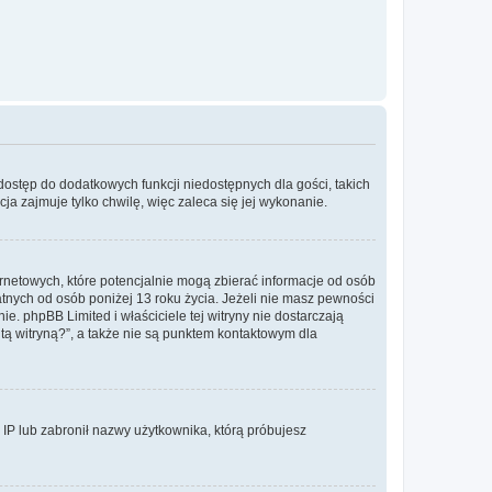
 dostęp do dodatkowych funkcji niedostępnych dla gości, takich
a zajmuje tylko chwilę, więc zaleca się jej wykonanie.
ernetowych, które potencjalnie mogą zbierać informacje od osób
tnych od osób poniżej 13 roku życia. Jeżeli nie masz pewności
e. phpBB Limited i właściciele tej witryny nie dostarczają
ą witryną?”, a także nie są punktem kontaktowym dla
s IP lub zabronił nazwy użytkownika, którą próbujesz