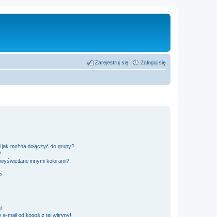
Zarejestruj się
Zaloguj się
 i jak można dołączyć do grupy?
?
wyświetlane innymi kolorami?
?
!
e-mail od kogoś z tej witryny!