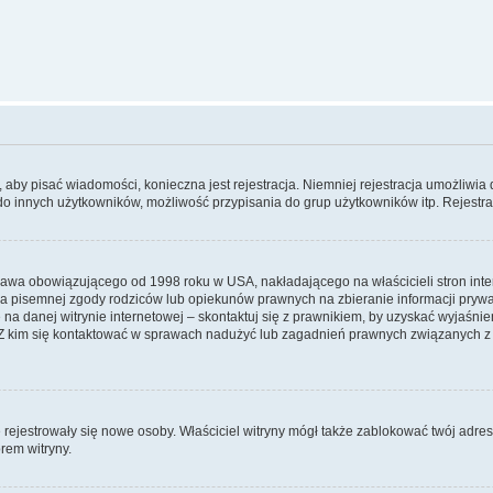
y, aby pisać wiadomości, konieczna jest rejestracja. Niemniej rejestracja umożliwia
do innych użytkowników, możliwość przypisania do grup użytkowników itp. Rejestracj
prawa obowiązującego od 1998 roku w USA, nakładającego na właścicieli stron int
ia pisemnej zgody rodziców lub opiekunów prawnych na zbieranie informacji prywa
na danej witrynie internetowej – skontaktuj się z prawnikiem, by uzyskać wyjaśnieni
 kim się kontaktować w sprawach nadużyć lub zagadnień prawnych związanych z t
ie rejestrowały się nowe osoby. Właściciel witryny mógł także zablokować twój adre
rem witryny.