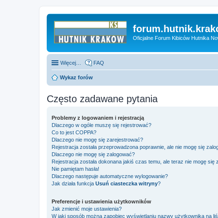
forum.hutnik.krak
Oficjalne Forum Kibiców Hutnika N
Więcej…
FAQ
Wykaz forów
Często zadawane pytania
Problemy z logowaniem i rejestracją
Dlaczego w ogóle muszę się rejestrować?
Co to jest COPPA?
Dlaczego nie mogę się zarejestrować?
Rejestracja została przeprowadzona poprawnie, ale nie mogę się zal
Dlaczego nie mogę się zalogować?
Rejestracja została dokonana jakiś czas temu, ale teraz nie mogę się
Nie pamiętam hasła!
Dlaczego następuje automatyczne wylogowanie?
Jak działa funkcja
Usuń ciasteczka witryny
?
Preferencje i ustawienia użytkowników
Jak zmienić moje ustawienia?
W jaki sposób można zapobiec wyświetlaniu nazwy użytkownika na li