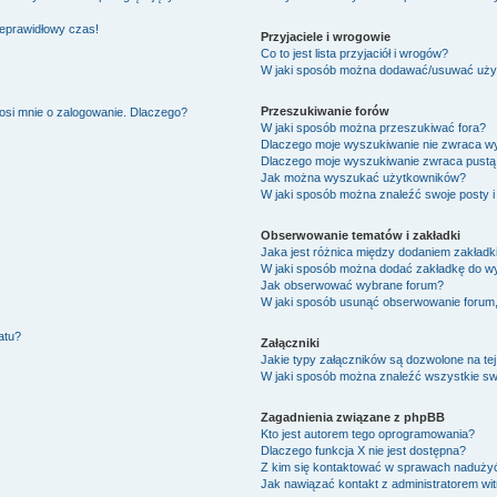
ieprawidłowy czas!
Przyjaciele i wrogowie
Co to jest lista przyjaciół i wrogów?
W jaki sposób można dodawać/usuwać użytk
Przeszukiwanie forów
osi mnie o zalogowanie. Dlaczego?
W jaki sposób można przeszukiwać fora?
Dlaczego moje wyszukiwanie nie zwraca w
Dlaczego moje wyszukiwanie zwraca pustą 
Jak można wyszukać użytkowników?
W jaki sposób można znaleźć swoje posty i
Obserwowanie tematów i zakładki
Jaka jest różnica między dodaniem zakład
W jaki sposób można dodać zakładkę do w
Jak obserwować wybrane forum?
W jaki sposób usunąć obserwowanie forum
atu?
Załączniki
Jakie typy załączników są dozwolone na tej
W jaki sposób można znaleźć wszystkie swo
Zagadnienia związane z phpBB
Kto jest autorem tego oprogramowania?
Dlaczego funkcja X nie jest dostępna?
Z kim się kontaktować w sprawach nadużyć
Jak nawiązać kontakt z administratorem wi