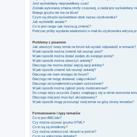
Jest wyświetlany nieprawidłowy czas!
Została wykonana zmiana strefy czasowej, a nadal jest wyświetlany n
Mojego języka nie ma na liście!
Czym są obrazki wyświetlane obok nazwy użytkownika?
Jak wyświetlić awatar?
Co to jest ranga i jak można ją zmienić?
Podczas próby wysłania wiadomości e-mail do użytkownika witryna pr
Problemy z pisaniem
Jak utworzyć nowy temat na forum lub wysłać odpowiedź w temacie?
W jaki sposób można zmienić lub usunąć post?
W jaki sposób można dodać podpis do swojego posta?
W jaki sposób można utworzyć ankietę?
Dlaczego nie można dodać więcej opcji ankiety?
W jaki sposób zmienić lub usunąć ankietę?
Dlaczego nie mam dostępu do forum?
Dlaczego nie mogę dodawać załączników?
Dlaczego otrzymałem/otrzymałam ostrzeżenie?
W jaki sposób można zgłosić posty moderatorowi?
Do czego służy przycisk
Zapisz
znajdujący się w oknie tworzenia tem
Dlaczego mój post musi być akceptowany?
W jaki sposób mogę przesunąć swój temat na górę strony tematów?
Formatowanie i typy tematów
Co to jest BBCode?
Czy można używać języka HTML?
Co to są są emotikony?
Czy można umieszczać obrazki w poście?
Co to są ogłoszenia globalne?