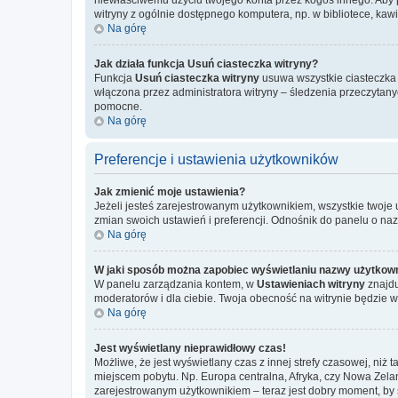
witryny z ogólnie dostępnego komputera, np. w bibliotece, kawiar
Na górę
Jak działa funkcja
Usuń ciasteczka witryny
?
Funkcja
Usuń ciasteczka witryny
usuwa wszystkie ciasteczka u
włączona przez administratora witryny – śledzenia przeczytan
pomocne.
Na górę
Preferencje i ustawienia użytkowników
Jak zmienić moje ustawienia?
Jeżeli jesteś zarejestrowanym użytkownikiem, wszystkie twoje
zmian swoich ustawień i preferencji. Odnośnik do panelu o na
Na górę
W jaki sposób można zapobiec wyświetlaniu nazwy użytkown
W panelu zarządzania kontem, w
Ustawieniach witryny
znajdu
moderatorów i dla ciebie. Twoja obecność na witrynie będzie 
Na górę
Jest wyświetlany nieprawidłowy czas!
Możliwe, że jest wyświetlany czas z innej strefy czasowej, niż 
miejscem pobytu. Np. Europa centralna, Afryka, czy Nowa Zelan
zarejestrowanym użytkownikiem – teraz jest dobry moment, by 