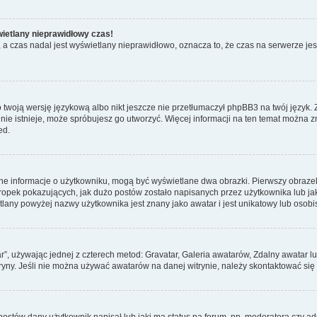
wietlany nieprawidłowy czas!
a czas nadal jest wyświetlany nieprawidłowo, oznacza to, że czas na serwerze jes
 twoją wersję językową albo nikt jeszcze nie przetłumaczył phpBB3 na twój język. 
a nie istnieje, może spróbujesz go utworzyć. Więcej informacji na ten temat można 
ed.
ane informacje o użytkowniku, mogą być wyświetlane dwa obrazki. Pierwszy obrazek
pek pokazujących, jak dużo postów zostało napisanych przez użytkownika lub jaki j
lany powyżej nazwy użytkownika jest znany jako awatar i jest unikatowy lub osobi
ar”, używając jednej z czterech metod: Gravatar, Galeria awatarów, Zdalny awatar 
ryny. Jeśli nie można używać awatarów na danej witrynie, należy skontaktować się 
stów dany użytkownik napisał lub jaki ma status na forum, np. moderatora czy a