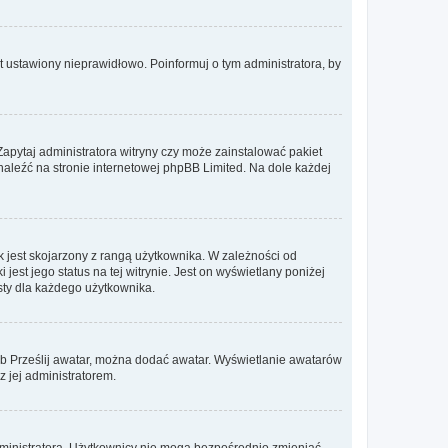
t ustawiony nieprawidłowo. Poinformuj o tym administratora, by
Zapytaj administratora witryny czy może zainstalować pakiet
znaleźć na stronie internetowej phpBB Limited. Na dole każdej
 jest skojarzony z rangą użytkownika. W zależności od
est jego status na tej witrynie. Jest on wyświetlany poniżej
sty dla każdego użytkownika.
lub Prześlij awatar, można dodać awatar. Wyświetlanie awatarów
z jej administratorem.
dministratora. Użytkownicy nie mogą bezpośrednio zmieniać