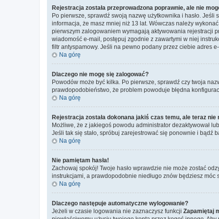
Rejestracja została przeprowadzona poprawnie, ale nie mog
Po pierwsze, sprawdź swoją nazwę użytkownika i hasło. Jeśli 
informacja, że masz mniej niż 13 lat. Wówczas należy wykonać i
pierwszym zalogowaniem wymagają aktywowania rejestracji przez
wiadomość e-mail, postępuj zgodnie z zawartymi w niej instru
filtr antyspamowy. Jeśli na pewno podany przez ciebie adres e-
Na górę
Dlaczego nie mogę się zalogować?
Powodów może być kilka. Po pierwsze, sprawdź czy twoja nazwa u
prawdopodobieństwo, że problem powoduje błędna konfiguracja w
Na górę
Rejestracja została dokonana jakiś czas temu, ale teraz ni
Możliwe, że z jakiegoś powodu administrator dezaktywował lub u
Jeśli tak się stało, spróbuj zarejestrować się ponownie i bą
Na górę
Nie pamiętam hasła!
Zachowaj spokój! Twoje hasło wprawdzie nie może zostać odzy
instrukcjami, a prawdopodobnie niedługo znów będziesz móc 
Na górę
Dlaczego następuje automatyczne wylogowanie?
Jeżeli w czasie logowania nie zaznaczysz funkcji
Zapamiętaj 
niewłaściwemu użyciu twojego konta przez kogoś innego. Ab