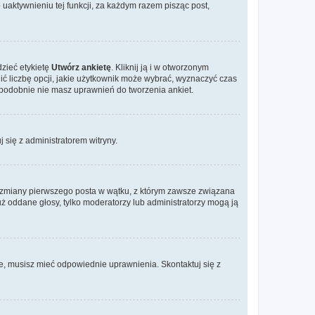
aktywnieniu tej funkcji, za każdym razem pisząc post,
dzieć etykietę
Utwórz ankietę
. Kliknij ją i w otworzonym
ić liczbę opcji, jakie użytkownik może wybrać, wyznaczyć czas
dopodobnie nie masz uprawnień do tworzenia ankiet.
j się z administratorem witryny.
ać zmiany pierwszego posta w wątku, z którym zawsze związana
 już oddane głosy, tylko moderatorzy lub administratorzy mogą ją
je, musisz mieć odpowiednie uprawnienia. Skontaktuj się z