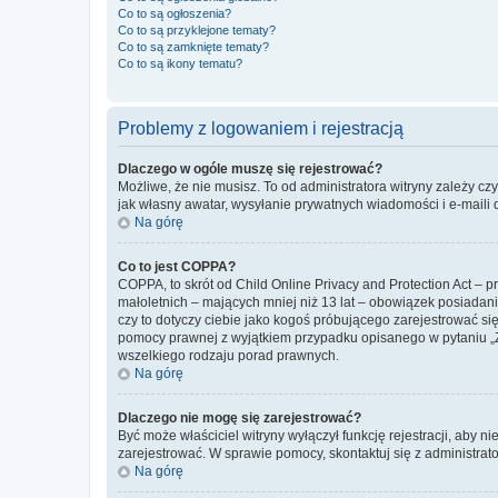
Co to są ogłoszenia?
Co to są przyklejone tematy?
Co to są zamknięte tematy?
Co to są ikony tematu?
Problemy z logowaniem i rejestracją
Dlaczego w ogóle muszę się rejestrować?
Możliwe, że nie musisz. To od administratora witryny zależy cz
jak własny awatar, wysyłanie prywatnych wiadomości i e-maili 
Na górę
Co to jest COPPA?
COPPA, to skrót od Child Online Privacy and Protection Act – 
małoletnich – mających mniej niż 13 lat – obowiązek posiadan
czy to dotyczy ciebie jako kogoś próbującego zarejestrować się 
pomocy prawnej z wyjątkiem przypadku opisanego w pytaniu „Z
wszelkiego rodzaju porad prawnych.
Na górę
Dlaczego nie mogę się zarejestrować?
Być może właściciel witryny wyłączył funkcję rejestracji, aby n
zarejestrować. W sprawie pomocy, skontaktuj się z administrato
Na górę