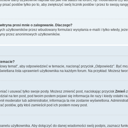
y pisać postów tylko po to, aby zwiększyć swój licznik postów i przez to swoją rangę
witryna prosi mnie o zalogowanie. Dlaczego?
ch użytkowników przez wbudowany formularz wysyłania e-maili i tylko wtedy, jeżeli
ryny przez anonimowych użytkowników.
 temacie?
„Nowy temat”, aby odpowiedzieć w temacie, nacisnąć przycisk „Odpowiedz”. Być mo
wyświetlana lista uprawnień użytkownika na każdym forum. Na przykład: Możesz two
niać i usuwać tylko swoje posty. Możesz zmienić post, naciskając przycisk
Zmień
z
iał na ten post, pod twoim postem pojawi się informacja ile razy i kiedy ostatni raz
ienił moderator lub administrator, informacja ta nie zostanie wyświetlona. Administr
ać postów, gdy ktoś zamieścił pod ich postem nowy post.
panelu użytkownika. Aby dołączyć do danej wiadomości swój podpis, zaznacz funk