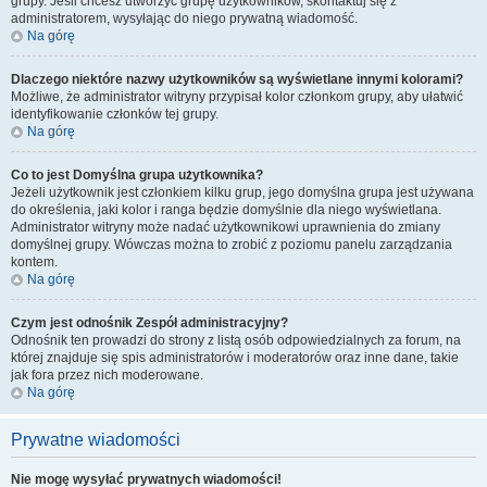
grupy. Jeśli chcesz utworzyć grupę użytkowników, skontaktuj się z
administratorem, wysyłając do niego prywatną wiadomość.
Na górę
Dlaczego niektóre nazwy użytkowników są wyświetlane innymi kolorami?
Możliwe, że administrator witryny przypisał kolor członkom grupy, aby ułatwić
identyfikowanie członków tej grupy.
Na górę
Co to jest
Domyślna grupa użytkownika
?
Jeżeli użytkownik jest członkiem kilku grup, jego domyślna grupa jest używana
do określenia, jaki kolor i ranga będzie domyślnie dla niego wyświetlana.
Administrator witryny może nadać użytkownikowi uprawnienia do zmiany
domyślnej grupy. Wówczas można to zrobić z poziomu panelu zarządzania
kontem.
Na górę
Czym jest odnośnik
Zespół administracyjny
?
Odnośnik ten prowadzi do strony z listą osób odpowiedzialnych za forum, na
której znajduje się spis administratorów i moderatorów oraz inne dane, takie
jak fora przez nich moderowane.
Na górę
Prywatne wiadomości
Nie mogę wysyłać prywatnych wiadomości!