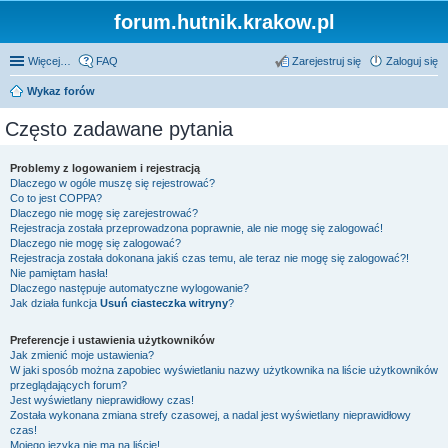
forum.hutnik.krakow.pl
Więcej…
FAQ
Zarejestruj się
Zaloguj się
Wykaz forów
Często zadawane pytania
Problemy z logowaniem i rejestracją
Dlaczego w ogóle muszę się rejestrować?
Co to jest COPPA?
Dlaczego nie mogę się zarejestrować?
Rejestracja została przeprowadzona poprawnie, ale nie mogę się zalogować!
Dlaczego nie mogę się zalogować?
Rejestracja została dokonana jakiś czas temu, ale teraz nie mogę się zalogować?!
Nie pamiętam hasła!
Dlaczego następuje automatyczne wylogowanie?
Jak działa funkcja
Usuń ciasteczka witryny
?
Preferencje i ustawienia użytkowników
Jak zmienić moje ustawienia?
W jaki sposób można zapobiec wyświetlaniu nazwy użytkownika na liście użytkowników
przeglądających forum?
Jest wyświetlany nieprawidłowy czas!
Została wykonana zmiana strefy czasowej, a nadal jest wyświetlany nieprawidłowy
czas!
Mojego języka nie ma na liście!