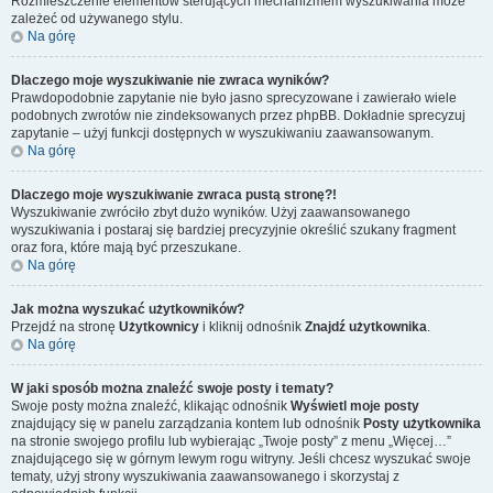
Rozmieszczenie elementów sterujących mechanizmem wyszukiwania może
zależeć od używanego stylu.
Na górę
Dlaczego moje wyszukiwanie nie zwraca wyników?
Prawdopodobnie zapytanie nie było jasno sprecyzowane i zawierało wiele
podobnych zwrotów nie zindeksowanych przez phpBB. Dokładnie sprecyzuj
zapytanie – użyj funkcji dostępnych w wyszukiwaniu zaawansowanym.
Na górę
Dlaczego moje wyszukiwanie zwraca pustą stronę?!
Wyszukiwanie zwróciło zbyt dużo wyników. Użyj zaawansowanego
wyszukiwania i postaraj się bardziej precyzyjnie określić szukany fragment
oraz fora, które mają być przeszukane.
Na górę
Jak można wyszukać użytkowników?
Przejdź na stronę
Użytkownicy
i kliknij odnośnik
Znajdź użytkownika
.
Na górę
W jaki sposób można znaleźć swoje posty i tematy?
Swoje posty można znaleźć, klikając odnośnik
Wyświetl moje posty
znajdujący się w panelu zarządzania kontem lub odnośnik
Posty użytkownika
na stronie swojego profilu lub wybierając „Twoje posty” z menu „Więcej…”
znajdującego się w górnym lewym rogu witryny. Jeśli chcesz wyszukać swoje
tematy, użyj strony wyszukiwania zaawansowanego i skorzystaj z