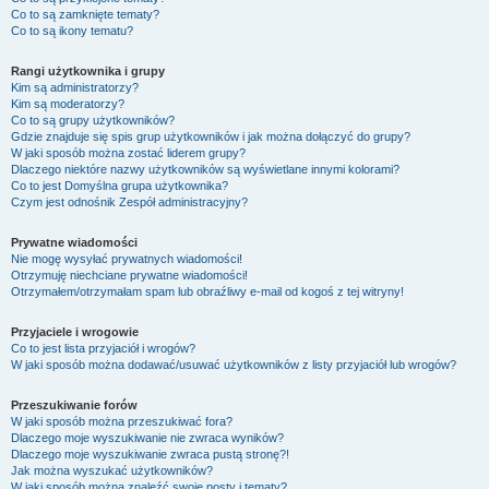
Co to są zamknięte tematy?
Co to są ikony tematu?
Rangi użytkownika i grupy
Kim są administratorzy?
Kim są moderatorzy?
Co to są grupy użytkowników?
Gdzie znajduje się spis grup użytkowników i jak można dołączyć do grupy?
W jaki sposób można zostać liderem grupy?
Dlaczego niektóre nazwy użytkowników są wyświetlane innymi kolorami?
Co to jest
Domyślna grupa użytkownika
?
Czym jest odnośnik
Zespół administracyjny
?
Prywatne wiadomości
Nie mogę wysyłać prywatnych wiadomości!
Otrzymuję niechciane prywatne wiadomości!
Otrzymałem/otrzymałam spam lub obraźliwy e-mail od kogoś z tej witryny!
Przyjaciele i wrogowie
Co to jest lista przyjaciół i wrogów?
W jaki sposób można dodawać/usuwać użytkowników z listy przyjaciół lub wrogów?
Przeszukiwanie forów
W jaki sposób można przeszukiwać fora?
Dlaczego moje wyszukiwanie nie zwraca wyników?
Dlaczego moje wyszukiwanie zwraca pustą stronę?!
Jak można wyszukać użytkowników?
W jaki sposób można znaleźć swoje posty i tematy?