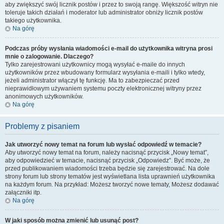
aby zwiększyć swój licznik postów i przez to swoją rangę. Większość witryn nie
toleruje takich działań i moderator lub administrator obniży licznik postów
takiego użytkownika.
Na górę
Podczas próby wysłania wiadomości e-mail do użytkownika witryna prosi
mnie o zalogowanie. Dlaczego?
Tylko zarejestrowani użytkownicy mogą wysyłać e-maile do innych
użytkowników przez wbudowany formularz wysyłania e-maili i tylko wtedy,
jeżeli administrator włączył tę funkcję. Ma to zabezpieczać przed
nieprawidłowym używaniem systemu poczty elektronicznej witryny przez
anonimowych użytkowników.
Na górę
Problemy z pisaniem
Jak utworzyć nowy temat na forum lub wysłać odpowiedź w temacie?
Aby utworzyć nowy temat na forum, należy nacisnąć przycisk „Nowy temat”,
aby odpowiedzieć w temacie, nacisnąć przycisk „Odpowiedz”. Być może, że
przed publikowaniem wiadomości trzeba będzie się zarejestrować. Na dole
strony forum lub strony tematów jest wyświetlana lista uprawnień użytkownika
na każdym forum. Na przykład: Możesz tworzyć nowe tematy, Możesz dodawać
załączniki itp.
Na górę
W jaki sposób można zmienić lub usunąć post?