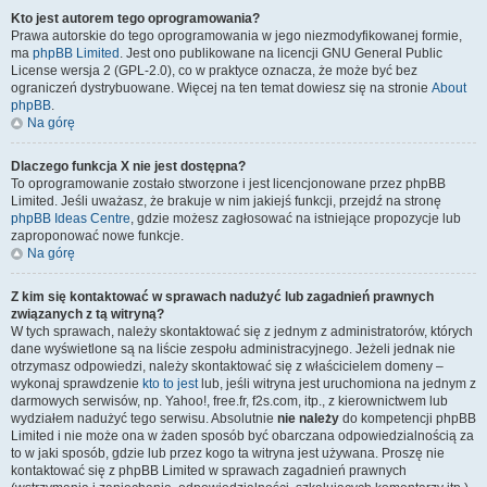
Kto jest autorem tego oprogramowania?
Prawa autorskie do tego oprogramowania w jego niezmodyfikowanej formie,
ma
phpBB Limited
. Jest ono publikowane na licencji GNU General Public
License wersja 2 (GPL-2.0), co w praktyce oznacza, że może być bez
ograniczeń dystrybuowane. Więcej na ten temat dowiesz się na stronie
About
phpBB
.
Na górę
Dlaczego funkcja X nie jest dostępna?
To oprogramowanie zostało stworzone i jest licencjonowane przez phpBB
Limited. Jeśli uważasz, że brakuje w nim jakiejś funkcji, przejdź na stronę
phpBB Ideas Centre
, gdzie możesz zagłosować na istniejące propozycje lub
zaproponować nowe funkcje.
Na górę
Z kim się kontaktować w sprawach nadużyć lub zagadnień prawnych
związanych z tą witryną?
W tych sprawach, należy skontaktować się z jednym z administratorów, których
dane wyświetlone są na liście zespołu administracyjnego. Jeżeli jednak nie
otrzymasz odpowiedzi, należy skontaktować się z właścicielem domeny –
wykonaj sprawdzenie
kto to jest
lub, jeśli witryna jest uruchomiona na jednym z
darmowych serwisów, np. Yahoo!, free.fr, f2s.com, itp., z kierownictwem lub
wydziałem nadużyć tego serwisu. Absolutnie
nie należy
do kompetencji phpBB
Limited i nie może ona w żaden sposób być obarczana odpowiedzialnością za
to w jaki sposób, gdzie lub przez kogo ta witryna jest używana. Proszę nie
kontaktować się z phpBB Limited w sprawach zagadnień prawnych