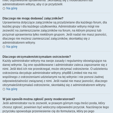
mieć odpowiednie uprawnienia. Skontaktuj się z moderatorem lub
administratorem witryny, aby ci je przydzielił.
Na górę
Dlaczego nie mogę dodawać załączników?
Uprawnienia dotyczące załączników są przydzielane dla każdego forum, dla
każdej grupy i dla każdego użytkownika. Administrator witryny mógł nie
zezwolić na zamieszczanie załączników na forum, na którym piszesz lub
przyznał uprawnienia tylko niektórym grupom. Jeśli nadal nie masz jasności,
dlaczego nie możesz zamieszczać załączników, skontaktuj się z
administratorem witryny.
Na górę
Dlaczego otrzymałem/otrzymałam ostrzeżenie?
Każdy administrator witryny ma swoje zasady i regulaminy obowiązujące na
danej witrynie. Są one opublikowane i administrator zaleca zapoznanie się z
nimi. Jeśli ktoś ich nie przestrzegał, może otrzymać ostrzeżenie. O udzieleniu
ostrzeżenia decyduje administrator witryny. phpBB Limited nie ma nic
wspólnego z ostrzeżeniami udzielanymi na tej witrynie i nie ponosi żadnej
odpowiedzialności związanej z nimi. Jeśli nadal nie masz jasności, dlaczego
otrzymałeś/otrzymałaś ostrzeżenie, skontaktuj się z administratorem witryny.
Na górę
W jaki sposób można zgłosić posty moderatorowi?
Jeśli administrator na to zezwolił, w prawym górnym rogu treści posta, który
chcesz zgłosić, powinien być widoczny odpowiedni przycisk. Naciśnięcie tego
przycisku spowoduje przeniesienie cię do formularza, który po jego