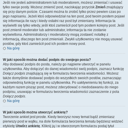
Jeśli nie jesteś administratorem lub moderatorem, możesz zmieniać i usuwać
tylko swoje posty. Możesz zmienić post, naciskając przycisk
Zmień
znajdujący
się przy danym poście. Czasami można to zrobić tylko przez pewien czas po
jego napisaniu. Jeżeli ktoś odpowiedział na ten post, pod twoim postem pojawi
się informacja ile razy i kiedy ostatni raz post był zmieniany. Informacja ta
wyświetli się tylko wtedy, jeśli ktoś zamieścił pod tym postem kolejny post. Jeśli
post zmienił moderator lub administrator, informacja ta nie zostanie
wyświetlona. Administratorzy i moderatorzy mogą zostawić notatkę z
informacją, dlaczego ten post zmieniali. Zwykli użytkownicy nie mogą usuwać
postów, gdy ktoś zamieścił pod ich postem nowy post.
Na górę
W jaki sposób można dodać podpis do swojego posta?
Aby dodawać podpis do posta, należy go najpierw utworzyć w panelu
użytkownika. Aby dołączyć do danej wiadomości swój podpis, zaznacz funkcję
Dołącz podpis
znajdującą się w formularzu tworzenia wiadomości. Możesz
także domyślnie dodawać podpis do wszystkich swoich postów, zaznaczając
odpowiednią funkcję w panelu użytkownika. Po uaktywnieniu tej funkcji, za
każdym razem pisząc post, możesz zdecydować o niedodawaniu do niego
podpisu, usuwając w formularzu tworzenia wiadomości zaznaczenie z pola
Dołącz podpis
.
Na górę
W jaki sposób można utworzyć ankietę?
Tworzenie ankiet jest proste. Kiedy tworzysz nowy temat bądź zmieniasz
pierwszy post w wątku, na dole formularza tworzenia tematu będziesz widzieć
etykietę
Utwórz ankietę
. Kliknij ją i w otworzonym formularzu podaj tytuł