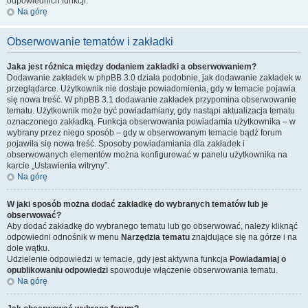
odpowiednich funkcji.
Na górę
Obserwowanie tematów i zakładki
Jaka jest różnica między dodaniem zakładki a obserwowaniem?
Dodawanie zakładek w phpBB 3.0 działa podobnie, jak dodawanie zakładek w
przeglądarce. Użytkownik nie dostaje powiadomienia, gdy w temacie pojawia
się nowa treść. W phpBB 3.1 dodawanie zakładek przypomina obserwowanie
tematu. Użytkownik może być powiadamiany, gdy nastąpi aktualizacja tematu
oznaczonego zakładką. Funkcja obserwowania powiadamia użytkownika – w
wybrany przez niego sposób – gdy w obserwowanym temacie bądź forum
pojawiła się nowa treść. Sposoby powiadamiania dla zakładek i
obserwowanych elementów można konfigurować w panelu użytkownika na
karcie „Ustawienia witryny”.
Na górę
W jaki sposób można dodać zakładkę do wybranych tematów lub je
obserwować?
Aby dodać zakładkę do wybranego tematu lub go obserwować, należy kliknąć
odpowiedni odnośnik w menu
Narzędzia tematu
znajdujące się na górze i na
dole wątku.
Udzielenie odpowiedzi w temacie, gdy jest aktywna funkcja
Powiadamiaj o
opublikowaniu odpowiedzi
spowoduje włączenie obserwowania tematu.
Na górę