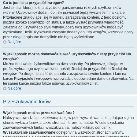
Co to jest lista przyjaciół i wrogów?
Jest to lista, którą można użyć do organizowania różnych użytkowników
witryny. Użytkownicy dodani do listy przyjaciół będą wyświetleni na karcie
Przyjaciele
znajdującej się w panelu zarządzania kontem. Z tego poziomu
można szybko sprawdzić ich status, a także wysłać prywatną wiadomość.
Zależnie od używanego stylu witryny, posty tych użytkowników mogą być
wyróżniane. Jeśli użytkownik zostanie dodany do listy wrogów, wszystkie posty
przez niego napisane domyślnie nie będą wyświetlane.
Na górę
W jaki sposób można dodawać/usuwać użytkowników z listy przyjaciół lub
wrogów?
Można dodawać użytkowników na dwa sposoby. Po pierwsze, klikając w
profilu wybranego użytkownika odnośnik
Dodaj do przyjaciół
lub
Dodaj do
wrogów
. Po drugie, przejść do panelu zarządzania swoim kontem i tam na
karcie
Przyjaciele i wrogowie
wprowadzić odpowiednie dane użytkownika. Na
tej samej karcie można także usuwać użytkowników z list.
Na górę
Przeszukiwanie forów
W jaki sposób można przeszukiwać fora?
Należy wprowadzić poszukiwaną frazę w pole wyszukiwania znajdujące się na
stronie wykazu forów, a także stronach forów i tematów. W celu uzyskania
zaawansowanych funkcji wyszukiwania, należy kliknąć odnośnik
Wyszukiwanie zaawansowane
dostępny na wszystkich stronach witryny.