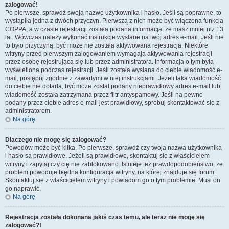
zalogować!
Po pierwsze, sprawdź swoją nazwę użytkownika i hasło. Jeśli są poprawne, to
wystąpiła jedna z dwóch przyczyn. Pierwszą z nich może być włączona funkcja
COPPA, a w czasie rejestracji została podana informacja, że masz mniej niż 13
lat. Wówczas należy wykonać instrukcje wysłane na twój adres e-mail. Jeśli nie
to było przyczyną, być może nie została aktywowana rejestracja. Niektóre
witryny przed pierwszym zalogowaniem wymagają aktywowania rejestracji
przez osobę rejestrującą się lub przez administratora. Informacja o tym była
wyświetlona podczas rejestracji. Jeśli została wysłana do ciebie wiadomość e-
mail, postępuj zgodnie z zawartymi w niej instrukcjami. Jeżeli taka wiadomość
do ciebie nie dotarła, być może został podany nieprawidłowy adres e-mail lub
wiadomość została zatrzymana przez filtr antyspamowy. Jeśli na pewno
podany przez ciebie adres e-mail jest prawidłowy, spróbuj skontaktować się z
administratorem.
Na górę
Dlaczego nie mogę się zalogować?
Powodów może być kilka. Po pierwsze, sprawdź czy twoja nazwa użytkownika
i hasło są prawidłowe. Jeżeli są prawidłowe, skontaktuj się z właścicielem
witryny i zapytaj czy cię nie zablokowano. Istnieje też prawdopodobieństwo, że
problem powoduje błędna konfiguracja witryny, na której znajduje się forum.
Skontaktuj się z właścicielem witryny i powiadom go o tym problemie. Musi on
go naprawić.
Na górę
Rejestracja została dokonana jakiś czas temu, ale teraz nie mogę się
zalogować?!