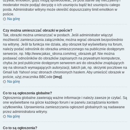
używać emotikon, gdyż mogą spowodować, że post stanie się nieczytelny i
moderator może podjąć decyzję o ich usunięciu bądź też usunięciu całego
posta. Administrator witryny może określić dopuszczalny limit emotikon w
poście.
Na górę
Czy można umieszczać obrazki w poście?
Tak, obrazki można umieszczać w postach. Jeśli administrator włączył
możliwość zamieszczania załączników, można wgrać obrazek bezpośrednio
na witrynę. Jeśli ta funkcja nie działa, aby obrazek był wyświetlany na forum,
należy podać odnośnik do obrazka umieszczonego na publicznie dostępnym
serwerze, np. http://www.jakas_strona.com/moj_obrazek.gif. Nie można
podawać odnośników do obrazków zapisanych na prywatnym komputerze,
chyba że jest publicznie dostępnym serwerem ani do obrazków znajdujących
się na stronach wymagających autoryzacji, takich jak, np. skrzynki pocztowe na
Gmail lub Yahoo! oraz stronach chronionych hasłem. Aby umieścić obrazek w
poście, użyj znacznika BBCode
[img]
.
Na górę
Co to są ogłoszenia globalne?
Ogłoszenia globalne zawierają ważne informacje i należy zawsze je czytać. Są
one wyświetlane na górze każdego forum i w panelu zarządzania kontem
użytkownika. Uprawnienia zamieszczania ogłoszeń globalnych są nadawane
przez administratora witryny.
Na górę
Co to są ogłoszenia?