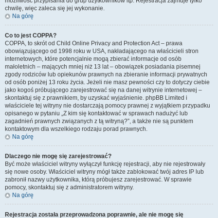
możliwość przypisania do grup użytkowników itp. Rejestracja zajmuje tylko
chwilę, więc zaleca się jej wykonanie.
Na górę
Co to jest COPPA?
COPPA, to skrót od Child Online Privacy and Protection Act – prawa
obowiązującego od 1998 roku w USA, nakładającego na właścicieli stron
internetowych, które potencjalnie mogą zbierać informacje od osób
małoletnich – mających mniej niż 13 lat – obowiązek posiadania pisemnej
zgody rodziców lub opiekunów prawnych na zbieranie informacji prywatnych
od osób poniżej 13 roku życia. Jeżeli nie masz pewności czy to dotyczy ciebie
jako kogoś próbującego zarejestrować się na danej witrynie internetowej –
skontaktuj się z prawnikiem, by uzyskać wyjaśnienie. phpBB Limited i
właściciele tej witryny nie dostarczają pomocy prawnej z wyjątkiem przypadku
opisanego w pytaniu „Z kim się kontaktować w sprawach nadużyć lub
zagadnień prawnych związanych z tą witryną?”, a także nie są punktem
kontaktowym dla wszelkiego rodzaju porad prawnych.
Na górę
Dlaczego nie mogę się zarejestrować?
Być może właściciel witryny wyłączył funkcję rejestracji, aby nie rejestrowały
się nowe osoby. Właściciel witryny mógł także zablokować twój adres IP lub
zabronił nazwy użytkownika, którą próbujesz zarejestrować. W sprawie
pomocy, skontaktuj się z administratorem witryny.
Na górę
Rejestracja została przeprowadzona poprawnie, ale nie mogę się