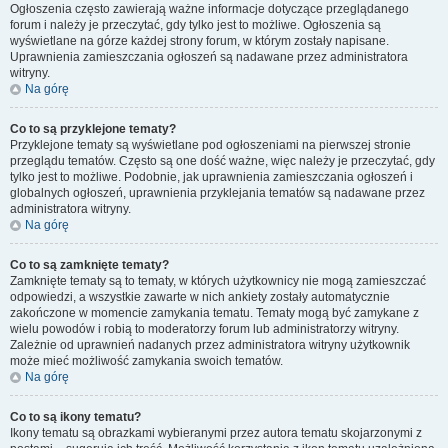
Ogłoszenia często zawierają ważne informacje dotyczące przeglądanego
forum i należy je przeczytać, gdy tylko jest to możliwe. Ogłoszenia są
wyświetlane na górze każdej strony forum, w którym zostały napisane.
Uprawnienia zamieszczania ogłoszeń są nadawane przez administratora
witryny.
Na górę
Co to są przyklejone tematy?
Przyklejone tematy są wyświetlane pod ogłoszeniami na pierwszej stronie
przeglądu tematów. Często są one dość ważne, więc należy je przeczytać, gdy
tylko jest to możliwe. Podobnie, jak uprawnienia zamieszczania ogłoszeń i
globalnych ogłoszeń, uprawnienia przyklejania tematów są nadawane przez
administratora witryny.
Na górę
Co to są zamknięte tematy?
Zamknięte tematy są to tematy, w których użytkownicy nie mogą zamieszczać
odpowiedzi, a wszystkie zawarte w nich ankiety zostały automatycznie
zakończone w momencie zamykania tematu. Tematy mogą być zamykane z
wielu powodów i robią to moderatorzy forum lub administratorzy witryny.
Zależnie od uprawnień nadanych przez administratora witryny użytkownik
może mieć możliwość zamykania swoich tematów.
Na górę
Co to są ikony tematu?
Ikony tematu są obrazkami wybieranymi przez autora tematu skojarzonymi z