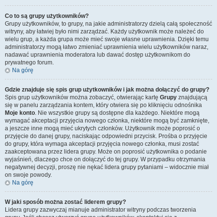
Co to są grupy użytkowników?
Grupy użytkowników, to grupy, na jakie administratorzy dzielą całą społeczność
witryny, aby łatwiej było nimi zarządzać. Każdy użytkownik może należeć do
wielu grup, a każda grupa może mieć swoje własne uprawnienia. Dzięki temu
administratorzy mogą łatwo zmieniać uprawnienia wielu użytkowników naraz,
nadawać uprawnienia moderatora lub dawać dostęp użytkownikom do
prywatnego forum.
Na górę
Gdzie znajduje się spis grup użytkowników i jak można dołączyć do grupy?
Spis grup użytkowników można zobaczyć, otwierając kartę
Grupy
znajdującą
się w panelu zarządzania kontem, który otwiera się po kliknięciu odnośnika
Moje konto
. Nie wszystkie grupy są dostępne dla każdego. Niektóre mogą
wymagać akceptacji przyjęcia nowego członka, niektóre mogą być zamknięte,
a jeszcze inne mogą mieć ukrytych członków. Użytkownik może poprosić o
przyjęcie do danej grupy, naciskając odpowiedni przycisk. Prośba o przyjęcie
do grupy, która wymaga akceptacji przyjęcia nowego członka, musi zostać
zaakceptowana przez lidera grupy. Może on poprosić użytkownika o podanie
wyjaśnień, dlaczego chce on dołączyć do tej grupy. W przypadku otrzymania
negatywnej decyzji, proszę nie nękać lidera grupy pytaniami – widocznie miał
on swoje powody.
Na górę
W jaki sposób można zostać liderem grupy?
Lidera grupy zazwyczaj mianuje administrator witryny podczas tworzenia