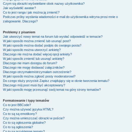
Czym są obrazki wyświetlane obok nazwy użytkownika?
Jak wyświetlić awatar?
Co to jest ranga i jak można ją zmienić?
Podczas próby wysłania wiadomości e-mail do użytkownika witryna prosi mnie o
zalogowanie. Dlaczego?
Problemy z pisaniem
Jak utworzyć nowy temat na forum lub wysłać odpowiedź w temacie?
W jaki sposób można zmienić lub usunąć post?
W jaki sposób można dodać podpis do swojego posta?
W jaki sposób można utworzyć ankietę?
Dlaczego nie można dodać więcej opcji ankiety?
W jaki sposób zmienić lub usunąć ankietę?
Dlaczego nie mam dostępu do forum?
Dlaczego nie mogę dodawać załączników?
Dlaczego otrzymałem/otrzymałam ostrzeżenie?
W jaki sposób można zgłosić posty moderatorowi?
Do czego służy przycisk
Zapisz
znajdujący się w oknie tworzenia tematu?
Dlaczego mój post musi być akceptowany?
W jaki sposób mogę przesunąć swój temat na górę strony tematów?
Formatowanie i typy tematów
Co to jest BBCode?
Czy można używać języka HTML?
Co to są są emotikony?
Czy można umieszczać obrazki w poście?
Co to są ogłoszenia globalne?
Co to są ogłoszenia?
Co to są przyklejone tematy?