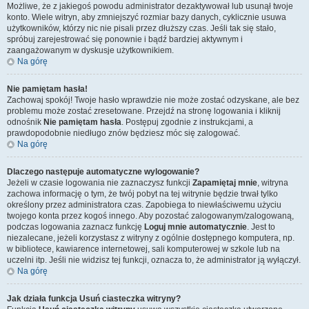
Możliwe, że z jakiegoś powodu administrator dezaktywował lub usunął twoje
konto. Wiele witryn, aby zmniejszyć rozmiar bazy danych, cyklicznie usuwa
użytkowników, którzy nic nie pisali przez dłuższy czas. Jeśli tak się stało,
spróbuj zarejestrować się ponownie i bądź bardziej aktywnym i
zaangażowanym w dyskusje użytkownikiem.
Na górę
Nie pamiętam hasła!
Zachowaj spokój! Twoje hasło wprawdzie nie może zostać odzyskane, ale bez
problemu może zostać zresetowane. Przejdź na stronę logowania i kliknij
odnośnik
Nie pamiętam hasła
. Postępuj zgodnie z instrukcjami, a
prawdopodobnie niedługo znów będziesz móc się zalogować.
Na górę
Dlaczego następuje automatyczne wylogowanie?
Jeżeli w czasie logowania nie zaznaczysz funkcji
Zapamiętaj mnie
, witryna
zachowa informację o tym, że twój pobyt na tej witrynie będzie trwał tylko
określony przez administratora czas. Zapobiega to niewłaściwemu użyciu
twojego konta przez kogoś innego. Aby pozostać zalogowanym/zalogowaną,
podczas logowania zaznacz funkcję
Loguj mnie automatycznie
. Jest to
niezalecane, jeżeli korzystasz z witryny z ogólnie dostępnego komputera, np.
w bibliotece, kawiarence internetowej, sali komputerowej w szkole lub na
uczelni itp. Jeśli nie widzisz tej funkcji, oznacza to, że administrator ją wyłączył.
Na górę
Jak działa funkcja
Usuń ciasteczka witryny
?