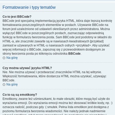
Formatowanie i typy tematów
Co to jest BBCode?
BBCode jest specjalną implementacją języka HTML, która daje lepszą kontrolę
formatowania poszczególnych elementów w postach. Używanie BBCode na
forum jest uzależnione od ustawień określanych przez administratora. Można
wyłączyć BBCode w poszczególnych postach, zaznaczając odpowiednią
funkcję w formularzu tworzenia posta. Sam BBCode jest podobny w składni do
HTML-a, ale znaczniki zawarte są w nawiasach kwadratowych [przykład]
zamiast w używanych w HTML-u nawiasach ostrych <przykład>. Aby uzyskać
więcej informacji o BBCode, zapoznaj się z przewodnikiem dostępnym ze
strony tworzenia posta po kliknięciu odnośnika
BBCode
.
Na górę
Czy można używać języka HTML?
Nie. Nie można używać i przetwarzać znaczników HTML na tej witrynie.
Większość formatowania, które dostarcza HTML można uzyskać, używając
BBCode.
Na górę
Co to są są emotikony?
Emotikony, zwane też uśmieszkami, to małe obrazki, które mogą być użyte do
wyrażania emocji. Do wyrażania emocji można też stosować krótkie kody, np. :)
oznacza radość, podczas gdy :( smutek. Pełna lista emotikon jest dostępna z
poziomu formularza tworzenia wiadomości. Nie należy jednak nadmiernie