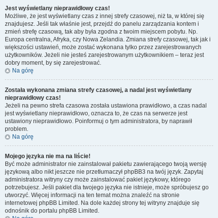
Jest wyświetlany nieprawidłowy czas!
Możliwe, że jest wyświetlany czas z innej strefy czasowej, niż ta, w której się
znajdujesz. Jeśli tak właśnie jest, przejdź do panelu zarządzania kontem i
zmień strefę czasową, tak aby była zgodna z twoim miejscem pobytu. Np.
Europa centralna, Afryka, czy Nowa Zelandia. Zmiana strefy czasowej, tak jak i
większości ustawień, może zostać wykonana tylko przez zarejestrowanych
użytkowników. Jeżeli nie jesteś zarejestrowanym użytkownikiem – teraz jest
dobry moment, by się zarejestrować.
Na górę
Została wykonana zmiana strefy czasowej, a nadal jest wyświetlany
nieprawidłowy czas!
Jeżeli na pewno strefa czasowa została ustawiona prawidłowo, a czas nadal
jest wyświetlany nieprawidłowo, oznacza to, że czas na serwerze jest
ustawiony nieprawidłowo. Poinformuj o tym administratora, by naprawił
problem.
Na górę
Mojego języka nie ma na liście!
Być może administrator nie zainstalował pakietu zawierającego twoją wersję
językową albo nikt jeszcze nie przetłumaczył phpBB3 na twój język. Zapytaj
administratora witryny czy może zainstalować pakiet językowy, którego
potrzebujesz. Jeśli pakiet dla twojego języka nie istnieje, może spróbujesz go
utworzyć. Więcej informacji na ten temat można znaleźć na stronie
internetowej phpBB Limited. Na dole każdej strony tej witryny znajduje się
odnośnik do portalu phpBB Limited.