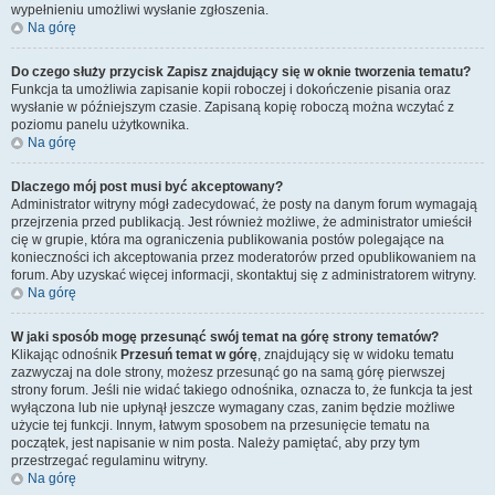
wypełnieniu umożliwi wysłanie zgłoszenia.
Na górę
Do czego służy przycisk
Zapisz
znajdujący się w oknie tworzenia tematu?
Funkcja ta umożliwia zapisanie kopii roboczej i dokończenie pisania oraz
wysłanie w późniejszym czasie. Zapisaną kopię roboczą można wczytać z
poziomu panelu użytkownika.
Na górę
Dlaczego mój post musi być akceptowany?
Administrator witryny mógł zadecydować, że posty na danym forum wymagają
przejrzenia przed publikacją. Jest również możliwe, że administrator umieścił
cię w grupie, która ma ograniczenia publikowania postów polegające na
konieczności ich akceptowania przez moderatorów przed opublikowaniem na
forum. Aby uzyskać więcej informacji, skontaktuj się z administratorem witryny.
Na górę
W jaki sposób mogę przesunąć swój temat na górę strony tematów?
Klikając odnośnik
Przesuń temat w górę
, znajdujący się w widoku tematu
zazwyczaj na dole strony, możesz przesunąć go na samą górę pierwszej
strony forum. Jeśli nie widać takiego odnośnika, oznacza to, że funkcja ta jest
wyłączona lub nie upłynął jeszcze wymagany czas, zanim będzie możliwe
użycie tej funkcji. Innym, łatwym sposobem na przesunięcie tematu na
początek, jest napisanie w nim posta. Należy pamiętać, aby przy tym
przestrzegać regulaminu witryny.
Na górę