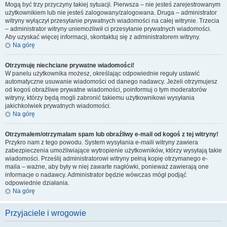
Mogą być trzy przyczyny takiej sytuacji. Pierwsza – nie jesteś zarejestrowanym
użytkownikiem lub nie jesteś zalogowany/zalogowana. Druga – administrator
witryny wyłączył przesyłanie prywatnych wiadomości na całej witrynie. Trzecia
– administrator witryny uniemożliwił ci przesyłanie prywatnych wiadomości.
Aby uzyskać więcej informacji, skontaktuj się z administratorem witryny.
Na górę
Otrzymuję niechciane prywatne wiadomości!
W panelu użytkownika możesz, określając odpowiednie reguły ustawić
automatyczne usuwanie wiadomości od danego nadawcy. Jeżeli otrzymujesz
od kogoś obraźliwe prywatne wiadomości, poinformuj o tym moderatorów
witryny, którzy będą mogli zabronić takiemu użytkownikowi wysyłania
jakichkolwiek prywatnych wiadomości.
Na górę
Otrzymałem/otrzymałam spam lub obraźliwy e-mail od kogoś z tej witryny!
Przykro nam z tego powodu. System wysyłania e-maili witryny zawiera
zabezpieczenia umożliwiające wytropienie użytkowników, którzy wysyłają takie
wiadomości. Prześlij administratorowi witryny pełną kopię otrzymanego e-
maila – ważne, aby były w niej zawarte nagłówki, ponieważ zawierają one
informacje o nadawcy. Administrator będzie wówczas mógł podjąć
odpowiednie działania.
Na górę
Przyjaciele i wrogowie