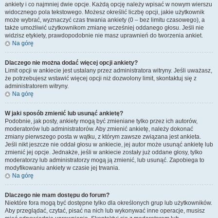
ankiety i co najmniej dwie opcje. Każdą opcję należy wpisać w nowym wierszu
widocznego pola tekstowego. Możesz określić liczbę opcji, jakie użytkownik
może wybrać, wyznaczyć czas trwania ankiety (0 – bez limitu czasowego), a
także umożliwić użytkownikom zmianę wcześniej oddanego głosu. Jeśli nie
widzisz etykiety, prawdopodobnie nie masz uprawnień do tworzenia ankiet.
Na górę
Dlaczego nie można dodać więcej opcji ankiety?
Limit opcji w ankiecie jest ustalany przez administratora witryny. Jeśli uważasz,
że potrzebujesz wstawić więcej opcji niż dozwolony limit, skontaktuj się z
administratorem witryny.
Na górę
W jaki sposób zmienić lub usunąć ankietę?
Podobnie, jak posty, ankiety mogą być zmieniane tylko przez ich autorów,
moderatorów lub administratorów. Aby zmienić ankietę, należy dokonać
zmiany pierwszego posta w wątku, z którym zawsze związana jest ankieta.
Jeśli nikt jeszcze nie oddał głosu w ankiecie, jej autor może usunąć ankietę lub
zmienić jej opcje. Jednakże, jeśli w ankiecie zostały już oddane głosy, tylko
moderatorzy lub administratorzy mogą ją zmienić, lub usunąć. Zapobiega to
modyfikowaniu ankiety w czasie jej trwania.
Na górę
Dlaczego nie mam dostępu do forum?
Niektóre fora mogą być dostępne tylko dla określonych grup lub użytkowników.
Aby przeglądać, czytać, pisać na nich lub wykonywać inne operacje, musisz