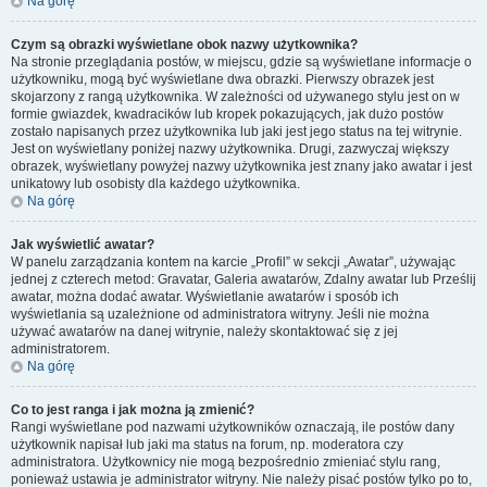
Na górę
Czym są obrazki wyświetlane obok nazwy użytkownika?
Na stronie przeglądania postów, w miejscu, gdzie są wyświetlane informacje o
użytkowniku, mogą być wyświetlane dwa obrazki. Pierwszy obrazek jest
skojarzony z rangą użytkownika. W zależności od używanego stylu jest on w
formie gwiazdek, kwadracików lub kropek pokazujących, jak dużo postów
zostało napisanych przez użytkownika lub jaki jest jego status na tej witrynie.
Jest on wyświetlany poniżej nazwy użytkownika. Drugi, zazwyczaj większy
obrazek, wyświetlany powyżej nazwy użytkownika jest znany jako awatar i jest
unikatowy lub osobisty dla każdego użytkownika.
Na górę
Jak wyświetlić awatar?
W panelu zarządzania kontem na karcie „Profil” w sekcji „Awatar”, używając
jednej z czterech metod: Gravatar, Galeria awatarów, Zdalny awatar lub Prześlij
awatar, można dodać awatar. Wyświetlanie awatarów i sposób ich
wyświetlania są uzależnione od administratora witryny. Jeśli nie można
używać awatarów na danej witrynie, należy skontaktować się z jej
administratorem.
Na górę
Co to jest ranga i jak można ją zmienić?
Rangi wyświetlane pod nazwami użytkowników oznaczają, ile postów dany
użytkownik napisał lub jaki ma status na forum, np. moderatora czy
administratora. Użytkownicy nie mogą bezpośrednio zmieniać stylu rang,
ponieważ ustawia je administrator witryny. Nie należy pisać postów tylko po to,