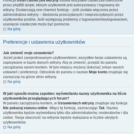
Funkcja
Usuń ciasteczka witryny
usuwa wszystkie ciasteczka utworzone
przez phpBB dzięki, którym użytkownik jest autoryzowany i logowany do
witryny. Dostarczają one również funkcję – jeśli została włączona przez
administratora witryny – śledzenia przeczytanych i nieprzeczytanych przez
użytkownika postów. Jeśli występują problemy z logowaniem/wylogowaniem,
usunięcie ciasteczek może być pomocne.
Na górę
Preferencje i ustawienia użytkowników
Jak zmienić moje ustawienia?
Jeżeli jesteś zarejestrowanym użytkownikiem, wszystkie twoje ustawienia są
zapisywane w bazie danych witryny. Aby je zmienić, przejdź do panelu
zarządzania swoim kontem. W tym miejscu możesz dokonać zmian swoich
ustawień i preferencji. Odnośnik do panelu o nazwie
Moje konto
znajduje się
zazwyczaj na górze stron witryny.
Na górę
W jaki sposób można zapobiec wyświetlaniu nazwy użytkownika na liście
użytkowników przeglądających forum?
W panelu zarządzania kontem, w
Ustawieniach witryny
znajduje się funkcja
Nie pokazuj statusu online
. Włącz tę funkcję, zaznaczając
Tak
. Nazwa
użytkownika będzie wyświetlana tylko dla administratorów, moderatorów i dla
ciebie. Twoja obecność na witrynie będzie wykazana w liczbie ukrytych
użytkowników.
Na górę