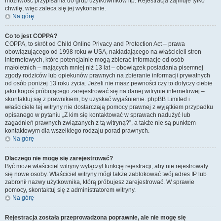
możliwość przypisania do grup użytkowników itp. Rejestracja zajmuje tylko
chwilę, więc zaleca się jej wykonanie.
Na górę
Co to jest COPPA?
COPPA, to skrót od Child Online Privacy and Protection Act – prawa
obowiązującego od 1998 roku w USA, nakładającego na właścicieli stron
internetowych, które potencjalnie mogą zbierać informacje od osób
małoletnich – mających mniej niż 13 lat – obowiązek posiadania pisemnej
zgody rodziców lub opiekunów prawnych na zbieranie informacji prywatnych
od osób poniżej 13 roku życia. Jeżeli nie masz pewności czy to dotyczy ciebie
jako kogoś próbującego zarejestrować się na danej witrynie internetowej –
skontaktuj się z prawnikiem, by uzyskać wyjaśnienie. phpBB Limited i
właściciele tej witryny nie dostarczają pomocy prawnej z wyjątkiem przypadku
opisanego w pytaniu „Z kim się kontaktować w sprawach nadużyć lub
zagadnień prawnych związanych z tą witryną?”, a także nie są punktem
kontaktowym dla wszelkiego rodzaju porad prawnych.
Na górę
Dlaczego nie mogę się zarejestrować?
Być może właściciel witryny wyłączył funkcję rejestracji, aby nie rejestrowały
się nowe osoby. Właściciel witryny mógł także zablokować twój adres IP lub
zabronił nazwy użytkownika, którą próbujesz zarejestrować. W sprawie
pomocy, skontaktuj się z administratorem witryny.
Na górę
Rejestracja została przeprowadzona poprawnie, ale nie mogę się