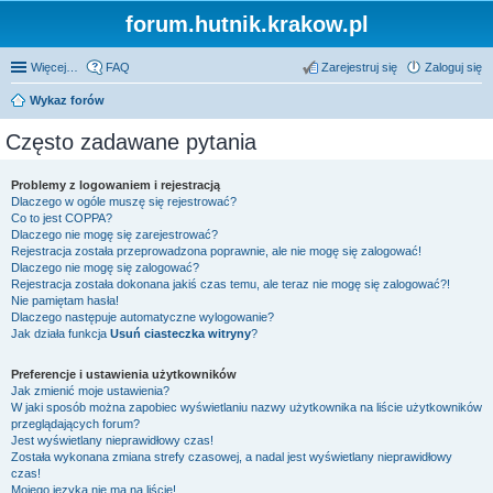
forum.hutnik.krakow.pl
Więcej…
FAQ
Zarejestruj się
Zaloguj się
Wykaz forów
Często zadawane pytania
Problemy z logowaniem i rejestracją
Dlaczego w ogóle muszę się rejestrować?
Co to jest COPPA?
Dlaczego nie mogę się zarejestrować?
Rejestracja została przeprowadzona poprawnie, ale nie mogę się zalogować!
Dlaczego nie mogę się zalogować?
Rejestracja została dokonana jakiś czas temu, ale teraz nie mogę się zalogować?!
Nie pamiętam hasła!
Dlaczego następuje automatyczne wylogowanie?
Jak działa funkcja
Usuń ciasteczka witryny
?
Preferencje i ustawienia użytkowników
Jak zmienić moje ustawienia?
W jaki sposób można zapobiec wyświetlaniu nazwy użytkownika na liście użytkowników
przeglądających forum?
Jest wyświetlany nieprawidłowy czas!
Została wykonana zmiana strefy czasowej, a nadal jest wyświetlany nieprawidłowy
czas!
Mojego języka nie ma na liście!