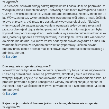
zalogować!
Po pierwsze, sprawdź swoją nazwę użytkownika i hasło. Jeśli są poprawne, to
wystąpiła jedna z dwóch przyczyn. Pierwszą z nich może być włączona funkcja
COPPA, a w czasie rejestracji została podana informacja, że masz mniej niż 13
lat. Wówczas należy wykonać instrukcje wysłane na twój adres e-mail. Jeśli nie
to było przyczyną, być może nie została aktywowana rejestracja. Niektóre
witryny przed pierwszym zalogowaniem wymagają aktywowania rejestracji
przez osobę rejestrującą się lub przez administratora. Informacja o tym była
wyświetlona podczas rejestracji. Jeśli została wysłana do ciebie wiadomość e-
mail, postępuj zgodnie z zawartymi w niej instrukcjami. Jeżeli taka wiadomość
do ciebie nie dotarła, być może został podany nieprawidłowy adres e-mail lub
wiadomość została zatrzymana przez filtr antyspamowy. Jeśli na pewno
podany przez ciebie adres e-mail jest prawidłowy, spróbuj skontaktować się z
administratorem.
Na górę
Dlaczego nie mogę się zalogować?
Powodów może być kilka. Po pierwsze, sprawdź czy twoja nazwa użytkownika
i hasło są prawidłowe. Jeżeli są prawidłowe, skontaktuj się z właścicielem
witryny i zapytaj czy cię nie zablokowano. Istnieje też prawdopodobieństwo, że
problem powoduje błędna konfiguracja witryny, na której znajduje się forum.
Skontaktuj się z właścicielem witryny i powiadom go o tym problemie. Musi on
go naprawić.
Na górę
Rejestracja została dokonana jakiś czas temu, ale teraz nie mogę się
zalogować?!