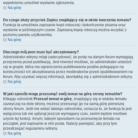
wypełnieniu umożliwi wysłanie zgłoszenia.
Na górę
Do czego służy przycisk
Zapisz
znajdujący się w oknie tworzenia tematu?
Funkcja ta umożliwia zapisanie kopii roboczej i dokończenie pisania oraz
wysłanie w późniejszym czasie. Zapisaną kopię roboczą można wczytać z
poziomu panelu użytkownika.
Na górę
Dlaczego mój post musi być akceptowany?
Administrator witryny mógł zadecydować, że posty na danym forum wymagają
przejrzenia przed publikacją. Jest również możliwe, że administrator umieścił
cię w grupie, która ma ograniczenia publikowania postów polegające na
konieczności ich akceptowania przez moderatorów przed opublikowaniem na
forum. Aby uzyskać więcej informacji, skontaktuj się z administratorem witryny.
Na górę
W jaki sposób mogę przesunąć swój temat na górę strony tematów?
Klikając odnośnik
Przesuń temat w górę
, znajdujący się w widoku tematu
zazwyczaj na dole strony, możesz przesunąć go na samą górę pierwszej
strony forum. Jeśli nie widać takiego odnośnika, oznacza to, że funkcja ta jest
wyłączona lub nie upłynął jeszcze wymagany czas, zanim będzie możliwe
użycie tej funkcji. Innym, łatwym sposobem na przesunięcie tematu na
początek, jest napisanie w nim posta. Należy pamiętać, aby przy tym
przestrzegać regulaminu witryny.
Na górę