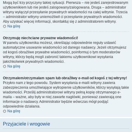
Mogą być trzy przyczyny takiej sytuacji. Pierwsza – nie jesteś zarejestrowanym
użytkownikiem lub nie jesteś zalogowany/zalogowana. Druga – administrator
witryny wyłączył przesyłanie prywatnych wiadomości na całej witrynie. Trzecia
– administrator witryny uniemożliwił ci przesyłanie prywatnych wiadomości.
Aby uzyskać więcej informacji, skontaktuj się z administratorem witryny.
Na górę
Otrzymuję niechciane prywatne wiadomości!
W panelu użytkownika możesz, określając odpowiednie reguły ustawić
automatyczne usuwanie wiadomości od danego nadawcy. Jeżeli otrzymujesz
od kogoś obraźliwe prywatne wiadomości, poinformuj o tym moderatorów
witryny, którzy będą mogli zabronić takiemu użytkownikowi wysyłania
jakichkolwiek prywatnych wiadomości.
Na górę
Otrzymałem/otrzymałam spam lub obraźliwy e-mail od kogoś z tej witryny!
Przykro nam z tego powodu. System wysyłania e-maili witryny zawiera
zabezpieczenia umożliwiające wytropienie użytkowników, którzy wysyłają takie
wiadomości. Prześlij administratorowi witryny pełną kopię otrzymanego e-
maila – ważne, aby były w niej zawarte nagłówki, ponieważ zawierają one
informacje o nadawcy. Administrator będzie wówczas mógł podjąć
odpowiednie działania.
Na górę
Przyjaciele i wrogowie