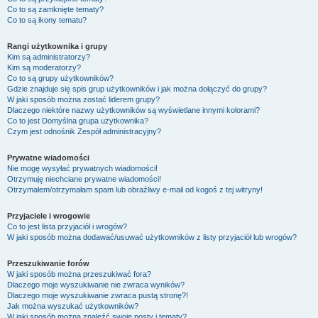
Co to są zamknięte tematy?
Co to są ikony tematu?
Rangi użytkownika i grupy
Kim są administratorzy?
Kim są moderatorzy?
Co to są grupy użytkowników?
Gdzie znajduje się spis grup użytkowników i jak można dołączyć do grupy?
W jaki sposób można zostać liderem grupy?
Dlaczego niektóre nazwy użytkowników są wyświetlane innymi kolorami?
Co to jest
Domyślna grupa użytkownika
?
Czym jest odnośnik
Zespół administracyjny
?
Prywatne wiadomości
Nie mogę wysyłać prywatnych wiadomości!
Otrzymuję niechciane prywatne wiadomości!
Otrzymałem/otrzymałam spam lub obraźliwy e-mail od kogoś z tej witryny!
Przyjaciele i wrogowie
Co to jest lista przyjaciół i wrogów?
W jaki sposób można dodawać/usuwać użytkowników z listy przyjaciół lub wrogów?
Przeszukiwanie forów
W jaki sposób można przeszukiwać fora?
Dlaczego moje wyszukiwanie nie zwraca wyników?
Dlaczego moje wyszukiwanie zwraca pustą stronę?!
Jak można wyszukać użytkowników?
W jaki sposób można znaleźć swoje posty i tematy?