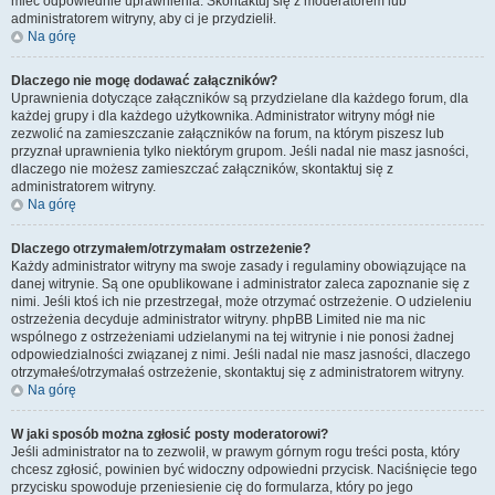
mieć odpowiednie uprawnienia. Skontaktuj się z moderatorem lub
administratorem witryny, aby ci je przydzielił.
Na górę
Dlaczego nie mogę dodawać załączników?
Uprawnienia dotyczące załączników są przydzielane dla każdego forum, dla
każdej grupy i dla każdego użytkownika. Administrator witryny mógł nie
zezwolić na zamieszczanie załączników na forum, na którym piszesz lub
przyznał uprawnienia tylko niektórym grupom. Jeśli nadal nie masz jasności,
dlaczego nie możesz zamieszczać załączników, skontaktuj się z
administratorem witryny.
Na górę
Dlaczego otrzymałem/otrzymałam ostrzeżenie?
Każdy administrator witryny ma swoje zasady i regulaminy obowiązujące na
danej witrynie. Są one opublikowane i administrator zaleca zapoznanie się z
nimi. Jeśli ktoś ich nie przestrzegał, może otrzymać ostrzeżenie. O udzieleniu
ostrzeżenia decyduje administrator witryny. phpBB Limited nie ma nic
wspólnego z ostrzeżeniami udzielanymi na tej witrynie i nie ponosi żadnej
odpowiedzialności związanej z nimi. Jeśli nadal nie masz jasności, dlaczego
otrzymałeś/otrzymałaś ostrzeżenie, skontaktuj się z administratorem witryny.
Na górę
W jaki sposób można zgłosić posty moderatorowi?
Jeśli administrator na to zezwolił, w prawym górnym rogu treści posta, który
chcesz zgłosić, powinien być widoczny odpowiedni przycisk. Naciśnięcie tego
przycisku spowoduje przeniesienie cię do formularza, który po jego