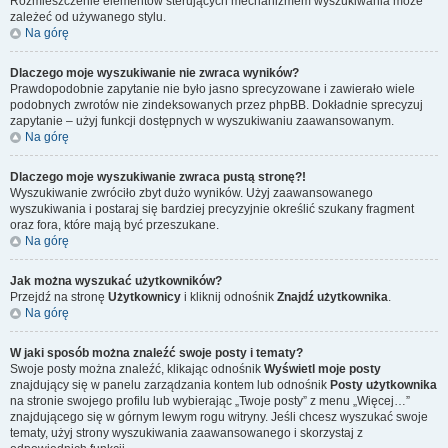
Rozmieszczenie elementów sterujących mechanizmem wyszukiwania może
zależeć od używanego stylu.
Na górę
Dlaczego moje wyszukiwanie nie zwraca wyników?
Prawdopodobnie zapytanie nie było jasno sprecyzowane i zawierało wiele
podobnych zwrotów nie zindeksowanych przez phpBB. Dokładnie sprecyzuj
zapytanie – użyj funkcji dostępnych w wyszukiwaniu zaawansowanym.
Na górę
Dlaczego moje wyszukiwanie zwraca pustą stronę?!
Wyszukiwanie zwróciło zbyt dużo wyników. Użyj zaawansowanego
wyszukiwania i postaraj się bardziej precyzyjnie określić szukany fragment
oraz fora, które mają być przeszukane.
Na górę
Jak można wyszukać użytkowników?
Przejdź na stronę
Użytkownicy
i kliknij odnośnik
Znajdź użytkownika
.
Na górę
W jaki sposób można znaleźć swoje posty i tematy?
Swoje posty można znaleźć, klikając odnośnik
Wyświetl moje posty
znajdujący się w panelu zarządzania kontem lub odnośnik
Posty użytkownika
na stronie swojego profilu lub wybierając „Twoje posty” z menu „Więcej…”
znajdującego się w górnym lewym rogu witryny. Jeśli chcesz wyszukać swoje
tematy, użyj strony wyszukiwania zaawansowanego i skorzystaj z