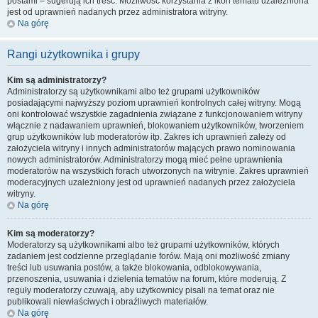
postami – sugerują ich treść. Możliwość korzystania z ikon tematu uzależniona
jest od uprawnień nadanych przez administratora witryny.
Na górę
Rangi użytkownika i grupy
Kim są administratorzy?
Administratorzy są użytkownikami albo też grupami użytkowników
posiadającymi najwyższy poziom uprawnień kontrolnych całej witryny. Mogą
oni kontrolować wszystkie zagadnienia związane z funkcjonowaniem witryny
włącznie z nadawaniem uprawnień, blokowaniem użytkowników, tworzeniem
grup użytkowników lub moderatorów itp. Zakres ich uprawnień zależy od
założyciela witryny i innych administratorów mających prawo nominowania
nowych administratorów. Administratorzy mogą mieć pełne uprawnienia
moderatorów na wszystkich forach utworzonych na witrynie. Zakres uprawnień
moderacyjnych uzależniony jest od uprawnień nadanych przez założyciela
witryny.
Na górę
Kim są moderatorzy?
Moderatorzy są użytkownikami albo też grupami użytkowników, których
zadaniem jest codzienne przeglądanie forów. Mają oni możliwość zmiany
treści lub usuwania postów, a także blokowania, odblokowywania,
przenoszenia, usuwania i dzielenia tematów na forum, które moderują. Z
reguły moderatorzy czuwają, aby użytkownicy pisali na temat oraz nie
publikowali niewłaściwych i obraźliwych materiałów.
Na górę