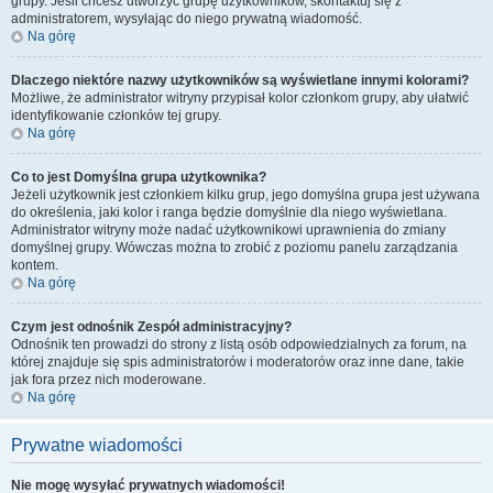
grupy. Jeśli chcesz utworzyć grupę użytkowników, skontaktuj się z
administratorem, wysyłając do niego prywatną wiadomość.
Na górę
Dlaczego niektóre nazwy użytkowników są wyświetlane innymi kolorami?
Możliwe, że administrator witryny przypisał kolor członkom grupy, aby ułatwić
identyfikowanie członków tej grupy.
Na górę
Co to jest
Domyślna grupa użytkownika
?
Jeżeli użytkownik jest członkiem kilku grup, jego domyślna grupa jest używana
do określenia, jaki kolor i ranga będzie domyślnie dla niego wyświetlana.
Administrator witryny może nadać użytkownikowi uprawnienia do zmiany
domyślnej grupy. Wówczas można to zrobić z poziomu panelu zarządzania
kontem.
Na górę
Czym jest odnośnik
Zespół administracyjny
?
Odnośnik ten prowadzi do strony z listą osób odpowiedzialnych za forum, na
której znajduje się spis administratorów i moderatorów oraz inne dane, takie
jak fora przez nich moderowane.
Na górę
Prywatne wiadomości
Nie mogę wysyłać prywatnych wiadomości!