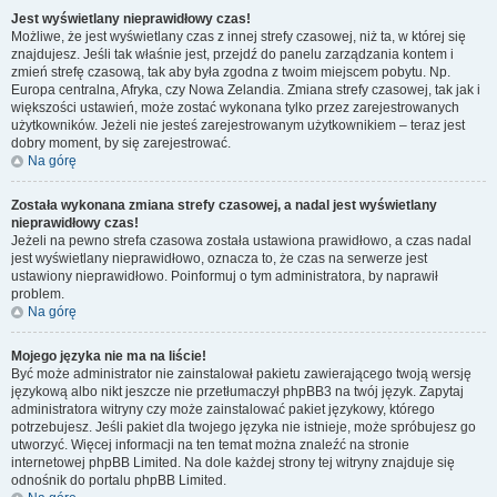
Jest wyświetlany nieprawidłowy czas!
Możliwe, że jest wyświetlany czas z innej strefy czasowej, niż ta, w której się
znajdujesz. Jeśli tak właśnie jest, przejdź do panelu zarządzania kontem i
zmień strefę czasową, tak aby była zgodna z twoim miejscem pobytu. Np.
Europa centralna, Afryka, czy Nowa Zelandia. Zmiana strefy czasowej, tak jak i
większości ustawień, może zostać wykonana tylko przez zarejestrowanych
użytkowników. Jeżeli nie jesteś zarejestrowanym użytkownikiem – teraz jest
dobry moment, by się zarejestrować.
Na górę
Została wykonana zmiana strefy czasowej, a nadal jest wyświetlany
nieprawidłowy czas!
Jeżeli na pewno strefa czasowa została ustawiona prawidłowo, a czas nadal
jest wyświetlany nieprawidłowo, oznacza to, że czas na serwerze jest
ustawiony nieprawidłowo. Poinformuj o tym administratora, by naprawił
problem.
Na górę
Mojego języka nie ma na liście!
Być może administrator nie zainstalował pakietu zawierającego twoją wersję
językową albo nikt jeszcze nie przetłumaczył phpBB3 na twój język. Zapytaj
administratora witryny czy może zainstalować pakiet językowy, którego
potrzebujesz. Jeśli pakiet dla twojego języka nie istnieje, może spróbujesz go
utworzyć. Więcej informacji na ten temat można znaleźć na stronie
internetowej phpBB Limited. Na dole każdej strony tej witryny znajduje się
odnośnik do portalu phpBB Limited.