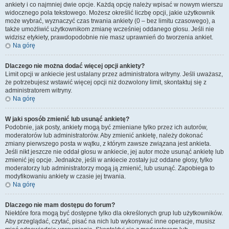
ankiety i co najmniej dwie opcje. Każdą opcję należy wpisać w nowym wierszu
widocznego pola tekstowego. Możesz określić liczbę opcji, jakie użytkownik
może wybrać, wyznaczyć czas trwania ankiety (0 – bez limitu czasowego), a
także umożliwić użytkownikom zmianę wcześniej oddanego głosu. Jeśli nie
widzisz etykiety, prawdopodobnie nie masz uprawnień do tworzenia ankiet.
Na górę
Dlaczego nie można dodać więcej opcji ankiety?
Limit opcji w ankiecie jest ustalany przez administratora witryny. Jeśli uważasz,
że potrzebujesz wstawić więcej opcji niż dozwolony limit, skontaktuj się z
administratorem witryny.
Na górę
W jaki sposób zmienić lub usunąć ankietę?
Podobnie, jak posty, ankiety mogą być zmieniane tylko przez ich autorów,
moderatorów lub administratorów. Aby zmienić ankietę, należy dokonać
zmiany pierwszego posta w wątku, z którym zawsze związana jest ankieta.
Jeśli nikt jeszcze nie oddał głosu w ankiecie, jej autor może usunąć ankietę lub
zmienić jej opcje. Jednakże, jeśli w ankiecie zostały już oddane głosy, tylko
moderatorzy lub administratorzy mogą ją zmienić, lub usunąć. Zapobiega to
modyfikowaniu ankiety w czasie jej trwania.
Na górę
Dlaczego nie mam dostępu do forum?
Niektóre fora mogą być dostępne tylko dla określonych grup lub użytkowników.
Aby przeglądać, czytać, pisać na nich lub wykonywać inne operacje, musisz