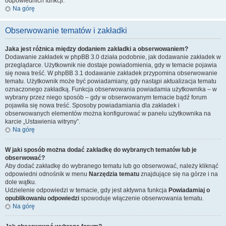
odpowiednich funkcji.
Na górę
Obserwowanie tematów i zakładki
Jaka jest różnica między dodaniem zakładki a obserwowaniem?
Dodawanie zakładek w phpBB 3.0 działa podobnie, jak dodawanie zakładek w
przeglądarce. Użytkownik nie dostaje powiadomienia, gdy w temacie pojawia
się nowa treść. W phpBB 3.1 dodawanie zakładek przypomina obserwowanie
tematu. Użytkownik może być powiadamiany, gdy nastąpi aktualizacja tematu
oznaczonego zakładką. Funkcja obserwowania powiadamia użytkownika – w
wybrany przez niego sposób – gdy w obserwowanym temacie bądź forum
pojawiła się nowa treść. Sposoby powiadamiania dla zakładek i
obserwowanych elementów można konfigurować w panelu użytkownika na
karcie „Ustawienia witryny”.
Na górę
W jaki sposób można dodać zakładkę do wybranych tematów lub je
obserwować?
Aby dodać zakładkę do wybranego tematu lub go obserwować, należy kliknąć
odpowiedni odnośnik w menu
Narzędzia tematu
znajdujące się na górze i na
dole wątku.
Udzielenie odpowiedzi w temacie, gdy jest aktywna funkcja
Powiadamiaj o
opublikowaniu odpowiedzi
spowoduje włączenie obserwowania tematu.
Na górę