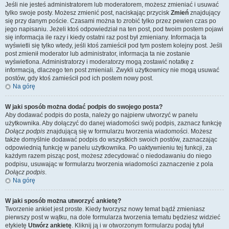
Jeśli nie jesteś administratorem lub moderatorem, możesz zmieniać i usuwać
tylko swoje posty. Możesz zmienić post, naciskając przycisk
Zmień
znajdujący
się przy danym poście. Czasami można to zrobić tylko przez pewien czas po
jego napisaniu. Jeżeli ktoś odpowiedział na ten post, pod twoim postem pojawi
się informacja ile razy i kiedy ostatni raz post był zmieniany. Informacja ta
wyświetli się tylko wtedy, jeśli ktoś zamieścił pod tym postem kolejny post. Jeśli
post zmienił moderator lub administrator, informacja ta nie zostanie
wyświetlona. Administratorzy i moderatorzy mogą zostawić notatkę z
informacją, dlaczego ten post zmieniali. Zwykli użytkownicy nie mogą usuwać
postów, gdy ktoś zamieścił pod ich postem nowy post.
Na górę
W jaki sposób można dodać podpis do swojego posta?
Aby dodawać podpis do posta, należy go najpierw utworzyć w panelu
użytkownika. Aby dołączyć do danej wiadomości swój podpis, zaznacz funkcję
Dołącz podpis
znajdującą się w formularzu tworzenia wiadomości. Możesz
także domyślnie dodawać podpis do wszystkich swoich postów, zaznaczając
odpowiednią funkcję w panelu użytkownika. Po uaktywnieniu tej funkcji, za
każdym razem pisząc post, możesz zdecydować o niedodawaniu do niego
podpisu, usuwając w formularzu tworzenia wiadomości zaznaczenie z pola
Dołącz podpis
.
Na górę
W jaki sposób można utworzyć ankietę?
Tworzenie ankiet jest proste. Kiedy tworzysz nowy temat bądź zmieniasz
pierwszy post w wątku, na dole formularza tworzenia tematu będziesz widzieć
etykietę
Utwórz ankietę
. Kliknij ją i w otworzonym formularzu podaj tytuł