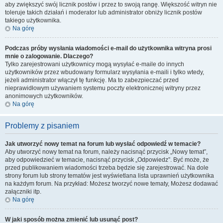
aby zwiększyć swój licznik postów i przez to swoją rangę. Większość witryn nie
toleruje takich działań i moderator lub administrator obniży licznik postów
takiego użytkownika.
Na górę
Podczas próby wysłania wiadomości e-mail do użytkownika witryna prosi
mnie o zalogowanie. Dlaczego?
Tylko zarejestrowani użytkownicy mogą wysyłać e-maile do innych
użytkowników przez wbudowany formularz wysyłania e-maili i tylko wtedy,
jeżeli administrator włączył tę funkcję. Ma to zabezpieczać przed
nieprawidłowym używaniem systemu poczty elektronicznej witryny przez
anonimowych użytkowników.
Na górę
Problemy z pisaniem
Jak utworzyć nowy temat na forum lub wysłać odpowiedź w temacie?
Aby utworzyć nowy temat na forum, należy nacisnąć przycisk „Nowy temat”,
aby odpowiedzieć w temacie, nacisnąć przycisk „Odpowiedz”. Być może, że
przed publikowaniem wiadomości trzeba będzie się zarejestrować. Na dole
strony forum lub strony tematów jest wyświetlana lista uprawnień użytkownika
na każdym forum. Na przykład: Możesz tworzyć nowe tematy, Możesz dodawać
załączniki itp.
Na górę
W jaki sposób można zmienić lub usunąć post?