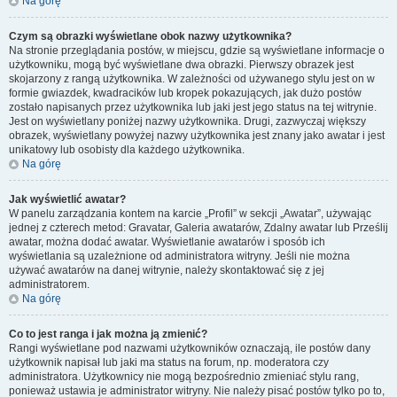
Na górę
Czym są obrazki wyświetlane obok nazwy użytkownika?
Na stronie przeglądania postów, w miejscu, gdzie są wyświetlane informacje o
użytkowniku, mogą być wyświetlane dwa obrazki. Pierwszy obrazek jest
skojarzony z rangą użytkownika. W zależności od używanego stylu jest on w
formie gwiazdek, kwadracików lub kropek pokazujących, jak dużo postów
zostało napisanych przez użytkownika lub jaki jest jego status na tej witrynie.
Jest on wyświetlany poniżej nazwy użytkownika. Drugi, zazwyczaj większy
obrazek, wyświetlany powyżej nazwy użytkownika jest znany jako awatar i jest
unikatowy lub osobisty dla każdego użytkownika.
Na górę
Jak wyświetlić awatar?
W panelu zarządzania kontem na karcie „Profil” w sekcji „Awatar”, używając
jednej z czterech metod: Gravatar, Galeria awatarów, Zdalny awatar lub Prześlij
awatar, można dodać awatar. Wyświetlanie awatarów i sposób ich
wyświetlania są uzależnione od administratora witryny. Jeśli nie można
używać awatarów na danej witrynie, należy skontaktować się z jej
administratorem.
Na górę
Co to jest ranga i jak można ją zmienić?
Rangi wyświetlane pod nazwami użytkowników oznaczają, ile postów dany
użytkownik napisał lub jaki ma status na forum, np. moderatora czy
administratora. Użytkownicy nie mogą bezpośrednio zmieniać stylu rang,
ponieważ ustawia je administrator witryny. Nie należy pisać postów tylko po to,