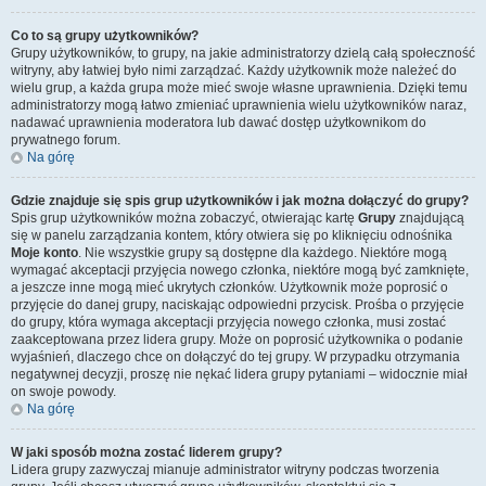
Co to są grupy użytkowników?
Grupy użytkowników, to grupy, na jakie administratorzy dzielą całą społeczność
witryny, aby łatwiej było nimi zarządzać. Każdy użytkownik może należeć do
wielu grup, a każda grupa może mieć swoje własne uprawnienia. Dzięki temu
administratorzy mogą łatwo zmieniać uprawnienia wielu użytkowników naraz,
nadawać uprawnienia moderatora lub dawać dostęp użytkownikom do
prywatnego forum.
Na górę
Gdzie znajduje się spis grup użytkowników i jak można dołączyć do grupy?
Spis grup użytkowników można zobaczyć, otwierając kartę
Grupy
znajdującą
się w panelu zarządzania kontem, który otwiera się po kliknięciu odnośnika
Moje konto
. Nie wszystkie grupy są dostępne dla każdego. Niektóre mogą
wymagać akceptacji przyjęcia nowego członka, niektóre mogą być zamknięte,
a jeszcze inne mogą mieć ukrytych członków. Użytkownik może poprosić o
przyjęcie do danej grupy, naciskając odpowiedni przycisk. Prośba o przyjęcie
do grupy, która wymaga akceptacji przyjęcia nowego członka, musi zostać
zaakceptowana przez lidera grupy. Może on poprosić użytkownika o podanie
wyjaśnień, dlaczego chce on dołączyć do tej grupy. W przypadku otrzymania
negatywnej decyzji, proszę nie nękać lidera grupy pytaniami – widocznie miał
on swoje powody.
Na górę
W jaki sposób można zostać liderem grupy?
Lidera grupy zazwyczaj mianuje administrator witryny podczas tworzenia