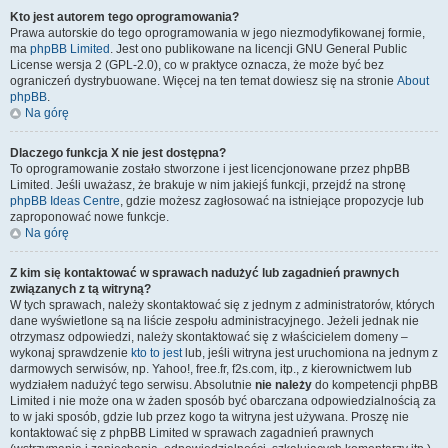
Kto jest autorem tego oprogramowania?
Prawa autorskie do tego oprogramowania w jego niezmodyfikowanej formie,
ma
phpBB Limited
. Jest ono publikowane na licencji GNU General Public
License wersja 2 (GPL-2.0), co w praktyce oznacza, że może być bez
ograniczeń dystrybuowane. Więcej na ten temat dowiesz się na stronie
About
phpBB
.
Na górę
Dlaczego funkcja X nie jest dostępna?
To oprogramowanie zostało stworzone i jest licencjonowane przez phpBB
Limited. Jeśli uważasz, że brakuje w nim jakiejś funkcji, przejdź na stronę
phpBB Ideas Centre
, gdzie możesz zagłosować na istniejące propozycje lub
zaproponować nowe funkcje.
Na górę
Z kim się kontaktować w sprawach nadużyć lub zagadnień prawnych
związanych z tą witryną?
W tych sprawach, należy skontaktować się z jednym z administratorów, których
dane wyświetlone są na liście zespołu administracyjnego. Jeżeli jednak nie
otrzymasz odpowiedzi, należy skontaktować się z właścicielem domeny –
wykonaj sprawdzenie
kto to jest
lub, jeśli witryna jest uruchomiona na jednym z
darmowych serwisów, np. Yahoo!, free.fr, f2s.com, itp., z kierownictwem lub
wydziałem nadużyć tego serwisu. Absolutnie
nie należy
do kompetencji phpBB
Limited i nie może ona w żaden sposób być obarczana odpowiedzialnością za
to w jaki sposób, gdzie lub przez kogo ta witryna jest używana. Proszę nie
kontaktować się z phpBB Limited w sprawach zagadnień prawnych