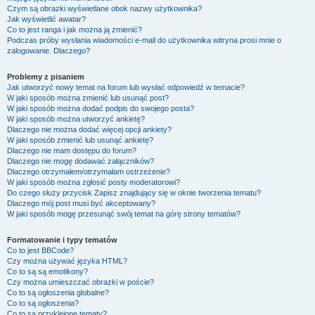
Czym są obrazki wyświetlane obok nazwy użytkownika?
Jak wyświetlić awatar?
Co to jest ranga i jak można ją zmienić?
Podczas próby wysłania wiadomości e-mail do użytkownika witryna prosi mnie o
zalogowanie. Dlaczego?
Problemy z pisaniem
Jak utworzyć nowy temat na forum lub wysłać odpowiedź w temacie?
W jaki sposób można zmienić lub usunąć post?
W jaki sposób można dodać podpis do swojego posta?
W jaki sposób można utworzyć ankietę?
Dlaczego nie można dodać więcej opcji ankiety?
W jaki sposób zmienić lub usunąć ankietę?
Dlaczego nie mam dostępu do forum?
Dlaczego nie mogę dodawać załączników?
Dlaczego otrzymałem/otrzymałam ostrzeżenie?
W jaki sposób można zgłosić posty moderatorowi?
Do czego służy przycisk
Zapisz
znajdujący się w oknie tworzenia tematu?
Dlaczego mój post musi być akceptowany?
W jaki sposób mogę przesunąć swój temat na górę strony tematów?
Formatowanie i typy tematów
Co to jest BBCode?
Czy można używać języka HTML?
Co to są są emotikony?
Czy można umieszczać obrazki w poście?
Co to są ogłoszenia globalne?
Co to są ogłoszenia?
Co to są przyklejone tematy?