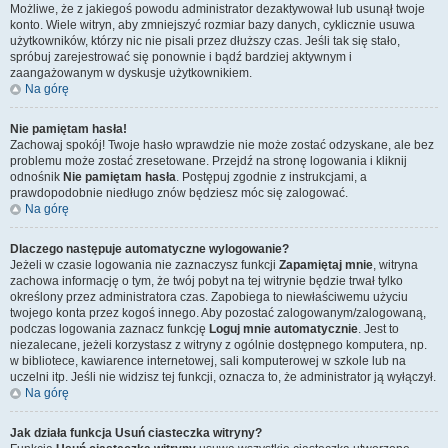
Możliwe, że z jakiegoś powodu administrator dezaktywował lub usunął twoje
konto. Wiele witryn, aby zmniejszyć rozmiar bazy danych, cyklicznie usuwa
użytkowników, którzy nic nie pisali przez dłuższy czas. Jeśli tak się stało,
spróbuj zarejestrować się ponownie i bądź bardziej aktywnym i
zaangażowanym w dyskusje użytkownikiem.
Na górę
Nie pamiętam hasła!
Zachowaj spokój! Twoje hasło wprawdzie nie może zostać odzyskane, ale bez
problemu może zostać zresetowane. Przejdź na stronę logowania i kliknij
odnośnik
Nie pamiętam hasła
. Postępuj zgodnie z instrukcjami, a
prawdopodobnie niedługo znów będziesz móc się zalogować.
Na górę
Dlaczego następuje automatyczne wylogowanie?
Jeżeli w czasie logowania nie zaznaczysz funkcji
Zapamiętaj mnie
, witryna
zachowa informację o tym, że twój pobyt na tej witrynie będzie trwał tylko
określony przez administratora czas. Zapobiega to niewłaściwemu użyciu
twojego konta przez kogoś innego. Aby pozostać zalogowanym/zalogowaną,
podczas logowania zaznacz funkcję
Loguj mnie automatycznie
. Jest to
niezalecane, jeżeli korzystasz z witryny z ogólnie dostępnego komputera, np.
w bibliotece, kawiarence internetowej, sali komputerowej w szkole lub na
uczelni itp. Jeśli nie widzisz tej funkcji, oznacza to, że administrator ją wyłączył.
Na górę
Jak działa funkcja
Usuń ciasteczka witryny
?