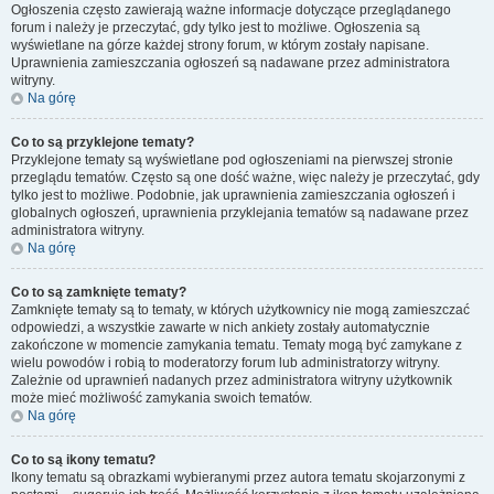
Ogłoszenia często zawierają ważne informacje dotyczące przeglądanego
forum i należy je przeczytać, gdy tylko jest to możliwe. Ogłoszenia są
wyświetlane na górze każdej strony forum, w którym zostały napisane.
Uprawnienia zamieszczania ogłoszeń są nadawane przez administratora
witryny.
Na górę
Co to są przyklejone tematy?
Przyklejone tematy są wyświetlane pod ogłoszeniami na pierwszej stronie
przeglądu tematów. Często są one dość ważne, więc należy je przeczytać, gdy
tylko jest to możliwe. Podobnie, jak uprawnienia zamieszczania ogłoszeń i
globalnych ogłoszeń, uprawnienia przyklejania tematów są nadawane przez
administratora witryny.
Na górę
Co to są zamknięte tematy?
Zamknięte tematy są to tematy, w których użytkownicy nie mogą zamieszczać
odpowiedzi, a wszystkie zawarte w nich ankiety zostały automatycznie
zakończone w momencie zamykania tematu. Tematy mogą być zamykane z
wielu powodów i robią to moderatorzy forum lub administratorzy witryny.
Zależnie od uprawnień nadanych przez administratora witryny użytkownik
może mieć możliwość zamykania swoich tematów.
Na górę
Co to są ikony tematu?
Ikony tematu są obrazkami wybieranymi przez autora tematu skojarzonymi z