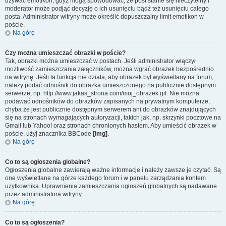
używać emotikon, gdyż mogą spowodować, że post stanie się nieczytelny i
moderator może podjąć decyzję o ich usunięciu bądź też usunięciu całego
posta. Administrator witryny może określić dopuszczalny limit emotikon w
poście.
Na górę
Czy można umieszczać obrazki w poście?
Tak, obrazki można umieszczać w postach. Jeśli administrator włączył
możliwość zamieszczania załączników, można wgrać obrazek bezpośrednio
na witrynę. Jeśli ta funkcja nie działa, aby obrazek był wyświetlany na forum,
należy podać odnośnik do obrazka umieszczonego na publicznie dostępnym
serwerze, np. http://www.jakas_strona.com/moj_obrazek.gif. Nie można
podawać odnośników do obrazków zapisanych na prywatnym komputerze,
chyba że jest publicznie dostępnym serwerem ani do obrazków znajdujących
się na stronach wymagających autoryzacji, takich jak, np. skrzynki pocztowe na
Gmail lub Yahoo! oraz stronach chronionych hasłem. Aby umieścić obrazek w
poście, użyj znacznika BBCode
[img]
.
Na górę
Co to są ogłoszenia globalne?
Ogłoszenia globalne zawierają ważne informacje i należy zawsze je czytać. Są
one wyświetlane na górze każdego forum i w panelu zarządzania kontem
użytkownika. Uprawnienia zamieszczania ogłoszeń globalnych są nadawane
przez administratora witryny.
Na górę
Co to są ogłoszenia?