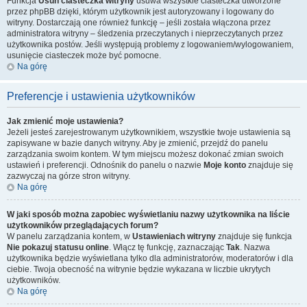
Funkcja
Usuń ciasteczka witryny
usuwa wszystkie ciasteczka utworzone
przez phpBB dzięki, którym użytkownik jest autoryzowany i logowany do
witryny. Dostarczają one również funkcję – jeśli została włączona przez
administratora witryny – śledzenia przeczytanych i nieprzeczytanych przez
użytkownika postów. Jeśli występują problemy z logowaniem/wylogowaniem,
usunięcie ciasteczek może być pomocne.
Na górę
Preferencje i ustawienia użytkowników
Jak zmienić moje ustawienia?
Jeżeli jesteś zarejestrowanym użytkownikiem, wszystkie twoje ustawienia są
zapisywane w bazie danych witryny. Aby je zmienić, przejdź do panelu
zarządzania swoim kontem. W tym miejscu możesz dokonać zmian swoich
ustawień i preferencji. Odnośnik do panelu o nazwie
Moje konto
znajduje się
zazwyczaj na górze stron witryny.
Na górę
W jaki sposób można zapobiec wyświetlaniu nazwy użytkownika na liście
użytkowników przeglądających forum?
W panelu zarządzania kontem, w
Ustawieniach witryny
znajduje się funkcja
Nie pokazuj statusu online
. Włącz tę funkcję, zaznaczając
Tak
. Nazwa
użytkownika będzie wyświetlana tylko dla administratorów, moderatorów i dla
ciebie. Twoja obecność na witrynie będzie wykazana w liczbie ukrytych
użytkowników.
Na górę