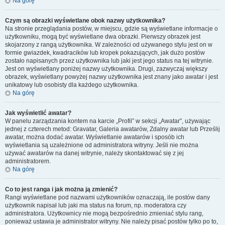
Na górę
Czym są obrazki wyświetlane obok nazwy użytkownika?
Na stronie przeglądania postów, w miejscu, gdzie są wyświetlane informacje o
użytkowniku, mogą być wyświetlane dwa obrazki. Pierwszy obrazek jest
skojarzony z rangą użytkownika. W zależności od używanego stylu jest on w
formie gwiazdek, kwadracików lub kropek pokazujących, jak dużo postów
zostało napisanych przez użytkownika lub jaki jest jego status na tej witrynie.
Jest on wyświetlany poniżej nazwy użytkownika. Drugi, zazwyczaj większy
obrazek, wyświetlany powyżej nazwy użytkownika jest znany jako awatar i jest
unikatowy lub osobisty dla każdego użytkownika.
Na górę
Jak wyświetlić awatar?
W panelu zarządzania kontem na karcie „Profil” w sekcji „Awatar”, używając
jednej z czterech metod: Gravatar, Galeria awatarów, Zdalny awatar lub Prześlij
awatar, można dodać awatar. Wyświetlanie awatarów i sposób ich
wyświetlania są uzależnione od administratora witryny. Jeśli nie można
używać awatarów na danej witrynie, należy skontaktować się z jej
administratorem.
Na górę
Co to jest ranga i jak można ją zmienić?
Rangi wyświetlane pod nazwami użytkowników oznaczają, ile postów dany
użytkownik napisał lub jaki ma status na forum, np. moderatora czy
administratora. Użytkownicy nie mogą bezpośrednio zmieniać stylu rang,
ponieważ ustawia je administrator witryny. Nie należy pisać postów tylko po to,