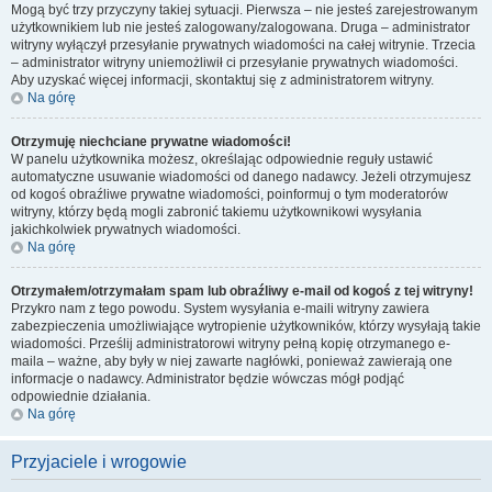
Mogą być trzy przyczyny takiej sytuacji. Pierwsza – nie jesteś zarejestrowanym
użytkownikiem lub nie jesteś zalogowany/zalogowana. Druga – administrator
witryny wyłączył przesyłanie prywatnych wiadomości na całej witrynie. Trzecia
– administrator witryny uniemożliwił ci przesyłanie prywatnych wiadomości.
Aby uzyskać więcej informacji, skontaktuj się z administratorem witryny.
Na górę
Otrzymuję niechciane prywatne wiadomości!
W panelu użytkownika możesz, określając odpowiednie reguły ustawić
automatyczne usuwanie wiadomości od danego nadawcy. Jeżeli otrzymujesz
od kogoś obraźliwe prywatne wiadomości, poinformuj o tym moderatorów
witryny, którzy będą mogli zabronić takiemu użytkownikowi wysyłania
jakichkolwiek prywatnych wiadomości.
Na górę
Otrzymałem/otrzymałam spam lub obraźliwy e-mail od kogoś z tej witryny!
Przykro nam z tego powodu. System wysyłania e-maili witryny zawiera
zabezpieczenia umożliwiające wytropienie użytkowników, którzy wysyłają takie
wiadomości. Prześlij administratorowi witryny pełną kopię otrzymanego e-
maila – ważne, aby były w niej zawarte nagłówki, ponieważ zawierają one
informacje o nadawcy. Administrator będzie wówczas mógł podjąć
odpowiednie działania.
Na górę
Przyjaciele i wrogowie