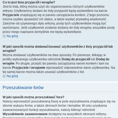
Co to jest lista przyjaciół i wrogów?
Jest to lista, którą można użyć do organizowania różnych użytkowników
witryny. Użytkownicy dodani do listy przyjaciół będą wyświetleni na karcie
Przyjaciele
znajdującej się w panelu zarządzania kontem. Z tego poziomu
można szybko sprawdzić ich status, a także wysłać prywatną wiadomość.
Zależnie od używanego stylu witryny, posty tych użytkowników mogą być
wyróżniane. Jeśli użytkownik zostanie dodany do listy wrogów, wszystkie posty
przez niego napisane domyślnie nie będą wyświetlane.
Na górę
W jaki sposób można dodawać/usuwać użytkowników z listy przyjaciół lub
wrogów?
Można dodawać użytkowników na dwa sposoby. Po pierwsze, klikając w
profilu wybranego użytkownika odnośnik
Dodaj do przyjaciół
lub
Dodaj do
wrogów
. Po drugie, przejść do panelu zarządzania swoim kontem i tam na
karcie
Przyjaciele i wrogowie
wprowadzić odpowiednie dane użytkownika. Na
tej samej karcie można także usuwać użytkowników z list.
Na górę
Przeszukiwanie forów
W jaki sposób można przeszukiwać fora?
Należy wprowadzić poszukiwaną frazę w pole wyszukiwania znajdujące się na
stronie wykazu forów, a także stronach forów i tematów. W celu uzyskania
zaawansowanych funkcji wyszukiwania, należy kliknąć odnośnik
Wyszukiwanie zaawansowane
dostępny na wszystkich stronach witryny.