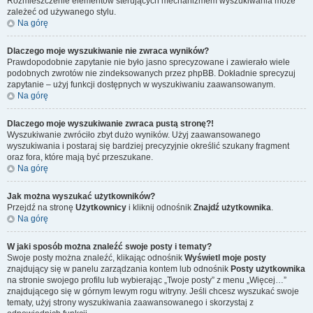
Rozmieszczenie elementów sterujących mechanizmem wyszukiwania może
zależeć od używanego stylu.
Na górę
Dlaczego moje wyszukiwanie nie zwraca wyników?
Prawdopodobnie zapytanie nie było jasno sprecyzowane i zawierało wiele
podobnych zwrotów nie zindeksowanych przez phpBB. Dokładnie sprecyzuj
zapytanie – użyj funkcji dostępnych w wyszukiwaniu zaawansowanym.
Na górę
Dlaczego moje wyszukiwanie zwraca pustą stronę?!
Wyszukiwanie zwróciło zbyt dużo wyników. Użyj zaawansowanego
wyszukiwania i postaraj się bardziej precyzyjnie określić szukany fragment
oraz fora, które mają być przeszukane.
Na górę
Jak można wyszukać użytkowników?
Przejdź na stronę
Użytkownicy
i kliknij odnośnik
Znajdź użytkownika
.
Na górę
W jaki sposób można znaleźć swoje posty i tematy?
Swoje posty można znaleźć, klikając odnośnik
Wyświetl moje posty
znajdujący się w panelu zarządzania kontem lub odnośnik
Posty użytkownika
na stronie swojego profilu lub wybierając „Twoje posty” z menu „Więcej…”
znajdującego się w górnym lewym rogu witryny. Jeśli chcesz wyszukać swoje
tematy, użyj strony wyszukiwania zaawansowanego i skorzystaj z