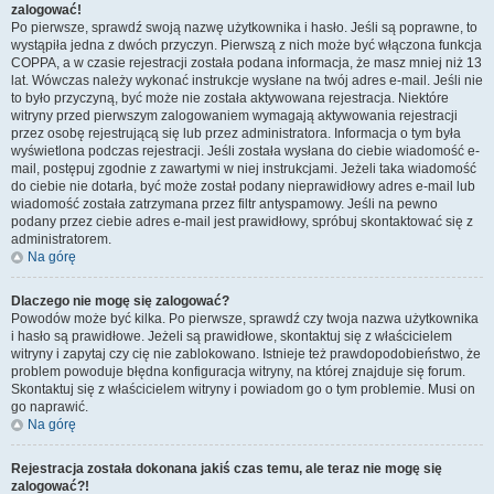
zalogować!
Po pierwsze, sprawdź swoją nazwę użytkownika i hasło. Jeśli są poprawne, to
wystąpiła jedna z dwóch przyczyn. Pierwszą z nich może być włączona funkcja
COPPA, a w czasie rejestracji została podana informacja, że masz mniej niż 13
lat. Wówczas należy wykonać instrukcje wysłane na twój adres e-mail. Jeśli nie
to było przyczyną, być może nie została aktywowana rejestracja. Niektóre
witryny przed pierwszym zalogowaniem wymagają aktywowania rejestracji
przez osobę rejestrującą się lub przez administratora. Informacja o tym była
wyświetlona podczas rejestracji. Jeśli została wysłana do ciebie wiadomość e-
mail, postępuj zgodnie z zawartymi w niej instrukcjami. Jeżeli taka wiadomość
do ciebie nie dotarła, być może został podany nieprawidłowy adres e-mail lub
wiadomość została zatrzymana przez filtr antyspamowy. Jeśli na pewno
podany przez ciebie adres e-mail jest prawidłowy, spróbuj skontaktować się z
administratorem.
Na górę
Dlaczego nie mogę się zalogować?
Powodów może być kilka. Po pierwsze, sprawdź czy twoja nazwa użytkownika
i hasło są prawidłowe. Jeżeli są prawidłowe, skontaktuj się z właścicielem
witryny i zapytaj czy cię nie zablokowano. Istnieje też prawdopodobieństwo, że
problem powoduje błędna konfiguracja witryny, na której znajduje się forum.
Skontaktuj się z właścicielem witryny i powiadom go o tym problemie. Musi on
go naprawić.
Na górę
Rejestracja została dokonana jakiś czas temu, ale teraz nie mogę się
zalogować?!