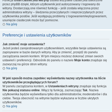
Funkcja
Usuń ciasteczka witryny
usuwa wszystkie ciasteczka utworzone
przez phpBB dzięki, którym użytkownik jest autoryzowany i logowany do
witryny. Dostarczają one również funkcję – jeśli została włączona przez
administratora witryny – śledzenia przeczytanych i nieprzeczytanych przez
użytkownika postów. Jeśli występują problemy z logowaniem/wylogowaniem,
usunięcie ciasteczek może być pomocne.
Na górę
Preferencje i ustawienia użytkowników
Jak zmienić moje ustawienia?
Jeżeli jesteś zarejestrowanym użytkownikiem, wszystkie twoje ustawienia są
zapisywane w bazie danych witryny. Aby je zmienić, przejdź do panelu
zarządzania swoim kontem. W tym miejscu możesz dokonać zmian swoich
ustawień i preferencji. Odnośnik do panelu o nazwie
Moje konto
znajduje się
zazwyczaj na górze stron witryny.
Na górę
W jaki sposób można zapobiec wyświetlaniu nazwy użytkownika na liście
użytkowników przeglądających forum?
W panelu zarządzania kontem, w
Ustawieniach witryny
znajduje się funkcja
Nie pokazuj statusu online
. Włącz tę funkcję, zaznaczając
Tak
. Nazwa
użytkownika będzie wyświetlana tylko dla administratorów, moderatorów i dla
ciebie. Twoja obecność na witrynie będzie wykazana w liczbie ukrytych
użytkowników.
Na górę