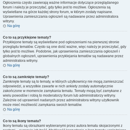
Ogłoszenia często zawierają ważne informacje dotyczące przeglądanego
forum i należy je przeczytać, gdy tylko jest to możliwe. Ogłoszenia są
wyświetlane na górze każdej strony forum, w którym zostały napisane.
Uprawnienia zamieszczania ogłoszeń są nadawane przez administratora
witryny.
Na górę
Co to są przyklejone tematy?
Przyklejone tematy są wyświetlane pod ogłoszeniami na pierwszej stronie
przeglądu tematów. Często są one dość ważne, więc należy je przeczytać, gdy
tylko jest to możliwe. Podobnie, jak uprawnienia zamieszczania ogłoszeń i
globalnych ogłoszeń, uprawnienia przyklejania tematów są nadawane przez
administratora witryny.
Na górę
Co to są zamknięte tematy?
Zamknięte tematy są to tematy, w których użytkownicy nie mogą zamieszczać
odpowiedzi, a wszystkie zawarte w nich ankiety zostały automatycznie
zakończone w momencie zamykania tematu. Tematy mogą być zamykane z
wielu powodów i robią to moderatorzy forum lub administratorzy witryny.
Zależnie od uprawnień nadanych przez administratora witryny użytkownik
może mieć możliwość zamykania swoich tematów.
Na górę
Co to są ikony tematu?
Ikony tematu są obrazkami wybieranymi przez autora tematu skojarzonymi z