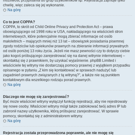
możliwość przypisania do grup użytkowników itp. Rejestracja zajmuje tylko
chwilę, więc zaleca się jej wykonanie.
Na górę
Co to jest COPPA?
COPPA, to skrót od Child Online Privacy and Protection Act – prawa
obowiązującego od 1998 roku w USA, nakładającego na właścicieli stron
internetowych, które potencjalnie mogą zbierać informacje od osób
małoletnich – mających mniej niż 13 lat – obowiązek posiadania pisemnej
zgody rodziców lub opiekunów prawnych na zbieranie informacji prywatnych
od osób poniżej 13 roku życia. Jeżeli nie masz pewności czy to dotyczy ciebie
jako kogoś próbującego zarejestrować się na danej witrynie internetowej –
skontaktuj się z prawnikiem, by uzyskać wyjaśnienie. phpBB Limited i
właściciele tej witryny nie dostarczają pomocy prawnej z wyjątkiem przypadku
opisanego w pytaniu „Z kim się kontaktować w sprawach nadużyć lub
zagadnień prawnych związanych z tą witryną?”, a także nie są punktem
kontaktowym dla wszelkiego rodzaju porad prawnych.
Na górę
Dlaczego nie mogę się zarejestrować?
Być może właściciel witryny wyłączył funkcję rejestracji, aby nie rejestrowały
się nowe osoby. Właściciel witryny mógł także zablokować twój adres IP lub
zabronił nazwy użytkownika, którą próbujesz zarejestrować. W sprawie
pomocy, skontaktuj się z administratorem witryny.
Na górę
Rejestracja została przeprowadzona poprawnie, ale nie mogę się