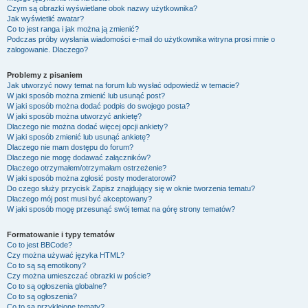
Czym są obrazki wyświetlane obok nazwy użytkownika?
Jak wyświetlić awatar?
Co to jest ranga i jak można ją zmienić?
Podczas próby wysłania wiadomości e-mail do użytkownika witryna prosi mnie o
zalogowanie. Dlaczego?
Problemy z pisaniem
Jak utworzyć nowy temat na forum lub wysłać odpowiedź w temacie?
W jaki sposób można zmienić lub usunąć post?
W jaki sposób można dodać podpis do swojego posta?
W jaki sposób można utworzyć ankietę?
Dlaczego nie można dodać więcej opcji ankiety?
W jaki sposób zmienić lub usunąć ankietę?
Dlaczego nie mam dostępu do forum?
Dlaczego nie mogę dodawać załączników?
Dlaczego otrzymałem/otrzymałam ostrzeżenie?
W jaki sposób można zgłosić posty moderatorowi?
Do czego służy przycisk
Zapisz
znajdujący się w oknie tworzenia tematu?
Dlaczego mój post musi być akceptowany?
W jaki sposób mogę przesunąć swój temat na górę strony tematów?
Formatowanie i typy tematów
Co to jest BBCode?
Czy można używać języka HTML?
Co to są są emotikony?
Czy można umieszczać obrazki w poście?
Co to są ogłoszenia globalne?
Co to są ogłoszenia?
Co to są przyklejone tematy?