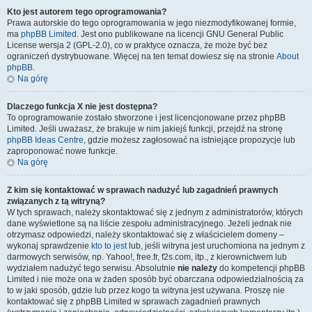
Kto jest autorem tego oprogramowania?
Prawa autorskie do tego oprogramowania w jego niezmodyfikowanej formie,
ma
phpBB Limited
. Jest ono publikowane na licencji GNU General Public
License wersja 2 (GPL-2.0), co w praktyce oznacza, że może być bez
ograniczeń dystrybuowane. Więcej na ten temat dowiesz się na stronie
About
phpBB
.
Na górę
Dlaczego funkcja X nie jest dostępna?
To oprogramowanie zostało stworzone i jest licencjonowane przez phpBB
Limited. Jeśli uważasz, że brakuje w nim jakiejś funkcji, przejdź na stronę
phpBB Ideas Centre
, gdzie możesz zagłosować na istniejące propozycje lub
zaproponować nowe funkcje.
Na górę
Z kim się kontaktować w sprawach nadużyć lub zagadnień prawnych
związanych z tą witryną?
W tych sprawach, należy skontaktować się z jednym z administratorów, których
dane wyświetlone są na liście zespołu administracyjnego. Jeżeli jednak nie
otrzymasz odpowiedzi, należy skontaktować się z właścicielem domeny –
wykonaj sprawdzenie
kto to jest
lub, jeśli witryna jest uruchomiona na jednym z
darmowych serwisów, np. Yahoo!, free.fr, f2s.com, itp., z kierownictwem lub
wydziałem nadużyć tego serwisu. Absolutnie
nie należy
do kompetencji phpBB
Limited i nie może ona w żaden sposób być obarczana odpowiedzialnością za
to w jaki sposób, gdzie lub przez kogo ta witryna jest używana. Proszę nie
kontaktować się z phpBB Limited w sprawach zagadnień prawnych