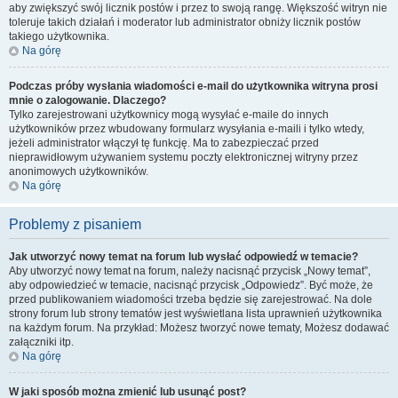
aby zwiększyć swój licznik postów i przez to swoją rangę. Większość witryn nie
toleruje takich działań i moderator lub administrator obniży licznik postów
takiego użytkownika.
Na górę
Podczas próby wysłania wiadomości e-mail do użytkownika witryna prosi
mnie o zalogowanie. Dlaczego?
Tylko zarejestrowani użytkownicy mogą wysyłać e-maile do innych
użytkowników przez wbudowany formularz wysyłania e-maili i tylko wtedy,
jeżeli administrator włączył tę funkcję. Ma to zabezpieczać przed
nieprawidłowym używaniem systemu poczty elektronicznej witryny przez
anonimowych użytkowników.
Na górę
Problemy z pisaniem
Jak utworzyć nowy temat na forum lub wysłać odpowiedź w temacie?
Aby utworzyć nowy temat na forum, należy nacisnąć przycisk „Nowy temat”,
aby odpowiedzieć w temacie, nacisnąć przycisk „Odpowiedz”. Być może, że
przed publikowaniem wiadomości trzeba będzie się zarejestrować. Na dole
strony forum lub strony tematów jest wyświetlana lista uprawnień użytkownika
na każdym forum. Na przykład: Możesz tworzyć nowe tematy, Możesz dodawać
załączniki itp.
Na górę
W jaki sposób można zmienić lub usunąć post?