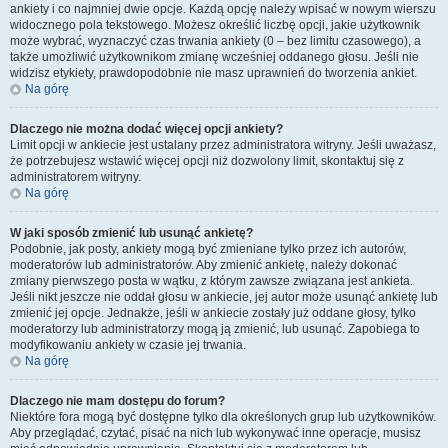
ankiety i co najmniej dwie opcje. Każdą opcję należy wpisać w nowym wierszu
widocznego pola tekstowego. Możesz określić liczbę opcji, jakie użytkownik
może wybrać, wyznaczyć czas trwania ankiety (0 – bez limitu czasowego), a
także umożliwić użytkownikom zmianę wcześniej oddanego głosu. Jeśli nie
widzisz etykiety, prawdopodobnie nie masz uprawnień do tworzenia ankiet.
Na górę
Dlaczego nie można dodać więcej opcji ankiety?
Limit opcji w ankiecie jest ustalany przez administratora witryny. Jeśli uważasz,
że potrzebujesz wstawić więcej opcji niż dozwolony limit, skontaktuj się z
administratorem witryny.
Na górę
W jaki sposób zmienić lub usunąć ankietę?
Podobnie, jak posty, ankiety mogą być zmieniane tylko przez ich autorów,
moderatorów lub administratorów. Aby zmienić ankietę, należy dokonać
zmiany pierwszego posta w wątku, z którym zawsze związana jest ankieta.
Jeśli nikt jeszcze nie oddał głosu w ankiecie, jej autor może usunąć ankietę lub
zmienić jej opcje. Jednakże, jeśli w ankiecie zostały już oddane głosy, tylko
moderatorzy lub administratorzy mogą ją zmienić, lub usunąć. Zapobiega to
modyfikowaniu ankiety w czasie jej trwania.
Na górę
Dlaczego nie mam dostępu do forum?
Niektóre fora mogą być dostępne tylko dla określonych grup lub użytkowników.
Aby przeglądać, czytać, pisać na nich lub wykonywać inne operacje, musisz