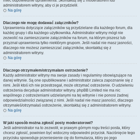
mieć odpowiednie uprawnienia. Skontaktuj się z moderatorem lub
administratorem witryny, aby ci je przydzielił.
Na górę
Dlaczego nie mogę dodawać załączników?
Uprawnienia dotyczące załączników są przydzielane dla każdego forum, dla
każdej grupy i dla każdego użytkownika. Administrator witryny mógł nie
zezwolić na zamieszczanie załączników na forum, na którym piszesz lub
przyznał uprawnienia tylko niektórym grupom. Jeśli nadal nie masz jasności,
dlaczego nie możesz zamieszczać załączników, skontaktuj się z
administratorem witryny.
Na górę
Dlaczego otrzymałem/otrzymałam ostrzeżenie?
Każdy administrator witryny ma swoje zasady i regulaminy obowiązujące na
danej witrynie. Są one opublikowane i administrator zaleca zapoznanie się z
nimi. Jeśli ktoś ich nie przestrzegał, może otrzymać ostrzeżenie. O udzieleniu
ostrzeżenia decyduje administrator witryny. phpBB Limited nie ma nic
wspólnego z ostrzeżeniami udzielanymi na tej witrynie i nie ponosi żadnej
odpowiedzialności związanej z nimi. Jeśli nadal nie masz jasności, dlaczego
otrzymałeś/otrzymałaś ostrzeżenie, skontaktuj się z administratorem witryny.
Na górę
W jaki sposób można zgłosić posty moderatorowi?
Jeśli administrator na to zezwolił, w prawym górnym rogu treści posta, który
chcesz zgłosić, powinien być widoczny odpowiedni przycisk. Naciśnięcie tego
przycisku spowoduje przeniesienie cię do formularza, który po jego