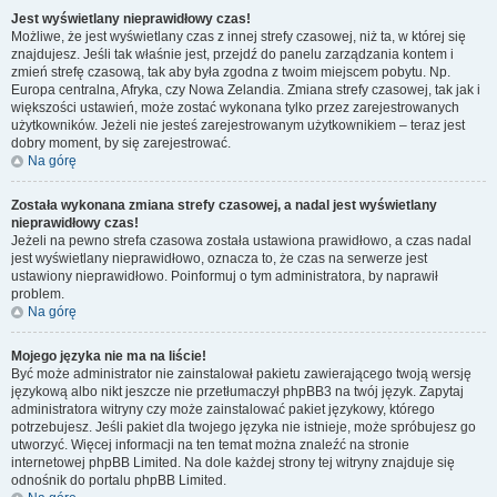
Jest wyświetlany nieprawidłowy czas!
Możliwe, że jest wyświetlany czas z innej strefy czasowej, niż ta, w której się
znajdujesz. Jeśli tak właśnie jest, przejdź do panelu zarządzania kontem i
zmień strefę czasową, tak aby była zgodna z twoim miejscem pobytu. Np.
Europa centralna, Afryka, czy Nowa Zelandia. Zmiana strefy czasowej, tak jak i
większości ustawień, może zostać wykonana tylko przez zarejestrowanych
użytkowników. Jeżeli nie jesteś zarejestrowanym użytkownikiem – teraz jest
dobry moment, by się zarejestrować.
Na górę
Została wykonana zmiana strefy czasowej, a nadal jest wyświetlany
nieprawidłowy czas!
Jeżeli na pewno strefa czasowa została ustawiona prawidłowo, a czas nadal
jest wyświetlany nieprawidłowo, oznacza to, że czas na serwerze jest
ustawiony nieprawidłowo. Poinformuj o tym administratora, by naprawił
problem.
Na górę
Mojego języka nie ma na liście!
Być może administrator nie zainstalował pakietu zawierającego twoją wersję
językową albo nikt jeszcze nie przetłumaczył phpBB3 na twój język. Zapytaj
administratora witryny czy może zainstalować pakiet językowy, którego
potrzebujesz. Jeśli pakiet dla twojego języka nie istnieje, może spróbujesz go
utworzyć. Więcej informacji na ten temat można znaleźć na stronie
internetowej phpBB Limited. Na dole każdej strony tej witryny znajduje się
odnośnik do portalu phpBB Limited.