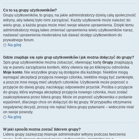
Co to są grupy użytkowników?
Grupy użytkowników, to grupy, na jakie administratorzy dzielą całą społeczność
witryny, aby łatwiej było nimi zarządzać. Każdy użytkownik może należeć do
wielu grup, a każda grupa może mieć swoje własne uprawnienia. Dzięki temu
administratorzy mogą łatwo zmieniać uprawnienia wielu użytkowników naraz,
nadawać uprawnienia moderatora lub dawać dostęp użytkownikom do
prywatnego forum.
Na górę
Gdzie znajduje się spis grup użytkowników i jak można dołączyć do grupy?
Spis grup użytkowników można zobaczyć, otwierając kartę
Grupy
znajdującą
się w panelu zarządzania kontem, który otwiera się po kliknięciu odnośnika
Moje konto
. Nie wszystkie grupy są dostępne dla każdego. Niektóre mogą
wymagać akceptacji przyjęcia nowego członka, niektóre mogą być zamknięte,
a jeszcze inne mogą mieć ukrytych członków. Użytkownik może poprosić o
przyjęcie do danej grupy, naciskając odpowiedni przycisk. Prośba o przyjęcie
do grupy, która wymaga akceptacji przyjęcia nowego członka, musi zostać
zaakceptowana przez lidera grupy. Może on poprosić użytkownika o podanie
wyjaśnień, dlaczego chce on dołączyć do tej grupy. W przypadku otrzymania
negatywnej decyzji, proszę nie nękać lidera grupy pytaniami – widocznie miał
on swoje powody.
Na górę
W jaki sposób można zostać liderem grupy?
Lidera grupy zazwyczaj mianuje administrator witryny podczas tworzenia