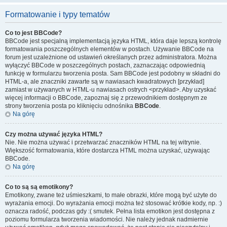
Formatowanie i typy tematów
Co to jest BBCode?
BBCode jest specjalną implementacją języka HTML, która daje lepszą kontrolę
formatowania poszczególnych elementów w postach. Używanie BBCode na
forum jest uzależnione od ustawień określanych przez administratora. Można
wyłączyć BBCode w poszczególnych postach, zaznaczając odpowiednią
funkcję w formularzu tworzenia posta. Sam BBCode jest podobny w składni do
HTML-a, ale znaczniki zawarte są w nawiasach kwadratowych [przykład]
zamiast w używanych w HTML-u nawiasach ostrych <przykład>. Aby uzyskać
więcej informacji o BBCode, zapoznaj się z przewodnikiem dostępnym ze
strony tworzenia posta po kliknięciu odnośnika
BBCode
.
Na górę
Czy można używać języka HTML?
Nie. Nie można używać i przetwarzać znaczników HTML na tej witrynie.
Większość formatowania, które dostarcza HTML można uzyskać, używając
BBCode.
Na górę
Co to są są emotikony?
Emotikony, zwane też uśmieszkami, to małe obrazki, które mogą być użyte do
wyrażania emocji. Do wyrażania emocji można też stosować krótkie kody, np. :)
oznacza radość, podczas gdy :( smutek. Pełna lista emotikon jest dostępna z
poziomu formularza tworzenia wiadomości. Nie należy jednak nadmiernie