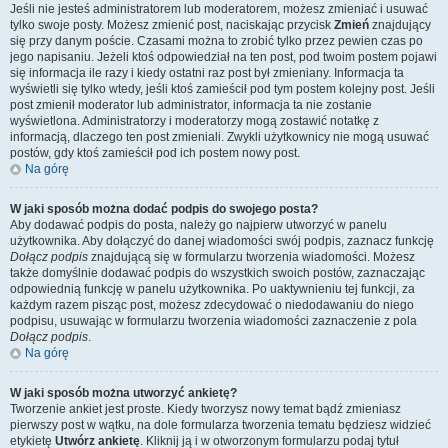
Jeśli nie jesteś administratorem lub moderatorem, możesz zmieniać i usuwać
tylko swoje posty. Możesz zmienić post, naciskając przycisk
Zmień
znajdujący
się przy danym poście. Czasami można to zrobić tylko przez pewien czas po
jego napisaniu. Jeżeli ktoś odpowiedział na ten post, pod twoim postem pojawi
się informacja ile razy i kiedy ostatni raz post był zmieniany. Informacja ta
wyświetli się tylko wtedy, jeśli ktoś zamieścił pod tym postem kolejny post. Jeśli
post zmienił moderator lub administrator, informacja ta nie zostanie
wyświetlona. Administratorzy i moderatorzy mogą zostawić notatkę z
informacją, dlaczego ten post zmieniali. Zwykli użytkownicy nie mogą usuwać
postów, gdy ktoś zamieścił pod ich postem nowy post.
Na górę
W jaki sposób można dodać podpis do swojego posta?
Aby dodawać podpis do posta, należy go najpierw utworzyć w panelu
użytkownika. Aby dołączyć do danej wiadomości swój podpis, zaznacz funkcję
Dołącz podpis
znajdującą się w formularzu tworzenia wiadomości. Możesz
także domyślnie dodawać podpis do wszystkich swoich postów, zaznaczając
odpowiednią funkcję w panelu użytkownika. Po uaktywnieniu tej funkcji, za
każdym razem pisząc post, możesz zdecydować o niedodawaniu do niego
podpisu, usuwając w formularzu tworzenia wiadomości zaznaczenie z pola
Dołącz podpis
.
Na górę
W jaki sposób można utworzyć ankietę?
Tworzenie ankiet jest proste. Kiedy tworzysz nowy temat bądź zmieniasz
pierwszy post w wątku, na dole formularza tworzenia tematu będziesz widzieć
etykietę
Utwórz ankietę
. Kliknij ją i w otworzonym formularzu podaj tytuł