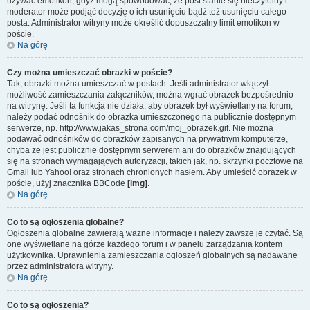
używać emotikon, gdyż mogą spowodować, że post stanie się nieczytelny i
moderator może podjąć decyzję o ich usunięciu bądź też usunięciu całego
posta. Administrator witryny może określić dopuszczalny limit emotikon w
poście.
Na górę
Czy można umieszczać obrazki w poście?
Tak, obrazki można umieszczać w postach. Jeśli administrator włączył
możliwość zamieszczania załączników, można wgrać obrazek bezpośrednio
na witrynę. Jeśli ta funkcja nie działa, aby obrazek był wyświetlany na forum,
należy podać odnośnik do obrazka umieszczonego na publicznie dostępnym
serwerze, np. http://www.jakas_strona.com/moj_obrazek.gif. Nie można
podawać odnośników do obrazków zapisanych na prywatnym komputerze,
chyba że jest publicznie dostępnym serwerem ani do obrazków znajdujących
się na stronach wymagających autoryzacji, takich jak, np. skrzynki pocztowe na
Gmail lub Yahoo! oraz stronach chronionych hasłem. Aby umieścić obrazek w
poście, użyj znacznika BBCode
[img]
.
Na górę
Co to są ogłoszenia globalne?
Ogłoszenia globalne zawierają ważne informacje i należy zawsze je czytać. Są
one wyświetlane na górze każdego forum i w panelu zarządzania kontem
użytkownika. Uprawnienia zamieszczania ogłoszeń globalnych są nadawane
przez administratora witryny.
Na górę
Co to są ogłoszenia?