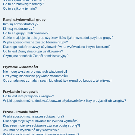
Co to są zamknięte tematy?
Co to są ikony tematu?
Rangi użytkownika i grupy
Kim są administratorzy?
Kim są moderatorzy?
Co to są grupy użytkowników?
Gdzie znajduje się spis grup użytkowników i jak można dołączyć do grupy?
W jaki sposób można zostać liderem grupy?
Dlaczego niektóre nazwy użytkowników są wyświetlane innymi kolorami?
Co to jest
Domyślna grupa użytkownika
?
Czym jest odnośnik
Zespół administracyjny
?
Prywatne wiadomości
Nie mogę wysyłać prywatnych wiadomości!
Otrzymuję niechciane prywatne wiadomości!
Otrzymałem/otrzymałam spam lub obraźliwy e-mail od kogoś z tej witryny!
Przyjaciele i wrogowie
Co to jest lista przyjaciół i wrogów?
W jaki sposób można dodawać/usuwać użytkowników z listy przyjaciół lub wrogów?
Przeszukiwanie forów
W jaki sposób można przeszukiwać fora?
Dlaczego moje wyszukiwanie nie zwraca wyników?
Dlaczego moje wyszukiwanie zwraca pustą stronę?!
Jak można wyszukać użytkowników?
W jaki sposób można znaleźć swoje posty i tematy?