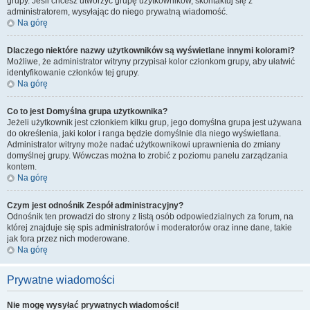
grupy. Jeśli chcesz utworzyć grupę użytkowników, skontaktuj się z
administratorem, wysyłając do niego prywatną wiadomość.
Na górę
Dlaczego niektóre nazwy użytkowników są wyświetlane innymi kolorami?
Możliwe, że administrator witryny przypisał kolor członkom grupy, aby ułatwić
identyfikowanie członków tej grupy.
Na górę
Co to jest
Domyślna grupa użytkownika
?
Jeżeli użytkownik jest członkiem kilku grup, jego domyślna grupa jest używana
do określenia, jaki kolor i ranga będzie domyślnie dla niego wyświetlana.
Administrator witryny może nadać użytkownikowi uprawnienia do zmiany
domyślnej grupy. Wówczas można to zrobić z poziomu panelu zarządzania
kontem.
Na górę
Czym jest odnośnik
Zespół administracyjny
?
Odnośnik ten prowadzi do strony z listą osób odpowiedzialnych za forum, na
której znajduje się spis administratorów i moderatorów oraz inne dane, takie
jak fora przez nich moderowane.
Na górę
Prywatne wiadomości
Nie mogę wysyłać prywatnych wiadomości!