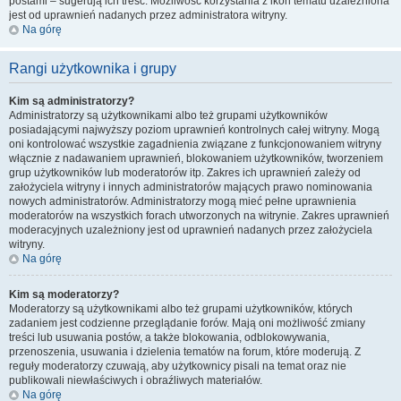
postami – sugerują ich treść. Możliwość korzystania z ikon tematu uzależniona
jest od uprawnień nadanych przez administratora witryny.
Na górę
Rangi użytkownika i grupy
Kim są administratorzy?
Administratorzy są użytkownikami albo też grupami użytkowników
posiadającymi najwyższy poziom uprawnień kontrolnych całej witryny. Mogą
oni kontrolować wszystkie zagadnienia związane z funkcjonowaniem witryny
włącznie z nadawaniem uprawnień, blokowaniem użytkowników, tworzeniem
grup użytkowników lub moderatorów itp. Zakres ich uprawnień zależy od
założyciela witryny i innych administratorów mających prawo nominowania
nowych administratorów. Administratorzy mogą mieć pełne uprawnienia
moderatorów na wszystkich forach utworzonych na witrynie. Zakres uprawnień
moderacyjnych uzależniony jest od uprawnień nadanych przez założyciela
witryny.
Na górę
Kim są moderatorzy?
Moderatorzy są użytkownikami albo też grupami użytkowników, których
zadaniem jest codzienne przeglądanie forów. Mają oni możliwość zmiany
treści lub usuwania postów, a także blokowania, odblokowywania,
przenoszenia, usuwania i dzielenia tematów na forum, które moderują. Z
reguły moderatorzy czuwają, aby użytkownicy pisali na temat oraz nie
publikowali niewłaściwych i obraźliwych materiałów.
Na górę