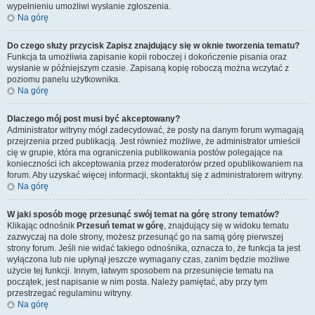
wypełnieniu umożliwi wysłanie zgłoszenia.
Na górę
Do czego służy przycisk
Zapisz
znajdujący się w oknie tworzenia tematu?
Funkcja ta umożliwia zapisanie kopii roboczej i dokończenie pisania oraz
wysłanie w późniejszym czasie. Zapisaną kopię roboczą można wczytać z
poziomu panelu użytkownika.
Na górę
Dlaczego mój post musi być akceptowany?
Administrator witryny mógł zadecydować, że posty na danym forum wymagają
przejrzenia przed publikacją. Jest również możliwe, że administrator umieścił
cię w grupie, która ma ograniczenia publikowania postów polegające na
konieczności ich akceptowania przez moderatorów przed opublikowaniem na
forum. Aby uzyskać więcej informacji, skontaktuj się z administratorem witryny.
Na górę
W jaki sposób mogę przesunąć swój temat na górę strony tematów?
Klikając odnośnik
Przesuń temat w górę
, znajdujący się w widoku tematu
zazwyczaj na dole strony, możesz przesunąć go na samą górę pierwszej
strony forum. Jeśli nie widać takiego odnośnika, oznacza to, że funkcja ta jest
wyłączona lub nie upłynął jeszcze wymagany czas, zanim będzie możliwe
użycie tej funkcji. Innym, łatwym sposobem na przesunięcie tematu na
początek, jest napisanie w nim posta. Należy pamiętać, aby przy tym
przestrzegać regulaminu witryny.
Na górę