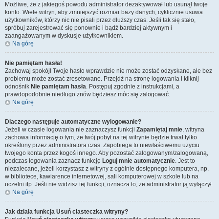
Możliwe, że z jakiegoś powodu administrator dezaktywował lub usunął twoje
konto. Wiele witryn, aby zmniejszyć rozmiar bazy danych, cyklicznie usuwa
użytkowników, którzy nic nie pisali przez dłuższy czas. Jeśli tak się stało,
spróbuj zarejestrować się ponownie i bądź bardziej aktywnym i
zaangażowanym w dyskusje użytkownikiem.
Na górę
Nie pamiętam hasła!
Zachowaj spokój! Twoje hasło wprawdzie nie może zostać odzyskane, ale bez
problemu może zostać zresetowane. Przejdź na stronę logowania i kliknij
odnośnik
Nie pamiętam hasła
. Postępuj zgodnie z instrukcjami, a
prawdopodobnie niedługo znów będziesz móc się zalogować.
Na górę
Dlaczego następuje automatyczne wylogowanie?
Jeżeli w czasie logowania nie zaznaczysz funkcji
Zapamiętaj mnie
, witryna
zachowa informację o tym, że twój pobyt na tej witrynie będzie trwał tylko
określony przez administratora czas. Zapobiega to niewłaściwemu użyciu
twojego konta przez kogoś innego. Aby pozostać zalogowanym/zalogowaną,
podczas logowania zaznacz funkcję
Loguj mnie automatycznie
. Jest to
niezalecane, jeżeli korzystasz z witryny z ogólnie dostępnego komputera, np.
w bibliotece, kawiarence internetowej, sali komputerowej w szkole lub na
uczelni itp. Jeśli nie widzisz tej funkcji, oznacza to, że administrator ją wyłączył.
Na górę
Jak działa funkcja
Usuń ciasteczka witryny
?