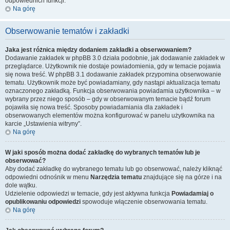
odpowiednich funkcji.
Na górę
Obserwowanie tematów i zakładki
Jaka jest różnica między dodaniem zakładki a obserwowaniem?
Dodawanie zakładek w phpBB 3.0 działa podobnie, jak dodawanie zakładek w
przeglądarce. Użytkownik nie dostaje powiadomienia, gdy w temacie pojawia
się nowa treść. W phpBB 3.1 dodawanie zakładek przypomina obserwowanie
tematu. Użytkownik może być powiadamiany, gdy nastąpi aktualizacja tematu
oznaczonego zakładką. Funkcja obserwowania powiadamia użytkownika – w
wybrany przez niego sposób – gdy w obserwowanym temacie bądź forum
pojawiła się nowa treść. Sposoby powiadamiania dla zakładek i
obserwowanych elementów można konfigurować w panelu użytkownika na
karcie „Ustawienia witryny”.
Na górę
W jaki sposób można dodać zakładkę do wybranych tematów lub je
obserwować?
Aby dodać zakładkę do wybranego tematu lub go obserwować, należy kliknąć
odpowiedni odnośnik w menu
Narzędzia tematu
znajdujące się na górze i na
dole wątku.
Udzielenie odpowiedzi w temacie, gdy jest aktywna funkcja
Powiadamiaj o
opublikowaniu odpowiedzi
spowoduje włączenie obserwowania tematu.
Na górę