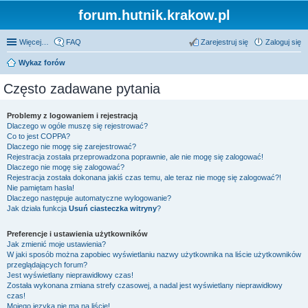
forum.hutnik.krakow.pl
Więcej…
FAQ
Zarejestruj się
Zaloguj się
Wykaz forów
Często zadawane pytania
Problemy z logowaniem i rejestracją
Dlaczego w ogóle muszę się rejestrować?
Co to jest COPPA?
Dlaczego nie mogę się zarejestrować?
Rejestracja została przeprowadzona poprawnie, ale nie mogę się zalogować!
Dlaczego nie mogę się zalogować?
Rejestracja została dokonana jakiś czas temu, ale teraz nie mogę się zalogować?!
Nie pamiętam hasła!
Dlaczego następuje automatyczne wylogowanie?
Jak działa funkcja
Usuń ciasteczka witryny
?
Preferencje i ustawienia użytkowników
Jak zmienić moje ustawienia?
W jaki sposób można zapobiec wyświetlaniu nazwy użytkownika na liście użytkowników
przeglądających forum?
Jest wyświetlany nieprawidłowy czas!
Została wykonana zmiana strefy czasowej, a nadal jest wyświetlany nieprawidłowy
czas!
Mojego języka nie ma na liście!