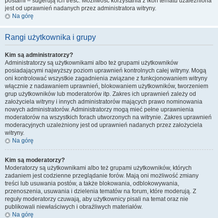
postami – sugerują ich treść. Możliwość korzystania z ikon tematu uzależniona
jest od uprawnień nadanych przez administratora witryny.
Na górę
Rangi użytkownika i grupy
Kim są administratorzy?
Administratorzy są użytkownikami albo też grupami użytkowników
posiadającymi najwyższy poziom uprawnień kontrolnych całej witryny. Mogą
oni kontrolować wszystkie zagadnienia związane z funkcjonowaniem witryny
włącznie z nadawaniem uprawnień, blokowaniem użytkowników, tworzeniem
grup użytkowników lub moderatorów itp. Zakres ich uprawnień zależy od
założyciela witryny i innych administratorów mających prawo nominowania
nowych administratorów. Administratorzy mogą mieć pełne uprawnienia
moderatorów na wszystkich forach utworzonych na witrynie. Zakres uprawnień
moderacyjnych uzależniony jest od uprawnień nadanych przez założyciela
witryny.
Na górę
Kim są moderatorzy?
Moderatorzy są użytkownikami albo też grupami użytkowników, których
zadaniem jest codzienne przeglądanie forów. Mają oni możliwość zmiany
treści lub usuwania postów, a także blokowania, odblokowywania,
przenoszenia, usuwania i dzielenia tematów na forum, które moderują. Z
reguły moderatorzy czuwają, aby użytkownicy pisali na temat oraz nie
publikowali niewłaściwych i obraźliwych materiałów.
Na górę