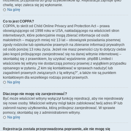
możliwość przypisania do grup użytkowników itp. Rejestracja zajmuje tylko
chwilę, więc zaleca się jej wykonanie.
Na górę
Co to jest COPPA?
COPPA, to skrót od Child Online Privacy and Protection Act – prawa
obowiązującego od 1998 roku w USA, nakładającego na właścicieli stron
internetowych, które potencjalnie mogą zbierać informacje od osób
małoletnich – mających mniej niż 13 lat – obowiązek posiadania pisemnej
zgody rodziców lub opiekunów prawnych na zbieranie informacji prywatnych
od osób poniżej 13 roku życia. Jeżeli nie masz pewności czy to dotyczy ciebie
jako kogoś próbującego zarejestrować się na danej witrynie internetowej –
skontaktuj się z prawnikiem, by uzyskać wyjaśnienie. phpBB Limited i
właściciele tej witryny nie dostarczają pomocy prawnej z wyjątkiem przypadku
opisanego w pytaniu „Z kim się kontaktować w sprawach nadużyć lub
zagadnień prawnych związanych z tą witryną?”, a także nie są punktem
kontaktowym dla wszelkiego rodzaju porad prawnych.
Na górę
Dlaczego nie mogę się zarejestrować?
Być może właściciel witryny wyłączył funkcję rejestracji, aby nie rejestrowały
się nowe osoby. Właściciel witryny mógł także zablokować twój adres IP lub
zabronił nazwy użytkownika, którą próbujesz zarejestrować. W sprawie
pomocy, skontaktuj się z administratorem witryny.
Na górę
Rejestracja została przeprowadzona poprawnie, ale nie mogę się