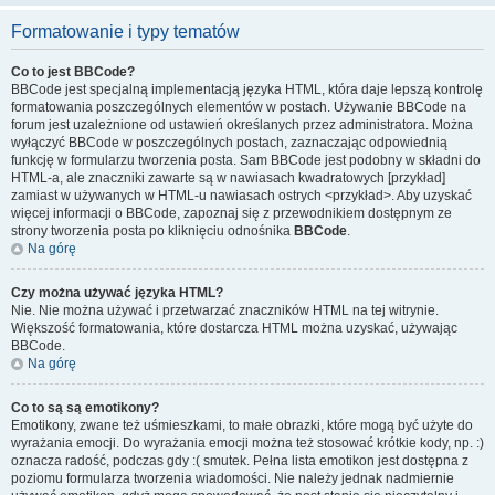
Formatowanie i typy tematów
Co to jest BBCode?
BBCode jest specjalną implementacją języka HTML, która daje lepszą kontrolę
formatowania poszczególnych elementów w postach. Używanie BBCode na
forum jest uzależnione od ustawień określanych przez administratora. Można
wyłączyć BBCode w poszczególnych postach, zaznaczając odpowiednią
funkcję w formularzu tworzenia posta. Sam BBCode jest podobny w składni do
HTML-a, ale znaczniki zawarte są w nawiasach kwadratowych [przykład]
zamiast w używanych w HTML-u nawiasach ostrych <przykład>. Aby uzyskać
więcej informacji o BBCode, zapoznaj się z przewodnikiem dostępnym ze
strony tworzenia posta po kliknięciu odnośnika
BBCode
.
Na górę
Czy można używać języka HTML?
Nie. Nie można używać i przetwarzać znaczników HTML na tej witrynie.
Większość formatowania, które dostarcza HTML można uzyskać, używając
BBCode.
Na górę
Co to są są emotikony?
Emotikony, zwane też uśmieszkami, to małe obrazki, które mogą być użyte do
wyrażania emocji. Do wyrażania emocji można też stosować krótkie kody, np. :)
oznacza radość, podczas gdy :( smutek. Pełna lista emotikon jest dostępna z
poziomu formularza tworzenia wiadomości. Nie należy jednak nadmiernie