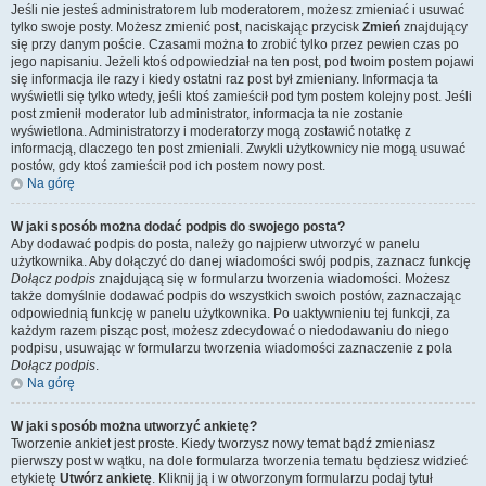
Jeśli nie jesteś administratorem lub moderatorem, możesz zmieniać i usuwać
tylko swoje posty. Możesz zmienić post, naciskając przycisk
Zmień
znajdujący
się przy danym poście. Czasami można to zrobić tylko przez pewien czas po
jego napisaniu. Jeżeli ktoś odpowiedział na ten post, pod twoim postem pojawi
się informacja ile razy i kiedy ostatni raz post był zmieniany. Informacja ta
wyświetli się tylko wtedy, jeśli ktoś zamieścił pod tym postem kolejny post. Jeśli
post zmienił moderator lub administrator, informacja ta nie zostanie
wyświetlona. Administratorzy i moderatorzy mogą zostawić notatkę z
informacją, dlaczego ten post zmieniali. Zwykli użytkownicy nie mogą usuwać
postów, gdy ktoś zamieścił pod ich postem nowy post.
Na górę
W jaki sposób można dodać podpis do swojego posta?
Aby dodawać podpis do posta, należy go najpierw utworzyć w panelu
użytkownika. Aby dołączyć do danej wiadomości swój podpis, zaznacz funkcję
Dołącz podpis
znajdującą się w formularzu tworzenia wiadomości. Możesz
także domyślnie dodawać podpis do wszystkich swoich postów, zaznaczając
odpowiednią funkcję w panelu użytkownika. Po uaktywnieniu tej funkcji, za
każdym razem pisząc post, możesz zdecydować o niedodawaniu do niego
podpisu, usuwając w formularzu tworzenia wiadomości zaznaczenie z pola
Dołącz podpis
.
Na górę
W jaki sposób można utworzyć ankietę?
Tworzenie ankiet jest proste. Kiedy tworzysz nowy temat bądź zmieniasz
pierwszy post w wątku, na dole formularza tworzenia tematu będziesz widzieć
etykietę
Utwórz ankietę
. Kliknij ją i w otworzonym formularzu podaj tytuł