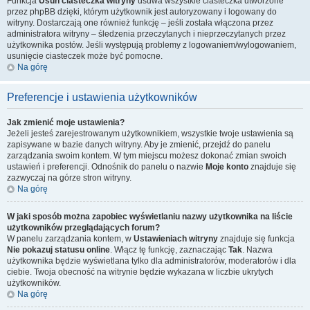
Funkcja
Usuń ciasteczka witryny
usuwa wszystkie ciasteczka utworzone
przez phpBB dzięki, którym użytkownik jest autoryzowany i logowany do
witryny. Dostarczają one również funkcję – jeśli została włączona przez
administratora witryny – śledzenia przeczytanych i nieprzeczytanych przez
użytkownika postów. Jeśli występują problemy z logowaniem/wylogowaniem,
usunięcie ciasteczek może być pomocne.
Na górę
Preferencje i ustawienia użytkowników
Jak zmienić moje ustawienia?
Jeżeli jesteś zarejestrowanym użytkownikiem, wszystkie twoje ustawienia są
zapisywane w bazie danych witryny. Aby je zmienić, przejdź do panelu
zarządzania swoim kontem. W tym miejscu możesz dokonać zmian swoich
ustawień i preferencji. Odnośnik do panelu o nazwie
Moje konto
znajduje się
zazwyczaj na górze stron witryny.
Na górę
W jaki sposób można zapobiec wyświetlaniu nazwy użytkownika na liście
użytkowników przeglądających forum?
W panelu zarządzania kontem, w
Ustawieniach witryny
znajduje się funkcja
Nie pokazuj statusu online
. Włącz tę funkcję, zaznaczając
Tak
. Nazwa
użytkownika będzie wyświetlana tylko dla administratorów, moderatorów i dla
ciebie. Twoja obecność na witrynie będzie wykazana w liczbie ukrytych
użytkowników.
Na górę