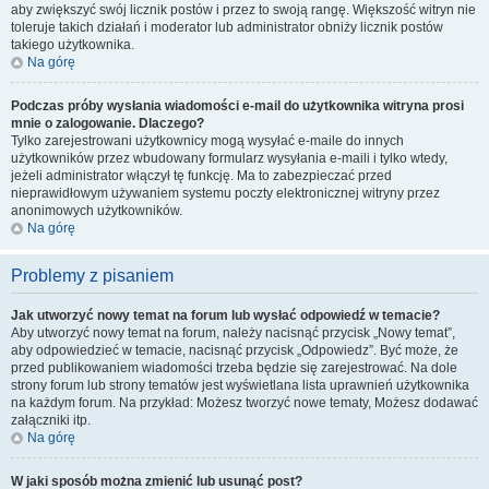
aby zwiększyć swój licznik postów i przez to swoją rangę. Większość witryn nie
toleruje takich działań i moderator lub administrator obniży licznik postów
takiego użytkownika.
Na górę
Podczas próby wysłania wiadomości e-mail do użytkownika witryna prosi
mnie o zalogowanie. Dlaczego?
Tylko zarejestrowani użytkownicy mogą wysyłać e-maile do innych
użytkowników przez wbudowany formularz wysyłania e-maili i tylko wtedy,
jeżeli administrator włączył tę funkcję. Ma to zabezpieczać przed
nieprawidłowym używaniem systemu poczty elektronicznej witryny przez
anonimowych użytkowników.
Na górę
Problemy z pisaniem
Jak utworzyć nowy temat na forum lub wysłać odpowiedź w temacie?
Aby utworzyć nowy temat na forum, należy nacisnąć przycisk „Nowy temat”,
aby odpowiedzieć w temacie, nacisnąć przycisk „Odpowiedz”. Być może, że
przed publikowaniem wiadomości trzeba będzie się zarejestrować. Na dole
strony forum lub strony tematów jest wyświetlana lista uprawnień użytkownika
na każdym forum. Na przykład: Możesz tworzyć nowe tematy, Możesz dodawać
załączniki itp.
Na górę
W jaki sposób można zmienić lub usunąć post?