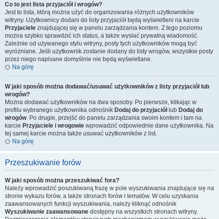
Co to jest lista przyjaciół i wrogów?
Jest to lista, którą można użyć do organizowania różnych użytkowników
witryny. Użytkownicy dodani do listy przyjaciół będą wyświetleni na karcie
Przyjaciele
znajdującej się w panelu zarządzania kontem. Z tego poziomu
można szybko sprawdzić ich status, a także wysłać prywatną wiadomość.
Zależnie od używanego stylu witryny, posty tych użytkowników mogą być
wyróżniane. Jeśli użytkownik zostanie dodany do listy wrogów, wszystkie posty
przez niego napisane domyślnie nie będą wyświetlane.
Na górę
W jaki sposób można dodawać/usuwać użytkowników z listy przyjaciół lub
wrogów?
Można dodawać użytkowników na dwa sposoby. Po pierwsze, klikając w
profilu wybranego użytkownika odnośnik
Dodaj do przyjaciół
lub
Dodaj do
wrogów
. Po drugie, przejść do panelu zarządzania swoim kontem i tam na
karcie
Przyjaciele i wrogowie
wprowadzić odpowiednie dane użytkownika. Na
tej samej karcie można także usuwać użytkowników z list.
Na górę
Przeszukiwanie forów
W jaki sposób można przeszukiwać fora?
Należy wprowadzić poszukiwaną frazę w pole wyszukiwania znajdujące się na
stronie wykazu forów, a także stronach forów i tematów. W celu uzyskania
zaawansowanych funkcji wyszukiwania, należy kliknąć odnośnik
Wyszukiwanie zaawansowane
dostępny na wszystkich stronach witryny.