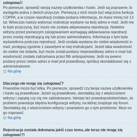
zalogować!
Po pierwsze, sprawdź swoją nazwę użytkownika i hasło. Jeśli są poprawne, to
wystąpiła jedna z dwóch przyczyn. Pierwszą z nich może być włączona funkcja
COPPA, a w czasie rejestracji została podana informacja, że masz mniej niż 13
lat. Wówczas należy wykonać instrukcje wysłane na twój adres e-mail. Jeśli nie
to było przyczyną, być może nie została aktywowana rejestracja. Niektóre
witryny przed pierwszym zalogowaniem wymagają aktywowania rejestracji
przez osobę rejestrującą się lub przez administratora. Informacja o tym była
wyświetlona podczas rejestracji. Jeśli została wysłana do ciebie wiadomość e-
mail, postępuj zgodnie z zawartymi w niej instrukcjami. Jeżeli taka wiadomość
do ciebie nie dotarła, być może został podany nieprawidłowy adres e-mail lub
wiadomość została zatrzymana przez filtr antyspamowy. Jeśli na pewno
podany przez ciebie adres e-mail jest prawidłowy, spróbuj skontaktować się z
administratorem.
Na górę
Dlaczego nie mogę się zalogować?
Powodów może być kilka. Po pierwsze, sprawdź czy twoja nazwa użytkownika
i hasło są prawidłowe. Jeżeli są prawidłowe, skontaktuj się z właścicielem
witryny i zapytaj czy cię nie zablokowano. Istnieje też prawdopodobieństwo, że
problem powoduje błędna konfiguracja witryny, na której znajduje się forum.
Skontaktuj się z właścicielem witryny i powiadom go o tym problemie. Musi on
go naprawić.
Na górę
Rejestracja została dokonana jakiś czas temu, ale teraz nie mogę się
zalogować?!