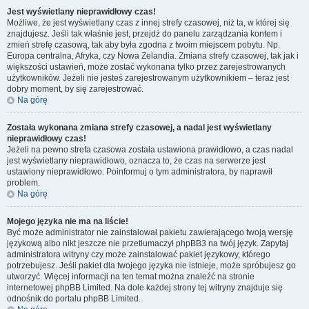
Jest wyświetlany nieprawidłowy czas!
Możliwe, że jest wyświetlany czas z innej strefy czasowej, niż ta, w której się
znajdujesz. Jeśli tak właśnie jest, przejdź do panelu zarządzania kontem i
zmień strefę czasową, tak aby była zgodna z twoim miejscem pobytu. Np.
Europa centralna, Afryka, czy Nowa Zelandia. Zmiana strefy czasowej, tak jak i
większości ustawień, może zostać wykonana tylko przez zarejestrowanych
użytkowników. Jeżeli nie jesteś zarejestrowanym użytkownikiem – teraz jest
dobry moment, by się zarejestrować.
Na górę
Została wykonana zmiana strefy czasowej, a nadal jest wyświetlany
nieprawidłowy czas!
Jeżeli na pewno strefa czasowa została ustawiona prawidłowo, a czas nadal
jest wyświetlany nieprawidłowo, oznacza to, że czas na serwerze jest
ustawiony nieprawidłowo. Poinformuj o tym administratora, by naprawił
problem.
Na górę
Mojego języka nie ma na liście!
Być może administrator nie zainstalował pakietu zawierającego twoją wersję
językową albo nikt jeszcze nie przetłumaczył phpBB3 na twój język. Zapytaj
administratora witryny czy może zainstalować pakiet językowy, którego
potrzebujesz. Jeśli pakiet dla twojego języka nie istnieje, może spróbujesz go
utworzyć. Więcej informacji na ten temat można znaleźć na stronie
internetowej phpBB Limited. Na dole każdej strony tej witryny znajduje się
odnośnik do portalu phpBB Limited.