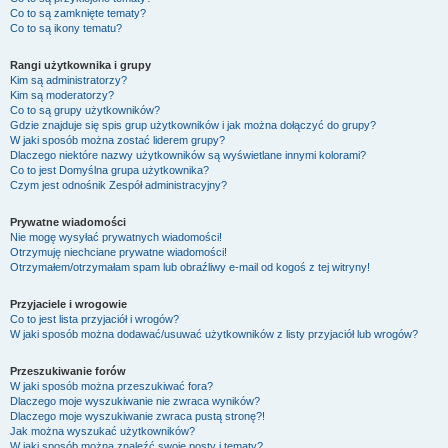
Co to są zamknięte tematy?
Co to są ikony tematu?
Rangi użytkownika i grupy
Kim są administratorzy?
Kim są moderatorzy?
Co to są grupy użytkowników?
Gdzie znajduje się spis grup użytkowników i jak można dołączyć do grupy?
W jaki sposób można zostać liderem grupy?
Dlaczego niektóre nazwy użytkowników są wyświetlane innymi kolorami?
Co to jest
Domyślna grupa użytkownika
?
Czym jest odnośnik
Zespół administracyjny
?
Prywatne wiadomości
Nie mogę wysyłać prywatnych wiadomości!
Otrzymuję niechciane prywatne wiadomości!
Otrzymałem/otrzymałam spam lub obraźliwy e-mail od kogoś z tej witryny!
Przyjaciele i wrogowie
Co to jest lista przyjaciół i wrogów?
W jaki sposób można dodawać/usuwać użytkowników z listy przyjaciół lub wrogów?
Przeszukiwanie forów
W jaki sposób można przeszukiwać fora?
Dlaczego moje wyszukiwanie nie zwraca wyników?
Dlaczego moje wyszukiwanie zwraca pustą stronę?!
Jak można wyszukać użytkowników?
W jaki sposób można znaleźć swoje posty i tematy?