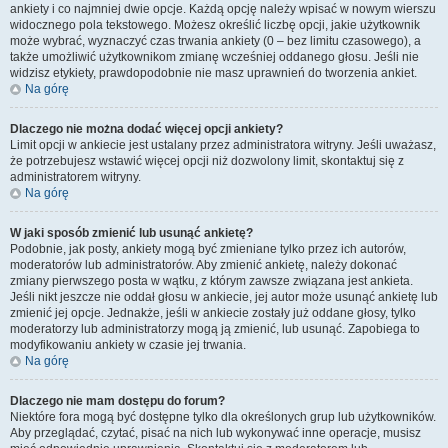
ankiety i co najmniej dwie opcje. Każdą opcję należy wpisać w nowym wierszu
widocznego pola tekstowego. Możesz określić liczbę opcji, jakie użytkownik
może wybrać, wyznaczyć czas trwania ankiety (0 – bez limitu czasowego), a
także umożliwić użytkownikom zmianę wcześniej oddanego głosu. Jeśli nie
widzisz etykiety, prawdopodobnie nie masz uprawnień do tworzenia ankiet.
Na górę
Dlaczego nie można dodać więcej opcji ankiety?
Limit opcji w ankiecie jest ustalany przez administratora witryny. Jeśli uważasz,
że potrzebujesz wstawić więcej opcji niż dozwolony limit, skontaktuj się z
administratorem witryny.
Na górę
W jaki sposób zmienić lub usunąć ankietę?
Podobnie, jak posty, ankiety mogą być zmieniane tylko przez ich autorów,
moderatorów lub administratorów. Aby zmienić ankietę, należy dokonać
zmiany pierwszego posta w wątku, z którym zawsze związana jest ankieta.
Jeśli nikt jeszcze nie oddał głosu w ankiecie, jej autor może usunąć ankietę lub
zmienić jej opcje. Jednakże, jeśli w ankiecie zostały już oddane głosy, tylko
moderatorzy lub administratorzy mogą ją zmienić, lub usunąć. Zapobiega to
modyfikowaniu ankiety w czasie jej trwania.
Na górę
Dlaczego nie mam dostępu do forum?
Niektóre fora mogą być dostępne tylko dla określonych grup lub użytkowników.
Aby przeglądać, czytać, pisać na nich lub wykonywać inne operacje, musisz