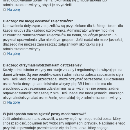
mieć odpowiednie uprawnienia. Skontaktuj się z moderatorem lub
administratorem witryny, aby ci je przydzielił.
Na górę
Dlaczego nie mogę dodawać załączników?
Uprawnienia dotyczące załączników są przydzielane dla każdego forum, dla
każdej grupy i dla każdego użytkownika. Administrator witryny mógł nie
zezwolić na zamieszczanie załączników na forum, na którym piszesz lub
przyznał uprawnienia tylko niektórym grupom. Jeśli nadal nie masz jasności,
dlaczego nie możesz zamieszczać załączników, skontaktuj się z
administratorem witryny.
Na górę
Dlaczego otrzymałem/otrzymałam ostrzeżenie?
Każdy administrator witryny ma swoje zasady i regulaminy obowiązujące na
danej witrynie. Są one opublikowane i administrator zaleca zapoznanie się z
nimi. Jeśli ktoś ich nie przestrzegał, może otrzymać ostrzeżenie. O udzieleniu
ostrzeżenia decyduje administrator witryny. phpBB Limited nie ma nic
wspólnego z ostrzeżeniami udzielanymi na tej witrynie i nie ponosi żadnej
odpowiedzialności związanej z nimi. Jeśli nadal nie masz jasności, dlaczego
otrzymałeś/otrzymałaś ostrzeżenie, skontaktuj się z administratorem witryny.
Na górę
W jaki sposób można zgłosić posty moderatorowi?
Jeśli administrator na to zezwolił, w prawym górnym rogu treści posta, który
chcesz zgłosić, powinien być widoczny odpowiedni przycisk. Naciśnięcie tego
przycisku spowoduje przeniesienie cię do formularza, który po jego