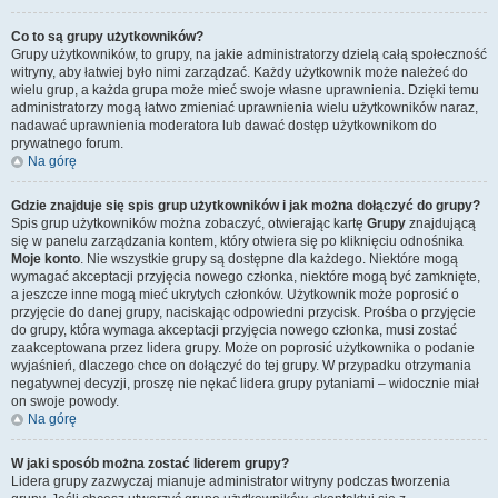
Co to są grupy użytkowników?
Grupy użytkowników, to grupy, na jakie administratorzy dzielą całą społeczność
witryny, aby łatwiej było nimi zarządzać. Każdy użytkownik może należeć do
wielu grup, a każda grupa może mieć swoje własne uprawnienia. Dzięki temu
administratorzy mogą łatwo zmieniać uprawnienia wielu użytkowników naraz,
nadawać uprawnienia moderatora lub dawać dostęp użytkownikom do
prywatnego forum.
Na górę
Gdzie znajduje się spis grup użytkowników i jak można dołączyć do grupy?
Spis grup użytkowników można zobaczyć, otwierając kartę
Grupy
znajdującą
się w panelu zarządzania kontem, który otwiera się po kliknięciu odnośnika
Moje konto
. Nie wszystkie grupy są dostępne dla każdego. Niektóre mogą
wymagać akceptacji przyjęcia nowego członka, niektóre mogą być zamknięte,
a jeszcze inne mogą mieć ukrytych członków. Użytkownik może poprosić o
przyjęcie do danej grupy, naciskając odpowiedni przycisk. Prośba o przyjęcie
do grupy, która wymaga akceptacji przyjęcia nowego członka, musi zostać
zaakceptowana przez lidera grupy. Może on poprosić użytkownika o podanie
wyjaśnień, dlaczego chce on dołączyć do tej grupy. W przypadku otrzymania
negatywnej decyzji, proszę nie nękać lidera grupy pytaniami – widocznie miał
on swoje powody.
Na górę
W jaki sposób można zostać liderem grupy?
Lidera grupy zazwyczaj mianuje administrator witryny podczas tworzenia