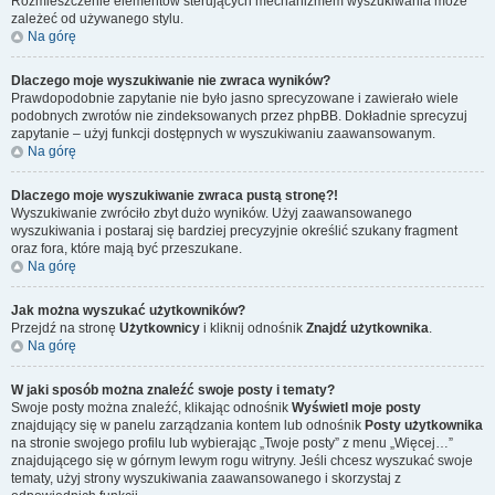
Rozmieszczenie elementów sterujących mechanizmem wyszukiwania może
zależeć od używanego stylu.
Na górę
Dlaczego moje wyszukiwanie nie zwraca wyników?
Prawdopodobnie zapytanie nie było jasno sprecyzowane i zawierało wiele
podobnych zwrotów nie zindeksowanych przez phpBB. Dokładnie sprecyzuj
zapytanie – użyj funkcji dostępnych w wyszukiwaniu zaawansowanym.
Na górę
Dlaczego moje wyszukiwanie zwraca pustą stronę?!
Wyszukiwanie zwróciło zbyt dużo wyników. Użyj zaawansowanego
wyszukiwania i postaraj się bardziej precyzyjnie określić szukany fragment
oraz fora, które mają być przeszukane.
Na górę
Jak można wyszukać użytkowników?
Przejdź na stronę
Użytkownicy
i kliknij odnośnik
Znajdź użytkownika
.
Na górę
W jaki sposób można znaleźć swoje posty i tematy?
Swoje posty można znaleźć, klikając odnośnik
Wyświetl moje posty
znajdujący się w panelu zarządzania kontem lub odnośnik
Posty użytkownika
na stronie swojego profilu lub wybierając „Twoje posty” z menu „Więcej…”
znajdującego się w górnym lewym rogu witryny. Jeśli chcesz wyszukać swoje
tematy, użyj strony wyszukiwania zaawansowanego i skorzystaj z