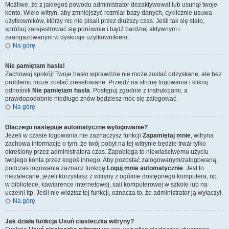
Możliwe, że z jakiegoś powodu administrator dezaktywował lub usunął twoje
konto. Wiele witryn, aby zmniejszyć rozmiar bazy danych, cyklicznie usuwa
użytkowników, którzy nic nie pisali przez dłuższy czas. Jeśli tak się stało,
spróbuj zarejestrować się ponownie i bądź bardziej aktywnym i
zaangażowanym w dyskusje użytkownikiem.
Na górę
Nie pamiętam hasła!
Zachowaj spokój! Twoje hasło wprawdzie nie może zostać odzyskane, ale bez
problemu może zostać zresetowane. Przejdź na stronę logowania i kliknij
odnośnik
Nie pamiętam hasła
. Postępuj zgodnie z instrukcjami, a
prawdopodobnie niedługo znów będziesz móc się zalogować.
Na górę
Dlaczego następuje automatyczne wylogowanie?
Jeżeli w czasie logowania nie zaznaczysz funkcji
Zapamiętaj mnie
, witryna
zachowa informację o tym, że twój pobyt na tej witrynie będzie trwał tylko
określony przez administratora czas. Zapobiega to niewłaściwemu użyciu
twojego konta przez kogoś innego. Aby pozostać zalogowanym/zalogowaną,
podczas logowania zaznacz funkcję
Loguj mnie automatycznie
. Jest to
niezalecane, jeżeli korzystasz z witryny z ogólnie dostępnego komputera, np.
w bibliotece, kawiarence internetowej, sali komputerowej w szkole lub na
uczelni itp. Jeśli nie widzisz tej funkcji, oznacza to, że administrator ją wyłączył.
Na górę
Jak działa funkcja
Usuń ciasteczka witryny
?