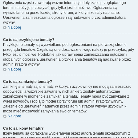
Ogłoszenia często zawierają ważne informacje dotyczące przeglądanego
forum i należy je przeczytać, gdy tylko jest to możliwe. Ogłoszenia są
wyświetlane na górze każdej strony forum, w którym zostały napisane.
Uprawnienia zamieszczania ogłoszeń są nadawane przez administratora
witryny.
Na górę
Co to są przyklejone tematy?
Przyklejone tematy są wyświetlane pod ogłoszeniami na pierwszej stronie
przeglądu tematów. Często są one dość ważne, więc należy je przeczytać, gdy
tylko jest to możliwe. Podobnie, jak uprawnienia zamieszczania ogłoszeń i
globalnych ogłoszeń, uprawnienia przyklejania tematów są nadawane przez
administratora witryny.
Na górę
Co to są zamknięte tematy?
Zamknięte tematy są to tematy, w których użytkownicy nie mogą zamieszczać
odpowiedzi, a wszystkie zawarte w nich ankiety zostały automatycznie
zakończone w momencie zamykania tematu. Tematy mogą być zamykane z
wielu powodów i robią to moderatorzy forum lub administratorzy witryny.
Zależnie od uprawnień nadanych przez administratora witryny użytkownik
może mieć możliwość zamykania swoich tematów.
Na górę
Co to są ikony tematu?
Ikony tematu są obrazkami wybieranymi przez autora tematu skojarzonymi z