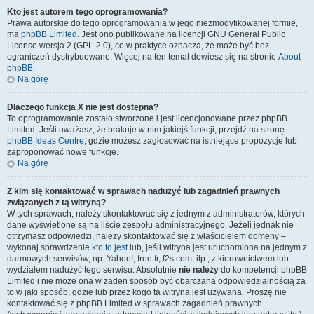
Kto jest autorem tego oprogramowania?
Prawa autorskie do tego oprogramowania w jego niezmodyfikowanej formie,
ma
phpBB Limited
. Jest ono publikowane na licencji GNU General Public
License wersja 2 (GPL-2.0), co w praktyce oznacza, że może być bez
ograniczeń dystrybuowane. Więcej na ten temat dowiesz się na stronie
About
phpBB
.
Na górę
Dlaczego funkcja X nie jest dostępna?
To oprogramowanie zostało stworzone i jest licencjonowane przez phpBB
Limited. Jeśli uważasz, że brakuje w nim jakiejś funkcji, przejdź na stronę
phpBB Ideas Centre
, gdzie możesz zagłosować na istniejące propozycje lub
zaproponować nowe funkcje.
Na górę
Z kim się kontaktować w sprawach nadużyć lub zagadnień prawnych
związanych z tą witryną?
W tych sprawach, należy skontaktować się z jednym z administratorów, których
dane wyświetlone są na liście zespołu administracyjnego. Jeżeli jednak nie
otrzymasz odpowiedzi, należy skontaktować się z właścicielem domeny –
wykonaj sprawdzenie
kto to jest
lub, jeśli witryna jest uruchomiona na jednym z
darmowych serwisów, np. Yahoo!, free.fr, f2s.com, itp., z kierownictwem lub
wydziałem nadużyć tego serwisu. Absolutnie
nie należy
do kompetencji phpBB
Limited i nie może ona w żaden sposób być obarczana odpowiedzialnością za
to w jaki sposób, gdzie lub przez kogo ta witryna jest używana. Proszę nie
kontaktować się z phpBB Limited w sprawach zagadnień prawnych