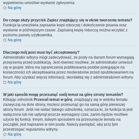
wypełnieniu umożliwi wysłanie zgłoszenia.
Na górę
Do czego służy przycisk
Zapisz
znajdujący się w oknie tworzenia tematu?
Funkcja ta umożliwia zapisanie kopii roboczej i dokończenie pisania oraz
wysłanie w późniejszym czasie. Zapisaną kopię roboczą można wczytać z
poziomu panelu użytkownika.
Na górę
Dlaczego mój post musi być akceptowany?
Administrator witryny mógł zadecydować, że posty na danym forum wymagają
przejrzenia przed publikacją. Jest również możliwe, że administrator umieścił
cię w grupie, która ma ograniczenia publikowania postów polegające na
konieczności ich akceptowania przez moderatorów przed opublikowaniem na
forum. Aby uzyskać więcej informacji, skontaktuj się z administratorem witryny.
Na górę
W jaki sposób mogę przesunąć swój temat na górę strony tematów?
Klikając odnośnik
Przesuń temat w górę
, znajdujący się w widoku tematu
zazwyczaj na dole strony, możesz przesunąć go na samą górę pierwszej
strony forum. Jeśli nie widać takiego odnośnika, oznacza to, że funkcja ta jest
wyłączona lub nie upłynął jeszcze wymagany czas, zanim będzie możliwe
użycie tej funkcji. Innym, łatwym sposobem na przesunięcie tematu na
początek, jest napisanie w nim posta. Należy pamiętać, aby przy tym
przestrzegać regulaminu witryny.
Na górę