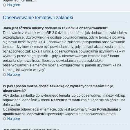
odpowiednich funkcji.
Na górę
Obserwowanie tematów i zakładki
Jaka jest różnica między dodaniem zakładki a obserwowaniem?
Dodawanie zakładek w phpBB 3.0 działa podobnie, jak dodawanie zakładek w
przeglądarce. Użytkownik nie dostaje powiadomienia, gdy w temacie pojawia
się nowa treść. W phpBB 3.1 dodawanie zakładek przypomina obserwowanie
tematu. Użytkownik może być powiadamiany, gdy nastąpi aktualizacja tematu
oznaczonego zakładką. Funkcja obserwowania powiadamia użytkownika – w
wybrany przez niego sposób – gdy w obserwowanym temacie bądź forum
pojawiła się nowa treść. Sposoby powiadamiania dla zakładek i
obserwowanych elementów można konfigurować w panelu użytkownika na
karcie „Ustawienia witryny”.
Na górę
W jaki sposób można dodać zakładkę do wybranych tematów lub je
obserwować?
Aby dodać zakładkę do wybranego tematu lub go obserwować, należy kliknąć
odpowiedni odnośnik w menu
Narzędzia tematu
znajdujące się na górze i na
dole wątku.
Udzielenie odpowiedzi w temacie, gdy jest aktywna funkcja
Powiadamiaj o
opublikowaniu odpowiedzi
spowoduje włączenie obserwowania tematu.
Na górę