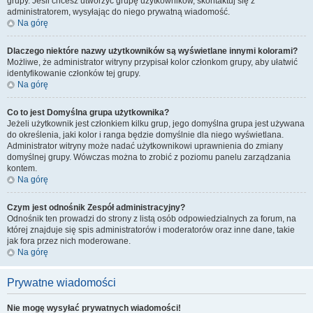
grupy. Jeśli chcesz utworzyć grupę użytkowników, skontaktuj się z
administratorem, wysyłając do niego prywatną wiadomość.
Na górę
Dlaczego niektóre nazwy użytkowników są wyświetlane innymi kolorami?
Możliwe, że administrator witryny przypisał kolor członkom grupy, aby ułatwić
identyfikowanie członków tej grupy.
Na górę
Co to jest
Domyślna grupa użytkownika
?
Jeżeli użytkownik jest członkiem kilku grup, jego domyślna grupa jest używana
do określenia, jaki kolor i ranga będzie domyślnie dla niego wyświetlana.
Administrator witryny może nadać użytkownikowi uprawnienia do zmiany
domyślnej grupy. Wówczas można to zrobić z poziomu panelu zarządzania
kontem.
Na górę
Czym jest odnośnik
Zespół administracyjny
?
Odnośnik ten prowadzi do strony z listą osób odpowiedzialnych za forum, na
której znajduje się spis administratorów i moderatorów oraz inne dane, takie
jak fora przez nich moderowane.
Na górę
Prywatne wiadomości
Nie mogę wysyłać prywatnych wiadomości!