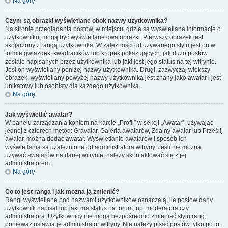
Na górę
Czym są obrazki wyświetlane obok nazwy użytkownika?
Na stronie przeglądania postów, w miejscu, gdzie są wyświetlane informacje o
użytkowniku, mogą być wyświetlane dwa obrazki. Pierwszy obrazek jest
skojarzony z rangą użytkownika. W zależności od używanego stylu jest on w
formie gwiazdek, kwadracików lub kropek pokazujących, jak dużo postów
zostało napisanych przez użytkownika lub jaki jest jego status na tej witrynie.
Jest on wyświetlany poniżej nazwy użytkownika. Drugi, zazwyczaj większy
obrazek, wyświetlany powyżej nazwy użytkownika jest znany jako awatar i jest
unikatowy lub osobisty dla każdego użytkownika.
Na górę
Jak wyświetlić awatar?
W panelu zarządzania kontem na karcie „Profil” w sekcji „Awatar”, używając
jednej z czterech metod: Gravatar, Galeria awatarów, Zdalny awatar lub Prześlij
awatar, można dodać awatar. Wyświetlanie awatarów i sposób ich
wyświetlania są uzależnione od administratora witryny. Jeśli nie można
używać awatarów na danej witrynie, należy skontaktować się z jej
administratorem.
Na górę
Co to jest ranga i jak można ją zmienić?
Rangi wyświetlane pod nazwami użytkowników oznaczają, ile postów dany
użytkownik napisał lub jaki ma status na forum, np. moderatora czy
administratora. Użytkownicy nie mogą bezpośrednio zmieniać stylu rang,
ponieważ ustawia je administrator witryny. Nie należy pisać postów tylko po to,