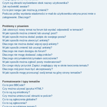
Czym są obrazki wyświetlane obok nazwy użytkownika?
Jak wyświetlić awatar?
Co to jest ranga i jak można ją zmienić?
Podczas próby wysłania wiadomości e-mail do użytkownika witryna prosi mnie o
zalogowanie. Dlaczego?
Problemy z pisaniem
Jak utworzyć nowy temat na forum lub wysłać odpowiedź w temacie?
W jaki sposób można zmienić lub usunąć post?
W jaki sposób można dodać podpis do swojego posta?
W jaki sposób można utworzyć ankietę?
Dlaczego nie można dodać więcej opcji ankiety?
W jaki sposób zmienić lub usunąć ankietę?
Dlaczego nie mam dostępu do forum?
Dlaczego nie mogę dodawać załączników?
Dlaczego otrzymałem/otrzymałam ostrzeżenie?
W jaki sposób można zgłosić posty moderatorowi?
Do czego służy przycisk
Zapisz
znajdujący się w oknie tworzenia tematu?
Dlaczego mój post musi być akceptowany?
W jaki sposób mogę przesunąć swój temat na górę strony tematów?
Formatowanie i typy tematów
Co to jest BBCode?
Czy można używać języka HTML?
Co to są są emotikony?
Czy można umieszczać obrazki w poście?
Co to są ogłoszenia globalne?
Co to są ogłoszenia?
Co to są przyklejone tematy?