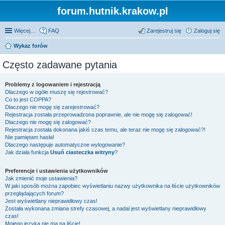
forum.hutnik.krakow.pl
Więcej…
FAQ
Zarejestruj się
Zaloguj się
Wykaz forów
Często zadawane pytania
Problemy z logowaniem i rejestracją
Dlaczego w ogóle muszę się rejestrować?
Co to jest COPPA?
Dlaczego nie mogę się zarejestrować?
Rejestracja została przeprowadzona poprawnie, ale nie mogę się zalogować!
Dlaczego nie mogę się zalogować?
Rejestracja została dokonana jakiś czas temu, ale teraz nie mogę się zalogować?!
Nie pamiętam hasła!
Dlaczego następuje automatyczne wylogowanie?
Jak działa funkcja
Usuń ciasteczka witryny
?
Preferencje i ustawienia użytkowników
Jak zmienić moje ustawienia?
W jaki sposób można zapobiec wyświetlaniu nazwy użytkownika na liście użytkowników
przeglądających forum?
Jest wyświetlany nieprawidłowy czas!
Została wykonana zmiana strefy czasowej, a nadal jest wyświetlany nieprawidłowy
czas!
Mojego języka nie ma na liście!