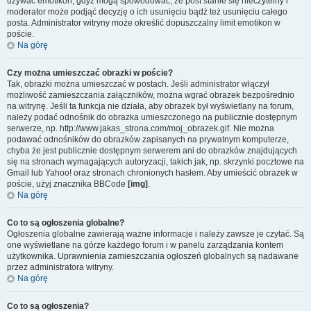
używać emotikon, gdyż mogą spowodować, że post stanie się nieczytelny i
moderator może podjąć decyzję o ich usunięciu bądź też usunięciu całego
posta. Administrator witryny może określić dopuszczalny limit emotikon w
poście.
Na górę
Czy można umieszczać obrazki w poście?
Tak, obrazki można umieszczać w postach. Jeśli administrator włączył
możliwość zamieszczania załączników, można wgrać obrazek bezpośrednio
na witrynę. Jeśli ta funkcja nie działa, aby obrazek był wyświetlany na forum,
należy podać odnośnik do obrazka umieszczonego na publicznie dostępnym
serwerze, np. http://www.jakas_strona.com/moj_obrazek.gif. Nie można
podawać odnośników do obrazków zapisanych na prywatnym komputerze,
chyba że jest publicznie dostępnym serwerem ani do obrazków znajdujących
się na stronach wymagających autoryzacji, takich jak, np. skrzynki pocztowe na
Gmail lub Yahoo! oraz stronach chronionych hasłem. Aby umieścić obrazek w
poście, użyj znacznika BBCode
[img]
.
Na górę
Co to są ogłoszenia globalne?
Ogłoszenia globalne zawierają ważne informacje i należy zawsze je czytać. Są
one wyświetlane na górze każdego forum i w panelu zarządzania kontem
użytkownika. Uprawnienia zamieszczania ogłoszeń globalnych są nadawane
przez administratora witryny.
Na górę
Co to są ogłoszenia?