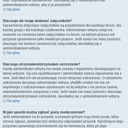
mieć odpowiednie uprawnienia. Skontaktuj się z moderatorem lub
administratorem witryny, aby ci je przydzielił.
Na górę
Dlaczego nie mogę dodawać załączników?
Uprawnienia dotyczące załączników są przydzielane dla każdego forum, dla
każdej grupy i dla każdego użytkownika. Administrator witryny mógł nie
zezwolić na zamieszczanie załączników na forum, na którym piszesz lub
przyznał uprawnienia tylko niektórym grupom. Jeśli nadal nie masz jasności,
dlaczego nie możesz zamieszczać załączników, skontaktuj się z
administratorem witryny.
Na górę
Dlaczego otrzymałem/otrzymałam ostrzeżenie?
Każdy administrator witryny ma swoje zasady i regulaminy obowiązujące na
danej witrynie. Są one opublikowane i administrator zaleca zapoznanie się z
nimi. Jeśli ktoś ich nie przestrzegał, może otrzymać ostrzeżenie. O udzieleniu
ostrzeżenia decyduje administrator witryny. phpBB Limited nie ma nic
wspólnego z ostrzeżeniami udzielanymi na tej witrynie i nie ponosi żadnej
odpowiedzialności związanej z nimi. Jeśli nadal nie masz jasności, dlaczego
otrzymałeś/otrzymałaś ostrzeżenie, skontaktuj się z administratorem witryny.
Na górę
W jaki sposób można zgłosić posty moderatorowi?
Jeśli administrator na to zezwolił, w prawym górnym rogu treści posta, który
chcesz zgłosić, powinien być widoczny odpowiedni przycisk. Naciśnięcie tego
przycisku spowoduje przeniesienie cię do formularza, który po jego