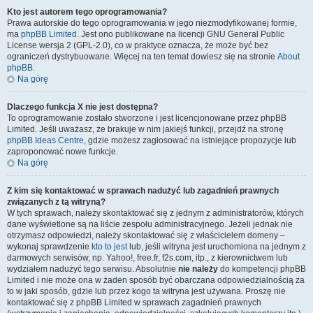
Kto jest autorem tego oprogramowania?
Prawa autorskie do tego oprogramowania w jego niezmodyfikowanej formie,
ma
phpBB Limited
. Jest ono publikowane na licencji GNU General Public
License wersja 2 (GPL-2.0), co w praktyce oznacza, że może być bez
ograniczeń dystrybuowane. Więcej na ten temat dowiesz się na stronie
About
phpBB
.
Na górę
Dlaczego funkcja X nie jest dostępna?
To oprogramowanie zostało stworzone i jest licencjonowane przez phpBB
Limited. Jeśli uważasz, że brakuje w nim jakiejś funkcji, przejdź na stronę
phpBB Ideas Centre
, gdzie możesz zagłosować na istniejące propozycje lub
zaproponować nowe funkcje.
Na górę
Z kim się kontaktować w sprawach nadużyć lub zagadnień prawnych
związanych z tą witryną?
W tych sprawach, należy skontaktować się z jednym z administratorów, których
dane wyświetlone są na liście zespołu administracyjnego. Jeżeli jednak nie
otrzymasz odpowiedzi, należy skontaktować się z właścicielem domeny –
wykonaj sprawdzenie
kto to jest
lub, jeśli witryna jest uruchomiona na jednym z
darmowych serwisów, np. Yahoo!, free.fr, f2s.com, itp., z kierownictwem lub
wydziałem nadużyć tego serwisu. Absolutnie
nie należy
do kompetencji phpBB
Limited i nie może ona w żaden sposób być obarczana odpowiedzialnością za
to w jaki sposób, gdzie lub przez kogo ta witryna jest używana. Proszę nie
kontaktować się z phpBB Limited w sprawach zagadnień prawnych