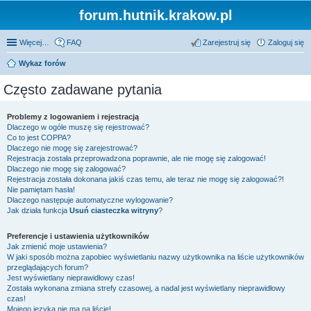
forum.hutnik.krakow.pl
Więcej…
FAQ
Zarejestruj się
Zaloguj się
Wykaz forów
Często zadawane pytania
Problemy z logowaniem i rejestracją
Dlaczego w ogóle muszę się rejestrować?
Co to jest COPPA?
Dlaczego nie mogę się zarejestrować?
Rejestracja została przeprowadzona poprawnie, ale nie mogę się zalogować!
Dlaczego nie mogę się zalogować?
Rejestracja została dokonana jakiś czas temu, ale teraz nie mogę się zalogować?!
Nie pamiętam hasła!
Dlaczego następuje automatyczne wylogowanie?
Jak działa funkcja
Usuń ciasteczka witryny
?
Preferencje i ustawienia użytkowników
Jak zmienić moje ustawienia?
W jaki sposób można zapobiec wyświetlaniu nazwy użytkownika na liście użytkowników
przeglądających forum?
Jest wyświetlany nieprawidłowy czas!
Została wykonana zmiana strefy czasowej, a nadal jest wyświetlany nieprawidłowy
czas!
Mojego języka nie ma na liście!