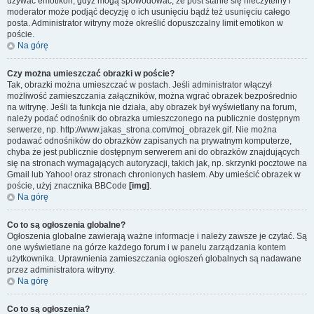
używać emotikon, gdyż mogą spowodować, że post stanie się nieczytelny i
moderator może podjąć decyzję o ich usunięciu bądź też usunięciu całego
posta. Administrator witryny może określić dopuszczalny limit emotikon w
poście.
Na górę
Czy można umieszczać obrazki w poście?
Tak, obrazki można umieszczać w postach. Jeśli administrator włączył
możliwość zamieszczania załączników, można wgrać obrazek bezpośrednio
na witrynę. Jeśli ta funkcja nie działa, aby obrazek był wyświetlany na forum,
należy podać odnośnik do obrazka umieszczonego na publicznie dostępnym
serwerze, np. http://www.jakas_strona.com/moj_obrazek.gif. Nie można
podawać odnośników do obrazków zapisanych na prywatnym komputerze,
chyba że jest publicznie dostępnym serwerem ani do obrazków znajdujących
się na stronach wymagających autoryzacji, takich jak, np. skrzynki pocztowe na
Gmail lub Yahoo! oraz stronach chronionych hasłem. Aby umieścić obrazek w
poście, użyj znacznika BBCode
[img]
.
Na górę
Co to są ogłoszenia globalne?
Ogłoszenia globalne zawierają ważne informacje i należy zawsze je czytać. Są
one wyświetlane na górze każdego forum i w panelu zarządzania kontem
użytkownika. Uprawnienia zamieszczania ogłoszeń globalnych są nadawane
przez administratora witryny.
Na górę
Co to są ogłoszenia?