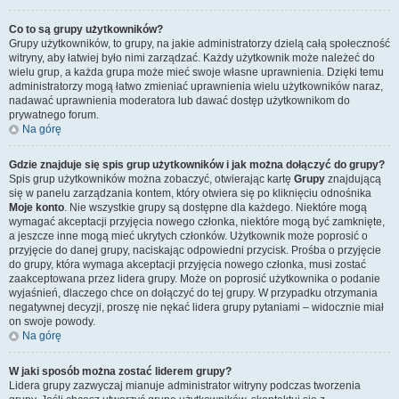
Co to są grupy użytkowników?
Grupy użytkowników, to grupy, na jakie administratorzy dzielą całą społeczność
witryny, aby łatwiej było nimi zarządzać. Każdy użytkownik może należeć do
wielu grup, a każda grupa może mieć swoje własne uprawnienia. Dzięki temu
administratorzy mogą łatwo zmieniać uprawnienia wielu użytkowników naraz,
nadawać uprawnienia moderatora lub dawać dostęp użytkownikom do
prywatnego forum.
Na górę
Gdzie znajduje się spis grup użytkowników i jak można dołączyć do grupy?
Spis grup użytkowników można zobaczyć, otwierając kartę
Grupy
znajdującą
się w panelu zarządzania kontem, który otwiera się po kliknięciu odnośnika
Moje konto
. Nie wszystkie grupy są dostępne dla każdego. Niektóre mogą
wymagać akceptacji przyjęcia nowego członka, niektóre mogą być zamknięte,
a jeszcze inne mogą mieć ukrytych członków. Użytkownik może poprosić o
przyjęcie do danej grupy, naciskając odpowiedni przycisk. Prośba o przyjęcie
do grupy, która wymaga akceptacji przyjęcia nowego członka, musi zostać
zaakceptowana przez lidera grupy. Może on poprosić użytkownika o podanie
wyjaśnień, dlaczego chce on dołączyć do tej grupy. W przypadku otrzymania
negatywnej decyzji, proszę nie nękać lidera grupy pytaniami – widocznie miał
on swoje powody.
Na górę
W jaki sposób można zostać liderem grupy?
Lidera grupy zazwyczaj mianuje administrator witryny podczas tworzenia