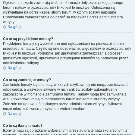
Ogłoszenia często zawierają ważne informacje dotyczące przeglądanego
forum i należy je przeczytać, gdy tylko jest to możliwe. Ogłoszenia są
wyświetlane na górze każdej strony forum, w którym zostały napisane.
Uprawnienia zamieszczania ogłoszeń są nadawane przez administratora
witryny.
Na górę
Co to są przyklejone tematy?
Przyklejone tematy są wyświetlane pod ogłoszeniami na pierwszej stronie
przeglądu tematów. Często są one dość ważne, więc należy je przeczytać, gdy
tylko jest to możliwe. Podobnie, jak uprawnienia zamieszczania ogłoszeń i
globalnych ogłoszeń, uprawnienia przyklejania tematów są nadawane przez
administratora witryny.
Na górę
Co to są zamknięte tematy?
Zamknięte tematy są to tematy, w których użytkownicy nie mogą zamieszczać
odpowiedzi, a wszystkie zawarte w nich ankiety zostały automatycznie
zakończone w momencie zamykania tematu. Tematy mogą być zamykane z
wielu powodów i robią to moderatorzy forum lub administratorzy witryny.
Zależnie od uprawnień nadanych przez administratora witryny użytkownik
może mieć możliwość zamykania swoich tematów.
Na górę
Co to są ikony tematu?
Ikony tematu są obrazkami wybieranymi przez autora tematu skojarzonymi z