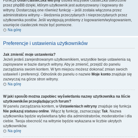
Funkcja
Usuń ciasteczka witryny
usuwa wszystkie ciasteczka utworzone
przez phpBB dzięki, którym użytkownik jest autoryzowany i logowany do
witryny. Dostarczają one również funkcję – jeśli została włączona przez
administratora witryny – śledzenia przeczytanych i nieprzeczytanych przez
użytkownika postów. Jeśli występują problemy z logowaniem/wylogowaniem,
usunięcie ciasteczek może być pomocne.
Na górę
Preferencje i ustawienia użytkowników
Jak zmienić moje ustawienia?
Jeżeli jesteś zarejestrowanym użytkownikiem, wszystkie twoje ustawienia są
zapisywane w bazie danych witryny. Aby je zmienić, przejdź do panelu
zarządzania swoim kontem. W tym miejscu możesz dokonać zmian swoich
ustawień i preferencji. Odnośnik do panelu o nazwie
Moje konto
znajduje się
zazwyczaj na górze stron witryny.
Na górę
W jaki sposób można zapobiec wyświetlaniu nazwy użytkownika na liście
użytkowników przeglądających forum?
W panelu zarządzania kontem, w
Ustawieniach witryny
znajduje się funkcja
Nie pokazuj statusu online
. Włącz tę funkcję, zaznaczając
Tak
. Nazwa
użytkownika będzie wyświetlana tylko dla administratorów, moderatorów i dla
ciebie. Twoja obecność na witrynie będzie wykazana w liczbie ukrytych
użytkowników.
Na górę