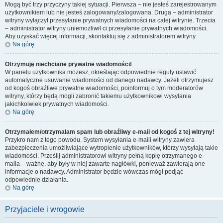
Mogą być trzy przyczyny takiej sytuacji. Pierwsza – nie jesteś zarejestrowanym
użytkownikiem lub nie jesteś zalogowany/zalogowana. Druga – administrator
witryny wyłączył przesyłanie prywatnych wiadomości na całej witrynie. Trzecia
– administrator witryny uniemożliwił ci przesyłanie prywatnych wiadomości.
Aby uzyskać więcej informacji, skontaktuj się z administratorem witryny.
Na górę
Otrzymuję niechciane prywatne wiadomości!
W panelu użytkownika możesz, określając odpowiednie reguły ustawić
automatyczne usuwanie wiadomości od danego nadawcy. Jeżeli otrzymujesz
od kogoś obraźliwe prywatne wiadomości, poinformuj o tym moderatorów
witryny, którzy będą mogli zabronić takiemu użytkownikowi wysyłania
jakichkolwiek prywatnych wiadomości.
Na górę
Otrzymałem/otrzymałam spam lub obraźliwy e-mail od kogoś z tej witryny!
Przykro nam z tego powodu. System wysyłania e-maili witryny zawiera
zabezpieczenia umożliwiające wytropienie użytkowników, którzy wysyłają takie
wiadomości. Prześlij administratorowi witryny pełną kopię otrzymanego e-
maila – ważne, aby były w niej zawarte nagłówki, ponieważ zawierają one
informacje o nadawcy. Administrator będzie wówczas mógł podjąć
odpowiednie działania.
Na górę
Przyjaciele i wrogowie