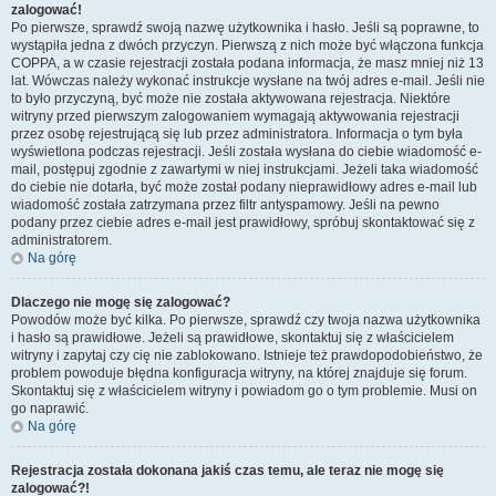
zalogować!
Po pierwsze, sprawdź swoją nazwę użytkownika i hasło. Jeśli są poprawne, to
wystąpiła jedna z dwóch przyczyn. Pierwszą z nich może być włączona funkcja
COPPA, a w czasie rejestracji została podana informacja, że masz mniej niż 13
lat. Wówczas należy wykonać instrukcje wysłane na twój adres e-mail. Jeśli nie
to było przyczyną, być może nie została aktywowana rejestracja. Niektóre
witryny przed pierwszym zalogowaniem wymagają aktywowania rejestracji
przez osobę rejestrującą się lub przez administratora. Informacja o tym była
wyświetlona podczas rejestracji. Jeśli została wysłana do ciebie wiadomość e-
mail, postępuj zgodnie z zawartymi w niej instrukcjami. Jeżeli taka wiadomość
do ciebie nie dotarła, być może został podany nieprawidłowy adres e-mail lub
wiadomość została zatrzymana przez filtr antyspamowy. Jeśli na pewno
podany przez ciebie adres e-mail jest prawidłowy, spróbuj skontaktować się z
administratorem.
Na górę
Dlaczego nie mogę się zalogować?
Powodów może być kilka. Po pierwsze, sprawdź czy twoja nazwa użytkownika
i hasło są prawidłowe. Jeżeli są prawidłowe, skontaktuj się z właścicielem
witryny i zapytaj czy cię nie zablokowano. Istnieje też prawdopodobieństwo, że
problem powoduje błędna konfiguracja witryny, na której znajduje się forum.
Skontaktuj się z właścicielem witryny i powiadom go o tym problemie. Musi on
go naprawić.
Na górę
Rejestracja została dokonana jakiś czas temu, ale teraz nie mogę się
zalogować?!