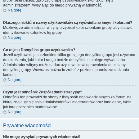
grupy. Jeśli chcesz utworzyć grupę użytkowników, skontaktuj się z
administratorem, wysyłając do niego prywatną wiadomość.
Na górę
Dlaczego niektóre nazwy użytkowników są wyświetlane innymi kolorami?
Możliwe, że administrator witryny przypisał kolor członkom grupy, aby ułatwić
identyfikowanie członków tej grupy.
Na górę
Co to jest
Domyślna grupa użytkownika
?
Jeżeli użytkownik jest członkiem kilku grup, jego domyślna grupa jest używana
do określenia, jaki kolor i ranga będzie domyślnie dla niego wyświetlana.
Administrator witryny może nadać użytkownikowi uprawnienia do zmiany
domyślnej grupy. Wówczas można to zrobić z poziomu panelu zarządzania
kontem.
Na górę
Czym jest odnośnik
Zespół administracyjny
?
Odnośnik ten prowadzi do strony z listą osób odpowiedzialnych za forum, na
której znajduje się spis administratorów i moderatorów oraz inne dane, takie
jak fora przez nich moderowane.
Na górę
Prywatne wiadomości
Nie mogę wysyłać prywatnych wiadomości!