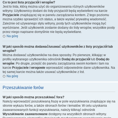
Co to jest lista przyjaciół i wrogów?
Jest to lista, którą można użyć do organizowania różnych użytkowników
witryny. Użytkownicy dodani do listy przyjaciół będą wyświetleni na karcie
Przyjaciele
znajdującej się w panelu zarządzania kontem. Z tego poziomu
można szybko sprawdzić ich status, a także wysłać prywatną wiadomość.
Zależnie od używanego stylu witryny, posty tych użytkowników mogą być
wyróżniane. Jeśli użytkownik zostanie dodany do listy wrogów, wszystkie posty
przez niego napisane domyślnie nie będą wyświetlane.
Na górę
W jaki sposób można dodawać/usuwać użytkowników z listy przyjaciół lub
wrogów?
Można dodawać użytkowników na dwa sposoby. Po pierwsze, klikając w
profilu wybranego użytkownika odnośnik
Dodaj do przyjaciół
lub
Dodaj do
wrogów
. Po drugie, przejść do panelu zarządzania swoim kontem i tam na
karcie
Przyjaciele i wrogowie
wprowadzić odpowiednie dane użytkownika. Na
tej samej karcie można także usuwać użytkowników z list.
Na górę
Przeszukiwanie forów
W jaki sposób można przeszukiwać fora?
Należy wprowadzić poszukiwaną frazę w pole wyszukiwania znajdujące się na
stronie wykazu forów, a także stronach forów i tematów. W celu uzyskania
zaawansowanych funkcji wyszukiwania, należy kliknąć odnośnik
Wyszukiwanie zaawansowane
dostępny na wszystkich stronach witryny.