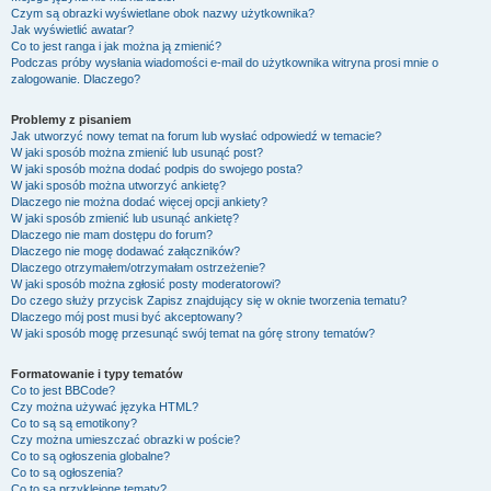
Czym są obrazki wyświetlane obok nazwy użytkownika?
Jak wyświetlić awatar?
Co to jest ranga i jak można ją zmienić?
Podczas próby wysłania wiadomości e-mail do użytkownika witryna prosi mnie o
zalogowanie. Dlaczego?
Problemy z pisaniem
Jak utworzyć nowy temat na forum lub wysłać odpowiedź w temacie?
W jaki sposób można zmienić lub usunąć post?
W jaki sposób można dodać podpis do swojego posta?
W jaki sposób można utworzyć ankietę?
Dlaczego nie można dodać więcej opcji ankiety?
W jaki sposób zmienić lub usunąć ankietę?
Dlaczego nie mam dostępu do forum?
Dlaczego nie mogę dodawać załączników?
Dlaczego otrzymałem/otrzymałam ostrzeżenie?
W jaki sposób można zgłosić posty moderatorowi?
Do czego służy przycisk
Zapisz
znajdujący się w oknie tworzenia tematu?
Dlaczego mój post musi być akceptowany?
W jaki sposób mogę przesunąć swój temat na górę strony tematów?
Formatowanie i typy tematów
Co to jest BBCode?
Czy można używać języka HTML?
Co to są są emotikony?
Czy można umieszczać obrazki w poście?
Co to są ogłoszenia globalne?
Co to są ogłoszenia?
Co to są przyklejone tematy?