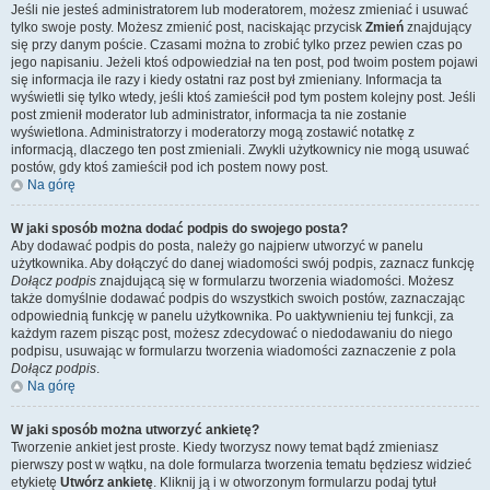
Jeśli nie jesteś administratorem lub moderatorem, możesz zmieniać i usuwać
tylko swoje posty. Możesz zmienić post, naciskając przycisk
Zmień
znajdujący
się przy danym poście. Czasami można to zrobić tylko przez pewien czas po
jego napisaniu. Jeżeli ktoś odpowiedział na ten post, pod twoim postem pojawi
się informacja ile razy i kiedy ostatni raz post był zmieniany. Informacja ta
wyświetli się tylko wtedy, jeśli ktoś zamieścił pod tym postem kolejny post. Jeśli
post zmienił moderator lub administrator, informacja ta nie zostanie
wyświetlona. Administratorzy i moderatorzy mogą zostawić notatkę z
informacją, dlaczego ten post zmieniali. Zwykli użytkownicy nie mogą usuwać
postów, gdy ktoś zamieścił pod ich postem nowy post.
Na górę
W jaki sposób można dodać podpis do swojego posta?
Aby dodawać podpis do posta, należy go najpierw utworzyć w panelu
użytkownika. Aby dołączyć do danej wiadomości swój podpis, zaznacz funkcję
Dołącz podpis
znajdującą się w formularzu tworzenia wiadomości. Możesz
także domyślnie dodawać podpis do wszystkich swoich postów, zaznaczając
odpowiednią funkcję w panelu użytkownika. Po uaktywnieniu tej funkcji, za
każdym razem pisząc post, możesz zdecydować o niedodawaniu do niego
podpisu, usuwając w formularzu tworzenia wiadomości zaznaczenie z pola
Dołącz podpis
.
Na górę
W jaki sposób można utworzyć ankietę?
Tworzenie ankiet jest proste. Kiedy tworzysz nowy temat bądź zmieniasz
pierwszy post w wątku, na dole formularza tworzenia tematu będziesz widzieć
etykietę
Utwórz ankietę
. Kliknij ją i w otworzonym formularzu podaj tytuł