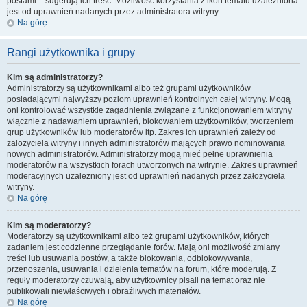
postami – sugerują ich treść. Możliwość korzystania z ikon tematu uzależniona
jest od uprawnień nadanych przez administratora witryny.
Na górę
Rangi użytkownika i grupy
Kim są administratorzy?
Administratorzy są użytkownikami albo też grupami użytkowników
posiadającymi najwyższy poziom uprawnień kontrolnych całej witryny. Mogą
oni kontrolować wszystkie zagadnienia związane z funkcjonowaniem witryny
włącznie z nadawaniem uprawnień, blokowaniem użytkowników, tworzeniem
grup użytkowników lub moderatorów itp. Zakres ich uprawnień zależy od
założyciela witryny i innych administratorów mających prawo nominowania
nowych administratorów. Administratorzy mogą mieć pełne uprawnienia
moderatorów na wszystkich forach utworzonych na witrynie. Zakres uprawnień
moderacyjnych uzależniony jest od uprawnień nadanych przez założyciela
witryny.
Na górę
Kim są moderatorzy?
Moderatorzy są użytkownikami albo też grupami użytkowników, których
zadaniem jest codzienne przeglądanie forów. Mają oni możliwość zmiany
treści lub usuwania postów, a także blokowania, odblokowywania,
przenoszenia, usuwania i dzielenia tematów na forum, które moderują. Z
reguły moderatorzy czuwają, aby użytkownicy pisali na temat oraz nie
publikowali niewłaściwych i obraźliwych materiałów.
Na górę