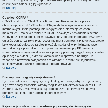
możliwość przypisania do grup użytkowników itp. Rejestracja zajmuje tylko
chwilę, więc zaleca się jej wykonanie.
Na górę
Co to jest COPPA?
COPPA, to skrót od Child Online Privacy and Protection Act – prawa
obowiązującego od 1998 roku w USA, nakładającego na właścicieli stron
internetowych, które potencjalnie mogą zbierać informacje od osób
małoletnich – mających mniej niż 13 lat – obowiązek posiadania pisemnej
zgody rodziców lub opiekunów prawnych na zbieranie informacji prywatnych
od osób poniżej 13 roku życia. Jeżeli nie masz pewności czy to dotyczy ciebie
jako kogoś próbującego zarejestrować się na danej witrynie internetowej –
skontaktuj się z prawnikiem, by uzyskać wyjaśnienie. phpBB Limited i
właściciele tej witryny nie dostarczają pomocy prawnej z wyjątkiem przypadku
opisanego w pytaniu „Z kim się kontaktować w sprawach nadużyć lub
zagadnień prawnych związanych z tą witryną?”, a także nie są punktem
kontaktowym dla wszelkiego rodzaju porad prawnych.
Na górę
Dlaczego nie mogę się zarejestrować?
Być może właściciel witryny wyłączył funkcję rejestracji, aby nie rejestrowały
się nowe osoby. Właściciel witryny mógł także zablokować twój adres IP lub
zabronił nazwy użytkownika, którą próbujesz zarejestrować. W sprawie
pomocy, skontaktuj się z administratorem witryny.
Na górę
Rejestracja została przeprowadzona poprawnie, ale nie mogę się