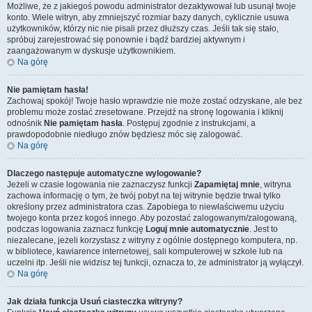
Możliwe, że z jakiegoś powodu administrator dezaktywował lub usunął twoje
konto. Wiele witryn, aby zmniejszyć rozmiar bazy danych, cyklicznie usuwa
użytkowników, którzy nic nie pisali przez dłuższy czas. Jeśli tak się stało,
spróbuj zarejestrować się ponownie i bądź bardziej aktywnym i
zaangażowanym w dyskusje użytkownikiem.
Na górę
Nie pamiętam hasła!
Zachowaj spokój! Twoje hasło wprawdzie nie może zostać odzyskane, ale bez
problemu może zostać zresetowane. Przejdź na stronę logowania i kliknij
odnośnik
Nie pamiętam hasła
. Postępuj zgodnie z instrukcjami, a
prawdopodobnie niedługo znów będziesz móc się zalogować.
Na górę
Dlaczego następuje automatyczne wylogowanie?
Jeżeli w czasie logowania nie zaznaczysz funkcji
Zapamiętaj mnie
, witryna
zachowa informację o tym, że twój pobyt na tej witrynie będzie trwał tylko
określony przez administratora czas. Zapobiega to niewłaściwemu użyciu
twojego konta przez kogoś innego. Aby pozostać zalogowanym/zalogowaną,
podczas logowania zaznacz funkcję
Loguj mnie automatycznie
. Jest to
niezalecane, jeżeli korzystasz z witryny z ogólnie dostępnego komputera, np.
w bibliotece, kawiarence internetowej, sali komputerowej w szkole lub na
uczelni itp. Jeśli nie widzisz tej funkcji, oznacza to, że administrator ją wyłączył.
Na górę
Jak działa funkcja
Usuń ciasteczka witryny
?