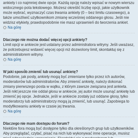
ankiety i co najmniej dwie opcje. Każdą opcję należy wpisać w nowym wierszu
widocznego pola tekstowego. Możesz określić liczbę opcji, jakie użytkownik
może wybrać, wyznaczyć czas trwania ankiety (0 – bez limitu czasowego), a
także umożliwić użytkownikom zmianę wcześniej oddanego głosu. Jeśli nie
widzisz etykiety, prawdopodobnie nie masz uprawnień do tworzenia ankiet.
Na górę
Dlaczego nie można dodać więcej opcji ankiety?
Limit opcji w ankiecie jest ustalany przez administratora witryny. Jeśli uważasz,
że potrzebujesz wstawić więcej opcji niż dozwolony limit, skontaktuj się z
administratorem witryny.
Na górę
W jaki sposób zmienić lub usunąć ankietę?
Podobnie, jak posty, ankiety mogą być zmieniane tylko przez ich autorów,
moderatorów lub administratorów. Aby zmienić ankietę, należy dokonać
zmiany pierwszego posta w wątku, z którym zawsze związana jest ankieta.
Jeśli nikt jeszcze nie oddał głosu w ankiecie, jej autor może usunąć ankietę lub
zmienić jej opcje. Jednakże, jeśli w ankiecie zostały już oddane głosy, tylko
moderatorzy lub administratorzy mogą ją zmienić, lub usunąć. Zapobiega to
modyfikowaniu ankiety w czasie jej trwania.
Na górę
Dlaczego nie mam dostępu do forum?
Niektóre fora mogą być dostępne tylko dla określonych grup lub użytkowników.
Aby przeglądać, czytać, pisać na nich lub wykonywać inne operacje, musisz