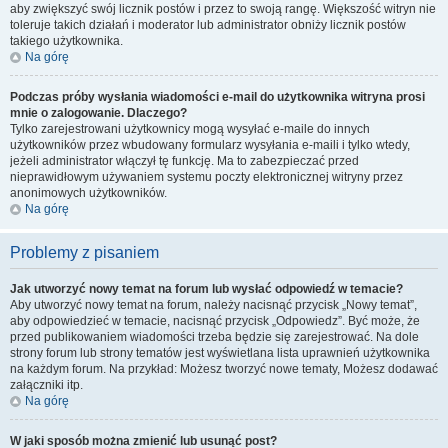
aby zwiększyć swój licznik postów i przez to swoją rangę. Większość witryn nie
toleruje takich działań i moderator lub administrator obniży licznik postów
takiego użytkownika.
Na górę
Podczas próby wysłania wiadomości e-mail do użytkownika witryna prosi
mnie o zalogowanie. Dlaczego?
Tylko zarejestrowani użytkownicy mogą wysyłać e-maile do innych
użytkowników przez wbudowany formularz wysyłania e-maili i tylko wtedy,
jeżeli administrator włączył tę funkcję. Ma to zabezpieczać przed
nieprawidłowym używaniem systemu poczty elektronicznej witryny przez
anonimowych użytkowników.
Na górę
Problemy z pisaniem
Jak utworzyć nowy temat na forum lub wysłać odpowiedź w temacie?
Aby utworzyć nowy temat na forum, należy nacisnąć przycisk „Nowy temat”,
aby odpowiedzieć w temacie, nacisnąć przycisk „Odpowiedz”. Być może, że
przed publikowaniem wiadomości trzeba będzie się zarejestrować. Na dole
strony forum lub strony tematów jest wyświetlana lista uprawnień użytkownika
na każdym forum. Na przykład: Możesz tworzyć nowe tematy, Możesz dodawać
załączniki itp.
Na górę
W jaki sposób można zmienić lub usunąć post?