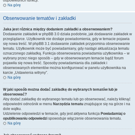
odpowiednich funkcji.
Na górę
Obserwowanie tematów i zakładki
Jaka jest różnica między dodaniem zakładki a obserwowaniem?
Dodawanie zakładek w phpBB 3.0 działa podobnie, jak dodawanie zakładek w
przeglądarce. Użytkownik nie dostaje powiadomienia, gdy w temacie pojawia
się nowa treść. W phpBB 3.1 dodawanie zakładek przypomina obserwowanie
tematu. Użytkownik może być powiadamiany, gdy nastąpi aktualizacja tematu
oznaczonego zakładką. Funkcja obserwowania powiadamia użytkownika – w
wybrany przez niego sposób – gdy w obserwowanym temacie bądź forum
pojawiła się nowa treść. Sposoby powiadamiania dla zakładek i
obserwowanych elementów można konfigurować w panelu użytkownika na
karcie „Ustawienia witryny”.
Na górę
W jaki sposób można dodać zakładkę do wybranych tematów lub je
obserwować?
Aby dodać zakładkę do wybranego tematu lub go obserwować, należy kliknąć
odpowiedni odnośnik w menu
Narzędzia tematu
znajdujące się na górze i na
dole wątku.
Udzielenie odpowiedzi w temacie, gdy jest aktywna funkcja
Powiadamiaj o
opublikowaniu odpowiedzi
spowoduje włączenie obserwowania tematu.
Na górę