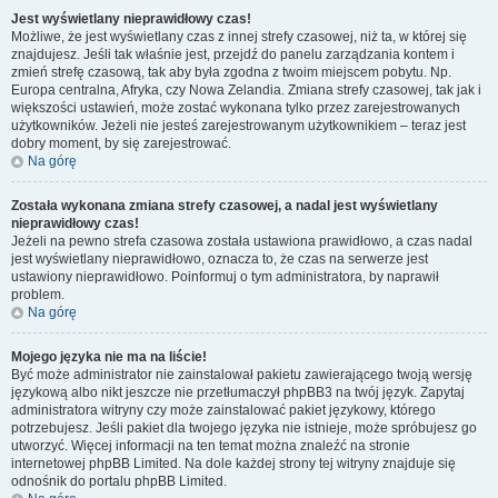
Jest wyświetlany nieprawidłowy czas!
Możliwe, że jest wyświetlany czas z innej strefy czasowej, niż ta, w której się
znajdujesz. Jeśli tak właśnie jest, przejdź do panelu zarządzania kontem i
zmień strefę czasową, tak aby była zgodna z twoim miejscem pobytu. Np.
Europa centralna, Afryka, czy Nowa Zelandia. Zmiana strefy czasowej, tak jak i
większości ustawień, może zostać wykonana tylko przez zarejestrowanych
użytkowników. Jeżeli nie jesteś zarejestrowanym użytkownikiem – teraz jest
dobry moment, by się zarejestrować.
Na górę
Została wykonana zmiana strefy czasowej, a nadal jest wyświetlany
nieprawidłowy czas!
Jeżeli na pewno strefa czasowa została ustawiona prawidłowo, a czas nadal
jest wyświetlany nieprawidłowo, oznacza to, że czas na serwerze jest
ustawiony nieprawidłowo. Poinformuj o tym administratora, by naprawił
problem.
Na górę
Mojego języka nie ma na liście!
Być może administrator nie zainstalował pakietu zawierającego twoją wersję
językową albo nikt jeszcze nie przetłumaczył phpBB3 na twój język. Zapytaj
administratora witryny czy może zainstalować pakiet językowy, którego
potrzebujesz. Jeśli pakiet dla twojego języka nie istnieje, może spróbujesz go
utworzyć. Więcej informacji na ten temat można znaleźć na stronie
internetowej phpBB Limited. Na dole każdej strony tej witryny znajduje się
odnośnik do portalu phpBB Limited.