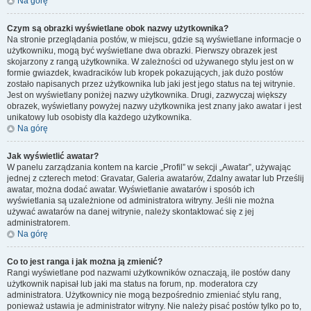
Na górę
Czym są obrazki wyświetlane obok nazwy użytkownika?
Na stronie przeglądania postów, w miejscu, gdzie są wyświetlane informacje o
użytkowniku, mogą być wyświetlane dwa obrazki. Pierwszy obrazek jest
skojarzony z rangą użytkownika. W zależności od używanego stylu jest on w
formie gwiazdek, kwadracików lub kropek pokazujących, jak dużo postów
zostało napisanych przez użytkownika lub jaki jest jego status na tej witrynie.
Jest on wyświetlany poniżej nazwy użytkownika. Drugi, zazwyczaj większy
obrazek, wyświetlany powyżej nazwy użytkownika jest znany jako awatar i jest
unikatowy lub osobisty dla każdego użytkownika.
Na górę
Jak wyświetlić awatar?
W panelu zarządzania kontem na karcie „Profil” w sekcji „Awatar”, używając
jednej z czterech metod: Gravatar, Galeria awatarów, Zdalny awatar lub Prześlij
awatar, można dodać awatar. Wyświetlanie awatarów i sposób ich
wyświetlania są uzależnione od administratora witryny. Jeśli nie można
używać awatarów na danej witrynie, należy skontaktować się z jej
administratorem.
Na górę
Co to jest ranga i jak można ją zmienić?
Rangi wyświetlane pod nazwami użytkowników oznaczają, ile postów dany
użytkownik napisał lub jaki ma status na forum, np. moderatora czy
administratora. Użytkownicy nie mogą bezpośrednio zmieniać stylu rang,
ponieważ ustawia je administrator witryny. Nie należy pisać postów tylko po to,