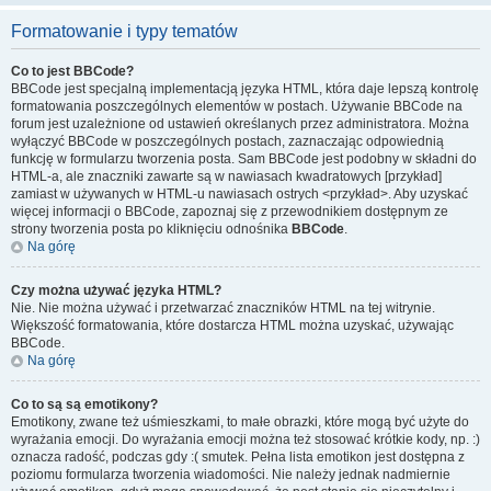
Formatowanie i typy tematów
Co to jest BBCode?
BBCode jest specjalną implementacją języka HTML, która daje lepszą kontrolę
formatowania poszczególnych elementów w postach. Używanie BBCode na
forum jest uzależnione od ustawień określanych przez administratora. Można
wyłączyć BBCode w poszczególnych postach, zaznaczając odpowiednią
funkcję w formularzu tworzenia posta. Sam BBCode jest podobny w składni do
HTML-a, ale znaczniki zawarte są w nawiasach kwadratowych [przykład]
zamiast w używanych w HTML-u nawiasach ostrych <przykład>. Aby uzyskać
więcej informacji o BBCode, zapoznaj się z przewodnikiem dostępnym ze
strony tworzenia posta po kliknięciu odnośnika
BBCode
.
Na górę
Czy można używać języka HTML?
Nie. Nie można używać i przetwarzać znaczników HTML na tej witrynie.
Większość formatowania, które dostarcza HTML można uzyskać, używając
BBCode.
Na górę
Co to są są emotikony?
Emotikony, zwane też uśmieszkami, to małe obrazki, które mogą być użyte do
wyrażania emocji. Do wyrażania emocji można też stosować krótkie kody, np. :)
oznacza radość, podczas gdy :( smutek. Pełna lista emotikon jest dostępna z
poziomu formularza tworzenia wiadomości. Nie należy jednak nadmiernie