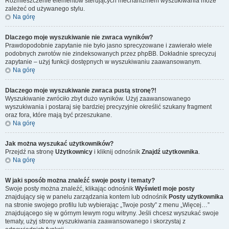
Rozmieszczenie elementów sterujących mechanizmem wyszukiwania może
zależeć od używanego stylu.
Na górę
Dlaczego moje wyszukiwanie nie zwraca wyników?
Prawdopodobnie zapytanie nie było jasno sprecyzowane i zawierało wiele
podobnych zwrotów nie zindeksowanych przez phpBB. Dokładnie sprecyzuj
zapytanie – użyj funkcji dostępnych w wyszukiwaniu zaawansowanym.
Na górę
Dlaczego moje wyszukiwanie zwraca pustą stronę?!
Wyszukiwanie zwróciło zbyt dużo wyników. Użyj zaawansowanego
wyszukiwania i postaraj się bardziej precyzyjnie określić szukany fragment
oraz fora, które mają być przeszukane.
Na górę
Jak można wyszukać użytkowników?
Przejdź na stronę
Użytkownicy
i kliknij odnośnik
Znajdź użytkownika
.
Na górę
W jaki sposób można znaleźć swoje posty i tematy?
Swoje posty można znaleźć, klikając odnośnik
Wyświetl moje posty
znajdujący się w panelu zarządzania kontem lub odnośnik
Posty użytkownika
na stronie swojego profilu lub wybierając „Twoje posty” z menu „Więcej…”
znajdującego się w górnym lewym rogu witryny. Jeśli chcesz wyszukać swoje
tematy, użyj strony wyszukiwania zaawansowanego i skorzystaj z