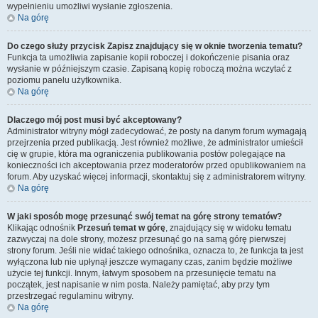
wypełnieniu umożliwi wysłanie zgłoszenia.
Na górę
Do czego służy przycisk
Zapisz
znajdujący się w oknie tworzenia tematu?
Funkcja ta umożliwia zapisanie kopii roboczej i dokończenie pisania oraz
wysłanie w późniejszym czasie. Zapisaną kopię roboczą można wczytać z
poziomu panelu użytkownika.
Na górę
Dlaczego mój post musi być akceptowany?
Administrator witryny mógł zadecydować, że posty na danym forum wymagają
przejrzenia przed publikacją. Jest również możliwe, że administrator umieścił
cię w grupie, która ma ograniczenia publikowania postów polegające na
konieczności ich akceptowania przez moderatorów przed opublikowaniem na
forum. Aby uzyskać więcej informacji, skontaktuj się z administratorem witryny.
Na górę
W jaki sposób mogę przesunąć swój temat na górę strony tematów?
Klikając odnośnik
Przesuń temat w górę
, znajdujący się w widoku tematu
zazwyczaj na dole strony, możesz przesunąć go na samą górę pierwszej
strony forum. Jeśli nie widać takiego odnośnika, oznacza to, że funkcja ta jest
wyłączona lub nie upłynął jeszcze wymagany czas, zanim będzie możliwe
użycie tej funkcji. Innym, łatwym sposobem na przesunięcie tematu na
początek, jest napisanie w nim posta. Należy pamiętać, aby przy tym
przestrzegać regulaminu witryny.
Na górę