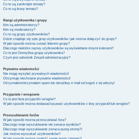
Co to są zamknięte tematy?
Co to są ikony tematu?
Rangi użytkownika i grupy
Kim są administratorzy?
Kim są moderatorzy?
Co to są grupy użytkowników?
Gdzie znajduje się spis grup użytkowników i jak można dołączyć do grupy?
W jaki sposób można zostać liderem grupy?
Dlaczego niektóre nazwy użytkowników są wyświetlane innymi kolorami?
Co to jest
Domyślna grupa użytkownika
?
Czym jest odnośnik
Zespół administracyjny
?
Prywatne wiadomości
Nie mogę wysyłać prywatnych wiadomości!
Otrzymuję niechciane prywatne wiadomości!
Otrzymałem/otrzymałam spam lub obraźliwy e-mail od kogoś z tej witryny!
Przyjaciele i wrogowie
Co to jest lista przyjaciół i wrogów?
W jaki sposób można dodawać/usuwać użytkowników z listy przyjaciół lub wrogów?
Przeszukiwanie forów
W jaki sposób można przeszukiwać fora?
Dlaczego moje wyszukiwanie nie zwraca wyników?
Dlaczego moje wyszukiwanie zwraca pustą stronę?!
Jak można wyszukać użytkowników?
W jaki sposób można znaleźć swoje posty i tematy?