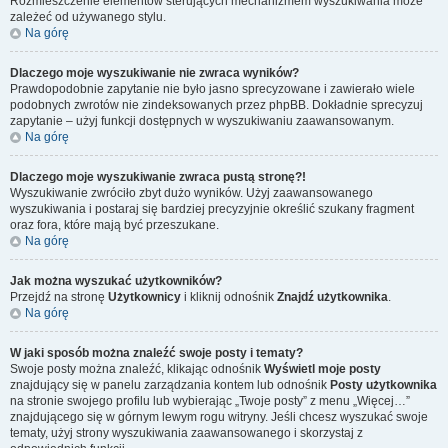
Rozmieszczenie elementów sterujących mechanizmem wyszukiwania może
zależeć od używanego stylu.
Na górę
Dlaczego moje wyszukiwanie nie zwraca wyników?
Prawdopodobnie zapytanie nie było jasno sprecyzowane i zawierało wiele
podobnych zwrotów nie zindeksowanych przez phpBB. Dokładnie sprecyzuj
zapytanie – użyj funkcji dostępnych w wyszukiwaniu zaawansowanym.
Na górę
Dlaczego moje wyszukiwanie zwraca pustą stronę?!
Wyszukiwanie zwróciło zbyt dużo wyników. Użyj zaawansowanego
wyszukiwania i postaraj się bardziej precyzyjnie określić szukany fragment
oraz fora, które mają być przeszukane.
Na górę
Jak można wyszukać użytkowników?
Przejdź na stronę
Użytkownicy
i kliknij odnośnik
Znajdź użytkownika
.
Na górę
W jaki sposób można znaleźć swoje posty i tematy?
Swoje posty można znaleźć, klikając odnośnik
Wyświetl moje posty
znajdujący się w panelu zarządzania kontem lub odnośnik
Posty użytkownika
na stronie swojego profilu lub wybierając „Twoje posty” z menu „Więcej…”
znajdującego się w górnym lewym rogu witryny. Jeśli chcesz wyszukać swoje
tematy, użyj strony wyszukiwania zaawansowanego i skorzystaj z