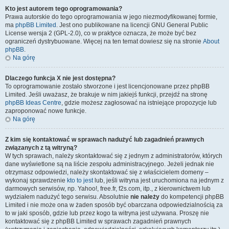
Kto jest autorem tego oprogramowania?
Prawa autorskie do tego oprogramowania w jego niezmodyfikowanej formie,
ma
phpBB Limited
. Jest ono publikowane na licencji GNU General Public
License wersja 2 (GPL-2.0), co w praktyce oznacza, że może być bez
ograniczeń dystrybuowane. Więcej na ten temat dowiesz się na stronie
About
phpBB
.
Na górę
Dlaczego funkcja X nie jest dostępna?
To oprogramowanie zostało stworzone i jest licencjonowane przez phpBB
Limited. Jeśli uważasz, że brakuje w nim jakiejś funkcji, przejdź na stronę
phpBB Ideas Centre
, gdzie możesz zagłosować na istniejące propozycje lub
zaproponować nowe funkcje.
Na górę
Z kim się kontaktować w sprawach nadużyć lub zagadnień prawnych
związanych z tą witryną?
W tych sprawach, należy skontaktować się z jednym z administratorów, których
dane wyświetlone są na liście zespołu administracyjnego. Jeżeli jednak nie
otrzymasz odpowiedzi, należy skontaktować się z właścicielem domeny –
wykonaj sprawdzenie
kto to jest
lub, jeśli witryna jest uruchomiona na jednym z
darmowych serwisów, np. Yahoo!, free.fr, f2s.com, itp., z kierownictwem lub
wydziałem nadużyć tego serwisu. Absolutnie
nie należy
do kompetencji phpBB
Limited i nie może ona w żaden sposób być obarczana odpowiedzialnością za
to w jaki sposób, gdzie lub przez kogo ta witryna jest używana. Proszę nie
kontaktować się z phpBB Limited w sprawach zagadnień prawnych