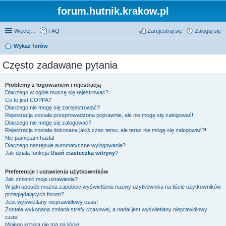
forum.hutnik.krakow.pl
Więcej…
FAQ
Zarejestruj się
Zaloguj się
Wykaz forów
Często zadawane pytania
Problemy z logowaniem i rejestracją
Dlaczego w ogóle muszę się rejestrować?
Co to jest COPPA?
Dlaczego nie mogę się zarejestrować?
Rejestracja została przeprowadzona poprawnie, ale nie mogę się zalogować!
Dlaczego nie mogę się zalogować?
Rejestracja została dokonana jakiś czas temu, ale teraz nie mogę się zalogować?!
Nie pamiętam hasła!
Dlaczego następuje automatyczne wylogowanie?
Jak działa funkcja
Usuń ciasteczka witryny
?
Preferencje i ustawienia użytkowników
Jak zmienić moje ustawienia?
W jaki sposób można zapobiec wyświetlaniu nazwy użytkownika na liście użytkowników
przeglądających forum?
Jest wyświetlany nieprawidłowy czas!
Została wykonana zmiana strefy czasowej, a nadal jest wyświetlany nieprawidłowy
czas!
Mojego języka nie ma na liście!