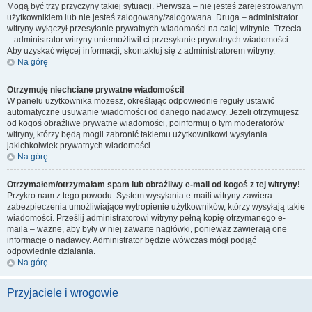
Mogą być trzy przyczyny takiej sytuacji. Pierwsza – nie jesteś zarejestrowanym
użytkownikiem lub nie jesteś zalogowany/zalogowana. Druga – administrator
witryny wyłączył przesyłanie prywatnych wiadomości na całej witrynie. Trzecia
– administrator witryny uniemożliwił ci przesyłanie prywatnych wiadomości.
Aby uzyskać więcej informacji, skontaktuj się z administratorem witryny.
Na górę
Otrzymuję niechciane prywatne wiadomości!
W panelu użytkownika możesz, określając odpowiednie reguły ustawić
automatyczne usuwanie wiadomości od danego nadawcy. Jeżeli otrzymujesz
od kogoś obraźliwe prywatne wiadomości, poinformuj o tym moderatorów
witryny, którzy będą mogli zabronić takiemu użytkownikowi wysyłania
jakichkolwiek prywatnych wiadomości.
Na górę
Otrzymałem/otrzymałam spam lub obraźliwy e-mail od kogoś z tej witryny!
Przykro nam z tego powodu. System wysyłania e-maili witryny zawiera
zabezpieczenia umożliwiające wytropienie użytkowników, którzy wysyłają takie
wiadomości. Prześlij administratorowi witryny pełną kopię otrzymanego e-
maila – ważne, aby były w niej zawarte nagłówki, ponieważ zawierają one
informacje o nadawcy. Administrator będzie wówczas mógł podjąć
odpowiednie działania.
Na górę
Przyjaciele i wrogowie