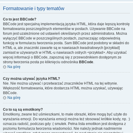
Formatowanie i typy tematów
Co to jest BBCode?
BBCode jest specjalną implementacją języka HTML, która daje lepszą kontrolę
formatowania poszczególnych elementów w postach. Używanie BBCode na
forum jest uzależnione od ustawień określanych przez administratora. Można
wyłączyć BBCode w poszczególnych postach, zaznaczając odpowiednią
funkcję w formularzu tworzenia posta. Sam BBCode jest podobny w składni do
HTML-a, ale znaczniki zawarte są w nawiasach kwadratowych [przykład]
zamiast w używanych w HTML-u nawiasach ostrych <przykład>. Aby uzyskać
więcej informacji o BBCode, zapoznaj się z przewodnikiem dostępnym ze
strony tworzenia posta po kliknięciu odnośnika
BBCode
.
Na górę
Czy można używać języka HTML?
Nie. Nie można używać i przetwarzać znaczników HTML na tej witrynie.
Większość formatowania, które dostarcza HTML można uzyskać, używając
BBCode.
Na górę
Co to są są emotikony?
Emotikony, zwane też uśmieszkami, to małe obrazki, które mogą być użyte do
wyrażania emocji. Do wyrażania emocji można też stosować krótkie kody, np. :)
oznacza radość, podczas gdy :( smutek. Pełna lista emotikon jest dostępna z
poziomu formularza tworzenia wiadomości. Nie należy jednak nadmiernie