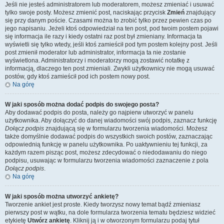
Jeśli nie jesteś administratorem lub moderatorem, możesz zmieniać i usuwać
tylko swoje posty. Możesz zmienić post, naciskając przycisk
Zmień
znajdujący
się przy danym poście. Czasami można to zrobić tylko przez pewien czas po
jego napisaniu. Jeżeli ktoś odpowiedział na ten post, pod twoim postem pojawi
się informacja ile razy i kiedy ostatni raz post był zmieniany. Informacja ta
wyświetli się tylko wtedy, jeśli ktoś zamieścił pod tym postem kolejny post. Jeśli
post zmienił moderator lub administrator, informacja ta nie zostanie
wyświetlona. Administratorzy i moderatorzy mogą zostawić notatkę z
informacją, dlaczego ten post zmieniali. Zwykli użytkownicy nie mogą usuwać
postów, gdy ktoś zamieścił pod ich postem nowy post.
Na górę
W jaki sposób można dodać podpis do swojego posta?
Aby dodawać podpis do posta, należy go najpierw utworzyć w panelu
użytkownika. Aby dołączyć do danej wiadomości swój podpis, zaznacz funkcję
Dołącz podpis
znajdującą się w formularzu tworzenia wiadomości. Możesz
także domyślnie dodawać podpis do wszystkich swoich postów, zaznaczając
odpowiednią funkcję w panelu użytkownika. Po uaktywnieniu tej funkcji, za
każdym razem pisząc post, możesz zdecydować o niedodawaniu do niego
podpisu, usuwając w formularzu tworzenia wiadomości zaznaczenie z pola
Dołącz podpis
.
Na górę
W jaki sposób można utworzyć ankietę?
Tworzenie ankiet jest proste. Kiedy tworzysz nowy temat bądź zmieniasz
pierwszy post w wątku, na dole formularza tworzenia tematu będziesz widzieć
etykietę
Utwórz ankietę
. Kliknij ją i w otworzonym formularzu podaj tytuł