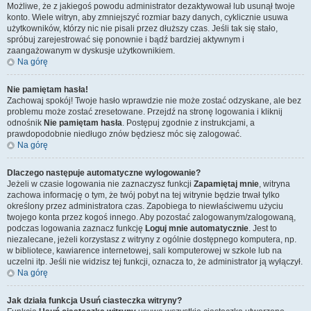
Możliwe, że z jakiegoś powodu administrator dezaktywował lub usunął twoje
konto. Wiele witryn, aby zmniejszyć rozmiar bazy danych, cyklicznie usuwa
użytkowników, którzy nic nie pisali przez dłuższy czas. Jeśli tak się stało,
spróbuj zarejestrować się ponownie i bądź bardziej aktywnym i
zaangażowanym w dyskusje użytkownikiem.
Na górę
Nie pamiętam hasła!
Zachowaj spokój! Twoje hasło wprawdzie nie może zostać odzyskane, ale bez
problemu może zostać zresetowane. Przejdź na stronę logowania i kliknij
odnośnik
Nie pamiętam hasła
. Postępuj zgodnie z instrukcjami, a
prawdopodobnie niedługo znów będziesz móc się zalogować.
Na górę
Dlaczego następuje automatyczne wylogowanie?
Jeżeli w czasie logowania nie zaznaczysz funkcji
Zapamiętaj mnie
, witryna
zachowa informację o tym, że twój pobyt na tej witrynie będzie trwał tylko
określony przez administratora czas. Zapobiega to niewłaściwemu użyciu
twojego konta przez kogoś innego. Aby pozostać zalogowanym/zalogowaną,
podczas logowania zaznacz funkcję
Loguj mnie automatycznie
. Jest to
niezalecane, jeżeli korzystasz z witryny z ogólnie dostępnego komputera, np.
w bibliotece, kawiarence internetowej, sali komputerowej w szkole lub na
uczelni itp. Jeśli nie widzisz tej funkcji, oznacza to, że administrator ją wyłączył.
Na górę
Jak działa funkcja
Usuń ciasteczka witryny
?