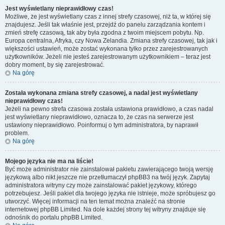
Jest wyświetlany nieprawidłowy czas!
Możliwe, że jest wyświetlany czas z innej strefy czasowej, niż ta, w której się
znajdujesz. Jeśli tak właśnie jest, przejdź do panelu zarządzania kontem i
zmień strefę czasową, tak aby była zgodna z twoim miejscem pobytu. Np.
Europa centralna, Afryka, czy Nowa Zelandia. Zmiana strefy czasowej, tak jak i
większości ustawień, może zostać wykonana tylko przez zarejestrowanych
użytkowników. Jeżeli nie jesteś zarejestrowanym użytkownikiem – teraz jest
dobry moment, by się zarejestrować.
Na górę
Została wykonana zmiana strefy czasowej, a nadal jest wyświetlany
nieprawidłowy czas!
Jeżeli na pewno strefa czasowa została ustawiona prawidłowo, a czas nadal
jest wyświetlany nieprawidłowo, oznacza to, że czas na serwerze jest
ustawiony nieprawidłowo. Poinformuj o tym administratora, by naprawił
problem.
Na górę
Mojego języka nie ma na liście!
Być może administrator nie zainstalował pakietu zawierającego twoją wersję
językową albo nikt jeszcze nie przetłumaczył phpBB3 na twój język. Zapytaj
administratora witryny czy może zainstalować pakiet językowy, którego
potrzebujesz. Jeśli pakiet dla twojego języka nie istnieje, może spróbujesz go
utworzyć. Więcej informacji na ten temat można znaleźć na stronie
internetowej phpBB Limited. Na dole każdej strony tej witryny znajduje się
odnośnik do portalu phpBB Limited.