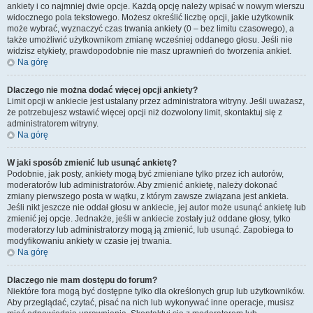
ankiety i co najmniej dwie opcje. Każdą opcję należy wpisać w nowym wierszu
widocznego pola tekstowego. Możesz określić liczbę opcji, jakie użytkownik
może wybrać, wyznaczyć czas trwania ankiety (0 – bez limitu czasowego), a
także umożliwić użytkownikom zmianę wcześniej oddanego głosu. Jeśli nie
widzisz etykiety, prawdopodobnie nie masz uprawnień do tworzenia ankiet.
Na górę
Dlaczego nie można dodać więcej opcji ankiety?
Limit opcji w ankiecie jest ustalany przez administratora witryny. Jeśli uważasz,
że potrzebujesz wstawić więcej opcji niż dozwolony limit, skontaktuj się z
administratorem witryny.
Na górę
W jaki sposób zmienić lub usunąć ankietę?
Podobnie, jak posty, ankiety mogą być zmieniane tylko przez ich autorów,
moderatorów lub administratorów. Aby zmienić ankietę, należy dokonać
zmiany pierwszego posta w wątku, z którym zawsze związana jest ankieta.
Jeśli nikt jeszcze nie oddał głosu w ankiecie, jej autor może usunąć ankietę lub
zmienić jej opcje. Jednakże, jeśli w ankiecie zostały już oddane głosy, tylko
moderatorzy lub administratorzy mogą ją zmienić, lub usunąć. Zapobiega to
modyfikowaniu ankiety w czasie jej trwania.
Na górę
Dlaczego nie mam dostępu do forum?
Niektóre fora mogą być dostępne tylko dla określonych grup lub użytkowników.
Aby przeglądać, czytać, pisać na nich lub wykonywać inne operacje, musisz