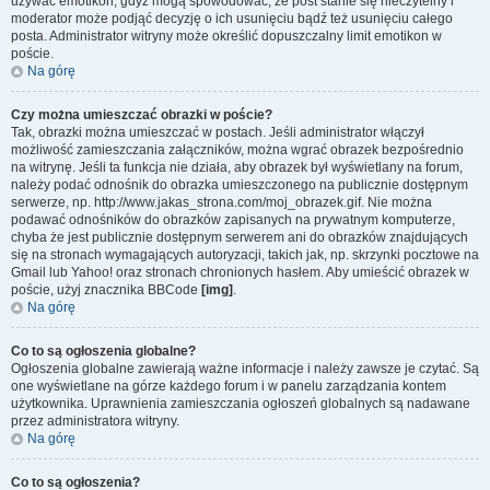
używać emotikon, gdyż mogą spowodować, że post stanie się nieczytelny i
moderator może podjąć decyzję o ich usunięciu bądź też usunięciu całego
posta. Administrator witryny może określić dopuszczalny limit emotikon w
poście.
Na górę
Czy można umieszczać obrazki w poście?
Tak, obrazki można umieszczać w postach. Jeśli administrator włączył
możliwość zamieszczania załączników, można wgrać obrazek bezpośrednio
na witrynę. Jeśli ta funkcja nie działa, aby obrazek był wyświetlany na forum,
należy podać odnośnik do obrazka umieszczonego na publicznie dostępnym
serwerze, np. http://www.jakas_strona.com/moj_obrazek.gif. Nie można
podawać odnośników do obrazków zapisanych na prywatnym komputerze,
chyba że jest publicznie dostępnym serwerem ani do obrazków znajdujących
się na stronach wymagających autoryzacji, takich jak, np. skrzynki pocztowe na
Gmail lub Yahoo! oraz stronach chronionych hasłem. Aby umieścić obrazek w
poście, użyj znacznika BBCode
[img]
.
Na górę
Co to są ogłoszenia globalne?
Ogłoszenia globalne zawierają ważne informacje i należy zawsze je czytać. Są
one wyświetlane na górze każdego forum i w panelu zarządzania kontem
użytkownika. Uprawnienia zamieszczania ogłoszeń globalnych są nadawane
przez administratora witryny.
Na górę
Co to są ogłoszenia?