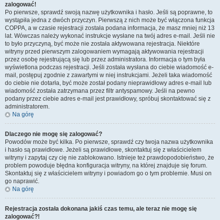
zalogować!
Po pierwsze, sprawdź swoją nazwę użytkownika i hasło. Jeśli są poprawne, to
wystąpiła jedna z dwóch przyczyn. Pierwszą z nich może być włączona funkcja
COPPA, a w czasie rejestracji została podana informacja, że masz mniej niż 13
lat. Wówczas należy wykonać instrukcje wysłane na twój adres e-mail. Jeśli nie
to było przyczyną, być może nie została aktywowana rejestracja. Niektóre
witryny przed pierwszym zalogowaniem wymagają aktywowania rejestracji
przez osobę rejestrującą się lub przez administratora. Informacja o tym była
wyświetlona podczas rejestracji. Jeśli została wysłana do ciebie wiadomość e-
mail, postępuj zgodnie z zawartymi w niej instrukcjami. Jeżeli taka wiadomość
do ciebie nie dotarła, być może został podany nieprawidłowy adres e-mail lub
wiadomość została zatrzymana przez filtr antyspamowy. Jeśli na pewno
podany przez ciebie adres e-mail jest prawidłowy, spróbuj skontaktować się z
administratorem.
Na górę
Dlaczego nie mogę się zalogować?
Powodów może być kilka. Po pierwsze, sprawdź czy twoja nazwa użytkownika
i hasło są prawidłowe. Jeżeli są prawidłowe, skontaktuj się z właścicielem
witryny i zapytaj czy cię nie zablokowano. Istnieje też prawdopodobieństwo, że
problem powoduje błędna konfiguracja witryny, na której znajduje się forum.
Skontaktuj się z właścicielem witryny i powiadom go o tym problemie. Musi on
go naprawić.
Na górę
Rejestracja została dokonana jakiś czas temu, ale teraz nie mogę się
zalogować?!