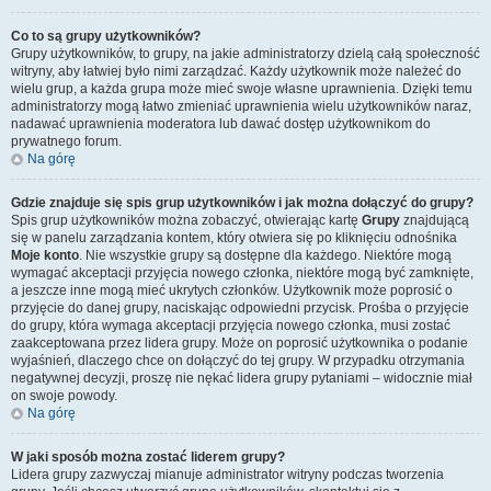
Co to są grupy użytkowników?
Grupy użytkowników, to grupy, na jakie administratorzy dzielą całą społeczność
witryny, aby łatwiej było nimi zarządzać. Każdy użytkownik może należeć do
wielu grup, a każda grupa może mieć swoje własne uprawnienia. Dzięki temu
administratorzy mogą łatwo zmieniać uprawnienia wielu użytkowników naraz,
nadawać uprawnienia moderatora lub dawać dostęp użytkownikom do
prywatnego forum.
Na górę
Gdzie znajduje się spis grup użytkowników i jak można dołączyć do grupy?
Spis grup użytkowników można zobaczyć, otwierając kartę
Grupy
znajdującą
się w panelu zarządzania kontem, który otwiera się po kliknięciu odnośnika
Moje konto
. Nie wszystkie grupy są dostępne dla każdego. Niektóre mogą
wymagać akceptacji przyjęcia nowego członka, niektóre mogą być zamknięte,
a jeszcze inne mogą mieć ukrytych członków. Użytkownik może poprosić o
przyjęcie do danej grupy, naciskając odpowiedni przycisk. Prośba o przyjęcie
do grupy, która wymaga akceptacji przyjęcia nowego członka, musi zostać
zaakceptowana przez lidera grupy. Może on poprosić użytkownika o podanie
wyjaśnień, dlaczego chce on dołączyć do tej grupy. W przypadku otrzymania
negatywnej decyzji, proszę nie nękać lidera grupy pytaniami – widocznie miał
on swoje powody.
Na górę
W jaki sposób można zostać liderem grupy?
Lidera grupy zazwyczaj mianuje administrator witryny podczas tworzenia