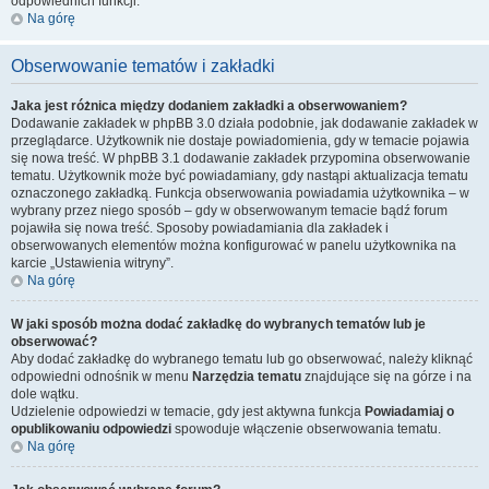
odpowiednich funkcji.
Na górę
Obserwowanie tematów i zakładki
Jaka jest różnica między dodaniem zakładki a obserwowaniem?
Dodawanie zakładek w phpBB 3.0 działa podobnie, jak dodawanie zakładek w
przeglądarce. Użytkownik nie dostaje powiadomienia, gdy w temacie pojawia
się nowa treść. W phpBB 3.1 dodawanie zakładek przypomina obserwowanie
tematu. Użytkownik może być powiadamiany, gdy nastąpi aktualizacja tematu
oznaczonego zakładką. Funkcja obserwowania powiadamia użytkownika – w
wybrany przez niego sposób – gdy w obserwowanym temacie bądź forum
pojawiła się nowa treść. Sposoby powiadamiania dla zakładek i
obserwowanych elementów można konfigurować w panelu użytkownika na
karcie „Ustawienia witryny”.
Na górę
W jaki sposób można dodać zakładkę do wybranych tematów lub je
obserwować?
Aby dodać zakładkę do wybranego tematu lub go obserwować, należy kliknąć
odpowiedni odnośnik w menu
Narzędzia tematu
znajdujące się na górze i na
dole wątku.
Udzielenie odpowiedzi w temacie, gdy jest aktywna funkcja
Powiadamiaj o
opublikowaniu odpowiedzi
spowoduje włączenie obserwowania tematu.
Na górę