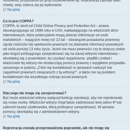
możliwość przypisania do grup użytkowników itp. Rejestracja zajmuje tylko
chwilę, więc zaleca się jej wykonanie.
Na górę
Co to jest COPPA?
COPPA, to skrót od Child Online Privacy and Protection Act – prawa
obowiązującego od 1998 roku w USA, nakładającego na właścicieli stron
internetowych, które potencjalnie mogą zbierać informacje od osób
małoletnich – mających mniej niż 13 lat – obowiązek posiadania pisemnej
zgody rodziców lub opiekunów prawnych na zbieranie informacji prywatnych
od osób poniżej 13 roku życia. Jeżeli nie masz pewności czy to dotyczy ciebie
jako kogoś próbującego zarejestrować się na danej witrynie internetowej –
skontaktuj się z prawnikiem, by uzyskać wyjaśnienie. phpBB Limited i
właściciele tej witryny nie dostarczają pomocy prawnej z wyjątkiem przypadku
opisanego w pytaniu „Z kim się kontaktować w sprawach nadużyć lub
zagadnień prawnych związanych z tą witryną?”, a także nie są punktem
kontaktowym dla wszelkiego rodzaju porad prawnych.
Na górę
Dlaczego nie mogę się zarejestrować?
Być może właściciel witryny wyłączył funkcję rejestracji, aby nie rejestrowały
się nowe osoby. Właściciel witryny mógł także zablokować twój adres IP lub
zabronił nazwy użytkownika, którą próbujesz zarejestrować. W sprawie
pomocy, skontaktuj się z administratorem witryny.
Na górę
Rejestracja została przeprowadzona poprawnie, ale nie mogę się