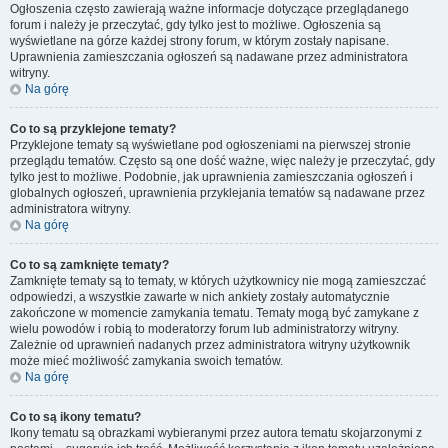
Ogłoszenia często zawierają ważne informacje dotyczące przeglądanego
forum i należy je przeczytać, gdy tylko jest to możliwe. Ogłoszenia są
wyświetlane na górze każdej strony forum, w którym zostały napisane.
Uprawnienia zamieszczania ogłoszeń są nadawane przez administratora
witryny.
Na górę
Co to są przyklejone tematy?
Przyklejone tematy są wyświetlane pod ogłoszeniami na pierwszej stronie
przeglądu tematów. Często są one dość ważne, więc należy je przeczytać, gdy
tylko jest to możliwe. Podobnie, jak uprawnienia zamieszczania ogłoszeń i
globalnych ogłoszeń, uprawnienia przyklejania tematów są nadawane przez
administratora witryny.
Na górę
Co to są zamknięte tematy?
Zamknięte tematy są to tematy, w których użytkownicy nie mogą zamieszczać
odpowiedzi, a wszystkie zawarte w nich ankiety zostały automatycznie
zakończone w momencie zamykania tematu. Tematy mogą być zamykane z
wielu powodów i robią to moderatorzy forum lub administratorzy witryny.
Zależnie od uprawnień nadanych przez administratora witryny użytkownik
może mieć możliwość zamykania swoich tematów.
Na górę
Co to są ikony tematu?
Ikony tematu są obrazkami wybieranymi przez autora tematu skojarzonymi z