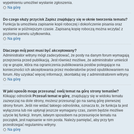
wypełnieniu umożliwi wysłanie zgłoszenia.
Na górę
Do czego służy przycisk
Zapisz
znajdujący się w oknie tworzenia tematu?
Funkcja ta umożliwia zapisanie kopii roboczej i dokończenie pisania oraz
wysłanie w późniejszym czasie. Zapisaną kopię roboczą można wczytać z
poziomu panelu użytkownika.
Na górę
Dlaczego mój post musi być akceptowany?
Administrator witryny mógł zadecydować, że posty na danym forum wymagają
przejrzenia przed publikacją. Jest również możliwe, że administrator umieścił
cię w grupie, która ma ograniczenia publikowania postów polegające na
konieczności ich akceptowania przez moderatorów przed opublikowaniem na
forum. Aby uzyskać więcej informacji, skontaktuj się z administratorem witryny.
Na górę
W jaki sposób mogę przesunąć swój temat na górę strony tematów?
Klikając odnośnik
Przesuń temat w górę
, znajdujący się w widoku tematu
zazwyczaj na dole strony, możesz przesunąć go na samą górę pierwszej
strony forum. Jeśli nie widać takiego odnośnika, oznacza to, że funkcja ta jest
wyłączona lub nie upłynął jeszcze wymagany czas, zanim będzie możliwe
użycie tej funkcji. Innym, łatwym sposobem na przesunięcie tematu na
początek, jest napisanie w nim posta. Należy pamiętać, aby przy tym
przestrzegać regulaminu witryny.
Na górę