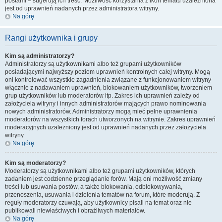
postami – sugerują ich treść. Możliwość korzystania z ikon tematu uzależniona
jest od uprawnień nadanych przez administratora witryny.
Na górę
Rangi użytkownika i grupy
Kim są administratorzy?
Administratorzy są użytkownikami albo też grupami użytkowników
posiadającymi najwyższy poziom uprawnień kontrolnych całej witryny. Mogą
oni kontrolować wszystkie zagadnienia związane z funkcjonowaniem witryny
włącznie z nadawaniem uprawnień, blokowaniem użytkowników, tworzeniem
grup użytkowników lub moderatorów itp. Zakres ich uprawnień zależy od
założyciela witryny i innych administratorów mających prawo nominowania
nowych administratorów. Administratorzy mogą mieć pełne uprawnienia
moderatorów na wszystkich forach utworzonych na witrynie. Zakres uprawnień
moderacyjnych uzależniony jest od uprawnień nadanych przez założyciela
witryny.
Na górę
Kim są moderatorzy?
Moderatorzy są użytkownikami albo też grupami użytkowników, których
zadaniem jest codzienne przeglądanie forów. Mają oni możliwość zmiany
treści lub usuwania postów, a także blokowania, odblokowywania,
przenoszenia, usuwania i dzielenia tematów na forum, które moderują. Z
reguły moderatorzy czuwają, aby użytkownicy pisali na temat oraz nie
publikowali niewłaściwych i obraźliwych materiałów.
Na górę