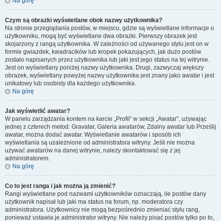
Na górę
Czym są obrazki wyświetlane obok nazwy użytkownika?
Na stronie przeglądania postów, w miejscu, gdzie są wyświetlane informacje o
użytkowniku, mogą być wyświetlane dwa obrazki. Pierwszy obrazek jest
skojarzony z rangą użytkownika. W zależności od używanego stylu jest on w
formie gwiazdek, kwadracików lub kropek pokazujących, jak dużo postów
zostało napisanych przez użytkownika lub jaki jest jego status na tej witrynie.
Jest on wyświetlany poniżej nazwy użytkownika. Drugi, zazwyczaj większy
obrazek, wyświetlany powyżej nazwy użytkownika jest znany jako awatar i jest
unikatowy lub osobisty dla każdego użytkownika.
Na górę
Jak wyświetlić awatar?
W panelu zarządzania kontem na karcie „Profil” w sekcji „Awatar”, używając
jednej z czterech metod: Gravatar, Galeria awatarów, Zdalny awatar lub Prześlij
awatar, można dodać awatar. Wyświetlanie awatarów i sposób ich
wyświetlania są uzależnione od administratora witryny. Jeśli nie można
używać awatarów na danej witrynie, należy skontaktować się z jej
administratorem.
Na górę
Co to jest ranga i jak można ją zmienić?
Rangi wyświetlane pod nazwami użytkowników oznaczają, ile postów dany
użytkownik napisał lub jaki ma status na forum, np. moderatora czy
administratora. Użytkownicy nie mogą bezpośrednio zmieniać stylu rang,
ponieważ ustawia je administrator witryny. Nie należy pisać postów tylko po to,