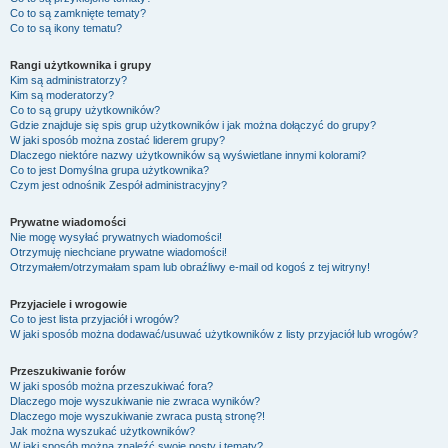
Co to są zamknięte tematy?
Co to są ikony tematu?
Rangi użytkownika i grupy
Kim są administratorzy?
Kim są moderatorzy?
Co to są grupy użytkowników?
Gdzie znajduje się spis grup użytkowników i jak można dołączyć do grupy?
W jaki sposób można zostać liderem grupy?
Dlaczego niektóre nazwy użytkowników są wyświetlane innymi kolorami?
Co to jest
Domyślna grupa użytkownika
?
Czym jest odnośnik
Zespół administracyjny
?
Prywatne wiadomości
Nie mogę wysyłać prywatnych wiadomości!
Otrzymuję niechciane prywatne wiadomości!
Otrzymałem/otrzymałam spam lub obraźliwy e-mail od kogoś z tej witryny!
Przyjaciele i wrogowie
Co to jest lista przyjaciół i wrogów?
W jaki sposób można dodawać/usuwać użytkowników z listy przyjaciół lub wrogów?
Przeszukiwanie forów
W jaki sposób można przeszukiwać fora?
Dlaczego moje wyszukiwanie nie zwraca wyników?
Dlaczego moje wyszukiwanie zwraca pustą stronę?!
Jak można wyszukać użytkowników?
W jaki sposób można znaleźć swoje posty i tematy?