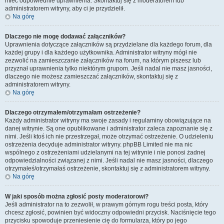
mieć odpowiednie uprawnienia. Skontaktuj się z moderatorem lub
administratorem witryny, aby ci je przydzielił.
Na górę
Dlaczego nie mogę dodawać załączników?
Uprawnienia dotyczące załączników są przydzielane dla każdego forum, dla
każdej grupy i dla każdego użytkownika. Administrator witryny mógł nie
zezwolić na zamieszczanie załączników na forum, na którym piszesz lub
przyznał uprawnienia tylko niektórym grupom. Jeśli nadal nie masz jasności,
dlaczego nie możesz zamieszczać załączników, skontaktuj się z
administratorem witryny.
Na górę
Dlaczego otrzymałem/otrzymałam ostrzeżenie?
Każdy administrator witryny ma swoje zasady i regulaminy obowiązujące na
danej witrynie. Są one opublikowane i administrator zaleca zapoznanie się z
nimi. Jeśli ktoś ich nie przestrzegał, może otrzymać ostrzeżenie. O udzieleniu
ostrzeżenia decyduje administrator witryny. phpBB Limited nie ma nic
wspólnego z ostrzeżeniami udzielanymi na tej witrynie i nie ponosi żadnej
odpowiedzialności związanej z nimi. Jeśli nadal nie masz jasności, dlaczego
otrzymałeś/otrzymałaś ostrzeżenie, skontaktuj się z administratorem witryny.
Na górę
W jaki sposób można zgłosić posty moderatorowi?
Jeśli administrator na to zezwolił, w prawym górnym rogu treści posta, który
chcesz zgłosić, powinien być widoczny odpowiedni przycisk. Naciśnięcie tego
przycisku spowoduje przeniesienie cię do formularza, który po jego