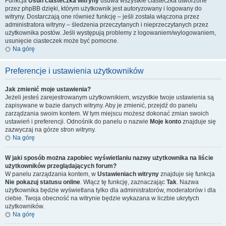
Funkcja
Usuń ciasteczka witryny
usuwa wszystkie ciasteczka utworzone
przez phpBB dzięki, którym użytkownik jest autoryzowany i logowany do
witryny. Dostarczają one również funkcję – jeśli została włączona przez
administratora witryny – śledzenia przeczytanych i nieprzeczytanych przez
użytkownika postów. Jeśli występują problemy z logowaniem/wylogowaniem,
usunięcie ciasteczek może być pomocne.
Na górę
Preferencje i ustawienia użytkowników
Jak zmienić moje ustawienia?
Jeżeli jesteś zarejestrowanym użytkownikiem, wszystkie twoje ustawienia są
zapisywane w bazie danych witryny. Aby je zmienić, przejdź do panelu
zarządzania swoim kontem. W tym miejscu możesz dokonać zmian swoich
ustawień i preferencji. Odnośnik do panelu o nazwie
Moje konto
znajduje się
zazwyczaj na górze stron witryny.
Na górę
W jaki sposób można zapobiec wyświetlaniu nazwy użytkownika na liście
użytkowników przeglądających forum?
W panelu zarządzania kontem, w
Ustawieniach witryny
znajduje się funkcja
Nie pokazuj statusu online
. Włącz tę funkcję, zaznaczając
Tak
. Nazwa
użytkownika będzie wyświetlana tylko dla administratorów, moderatorów i dla
ciebie. Twoja obecność na witrynie będzie wykazana w liczbie ukrytych
użytkowników.
Na górę