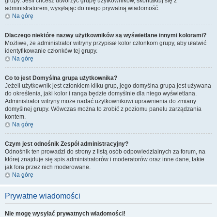
grupy. Jeśli chcesz utworzyć grupę użytkowników, skontaktuj się z
administratorem, wysyłając do niego prywatną wiadomość.
Na górę
Dlaczego niektóre nazwy użytkowników są wyświetlane innymi kolorami?
Możliwe, że administrator witryny przypisał kolor członkom grupy, aby ułatwić
identyfikowanie członków tej grupy.
Na górę
Co to jest
Domyślna grupa użytkownika
?
Jeżeli użytkownik jest członkiem kilku grup, jego domyślna grupa jest używana
do określenia, jaki kolor i ranga będzie domyślnie dla niego wyświetlana.
Administrator witryny może nadać użytkownikowi uprawnienia do zmiany
domyślnej grupy. Wówczas można to zrobić z poziomu panelu zarządzania
kontem.
Na górę
Czym jest odnośnik
Zespół administracyjny
?
Odnośnik ten prowadzi do strony z listą osób odpowiedzialnych za forum, na
której znajduje się spis administratorów i moderatorów oraz inne dane, takie
jak fora przez nich moderowane.
Na górę
Prywatne wiadomości
Nie mogę wysyłać prywatnych wiadomości!