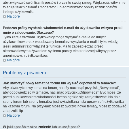
aby zwiększyć swój licznik postów i przez to swoją rangę. Większość witryn nie
toleruje takich działań i moderator lub administrator obniży licznik postów
takiego użytkownika.
Na górę
Podczas próby wysłania wiadomości e-mail do użytkownika witryna prosi
mnie o zalogowanie. Dlaczego?
Tylko zarejestrowani użytkownicy mogą wysyłać e-maile do innych
użytkowników przez wbudowany formularz wysyłania e-maili i tylko wtedy,
jeżeli administrator włączył tę funkcję. Ma to zabezpieczać przed
nieprawidłowym używaniem systemu poczty elektronicznej witryny przez
anonimowych użytkowników.
Na górę
Problemy z pisaniem
Jak utworzyć nowy temat na forum lub wysłać odpowiedź w temacie?
Aby utworzyć nowy temat na forum, należy nacisnąć przycisk „Nowy temat”,
aby odpowiedzieć w temacie, nacisnąć przycisk „Odpowiedz”. Być może, że
przed publikowaniem wiadomości trzeba będzie się zarejestrować. Na dole
strony forum lub strony tematów jest wyświetlana lista uprawnień użytkownika
na każdym forum. Na przykład: Możesz tworzyć nowe tematy, Możesz dodawać
załączniki itp.
Na górę
W jaki sposób można zmienić lub usunąć post?