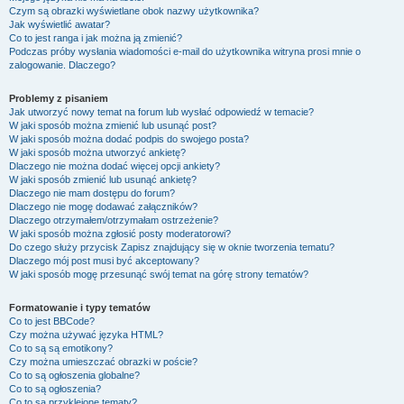
Czym są obrazki wyświetlane obok nazwy użytkownika?
Jak wyświetlić awatar?
Co to jest ranga i jak można ją zmienić?
Podczas próby wysłania wiadomości e-mail do użytkownika witryna prosi mnie o
zalogowanie. Dlaczego?
Problemy z pisaniem
Jak utworzyć nowy temat na forum lub wysłać odpowiedź w temacie?
W jaki sposób można zmienić lub usunąć post?
W jaki sposób można dodać podpis do swojego posta?
W jaki sposób można utworzyć ankietę?
Dlaczego nie można dodać więcej opcji ankiety?
W jaki sposób zmienić lub usunąć ankietę?
Dlaczego nie mam dostępu do forum?
Dlaczego nie mogę dodawać załączników?
Dlaczego otrzymałem/otrzymałam ostrzeżenie?
W jaki sposób można zgłosić posty moderatorowi?
Do czego służy przycisk
Zapisz
znajdujący się w oknie tworzenia tematu?
Dlaczego mój post musi być akceptowany?
W jaki sposób mogę przesunąć swój temat na górę strony tematów?
Formatowanie i typy tematów
Co to jest BBCode?
Czy można używać języka HTML?
Co to są są emotikony?
Czy można umieszczać obrazki w poście?
Co to są ogłoszenia globalne?
Co to są ogłoszenia?
Co to są przyklejone tematy?