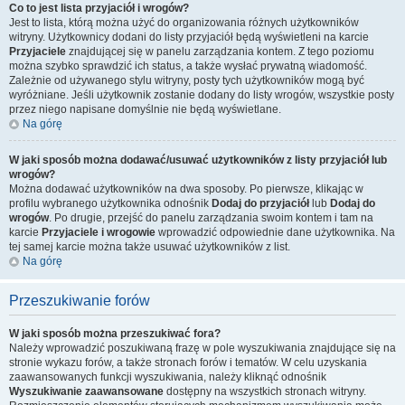
Co to jest lista przyjaciół i wrogów?
Jest to lista, którą można użyć do organizowania różnych użytkowników
witryny. Użytkownicy dodani do listy przyjaciół będą wyświetleni na karcie
Przyjaciele
znajdującej się w panelu zarządzania kontem. Z tego poziomu
można szybko sprawdzić ich status, a także wysłać prywatną wiadomość.
Zależnie od używanego stylu witryny, posty tych użytkowników mogą być
wyróżniane. Jeśli użytkownik zostanie dodany do listy wrogów, wszystkie posty
przez niego napisane domyślnie nie będą wyświetlane.
Na górę
W jaki sposób można dodawać/usuwać użytkowników z listy przyjaciół lub
wrogów?
Można dodawać użytkowników na dwa sposoby. Po pierwsze, klikając w
profilu wybranego użytkownika odnośnik
Dodaj do przyjaciół
lub
Dodaj do
wrogów
. Po drugie, przejść do panelu zarządzania swoim kontem i tam na
karcie
Przyjaciele i wrogowie
wprowadzić odpowiednie dane użytkownika. Na
tej samej karcie można także usuwać użytkowników z list.
Na górę
Przeszukiwanie forów
W jaki sposób można przeszukiwać fora?
Należy wprowadzić poszukiwaną frazę w pole wyszukiwania znajdujące się na
stronie wykazu forów, a także stronach forów i tematów. W celu uzyskania
zaawansowanych funkcji wyszukiwania, należy kliknąć odnośnik
Wyszukiwanie zaawansowane
dostępny na wszystkich stronach witryny.