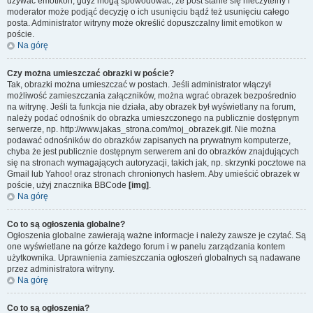
używać emotikon, gdyż mogą spowodować, że post stanie się nieczytelny i
moderator może podjąć decyzję o ich usunięciu bądź też usunięciu całego
posta. Administrator witryny może określić dopuszczalny limit emotikon w
poście.
Na górę
Czy można umieszczać obrazki w poście?
Tak, obrazki można umieszczać w postach. Jeśli administrator włączył
możliwość zamieszczania załączników, można wgrać obrazek bezpośrednio
na witrynę. Jeśli ta funkcja nie działa, aby obrazek był wyświetlany na forum,
należy podać odnośnik do obrazka umieszczonego na publicznie dostępnym
serwerze, np. http://www.jakas_strona.com/moj_obrazek.gif. Nie można
podawać odnośników do obrazków zapisanych na prywatnym komputerze,
chyba że jest publicznie dostępnym serwerem ani do obrazków znajdujących
się na stronach wymagających autoryzacji, takich jak, np. skrzynki pocztowe na
Gmail lub Yahoo! oraz stronach chronionych hasłem. Aby umieścić obrazek w
poście, użyj znacznika BBCode
[img]
.
Na górę
Co to są ogłoszenia globalne?
Ogłoszenia globalne zawierają ważne informacje i należy zawsze je czytać. Są
one wyświetlane na górze każdego forum i w panelu zarządzania kontem
użytkownika. Uprawnienia zamieszczania ogłoszeń globalnych są nadawane
przez administratora witryny.
Na górę
Co to są ogłoszenia?