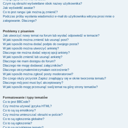
Czym są obrazki wyświetlane obok nazwy użytkownika?
Jak wyświetlić awatar?
Co to jest ranga i jak można ją zmienić?
Podczas próby wysłania wiadomości e-mail do użytkownika witryna prosi mnie o
zalogowanie. Dlaczego?
Problemy z pisaniem
Jak utworzyć nowy temat na forum lub wysłać odpowiedź w temacie?
W jaki sposób można zmienić lub usunąć post?
W jaki sposób można dodać podpis do swojego posta?
W jaki sposób można utworzyć ankietę?
Dlaczego nie można dodać więcej opcji ankiety?
W jaki sposób zmienić lub usunąć ankietę?
Dlaczego nie mam dostępu do forum?
Dlaczego nie mogę dodawać załączników?
Dlaczego otrzymałem/otrzymałam ostrzeżenie?
W jaki sposób można zgłosić posty moderatorowi?
Do czego służy przycisk
Zapisz
znajdujący się w oknie tworzenia tematu?
Dlaczego mój post musi być akceptowany?
W jaki sposób mogę przesunąć swój temat na górę strony tematów?
Formatowanie i typy tematów
Co to jest BBCode?
Czy można używać języka HTML?
Co to są są emotikony?
Czy można umieszczać obrazki w poście?
Co to są ogłoszenia globalne?
Co to są ogłoszenia?
Co to są przyklejone tematy?