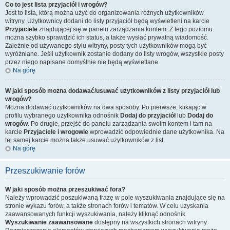
Co to jest lista przyjaciół i wrogów?
Jest to lista, którą można użyć do organizowania różnych użytkowników
witryny. Użytkownicy dodani do listy przyjaciół będą wyświetleni na karcie
Przyjaciele
znajdującej się w panelu zarządzania kontem. Z tego poziomu
można szybko sprawdzić ich status, a także wysłać prywatną wiadomość.
Zależnie od używanego stylu witryny, posty tych użytkowników mogą być
wyróżniane. Jeśli użytkownik zostanie dodany do listy wrogów, wszystkie posty
przez niego napisane domyślnie nie będą wyświetlane.
Na górę
W jaki sposób można dodawać/usuwać użytkowników z listy przyjaciół lub
wrogów?
Można dodawać użytkowników na dwa sposoby. Po pierwsze, klikając w
profilu wybranego użytkownika odnośnik
Dodaj do przyjaciół
lub
Dodaj do
wrogów
. Po drugie, przejść do panelu zarządzania swoim kontem i tam na
karcie
Przyjaciele i wrogowie
wprowadzić odpowiednie dane użytkownika. Na
tej samej karcie można także usuwać użytkowników z list.
Na górę
Przeszukiwanie forów
W jaki sposób można przeszukiwać fora?
Należy wprowadzić poszukiwaną frazę w pole wyszukiwania znajdujące się na
stronie wykazu forów, a także stronach forów i tematów. W celu uzyskania
zaawansowanych funkcji wyszukiwania, należy kliknąć odnośnik
Wyszukiwanie zaawansowane
dostępny na wszystkich stronach witryny.