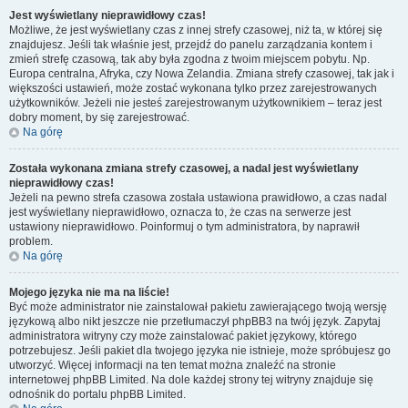
Jest wyświetlany nieprawidłowy czas!
Możliwe, że jest wyświetlany czas z innej strefy czasowej, niż ta, w której się
znajdujesz. Jeśli tak właśnie jest, przejdź do panelu zarządzania kontem i
zmień strefę czasową, tak aby była zgodna z twoim miejscem pobytu. Np.
Europa centralna, Afryka, czy Nowa Zelandia. Zmiana strefy czasowej, tak jak i
większości ustawień, może zostać wykonana tylko przez zarejestrowanych
użytkowników. Jeżeli nie jesteś zarejestrowanym użytkownikiem – teraz jest
dobry moment, by się zarejestrować.
Na górę
Została wykonana zmiana strefy czasowej, a nadal jest wyświetlany
nieprawidłowy czas!
Jeżeli na pewno strefa czasowa została ustawiona prawidłowo, a czas nadal
jest wyświetlany nieprawidłowo, oznacza to, że czas na serwerze jest
ustawiony nieprawidłowo. Poinformuj o tym administratora, by naprawił
problem.
Na górę
Mojego języka nie ma na liście!
Być może administrator nie zainstalował pakietu zawierającego twoją wersję
językową albo nikt jeszcze nie przetłumaczył phpBB3 na twój język. Zapytaj
administratora witryny czy może zainstalować pakiet językowy, którego
potrzebujesz. Jeśli pakiet dla twojego języka nie istnieje, może spróbujesz go
utworzyć. Więcej informacji na ten temat można znaleźć na stronie
internetowej phpBB Limited. Na dole każdej strony tej witryny znajduje się
odnośnik do portalu phpBB Limited.