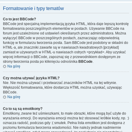
Formatowanie i typy tematów
Co to jest BBCode?
BBCode jest specjalną implementacją języka HTML, która daje lepszą kontrolę
formatowania poszczególnych elementów w postach. Używanie BBCode na
forum jest uzależnione od ustawień określanych przez administratora. Można
wyłączyć BBCode w poszczególnych postach, zaznaczając odpowiednią
funkcję w formularzu tworzenia posta. Sam BBCode jest podobny w składni do
HTML-a, ale znaczniki zawarte są w nawiasach kwadratowych [przykład]
zamiast w używanych w HTML-u nawiasach ostrych <przykład>. Aby uzyskać
więcej informacji o BBCode, zapoznaj się z przewodnikiem dostępnym ze
strony tworzenia posta po kliknięciu odnośnika
BBCode
.
Na górę
Czy można używać języka HTML?
Nie. Nie można używać i przetwarzać znaczników HTML na tej witrynie.
Większość formatowania, które dostarcza HTML można uzyskać, używając
BBCode.
Na górę
Co to są są emotikony?
Emotikony, zwane też uśmieszkami, to małe obrazki, które mogą być użyte do
wyrażania emocji. Do wyrażania emocji można też stosować krótkie kody, np. :)
oznacza radość, podczas gdy :( smutek. Pełna lista emotikon jest dostępna z
poziomu formularza tworzenia wiadomości. Nie należy jednak nadmiernie