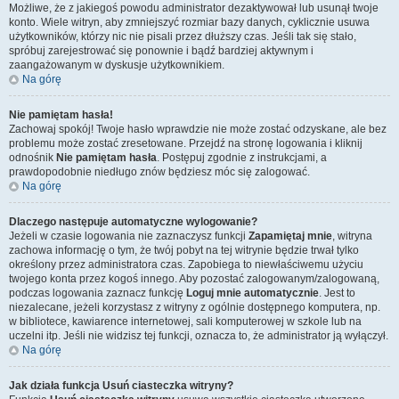
Możliwe, że z jakiegoś powodu administrator dezaktywował lub usunął twoje
konto. Wiele witryn, aby zmniejszyć rozmiar bazy danych, cyklicznie usuwa
użytkowników, którzy nic nie pisali przez dłuższy czas. Jeśli tak się stało,
spróbuj zarejestrować się ponownie i bądź bardziej aktywnym i
zaangażowanym w dyskusje użytkownikiem.
Na górę
Nie pamiętam hasła!
Zachowaj spokój! Twoje hasło wprawdzie nie może zostać odzyskane, ale bez
problemu może zostać zresetowane. Przejdź na stronę logowania i kliknij
odnośnik
Nie pamiętam hasła
. Postępuj zgodnie z instrukcjami, a
prawdopodobnie niedługo znów będziesz móc się zalogować.
Na górę
Dlaczego następuje automatyczne wylogowanie?
Jeżeli w czasie logowania nie zaznaczysz funkcji
Zapamiętaj mnie
, witryna
zachowa informację o tym, że twój pobyt na tej witrynie będzie trwał tylko
określony przez administratora czas. Zapobiega to niewłaściwemu użyciu
twojego konta przez kogoś innego. Aby pozostać zalogowanym/zalogowaną,
podczas logowania zaznacz funkcję
Loguj mnie automatycznie
. Jest to
niezalecane, jeżeli korzystasz z witryny z ogólnie dostępnego komputera, np.
w bibliotece, kawiarence internetowej, sali komputerowej w szkole lub na
uczelni itp. Jeśli nie widzisz tej funkcji, oznacza to, że administrator ją wyłączył.
Na górę
Jak działa funkcja
Usuń ciasteczka witryny
?