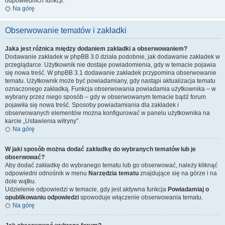
odpowiednich funkcji.
Na górę
Obserwowanie tematów i zakładki
Jaka jest różnica między dodaniem zakładki a obserwowaniem?
Dodawanie zakładek w phpBB 3.0 działa podobnie, jak dodawanie zakładek w
przeglądarce. Użytkownik nie dostaje powiadomienia, gdy w temacie pojawia
się nowa treść. W phpBB 3.1 dodawanie zakładek przypomina obserwowanie
tematu. Użytkownik może być powiadamiany, gdy nastąpi aktualizacja tematu
oznaczonego zakładką. Funkcja obserwowania powiadamia użytkownika – w
wybrany przez niego sposób – gdy w obserwowanym temacie bądź forum
pojawiła się nowa treść. Sposoby powiadamiania dla zakładek i
obserwowanych elementów można konfigurować w panelu użytkownika na
karcie „Ustawienia witryny”.
Na górę
W jaki sposób można dodać zakładkę do wybranych tematów lub je
obserwować?
Aby dodać zakładkę do wybranego tematu lub go obserwować, należy kliknąć
odpowiedni odnośnik w menu
Narzędzia tematu
znajdujące się na górze i na
dole wątku.
Udzielenie odpowiedzi w temacie, gdy jest aktywna funkcja
Powiadamiaj o
opublikowaniu odpowiedzi
spowoduje włączenie obserwowania tematu.
Na górę