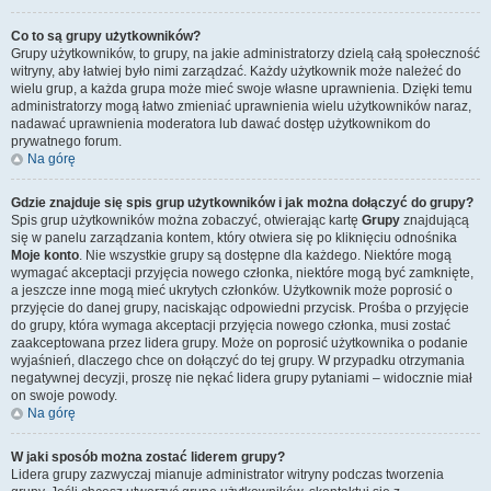
Co to są grupy użytkowników?
Grupy użytkowników, to grupy, na jakie administratorzy dzielą całą społeczność
witryny, aby łatwiej było nimi zarządzać. Każdy użytkownik może należeć do
wielu grup, a każda grupa może mieć swoje własne uprawnienia. Dzięki temu
administratorzy mogą łatwo zmieniać uprawnienia wielu użytkowników naraz,
nadawać uprawnienia moderatora lub dawać dostęp użytkownikom do
prywatnego forum.
Na górę
Gdzie znajduje się spis grup użytkowników i jak można dołączyć do grupy?
Spis grup użytkowników można zobaczyć, otwierając kartę
Grupy
znajdującą
się w panelu zarządzania kontem, który otwiera się po kliknięciu odnośnika
Moje konto
. Nie wszystkie grupy są dostępne dla każdego. Niektóre mogą
wymagać akceptacji przyjęcia nowego członka, niektóre mogą być zamknięte,
a jeszcze inne mogą mieć ukrytych członków. Użytkownik może poprosić o
przyjęcie do danej grupy, naciskając odpowiedni przycisk. Prośba o przyjęcie
do grupy, która wymaga akceptacji przyjęcia nowego członka, musi zostać
zaakceptowana przez lidera grupy. Może on poprosić użytkownika o podanie
wyjaśnień, dlaczego chce on dołączyć do tej grupy. W przypadku otrzymania
negatywnej decyzji, proszę nie nękać lidera grupy pytaniami – widocznie miał
on swoje powody.
Na górę
W jaki sposób można zostać liderem grupy?
Lidera grupy zazwyczaj mianuje administrator witryny podczas tworzenia