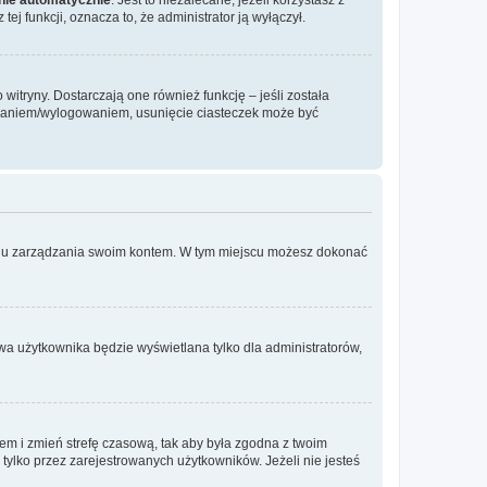
ej funkcji, oznacza to, że administrator ją wyłączył.
itryny. Dostarczają one również funkcję – jeśli została
gowaniem/wylogowaniem, usunięcie ciasteczek może być
anelu zarządzania swoim kontem. W tym miejscu możesz dokonać
wa użytkownika będzie wyświetlana tylko dla administratorów,
ontem i zmień strefę czasową, tak aby była zgodna z twoim
tylko przez zarejestrowanych użytkowników. Jeżeli nie jesteś