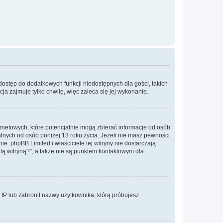
 dostęp do dodatkowych funkcji niedostępnych dla gości, takich
a zajmuje tylko chwilę, więc zaleca się jej wykonanie.
ernetowych, które potencjalnie mogą zbierać informacje od osób
tnych od osób poniżej 13 roku życia. Jeżeli nie masz pewności
e. phpBB Limited i właściciele tej witryny nie dostarczają
ą witryną?”, a także nie są punktem kontaktowym dla
s IP lub zabronił nazwy użytkownika, którą próbujesz