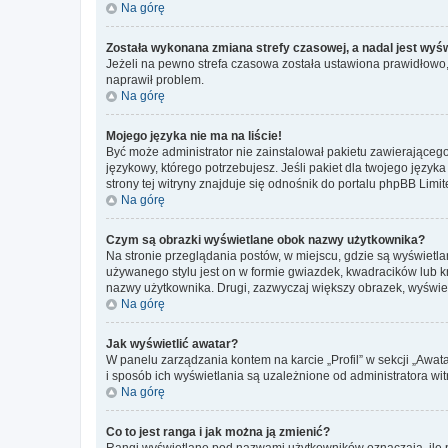
Na górę
Została wykonana zmiana strefy czasowej, a nadal jest wyś
Jeżeli na pewno strefa czasowa została ustawiona prawidłowo, 
naprawił problem.
Na górę
Mojego języka nie ma na liście!
Być może administrator nie zainstalował pakietu zawierającego
językowy, którego potrzebujesz. Jeśli pakiet dla twojego język
strony tej witryny znajduje się odnośnik do portalu phpBB Limit
Na górę
Czym są obrazki wyświetlane obok nazwy użytkownika?
Na stronie przeglądania postów, w miejscu, gdzie są wyświetl
używanego stylu jest on w formie gwiazdek, kwadracików lub kro
nazwy użytkownika. Drugi, zazwyczaj większy obrazek, wyświet
Na górę
Jak wyświetlić awatar?
W panelu zarządzania kontem na karcie „Profil” w sekcji „Awat
i sposób ich wyświetlania są uzależnione od administratora wit
Na górę
Co to jest ranga i jak można ją zmienić?
Rangi wyświetlane pod nazwami użytkowników oznaczają, ile po