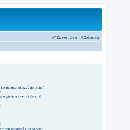
Zarejestruj się
Zaloguj się
 i jak można dołączyć do grupy?
?
wyświetlane innymi kolorami?
?
!
e-mail od kogoś z tej witryny!