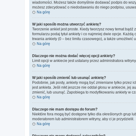
wiadomości. Możesz także domyślnie dodawać podpis do wszyst
możesz zdecydować o niedodawaniu do niego podpisu, usuwaj
Na górę
W jaki sposób można utworzyć ankietę?
Tworzenie ankiet jest proste. Kiedy tworzysz nowy temat bądź 
formularzu podaj tytuł ankiety i co najmniej dwie opcje. Każ
trwania ankiety (0 – bez limitu czasowego), a także umożliwić
Na górę
Dlaczego nie można dodać więcej opcji ankiety?
Limit opcji w ankiecie jest ustalany przez administratora witryn
Na górę
W jaki sposób zmienić lub usunąć ankietę?
Podobnie, jak posty, ankiety mogą być zmieniane tylko przez 
jest ankieta. Jeśli nikt jeszcze nie oddał głosu w ankiecie, jej
zmienić, lub usunąć. Zapobiega to modyfikowaniu ankiety w cza
Na górę
Dlaczego nie mam dostępu do forum?
Niektóre fora mogą być dostępne tylko dla określonych grup lu
moderatorem lub administratorem witryny, aby ci je przydzielił.
Na górę
Dlaczego nie mogę dodawać załączników?