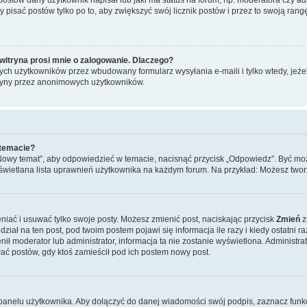
y pisać postów tylko po to, aby zwiększyć swój licznik postów i przez to swoją rangę
witryna prosi mnie o zalogowanie. Dlaczego?
ch użytkowników przez wbudowany formularz wysyłania e-maili i tylko wtedy, jeżeli
ryny przez anonimowych użytkowników.
 temacie?
„Nowy temat”, aby odpowiedzieć w temacie, nacisnąć przycisk „Odpowiedz”. Być mo
wyświetlana lista uprawnień użytkownika na każdym forum. Na przykład: Możesz two
niać i usuwać tylko swoje posty. Możesz zmienić post, naciskając przycisk
Zmień
z
iał na ten post, pod twoim postem pojawi się informacja ile razy i kiedy ostatni raz
ienił moderator lub administrator, informacja ta nie zostanie wyświetlona. Administr
ać postów, gdy ktoś zamieścił pod ich postem nowy post.
panelu użytkownika. Aby dołączyć do danej wiadomości swój podpis, zaznacz funk