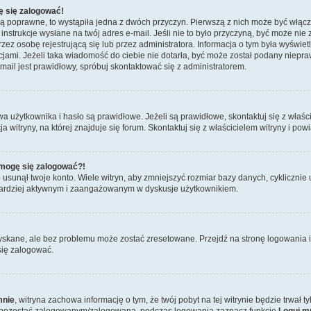
ę się zalogować!
są poprawne, to wystąpiła jedna z dwóch przyczyn. Pierwszą z nich może być włącz
nstrukcje wysłane na twój adres e-mail. Jeśli nie to było przyczyną, być może nie 
 osobę rejestrującą się lub przez administratora. Informacja o tym była wyświetlo
kcjami. Jeżeli taka wiadomość do ciebie nie dotarła, być może został podany niep
mail jest prawidłowy, spróbuj skontaktować się z administratorem.
żytkownika i hasło są prawidłowe. Jeżeli są prawidłowe, skontaktuj się z właścici
itryny, na której znajduje się forum. Skontaktuj się z właścicielem witryny i po
e mogę się zalogować?!
sunął twoje konto. Wiele witryn, aby zmniejszyć rozmiar bazy danych, cyklicznie u
dź bardziej aktywnym i zaangażowanym w dyskusje użytkownikiem.
skane, ale bez problemu może zostać zresetowane. Przejdź na stronę logowania i 
się zalogować.
mnie
, witryna zachowa informację o tym, że twój pobyt na tej witrynie będzie trwał 
y pozostać zalogowanym/zalogowaną, podczas logowania zaznacz funkcję
Loguj m