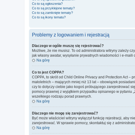
Co to są ogłoszenia?
Co to są przyklejone tematy?
Co to są zamknięte tematy?
Co to są ikony tematu?
Problemy z logowaniem i rejestracją
Dlaczego w ogóle muszę się rejestrować?
Możliwe, że nie musisz. To od administratora witryny zależy cz
jak własny awatar, wysyłanie prywatnych wiadomości i e-maili 
Na górę
Co to jest COPPA?
COPPA, to skrót od Child Online Privacy and Protection Act – 
małoletnich – mających mniej niż 13 lat – obowiązek posiadan
czy to dotyczy ciebie jako kogoś próbującego zarejestrować się 
pomocy prawnej z wyjątkiem przypadku opisanego w pytaniu „Z
wszelkiego rodzaju porad prawnych.
Na górę
Dlaczego nie mogę się zarejestrować?
Być może właściciel witryny wyłączył funkcję rejestracji, aby n
zarejestrować. W sprawie pomocy, skontaktuj się z administrato
Na górę