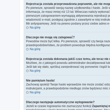
Rejestracja została przeprowadzona poprawnie, ale nie mog
Po pierwsze, sprawdź swoją nazwę użytkownika i hasło. Jeśli 
informacja, że masz mniej niż 13 lat. Wówczas należy wykonać i
pierwszym zalogowaniem wymagają aktywowania rejestracji przez
wiadomość e-mail, postępuj zgodnie z zawartymi w niej instru
filtr antyspamowy. Jeśli na pewno podany przez ciebie adres e-
Na górę
Dlaczego nie mogę się zalogować?
Powodów może być kilka. Po pierwsze, sprawdź czy twoja nazwa u
prawdopodobieństwo, że problem powoduje błędna konfiguracja w
Na górę
Rejestracja została dokonana jakiś czas temu, ale teraz ni
Możliwe, że z jakiegoś powodu administrator dezaktywował lub u
Jeśli tak się stało, spróbuj zarejestrować się ponownie i bą
Na górę
Nie pamiętam hasła!
Zachowaj spokój! Twoje hasło wprawdzie nie może zostać odzy
instrukcjami, a prawdopodobnie niedługo znów będziesz móc 
Na górę
Dlaczego następuje automatyczne wylogowanie?
Jeżeli w czasie logowania nie zaznaczysz funkcji
Zapamiętaj 
niewłaściwemu użyciu twojego konta przez kogoś innego. Ab