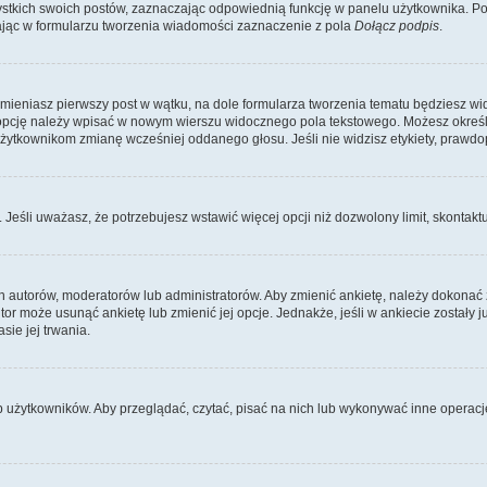
kich swoich postów, zaznaczając odpowiednią funkcję w panelu użytkownika. Po u
ąc w formularzu tworzenia wiadomości zaznaczenie z pola
Dołącz podpis
.
zmieniasz pierwszy post w wątku, na dole formularza tworzenia tematu będziesz wi
dą opcję należy wpisać w nowym wierszu widocznego pola tekstowego. Możesz określ
 użytkownikom zmianę wcześniej oddanego głosu. Jeśli nie widzisz etykiety, praw
y. Jeśli uważasz, że potrzebujesz wstawić więcej opcji niż dozwolony limit, skontaktu
ich autorów, moderatorów lub administratorów. Aby zmienić ankietę, należy dokon
 autor może usunąć ankietę lub zmienić jej opcje. Jednakże, jeśli w ankiecie zostały
sie jej trwania.
b użytkowników. Aby przeglądać, czytać, pisać na nich lub wykonywać inne operac