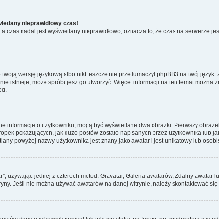
wietlany nieprawidłowy czas!
a czas nadal jest wyświetlany nieprawidłowo, oznacza to, że czas na serwerze jes
 twoją wersję językową albo nikt jeszcze nie przetłumaczył phpBB3 na twój język. 
a nie istnieje, może spróbujesz go utworzyć. Więcej informacji na ten temat można 
ed.
ane informacje o użytkowniku, mogą być wyświetlane dwa obrazki. Pierwszy obrazek
pek pokazujących, jak dużo postów zostało napisanych przez użytkownika lub jaki j
lany powyżej nazwy użytkownika jest znany jako awatar i jest unikatowy lub osobi
ar”, używając jednej z czterech metod: Gravatar, Galeria awatarów, Zdalny awatar 
ryny. Jeśli nie można używać awatarów na danej witrynie, należy skontaktować się 
stów dany użytkownik napisał lub jaki ma status na forum, np. moderatora czy a