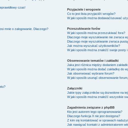
ieprawidłowy czas!
Przyjaciele i wrogowie
Co to jest lista przyjaciół i wrogów?
W jaki sposób można dodawać/usuwać użytk
Przeszukiwanie forów
osi mnie o zalogowanie. Dlaczego?
W jaki sposób można przeszukiwać fora?
Dlaczego moje wyszukiwanie nie zwraca w
Dlaczego moje wyszukiwanie zwraca pustą 
Jak można wyszukać użytkowników?
W jaki sposób można znaleźć swoje posty i
Obserwowanie tematów i zakładki
Jaka jest różnica między dodaniem zakład
W jaki sposób można dodać zakładkę do w
Jak obserwować wybrane forum?
W jaki sposób usunąć obserwowanie forum
atu?
Załączniki
Jakie typy załączników są dozwolone na tej
W jaki sposób można znaleźć wszystkie swo
Zagadnienia związane z phpBB
Kto jest autorem tego oprogramowania?
Dlaczego funkcja X nie jest dostępna?
Z kim się kontaktować w sprawach nadużyć
Jak nawiązać kontakt z administratorem wi