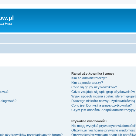
ow.pl
owa Huta
Rangi użytkownika i grupy
Kim są administratorzy?
Kim są moderatorzy?
Co to są grupy użytkowników?
ogować!
Gdzie znajduje się spis grup użytkowników
W jaki sposób można zostać liderem grupy
 zalogować?!
Dlaczego niektóre nazwy użytkowników są 
Co to jest
Domyślna grupa użytkownika
?
Czym jest odnośnik
Zespół administracyjny
Prywatne wiadomości
Nie mogę wysyłać prywatnych wiadomości!
Otrzymuję niechciane prywatne wiadomości
ście użytkowników przeglądających forum?
Otrzymałem/otrzymałam spam lub obraźliwy 