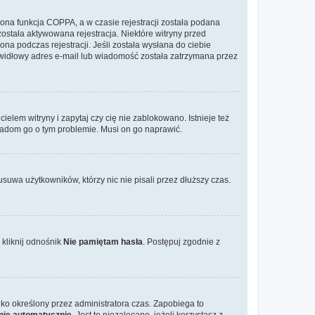
ona funkcja COPPA, a w czasie rejestracji została podana
została aktywowana rejestracja. Niektóre witryny przed
na podczas rejestracji. Jeśli została wysłana do ciebie
rawidłowy adres e-mail lub wiadomość została zatrzymana przez
elem witryny i zapytaj czy cię nie zablokowano. Istnieje też
wiadom go o tym problemie. Musi on go naprawić.
suwa użytkowników, którzy nic nie pisali przez dłuższy czas.
kliknij odnośnik
Nie pamiętam hasła
. Postępuj zgodnie z
tylko określony przez administratora czas. Zapobiega to
nie automatycznie
. Jest to niezalecane, jeżeli korzystasz z