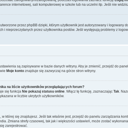
ence internetowej, sali komputerowej w szkole lub na uczelni itp. Jeśli nie widzisz t
tworzone przez phpBB dzięki, którym użytkownik jest autoryzowany i logowany do w
ych i nieprzeczytanych przez użytkownika postów. Jeśli występują problemy z lo
 ustawienia są zapisywane w bazie danych witryny. Aby je zmienić, przejdź do p
zwie
Moje konto
znajduje się zazwyczaj na górze stron witryny.
ika na liście użytkowników przeglądających forum?
je się funkcja
Nie pokazuj statusu online
. Włącz tę funkcję, zaznaczając
Tak
. Naz
wykazana w liczbie ukrytych użytkowników.
ta, w której się znajdujesz. Jeśli tak właśnie jest, przejdź do panelu zarządzania k
dia. Zmiana strefy czasowej, tak jak i większości ustawień, może zostać wykonana 
się zarejestrować.