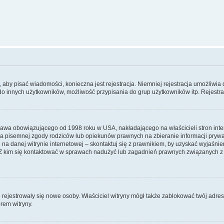
y, aby pisać wiadomości, konieczna jest rejestracja. Niemniej rejestracja umożliwia
do innych użytkowników, możliwość przypisania do grup użytkowników itp. Rejestracj
prawa obowiązującego od 1998 roku w USA, nakładającego na właścicieli stron int
ia pisemnej zgody rodziców lub opiekunów prawnych na zbieranie informacji prywa
na danej witrynie internetowej – skontaktuj się z prawnikiem, by uzyskać wyjaśnieni
 kim się kontaktować w sprawach nadużyć lub zagadnień prawnych związanych z t
ie rejestrowały się nowe osoby. Właściciel witryny mógł także zablokować twój adre
rem witryny.