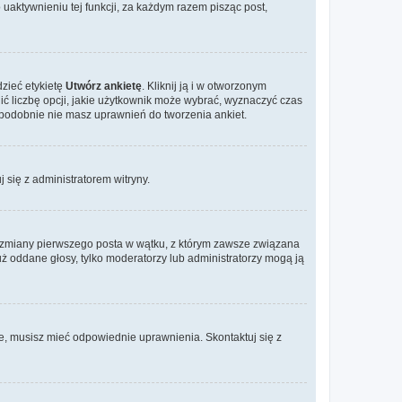
aktywnieniu tej funkcji, za każdym razem pisząc post,
dzieć etykietę
Utwórz ankietę
. Kliknij ją i w otworzonym
ić liczbę opcji, jakie użytkownik może wybrać, wyznaczyć czas
dopodobnie nie masz uprawnień do tworzenia ankiet.
j się z administratorem witryny.
ać zmiany pierwszego posta w wątku, z którym zawsze związana
 już oddane głosy, tylko moderatorzy lub administratorzy mogą ją
je, musisz mieć odpowiednie uprawnienia. Skontaktuj się z