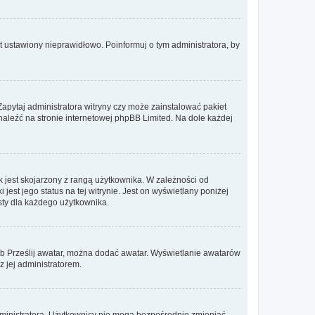
t ustawiony nieprawidłowo. Poinformuj o tym administratora, by
Zapytaj administratora witryny czy może zainstalować pakiet
znaleźć na stronie internetowej phpBB Limited. Na dole każdej
 jest skojarzony z rangą użytkownika. W zależności od
est jego status na tej witrynie. Jest on wyświetlany poniżej
sty dla każdego użytkownika.
lub Prześlij awatar, można dodać awatar. Wyświetlanie awatarów
z jej administratorem.
dministratora. Użytkownicy nie mogą bezpośrednio zmieniać