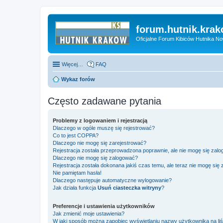
forum.hutnik.krak
Oficjalne Forum Kibiców Hutnika N
Więcej…
FAQ
Wykaz forów
Często zadawane pytania
Problemy z logowaniem i rejestracją
Dlaczego w ogóle muszę się rejestrować?
Co to jest COPPA?
Dlaczego nie mogę się zarejestrować?
Rejestracja została przeprowadzona poprawnie, ale nie mogę się zal
Dlaczego nie mogę się zalogować?
Rejestracja została dokonana jakiś czas temu, ale teraz nie mogę się
Nie pamiętam hasła!
Dlaczego następuje automatyczne wylogowanie?
Jak działa funkcja
Usuń ciasteczka witryny
?
Preferencje i ustawienia użytkowników
Jak zmienić moje ustawienia?
W jaki sposób można zapobiec wyświetlaniu nazwy użytkownika na li