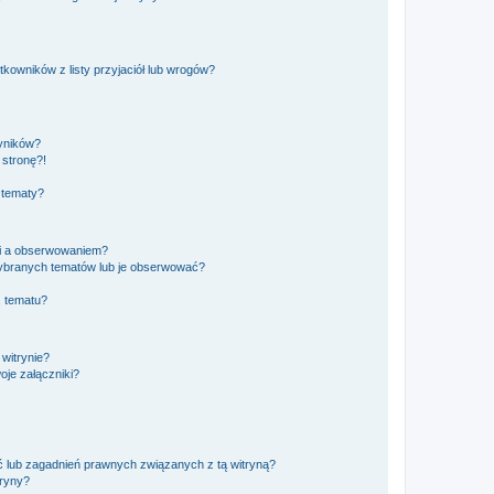
owników z listy przyjaciół lub wrogów?
yników?
stronę?!
 tematy?
ki a obserwowaniem?
ybranych tematów lub je obserwować?
, tematu?
 witrynie?
je załączniki?
 lub zagadnień prawnych związanych z tą witryną?
tryny?