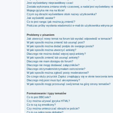
Jest wyświetlany nieprawidłowy czas!
Została wykonana zmiana strefy czasowej, a nadal jest wyświetlany n
Mojego języka nie ma na liście!
Czym są obrazki wyświetlane obok nazwy użytkownika?
Jak wyświetlić awatar?
Co to jest ranga i jak można ją zmienić?
Podczas próby wysłania wiadomości e-mail do użytkownika witryna pr
Problemy z pisaniem
Jak utworzyć nowy temat na forum lub wysłać odpowiedź w temacie?
W jaki sposób można zmienić lub usunąć post?
W jaki sposób można dodać podpis do swojego posta?
W jaki sposób można utworzyć ankietę?
Dlaczego nie można dodać więcej opcji ankiety?
W jaki sposób zmienić lub usunąć ankietę?
Dlaczego nie mam dostępu do forum?
Dlaczego nie mogę dodawać załączników?
Dlaczego otrzymałem/otrzymałam ostrzeżenie?
W jaki sposób można zgłosić posty moderatorowi?
Do czego służy przycisk
Zapisz
znajdujący się w oknie tworzenia tem
Dlaczego mój post musi być akceptowany?
W jaki sposób mogę przesunąć swój temat na górę strony tematów?
Formatowanie i typy tematów
Co to jest BBCode?
Czy można używać języka HTML?
Co to są są emotikony?
Czy można umieszczać obrazki w poście?
Co to są ogłoszenia globalne?