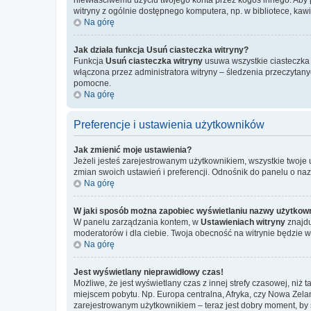
witryny z ogólnie dostępnego komputera, np. w bibliotece, kawiar
Na górę
Jak działa funkcja
Usuń ciasteczka witryny
?
Funkcja
Usuń ciasteczka witryny
usuwa wszystkie ciasteczka u
włączona przez administratora witryny – śledzenia przeczytan
pomocne.
Na górę
Preferencje i ustawienia użytkowników
Jak zmienić moje ustawienia?
Jeżeli jesteś zarejestrowanym użytkownikiem, wszystkie twoje
zmian swoich ustawień i preferencji. Odnośnik do panelu o na
Na górę
W jaki sposób można zapobiec wyświetlaniu nazwy użytkown
W panelu zarządzania kontem, w
Ustawieniach witryny
znajdu
moderatorów i dla ciebie. Twoja obecność na witrynie będzie 
Na górę
Jest wyświetlany nieprawidłowy czas!
Możliwe, że jest wyświetlany czas z innej strefy czasowej, niż 
miejscem pobytu. Np. Europa centralna, Afryka, czy Nowa Zelan
zarejestrowanym użytkownikiem – teraz jest dobry moment, by 