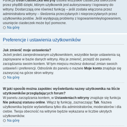
Funkcja
Usuń ciasteczka witryny
usuwa wszystkie ciasteczka utworzone
przez phpBB dzięki, którym użytkownik jest autoryzowany i logowany do
witryny. Dostarczają one również funkcję – jeśli została włączona przez
administratora witryny – śledzenia przeczytanych i nieprzeczytanych przez
użytkownika postów. Jeśli występują problemy z logowaniem/wylogowaniem,
usunięcie ciasteczek może być pomocne.
Na górę
Preferencje i ustawienia użytkowników
Jak zmienić moje ustawienia?
Jeżeli jesteś zarejestrowanym użytkownikiem, wszystkie twoje ustawienia są
zapisywane w bazie danych witryny. Aby je zmienić, przejdź do panelu
zarządzania swoim kontem. W tym miejscu możesz dokonać zmian swoich
ustawień i preferencji. Odnośnik do panelu o nazwie
Moje konto
znajduje się
zazwyczaj na górze stron witryny.
Na górę
W jaki sposób można zapobiec wyświetlaniu nazwy użytkownika na liście
użytkowników przeglądających forum?
W panelu zarządzania kontem, w
Ustawieniach witryny
znajduje się funkcja
Nie pokazuj statusu online
. Włącz tę funkcję, zaznaczając
Tak
. Nazwa
użytkownika będzie wyświetlana tylko dla administratorów, moderatorów i dla
ciebie. Twoja obecność na witrynie będzie wykazana w liczbie ukrytych
użytkowników.
Na górę