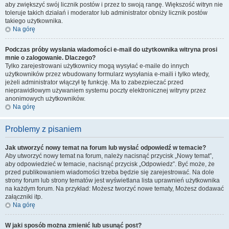
aby zwiększyć swój licznik postów i przez to swoją rangę. Większość witryn nie
toleruje takich działań i moderator lub administrator obniży licznik postów
takiego użytkownika.
Na górę
Podczas próby wysłania wiadomości e-mail do użytkownika witryna prosi
mnie o zalogowanie. Dlaczego?
Tylko zarejestrowani użytkownicy mogą wysyłać e-maile do innych
użytkowników przez wbudowany formularz wysyłania e-maili i tylko wtedy,
jeżeli administrator włączył tę funkcję. Ma to zabezpieczać przed
nieprawidłowym używaniem systemu poczty elektronicznej witryny przez
anonimowych użytkowników.
Na górę
Problemy z pisaniem
Jak utworzyć nowy temat na forum lub wysłać odpowiedź w temacie?
Aby utworzyć nowy temat na forum, należy nacisnąć przycisk „Nowy temat”,
aby odpowiedzieć w temacie, nacisnąć przycisk „Odpowiedz”. Być może, że
przed publikowaniem wiadomości trzeba będzie się zarejestrować. Na dole
strony forum lub strony tematów jest wyświetlana lista uprawnień użytkownika
na każdym forum. Na przykład: Możesz tworzyć nowe tematy, Możesz dodawać
załączniki itp.
Na górę
W jaki sposób można zmienić lub usunąć post?