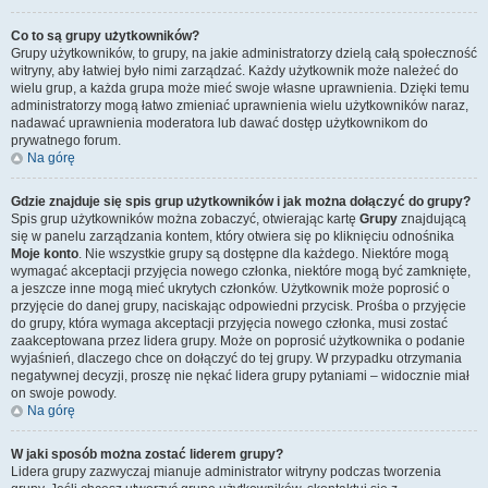
Co to są grupy użytkowników?
Grupy użytkowników, to grupy, na jakie administratorzy dzielą całą społeczność
witryny, aby łatwiej było nimi zarządzać. Każdy użytkownik może należeć do
wielu grup, a każda grupa może mieć swoje własne uprawnienia. Dzięki temu
administratorzy mogą łatwo zmieniać uprawnienia wielu użytkowników naraz,
nadawać uprawnienia moderatora lub dawać dostęp użytkownikom do
prywatnego forum.
Na górę
Gdzie znajduje się spis grup użytkowników i jak można dołączyć do grupy?
Spis grup użytkowników można zobaczyć, otwierając kartę
Grupy
znajdującą
się w panelu zarządzania kontem, który otwiera się po kliknięciu odnośnika
Moje konto
. Nie wszystkie grupy są dostępne dla każdego. Niektóre mogą
wymagać akceptacji przyjęcia nowego członka, niektóre mogą być zamknięte,
a jeszcze inne mogą mieć ukrytych członków. Użytkownik może poprosić o
przyjęcie do danej grupy, naciskając odpowiedni przycisk. Prośba o przyjęcie
do grupy, która wymaga akceptacji przyjęcia nowego członka, musi zostać
zaakceptowana przez lidera grupy. Może on poprosić użytkownika o podanie
wyjaśnień, dlaczego chce on dołączyć do tej grupy. W przypadku otrzymania
negatywnej decyzji, proszę nie nękać lidera grupy pytaniami – widocznie miał
on swoje powody.
Na górę
W jaki sposób można zostać liderem grupy?
Lidera grupy zazwyczaj mianuje administrator witryny podczas tworzenia