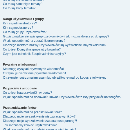
Co to są zamknięte tematy?
Co to są ikony tematu?
Rangi użytkownika i grupy
Kim są administratorzy?
Kim są moderatorzy?
Co to są grupy użytkowników?
Gdzie znajduje się spis grup użytkowników i jak można dołączyć do grupy?
W jaki sposób można zostać liderem grupy?
Dlaczego niektóre nazwy użytkowników są wyświetlane innymi kolorami?
Co to jest
Domyślna grupa użytkownika
?
Czym jest odnośnik
Zespół administracyjny
?
Prywatne wiadomości
Nie mogę wysyłać prywatnych wiadomości!
Otrzymuję niechciane prywatne wiadomości!
Otrzymałem/otrzymałam spam lub obraźliwy e-mail od kogoś z tej witryny!
Przyjaciele i wrogowie
Co to jest lista przyjaciół i wrogów?
W jaki sposób można dodawać/usuwać użytkowników z listy przyjaciół lub wrogów?
Przeszukiwanie forów
W jaki sposób można przeszukiwać fora?
Dlaczego moje wyszukiwanie nie zwraca wyników?
Dlaczego moje wyszukiwanie zwraca pustą stronę?!
Jak można wyszukać użytkowników?
W jaki sposób można znaleźć swoje posty i tematy?