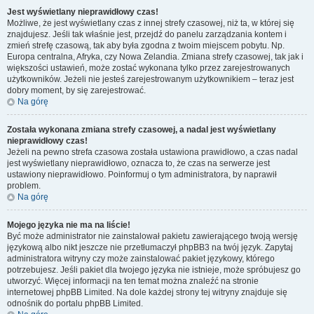
Jest wyświetlany nieprawidłowy czas!
Możliwe, że jest wyświetlany czas z innej strefy czasowej, niż ta, w której się
znajdujesz. Jeśli tak właśnie jest, przejdź do panelu zarządzania kontem i
zmień strefę czasową, tak aby była zgodna z twoim miejscem pobytu. Np.
Europa centralna, Afryka, czy Nowa Zelandia. Zmiana strefy czasowej, tak jak i
większości ustawień, może zostać wykonana tylko przez zarejestrowanych
użytkowników. Jeżeli nie jesteś zarejestrowanym użytkownikiem – teraz jest
dobry moment, by się zarejestrować.
Na górę
Została wykonana zmiana strefy czasowej, a nadal jest wyświetlany
nieprawidłowy czas!
Jeżeli na pewno strefa czasowa została ustawiona prawidłowo, a czas nadal
jest wyświetlany nieprawidłowo, oznacza to, że czas na serwerze jest
ustawiony nieprawidłowo. Poinformuj o tym administratora, by naprawił
problem.
Na górę
Mojego języka nie ma na liście!
Być może administrator nie zainstalował pakietu zawierającego twoją wersję
językową albo nikt jeszcze nie przetłumaczył phpBB3 na twój język. Zapytaj
administratora witryny czy może zainstalować pakiet językowy, którego
potrzebujesz. Jeśli pakiet dla twojego języka nie istnieje, może spróbujesz go
utworzyć. Więcej informacji na ten temat można znaleźć na stronie
internetowej phpBB Limited. Na dole każdej strony tej witryny znajduje się
odnośnik do portalu phpBB Limited.