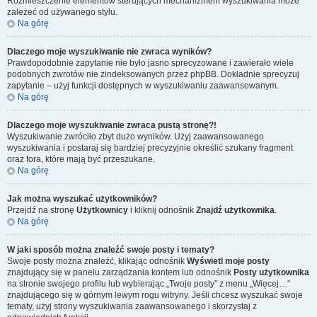
Rozmieszczenie elementów sterujących mechanizmem wyszukiwania może
zależeć od używanego stylu.
Na górę
Dlaczego moje wyszukiwanie nie zwraca wyników?
Prawdopodobnie zapytanie nie było jasno sprecyzowane i zawierało wiele
podobnych zwrotów nie zindeksowanych przez phpBB. Dokładnie sprecyzuj
zapytanie – użyj funkcji dostępnych w wyszukiwaniu zaawansowanym.
Na górę
Dlaczego moje wyszukiwanie zwraca pustą stronę?!
Wyszukiwanie zwróciło zbyt dużo wyników. Użyj zaawansowanego
wyszukiwania i postaraj się bardziej precyzyjnie określić szukany fragment
oraz fora, które mają być przeszukane.
Na górę
Jak można wyszukać użytkowników?
Przejdź na stronę
Użytkownicy
i kliknij odnośnik
Znajdź użytkownika
.
Na górę
W jaki sposób można znaleźć swoje posty i tematy?
Swoje posty można znaleźć, klikając odnośnik
Wyświetl moje posty
znajdujący się w panelu zarządzania kontem lub odnośnik
Posty użytkownika
na stronie swojego profilu lub wybierając „Twoje posty” z menu „Więcej…”
znajdującego się w górnym lewym rogu witryny. Jeśli chcesz wyszukać swoje
tematy, użyj strony wyszukiwania zaawansowanego i skorzystaj z