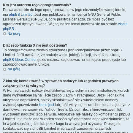
Kto jest autorem tego oprogramowania?
Prawa autorskie do tego oprogramowania w jego niezmodyfikowanej formie,
ma
phpBB Limited
. Jest ono publikowane na licencji GNU General Public
License wersja 2 (GPL-2.0), co w praktyce oznacza, że może być bez
ograniczeń dystrybuowane. Więcej na ten temat dowiesz się na stronie
About
phpBB
.
Na górę
Dlaczego funkcja X nie jest dostępna?
To oprogramowanie zostało stworzone i jest licencjonowane przez phpBB
Limited. Jeśli uważasz, że brakuje w nim jakiejś funkcji, przejdź na stronę
phpBB Ideas Centre
, gdzie możesz zagłosować na istniejące propozycje lub
zaproponować nowe funkcje.
Na górę
Z kim się kontaktować w sprawach nadużyć lub zagadnień prawnych
związanych z tą witryną?
W tych sprawach, należy skontaktować się z jednym z administratorów, których
dane wyświetlone są na liście zespołu administracyjnego. Jeżeli jednak nie
otrzymasz odpowiedzi, należy skontaktować się z właścicielem domeny –
wykonaj sprawdzenie
kto to jest
lub, jeśli witryna jest uruchomiona na jednym z
darmowych serwisów, np. Yahoo!, free.fr, f2s.com, itp., z kierownictwem lub
wydziałem nadużyć tego serwisu. Absolutnie
nie należy
do kompetencji phpBB
Limited i nie może ona w żaden sposób być obarczana odpowiedzialnością za
to w jaki sposób, gdzie lub przez kogo ta witryna jest używana. Proszę nie
kontaktować się z phpBB Limited w sprawach zagadnień prawnych