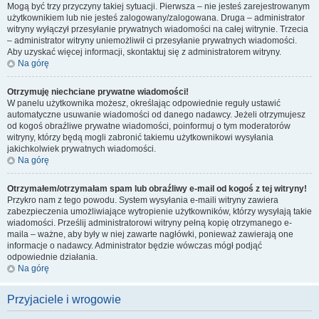
Mogą być trzy przyczyny takiej sytuacji. Pierwsza – nie jesteś zarejestrowanym
użytkownikiem lub nie jesteś zalogowany/zalogowana. Druga – administrator
witryny wyłączył przesyłanie prywatnych wiadomości na całej witrynie. Trzecia
– administrator witryny uniemożliwił ci przesyłanie prywatnych wiadomości.
Aby uzyskać więcej informacji, skontaktuj się z administratorem witryny.
Na górę
Otrzymuję niechciane prywatne wiadomości!
W panelu użytkownika możesz, określając odpowiednie reguły ustawić
automatyczne usuwanie wiadomości od danego nadawcy. Jeżeli otrzymujesz
od kogoś obraźliwe prywatne wiadomości, poinformuj o tym moderatorów
witryny, którzy będą mogli zabronić takiemu użytkownikowi wysyłania
jakichkolwiek prywatnych wiadomości.
Na górę
Otrzymałem/otrzymałam spam lub obraźliwy e-mail od kogoś z tej witryny!
Przykro nam z tego powodu. System wysyłania e-maili witryny zawiera
zabezpieczenia umożliwiające wytropienie użytkowników, którzy wysyłają takie
wiadomości. Prześlij administratorowi witryny pełną kopię otrzymanego e-
maila – ważne, aby były w niej zawarte nagłówki, ponieważ zawierają one
informacje o nadawcy. Administrator będzie wówczas mógł podjąć
odpowiednie działania.
Na górę
Przyjaciele i wrogowie