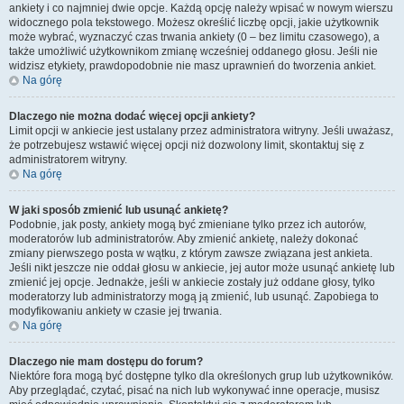
ankiety i co najmniej dwie opcje. Każdą opcję należy wpisać w nowym wierszu
widocznego pola tekstowego. Możesz określić liczbę opcji, jakie użytkownik
może wybrać, wyznaczyć czas trwania ankiety (0 – bez limitu czasowego), a
także umożliwić użytkownikom zmianę wcześniej oddanego głosu. Jeśli nie
widzisz etykiety, prawdopodobnie nie masz uprawnień do tworzenia ankiet.
Na górę
Dlaczego nie można dodać więcej opcji ankiety?
Limit opcji w ankiecie jest ustalany przez administratora witryny. Jeśli uważasz,
że potrzebujesz wstawić więcej opcji niż dozwolony limit, skontaktuj się z
administratorem witryny.
Na górę
W jaki sposób zmienić lub usunąć ankietę?
Podobnie, jak posty, ankiety mogą być zmieniane tylko przez ich autorów,
moderatorów lub administratorów. Aby zmienić ankietę, należy dokonać
zmiany pierwszego posta w wątku, z którym zawsze związana jest ankieta.
Jeśli nikt jeszcze nie oddał głosu w ankiecie, jej autor może usunąć ankietę lub
zmienić jej opcje. Jednakże, jeśli w ankiecie zostały już oddane głosy, tylko
moderatorzy lub administratorzy mogą ją zmienić, lub usunąć. Zapobiega to
modyfikowaniu ankiety w czasie jej trwania.
Na górę
Dlaczego nie mam dostępu do forum?
Niektóre fora mogą być dostępne tylko dla określonych grup lub użytkowników.
Aby przeglądać, czytać, pisać na nich lub wykonywać inne operacje, musisz