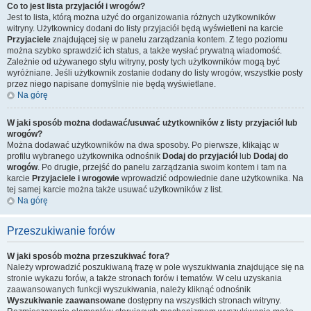
Co to jest lista przyjaciół i wrogów?
Jest to lista, którą można użyć do organizowania różnych użytkowników
witryny. Użytkownicy dodani do listy przyjaciół będą wyświetleni na karcie
Przyjaciele
znajdującej się w panelu zarządzania kontem. Z tego poziomu
można szybko sprawdzić ich status, a także wysłać prywatną wiadomość.
Zależnie od używanego stylu witryny, posty tych użytkowników mogą być
wyróżniane. Jeśli użytkownik zostanie dodany do listy wrogów, wszystkie posty
przez niego napisane domyślnie nie będą wyświetlane.
Na górę
W jaki sposób można dodawać/usuwać użytkowników z listy przyjaciół lub
wrogów?
Można dodawać użytkowników na dwa sposoby. Po pierwsze, klikając w
profilu wybranego użytkownika odnośnik
Dodaj do przyjaciół
lub
Dodaj do
wrogów
. Po drugie, przejść do panelu zarządzania swoim kontem i tam na
karcie
Przyjaciele i wrogowie
wprowadzić odpowiednie dane użytkownika. Na
tej samej karcie można także usuwać użytkowników z list.
Na górę
Przeszukiwanie forów
W jaki sposób można przeszukiwać fora?
Należy wprowadzić poszukiwaną frazę w pole wyszukiwania znajdujące się na
stronie wykazu forów, a także stronach forów i tematów. W celu uzyskania
zaawansowanych funkcji wyszukiwania, należy kliknąć odnośnik
Wyszukiwanie zaawansowane
dostępny na wszystkich stronach witryny.