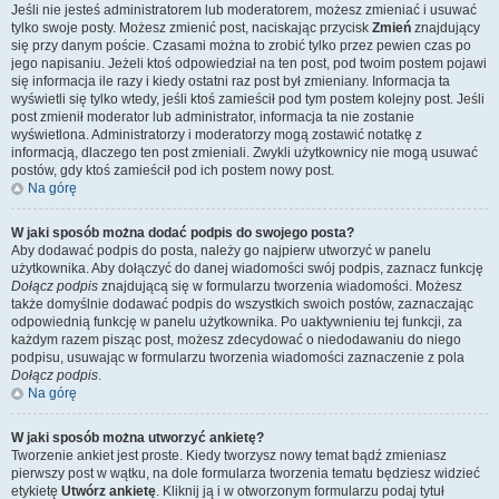
Jeśli nie jesteś administratorem lub moderatorem, możesz zmieniać i usuwać
tylko swoje posty. Możesz zmienić post, naciskając przycisk
Zmień
znajdujący
się przy danym poście. Czasami można to zrobić tylko przez pewien czas po
jego napisaniu. Jeżeli ktoś odpowiedział na ten post, pod twoim postem pojawi
się informacja ile razy i kiedy ostatni raz post był zmieniany. Informacja ta
wyświetli się tylko wtedy, jeśli ktoś zamieścił pod tym postem kolejny post. Jeśli
post zmienił moderator lub administrator, informacja ta nie zostanie
wyświetlona. Administratorzy i moderatorzy mogą zostawić notatkę z
informacją, dlaczego ten post zmieniali. Zwykli użytkownicy nie mogą usuwać
postów, gdy ktoś zamieścił pod ich postem nowy post.
Na górę
W jaki sposób można dodać podpis do swojego posta?
Aby dodawać podpis do posta, należy go najpierw utworzyć w panelu
użytkownika. Aby dołączyć do danej wiadomości swój podpis, zaznacz funkcję
Dołącz podpis
znajdującą się w formularzu tworzenia wiadomości. Możesz
także domyślnie dodawać podpis do wszystkich swoich postów, zaznaczając
odpowiednią funkcję w panelu użytkownika. Po uaktywnieniu tej funkcji, za
każdym razem pisząc post, możesz zdecydować o niedodawaniu do niego
podpisu, usuwając w formularzu tworzenia wiadomości zaznaczenie z pola
Dołącz podpis
.
Na górę
W jaki sposób można utworzyć ankietę?
Tworzenie ankiet jest proste. Kiedy tworzysz nowy temat bądź zmieniasz
pierwszy post w wątku, na dole formularza tworzenia tematu będziesz widzieć
etykietę
Utwórz ankietę
. Kliknij ją i w otworzonym formularzu podaj tytuł