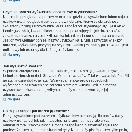
Na górę
Czym są obrazki wyświetlane obok nazwy użytkownika?
Na stronie przeglądania postów, w miejscu, gdzie są wyświetlane informacje o
użytkowniku, mogą być wyświetlane dwa obrazki. Pierwszy obrazek jest
skojarzony z rangą użytkownika. W zależności od używanego stylu jest on w
formie gwiazdek, kwadracików lub kropek pokazujących, jak dużo postów
zostało napisanych przez użytkownika lub jaki jest jego status na tej witrynie.
Jest on wyświetlany poniżej nazwy użytkownika. Drugi, zazwyczaj większy
obrazek, wyświetlany powyżej nazwy użytkownika jest znany jako awatar i jest
unikatowy lub osobisty dla każdego użytkownika.
Na górę
Jak wyświetlić awatar?
W panelu zarządzania kontem na karcie „Profil” w sekcji „Awatar”, używając
jednej z czterech metod: Gravatar, Galeria awatarów, Zdalny awatar lub Prześlij
awatar, można dodać awatar. Wyświetlanie awatarów i sposób ich
wyświetlania są uzależnione od administratora witryny. Jeśli nie można
używać awatarów na danej witrynie, należy skontaktować się z jej
administratorem.
Na górę
Co to jest ranga i jak można ją zmienić?
Rangi wyświetlane pod nazwami użytkowników oznaczają, ile postów dany
użytkownik napisał lub jaki ma status na forum, np. moderatora czy
administratora. Użytkownicy nie mogą bezpośrednio zmieniać stylu rang,
ponieważ ustawia je administrator witryny. Nie należy pisać postów tylko po to,