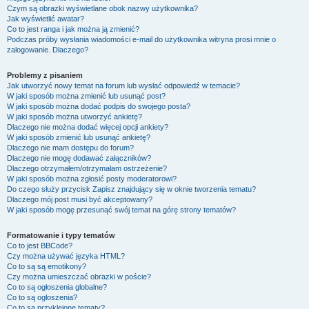
Czym są obrazki wyświetlane obok nazwy użytkownika?
Jak wyświetlić awatar?
Co to jest ranga i jak można ją zmienić?
Podczas próby wysłania wiadomości e-mail do użytkownika witryna prosi mnie o
zalogowanie. Dlaczego?
Problemy z pisaniem
Jak utworzyć nowy temat na forum lub wysłać odpowiedź w temacie?
W jaki sposób można zmienić lub usunąć post?
W jaki sposób można dodać podpis do swojego posta?
W jaki sposób można utworzyć ankietę?
Dlaczego nie można dodać więcej opcji ankiety?
W jaki sposób zmienić lub usunąć ankietę?
Dlaczego nie mam dostępu do forum?
Dlaczego nie mogę dodawać załączników?
Dlaczego otrzymałem/otrzymałam ostrzeżenie?
W jaki sposób można zgłosić posty moderatorowi?
Do czego służy przycisk
Zapisz
znajdujący się w oknie tworzenia tematu?
Dlaczego mój post musi być akceptowany?
W jaki sposób mogę przesunąć swój temat na górę strony tematów?
Formatowanie i typy tematów
Co to jest BBCode?
Czy można używać języka HTML?
Co to są są emotikony?
Czy można umieszczać obrazki w poście?
Co to są ogłoszenia globalne?
Co to są ogłoszenia?
Co to są przyklejone tematy?