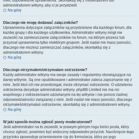
mieć odpowiednie uprawnienia. Skontaktuj się z moderatorem lub
administratorem witryny, aby ci je przydzielił.
Na górę
Dlaczego nie mogę dodawać załączników?
Uprawnienia dotyczące załączników są przydzielane dla każdego forum, dla
każdej grupy i dla każdego użytkownika. Administrator witryny mógł nie
zezwolić na zamieszczanie załączników na forum, na którym piszesz lub
przyznał uprawnienia tylko niektórym grupom. Jeśli nadal nie masz jasności,
dlaczego nie możesz zamieszczać załączników, skontaktuj się z
administratorem witryny.
Na górę
Dlaczego otrzymałem/otrzymałam ostrzeżenie?
Każdy administrator witryny ma swoje zasady i regulaminy obowiązujące na
danej witrynie. Są one opublikowane i administrator zaleca zapoznanie się z
nimi. Jeśli ktoś ich nie przestrzegał, może otrzymać ostrzeżenie. O udzieleniu
ostrzeżenia decyduje administrator witryny. phpBB Limited nie ma nic
wspólnego z ostrzeżeniami udzielanymi na tej witrynie i nie ponosi żadnej
odpowiedzialności związanej z nimi. Jeśli nadal nie masz jasności, dlaczego
otrzymałeś/otrzymałaś ostrzeżenie, skontaktuj się z administratorem witryny.
Na górę
W jaki sposób można zgłosić posty moderatorowi?
Jeśli administrator na to zezwolił, w prawym górnym rogu treści posta, który
chcesz zgłosić, powinien być widoczny odpowiedni przycisk. Naciśnięcie tego
przycisku spowoduje przeniesienie cię do formularza, który po jego