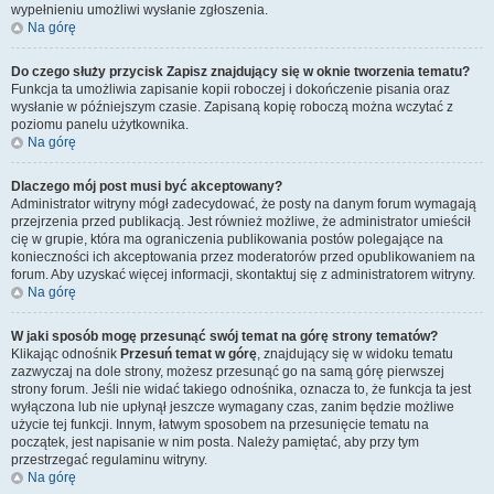
wypełnieniu umożliwi wysłanie zgłoszenia.
Na górę
Do czego służy przycisk
Zapisz
znajdujący się w oknie tworzenia tematu?
Funkcja ta umożliwia zapisanie kopii roboczej i dokończenie pisania oraz
wysłanie w późniejszym czasie. Zapisaną kopię roboczą można wczytać z
poziomu panelu użytkownika.
Na górę
Dlaczego mój post musi być akceptowany?
Administrator witryny mógł zadecydować, że posty na danym forum wymagają
przejrzenia przed publikacją. Jest również możliwe, że administrator umieścił
cię w grupie, która ma ograniczenia publikowania postów polegające na
konieczności ich akceptowania przez moderatorów przed opublikowaniem na
forum. Aby uzyskać więcej informacji, skontaktuj się z administratorem witryny.
Na górę
W jaki sposób mogę przesunąć swój temat na górę strony tematów?
Klikając odnośnik
Przesuń temat w górę
, znajdujący się w widoku tematu
zazwyczaj na dole strony, możesz przesunąć go na samą górę pierwszej
strony forum. Jeśli nie widać takiego odnośnika, oznacza to, że funkcja ta jest
wyłączona lub nie upłynął jeszcze wymagany czas, zanim będzie możliwe
użycie tej funkcji. Innym, łatwym sposobem na przesunięcie tematu na
początek, jest napisanie w nim posta. Należy pamiętać, aby przy tym
przestrzegać regulaminu witryny.
Na górę