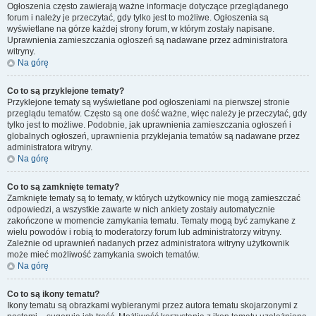
Ogłoszenia często zawierają ważne informacje dotyczące przeglądanego
forum i należy je przeczytać, gdy tylko jest to możliwe. Ogłoszenia są
wyświetlane na górze każdej strony forum, w którym zostały napisane.
Uprawnienia zamieszczania ogłoszeń są nadawane przez administratora
witryny.
Na górę
Co to są przyklejone tematy?
Przyklejone tematy są wyświetlane pod ogłoszeniami na pierwszej stronie
przeglądu tematów. Często są one dość ważne, więc należy je przeczytać, gdy
tylko jest to możliwe. Podobnie, jak uprawnienia zamieszczania ogłoszeń i
globalnych ogłoszeń, uprawnienia przyklejania tematów są nadawane przez
administratora witryny.
Na górę
Co to są zamknięte tematy?
Zamknięte tematy są to tematy, w których użytkownicy nie mogą zamieszczać
odpowiedzi, a wszystkie zawarte w nich ankiety zostały automatycznie
zakończone w momencie zamykania tematu. Tematy mogą być zamykane z
wielu powodów i robią to moderatorzy forum lub administratorzy witryny.
Zależnie od uprawnień nadanych przez administratora witryny użytkownik
może mieć możliwość zamykania swoich tematów.
Na górę
Co to są ikony tematu?
Ikony tematu są obrazkami wybieranymi przez autora tematu skojarzonymi z