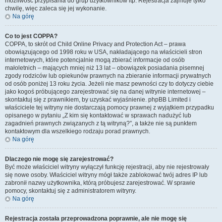
możliwość przypisania do grup użytkowników itp. Rejestracja zajmuje tylko
chwilę, więc zaleca się jej wykonanie.
Na górę
Co to jest COPPA?
COPPA, to skrót od Child Online Privacy and Protection Act – prawa
obowiązującego od 1998 roku w USA, nakładającego na właścicieli stron
internetowych, które potencjalnie mogą zbierać informacje od osób
małoletnich – mających mniej niż 13 lat – obowiązek posiadania pisemnej
zgody rodziców lub opiekunów prawnych na zbieranie informacji prywatnych
od osób poniżej 13 roku życia. Jeżeli nie masz pewności czy to dotyczy ciebie
jako kogoś próbującego zarejestrować się na danej witrynie internetowej –
skontaktuj się z prawnikiem, by uzyskać wyjaśnienie. phpBB Limited i
właściciele tej witryny nie dostarczają pomocy prawnej z wyjątkiem przypadku
opisanego w pytaniu „Z kim się kontaktować w sprawach nadużyć lub
zagadnień prawnych związanych z tą witryną?”, a także nie są punktem
kontaktowym dla wszelkiego rodzaju porad prawnych.
Na górę
Dlaczego nie mogę się zarejestrować?
Być może właściciel witryny wyłączył funkcję rejestracji, aby nie rejestrowały
się nowe osoby. Właściciel witryny mógł także zablokować twój adres IP lub
zabronił nazwy użytkownika, którą próbujesz zarejestrować. W sprawie
pomocy, skontaktuj się z administratorem witryny.
Na górę
Rejestracja została przeprowadzona poprawnie, ale nie mogę się