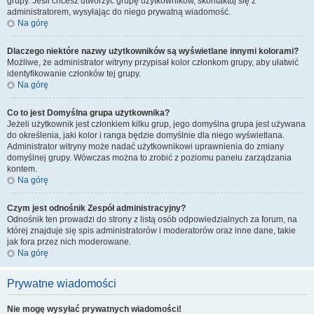
grupy. Jeśli chcesz utworzyć grupę użytkowników, skontaktuj się z
administratorem, wysyłając do niego prywatną wiadomość.
Na górę
Dlaczego niektóre nazwy użytkowników są wyświetlane innymi kolorami?
Możliwe, że administrator witryny przypisał kolor członkom grupy, aby ułatwić
identyfikowanie członków tej grupy.
Na górę
Co to jest
Domyślna grupa użytkownika
?
Jeżeli użytkownik jest członkiem kilku grup, jego domyślna grupa jest używana
do określenia, jaki kolor i ranga będzie domyślnie dla niego wyświetlana.
Administrator witryny może nadać użytkownikowi uprawnienia do zmiany
domyślnej grupy. Wówczas można to zrobić z poziomu panelu zarządzania
kontem.
Na górę
Czym jest odnośnik
Zespół administracyjny
?
Odnośnik ten prowadzi do strony z listą osób odpowiedzialnych za forum, na
której znajduje się spis administratorów i moderatorów oraz inne dane, takie
jak fora przez nich moderowane.
Na górę
Prywatne wiadomości
Nie mogę wysyłać prywatnych wiadomości!