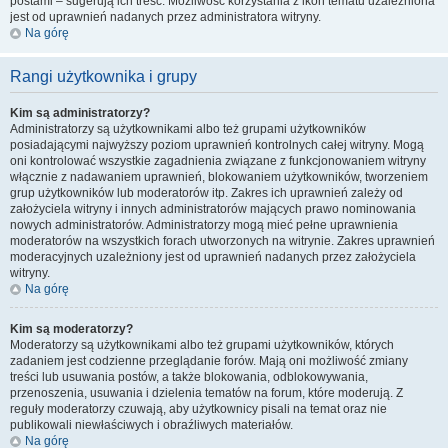
postami – sugerują ich treść. Możliwość korzystania z ikon tematu uzależniona
jest od uprawnień nadanych przez administratora witryny.
Na górę
Rangi użytkownika i grupy
Kim są administratorzy?
Administratorzy są użytkownikami albo też grupami użytkowników
posiadającymi najwyższy poziom uprawnień kontrolnych całej witryny. Mogą
oni kontrolować wszystkie zagadnienia związane z funkcjonowaniem witryny
włącznie z nadawaniem uprawnień, blokowaniem użytkowników, tworzeniem
grup użytkowników lub moderatorów itp. Zakres ich uprawnień zależy od
założyciela witryny i innych administratorów mających prawo nominowania
nowych administratorów. Administratorzy mogą mieć pełne uprawnienia
moderatorów na wszystkich forach utworzonych na witrynie. Zakres uprawnień
moderacyjnych uzależniony jest od uprawnień nadanych przez założyciela
witryny.
Na górę
Kim są moderatorzy?
Moderatorzy są użytkownikami albo też grupami użytkowników, których
zadaniem jest codzienne przeglądanie forów. Mają oni możliwość zmiany
treści lub usuwania postów, a także blokowania, odblokowywania,
przenoszenia, usuwania i dzielenia tematów na forum, które moderują. Z
reguły moderatorzy czuwają, aby użytkownicy pisali na temat oraz nie
publikowali niewłaściwych i obraźliwych materiałów.
Na górę