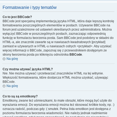
Formatowanie i typy tematów
Co to jest BBCode?
BBCode jest specjalną implementacją języka HTML, która daje lepszą kontrolę
formatowania poszczególnych elementów w postach. Używanie BBCode na
forum jest uzależnione od ustawień określanych przez administratora. Można
wyłączyć BBCode w poszczególnych postach, zaznaczając odpowiednią
funkcję w formularzu tworzenia posta. Sam BBCode jest podobny w składni do
HTML-a, ale znaczniki zawarte są w nawiasach kwadratowych [przykład]
zamiast w używanych w HTML-u nawiasach ostrych <przykład>. Aby uzyskać
więcej informacji o BBCode, zapoznaj się z przewodnikiem dostępnym ze
strony tworzenia posta po kliknięciu odnośnika
BBCode
.
Na górę
Czy można używać języka HTML?
Nie. Nie można używać i przetwarzać znaczników HTML na tej witrynie.
Większość formatowania, które dostarcza HTML można uzyskać, używając
BBCode.
Na górę
Co to są są emotikony?
Emotikony, zwane też uśmieszkami, to małe obrazki, które mogą być użyte do
wyrażania emocji. Do wyrażania emocji można też stosować krótkie kody, np. :)
oznacza radość, podczas gdy :( smutek. Pełna lista emotikon jest dostępna z
poziomu formularza tworzenia wiadomości. Nie należy jednak nadmiernie