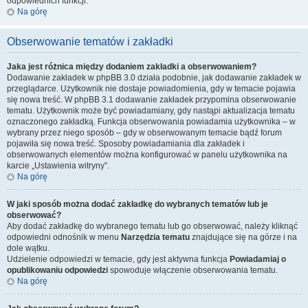
odpowiednich funkcji.
Na górę
Obserwowanie tematów i zakładki
Jaka jest różnica między dodaniem zakładki a obserwowaniem?
Dodawanie zakładek w phpBB 3.0 działa podobnie, jak dodawanie zakładek w
przeglądarce. Użytkownik nie dostaje powiadomienia, gdy w temacie pojawia
się nowa treść. W phpBB 3.1 dodawanie zakładek przypomina obserwowanie
tematu. Użytkownik może być powiadamiany, gdy nastąpi aktualizacja tematu
oznaczonego zakładką. Funkcja obserwowania powiadamia użytkownika – w
wybrany przez niego sposób – gdy w obserwowanym temacie bądź forum
pojawiła się nowa treść. Sposoby powiadamiania dla zakładek i
obserwowanych elementów można konfigurować w panelu użytkownika na
karcie „Ustawienia witryny”.
Na górę
W jaki sposób można dodać zakładkę do wybranych tematów lub je
obserwować?
Aby dodać zakładkę do wybranego tematu lub go obserwować, należy kliknąć
odpowiedni odnośnik w menu
Narzędzia tematu
znajdujące się na górze i na
dole wątku.
Udzielenie odpowiedzi w temacie, gdy jest aktywna funkcja
Powiadamiaj o
opublikowaniu odpowiedzi
spowoduje włączenie obserwowania tematu.
Na górę