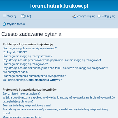
forum.hutnik.krakow.pl
Więcej…
FAQ
Zarejestruj się
Zaloguj się
Wykaz forów
Często zadawane pytania
Problemy z logowaniem i rejestracją
Dlaczego w ogóle muszę się rejestrować?
Co to jest COPPA?
Dlaczego nie mogę się zarejestrować?
Rejestracja została przeprowadzona poprawnie, ale nie mogę się zalogować!
Dlaczego nie mogę się zalogować?
Rejestracja została dokonana jakiś czas temu, ale teraz nie mogę się zalogować?!
Nie pamiętam hasła!
Dlaczego następuje automatyczne wylogowanie?
Jak działa funkcja
Usuń ciasteczka witryny
?
Preferencje i ustawienia użytkowników
Jak zmienić moje ustawienia?
W jaki sposób można zapobiec wyświetlaniu nazwy użytkownika na liście użytkowników
przeglądających forum?
Jest wyświetlany nieprawidłowy czas!
Została wykonana zmiana strefy czasowej, a nadal jest wyświetlany nieprawidłowy
czas!
Mojego języka nie ma na liście!