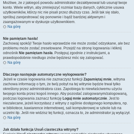
Możliwe, że z jakiegoś powodu administrator dezaktywował lub usunął twoje
konto. Wiele witryn, aby zmniejszyć rozmiar bazy danych, cyklicznie usuwa
użytkowników, którzy nic nie pisali przez dłuższy czas. Jeśli tak się stało,
spróbuj zarejestrować się ponownie i bądź bardziej aktywnym i
zaangażowanym w dyskusje użytkownikiem.
Na górę
Nie pamiętam hasła!
Zachowaj spokój! Twoje hasło wprawdzie nie może zostać odzyskane, ale bez
problemu może zostać zresetowane. Przejdź na stronę logowania i kliknij
odnośnik
Nie pamiętam hasła
. Postępuj zgodnie z instrukcjami, a
prawdopodobnie niedługo znów będziesz móc się zalogować.
Na górę
Dlaczego następuje automatyczne wylogowanie?
Jeżeli w czasie logowania nie zaznaczysz funkcji
Zapamiętaj mnie
, witryna
zachowa informację o tym, że twój pobyt na tej witrynie będzie trwał tylko
określony przez administratora czas. Zapobiega to niewłaściwemu użyciu
twojego konta przez kogoś innego. Aby pozostać zalogowanym/zalogowaną,
podczas logowania zaznacz funkcję
Loguj mnie automatycznie
. Jest to
niezalecane, jeżeli korzystasz z witryny z ogólnie dostępnego komputera, np.
w bibliotece, kawiarence internetowej, sali komputerowej w szkole lub na
uczelni itp. Jeśli nie widzisz tej funkcji, oznacza to, że administrator ją wyłączył.
Na górę
Jak działa funkcja
Usuń ciasteczka witryny
?