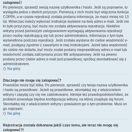
zalogować!
Po pierwsze, sprawdź swoją nazwę użytkownika i hasło. Jeśli są poprawne, to
wystąpiła jedna z dwóch przyczyn. Pierwszą z nich może być włączona funkcja
COPPA, a w czasie rejestracji została podana informacja, że masz mniej niż 13
lat. Wówczas należy wykonać instrukcje wysłane na twój adres e-mail. Jeśli nie
to było przyczyną, być może nie została aktywowana rejestracja. Niektóre
witryny przed pierwszym zalogowaniem wymagają aktywowania rejestracji
przez osobę rejestrującą się lub przez administratora. Informacja o tym była
wyświetlona podczas rejestracji. Jeśli została wysłana do ciebie wiadomość e-
mail, postępuj zgodnie z zawartymi w niej instrukcjami. Jeżeli taka wiadomość
do ciebie nie dotarła, być może został podany nieprawidłowy adres e-mail lub
wiadomość została zatrzymana przez filtr antyspamowy. Jeśli na pewno
podany przez ciebie adres e-mail jest prawidłowy, spróbuj skontaktować się z
administratorem.
Na górę
Dlaczego nie mogę się zalogować?
Powodów może być kilka. Po pierwsze, sprawdź czy twoja nazwa użytkownika
i hasło są prawidłowe. Jeżeli są prawidłowe, skontaktuj się z właścicielem
witryny i zapytaj czy cię nie zablokowano. Istnieje też prawdopodobieństwo, że
problem powoduje błędna konfiguracja witryny, na której znajduje się forum.
Skontaktuj się z właścicielem witryny i powiadom go o tym problemie. Musi on
go naprawić.
Na górę
Rejestracja została dokonana jakiś czas temu, ale teraz nie mogę się
zalogować?!