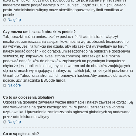
używać emotikon, gdyż mogą spowodować, że post stanie się nieczytelny i
moderator może podjąć decyzję o ich usunięciu bądź też usunięciu całego
posta. Administrator witryny może określić dopuszczalny limit emotikon w
poście.
Na górę
Czy można umieszczać obrazki w poście?
Tak, obrazki można umieszczać w postach. Jeśli administrator włączył
możliwość zamieszczania załączników, można wgrać obrazek bezpośrednio
na witrynę. Jeśli ta funkcja nie działa, aby obrazek był wyświetlany na forum,
należy podać odnośnik do obrazka umieszczonego na publicznie dostępnym
serwerze, np. http://www.jakas_strona.com/moj_obrazek.gif. Nie można
podawać odnośników do obrazków zapisanych na prywatnym komputerze,
chyba że jest publicznie dostępnym serwerem ani do obrazków znajdujących
się na stronach wymagających autoryzacji, takich jak, np. skrzynki pocztowe na
Gmail lub Yahoo! oraz stronach chronionych hasłem. Aby umieścić obrazek w
poście, użyj znacznika BBCode
[img]
.
Na górę
Co to są ogłoszenia globalne?
Ogłoszenia globalne zawierają ważne informacje i należy zawsze je czytać. Są
one wyświetlane na górze każdego forum i w panelu zarządzania kontem
użytkownika. Uprawnienia zamieszczania ogłoszeń globalnych są nadawane
przez administratora witryny.
Na górę
Co to są ogłoszenia?