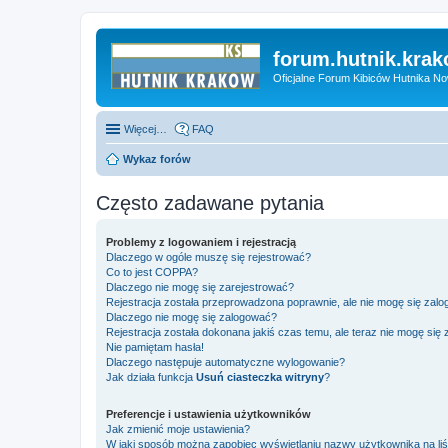
forum.hutnik.krak
Oficjalne Forum Kibiców Hutnika N
Więcej…
FAQ
Wykaz forów
Często zadawane pytania
Problemy z logowaniem i rejestracją
Dlaczego w ogóle muszę się rejestrować?
Co to jest COPPA?
Dlaczego nie mogę się zarejestrować?
Rejestracja została przeprowadzona poprawnie, ale nie mogę się zal
Dlaczego nie mogę się zalogować?
Rejestracja została dokonana jakiś czas temu, ale teraz nie mogę się
Nie pamiętam hasła!
Dlaczego następuje automatyczne wylogowanie?
Jak działa funkcja
Usuń ciasteczka witryny
?
Preferencje i ustawienia użytkowników
Jak zmienić moje ustawienia?
W jaki sposób można zapobiec wyświetlaniu nazwy użytkownika na li