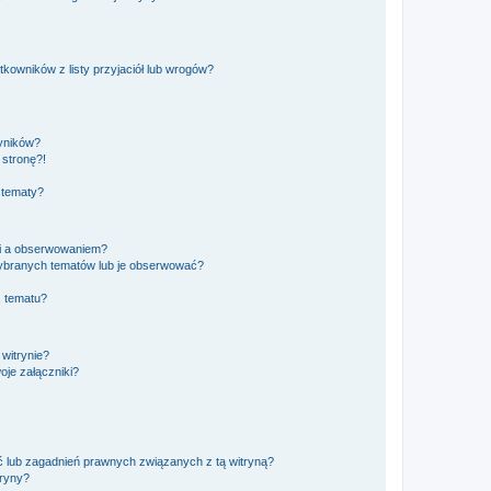
owników z listy przyjaciół lub wrogów?
yników?
stronę?!
 tematy?
ki a obserwowaniem?
ybranych tematów lub je obserwować?
, tematu?
 witrynie?
je załączniki?
 lub zagadnień prawnych związanych z tą witryną?
tryny?