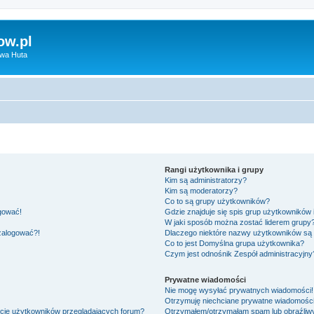
ow.pl
owa Huta
Rangi użytkownika i grupy
Kim są administratorzy?
Kim są moderatorzy?
Co to są grupy użytkowników?
ogować!
Gdzie znajduje się spis grup użytkowników
W jaki sposób można zostać liderem grupy
 zalogować?!
Dlaczego niektóre nazwy użytkowników są 
Co to jest
Domyślna grupa użytkownika
?
Czym jest odnośnik
Zespół administracyjny
Prywatne wiadomości
Nie mogę wysyłać prywatnych wiadomości!
Otrzymuję niechciane prywatne wiadomości
ście użytkowników przeglądających forum?
Otrzymałem/otrzymałam spam lub obraźliwy 