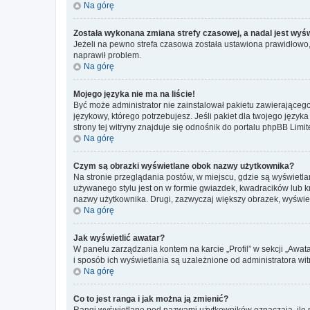
Na górę
Została wykonana zmiana strefy czasowej, a nadal jest wyś
Jeżeli na pewno strefa czasowa została ustawiona prawidłowo, 
naprawił problem.
Na górę
Mojego języka nie ma na liście!
Być może administrator nie zainstalował pakietu zawierającego
językowy, którego potrzebujesz. Jeśli pakiet dla twojego język
strony tej witryny znajduje się odnośnik do portalu phpBB Limit
Na górę
Czym są obrazki wyświetlane obok nazwy użytkownika?
Na stronie przeglądania postów, w miejscu, gdzie są wyświetl
używanego stylu jest on w formie gwiazdek, kwadracików lub kro
nazwy użytkownika. Drugi, zazwyczaj większy obrazek, wyświet
Na górę
Jak wyświetlić awatar?
W panelu zarządzania kontem na karcie „Profil” w sekcji „Awat
i sposób ich wyświetlania są uzależnione od administratora wit
Na górę
Co to jest ranga i jak można ją zmienić?
Rangi wyświetlane pod nazwami użytkowników oznaczają, ile po