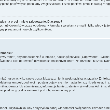
y pisać postów tylko po to, aby zwiększyć swój licznik postów i przez to swoją rangę
witryna prosi mnie o zalogowanie. Dlaczego?
ch użytkowników przez wbudowany formularz wysyłania e-maili i tylko wtedy, jeżeli
ryny przez anonimowych użytkowników.
 temacie?
„Nowy temat”, aby odpowiedzieć w temacie, nacisnąć przycisk „Odpowiedz”. Być mo
wyświetlana lista uprawnień użytkownika na każdym forum. Na przykład: Możesz two
niać i usuwać tylko swoje posty. Możesz zmienić post, naciskając przycisk
Zmień
z
iał na ten post, pod twoim postem pojawi się informacja ile razy i kiedy ostatni raz
ienił moderator lub administrator, informacja ta nie zostanie wyświetlona. Administr
ać postów, gdy ktoś zamieścił pod ich postem nowy post.
panelu użytkownika. Aby dołączyć do danej wiadomości swój podpis, zaznacz funk