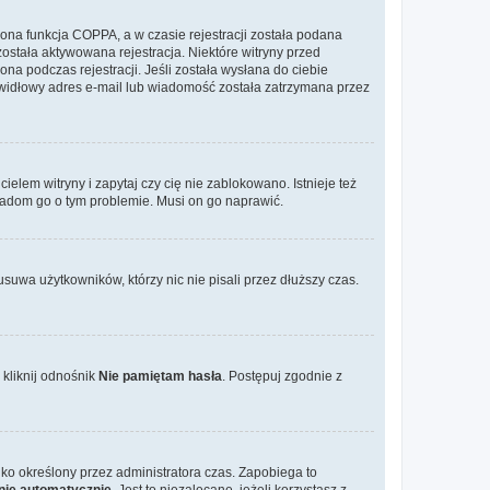
ona funkcja COPPA, a w czasie rejestracji została podana
została aktywowana rejestracja. Niektóre witryny przed
na podczas rejestracji. Jeśli została wysłana do ciebie
rawidłowy adres e-mail lub wiadomość została zatrzymana przez
elem witryny i zapytaj czy cię nie zablokowano. Istnieje też
wiadom go o tym problemie. Musi on go naprawić.
suwa użytkowników, którzy nic nie pisali przez dłuższy czas.
kliknij odnośnik
Nie pamiętam hasła
. Postępuj zgodnie z
tylko określony przez administratora czas. Zapobiega to
nie automatycznie
. Jest to niezalecane, jeżeli korzystasz z