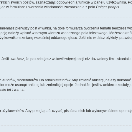
kich swoich postów, zaznaczając odpowiednią funkcję w panelu użytkownika. Po u
ąc w formularzu tworzenia wiadomości zaznaczenie z pola
Dołącz podpis
.
zmieniasz pierwszy post w wątku, na dole formularza tworzenia tematu będziesz wi
dą opcję należy wpisać w nowym wierszu widocznego pola tekstowego. Możesz określ
 użytkownikom zmianę wcześniej oddanego głosu. Jeśli nie widzisz etykiety, praw
y. Jeśli uważasz, że potrzebujesz wstawić więcej opcji niż dozwolony limit, skontaktu
ich autorów, moderatorów lub administratorów. Aby zmienić ankietę, należy dokon
 autor może usunąć ankietę lub zmienić jej opcje. Jednakże, jeśli w ankiecie zostały
sie jej trwania.
b użytkowników. Aby przeglądać, czytać, pisać na nich lub wykonywać inne operac