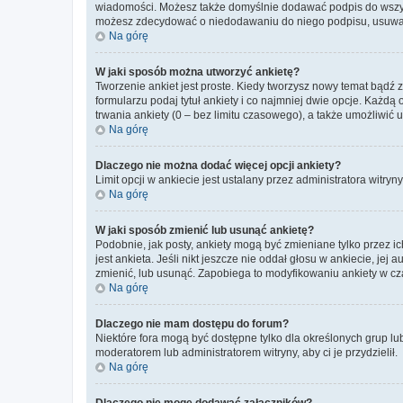
wiadomości. Możesz także domyślnie dodawać podpis do wszyst
możesz zdecydować o niedodawaniu do niego podpisu, usuwaj
Na górę
W jaki sposób można utworzyć ankietę?
Tworzenie ankiet jest proste. Kiedy tworzysz nowy temat bądź 
formularzu podaj tytuł ankiety i co najmniej dwie opcje. Każ
trwania ankiety (0 – bez limitu czasowego), a także umożliwić
Na górę
Dlaczego nie można dodać więcej opcji ankiety?
Limit opcji w ankiecie jest ustalany przez administratora witryn
Na górę
W jaki sposób zmienić lub usunąć ankietę?
Podobnie, jak posty, ankiety mogą być zmieniane tylko przez 
jest ankieta. Jeśli nikt jeszcze nie oddał głosu w ankiecie, jej
zmienić, lub usunąć. Zapobiega to modyfikowaniu ankiety w cza
Na górę
Dlaczego nie mam dostępu do forum?
Niektóre fora mogą być dostępne tylko dla określonych grup lu
moderatorem lub administratorem witryny, aby ci je przydzielił.
Na górę
Dlaczego nie mogę dodawać załączników?