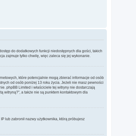
 dostęp do dodatkowych funkcji niedostępnych dla gości, takich
a zajmuje tylko chwilę, więc zaleca się jej wykonanie.
ernetowych, które potencjalnie mogą zbierać informacje od osób
tnych od osób poniżej 13 roku życia. Jeżeli nie masz pewności
e. phpBB Limited i właściciele tej witryny nie dostarczają
ą witryną?”, a także nie są punktem kontaktowym dla
s IP lub zabronił nazwy użytkownika, którą próbujesz