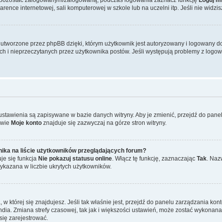
ence internetowej, sali komputerowej w szkole lub na uczelni itp. Jeśli nie widzisz t
tworzone przez phpBB dzięki, którym użytkownik jest autoryzowany i logowany do w
ych i nieprzeczytanych przez użytkownika postów. Jeśli występują problemy z lo
 ustawienia są zapisywane w bazie danych witryny. Aby je zmienić, przejdź do p
zwie
Moje konto
znajduje się zazwyczaj na górze stron witryny.
ika na liście użytkowników przeglądających forum?
je się funkcja
Nie pokazuj statusu online
. Włącz tę funkcję, zaznaczając
Tak
. Naz
wykazana w liczbie ukrytych użytkowników.
ta, w której się znajdujesz. Jeśli tak właśnie jest, przejdź do panelu zarządzania k
dia. Zmiana strefy czasowej, tak jak i większości ustawień, może zostać wykonana 
się zarejestrować.