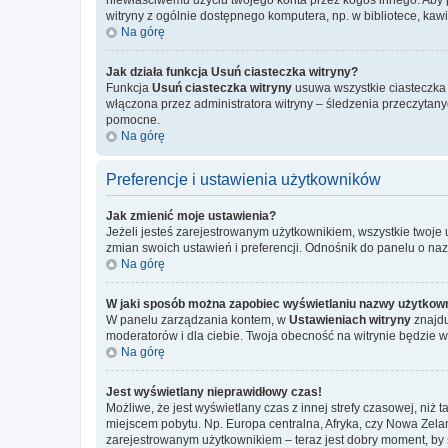
witryny z ogólnie dostępnego komputera, np. w bibliotece, kawiar
Na górę
Jak działa funkcja
Usuń ciasteczka witryny
?
Funkcja
Usuń ciasteczka witryny
usuwa wszystkie ciasteczka u
włączona przez administratora witryny – śledzenia przeczytan
pomocne.
Na górę
Preferencje i ustawienia użytkowników
Jak zmienić moje ustawienia?
Jeżeli jesteś zarejestrowanym użytkownikiem, wszystkie twoje
zmian swoich ustawień i preferencji. Odnośnik do panelu o na
Na górę
W jaki sposób można zapobiec wyświetlaniu nazwy użytkown
W panelu zarządzania kontem, w
Ustawieniach witryny
znajdu
moderatorów i dla ciebie. Twoja obecność na witrynie będzie 
Na górę
Jest wyświetlany nieprawidłowy czas!
Możliwe, że jest wyświetlany czas z innej strefy czasowej, niż 
miejscem pobytu. Np. Europa centralna, Afryka, czy Nowa Zelan
zarejestrowanym użytkownikiem – teraz jest dobry moment, by 