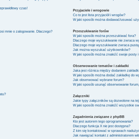
ieprawidłowy czas!
Przyjaciele i wrogowie
Co to jest lista przyjaciół i wrogów?
W jaki sposób można dodawać/usuwać użytk
Przeszukiwanie forów
osi mnie o zalogowanie. Dlaczego?
W jaki sposób można przeszukiwać fora?
Dlaczego moje wyszukiwanie nie zwraca w
Dlaczego moje wyszukiwanie zwraca pustą 
Jak można wyszukać użytkowników?
W jaki sposób można znaleźć swoje posty i
Obserwowanie tematów i zakładki
Jaka jest różnica między dodaniem zakład
W jaki sposób można dodać zakładkę do w
Jak obserwować wybrane forum?
W jaki sposób usunąć obserwowanie forum
atu?
Załączniki
Jakie typy załączników są dozwolone na tej
W jaki sposób można znaleźć wszystkie swo
Zagadnienia związane z phpBB
Kto jest autorem tego oprogramowania?
Dlaczego funkcja X nie jest dostępna?
Z kim się kontaktować w sprawach nadużyć
Jak nawiązać kontakt z administratorem wi