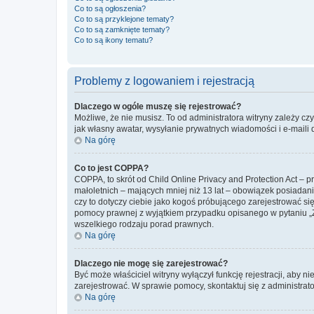
Co to są ogłoszenia?
Co to są przyklejone tematy?
Co to są zamknięte tematy?
Co to są ikony tematu?
Problemy z logowaniem i rejestracją
Dlaczego w ogóle muszę się rejestrować?
Możliwe, że nie musisz. To od administratora witryny zależy cz
jak własny awatar, wysyłanie prywatnych wiadomości i e-maili 
Na górę
Co to jest COPPA?
COPPA, to skrót od Child Online Privacy and Protection Act – 
małoletnich – mających mniej niż 13 lat – obowiązek posiadan
czy to dotyczy ciebie jako kogoś próbującego zarejestrować się 
pomocy prawnej z wyjątkiem przypadku opisanego w pytaniu „Z
wszelkiego rodzaju porad prawnych.
Na górę
Dlaczego nie mogę się zarejestrować?
Być może właściciel witryny wyłączył funkcję rejestracji, aby n
zarejestrować. W sprawie pomocy, skontaktuj się z administrato
Na górę