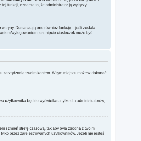
ej funkcji, oznacza to, że administrator ją wyłączył.
itryny. Dostarczają one również funkcję – jeśli została
gowaniem/wylogowaniem, usunięcie ciasteczek może być
anelu zarządzania swoim kontem. W tym miejscu możesz dokonać
wa użytkownika będzie wyświetlana tylko dla administratorów,
ontem i zmień strefę czasową, tak aby była zgodna z twoim
tylko przez zarejestrowanych użytkowników. Jeżeli nie jesteś