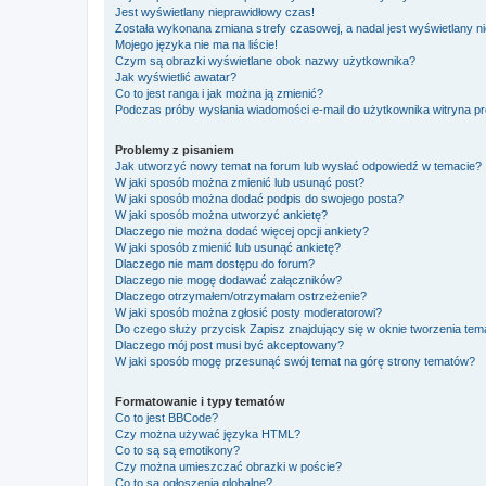
Jest wyświetlany nieprawidłowy czas!
Została wykonana zmiana strefy czasowej, a nadal jest wyświetlany n
Mojego języka nie ma na liście!
Czym są obrazki wyświetlane obok nazwy użytkownika?
Jak wyświetlić awatar?
Co to jest ranga i jak można ją zmienić?
Podczas próby wysłania wiadomości e-mail do użytkownika witryna pr
Problemy z pisaniem
Jak utworzyć nowy temat na forum lub wysłać odpowiedź w temacie?
W jaki sposób można zmienić lub usunąć post?
W jaki sposób można dodać podpis do swojego posta?
W jaki sposób można utworzyć ankietę?
Dlaczego nie można dodać więcej opcji ankiety?
W jaki sposób zmienić lub usunąć ankietę?
Dlaczego nie mam dostępu do forum?
Dlaczego nie mogę dodawać załączników?
Dlaczego otrzymałem/otrzymałam ostrzeżenie?
W jaki sposób można zgłosić posty moderatorowi?
Do czego służy przycisk
Zapisz
znajdujący się w oknie tworzenia tem
Dlaczego mój post musi być akceptowany?
W jaki sposób mogę przesunąć swój temat na górę strony tematów?
Formatowanie i typy tematów
Co to jest BBCode?
Czy można używać języka HTML?
Co to są są emotikony?
Czy można umieszczać obrazki w poście?
Co to są ogłoszenia globalne?