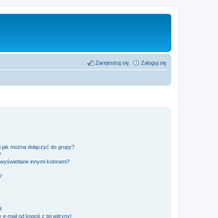
Zarejestruj się
Zaloguj się
 i jak można dołączyć do grupy?
?
wyświetlane innymi kolorami?
?
!
e-mail od kogoś z tej witryny!