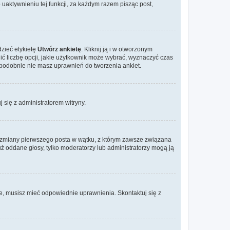
aktywnieniu tej funkcji, za każdym razem pisząc post,
dzieć etykietę
Utwórz ankietę
. Kliknij ją i w otworzonym
ić liczbę opcji, jakie użytkownik może wybrać, wyznaczyć czas
dopodobnie nie masz uprawnień do tworzenia ankiet.
j się z administratorem witryny.
ać zmiany pierwszego posta w wątku, z którym zawsze związana
 już oddane głosy, tylko moderatorzy lub administratorzy mogą ją
je, musisz mieć odpowiednie uprawnienia. Skontaktuj się z