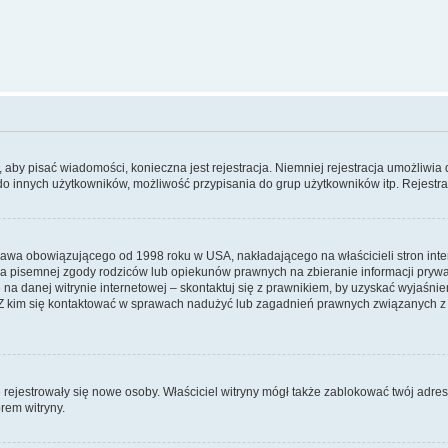
y, aby pisać wiadomości, konieczna jest rejestracja. Niemniej rejestracja umożliwia
do innych użytkowników, możliwość przypisania do grup użytkowników itp. Rejestracj
prawa obowiązującego od 1998 roku w USA, nakładającego na właścicieli stron int
ia pisemnej zgody rodziców lub opiekunów prawnych na zbieranie informacji prywa
na danej witrynie internetowej – skontaktuj się z prawnikiem, by uzyskać wyjaśnieni
 kim się kontaktować w sprawach nadużyć lub zagadnień prawnych związanych z t
ie rejestrowały się nowe osoby. Właściciel witryny mógł także zablokować twój adre
rem witryny.