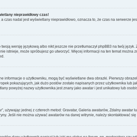
wietlany nieprawidłowy czas!
a czas nadal jest wyświetlany nieprawidłowo, oznacza to, że czas na serwerze jes
 twoją wersję językową albo nikt jeszcze nie przetłumaczył phpBB3 na twój język. 
a nie istnieje, może spróbujesz go utworzyć. Więcej informacji na ten temat można 
ed.
ane informacje o użytkowniku, mogą być wyświetlane dwa obrazki. Pierwszy obrazek
pek pokazujących, jak dużo postów zostało napisanych przez użytkownika lub jaki j
lany powyżej nazwy użytkownika jest znany jako awatar i jest unikatowy lub osobi
ar”, używając jednej z czterech metod: Gravatar, Galeria awatarów, Zdalny awatar 
ryny. Jeśli nie można używać awatarów na danej witrynie, należy skontaktować się 
stów dany użytkownik napisał lub jaki ma status na forum, np. moderatora czy a