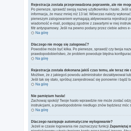
Rejestracja została przeprowadzona poprawnie, ale nie mog
Po pierwsze, sprawdź swoją nazwę użytkownika i hasło. Jeśli 
informacja, że masz mniej niż 13 lat. Wówczas należy wykonać i
pierwszym zalogowaniem wymagają aktywowania rejestracji przez
wiadomość e-mail, postępuj zgodnie z zawartymi w niej instru
filtr antyspamowy. Jeśli na pewno podany przez ciebie adres e-
Na górę
Dlaczego nie mogę się zalogować?
Powodów może być kilka. Po pierwsze, sprawdź czy twoja nazwa u
prawdopodobieństwo, że problem powoduje błędna konfiguracja w
Na górę
Rejestracja została dokonana jakiś czas temu, ale teraz ni
Możliwe, że z jakiegoś powodu administrator dezaktywował lub u
Jeśli tak się stało, spróbuj zarejestrować się ponownie i bą
Na górę
Nie pamiętam hasła!
Zachowaj spokój! Twoje hasło wprawdzie nie może zostać odzy
instrukcjami, a prawdopodobnie niedługo znów będziesz móc 
Na górę
Dlaczego następuje automatyczne wylogowanie?
Jeżeli w czasie logowania nie zaznaczysz funkcji
Zapamiętaj 
niewłaściwemu użyciu twojego konta przez kogoś innego. Ab