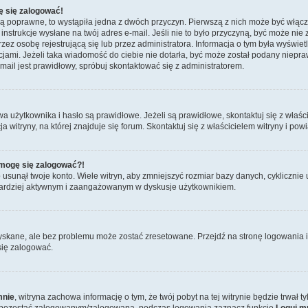
ę się zalogować!
są poprawne, to wystąpiła jedna z dwóch przyczyn. Pierwszą z nich może być włącz
nstrukcje wysłane na twój adres e-mail. Jeśli nie to było przyczyną, być może nie 
 osobę rejestrującą się lub przez administratora. Informacja o tym była wyświetlo
kcjami. Jeżeli taka wiadomość do ciebie nie dotarła, być może został podany niep
mail jest prawidłowy, spróbuj skontaktować się z administratorem.
żytkownika i hasło są prawidłowe. Jeżeli są prawidłowe, skontaktuj się z właścici
itryny, na której znajduje się forum. Skontaktuj się z właścicielem witryny i po
e mogę się zalogować?!
sunął twoje konto. Wiele witryn, aby zmniejszyć rozmiar bazy danych, cyklicznie u
dź bardziej aktywnym i zaangażowanym w dyskusje użytkownikiem.
skane, ale bez problemu może zostać zresetowane. Przejdź na stronę logowania i 
się zalogować.
mnie
, witryna zachowa informację o tym, że twój pobyt na tej witrynie będzie trwał 
y pozostać zalogowanym/zalogowaną, podczas logowania zaznacz funkcję
Loguj m