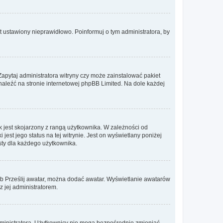
t ustawiony nieprawidłowo. Poinformuj o tym administratora, by
Zapytaj administratora witryny czy może zainstalować pakiet
znaleźć na stronie internetowej phpBB Limited. Na dole każdej
 jest skojarzony z rangą użytkownika. W zależności od
est jego status na tej witrynie. Jest on wyświetlany poniżej
sty dla każdego użytkownika.
lub Prześlij awatar, można dodać awatar. Wyświetlanie awatarów
z jej administratorem.
dministratora. Użytkownicy nie mogą bezpośrednio zmieniać