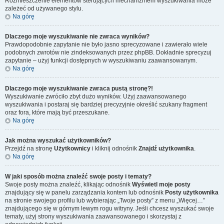
Rozmieszczenie elementów sterujących mechanizmem wyszukiwania może
zależeć od używanego stylu.
Na górę
Dlaczego moje wyszukiwanie nie zwraca wyników?
Prawdopodobnie zapytanie nie było jasno sprecyzowane i zawierało wiele
podobnych zwrotów nie zindeksowanych przez phpBB. Dokładnie sprecyzuj
zapytanie – użyj funkcji dostępnych w wyszukiwaniu zaawansowanym.
Na górę
Dlaczego moje wyszukiwanie zwraca pustą stronę?!
Wyszukiwanie zwróciło zbyt dużo wyników. Użyj zaawansowanego
wyszukiwania i postaraj się bardziej precyzyjnie określić szukany fragment
oraz fora, które mają być przeszukane.
Na górę
Jak można wyszukać użytkowników?
Przejdź na stronę
Użytkownicy
i kliknij odnośnik
Znajdź użytkownika
.
Na górę
W jaki sposób można znaleźć swoje posty i tematy?
Swoje posty można znaleźć, klikając odnośnik
Wyświetl moje posty
znajdujący się w panelu zarządzania kontem lub odnośnik
Posty użytkownika
na stronie swojego profilu lub wybierając „Twoje posty” z menu „Więcej…”
znajdującego się w górnym lewym rogu witryny. Jeśli chcesz wyszukać swoje
tematy, użyj strony wyszukiwania zaawansowanego i skorzystaj z