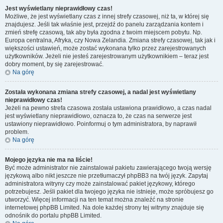
Jest wyświetlany nieprawidłowy czas!
Możliwe, że jest wyświetlany czas z innej strefy czasowej, niż ta, w której się
znajdujesz. Jeśli tak właśnie jest, przejdź do panelu zarządzania kontem i
zmień strefę czasową, tak aby była zgodna z twoim miejscem pobytu. Np.
Europa centralna, Afryka, czy Nowa Zelandia. Zmiana strefy czasowej, tak jak i
większości ustawień, może zostać wykonana tylko przez zarejestrowanych
użytkowników. Jeżeli nie jesteś zarejestrowanym użytkownikiem – teraz jest
dobry moment, by się zarejestrować.
Na górę
Została wykonana zmiana strefy czasowej, a nadal jest wyświetlany
nieprawidłowy czas!
Jeżeli na pewno strefa czasowa została ustawiona prawidłowo, a czas nadal
jest wyświetlany nieprawidłowo, oznacza to, że czas na serwerze jest
ustawiony nieprawidłowo. Poinformuj o tym administratora, by naprawił
problem.
Na górę
Mojego języka nie ma na liście!
Być może administrator nie zainstalował pakietu zawierającego twoją wersję
językową albo nikt jeszcze nie przetłumaczył phpBB3 na twój język. Zapytaj
administratora witryny czy może zainstalować pakiet językowy, którego
potrzebujesz. Jeśli pakiet dla twojego języka nie istnieje, może spróbujesz go
utworzyć. Więcej informacji na ten temat można znaleźć na stronie
internetowej phpBB Limited. Na dole każdej strony tej witryny znajduje się
odnośnik do portalu phpBB Limited.