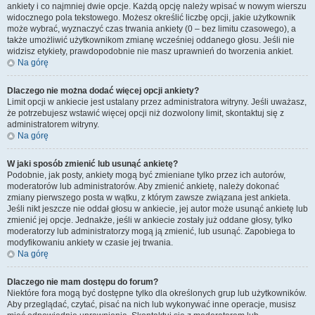
ankiety i co najmniej dwie opcje. Każdą opcję należy wpisać w nowym wierszu
widocznego pola tekstowego. Możesz określić liczbę opcji, jakie użytkownik
może wybrać, wyznaczyć czas trwania ankiety (0 – bez limitu czasowego), a
także umożliwić użytkownikom zmianę wcześniej oddanego głosu. Jeśli nie
widzisz etykiety, prawdopodobnie nie masz uprawnień do tworzenia ankiet.
Na górę
Dlaczego nie można dodać więcej opcji ankiety?
Limit opcji w ankiecie jest ustalany przez administratora witryny. Jeśli uważasz,
że potrzebujesz wstawić więcej opcji niż dozwolony limit, skontaktuj się z
administratorem witryny.
Na górę
W jaki sposób zmienić lub usunąć ankietę?
Podobnie, jak posty, ankiety mogą być zmieniane tylko przez ich autorów,
moderatorów lub administratorów. Aby zmienić ankietę, należy dokonać
zmiany pierwszego posta w wątku, z którym zawsze związana jest ankieta.
Jeśli nikt jeszcze nie oddał głosu w ankiecie, jej autor może usunąć ankietę lub
zmienić jej opcje. Jednakże, jeśli w ankiecie zostały już oddane głosy, tylko
moderatorzy lub administratorzy mogą ją zmienić, lub usunąć. Zapobiega to
modyfikowaniu ankiety w czasie jej trwania.
Na górę
Dlaczego nie mam dostępu do forum?
Niektóre fora mogą być dostępne tylko dla określonych grup lub użytkowników.
Aby przeglądać, czytać, pisać na nich lub wykonywać inne operacje, musisz