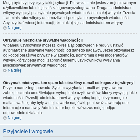
Mogą być trzy przyczyny takiej sytuacji. Pierwsza – nie jesteś zarejestrowanym
użytkownikiem lub nie jesteś zalogowany/zalogowana. Druga – administrator
witryny wyłączył przesyłanie prywatnych wiadomości na całej witrynie. Trzecia
– administrator witryny uniemożliwił ci przesyłanie prywatnych wiadomości.
Aby uzyskać więcej informacji, skontaktuj się z administratorem witryny.
Na górę
Otrzymuję niechciane prywatne wiadomości!
W panelu użytkownika możesz, określając odpowiednie reguły ustawić
automatyczne usuwanie wiadomości od danego nadawcy. Jeżeli otrzymujesz
od kogoś obraźliwe prywatne wiadomości, poinformuj o tym moderatorów
witryny, którzy będą mogli zabronić takiemu użytkownikowi wysyłania
jakichkolwiek prywatnych wiadomości.
Na górę
Otrzymałem/otrzymałam spam lub obraźliwy e-mail od kogoś z tej witryny!
Przykro nam z tego powodu. System wysyłania e-maili witryny zawiera
zabezpieczenia umożliwiające wytropienie użytkowników, którzy wysyłają takie
wiadomości. Prześlij administratorowi witryny pełną kopię otrzymanego e-
maila – ważne, aby były w niej zawarte nagłówki, ponieważ zawierają one
informacje o nadawcy. Administrator będzie wówczas mógł podjąć
odpowiednie działania.
Na górę
Przyjaciele i wrogowie