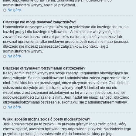
mieć odpowiednie uprawnienia. Skontaktuj się z moderatorem lub
administratorem witryny, aby ci je przydzielił.
Na górę
Dlaczego nie mogę dodawać załączników?
Uprawnienia dotyczące załączników są przydzielane dla każdego forum, dla
każdej grupy i dla każdego użytkownika. Administrator witryny mógł nie
zezwolić na zamieszczanie załączników na forum, na którym piszesz lub
przyznał uprawnienia tylko niektórym grupom. Jeśli nadal nie masz jasności,
dlaczego nie możesz zamieszczać załączników, skontaktuj się z
administratorem witryny.
Na górę
Dlaczego otrzymałem/otrzymałam ostrzeżenie?
Każdy administrator witryny ma swoje zasady i regulaminy obowiązujące na
danej witrynie. Są one opublikowane i administrator zaleca zapoznanie się z
nimi. Jeśli ktoś ich nie przestrzegał, może otrzymać ostrzeżenie. O udzieleniu
ostrzeżenia decyduje administrator witryny. phpBB Limited nie ma nic
wspólnego z ostrzeżeniami udzielanymi na tej witrynie i nie ponosi żadnej
odpowiedzialności związanej z nimi. Jeśli nadal nie masz jasności, dlaczego
otrzymałeś/otrzymałaś ostrzeżenie, skontaktuj się z administratorem witryny.
Na górę
W jaki sposób można zgłosić posty moderatorowi?
Jeśli administrator na to zezwolił, w prawym górnym rogu treści posta, który
chcesz zgłosić, powinien być widoczny odpowiedni przycisk. Naciśnięcie tego
przycisku spowoduje przeniesienie cię do formularza, który po jego