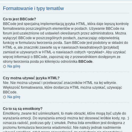
Formatowanie i typy tematów
Co to jest BBCode?
BBCode jest specjalną implementacją języka HTML, która daje lepszą kontrolę
formatowania poszczególnych elementów w postach. Używanie BBCode na
forum jest uzależnione od ustawień określanych przez administratora. Można
wyłączyć BBCode w poszczególnych postach, zaznaczając odpowiednią
funkcję w formularzu tworzenia posta. Sam BBCode jest podobny w składni do
HTML-a, ale znaczniki zawarte są w nawiasach kwadratowych [przykład]
zamiast w używanych w HTML-u nawiasach ostrych <przykład>. Aby uzyskać
więcej informacji o BBCode, zapoznaj się z przewodnikiem dostępnym ze
strony tworzenia posta po kliknięciu odnośnika
BBCode
.
Na górę
Czy można używać języka HTML?
Nie. Nie można używać i przetwarzać znaczników HTML na tej witrynie.
Większość formatowania, które dostarcza HTML można uzyskać, używając
BBCode.
Na górę
Co to są są emotikony?
Emotikony, zwane też uśmieszkami, to małe obrazki, które mogą być użyte do
wyrażania emocji. Do wyrażania emocji można też stosować krótkie kody, np. :)
oznacza radość, podczas gdy :( smutek. Pełna lista emotikon jest dostępna z
poziomu formularza tworzenia wiadomości. Nie należy jednak nadmiernie