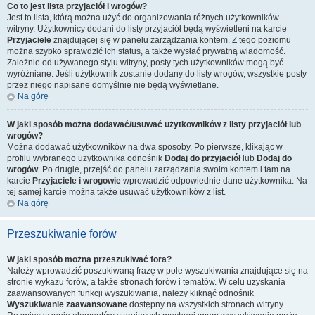
Co to jest lista przyjaciół i wrogów?
Jest to lista, którą można użyć do organizowania różnych użytkowników
witryny. Użytkownicy dodani do listy przyjaciół będą wyświetleni na karcie
Przyjaciele
znajdującej się w panelu zarządzania kontem. Z tego poziomu
można szybko sprawdzić ich status, a także wysłać prywatną wiadomość.
Zależnie od używanego stylu witryny, posty tych użytkowników mogą być
wyróżniane. Jeśli użytkownik zostanie dodany do listy wrogów, wszystkie posty
przez niego napisane domyślnie nie będą wyświetlane.
Na górę
W jaki sposób można dodawać/usuwać użytkowników z listy przyjaciół lub
wrogów?
Można dodawać użytkowników na dwa sposoby. Po pierwsze, klikając w
profilu wybranego użytkownika odnośnik
Dodaj do przyjaciół
lub
Dodaj do
wrogów
. Po drugie, przejść do panelu zarządzania swoim kontem i tam na
karcie
Przyjaciele i wrogowie
wprowadzić odpowiednie dane użytkownika. Na
tej samej karcie można także usuwać użytkowników z list.
Na górę
Przeszukiwanie forów
W jaki sposób można przeszukiwać fora?
Należy wprowadzić poszukiwaną frazę w pole wyszukiwania znajdujące się na
stronie wykazu forów, a także stronach forów i tematów. W celu uzyskania
zaawansowanych funkcji wyszukiwania, należy kliknąć odnośnik
Wyszukiwanie zaawansowane
dostępny na wszystkich stronach witryny.