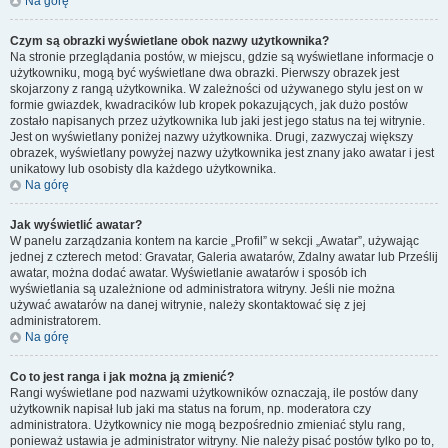
Na górę
Czym są obrazki wyświetlane obok nazwy użytkownika?
Na stronie przeglądania postów, w miejscu, gdzie są wyświetlane informacje o
użytkowniku, mogą być wyświetlane dwa obrazki. Pierwszy obrazek jest
skojarzony z rangą użytkownika. W zależności od używanego stylu jest on w
formie gwiazdek, kwadracików lub kropek pokazujących, jak dużo postów
zostało napisanych przez użytkownika lub jaki jest jego status na tej witrynie.
Jest on wyświetlany poniżej nazwy użytkownika. Drugi, zazwyczaj większy
obrazek, wyświetlany powyżej nazwy użytkownika jest znany jako awatar i jest
unikatowy lub osobisty dla każdego użytkownika.
Na górę
Jak wyświetlić awatar?
W panelu zarządzania kontem na karcie „Profil” w sekcji „Awatar”, używając
jednej z czterech metod: Gravatar, Galeria awatarów, Zdalny awatar lub Prześlij
awatar, można dodać awatar. Wyświetlanie awatarów i sposób ich
wyświetlania są uzależnione od administratora witryny. Jeśli nie można
używać awatarów na danej witrynie, należy skontaktować się z jej
administratorem.
Na górę
Co to jest ranga i jak można ją zmienić?
Rangi wyświetlane pod nazwami użytkowników oznaczają, ile postów dany
użytkownik napisał lub jaki ma status na forum, np. moderatora czy
administratora. Użytkownicy nie mogą bezpośrednio zmieniać stylu rang,
ponieważ ustawia je administrator witryny. Nie należy pisać postów tylko po to,