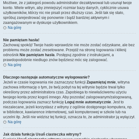
Możliwe, że z jakiegoś powodu administrator dezaktywował lub usunął twoje
konto. Wiele witryn, aby zmniejszyć rozmiar bazy danych, cyklicznie usuwa
użytkowników, którzy nic nie pisali przez dłuższy czas. Jeśli tak się stało,
spróbuj zarejestrować się ponownie i bądź bardziej aktywnym i
zaangażowanym w dyskusje użytkownikiem.
Na górę
Nie pamiętam hasła!
Zachowaj spokój! Twoje hasło wprawdzie nie może zostać odzyskane, ale bez
problemu może zostać zresetowane. Przejdź na stronę logowania i kliknij
odnośnik
Nie pamiętam hasła
. Postępuj zgodnie z instrukcjami, a
prawdopodobnie niedługo znów będziesz móc się zalogować.
Na górę
Dlaczego następuje automatyczne wylogowanie?
Jeżeli w czasie logowania nie zaznaczysz funkcji
Zapamiętaj mnie
, witryna
zachowa informację o tym, że twój pobyt na tej witrynie będzie trwał tylko
określony przez administratora czas. Zapobiega to niewłaściwemu użyciu
twojego konta przez kogoś innego. Aby pozostać zalogowanym/zalogowaną,
podczas logowania zaznacz funkcję
Loguj mnie automatycznie
. Jest to
niezalecane, jeżeli korzystasz z witryny z ogólnie dostępnego komputera, np.
w bibliotece, kawiarence internetowej, sali komputerowej w szkole lub na
uczelni itp. Jeśli nie widzisz tej funkcji, oznacza to, że administrator ją wyłączył.
Na górę
Jak działa funkcja
Usuń ciasteczka witryny
?