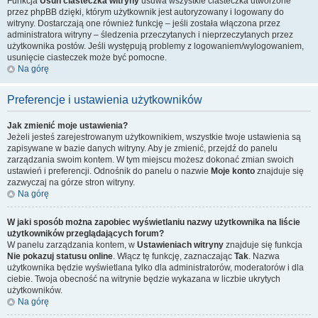
Funkcja
Usuń ciasteczka witryny
usuwa wszystkie ciasteczka utworzone
przez phpBB dzięki, którym użytkownik jest autoryzowany i logowany do
witryny. Dostarczają one również funkcję – jeśli została włączona przez
administratora witryny – śledzenia przeczytanych i nieprzeczytanych przez
użytkownika postów. Jeśli występują problemy z logowaniem/wylogowaniem,
usunięcie ciasteczek może być pomocne.
Na górę
Preferencje i ustawienia użytkowników
Jak zmienić moje ustawienia?
Jeżeli jesteś zarejestrowanym użytkownikiem, wszystkie twoje ustawienia są
zapisywane w bazie danych witryny. Aby je zmienić, przejdź do panelu
zarządzania swoim kontem. W tym miejscu możesz dokonać zmian swoich
ustawień i preferencji. Odnośnik do panelu o nazwie
Moje konto
znajduje się
zazwyczaj na górze stron witryny.
Na górę
W jaki sposób można zapobiec wyświetlaniu nazwy użytkownika na liście
użytkowników przeglądających forum?
W panelu zarządzania kontem, w
Ustawieniach witryny
znajduje się funkcja
Nie pokazuj statusu online
. Włącz tę funkcję, zaznaczając
Tak
. Nazwa
użytkownika będzie wyświetlana tylko dla administratorów, moderatorów i dla
ciebie. Twoja obecność na witrynie będzie wykazana w liczbie ukrytych
użytkowników.
Na górę