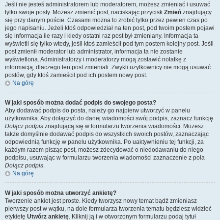
Jeśli nie jesteś administratorem lub moderatorem, możesz zmieniać i usuwać
tylko swoje posty. Możesz zmienić post, naciskając przycisk
Zmień
znajdujący
się przy danym poście. Czasami można to zrobić tylko przez pewien czas po
jego napisaniu. Jeżeli ktoś odpowiedział na ten post, pod twoim postem pojawi
się informacja ile razy i kiedy ostatni raz post był zmieniany. Informacja ta
wyświetli się tylko wtedy, jeśli ktoś zamieścił pod tym postem kolejny post. Jeśli
post zmienił moderator lub administrator, informacja ta nie zostanie
wyświetlona. Administratorzy i moderatorzy mogą zostawić notatkę z
informacją, dlaczego ten post zmieniali. Zwykli użytkownicy nie mogą usuwać
postów, gdy ktoś zamieścił pod ich postem nowy post.
Na górę
W jaki sposób można dodać podpis do swojego posta?
Aby dodawać podpis do posta, należy go najpierw utworzyć w panelu
użytkownika. Aby dołączyć do danej wiadomości swój podpis, zaznacz funkcję
Dołącz podpis
znajdującą się w formularzu tworzenia wiadomości. Możesz
także domyślnie dodawać podpis do wszystkich swoich postów, zaznaczając
odpowiednią funkcję w panelu użytkownika. Po uaktywnieniu tej funkcji, za
każdym razem pisząc post, możesz zdecydować o niedodawaniu do niego
podpisu, usuwając w formularzu tworzenia wiadomości zaznaczenie z pola
Dołącz podpis
.
Na górę
W jaki sposób można utworzyć ankietę?
Tworzenie ankiet jest proste. Kiedy tworzysz nowy temat bądź zmieniasz
pierwszy post w wątku, na dole formularza tworzenia tematu będziesz widzieć
etykietę
Utwórz ankietę
. Kliknij ją i w otworzonym formularzu podaj tytuł