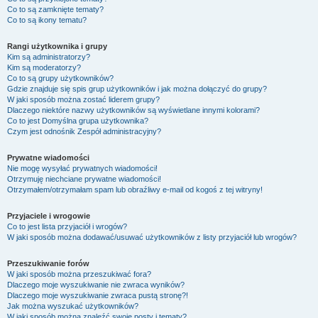
Co to są zamknięte tematy?
Co to są ikony tematu?
Rangi użytkownika i grupy
Kim są administratorzy?
Kim są moderatorzy?
Co to są grupy użytkowników?
Gdzie znajduje się spis grup użytkowników i jak można dołączyć do grupy?
W jaki sposób można zostać liderem grupy?
Dlaczego niektóre nazwy użytkowników są wyświetlane innymi kolorami?
Co to jest
Domyślna grupa użytkownika
?
Czym jest odnośnik
Zespół administracyjny
?
Prywatne wiadomości
Nie mogę wysyłać prywatnych wiadomości!
Otrzymuję niechciane prywatne wiadomości!
Otrzymałem/otrzymałam spam lub obraźliwy e-mail od kogoś z tej witryny!
Przyjaciele i wrogowie
Co to jest lista przyjaciół i wrogów?
W jaki sposób można dodawać/usuwać użytkowników z listy przyjaciół lub wrogów?
Przeszukiwanie forów
W jaki sposób można przeszukiwać fora?
Dlaczego moje wyszukiwanie nie zwraca wyników?
Dlaczego moje wyszukiwanie zwraca pustą stronę?!
Jak można wyszukać użytkowników?
W jaki sposób można znaleźć swoje posty i tematy?