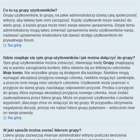
Co to są grupy użytkowników?
Grupy użytkowników, to grupy, na jakie administratorzy dzielą całą społeczność
witryny, aby łatwiej było nimi zarządzać. Każdy użytkownik może należeć do
wielu grup, a każda grupa może mieć swoje własne uprawnienia. Dzięki temu
administratorzy mogą łatwo zmieniać uprawnienia wielu użytkowników naraz,
nadawać uprawnienia moderatora lub dawać dostęp użytkownikom do
prywatnego forum.
Na górę
Gdzie znajduje się spis grup użytkowników i jak można dołączyć do grupy?
Spis grup użytkowników można zobaczyć, otwierając kartę
Grupy
znajdującą
się w panelu zarządzania kontem, który otwiera się po kliknięciu odnośnika
Moje konto
. Nie wszystkie grupy są dostępne dla każdego. Niektóre mogą
wymagać akceptacji przyjęcia nowego członka, niektóre mogą być zamknięte,
a jeszcze inne mogą mieć ukrytych członków. Użytkownik może poprosić o
przyjęcie do danej grupy, naciskając odpowiedni przycisk. Prośba o przyjęcie
do grupy, która wymaga akceptacji przyjęcia nowego członka, musi zostać
zaakceptowana przez lidera grupy. Może on poprosić użytkownika o podanie
wyjaśnień, dlaczego chce on dołączyć do tej grupy. W przypadku otrzymania
negatywnej decyzji, proszę nie nękać lidera grupy pytaniami – widocznie miał
on swoje powody.
Na górę
W jaki sposób można zostać liderem grupy?
Lidera grupy zazwyczaj mianuje administrator witryny podczas tworzenia