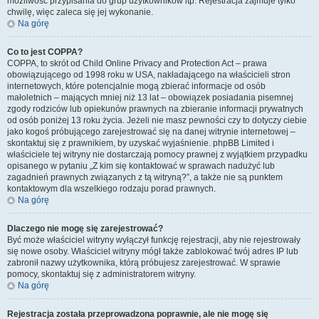
możliwość przypisania do grup użytkowników itp. Rejestracja zajmuje tylko
chwilę, więc zaleca się jej wykonanie.
Na górę
Co to jest COPPA?
COPPA, to skrót od Child Online Privacy and Protection Act – prawa
obowiązującego od 1998 roku w USA, nakładającego na właścicieli stron
internetowych, które potencjalnie mogą zbierać informacje od osób
małoletnich – mających mniej niż 13 lat – obowiązek posiadania pisemnej
zgody rodziców lub opiekunów prawnych na zbieranie informacji prywatnych
od osób poniżej 13 roku życia. Jeżeli nie masz pewności czy to dotyczy ciebie
jako kogoś próbującego zarejestrować się na danej witrynie internetowej –
skontaktuj się z prawnikiem, by uzyskać wyjaśnienie. phpBB Limited i
właściciele tej witryny nie dostarczają pomocy prawnej z wyjątkiem przypadku
opisanego w pytaniu „Z kim się kontaktować w sprawach nadużyć lub
zagadnień prawnych związanych z tą witryną?”, a także nie są punktem
kontaktowym dla wszelkiego rodzaju porad prawnych.
Na górę
Dlaczego nie mogę się zarejestrować?
Być może właściciel witryny wyłączył funkcję rejestracji, aby nie rejestrowały
się nowe osoby. Właściciel witryny mógł także zablokować twój adres IP lub
zabronił nazwy użytkownika, którą próbujesz zarejestrować. W sprawie
pomocy, skontaktuj się z administratorem witryny.
Na górę
Rejestracja została przeprowadzona poprawnie, ale nie mogę się