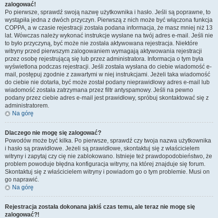
zalogować!
Po pierwsze, sprawdź swoją nazwę użytkownika i hasło. Jeśli są poprawne, to
wystąpiła jedna z dwóch przyczyn. Pierwszą z nich może być włączona funkcja
COPPA, a w czasie rejestracji została podana informacja, że masz mniej niż 13
lat. Wówczas należy wykonać instrukcje wysłane na twój adres e-mail. Jeśli nie
to było przyczyną, być może nie została aktywowana rejestracja. Niektóre
witryny przed pierwszym zalogowaniem wymagają aktywowania rejestracji
przez osobę rejestrującą się lub przez administratora. Informacja o tym była
wyświetlona podczas rejestracji. Jeśli została wysłana do ciebie wiadomość e-
mail, postępuj zgodnie z zawartymi w niej instrukcjami. Jeżeli taka wiadomość
do ciebie nie dotarła, być może został podany nieprawidłowy adres e-mail lub
wiadomość została zatrzymana przez filtr antyspamowy. Jeśli na pewno
podany przez ciebie adres e-mail jest prawidłowy, spróbuj skontaktować się z
administratorem.
Na górę
Dlaczego nie mogę się zalogować?
Powodów może być kilka. Po pierwsze, sprawdź czy twoja nazwa użytkownika
i hasło są prawidłowe. Jeżeli są prawidłowe, skontaktuj się z właścicielem
witryny i zapytaj czy cię nie zablokowano. Istnieje też prawdopodobieństwo, że
problem powoduje błędna konfiguracja witryny, na której znajduje się forum.
Skontaktuj się z właścicielem witryny i powiadom go o tym problemie. Musi on
go naprawić.
Na górę
Rejestracja została dokonana jakiś czas temu, ale teraz nie mogę się
zalogować?!