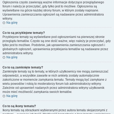
Ogłoszenia często zawierają ważne informacje dotyczące przeglądanego
forum i należy je przeczytać, gdy tylko jest to możliwe. Ogłoszenia są
wyświetlane na górze każdej strony forum, w którym zostały napisane.
Uprawnienia zamieszczania ogłoszeń są nadawane przez administratora
witryny.
Na górę
Co to są przyklejone tematy?
Przyklejone tematy są wyświetlane pod ogłoszeniami na pierwszej stronie
przeglądu tematów. Często są one dość ważne, więc należy je przeczytać, gdy
tylko jest to możliwe. Podobnie, jak uprawnienia zamieszczania ogłoszeń i
globalnych ogłoszeń, uprawnienia przyklejania tematów są nadawane przez
administratora witryny.
Na górę
Co to są zamknięte tematy?
Zamknięte tematy są to tematy, w których użytkownicy nie mogą zamieszczać
odpowiedzi, a wszystkie zawarte w nich ankiety zostały automatycznie
zakończone w momencie zamykania tematu. Tematy mogą być zamykane z
wielu powodów i robią to moderatorzy forum lub administratorzy witryny.
Zależnie od uprawnień nadanych przez administratora witryny użytkownik
może mieć możliwość zamykania swoich tematów.
Na górę
Co to są ikony tematu?
Ikony tematu są obrazkami wybieranymi przez autora tematu skojarzonymi z