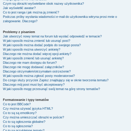
Czym są obrazki wyświetlane obok nazwy użytkownika?
Jak wyświetlić awatar?
Co to jest ranga i jak można ją zmienić?
Podczas próby wysłania wiadomości e-mail do użytkownika witryna prosi mnie o
zalogowanie. Dlaczego?
Problemy z pisaniem
Jak utworzyć nowy temat na forum lub wysłać odpowiedź w temacie?
W jaki sposób można zmienić lub usunąć post?
W jaki sposób można dodać podpis do swojego posta?
W jaki sposób można utworzyć ankietę?
Dlaczego nie można dodać więcej opcji ankiety?
W jaki sposób zmienić lub usunąć ankietę?
Dlaczego nie mam dostępu do forum?
Dlaczego nie mogę dodawać załączników?
Dlaczego otrzymałem/otrzymałam ostrzeżenie?
W jaki sposób można zgłosić posty moderatorowi?
Do czego służy przycisk
Zapisz
znajdujący się w oknie tworzenia tematu?
Dlaczego mój post musi być akceptowany?
W jaki sposób mogę przesunąć swój temat na górę strony tematów?
Formatowanie i typy tematów
Co to jest BBCode?
Czy można używać języka HTML?
Co to są są emotikony?
Czy można umieszczać obrazki w poście?
Co to są ogłoszenia globalne?
Co to są ogłoszenia?
Co to są przyklejone tematy?