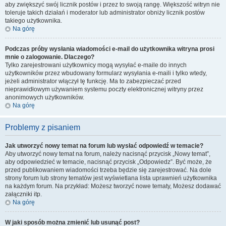
aby zwiększyć swój licznik postów i przez to swoją rangę. Większość witryn nie
toleruje takich działań i moderator lub administrator obniży licznik postów
takiego użytkownika.
Na górę
Podczas próby wysłania wiadomości e-mail do użytkownika witryna prosi
mnie o zalogowanie. Dlaczego?
Tylko zarejestrowani użytkownicy mogą wysyłać e-maile do innych
użytkowników przez wbudowany formularz wysyłania e-maili i tylko wtedy,
jeżeli administrator włączył tę funkcję. Ma to zabezpieczać przed
nieprawidłowym używaniem systemu poczty elektronicznej witryny przez
anonimowych użytkowników.
Na górę
Problemy z pisaniem
Jak utworzyć nowy temat na forum lub wysłać odpowiedź w temacie?
Aby utworzyć nowy temat na forum, należy nacisnąć przycisk „Nowy temat”,
aby odpowiedzieć w temacie, nacisnąć przycisk „Odpowiedz”. Być może, że
przed publikowaniem wiadomości trzeba będzie się zarejestrować. Na dole
strony forum lub strony tematów jest wyświetlana lista uprawnień użytkownika
na każdym forum. Na przykład: Możesz tworzyć nowe tematy, Możesz dodawać
załączniki itp.
Na górę
W jaki sposób można zmienić lub usunąć post?