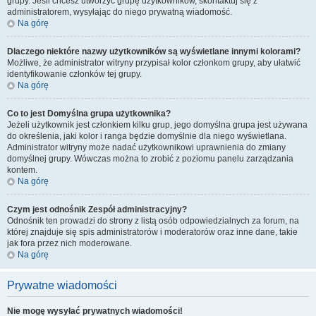
grupy. Jeśli chcesz utworzyć grupę użytkowników, skontaktuj się z
administratorem, wysyłając do niego prywatną wiadomość.
Na górę
Dlaczego niektóre nazwy użytkowników są wyświetlane innymi kolorami?
Możliwe, że administrator witryny przypisał kolor członkom grupy, aby ułatwić
identyfikowanie członków tej grupy.
Na górę
Co to jest
Domyślna grupa użytkownika
?
Jeżeli użytkownik jest członkiem kilku grup, jego domyślna grupa jest używana
do określenia, jaki kolor i ranga będzie domyślnie dla niego wyświetlana.
Administrator witryny może nadać użytkownikowi uprawnienia do zmiany
domyślnej grupy. Wówczas można to zrobić z poziomu panelu zarządzania
kontem.
Na górę
Czym jest odnośnik
Zespół administracyjny
?
Odnośnik ten prowadzi do strony z listą osób odpowiedzialnych za forum, na
której znajduje się spis administratorów i moderatorów oraz inne dane, takie
jak fora przez nich moderowane.
Na górę
Prywatne wiadomości
Nie mogę wysyłać prywatnych wiadomości!