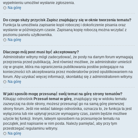
wypełnieniu umożliwi wysłanie zgłoszenia.
Na górę
Do czego służy przycisk
Zapisz
znajdujący się w oknie tworzenia tematu?
Funkcja ta umożliwia zapisanie kopii roboczej i dokończenie pisania oraz
wysłanie w późniejszym czasie. Zapisaną kopię roboczą można wczytać z
poziomu panelu użytkownika.
Na górę
Dlaczego mój post musi być akceptowany?
Administrator witryny mógł zadecydować, że posty na danym forum wymagają
przejrzenia przed publikacją. Jest również możliwe, że administrator umieścił
cię w grupie, która ma ograniczenia publikowania postów polegające na
konieczności ich akceptowania przez moderatorów przed opublikowaniem na
forum. Aby uzyskać więcej informacji, skontaktuj się z administratorem witryny.
Na górę
W jaki sposób mogę przesunąć swój temat na górę strony tematów?
Klikając odnośnik
Przesuń temat w górę
, znajdujący się w widoku tematu
zazwyczaj na dole strony, możesz przesunąć go na samą górę pierwszej
strony forum. Jeśli nie widać takiego odnośnika, oznacza to, że funkcja ta jest
wyłączona lub nie upłynął jeszcze wymagany czas, zanim będzie możliwe
użycie tej funkcji. Innym, łatwym sposobem na przesunięcie tematu na
początek, jest napisanie w nim posta. Należy pamiętać, aby przy tym
przestrzegać regulaminu witryny.
Na górę