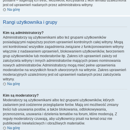
postami – sugerują ich treść. Możliwość korzystania z ikon tematu uzależniona
jest od uprawnień nadanych przez administratora witryny.
Na górę
Rangi użytkownika i grupy
Kim są administratorzy?
Administratorzy są użytkownikami albo też grupami użytkowników
posiadającymi najwyższy poziom uprawnień kontrolnych całej witryny. Mogą
oni kontrolować wszystkie zagadnienia związane z funkcjonowaniem witryny
włącznie z nadawaniem uprawnień, blokowaniem użytkowników, tworzeniem
grup użytkowników lub moderatorów itp. Zakres ich uprawnień zależy od
założyciela witryny i innych administratorów mających prawo nominowania
nowych administratorów. Administratorzy mogą mieć pełne uprawnienia
moderatorów na wszystkich forach utworzonych na witrynie. Zakres uprawnień
moderacyjnych uzależniony jest od uprawnień nadanych przez założyciela
witryny.
Na górę
Kim są moderatorzy?
Moderatorzy są użytkownikami albo też grupami użytkowników, których
zadaniem jest codzienne przeglądanie forów. Mają oni możliwość zmiany
treści lub usuwania postów, a także blokowania, odblokowywania,
przenoszenia, usuwania i dzielenia tematów na forum, które moderują. Z
reguły moderatorzy czuwają, aby użytkownicy pisali na temat oraz nie
publikowali niewłaściwych i obraźliwych materiałów.
Na górę