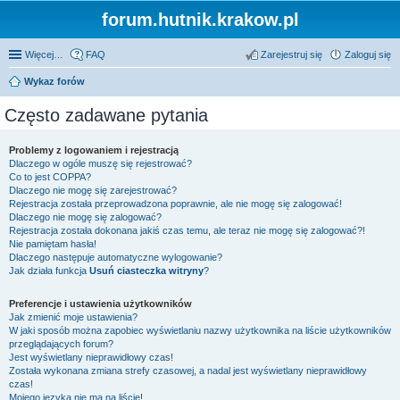
forum.hutnik.krakow.pl
Więcej…
FAQ
Zarejestruj się
Zaloguj się
Wykaz forów
Często zadawane pytania
Problemy z logowaniem i rejestracją
Dlaczego w ogóle muszę się rejestrować?
Co to jest COPPA?
Dlaczego nie mogę się zarejestrować?
Rejestracja została przeprowadzona poprawnie, ale nie mogę się zalogować!
Dlaczego nie mogę się zalogować?
Rejestracja została dokonana jakiś czas temu, ale teraz nie mogę się zalogować?!
Nie pamiętam hasła!
Dlaczego następuje automatyczne wylogowanie?
Jak działa funkcja
Usuń ciasteczka witryny
?
Preferencje i ustawienia użytkowników
Jak zmienić moje ustawienia?
W jaki sposób można zapobiec wyświetlaniu nazwy użytkownika na liście użytkowników
przeglądających forum?
Jest wyświetlany nieprawidłowy czas!
Została wykonana zmiana strefy czasowej, a nadal jest wyświetlany nieprawidłowy
czas!
Mojego języka nie ma na liście!