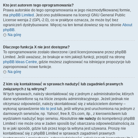
Kto jest autorem tego oprogramowania?
Prawa autorskie do tego oprogramowania w jego niezmodyfikowanej formie,
ma
phpBB Limited
. Jest ono publikowane na licencji GNU General Public
License wersja 2 (GPL-2.0), co w praktyce oznacza, że może być bez
ograniczeń dystrybuowane. Więcej na ten temat dowiesz się na stronie
About
phpBB
.
Na górę
Dlaczego funkcja X nie jest dostępna?
To oprogramowanie zostało stworzone i jest licencjonowane przez phpBB
Limited. Jeśli uważasz, że brakuje w nim jakiejś funkcji, przejdź na stronę
phpBB Ideas Centre
, gdzie możesz zagłosować na istniejące propozycje lub
zaproponować nowe funkcje.
Na górę
Z kim się kontaktować w sprawach nadużyć lub zagadnień prawnych
związanych z tą witryną?
W tych sprawach, należy skontaktować się z jednym z administratorów, których
dane wyświetlone są na liście zespołu administracyjnego. Jeżeli jednak nie
otrzymasz odpowiedzi, należy skontaktować się z właścicielem domeny –
wykonaj sprawdzenie
kto to jest
lub, jeśli witryna jest uruchomiona na jednym z
darmowych serwisów, np. Yahoo!, free.fr, f2s.com, itp., z kierownictwem lub
wydziałem nadużyć tego serwisu. Absolutnie
nie należy
do kompetencji phpBB
Limited i nie może ona w żaden sposób być obarczana odpowiedzialnością za
to w jaki sposób, gdzie lub przez kogo ta witryna jest używana. Proszę nie
kontaktować się z phpBB Limited w sprawach zagadnień prawnych