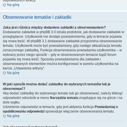
odpowiednich funkcji.
Na górę
Obserwowanie tematów i zakładki
Jaka jest różnica między dodaniem zakładki a obserwowaniem?
Dodawanie zakładek w phpBB 3.0 działa podobnie, jak dodawanie zakładek w
przeglądarce. Użytkownik nie dostaje powiadomienia, gdy w temacie pojawia
się nowa treść. W phpBB 3.1 dodawanie zakładek przypomina obserwowanie
tematu. Użytkownik może być powiadamiany, gdy nastąpi aktualizacja tematu
oznaczonego zakładką. Funkcja obserwowania powiadamia użytkownika – w
wybrany przez niego sposób – gdy w obserwowanym temacie bądź forum
pojawiła się nowa treść. Sposoby powiadamiania dla zakładek i
obserwowanych elementów można konfigurować w panelu użytkownika na
karcie „Ustawienia witryny”.
Na górę
W jaki sposób można dodać zakładkę do wybranych tematów lub je
obserwować?
Aby dodać zakładkę do wybranego tematu lub go obserwować, należy kliknąć
odpowiedni odnośnik w menu
Narzędzia tematu
znajdujące się na górze i na
dole wątku.
Udzielenie odpowiedzi w temacie, gdy jest aktywna funkcja
Powiadamiaj o
opublikowaniu odpowiedzi
spowoduje włączenie obserwowania tematu.
Na górę