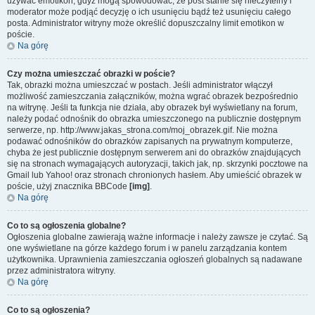
używać emotikon, gdyż mogą spowodować, że post stanie się nieczytelny i
moderator może podjąć decyzję o ich usunięciu bądź też usunięciu całego
posta. Administrator witryny może określić dopuszczalny limit emotikon w
poście.
Na górę
Czy można umieszczać obrazki w poście?
Tak, obrazki można umieszczać w postach. Jeśli administrator włączył
możliwość zamieszczania załączników, można wgrać obrazek bezpośrednio
na witrynę. Jeśli ta funkcja nie działa, aby obrazek był wyświetlany na forum,
należy podać odnośnik do obrazka umieszczonego na publicznie dostępnym
serwerze, np. http://www.jakas_strona.com/moj_obrazek.gif. Nie można
podawać odnośników do obrazków zapisanych na prywatnym komputerze,
chyba że jest publicznie dostępnym serwerem ani do obrazków znajdujących
się na stronach wymagających autoryzacji, takich jak, np. skrzynki pocztowe na
Gmail lub Yahoo! oraz stronach chronionych hasłem. Aby umieścić obrazek w
poście, użyj znacznika BBCode
[img]
.
Na górę
Co to są ogłoszenia globalne?
Ogłoszenia globalne zawierają ważne informacje i należy zawsze je czytać. Są
one wyświetlane na górze każdego forum i w panelu zarządzania kontem
użytkownika. Uprawnienia zamieszczania ogłoszeń globalnych są nadawane
przez administratora witryny.
Na górę
Co to są ogłoszenia?