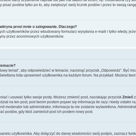
y pisać postów tylko po to, aby zwiększyć swój licznik postów i przez to swoją rangę
witryna prosi mnie o zalogowanie. Dlaczego?
ch użytkowników przez wbudowany formularz wysyłania e-maili i tylko wtedy, jeżeli
ryny przez anonimowych użytkowników.
 temacie?
„Nowy temat”, aby odpowiedzieć w temacie, nacisnąć przycisk „Odpowiedz”. Być mo
wyświetlana lista uprawnień użytkownika na każdym forum. Na przykład: Możesz two
niać i usuwać tylko swoje posty. Możesz zmienić post, naciskając przycisk
Zmień
z
iał na ten post, pod twoim postem pojawi się informacja ile razy i kiedy ostatni raz
ienił moderator lub administrator, informacja ta nie zostanie wyświetlona. Administr
ać postów, gdy ktoś zamieścił pod ich postem nowy post.
panelu użytkownika. Aby dołączyć do danej wiadomości swój podpis, zaznacz funk