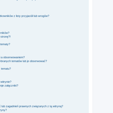
owników z listy przyjaciół lub wrogów?
yników?
stronę?!
 tematy?
ki a obserwowaniem?
ybranych tematów lub je obserwować?
, tematu?
 witrynie?
je załączniki?
 lub zagadnień prawnych związanych z tą witryną?
tryny?