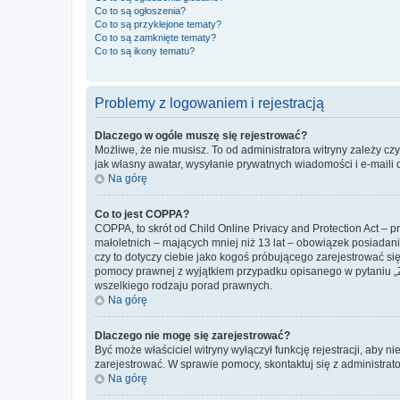
Co to są ogłoszenia?
Co to są przyklejone tematy?
Co to są zamknięte tematy?
Co to są ikony tematu?
Problemy z logowaniem i rejestracją
Dlaczego w ogóle muszę się rejestrować?
Możliwe, że nie musisz. To od administratora witryny zależy cz
jak własny awatar, wysyłanie prywatnych wiadomości i e-maili 
Na górę
Co to jest COPPA?
COPPA, to skrót od Child Online Privacy and Protection Act – 
małoletnich – mających mniej niż 13 lat – obowiązek posiadan
czy to dotyczy ciebie jako kogoś próbującego zarejestrować się 
pomocy prawnej z wyjątkiem przypadku opisanego w pytaniu „Z
wszelkiego rodzaju porad prawnych.
Na górę
Dlaczego nie mogę się zarejestrować?
Być może właściciel witryny wyłączył funkcję rejestracji, aby n
zarejestrować. W sprawie pomocy, skontaktuj się z administrato
Na górę