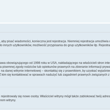
y, aby pisać wiadomości, konieczna jest rejestracja. Niemniej rejestracja umożliwia
do innych użytkowników, możliwość przypisania do grup użytkowników itp. Rejestracj
prawa obowiązującego od 1998 roku w USA, nakładającego na właścicieli stron int
ia pisemnej zgody rodziców lub opiekunów prawnych na zbieranie informacji prywa
na danej witrynie internetowej – skontaktuj się z prawnikiem, by uzyskać wyjaśnieni
 kim się kontaktować w sprawach nadużyć lub zagadnień prawnych związanych z t
ie rejestrowały się nowe osoby. Właściciel witryny mógł także zablokować twój adre
rem witryny.