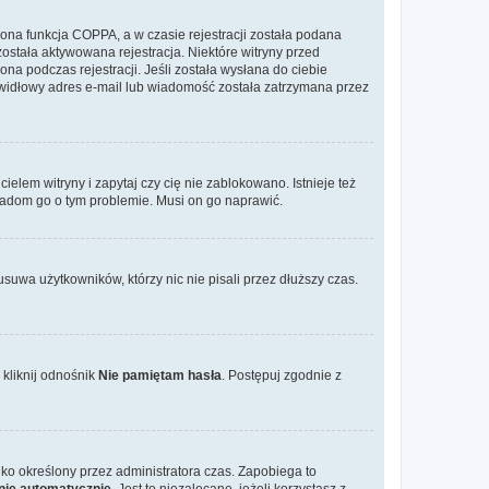
ona funkcja COPPA, a w czasie rejestracji została podana
została aktywowana rejestracja. Niektóre witryny przed
na podczas rejestracji. Jeśli została wysłana do ciebie
rawidłowy adres e-mail lub wiadomość została zatrzymana przez
elem witryny i zapytaj czy cię nie zablokowano. Istnieje też
wiadom go o tym problemie. Musi on go naprawić.
suwa użytkowników, którzy nic nie pisali przez dłuższy czas.
kliknij odnośnik
Nie pamiętam hasła
. Postępuj zgodnie z
tylko określony przez administratora czas. Zapobiega to
nie automatycznie
. Jest to niezalecane, jeżeli korzystasz z