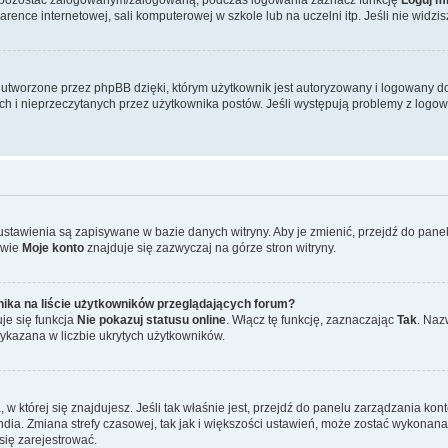
ence internetowej, sali komputerowej w szkole lub na uczelni itp. Jeśli nie widzisz t
tworzone przez phpBB dzięki, którym użytkownik jest autoryzowany i logowany do w
ych i nieprzeczytanych przez użytkownika postów. Jeśli występują problemy z lo
 ustawienia są zapisywane w bazie danych witryny. Aby je zmienić, przejdź do p
zwie
Moje konto
znajduje się zazwyczaj na górze stron witryny.
ika na liście użytkowników przeglądających forum?
je się funkcja
Nie pokazuj statusu online
. Włącz tę funkcję, zaznaczając
Tak
. Naz
wykazana w liczbie ukrytych użytkowników.
ta, w której się znajdujesz. Jeśli tak właśnie jest, przejdź do panelu zarządzania k
dia. Zmiana strefy czasowej, tak jak i większości ustawień, może zostać wykonana 
się zarejestrować.