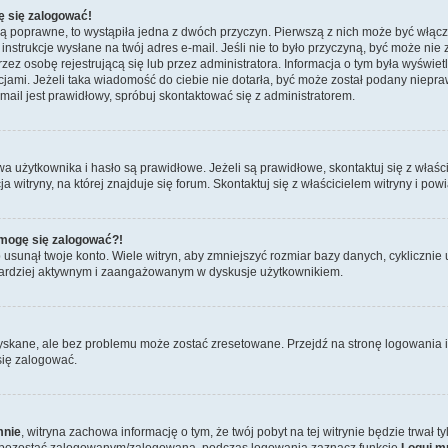
ę się zalogować!
są poprawne, to wystąpiła jedna z dwóch przyczyn. Pierwszą z nich może być włącz
nstrukcje wysłane na twój adres e-mail. Jeśli nie to było przyczyną, być może nie 
 osobę rejestrującą się lub przez administratora. Informacja o tym była wyświetlo
kcjami. Jeżeli taka wiadomość do ciebie nie dotarła, być może został podany niep
mail jest prawidłowy, spróbuj skontaktować się z administratorem.
żytkownika i hasło są prawidłowe. Jeżeli są prawidłowe, skontaktuj się z właścici
itryny, na której znajduje się forum. Skontaktuj się z właścicielem witryny i po
e mogę się zalogować?!
sunął twoje konto. Wiele witryn, aby zmniejszyć rozmiar bazy danych, cyklicznie u
dź bardziej aktywnym i zaangażowanym w dyskusje użytkownikiem.
skane, ale bez problemu może zostać zresetowane. Przejdź na stronę logowania i 
się zalogować.
mnie
, witryna zachowa informację o tym, że twój pobyt na tej witrynie będzie trwał 
y pozostać zalogowanym/zalogowaną, podczas logowania zaznacz funkcję
Loguj m