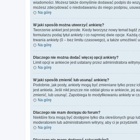
wiadomości. Możesz także domyślnie dodawać podpis do wszyst
możesz zdecydować o niedodawaniu do niego podpisu, usuwaj
Na górę
W jaki sposób można utworzyć ankietę?
Tworzenie ankiet jest proste. Kiedy tworzysz nowy temat bądź 
formularzu podaj tytuł ankiety i co najmniej dwie opcje. Każ
trwania ankiety (0 – bez limitu czasowego), a także umożliwić
Na górę
Dlaczego nie można dodać więcej opcji ankiety?
Limit opcji w ankiecie jest ustalany przez administratora witryn
Na górę
W jaki sposób zmienić lub usunąć ankietę?
Podobnie, jak posty, ankiety mogą być zmieniane tylko przez 
jest ankieta. Jeśli nikt jeszcze nie oddał głosu w ankiecie, jej
zmienić, lub usunąć. Zapobiega to modyfikowaniu ankiety w cza
Na górę
Dlaczego nie mam dostępu do forum?
Niektóre fora mogą być dostępne tylko dla określonych grup lu
moderatorem lub administratorem witryny, aby ci je przydzielił.
Na górę
Dlaczego nie mogę dodawać załączników?