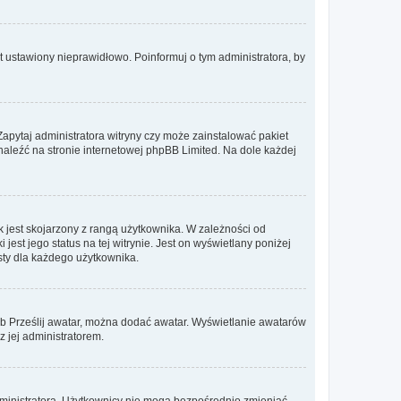
t ustawiony nieprawidłowo. Poinformuj o tym administratora, by
Zapytaj administratora witryny czy może zainstalować pakiet
znaleźć na stronie internetowej phpBB Limited. Na dole każdej
 jest skojarzony z rangą użytkownika. W zależności od
est jego status na tej witrynie. Jest on wyświetlany poniżej
sty dla każdego użytkownika.
lub Prześlij awatar, można dodać awatar. Wyświetlanie awatarów
z jej administratorem.
dministratora. Użytkownicy nie mogą bezpośrednio zmieniać