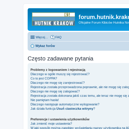
forum.hutnik.krak
Oficjalne Forum Kibiców Hutnika N
Więcej…
FAQ
Wykaz forów
Często zadawane pytania
Problemy z logowaniem i rejestracją
Dlaczego w ogóle muszę się rejestrować?
Co to jest COPPA?
Dlaczego nie mogę się zarejestrować?
Rejestracja została przeprowadzona poprawnie, ale nie mogę się zal
Dlaczego nie mogę się zalogować?
Rejestracja została dokonana jakiś czas temu, ale teraz nie mogę się
Nie pamiętam hasła!
Dlaczego następuje automatyczne wylogowanie?
Jak działa funkcja
Usuń ciasteczka witryny
?
Preferencje i ustawienia użytkowników
Jak zmienić moje ustawienia?
W jaki sposób można zapobiec wyświetlaniu nazwy użytkownika na li