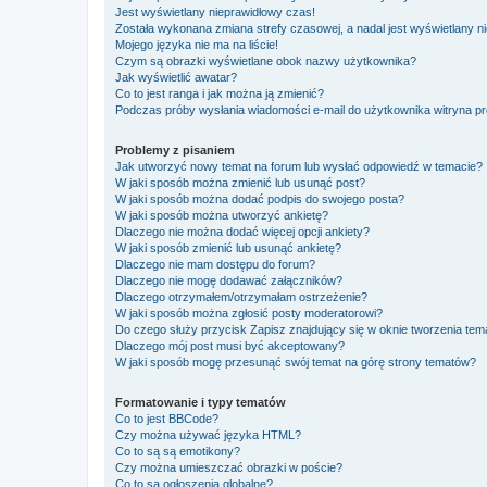
Jest wyświetlany nieprawidłowy czas!
Została wykonana zmiana strefy czasowej, a nadal jest wyświetlany n
Mojego języka nie ma na liście!
Czym są obrazki wyświetlane obok nazwy użytkownika?
Jak wyświetlić awatar?
Co to jest ranga i jak można ją zmienić?
Podczas próby wysłania wiadomości e-mail do użytkownika witryna pr
Problemy z pisaniem
Jak utworzyć nowy temat na forum lub wysłać odpowiedź w temacie?
W jaki sposób można zmienić lub usunąć post?
W jaki sposób można dodać podpis do swojego posta?
W jaki sposób można utworzyć ankietę?
Dlaczego nie można dodać więcej opcji ankiety?
W jaki sposób zmienić lub usunąć ankietę?
Dlaczego nie mam dostępu do forum?
Dlaczego nie mogę dodawać załączników?
Dlaczego otrzymałem/otrzymałam ostrzeżenie?
W jaki sposób można zgłosić posty moderatorowi?
Do czego służy przycisk
Zapisz
znajdujący się w oknie tworzenia tem
Dlaczego mój post musi być akceptowany?
W jaki sposób mogę przesunąć swój temat na górę strony tematów?
Formatowanie i typy tematów
Co to jest BBCode?
Czy można używać języka HTML?
Co to są są emotikony?
Czy można umieszczać obrazki w poście?
Co to są ogłoszenia globalne?