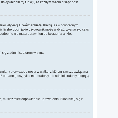
aktywnieniu tej funkcji, za każdym razem pisząc post,
dzieć etykietę
Utwórz ankietę
. Kliknij ją i w otworzonym
ić liczbę opcji, jakie użytkownik może wybrać, wyznaczyć czas
dopodobnie nie masz uprawnień do tworzenia ankiet.
j się z administratorem witryny.
ać zmiany pierwszego posta w wątku, z którym zawsze związana
 już oddane głosy, tylko moderatorzy lub administratorzy mogą ją
je, musisz mieć odpowiednie uprawnienia. Skontaktuj się z