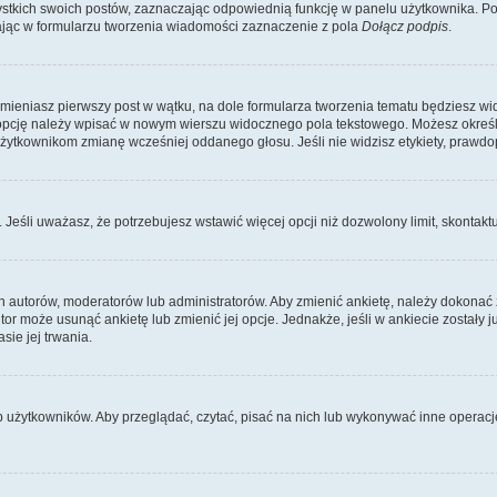
kich swoich postów, zaznaczając odpowiednią funkcję w panelu użytkownika. Po u
ąc w formularzu tworzenia wiadomości zaznaczenie z pola
Dołącz podpis
.
zmieniasz pierwszy post w wątku, na dole formularza tworzenia tematu będziesz wi
dą opcję należy wpisać w nowym wierszu widocznego pola tekstowego. Możesz określ
 użytkownikom zmianę wcześniej oddanego głosu. Jeśli nie widzisz etykiety, praw
y. Jeśli uważasz, że potrzebujesz wstawić więcej opcji niż dozwolony limit, skontaktu
ich autorów, moderatorów lub administratorów. Aby zmienić ankietę, należy dokon
 autor może usunąć ankietę lub zmienić jej opcje. Jednakże, jeśli w ankiecie zostały
sie jej trwania.
b użytkowników. Aby przeglądać, czytać, pisać na nich lub wykonywać inne operac