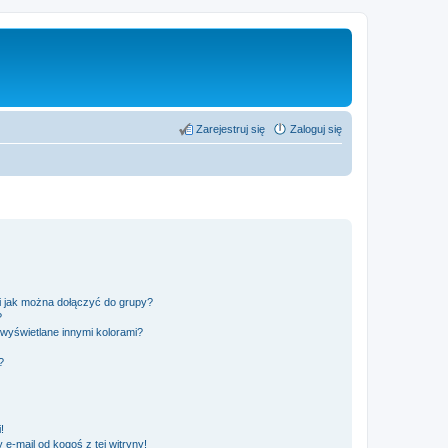
Zarejestruj się
Zaloguj się
 i jak można dołączyć do grupy?
?
wyświetlane innymi kolorami?
?
!
e-mail od kogoś z tej witryny!