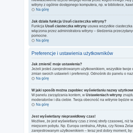
witryny z ogólnie dostępnego komputera, np. w bibliotece, kawiar
Na górę
Jak działa funkcja
Usuń ciasteczka witryny
?
Funkcja
Usuń ciasteczka witryny
usuwa wszystkie ciasteczka u
włączona przez administratora witryny – śledzenia przeczytan
pomocne.
Na górę
Preferencje i ustawienia użytkowników
Jak zmienić moje ustawienia?
Jeżeli jesteś zarejestrowanym użytkownikiem, wszystkie twoje
zmian swoich ustawień i preferencji. Odnośnik do panelu o na
Na górę
W jaki sposób można zapobiec wyświetlaniu nazwy użytkown
W panelu zarządzania kontem, w
Ustawieniach witryny
znajdu
moderatorów i dla ciebie. Twoja obecność na witrynie będzie 
Na górę
Jest wyświetlany nieprawidłowy czas!
Możliwe, że jest wyświetlany czas z innej strefy czasowej, niż 
miejscem pobytu. Np. Europa centralna, Afryka, czy Nowa Zelan
zarejestrowanym użytkownikiem – teraz jest dobry moment, by 