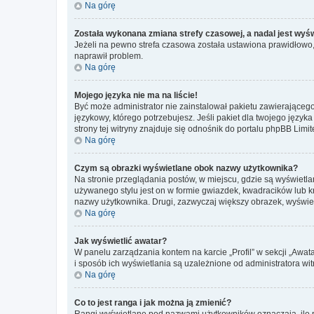
Na górę
Została wykonana zmiana strefy czasowej, a nadal jest wyś
Jeżeli na pewno strefa czasowa została ustawiona prawidłowo, 
naprawił problem.
Na górę
Mojego języka nie ma na liście!
Być może administrator nie zainstalował pakietu zawierającego
językowy, którego potrzebujesz. Jeśli pakiet dla twojego język
strony tej witryny znajduje się odnośnik do portalu phpBB Limit
Na górę
Czym są obrazki wyświetlane obok nazwy użytkownika?
Na stronie przeglądania postów, w miejscu, gdzie są wyświetl
używanego stylu jest on w formie gwiazdek, kwadracików lub kro
nazwy użytkownika. Drugi, zazwyczaj większy obrazek, wyświet
Na górę
Jak wyświetlić awatar?
W panelu zarządzania kontem na karcie „Profil” w sekcji „Awat
i sposób ich wyświetlania są uzależnione od administratora wit
Na górę
Co to jest ranga i jak można ją zmienić?
Rangi wyświetlane pod nazwami użytkowników oznaczają, ile po