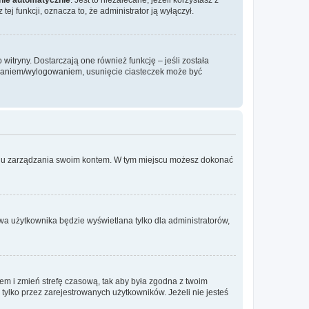
ej funkcji, oznacza to, że administrator ją wyłączył.
itryny. Dostarczają one również funkcję – jeśli została
gowaniem/wylogowaniem, usunięcie ciasteczek może być
anelu zarządzania swoim kontem. W tym miejscu możesz dokonać
wa użytkownika będzie wyświetlana tylko dla administratorów,
ontem i zmień strefę czasową, tak aby była zgodna z twoim
tylko przez zarejestrowanych użytkowników. Jeżeli nie jesteś