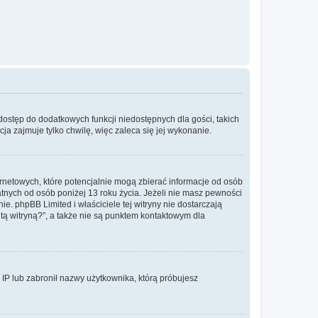
 dostęp do dodatkowych funkcji niedostępnych dla gości, takich
a zajmuje tylko chwilę, więc zaleca się jej wykonanie.
ernetowych, które potencjalnie mogą zbierać informacje od osób
tnych od osób poniżej 13 roku życia. Jeżeli nie masz pewności
e. phpBB Limited i właściciele tej witryny nie dostarczają
ą witryną?”, a także nie są punktem kontaktowym dla
s IP lub zabronił nazwy użytkownika, którą próbujesz