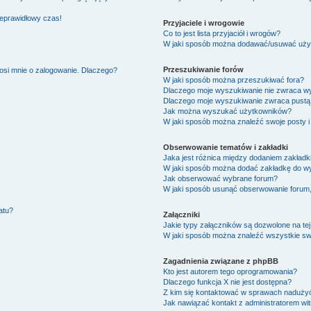
ieprawidłowy czas!
Przyjaciele i wrogowie
Co to jest lista przyjaciół i wrogów?
W jaki sposób można dodawać/usuwać użytk
Przeszukiwanie forów
osi mnie o zalogowanie. Dlaczego?
W jaki sposób można przeszukiwać fora?
Dlaczego moje wyszukiwanie nie zwraca w
Dlaczego moje wyszukiwanie zwraca pustą 
Jak można wyszukać użytkowników?
W jaki sposób można znaleźć swoje posty i
Obserwowanie tematów i zakładki
Jaka jest różnica między dodaniem zakład
W jaki sposób można dodać zakładkę do w
Jak obserwować wybrane forum?
W jaki sposób usunąć obserwowanie forum
atu?
Załączniki
Jakie typy załączników są dozwolone na tej
W jaki sposób można znaleźć wszystkie swo
Zagadnienia związane z phpBB
Kto jest autorem tego oprogramowania?
Dlaczego funkcja X nie jest dostępna?
Z kim się kontaktować w sprawach nadużyć
Jak nawiązać kontakt z administratorem wi