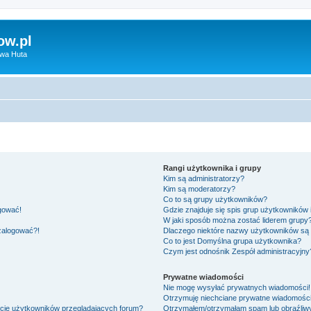
ow.pl
owa Huta
Rangi użytkownika i grupy
Kim są administratorzy?
Kim są moderatorzy?
Co to są grupy użytkowników?
ogować!
Gdzie znajduje się spis grup użytkowników
W jaki sposób można zostać liderem grupy
 zalogować?!
Dlaczego niektóre nazwy użytkowników są 
Co to jest
Domyślna grupa użytkownika
?
Czym jest odnośnik
Zespół administracyjny
Prywatne wiadomości
Nie mogę wysyłać prywatnych wiadomości!
Otrzymuję niechciane prywatne wiadomości
ście użytkowników przeglądających forum?
Otrzymałem/otrzymałam spam lub obraźliwy 