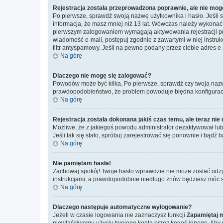
Rejestracja została przeprowadzona poprawnie, ale nie mog
Po pierwsze, sprawdź swoją nazwę użytkownika i hasło. Jeśli 
informacja, że masz mniej niż 13 lat. Wówczas należy wykonać i
pierwszym zalogowaniem wymagają aktywowania rejestracji przez
wiadomość e-mail, postępuj zgodnie z zawartymi w niej instru
filtr antyspamowy. Jeśli na pewno podany przez ciebie adres e-
Na górę
Dlaczego nie mogę się zalogować?
Powodów może być kilka. Po pierwsze, sprawdź czy twoja nazwa u
prawdopodobieństwo, że problem powoduje błędna konfiguracja w
Na górę
Rejestracja została dokonana jakiś czas temu, ale teraz ni
Możliwe, że z jakiegoś powodu administrator dezaktywował lub u
Jeśli tak się stało, spróbuj zarejestrować się ponownie i bą
Na górę
Nie pamiętam hasła!
Zachowaj spokój! Twoje hasło wprawdzie nie może zostać odzy
instrukcjami, a prawdopodobnie niedługo znów będziesz móc 
Na górę
Dlaczego następuje automatyczne wylogowanie?
Jeżeli w czasie logowania nie zaznaczysz funkcji
Zapamiętaj 
niewłaściwemu użyciu twojego konta przez kogoś innego. Ab