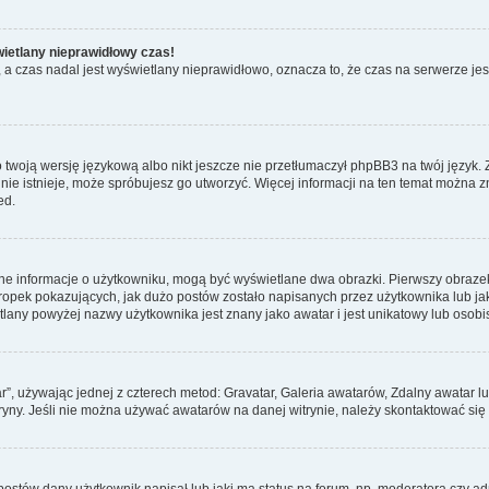
wietlany nieprawidłowy czas!
a czas nadal jest wyświetlany nieprawidłowo, oznacza to, że czas na serwerze jes
 twoją wersję językową albo nikt jeszcze nie przetłumaczył phpBB3 na twój język. 
a nie istnieje, może spróbujesz go utworzyć. Więcej informacji na ten temat można 
ed.
ane informacje o użytkowniku, mogą być wyświetlane dwa obrazki. Pierwszy obrazek
pek pokazujących, jak dużo postów zostało napisanych przez użytkownika lub jaki j
lany powyżej nazwy użytkownika jest znany jako awatar i jest unikatowy lub osobi
ar”, używając jednej z czterech metod: Gravatar, Galeria awatarów, Zdalny awatar 
ryny. Jeśli nie można używać awatarów na danej witrynie, należy skontaktować się 
stów dany użytkownik napisał lub jaki ma status na forum, np. moderatora czy a