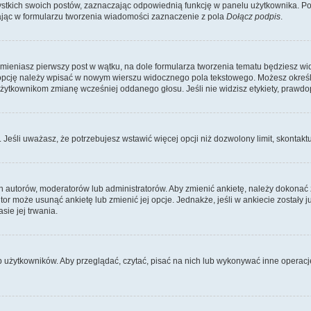
kich swoich postów, zaznaczając odpowiednią funkcję w panelu użytkownika. Po u
ąc w formularzu tworzenia wiadomości zaznaczenie z pola
Dołącz podpis
.
zmieniasz pierwszy post w wątku, na dole formularza tworzenia tematu będziesz wi
dą opcję należy wpisać w nowym wierszu widocznego pola tekstowego. Możesz określ
 użytkownikom zmianę wcześniej oddanego głosu. Jeśli nie widzisz etykiety, praw
y. Jeśli uważasz, że potrzebujesz wstawić więcej opcji niż dozwolony limit, skontaktu
ich autorów, moderatorów lub administratorów. Aby zmienić ankietę, należy dokon
 autor może usunąć ankietę lub zmienić jej opcje. Jednakże, jeśli w ankiecie zostały
sie jej trwania.
b użytkowników. Aby przeglądać, czytać, pisać na nich lub wykonywać inne operac