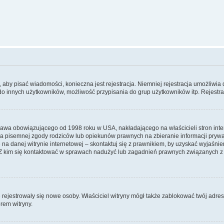
y, aby pisać wiadomości, konieczna jest rejestracja. Niemniej rejestracja umożliwia
do innych użytkowników, możliwość przypisania do grup użytkowników itp. Rejestracj
prawa obowiązującego od 1998 roku w USA, nakładającego na właścicieli stron int
ia pisemnej zgody rodziców lub opiekunów prawnych na zbieranie informacji prywa
na danej witrynie internetowej – skontaktuj się z prawnikiem, by uzyskać wyjaśnieni
 kim się kontaktować w sprawach nadużyć lub zagadnień prawnych związanych z t
ie rejestrowały się nowe osoby. Właściciel witryny mógł także zablokować twój adre
rem witryny.