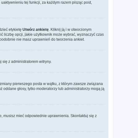
aktywnieniu tej funkcji, za każdym razem pisząc post,
dzieć etykietę
Utwórz ankietę
. Kliknij ją i w otworzonym
ić liczbę opcji, jakie użytkownik może wybrać, wyznaczyć czas
dopodobnie nie masz uprawnień do tworzenia ankiet.
j się z administratorem witryny.
ać zmiany pierwszego posta w wątku, z którym zawsze związana
 już oddane głosy, tylko moderatorzy lub administratorzy mogą ją
je, musisz mieć odpowiednie uprawnienia. Skontaktuj się z