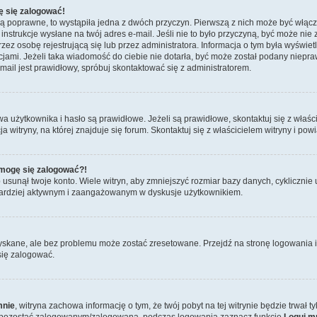
ę się zalogować!
są poprawne, to wystąpiła jedna z dwóch przyczyn. Pierwszą z nich może być włącz
nstrukcje wysłane na twój adres e-mail. Jeśli nie to było przyczyną, być może nie 
 osobę rejestrującą się lub przez administratora. Informacja o tym była wyświetlo
kcjami. Jeżeli taka wiadomość do ciebie nie dotarła, być może został podany niep
mail jest prawidłowy, spróbuj skontaktować się z administratorem.
żytkownika i hasło są prawidłowe. Jeżeli są prawidłowe, skontaktuj się z właścici
itryny, na której znajduje się forum. Skontaktuj się z właścicielem witryny i po
e mogę się zalogować?!
sunął twoje konto. Wiele witryn, aby zmniejszyć rozmiar bazy danych, cyklicznie u
dź bardziej aktywnym i zaangażowanym w dyskusje użytkownikiem.
skane, ale bez problemu może zostać zresetowane. Przejdź na stronę logowania i 
się zalogować.
mnie
, witryna zachowa informację o tym, że twój pobyt na tej witrynie będzie trwał 
y pozostać zalogowanym/zalogowaną, podczas logowania zaznacz funkcję
Loguj m