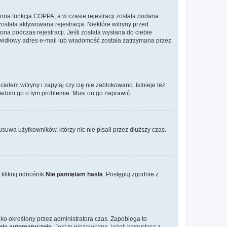
ona funkcja COPPA, a w czasie rejestracji została podana
została aktywowana rejestracja. Niektóre witryny przed
na podczas rejestracji. Jeśli została wysłana do ciebie
rawidłowy adres e-mail lub wiadomość została zatrzymana przez
elem witryny i zapytaj czy cię nie zablokowano. Istnieje też
wiadom go o tym problemie. Musi on go naprawić.
suwa użytkowników, którzy nic nie pisali przez dłuższy czas.
kliknij odnośnik
Nie pamiętam hasła
. Postępuj zgodnie z
tylko określony przez administratora czas. Zapobiega to
nie automatycznie
. Jest to niezalecane, jeżeli korzystasz z