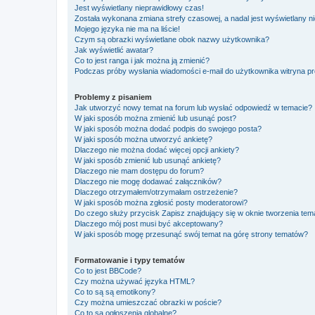
Jest wyświetlany nieprawidłowy czas!
Została wykonana zmiana strefy czasowej, a nadal jest wyświetlany n
Mojego języka nie ma na liście!
Czym są obrazki wyświetlane obok nazwy użytkownika?
Jak wyświetlić awatar?
Co to jest ranga i jak można ją zmienić?
Podczas próby wysłania wiadomości e-mail do użytkownika witryna pr
Problemy z pisaniem
Jak utworzyć nowy temat na forum lub wysłać odpowiedź w temacie?
W jaki sposób można zmienić lub usunąć post?
W jaki sposób można dodać podpis do swojego posta?
W jaki sposób można utworzyć ankietę?
Dlaczego nie można dodać więcej opcji ankiety?
W jaki sposób zmienić lub usunąć ankietę?
Dlaczego nie mam dostępu do forum?
Dlaczego nie mogę dodawać załączników?
Dlaczego otrzymałem/otrzymałam ostrzeżenie?
W jaki sposób można zgłosić posty moderatorowi?
Do czego służy przycisk
Zapisz
znajdujący się w oknie tworzenia tem
Dlaczego mój post musi być akceptowany?
W jaki sposób mogę przesunąć swój temat na górę strony tematów?
Formatowanie i typy tematów
Co to jest BBCode?
Czy można używać języka HTML?
Co to są są emotikony?
Czy można umieszczać obrazki w poście?
Co to są ogłoszenia globalne?