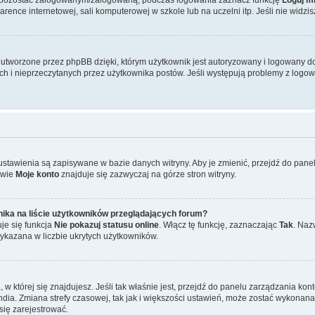
ence internetowej, sali komputerowej w szkole lub na uczelni itp. Jeśli nie widzisz t
tworzone przez phpBB dzięki, którym użytkownik jest autoryzowany i logowany do w
ych i nieprzeczytanych przez użytkownika postów. Jeśli występują problemy z lo
 ustawienia są zapisywane w bazie danych witryny. Aby je zmienić, przejdź do p
zwie
Moje konto
znajduje się zazwyczaj na górze stron witryny.
ika na liście użytkowników przeglądających forum?
je się funkcja
Nie pokazuj statusu online
. Włącz tę funkcję, zaznaczając
Tak
. Naz
wykazana w liczbie ukrytych użytkowników.
ta, w której się znajdujesz. Jeśli tak właśnie jest, przejdź do panelu zarządzania k
dia. Zmiana strefy czasowej, tak jak i większości ustawień, może zostać wykonana 
się zarejestrować.