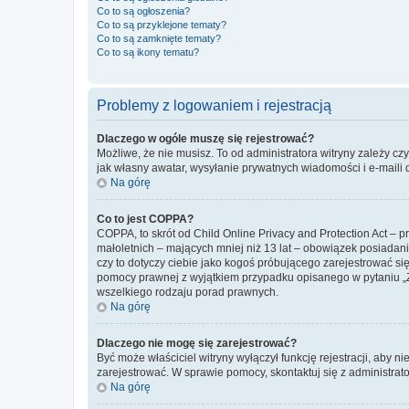
Co to są ogłoszenia?
Co to są przyklejone tematy?
Co to są zamknięte tematy?
Co to są ikony tematu?
Problemy z logowaniem i rejestracją
Dlaczego w ogóle muszę się rejestrować?
Możliwe, że nie musisz. To od administratora witryny zależy cz
jak własny awatar, wysyłanie prywatnych wiadomości i e-maili 
Na górę
Co to jest COPPA?
COPPA, to skrót od Child Online Privacy and Protection Act – 
małoletnich – mających mniej niż 13 lat – obowiązek posiadan
czy to dotyczy ciebie jako kogoś próbującego zarejestrować się 
pomocy prawnej z wyjątkiem przypadku opisanego w pytaniu „Z
wszelkiego rodzaju porad prawnych.
Na górę
Dlaczego nie mogę się zarejestrować?
Być może właściciel witryny wyłączył funkcję rejestracji, aby n
zarejestrować. W sprawie pomocy, skontaktuj się z administrato
Na górę