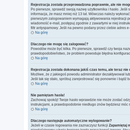
Rejestracja została przeprowadzona poprawnie, ale nie mog
Po pierwsze, sprawdź swoją nazwę użytkownika i hasło. Jeśli 
informacja, że masz mniej niż 13 lat. Wówczas należy wykonać i
pierwszym zalogowaniem wymagają aktywowania rejestracji przez
wiadomość e-mail, postępuj zgodnie z zawartymi w niej instru
filtr antyspamowy. Jeśli na pewno podany przez ciebie adres e-
Na górę
Dlaczego nie mogę się zalogować?
Powodów może być kilka. Po pierwsze, sprawdź czy twoja nazwa u
prawdopodobieństwo, że problem powoduje błędna konfiguracja w
Na górę
Rejestracja została dokonana jakiś czas temu, ale teraz ni
Możliwe, że z jakiegoś powodu administrator dezaktywował lub u
Jeśli tak się stało, spróbuj zarejestrować się ponownie i bą
Na górę
Nie pamiętam hasła!
Zachowaj spokój! Twoje hasło wprawdzie nie może zostać odzy
instrukcjami, a prawdopodobnie niedługo znów będziesz móc 
Na górę
Dlaczego następuje automatyczne wylogowanie?
Jeżeli w czasie logowania nie zaznaczysz funkcji
Zapamiętaj 
niewłaściwemu użyciu twojego konta przez kogoś innego. Ab