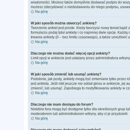
wiadomości. Możesz także domyślnie dodawać podpis do wszyst
możesz zdecydować o niedodawaniu do niego podpisu, usuwaj
Na górę
W jaki sposób można utworzyć ankietę?
Tworzenie ankiet jest proste. Kiedy tworzysz nowy temat bądź 
formularzu podaj tytuł ankiety i co najmniej dwie opcje. Każ
trwania ankiety (0 – bez limitu czasowego), a także umożliwić
Na górę
Dlaczego nie można dodać więcej opcji ankiety?
Limit opcji w ankiecie jest ustalany przez administratora witryn
Na górę
W jaki sposób zmienić lub usunąć ankietę?
Podobnie, jak posty, ankiety mogą być zmieniane tylko przez 
jest ankieta. Jeśli nikt jeszcze nie oddał głosu w ankiecie, jej
zmienić, lub usunąć. Zapobiega to modyfikowaniu ankiety w cza
Na górę
Dlaczego nie mam dostępu do forum?
Niektóre fora mogą być dostępne tylko dla określonych grup lu
moderatorem lub administratorem witryny, aby ci je przydzielił.
Na górę
Dlaczego nie mogę dodawać załączników?