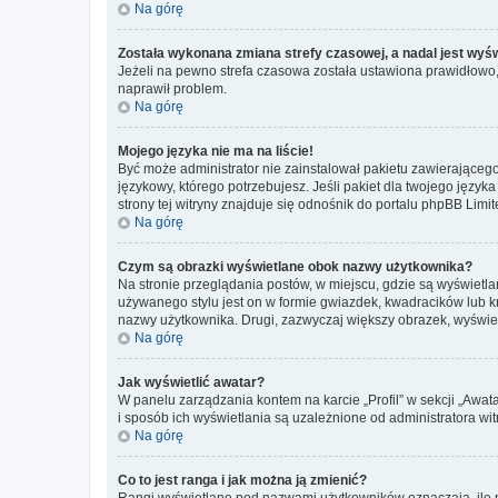
Na górę
Została wykonana zmiana strefy czasowej, a nadal jest wyś
Jeżeli na pewno strefa czasowa została ustawiona prawidłowo, 
naprawił problem.
Na górę
Mojego języka nie ma na liście!
Być może administrator nie zainstalował pakietu zawierającego
językowy, którego potrzebujesz. Jeśli pakiet dla twojego język
strony tej witryny znajduje się odnośnik do portalu phpBB Limit
Na górę
Czym są obrazki wyświetlane obok nazwy użytkownika?
Na stronie przeglądania postów, w miejscu, gdzie są wyświetl
używanego stylu jest on w formie gwiazdek, kwadracików lub kro
nazwy użytkownika. Drugi, zazwyczaj większy obrazek, wyświet
Na górę
Jak wyświetlić awatar?
W panelu zarządzania kontem na karcie „Profil” w sekcji „Awat
i sposób ich wyświetlania są uzależnione od administratora wit
Na górę
Co to jest ranga i jak można ją zmienić?
Rangi wyświetlane pod nazwami użytkowników oznaczają, ile po