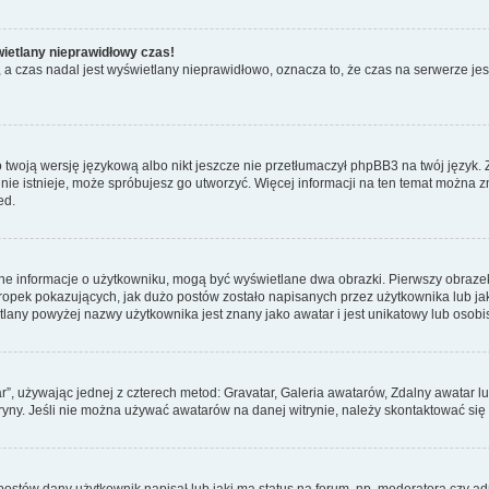
wietlany nieprawidłowy czas!
a czas nadal jest wyświetlany nieprawidłowo, oznacza to, że czas na serwerze jes
 twoją wersję językową albo nikt jeszcze nie przetłumaczył phpBB3 na twój język. 
a nie istnieje, może spróbujesz go utworzyć. Więcej informacji na ten temat można 
ed.
ane informacje o użytkowniku, mogą być wyświetlane dwa obrazki. Pierwszy obrazek
pek pokazujących, jak dużo postów zostało napisanych przez użytkownika lub jaki j
lany powyżej nazwy użytkownika jest znany jako awatar i jest unikatowy lub osobi
ar”, używając jednej z czterech metod: Gravatar, Galeria awatarów, Zdalny awatar 
ryny. Jeśli nie można używać awatarów na danej witrynie, należy skontaktować się 
stów dany użytkownik napisał lub jaki ma status na forum, np. moderatora czy a