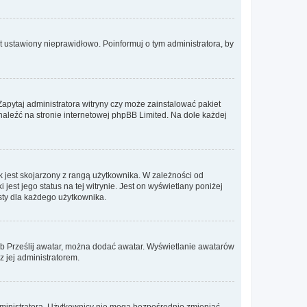
t ustawiony nieprawidłowo. Poinformuj o tym administratora, by
Zapytaj administratora witryny czy może zainstalować pakiet
znaleźć na stronie internetowej phpBB Limited. Na dole każdej
 jest skojarzony z rangą użytkownika. W zależności od
est jego status na tej witrynie. Jest on wyświetlany poniżej
sty dla każdego użytkownika.
lub Prześlij awatar, można dodać awatar. Wyświetlanie awatarów
z jej administratorem.
dministratora. Użytkownicy nie mogą bezpośrednio zmieniać