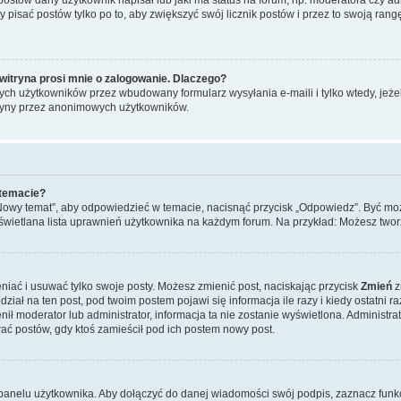
y pisać postów tylko po to, aby zwiększyć swój licznik postów i przez to swoją rangę
witryna prosi mnie o zalogowanie. Dlaczego?
ch użytkowników przez wbudowany formularz wysyłania e-maili i tylko wtedy, jeżeli
ryny przez anonimowych użytkowników.
 temacie?
„Nowy temat”, aby odpowiedzieć w temacie, nacisnąć przycisk „Odpowiedz”. Być mo
wyświetlana lista uprawnień użytkownika na każdym forum. Na przykład: Możesz two
niać i usuwać tylko swoje posty. Możesz zmienić post, naciskając przycisk
Zmień
z
iał na ten post, pod twoim postem pojawi się informacja ile razy i kiedy ostatni raz
ienił moderator lub administrator, informacja ta nie zostanie wyświetlona. Administr
ać postów, gdy ktoś zamieścił pod ich postem nowy post.
panelu użytkownika. Aby dołączyć do danej wiadomości swój podpis, zaznacz funk