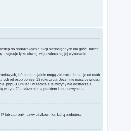
 dostęp do dodatkowych funkcji niedostępnych dla gości, takich
a zajmuje tylko chwilę, więc zaleca się jej wykonanie.
ernetowych, które potencjalnie mogą zbierać informacje od osób
tnych od osób poniżej 13 roku życia. Jeżeli nie masz pewności
e. phpBB Limited i właściciele tej witryny nie dostarczają
ą witryną?”, a także nie są punktem kontaktowym dla
s IP lub zabronił nazwy użytkownika, którą próbujesz