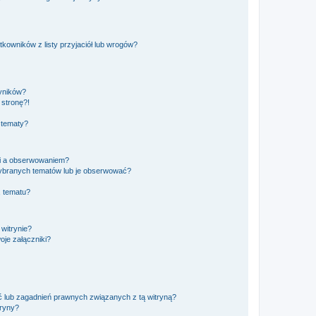
owników z listy przyjaciół lub wrogów?
yników?
stronę?!
 tematy?
ki a obserwowaniem?
ybranych tematów lub je obserwować?
, tematu?
 witrynie?
je załączniki?
 lub zagadnień prawnych związanych z tą witryną?
tryny?