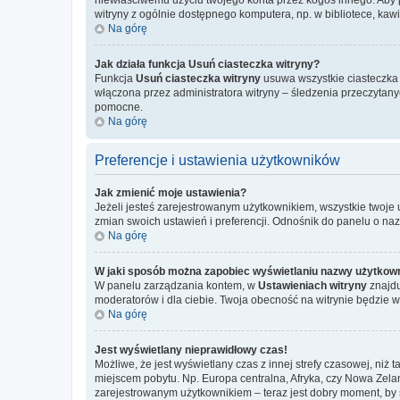
witryny z ogólnie dostępnego komputera, np. w bibliotece, kawiar
Na górę
Jak działa funkcja
Usuń ciasteczka witryny
?
Funkcja
Usuń ciasteczka witryny
usuwa wszystkie ciasteczka u
włączona przez administratora witryny – śledzenia przeczytan
pomocne.
Na górę
Preferencje i ustawienia użytkowników
Jak zmienić moje ustawienia?
Jeżeli jesteś zarejestrowanym użytkownikiem, wszystkie twoje
zmian swoich ustawień i preferencji. Odnośnik do panelu o na
Na górę
W jaki sposób można zapobiec wyświetlaniu nazwy użytkown
W panelu zarządzania kontem, w
Ustawieniach witryny
znajdu
moderatorów i dla ciebie. Twoja obecność na witrynie będzie 
Na górę
Jest wyświetlany nieprawidłowy czas!
Możliwe, że jest wyświetlany czas z innej strefy czasowej, niż 
miejscem pobytu. Np. Europa centralna, Afryka, czy Nowa Zelan
zarejestrowanym użytkownikiem – teraz jest dobry moment, by 