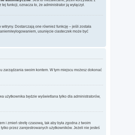
ej funkcji, oznacza to, że administrator ją wyłączył.
itryny. Dostarczają one również funkcję – jeśli została
gowaniem/wylogowaniem, usunięcie ciasteczek może być
anelu zarządzania swoim kontem. W tym miejscu możesz dokonać
wa użytkownika będzie wyświetlana tylko dla administratorów,
ontem i zmień strefę czasową, tak aby była zgodna z twoim
tylko przez zarejestrowanych użytkowników. Jeżeli nie jesteś