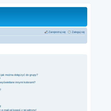
Zarejestruj się
Zaloguj się
 i jak można dołączyć do grupy?
?
wyświetlane innymi kolorami?
?
!
e-mail od kogoś z tej witryny!