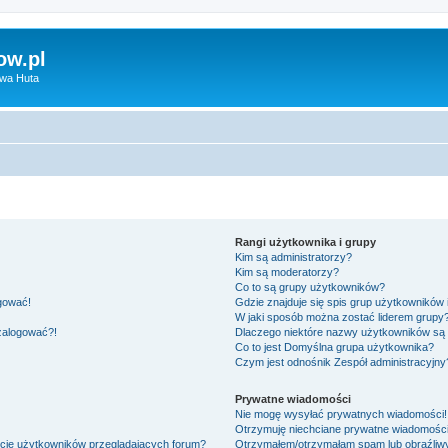
ow.pl
owa Huta
Rangi użytkownika i grupy
Kim są administratorzy?
Kim są moderatorzy?
Co to są grupy użytkowników?
ogować!
Gdzie znajduje się spis grup użytkowników
W jaki sposób można zostać liderem grupy
 zalogować?!
Dlaczego niektóre nazwy użytkowników są 
Co to jest
Domyślna grupa użytkownika
?
Czym jest odnośnik
Zespół administracyjny
Prywatne wiadomości
Nie mogę wysyłać prywatnych wiadomości!
Otrzymuję niechciane prywatne wiadomości
ście użytkowników przeglądających forum?
Otrzymałem/otrzymałam spam lub obraźliwy 