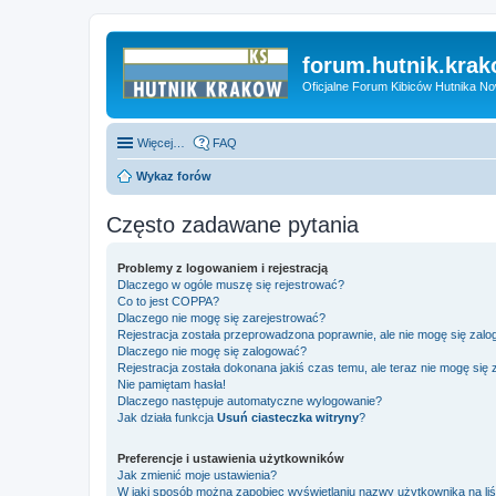
forum.hutnik.krak
Oficjalne Forum Kibiców Hutnika N
Więcej…
FAQ
Wykaz forów
Często zadawane pytania
Problemy z logowaniem i rejestracją
Dlaczego w ogóle muszę się rejestrować?
Co to jest COPPA?
Dlaczego nie mogę się zarejestrować?
Rejestracja została przeprowadzona poprawnie, ale nie mogę się zal
Dlaczego nie mogę się zalogować?
Rejestracja została dokonana jakiś czas temu, ale teraz nie mogę się
Nie pamiętam hasła!
Dlaczego następuje automatyczne wylogowanie?
Jak działa funkcja
Usuń ciasteczka witryny
?
Preferencje i ustawienia użytkowników
Jak zmienić moje ustawienia?
W jaki sposób można zapobiec wyświetlaniu nazwy użytkownika na li