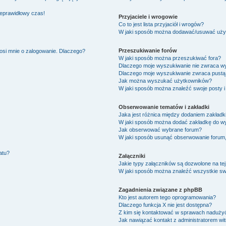
ieprawidłowy czas!
Przyjaciele i wrogowie
Co to jest lista przyjaciół i wrogów?
W jaki sposób można dodawać/usuwać użytk
Przeszukiwanie forów
osi mnie o zalogowanie. Dlaczego?
W jaki sposób można przeszukiwać fora?
Dlaczego moje wyszukiwanie nie zwraca w
Dlaczego moje wyszukiwanie zwraca pustą 
Jak można wyszukać użytkowników?
W jaki sposób można znaleźć swoje posty i
Obserwowanie tematów i zakładki
Jaka jest różnica między dodaniem zakład
W jaki sposób można dodać zakładkę do w
Jak obserwować wybrane forum?
W jaki sposób usunąć obserwowanie forum
atu?
Załączniki
Jakie typy załączników są dozwolone na tej
W jaki sposób można znaleźć wszystkie swo
Zagadnienia związane z phpBB
Kto jest autorem tego oprogramowania?
Dlaczego funkcja X nie jest dostępna?
Z kim się kontaktować w sprawach nadużyć
Jak nawiązać kontakt z administratorem wi