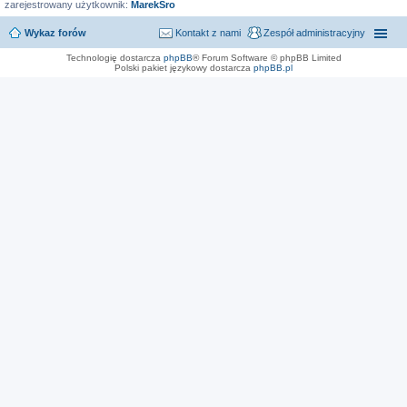
zarejestrowany użytkownik:
MarekSro
Wykaz forów
Kontakt z nami
Zespół administracyjny
Technologię dostarcza
phpBB
® Forum Software © phpBB Limited
Polski pakiet językowy dostarcza
phpBB.pl