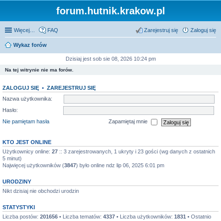
forum.hutnik.krakow.pl
Więcej…
FAQ
Zarejestruj się
Zaloguj się
Wykaz forów
Dzisiaj jest sob sie 08, 2026 10:24 pm
Na tej witrynie nie ma forów.
ZALOGUJ SIĘ
•
ZAREJESTRUJ SIĘ
Nazwa użytkownika:
Hasło:
Nie pamiętam hasła
Zapamiętaj mnie
KTO JEST ONLINE
Użytkownicy online:
27
:: 3 zarejestrowanych, 1 ukryty i 23 gości (wg danych z ostatnich
5 minut)
Najwięcej użytkowników (
3847
) było online ndz lip 06, 2025 6:01 pm
URODZINY
Nikt dzisiaj nie obchodzi urodzin
STATYSTYKI
Liczba postów:
201656
• Liczba tematów:
4337
• Liczba użytkowników:
1831
• Ostatnio