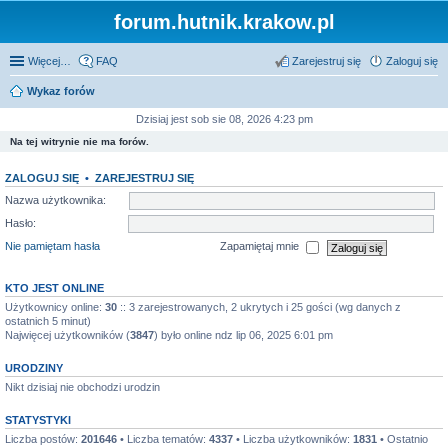
forum.hutnik.krakow.pl
Więcej…
FAQ
Zarejestruj się
Zaloguj się
Wykaz forów
Dzisiaj jest sob sie 08, 2026 4:23 pm
Na tej witrynie nie ma forów.
ZALOGUJ SIĘ
•
ZAREJESTRUJ SIĘ
Nazwa użytkownika:
Hasło:
Nie pamiętam hasła
Zapamiętaj mnie
KTO JEST ONLINE
Użytkownicy online:
30
:: 3 zarejestrowanych, 2 ukrytych i 25 gości (wg danych z
ostatnich 5 minut)
Najwięcej użytkowników (
3847
) było online ndz lip 06, 2025 6:01 pm
URODZINY
Nikt dzisiaj nie obchodzi urodzin
STATYSTYKI
Liczba postów:
201646
• Liczba tematów:
4337
• Liczba użytkowników:
1831
• Ostatnio