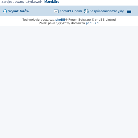
zarejestrowany użytkownik:
MarekSro
Wykaz forów
Kontakt z nami
Zespół administracyjny
Technologię dostarcza
phpBB
® Forum Software © phpBB Limited
Polski pakiet językowy dostarcza
phpBB.pl