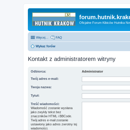
forum.hutnik.krak
Oficjalne Forum Kibiców Hutnika N
Więcej…
FAQ
Wykaz forów
Kontakt z administratorem witryny
Odbiorca:
Administrator
Twój adres e-mail:
Twoja nazwa:
Tytuł:
Treść wiadomości:
Wiadomość zostanie wysłana
jako zwykły tekst bez
znaczników HTML i BBCode.
Twój adres e-mail zostanie
ustawiony jako adres zwrotny tej
wiadomości.