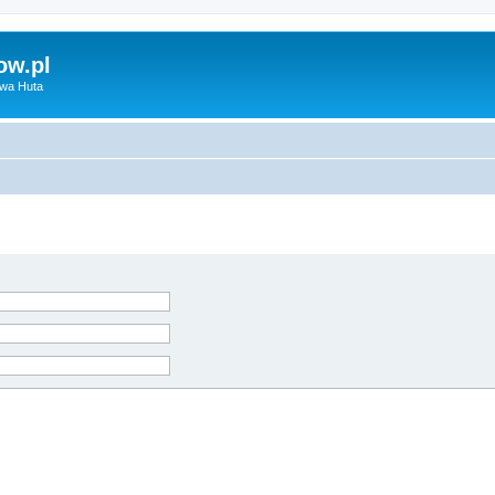
ow.pl
owa Huta