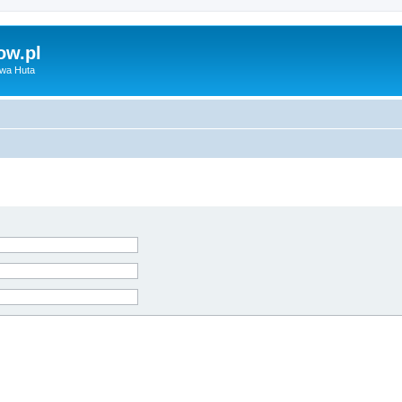
ow.pl
owa Huta