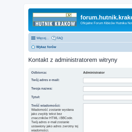
forum.hutnik.krak
Oficjalne Forum Kibiców Hutnika N
Więcej…
FAQ
Wykaz forów
Kontakt z administratorem witryny
Odbiorca:
Administrator
Twój adres e-mail:
Twoja nazwa:
Tytuł:
Treść wiadomości:
Wiadomość zostanie wysłana
jako zwykły tekst bez
znaczników HTML i BBCode.
Twój adres e-mail zostanie
ustawiony jako adres zwrotny tej
wiadomości.