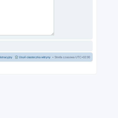
istracyjny
Usuń ciasteczka witryny
Strefa czasowa
UTC+02:00