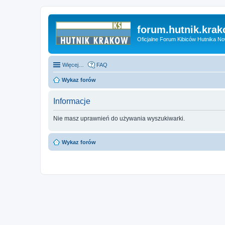
forum.hutnik.krak
Oficjalne Forum Kibiców Hutnika N
Więcej…
FAQ
Wykaz forów
Informacje
Nie masz uprawnień do używania wyszukiwarki.
Wykaz forów