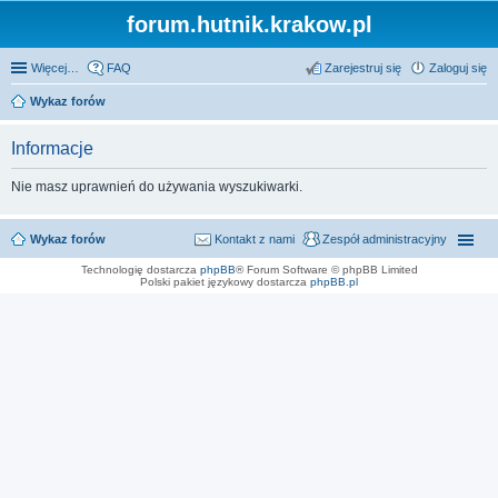
forum.hutnik.krakow.pl
Więcej…
FAQ
Zarejestruj się
Zaloguj się
Wykaz forów
Informacje
Nie masz uprawnień do używania wyszukiwarki.
Wykaz forów
Kontakt z nami
Zespół administracyjny
Technologię dostarcza
phpBB
® Forum Software © phpBB Limited
Polski pakiet językowy dostarcza
phpBB.pl