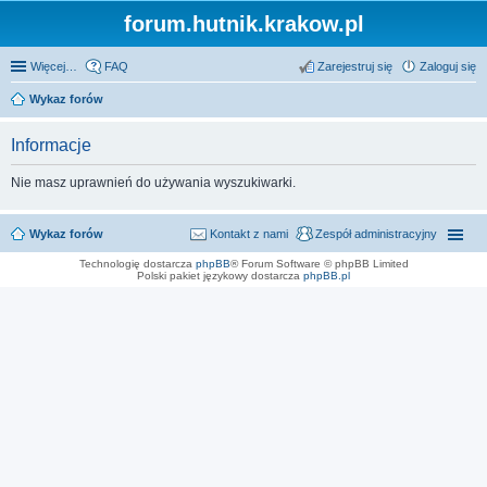
forum.hutnik.krakow.pl
Więcej…
FAQ
Zarejestruj się
Zaloguj się
Wykaz forów
Informacje
Nie masz uprawnień do używania wyszukiwarki.
Wykaz forów
Kontakt z nami
Zespół administracyjny
Technologię dostarcza
phpBB
® Forum Software © phpBB Limited
Polski pakiet językowy dostarcza
phpBB.pl