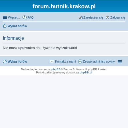
forum.hutnik.krakow.pl
Więcej…
FAQ
Zarejestruj się
Zaloguj się
Wykaz forów
Informacje
Nie masz uprawnień do używania wyszukiwarki.
Wykaz forów
Kontakt z nami
Zespół administracyjny
Technologię dostarcza
phpBB
® Forum Software © phpBB Limited
Polski pakiet językowy dostarcza
phpBB.pl