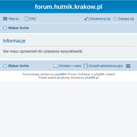
forum.hutnik.krakow.pl
Więcej…
FAQ
Zarejestruj się
Zaloguj się
Wykaz forów
Informacje
Nie masz uprawnień do używania wyszukiwarki.
Wykaz forów
Kontakt z nami
Zespół administracyjny
Technologię dostarcza
phpBB
® Forum Software © phpBB Limited
Polski pakiet językowy dostarcza
phpBB.pl