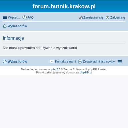
forum.hutnik.krakow.pl
Więcej…
FAQ
Zarejestruj się
Zaloguj się
Wykaz forów
Informacje
Nie masz uprawnień do używania wyszukiwarki.
Wykaz forów
Kontakt z nami
Zespół administracyjny
Technologię dostarcza
phpBB
® Forum Software © phpBB Limited
Polski pakiet językowy dostarcza
phpBB.pl