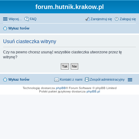
forum.hutnik.krakow.pl
Więcej…
FAQ
Zarejestruj się
Zaloguj się
Wykaz forów
Usuń ciasteczka witryny
Czy na pewno chcesz usunąć wszystkie ciasteczka utworzone przez tę
witrynę?
Wykaz forów
Kontakt z nami
Zespół administracyjny
Technologię dostarcza
phpBB
® Forum Software © phpBB Limited
Polski pakiet językowy dostarcza
phpBB.pl