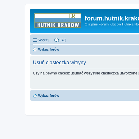
forum.hutnik.krak
Oficjalne Forum Kibiców Hutnika N
Więcej…
FAQ
Wykaz forów
Usuń ciasteczka witryny
Czy na pewno chcesz usunąć wszystkie ciasteczka utworzone p
Wykaz forów