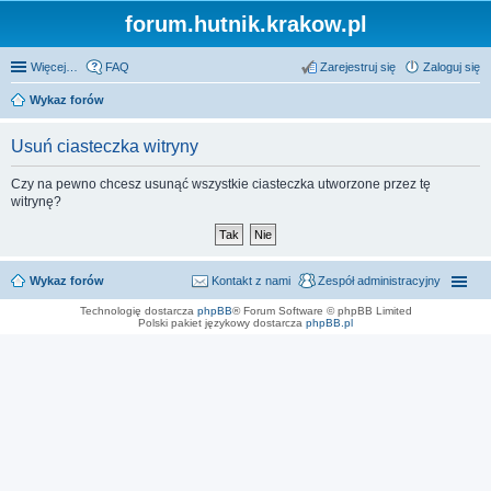
forum.hutnik.krakow.pl
Więcej…
FAQ
Zarejestruj się
Zaloguj się
Wykaz forów
Usuń ciasteczka witryny
Czy na pewno chcesz usunąć wszystkie ciasteczka utworzone przez tę
witrynę?
Wykaz forów
Kontakt z nami
Zespół administracyjny
Technologię dostarcza
phpBB
® Forum Software © phpBB Limited
Polski pakiet językowy dostarcza
phpBB.pl