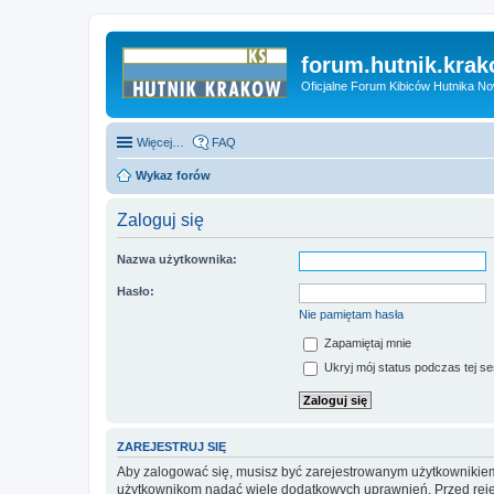
forum.hutnik.krak
Oficjalne Forum Kibiców Hutnika N
Więcej…
FAQ
Wykaz forów
Zaloguj się
Nazwa użytkownika:
Hasło:
Nie pamiętam hasła
Zapamiętaj mnie
Ukryj mój status podczas tej ses
ZAREJESTRUJ SIĘ
Aby zalogować się, musisz być zarejestrowanym użytkownikiem w
użytkownikom nadać wiele dodatkowych uprawnień. Przed reje