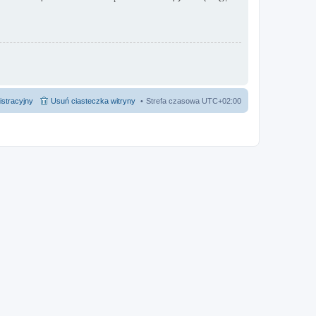
istracyjny
Usuń ciasteczka witryny
Strefa czasowa
UTC+02:00