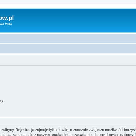
ow.pl
owa Huta
ji
itryny. Rejestracja zajmuje tylko chwilę, a znacznie zwiększa możliwości korzyst
stracją zapoznaj się z naszym regulaminem, zasadami ochrony danych osobowych