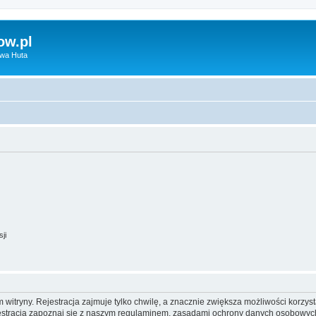
ow.pl
owa Huta
ji
itryny. Rejestracja zajmuje tylko chwilę, a znacznie zwiększa możliwości korzyst
stracją zapoznaj się z naszym regulaminem, zasadami ochrony danych osobowych