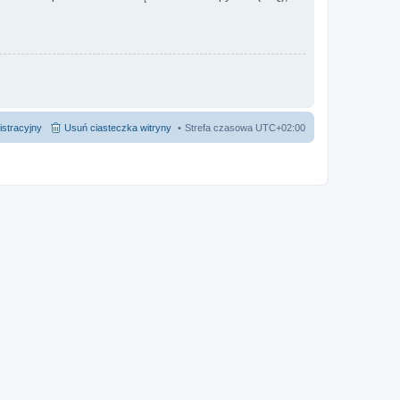
istracyjny
Usuń ciasteczka witryny
Strefa czasowa
UTC+02:00