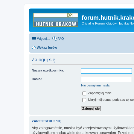
forum.hutnik.krak
Oficjalne Forum Kibiców Hutnika N
Więcej…
FAQ
Wykaz forów
Zaloguj się
Nazwa użytkownika:
Hasło:
Nie pamiętam hasła
Zapamiętaj mnie
Ukryj mój status podczas tej ses
ZAREJESTRUJ SIĘ
Aby zalogować się, musisz być zarejestrowanym użytkownikiem w
użytkownikom nadać wiele dodatkowych uprawnień. Przed reje