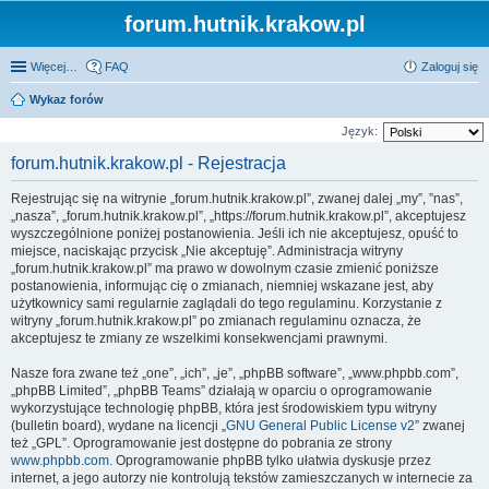
forum.hutnik.krakow.pl
Więcej…
FAQ
Zaloguj się
Wykaz forów
Język:
forum.hutnik.krakow.pl - Rejestracja
Rejestrując się na witrynie „forum.hutnik.krakow.pl”, zwanej dalej „my”, ”nas”,
„nasza”, „forum.hutnik.krakow.pl”, „https://forum.hutnik.krakow.pl”, akceptujesz
wyszczególnione poniżej postanowienia. Jeśli ich nie akceptujesz, opuść to
miejsce, naciskając przycisk „Nie akceptuję”. Administracja witryny
„forum.hutnik.krakow.pl” ma prawo w dowolnym czasie zmienić poniższe
postanowienia, informując cię o zmianach, niemniej wskazane jest, aby
użytkownicy sami regularnie zaglądali do tego regulaminu. Korzystanie z
witryny „forum.hutnik.krakow.pl” po zmianach regulaminu oznacza, że
akceptujesz te zmiany ze wszelkimi konsekwencjami prawnymi.
Nasze fora zwane też „one”, „ich”, „je”, „phpBB software”, „www.phpbb.com”,
„phpBB Limited”, „phpBB Teams” działają w oparciu o oprogramowanie
wykorzystujące technologię phpBB, która jest środowiskiem typu witryny
(bulletin board), wydane na licencji „
GNU General Public License v2
” zwanej
też „GPL”. Oprogramowanie jest dostępne do pobrania ze strony
www.phpbb.com
. Oprogramowanie phpBB tylko ułatwia dyskusje przez
internet, a jego autorzy nie kontrolują tekstów zamieszczanych w internecie za