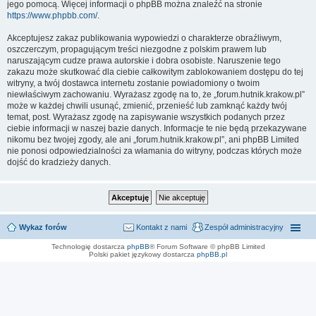
jego pomocą. Więcej informacji o phpBB można znaleźć na stronie
https://www.phpbb.com/
.
Akceptujesz zakaz publikowania wypowiedzi o charakterze obraźliwym,
oszczerczym, propagującym treści niezgodne z polskim prawem lub
naruszającym cudze prawa autorskie i dobra osobiste. Naruszenie tego
zakazu może skutkować dla ciebie całkowitym zablokowaniem dostępu do tej
witryny, a twój dostawca internetu zostanie powiadomiony o twoim
niewłaściwym zachowaniu. Wyrażasz zgodę na to, że „forum.hutnik.krakow.pl”
może w każdej chwili usunąć, zmienić, przenieść lub zamknąć każdy twój
temat, post. Wyrażasz zgodę na zapisywanie wszystkich podanych przez
ciebie informacji w naszej bazie danych. Informacje te nie będą przekazywane
nikomu bez twojej zgody, ale ani „forum.hutnik.krakow.pl”, ani phpBB Limited
nie ponosi odpowiedzialności za włamania do witryny, podczas których może
dojść do kradzieży danych.
Wykaz forów
Kontakt z nami
Zespół administracyjny
Technologię dostarcza
phpBB
® Forum Software © phpBB Limited
Polski pakiet językowy dostarcza
phpBB.pl